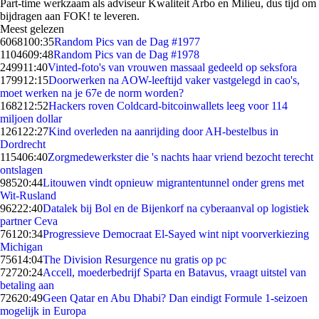
Part-time werkzaam als adviseur Kwaliteit Arbo en Milieu, dus tijd om
bijdragen aan FOK! te leveren.
Meest gelezen
60681
00:35
Random Pics van de Dag #1977
11046
09:48
Random Pics van de Dag #1978
2499
11:40
Vinted-foto's van vrouwen massaal gedeeld op seksfora
1799
12:15
Doorwerken na AOW-leeftijd vaker vastgelegd in cao's,
moet werken na je 67e de norm worden?
1682
12:52
Hackers roven Coldcard-bitcoinwallets leeg voor 114
miljoen dollar
1261
22:27
Kind overleden na aanrijding door AH-bestelbus in
Dordrecht
1154
06:40
Zorgmedewerkster die 's nachts haar vriend bezocht terecht
ontslagen
985
20:44
Litouwen vindt opnieuw migrantentunnel onder grens met
Wit-Rusland
962
22:40
Datalek bij Bol en de Bijenkorf na cyberaanval op logistiek
partner Ceva
761
20:34
Progressieve Democraat El-Sayed wint nipt voorverkiezing
Michigan
756
14:04
The Division Resurgence nu gratis op pc
727
20:24
Accell, moederbedrijf Sparta en Batavus, vraagt uitstel van
betaling aan
726
20:49
Geen Qatar en Abu Dhabi? Dan eindigt Formule 1-seizoen
mogelijk in Europa