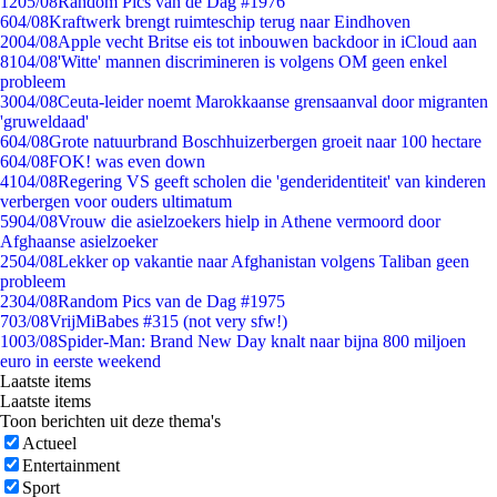
12
05/08
Random Pics van de Dag #1976
6
04/08
Kraftwerk brengt ruimteschip terug naar Eindhoven
20
04/08
Apple vecht Britse eis tot inbouwen backdoor in iCloud aan
81
04/08
'Witte' mannen discrimineren is volgens OM geen enkel
probleem
30
04/08
Ceuta-leider noemt Marokkaanse grensaanval door migranten
'gruweldaad'
6
04/08
Grote natuurbrand Boschhuizerbergen groeit naar 100 hectare
6
04/08
FOK! was even down
41
04/08
Regering VS geeft scholen die 'genderidentiteit' van kinderen
verbergen voor ouders ultimatum
59
04/08
Vrouw die asielzoekers hielp in Athene vermoord door
Afghaanse asielzoeker
25
04/08
Lekker op vakantie naar Afghanistan volgens Taliban geen
probleem
23
04/08
Random Pics van de Dag #1975
7
03/08
VrijMiBabes #315 (not very sfw!)
10
03/08
Spider-Man: Brand New Day knalt naar bijna 800 miljoen
euro in eerste weekend
Laatste items
Laatste items
Toon berichten uit deze thema's
Actueel
Entertainment
Sport