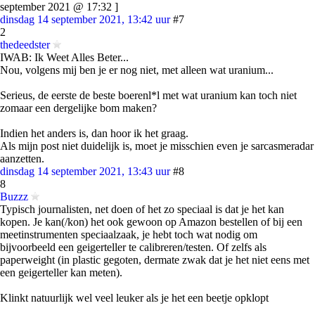
september 2021 @ 17:32 ]
dinsdag 14 september 2021, 13:42 uur
#7
2
thedeedster
IWAB: Ik Weet Alles Beter...
Nou, volgens mij ben je er nog niet, met alleen wat uranium...
Serieus, de eerste de beste boerenl*l met wat uranium kan toch niet
zomaar een dergelijke bom maken?
Indien het anders is, dan hoor ik het graag.
Als mijn post niet duidelijk is, moet je misschien even je sarcasmeradar
aanzetten.
dinsdag 14 september 2021, 13:43 uur
#8
8
Buzzz
Typisch journalisten, net doen of het zo speciaal is dat je het kan
kopen. Je kan(/kon) het ook gewoon op Amazon bestellen of bij een
meetinstrumenten speciaalzaak, je hebt toch wat nodig om
bijvoorbeeld een geigerteller te calibreren/testen. Of zelfs als
paperweight (in plastic gegoten, dermate zwak dat je het niet eens met
een geigerteller kan meten).
Klinkt natuurlijk wel veel leuker als je het een beetje opklopt