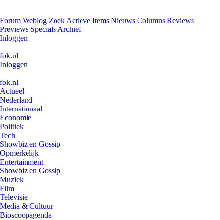
Forum
Weblog
Zoek
Actieve Items
Nieuws
Columns
Reviews
Previews
Specials
Archief
Inloggen
fok.nl
Inloggen
fok.nl
Actueel
Nederland
Internationaal
Economie
Politiek
Tech
Showbiz en Gossip
Opmerkelijk
Entertainment
Showbiz en Gossip
Muziek
Film
Televisie
Media & Cultuur
Bioscoopagenda