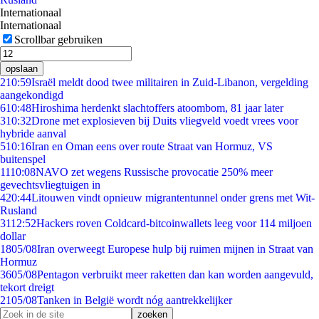
Internationaal
Internationaal
Scrollbar gebruiken
opslaan
2
10:59
Israël meldt dood twee militairen in Zuid-Libanon, vergelding
aangekondigd
6
10:48
Hiroshima herdenkt slachtoffers atoombom, 81 jaar later
3
10:32
Drone met explosieven bij Duits vliegveld voedt vrees voor
hybride aanval
5
10:16
Iran en Oman eens over route Straat van Hormuz, VS
buitenspel
11
10:08
NAVO zet wegens Russische provocatie 250% meer
gevechtsvliegtuigen in
4
20:44
Litouwen vindt opnieuw migrantentunnel onder grens met Wit-
Rusland
31
12:52
Hackers roven Coldcard-bitcoinwallets leeg voor 114 miljoen
dollar
18
05/08
Iran overweegt Europese hulp bij ruimen mijnen in Straat van
Hormuz
36
05/08
Pentagon verbruikt meer raketten dan kan worden aangevuld,
tekort dreigt
21
05/08
Tanken in België wordt nóg aantrekkelijker