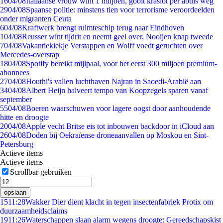
16
04/08
Italiaanse vrouw wint 1 miljoen, gooit kraslot per abuis weg
29
04/08
Spaanse politie: minstens tien voor terrorisme veroordeelden
onder migranten Ceuta
6
04/08
Kraftwerk brengt ruimteschip terug naar Eindhoven
1
04/08
Reusser wint tijdrit en neemt geel over, Nooijen knap tweede
7
04/08
Vakantiekiekje Verstappen en Wolff voedt geruchten over
Mercedes-overstap
18
04/08
Spotify bereikt mijlpaal, voor het eerst 300 miljoen premium-
abonnees
27
04/08
Houthi's vallen luchthaven Najran in Saoedi-Arabië aan
34
04/08
Albert Heijn halveert tempo van Koopzegels sparen vanaf
september
55
04/08
Boeren waarschuwen voor lagere oogst door aanhoudende
hitte en droogte
20
04/08
Apple vecht Britse eis tot inbouwen backdoor in iCloud aan
26
04/08
Doden bij Oekraïense droneaanvallen op Moskou en Sint-
Petersburg
Actieve items
Actieve items
Scrollbar gebruiken
opslaan
15
11:28
Wakker Dier dient klacht in tegen insectenfabriek Protix om
duurzaamheidsclaims
19
11:26
Waterschappen slaan alarm wegens droogte: Gereedschapskist