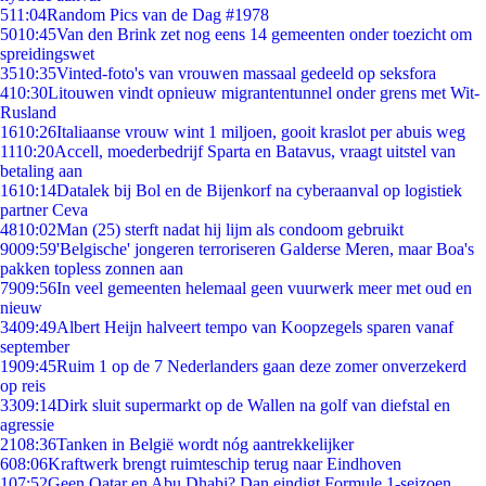
5
11:04
Random Pics van de Dag #1978
50
10:45
Van den Brink zet nog eens 14 gemeenten onder toezicht om
spreidingswet
35
10:35
Vinted-foto's van vrouwen massaal gedeeld op seksfora
4
10:30
Litouwen vindt opnieuw migrantentunnel onder grens met Wit-
Rusland
16
10:26
Italiaanse vrouw wint 1 miljoen, gooit kraslot per abuis weg
11
10:20
Accell, moederbedrijf Sparta en Batavus, vraagt uitstel van
betaling aan
16
10:14
Datalek bij Bol en de Bijenkorf na cyberaanval op logistiek
partner Ceva
48
10:02
Man (25) sterft nadat hij lijm als condoom gebruikt
90
09:59
'Belgische' jongeren terroriseren Galderse Meren, maar Boa's
pakken topless zonnen aan
79
09:56
In veel gemeenten helemaal geen vuurwerk meer met oud en
nieuw
34
09:49
Albert Heijn halveert tempo van Koopzegels sparen vanaf
september
19
09:45
Ruim 1 op de 7 Nederlanders gaan deze zomer onverzekerd
op reis
33
09:14
Dirk sluit supermarkt op de Wallen na golf van diefstal en
agressie
21
08:36
Tanken in België wordt nóg aantrekkelijker
6
08:06
Kraftwerk brengt ruimteschip terug naar Eindhoven
1
07:52
Geen Qatar en Abu Dhabi? Dan eindigt Formule 1-seizoen