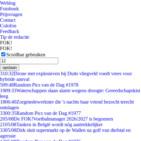
Weblog
Fotoboek
Prijsvragen
Contact
Colofon
Feedback
Tip de redactie
FOK!
FOK!
Scrollbar gebruiken
opslaan
3
10:32
Drone met explosieven bij Duits vliegveld voedt vrees voor
hybride aanval
5
09:48
Random Pics van de Dag #1978
19
09:33
Waterschappen slaan alarm wegens droogte: Gereedschapskist
leeg
18
06:40
Zorgmedewerkster die 's nachts haar vriend bezocht terecht
ontslagen
33
00:35
Random Pics van de Dag #1977
2
05/08
De FOK!Voetbalmanager 2026/2027 is begonnen
21
05/08
Tanken in België wordt nóg aantrekkelijker
33
05/08
Dirk sluit supermarkt op de Wallen na golf van diefstal en
agressie