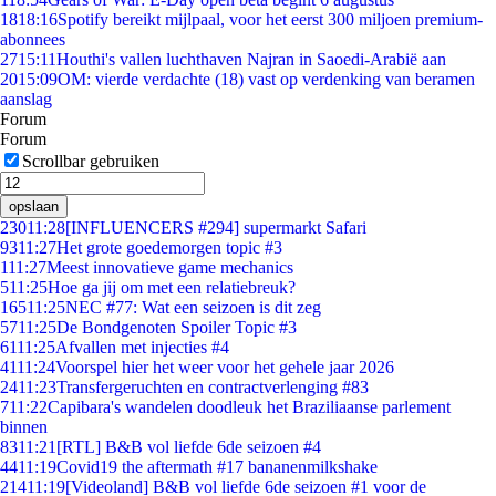
18
18:16
Spotify bereikt mijlpaal, voor het eerst 300 miljoen premium-
abonnees
27
15:11
Houthi's vallen luchthaven Najran in Saoedi-Arabië aan
20
15:09
OM: vierde verdachte (18) vast op verdenking van beramen
aanslag
Forum
Forum
Scrollbar gebruiken
opslaan
230
11:28
[INFLUENCERS #294] supermarkt Safari
93
11:27
Het grote goedemorgen topic #3
1
11:27
Meest innovatieve game mechanics
5
11:25
Hoe ga jij om met een relatiebreuk?
165
11:25
NEC #77: Wat een seizoen is dit zeg
57
11:25
De Bondgenoten Spoiler Topic #3
61
11:25
Afvallen met injecties #4
41
11:24
Voorspel hier het weer voor het gehele jaar 2026
24
11:23
Transfergeruchten en contractverlenging #83
7
11:22
Capibara's wandelen doodleuk het Braziliaanse parlement
binnen
83
11:21
[RTL] B&B vol liefde 6de seizoen #4
44
11:19
Covid19 the aftermath #17 bananenmilkshake
214
11:19
[Videoland] B&B vol liefde 6de seizoen #1 voor de