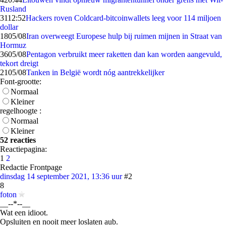
Rusland
31
12:52
Hackers roven Coldcard-bitcoinwallets leeg voor 114 miljoen
dollar
18
05/08
Iran overweegt Europese hulp bij ruimen mijnen in Straat van
Hormuz
36
05/08
Pentagon verbruikt meer raketten dan kan worden aangevuld,
tekort dreigt
21
05/08
Tanken in België wordt nóg aantrekkelijker
Font-grootte:
Normaal
Kleiner
regelhoogte :
Normaal
Kleiner
52 reacties
Reactiepagina:
1
2
Redactie Frontpage
dinsdag 14 september 2021, 13:36 uur
#2
8
foton
__--*--__
Wat een idioot.
Opsluiten en nooit meer loslaten aub.