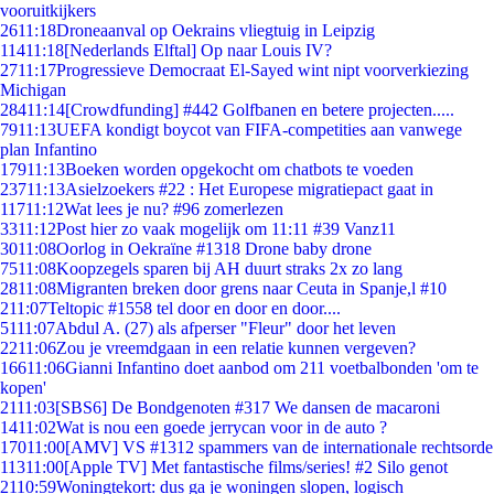
vooruitkijkers
26
11:18
Droneaanval op Oekrains vliegtuig in Leipzig
114
11:18
[Nederlands Elftal] Op naar Louis IV?
27
11:17
Progressieve Democraat El-Sayed wint nipt voorverkiezing
Michigan
284
11:14
[Crowdfunding] #442 Golfbanen en betere projecten.....
79
11:13
UEFA kondigt boycot van FIFA-competities aan vanwege
plan Infantino
179
11:13
Boeken worden opgekocht om chatbots te voeden
237
11:13
Asielzoekers #22 : Het Europese migratiepact gaat in
117
11:12
Wat lees je nu? #96 zomerlezen
33
11:12
Post hier zo vaak mogelijk om 11:11 #39 Vanz11
30
11:08
Oorlog in Oekraïne #1318 Drone baby drone
75
11:08
Koopzegels sparen bij AH duurt straks 2x zo lang
28
11:08
Migranten breken door grens naar Ceuta in Spanje,l #10
2
11:07
Teltopic #1558 tel door en door en door....
51
11:07
Abdul A. (27) als afperser "Fleur" door het leven
22
11:06
Zou je vreemdgaan in een relatie kunnen vergeven?
166
11:06
Gianni Infantino doet aanbod om 211 voetbalbonden 'om te
kopen'
21
11:03
[SBS6] De Bondgenoten #317 We dansen de macaroni
14
11:02
Wat is nou een goede jerrycan voor in de auto ?
170
11:00
[AMV] VS #1312 spammers van de internationale rechtsorde
113
11:00
[Apple TV] Met fantastische films/series! #2 Silo genot
21
10:59
Woningtekort: dus ga je woningen slopen, logisch