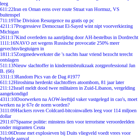
leeg
6
11:22
Iran en Oman eens over route Straat van Hormuz, VS
buitenspel
7
11:19
The Division Resurgence nu gratis op pc
42
11:17
Progressieve Democraat El-Sayed wint nipt voorverkiezing
Michigan
26
11:17
Kind overleden na aanrijding door AH-bestelbus in Dordrecht
11
11:16
NAVO zet wegens Russische provocatie 250% meer
gevechtsvliegtuigen in
18
11:15
Zorgmedewerkster die 's nachts haar vriend bezocht terecht
ontslagen
5
11:13
Nieuw slachtoffer in kindermisbruikzaak zorgprofessional Jan
B. (66)
33
11:13
Random Pics van de Dag #1977
6
11:12
Hiroshima herdenkt slachtoffers atoombom, 81 jaar later
2
11:12
Israël meldt dood twee militairen in Zuid-Libanon, vergelding
aangekondigd
43
11:10
Doorwerken na AOW-leeftijd vaker vastgelegd in cao's, moet
werken na je 67e de norm worden?
31
11:09
Hackers roven Coldcard-bitcoinwallets leeg voor 114 miljoen
dollar
29
11:07
Spaanse politie: minstens tien voor terrorisme veroordeelden
onder migranten Ceuta
3
11:06
Drone met explosieven bij Duits vliegveld voedt vrees voor
hybride aanval