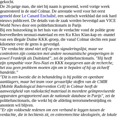
gekocht.
De 26-jarige man, die niet bij naam is genoemd, werd vorige week
gearresteerd in de stad Colmar. De arrestatie werd voor het eerst
gemeld
door
Le Canard Enchaîné
, een satirisch weekblad dat ook hard
nieuws publiceert. De details van de zaak werden bevestigd aan VICE
World News door een politiefunctionaris in Parijs
Bij een huiszoeking in het huis van de verdachte vond de politie grote
hoeveelheden neonazi-materiaal en een Ku Klux Klan-kap en -mantel
van een illegale Duitse KKK-groep, die vanaf Colmar slechts een paar
kilometer over de grens is gevestigd.
"De verdachte stond niet zelf op een signaleringslijst, maar we
controleren zijn contacten met andere neonazistische groeperingen in
zowel Frankrijk als Duitsland”
, zei de politiefunctionaris.
"Hij heeft
zijn sympathie voor Neo-Nazi en KKK toegegeven aan de recherche,
het zou geen probleem moeten zijn om te bepalen of hij op zichzelf
handelde."
"Dit is een kwestie die in behandeling is bij politie en openbare
aanklagers, maar het team voor gevaarlijke stoffen van de CMIR
[Mobile Radiological Intervention Cell] in Colmar heeft de
aanwezigheid van radiolactief materiaal in meerdere geïmproviseerde
apparaten gerapporteerd aan de nationale database in Parijs",
zei de
politiefunctionaris, die werkt bij de afdeling terrorismebestrijding en
anoniem wil blijven.
"Er zijn voldoende redenen om een verband te leggen tussen de
verdachte, die in hechtenis zit, en extreemrechtse ideologieën, de lokale