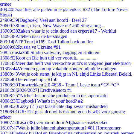
ermee
4
09:40
Draai hier alle platen in je platenkast #32 (The Torture Never
Stops)
249
09:39
[Dagboek] Veel aan hoofd - Deel 27
206
09:38
Punk, disco, New Wave of? #60 Sing along...
139
09:38
Zaken waar je je echt dood aan ergert #17 - Werklui
14
09:38
Aftellen naar de kerstdagen
8
09:14
[ATP Tour] #169 Tosti Tallon back on fire
206
09:02
Russia vs Ukraine #91
5
08:55
Insta360 Studio software, lagging en stotteren
13
08:52
Koot en Bie hun tijd ver vooruit..................
17
08:45
Meer dan helft van verkochte auto's is volgend jaar elektrisch
113
08:44
Vrienden gaan op vakantie zonder mij uit te nodigen
138
08:43
Wat je ook stemt, je krijgt in NL altijd Links Liberaal Beleid.
37
08:40
Dierenlepeltopic #150
176
08:39
Touwtrekken 2.0 #636 - Team 1 beste team *G* *O*
21
08:28
[2026/2027] Eredivisietoto #1
150
08:25
"Niche"-historische producten in de supermarkt
40
08:23
[Dagboek] What's in your head? #2
158
08:20
Lizzy (21) op klaarlichte dag zwaar mishandeld
218
08:01
GR: Elk glas alcohol is riskant, geen bewijs voor gunstig
effect
108
07:50
Lisa (38) vermoord door Afghaanse asielzoeker
161
07:47
Wat is jullie binnenhuistemperatuur? #81 Horrorzomer
7
07:34
Datalek bij Bol en Bijenkorf na cyberaanval op logistiek partner