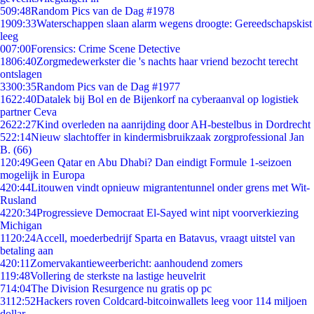
5
09:48
Random Pics van de Dag #1978
19
09:33
Waterschappen slaan alarm wegens droogte: Gereedschapskist
leeg
0
07:00
Forensics: Crime Scene Detective
18
06:40
Zorgmedewerkster die 's nachts haar vriend bezocht terecht
ontslagen
33
00:35
Random Pics van de Dag #1977
16
22:40
Datalek bij Bol en de Bijenkorf na cyberaanval op logistiek
partner Ceva
26
22:27
Kind overleden na aanrijding door AH-bestelbus in Dordrecht
5
22:14
Nieuw slachtoffer in kindermisbruikzaak zorgprofessional Jan
B. (66)
1
20:49
Geen Qatar en Abu Dhabi? Dan eindigt Formule 1-seizoen
mogelijk in Europa
4
20:44
Litouwen vindt opnieuw migrantentunnel onder grens met Wit-
Rusland
42
20:34
Progressieve Democraat El-Sayed wint nipt voorverkiezing
Michigan
11
20:24
Accell, moederbedrijf Sparta en Batavus, vraagt uitstel van
betaling aan
4
20:11
Zomervakantieweerbericht: aanhoudend zomers
1
19:48
Vollering de sterkste na lastige heuvelrit
7
14:04
The Division Resurgence nu gratis op pc
31
12:52
Hackers roven Coldcard-bitcoinwallets leeg voor 114 miljoen
dollar