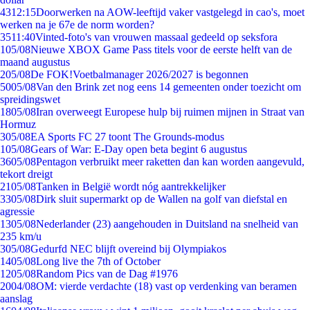
43
12:15
Doorwerken na AOW-leeftijd vaker vastgelegd in cao's, moet
werken na je 67e de norm worden?
35
11:40
Vinted-foto's van vrouwen massaal gedeeld op seksfora
1
05/08
Nieuwe XBOX Game Pass titels voor de eerste helft van de
maand augustus
2
05/08
De FOK!Voetbalmanager 2026/2027 is begonnen
50
05/08
Van den Brink zet nog eens 14 gemeenten onder toezicht om
spreidingswet
18
05/08
Iran overweegt Europese hulp bij ruimen mijnen in Straat van
Hormuz
3
05/08
EA Sports FC 27 toont The Grounds-modus
1
05/08
Gears of War: E-Day open beta begint 6 augustus
36
05/08
Pentagon verbruikt meer raketten dan kan worden aangevuld,
tekort dreigt
21
05/08
Tanken in België wordt nóg aantrekkelijker
33
05/08
Dirk sluit supermarkt op de Wallen na golf van diefstal en
agressie
13
05/08
Nederlander (23) aangehouden in Duitsland na snelheid van
235 km/u
3
05/08
Gedurfd NEC blijft overeind bij Olympiakos
14
05/08
Long live the 7th of October
12
05/08
Random Pics van de Dag #1976
20
04/08
OM: vierde verdachte (18) vast op verdenking van beramen
aanslag