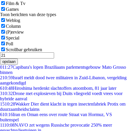
Film & Tv
Games
Toon berichten van deze types
Weblog
Column
(P)review
Special
Poll
Scrollbar gebruiken
opslaan
0
11:27
Capibara's lopen Braziliaans parlementsgebouw Mato Grosso
binnen
2
10:59
Israël meldt dood twee militairen in Zuid-Libanon, vergelding
aangekondigd
6
10:48
Hiroshima herdenkt slachtoffers atoombom, 81 jaar later
3
10:32
Drone met explosieven bij Duits vliegveld voedt vrees voor
hybride aanval
15
10:28
Wakker Dier dient klacht in tegen insectenfabriek Protix om
duurzaamheidsclaims
6
10:16
Iran en Oman eens over route Straat van Hormuz, VS
buitenspel
11
10:08
NAVO zet wegens Russische provocatie 250% meer
gevechtsvliegtuigen in