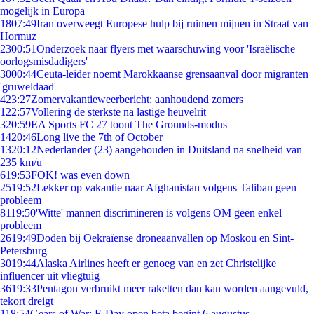
mogelijk in Europa
18
07:49
Iran overweegt Europese hulp bij ruimen mijnen in Straat van
Hormuz
23
00:51
Onderzoek naar flyers met waarschuwing voor 'Israëlische
oorlogsmisdadigers'
30
00:44
Ceuta-leider noemt Marokkaanse grensaanval door migranten
'gruweldaad'
4
23:27
Zomervakantieweerbericht: aanhoudend zomers
1
22:57
Vollering de sterkste na lastige heuvelrit
3
20:59
EA Sports FC 27 toont The Grounds-modus
14
20:46
Long live the 7th of October
13
20:12
Nederlander (23) aangehouden in Duitsland na snelheid van
235 km/u
6
19:53
FOK! was even down
25
19:52
Lekker op vakantie naar Afghanistan volgens Taliban geen
probleem
81
19:50
'Witte' mannen discrimineren is volgens OM geen enkel
probleem
26
19:49
Doden bij Oekraïense droneaanvallen op Moskou en Sint-
Petersburg
30
19:44
Alaska Airlines heeft er genoeg van en zet Christelijke
influencer uit vliegtuig
36
19:33
Pentagon verbruikt meer raketten dan kan worden aangevuld,
tekort dreigt
1
18:54
Gears of War: E-Day open beta begint 6 augustus