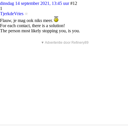
dinsdag 14 september 2021, 13:45 uur
#12
1
TjerkdeVries
Flauw, je mag ook niks meer.
For each contact, there is a solution!
The person most likely stopping you, is you.
▼ Advertentie door Refinery89
dinsdag 14 september 2021, 13:46 uur
#13