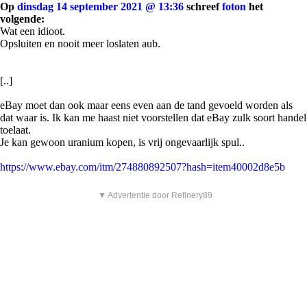
Op
dinsdag 14 september 2021 @ 13:36
schreef
foton
het
volgende:
Wat een idioot.
Opsluiten en nooit meer loslaten aub.
[..]
eBay moet dan ook maar eens even aan de tand gevoeld worden als
dat waar is. Ik kan me haast niet voorstellen dat eBay zulk soort handel
toelaat.
Je kan gewoon uranium kopen, is vrij ongevaarlijk spul..
https://www.ebay.com/itm/274880892507?hash=item40002d8e5b
▼ Advertentie door Refinery89