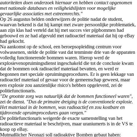
autoriteiten doen onderzoek hiernaar en hebben contact opgenomen
met nationale databases en veiligheidslijsten voor mogelijke
gevaarlijke associaties met extreemrechts."
Op 26 augustus belden onderwijzers de politie nadat de student,
waarvan bekend is dat hij kampt met zware persoonlijke problematiek,
aan zijn klas had verteld dat hij met succes vier pijpbommen had
gebouwd en ze had afgevuld met radioactief materiaal dat hij op eBay
had gekocht.
Na aankomst op de school, een beroepsopleiding centrum voor
volwassenen, stelde de politie vast dat tenminste drie van de apparaten
volledig functionerende bommen waren. Hierop werd de
explosievenopruimingsdienst ingeschakeld die tot de conclusie kwam
dat de bommen ook radioactief materiaal bevatten, en werd er
begonnen met speciale opruimingsprocedures. Er is geen lekkage van
radioactief materiaal of gevaar voor de gemeenschap geweest, maar
een explosie zou aanzienlijke risico's hebben opgeleverd, zei de
politiefunctionaris.
"De grootste zorg was natuurlijk dat de bommen functioneel waren"
,
zei de dienst.
"Dus de primaire dreiging is de conventionele explosie.
Het materiaal in de bommen, was radioactief en zou kostbare en
tijdrovende opruimprocedures gaan vergen."
De politiefunctionaris weigerde de exacte samenstelling van het
radioactieve materiaal te beschrijven, maar uraniumerts is in de VS te
koop op eBay.
Mutmaßlicher Neonazi soll radioaktive Bomben gebaut haben: