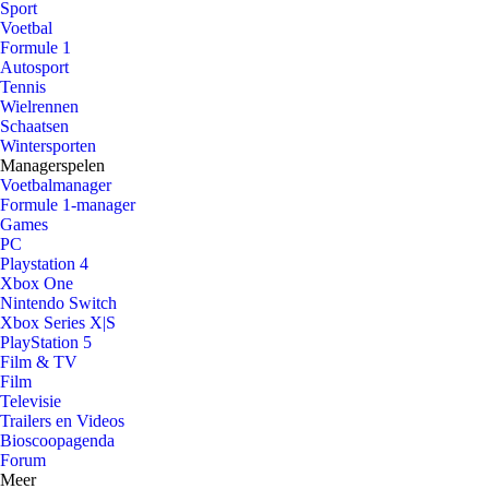
Sport
Voetbal
Formule 1
Autosport
Tennis
Wielrennen
Schaatsen
Wintersporten
Managerspelen
Voetbalmanager
Formule 1-manager
Games
PC
Playstation 4
Xbox One
Nintendo Switch
Xbox Series X|S
PlayStation 5
Film & TV
Film
Televisie
Trailers en Videos
Bioscoopagenda
Forum
Meer