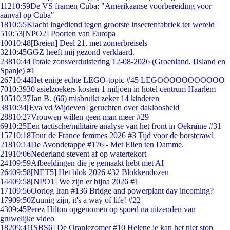
112
10:59
De VS framen Cuba: "Amerikaanse voorbereiding voor
aanval op Cuba"
18
10:55
Klacht ingediend tegen grootste insectenfabriek ter wereld
5
10:53
[NPO2] Poorten van Europa
100
10:48
[Breien] Deel 21, met zomerbreisels
32
10:45
GGZ heeft mij gezond verklaard.
238
10:44
Totale zonsverduistering 12-08-2026 (Groenland, IJsland en
Spanje) #1
267
10:44
Het enige echte LEGO-topic #45 LEGOOOOOOOOOOO
70
10:39
30 asielzoekers kosten 1 miljoen in hotel centrum Haarlem
105
10:37
Jan B. (66) misbruikt zeker 14 kinderen
38
10:34
[Eva vd Wijdeven] geruchten over dakloosheid
288
10:27
Vrouwen willen geen man meer #29
69
10:25
Een tactische/militaire analyse van het front in Oekraïne #31
157
10:18
Tour de France femmes 2026 #3 Tijd voor de borstcrawl
218
10:14
De Avondetappe #176 - Met Ellen ten Damme.
219
10:06
Nederland stevent af op watertekort
241
09:59
Afbeeldingen die je gemaakt hebt met AI
264
09:58
[NET5] Het blok 2026 #32 Blokkendozen
144
09:58
[NPO1] We zijn er bijna 2026 #1
171
09:56
Oorlog Iran #136 Bridge and powerplant day incoming?
179
09:50
Zuunig zijn, it's a way of life! #22
43
09:45
Perez Hilton opgenomen op spoed na uitzenden van
gruwelijke video
182
09:41
[SBS6] De Oranjezomer #10 Helene je kan het niet stop