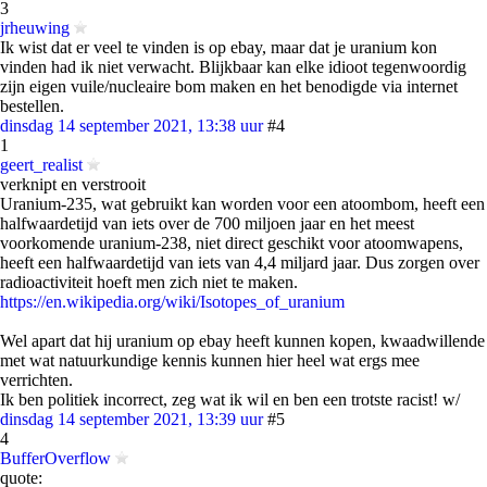
3
jrheuwing
Ik wist dat er veel te vinden is op ebay, maar dat je uranium kon
vinden had ik niet verwacht. Blijkbaar kan elke idioot tegenwoordig
zijn eigen vuile/nucleaire bom maken en het benodigde via internet
bestellen.
dinsdag 14 september 2021, 13:38 uur
#4
1
geert_realist
verknipt en verstrooit
Uranium-235, wat gebruikt kan worden voor een atoombom, heeft een
halfwaardetijd van iets over de 700 miljoen jaar en het meest
voorkomende uranium-238, niet direct geschikt voor atoomwapens,
heeft een halfwaardetijd van iets van 4,4 miljard jaar. Dus zorgen over
radioactiviteit hoeft men zich niet te maken.
https://en.wikipedia.org/wiki/Isotopes_of_uranium
Wel apart dat hij uranium op ebay heeft kunnen kopen, kwaadwillende
met wat natuurkundige kennis kunnen hier heel wat ergs mee
verrichten.
Ik ben politiek incorrect, zeg wat ik wil en ben een trotste racist! w/
dinsdag 14 september 2021, 13:39 uur
#5
4
BufferOverflow
quote: