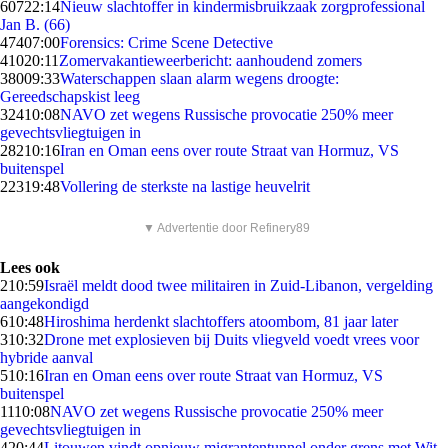
607
22:14
Nieuw slachtoffer in kindermisbruikzaak zorgprofessional
Jan B. (66)
474
07:00
Forensics: Crime Scene Detective
410
20:11
Zomervakantieweerbericht: aanhoudend zomers
380
09:33
Waterschappen slaan alarm wegens droogte:
Gereedschapskist leeg
324
10:08
NAVO zet wegens Russische provocatie 250% meer
gevechtsvliegtuigen in
282
10:16
Iran en Oman eens over route Straat van Hormuz, VS
buitenspel
223
19:48
Vollering de sterkste na lastige heuvelrit
▼ Advertentie door Refinery89
Lees ook
2
10:59
Israël meldt dood twee militairen in Zuid-Libanon, vergelding
aangekondigd
6
10:48
Hiroshima herdenkt slachtoffers atoombom, 81 jaar later
3
10:32
Drone met explosieven bij Duits vliegveld voedt vrees voor
hybride aanval
5
10:16
Iran en Oman eens over route Straat van Hormuz, VS
buitenspel
11
10:08
NAVO zet wegens Russische provocatie 250% meer
gevechtsvliegtuigen in
4
20:44
Litouwen vindt opnieuw migrantentunnel onder grens met Wit-