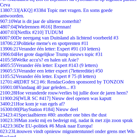
Ceva
138
07:33
[AKQ] #3384 Topic met vragen. En soms goede
antwoorden.
9
07:10
Wat is dit jaar de ultieme zomerhit?
48
07:04
[Wielrennen #616] Brennan!
40
07:03
[Netflix #210] TUDUM
60
07:00
De neergang van Duitsland als lichtend voorbeeld #3
187
06:23
Politieke meme's en spotprenten #11
139
06:21
Verander één letter: Expert #91 (10 letters)
19
06:04
Het grote dagelijkse Trump nieuws topic #31
41
05:58
Welke accu's? en halen uit Asie?
46
05:55
Verander één letter: Expert #143 (9 letters)
196
05:53
Verander een letter expert (7lettereditie) #50
11
05:52
Verander één letter. Expert # 75 (8 letters)
127
01:48
[DRT SC] #6: RendacGoden sponsored by TONZON
169
01:08
Vandaag 40 jaar geleden... #3
21
00:28
Hoe veranderde rouw/verlies bij jullie door de jaren heen?
119
00:26
[WLR SC #417] Nieuw deel openen was kaputt
34
00:21
Hoe kom je van egels af?
163
00:00
[PlayStation #184] Nieuw deel
234
23:41
Speciaalbieren #80: another one bites the dust
100
23:39
Man zoekt mij en bedreigt mij, nadat ik met zijn zoon sprak
142
23:36
De EU-politiek #6 Musk naar Europa!
0
23:23
Litouwen vindt opnieuw migrantentunnel onder grens met Wit-
Rusland