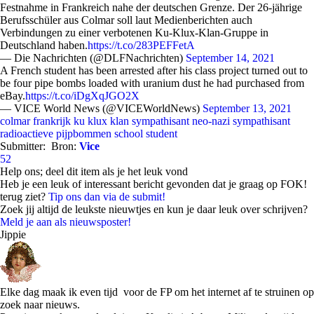
Festnahme in Frankreich nahe der deutschen Grenze. Der 26-jährige
Berufsschüler aus Colmar soll laut Medienberichten auch
Verbindungen zu einer verbotenen Ku-Klux-Klan-Gruppe in
Deutschland haben.
https://t.co/283PEFFetA
— Die Nachrichten (@DLFNachrichten)
September 14, 2021
A French student has been arrested after his class project turned out to
be four pipe bombs loaded with uranium dust he had purchased from
eBay.
https://t.co/iDgXqJGO2X
— VICE World News (@VICEWorldNews)
September 13, 2021
colmar
frankrijk
ku klux klan sympathisant
neo-nazi sympathisant
radioactieve pijpbommen
school
student
Submitter:
Bron:
Vice
52
Help ons; deel dit item als je het leuk vond
Heb je een leuk of interessant bericht gevonden dat je graag op FOK!
terug ziet?
Tip ons dan via de submit!
Zoek jij altijd de leukste nieuwtjes en kun je daar leuk over schrijven?
Meld je aan als nieuwsposter!
Jippie
Elke dag maak ik even tijd voor de FP om het internet af te struinen op
zoek naar nieuws.