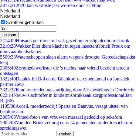
28
17:21
2026 kan warmste jaar worden door El Nino
Nederland
Nederland
Scrollbar gebruiken
opslaan
22
14:09
Huisarts per direct uit vak gezet om ernstig alcoholmisbruik
32
10:28
Wakker Dier dient klacht in tegen insectenfabriek Protix om
duurzaamheidsclaims
55
09:33
Waterschappen slaan alarm wegens droogte: Gereedschapskist
leeg
23
06:40
Zorgmedewerkster die 's nachts haar vriend bezocht terecht
ontslagen
18
22:40
Datalek bij Bol en de Bijenkorf na cyberaanval op logistiek
partner Ceva
33
22:27
Kind overleden na aanrijding door AH-bestelbus in Dordrecht
6
22:14
Nieuw slachtoffer in kindermisbruikzaak zorgprofessional Jan
B. (66)
11
05/08
Accell, moederbedrijf Sparta en Batavus, vraagt uitstel van
betaling aan
38
05/08
Vinted-foto's van vrouwen massaal gedeeld op seksfora
50
05/08
Van den Brink zet nog eens 14 gemeenten onder toezicht om
spreidingswet