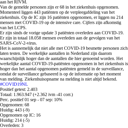
aan het RIVM.
Van de gemelde personen zijn er 68 in het ziekenhuis opgenomen.
Momenteel liggen 443 patiënten op de verpleegafdeling van het
ziekenhuis. Op de IC zijn 16 patiënten opgenomen, er liggen nu 214
mensen met COVID-19 op de intensive care. Cijfers zijn afkomstig
van het LCPS.
Er zijn sinds de vorige update 3 patiënten overleden aan COVID-19.
Er zijn in totaal 18.058 mensen overleden aan de gevolgen van het
SARS-CoV-2-virus.
Het is aannemelijk dat niet alle met COVID-19 besmette personen zich
laten testen. De werkelijke aantallen in Nederland zijn daarom
waarschijnlijk hoger dan de aantallen die hier genoemd worden. Het
werkelijke aantal COVID-19-patiënten opgenomen in het ziekenhuis is
hoger dan het aantal opgenomen patiënten gemeld in de surveillance,
omdat de surveillance gebaseerd is op de informatie op het moment
van melding. Ziekenhuisopname na melding is niet altijd bekend.
#COVID19NL
Positief getest: 2.403
Totaal: 1.963.947 (+2.362 ivm -41 corr.)
Perc. positief 01 sep - 07 sep: 10%
Opgenomen: 68
Huidig: 443 (-9)
Opgenomen op IC: 16
Huidig: 214 (-5)
Overleden: 3