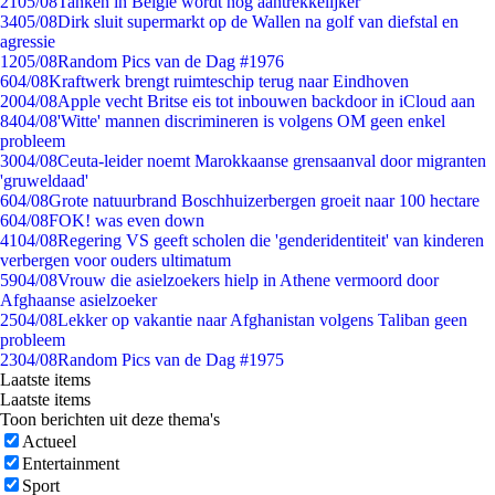
21
05/08
Tanken in België wordt nóg aantrekkelijker
34
05/08
Dirk sluit supermarkt op de Wallen na golf van diefstal en
agressie
12
05/08
Random Pics van de Dag #1976
6
04/08
Kraftwerk brengt ruimteschip terug naar Eindhoven
20
04/08
Apple vecht Britse eis tot inbouwen backdoor in iCloud aan
84
04/08
'Witte' mannen discrimineren is volgens OM geen enkel
probleem
30
04/08
Ceuta-leider noemt Marokkaanse grensaanval door migranten
'gruweldaad'
6
04/08
Grote natuurbrand Boschhuizerbergen groeit naar 100 hectare
6
04/08
FOK! was even down
41
04/08
Regering VS geeft scholen die 'genderidentiteit' van kinderen
verbergen voor ouders ultimatum
59
04/08
Vrouw die asielzoekers hielp in Athene vermoord door
Afghaanse asielzoeker
25
04/08
Lekker op vakantie naar Afghanistan volgens Taliban geen
probleem
23
04/08
Random Pics van de Dag #1975
Laatste items
Laatste items
Toon berichten uit deze thema's
Actueel
Entertainment
Sport