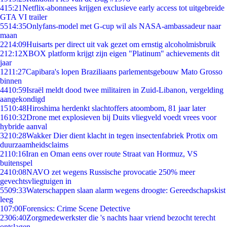
4
15:21
Netflix-abonnees krijgen exclusieve early access tot uitgebreide
GTA VI trailer
55
14:35
Onlyfans-model met G-cup wil als NASA-ambassadeur naar
maan
22
14:09
Huisarts per direct uit vak gezet om ernstig alcoholmisbruik
2
12:12
XBOX platform krijgt zijn eigen "Platinum" achievements dit
jaar
12
11:27
Capibara's lopen Braziliaans parlementsgebouw Mato Grosso
binnen
44
10:59
Israël meldt dood twee militairen in Zuid-Libanon, vergelding
aangekondigd
15
10:48
Hiroshima herdenkt slachtoffers atoombom, 81 jaar later
16
10:32
Drone met explosieven bij Duits vliegveld voedt vrees voor
hybride aanval
32
10:28
Wakker Dier dient klacht in tegen insectenfabriek Protix om
duurzaamheidsclaims
21
10:16
Iran en Oman eens over route Straat van Hormuz, VS
buitenspel
24
10:08
NAVO zet wegens Russische provocatie 250% meer
gevechtsvliegtuigen in
55
09:33
Waterschappen slaan alarm wegens droogte: Gereedschapskist
leeg
1
07:00
Forensics: Crime Scene Detective
23
06:40
Zorgmedewerkster die 's nachts haar vriend bezocht terecht
ontslagen