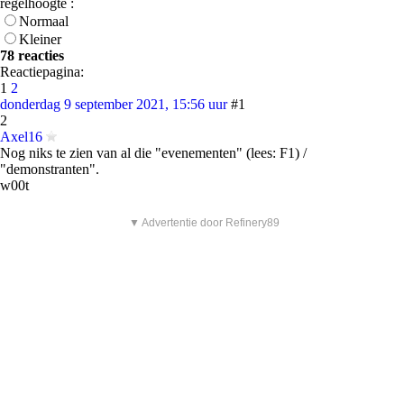
regelhoogte :
Normaal
Kleiner
78 reacties
Reactiepagina:
1
2
donderdag 9 september 2021, 15:56 uur
#1
2
Axel16
Nog niks te zien van al die "evenementen" (lees: F1) /
"demonstranten".
w00t
▼ Advertentie door Refinery89