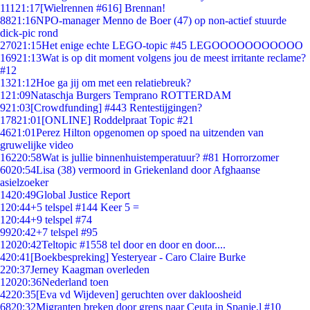
111
21:17
[Wielrennen #616] Brennan!
88
21:16
NPO-manager Menno de Boer (47) op non-actief stuurde
dick-pic rond
270
21:15
Het enige echte LEGO-topic #45 LEGOOOOOOOOOOO
169
21:13
Wat is op dit moment volgens jou de meest irritante reclame?
#12
13
21:12
Hoe ga jij om met een relatiebreuk?
1
21:09
Nataschja Burgers Temprano ROTTERDAM
9
21:03
[Crowdfunding] #443 Rentestijgingen?
178
21:01
[ONLINE] Roddelpraat Topic #21
46
21:01
Perez Hilton opgenomen op spoed na uitzenden van
gruwelijke video
162
20:58
Wat is jullie binnenhuistemperatuur? #81 Horrorzomer
60
20:54
Lisa (38) vermoord in Griekenland door Afghaanse
asielzoeker
14
20:49
Global Justice Report
1
20:44
+5 telspel #144 Keer 5 =
1
20:44
+9 telspel #74
99
20:42
+7 telspel #95
120
20:42
Teltopic #1558 tel door en door en door....
4
20:41
[Boekbespreking] Yesteryear - Caro Claire Burke
2
20:37
Jerney Kaagman overleden
120
20:36
Nederland toen
42
20:35
[Eva vd Wijdeven] geruchten over dakloosheid
68
20:32
Migranten breken door grens naar Ceuta in Spanje,l #10