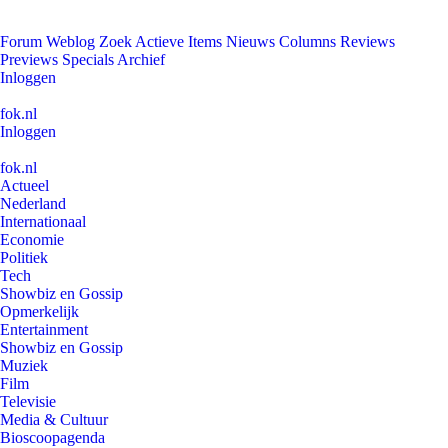
Forum
Weblog
Zoek
Actieve Items
Nieuws
Columns
Reviews
Previews
Specials
Archief
Inloggen
fok.nl
Inloggen
fok.nl
Actueel
Nederland
Internationaal
Economie
Politiek
Tech
Showbiz en Gossip
Opmerkelijk
Entertainment
Showbiz en Gossip
Muziek
Film
Televisie
Media & Cultuur
Bioscoopagenda