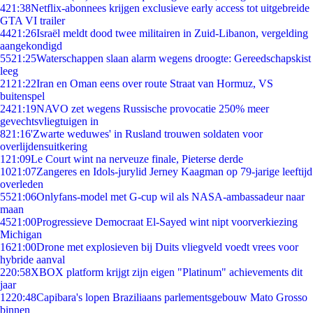
4
21:38
Netflix-abonnees krijgen exclusieve early access tot uitgebreide
GTA VI trailer
44
21:26
Israël meldt dood twee militairen in Zuid-Libanon, vergelding
aangekondigd
55
21:25
Waterschappen slaan alarm wegens droogte: Gereedschapskist
leeg
21
21:22
Iran en Oman eens over route Straat van Hormuz, VS
buitenspel
24
21:19
NAVO zet wegens Russische provocatie 250% meer
gevechtsvliegtuigen in
8
21:16
'Zwarte weduwes' in Rusland trouwen soldaten voor
overlijdensuitkering
1
21:09
Le Court wint na nerveuze finale, Pieterse derde
10
21:07
Zangeres en Idols-jurylid Jerney Kaagman op 79-jarige leeftijd
overleden
55
21:06
Onlyfans-model met G-cup wil als NASA-ambassadeur naar
maan
45
21:00
Progressieve Democraat El-Sayed wint nipt voorverkiezing
Michigan
16
21:00
Drone met explosieven bij Duits vliegveld voedt vrees voor
hybride aanval
2
20:58
XBOX platform krijgt zijn eigen "Platinum" achievements dit
jaar
12
20:48
Capibara's lopen Braziliaans parlementsgebouw Mato Grosso
binnen