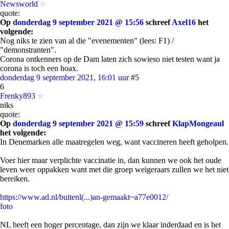
Newsworld
quote:
Op
donderdag 9 september 2021 @ 15:56
schreef
Axel16
het
volgende:
Nog niks te zien van al die "evenementen" (lees: F1) /
"demonstranten".
Corona ontkenners op de Dam laten zich sowieso niet testen want ja
corona is toch een hoax.
donderdag 9 september 2021, 16:01 uur
#5
6
Frenky893
niks
quote:
Op
donderdag 9 september 2021 @ 15:59
schreef
KlapMongeaul
het volgende:
In Denemarken alle maatregelen weg, want vaccineren heeft geholpen.
Voer hier maar verplichte vaccinatie in, dan kunnen we ook het oude
leven weer oppakken want met die groep weigeraars zullen we het niet
bereiken.
https://www.ad.nl/buitenl(...)an-gemaakt~a77e0012/
foto
NL heeft een hoger percentage, dan zijn we klaar inderdaad en is het