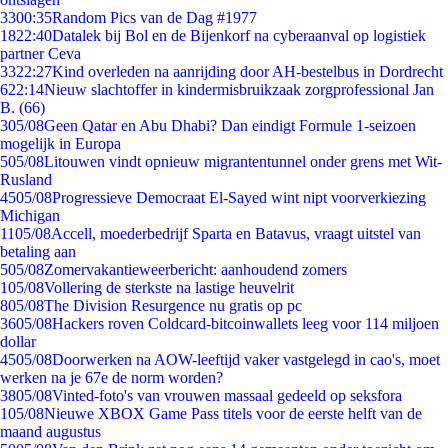
33
00:35
Random Pics van de Dag #1977
18
22:40
Datalek bij Bol en de Bijenkorf na cyberaanval op logistiek
partner Ceva
33
22:27
Kind overleden na aanrijding door AH-bestelbus in Dordrecht
6
22:14
Nieuw slachtoffer in kindermisbruikzaak zorgprofessional Jan
B. (66)
3
05/08
Geen Qatar en Abu Dhabi? Dan eindigt Formule 1-seizoen
mogelijk in Europa
5
05/08
Litouwen vindt opnieuw migrantentunnel onder grens met Wit-
Rusland
45
05/08
Progressieve Democraat El-Sayed wint nipt voorverkiezing
Michigan
11
05/08
Accell, moederbedrijf Sparta en Batavus, vraagt uitstel van
betaling aan
5
05/08
Zomervakantieweerbericht: aanhoudend zomers
1
05/08
Vollering de sterkste na lastige heuvelrit
8
05/08
The Division Resurgence nu gratis op pc
36
05/08
Hackers roven Coldcard-bitcoinwallets leeg voor 114 miljoen
dollar
45
05/08
Doorwerken na AOW-leeftijd vaker vastgelegd in cao's, moet
werken na je 67e de norm worden?
38
05/08
Vinted-foto's van vrouwen massaal gedeeld op seksfora
1
05/08
Nieuwe XBOX Game Pass titels voor de eerste helft van de
maand augustus