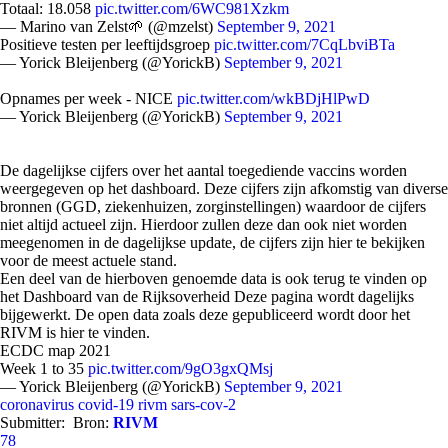
Totaal: 18.058
pic.twitter.com/6WC981Xzkm
— Marino van Zelst🌱 (@mzelst)
September 9, 2021
Positieve testen per leeftijdsgroep
pic.twitter.com/7CqLbviBTa
— Yorick Bleijenberg (@YorickB)
September 9, 2021
Opnames per week - NICE
pic.twitter.com/wkBDjHlPwD
— Yorick Bleijenberg (@YorickB)
September 9, 2021
De dagelijkse cijfers over het aantal toegediende vaccins worden
weergegeven op het dashboard. Deze cijfers zijn afkomstig van diverse
bronnen (GGD, ziekenhuizen, zorginstellingen) waardoor de cijfers
niet altijd actueel zijn. Hierdoor zullen deze dan ook niet worden
meegenomen in de dagelijkse update, de cijfers zijn hier te bekijken
voor de meest actuele stand.
Een deel van de hierboven genoemde data is ook terug te vinden op
het Dashboard van de Rijksoverheid Deze pagina wordt dagelijks
bijgewerkt. De open data zoals deze gepubliceerd wordt door het
RIVM is hier te vinden.
ECDC map 2021
Week 1 to 35
pic.twitter.com/9gO3gxQMsj
— Yorick Bleijenberg (@YorickB)
September 9, 2021
coronavirus
covid-19
rivm
sars-cov-2
Submitter:
Bron:
RIVM
78