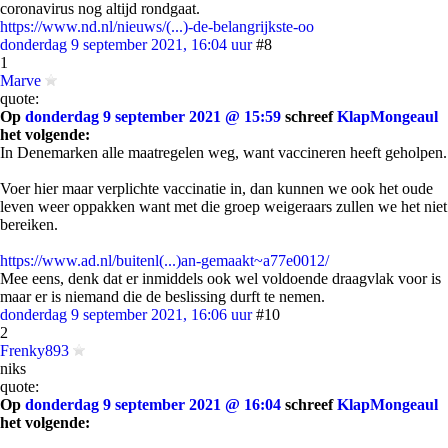
coronavirus nog altijd rondgaat.
https://www.nd.nl/nieuws/(...)-de-belangrijkste-oo
donderdag 9 september 2021, 16:04 uur
#8
1
Marve
quote:
Op
donderdag 9 september 2021 @ 15:59
schreef
KlapMongeaul
het volgende:
In Denemarken alle maatregelen weg, want vaccineren heeft geholpen.
Voer hier maar verplichte vaccinatie in, dan kunnen we ook het oude
leven weer oppakken want met die groep weigeraars zullen we het niet
bereiken.
https://www.ad.nl/buitenl(...)an-gemaakt~a77e0012/
Mee eens, denk dat er inmiddels ook wel voldoende draagvlak voor is
maar er is niemand die de beslissing durft te nemen.
donderdag 9 september 2021, 16:06 uur
#10
2
Frenky893
niks
quote:
Op
donderdag 9 september 2021 @ 16:04
schreef
KlapMongeaul
het volgende: