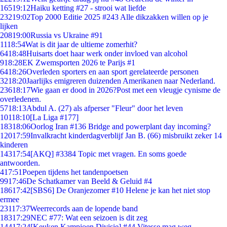
165
19:12
Haiku ketting #27 - strooi wat liefde
232
19:02
Top 2000 Editie 2025 #243 Alle dikzakken willen op je
lijken
208
19:00
Russia vs Ukraine #91
11
18:54
Wat is dit jaar de ultieme zomerhit?
64
18:48
Huisarts doet haar werk onder invloed van alcohol
9
18:28
EK Zwemsporten 2026 te Parijs #1
64
18:26
Overleden sporters en aan sport gerelateerde personen
32
18:20
Jaarlijks emigreren duizenden Amerikanen naar Nederland.
236
18:17
Wie gaan er dood in 2026?Post met een vleugje cynisme de
overledenen.
57
18:13
Abdul A. (27) als afperser "Fleur" door het leven
101
18:10
[La Liga #177]
183
18:06
Oorlog Iran #136 Bridge and powerplant day incoming?
120
17:59
Invalkracht kinderdagverblijf Jan B. (66) misbruikt zeker 14
kinderen
143
17:54
[AKQ] #3384 Topic met vragen. En soms goede
antwoorden.
4
17:51
Poepen tijdens het tandenpoetsen
99
17:46
De Schatkamer van Beeld & Geluid #4
186
17:42
[SBS6] De Oranjezomer #10 Helene je kan het niet stop
ermee
231
17:37
Weerrecords aan de lopende band
183
17:29
NEC #77: Wat een seizoen is dit zeg
144
17:24
[Keuken Kampioen Divisie] #44 Vitesse mag weg