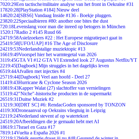
70
20:29
Een tactische/militaire analyse van het front in Oekraïne #31
178
20:28
[PlayStation #184] Nieuw deel
146
20:24
[SBS6] Vandaag Inside #136 - Boekje pluggen.
238
20:22
Speciaalbieren #80: another one bites the dust
7
20:18
Levenslang voor man die inreed op betogers in München
15
20:17
Radio 2 #145 Ruud 66
247
19:58
Asielzoekers #22 : Het Europese migratiepact gaat in
254
19:58
[UFO/UAP] #16 The Age of Disclosure
242
19:53
Nederlandstalige muziektopic #13
166
19:49
Voorspel hier het warmtegetal van 2026
31
19:45
GTA VI #12 GTA VI Extended look 27 Augustus Netflix/YT
22
19:45
[Dagboek] Mijn struggles in het dagelijks leven
65
19:44
Afvallen met injecties #4
257
19:44
[Dagboek] Veel aan hoofd - Deel 27
114
19:43
Hurricane & Cyclone Season 2026
108
19:43
Kapper Walat (27) slachtoffer van vernielingen
151
19:42
"Niche"-historische producten in de supermarkt
265
19:31
Duitse Muziek #2
132
19:30
[DRT SC] #6: RendacGoden sponsored by TONZON
41
19:30
Droneaanval op Oekrains vliegtuig in Leipzig
221
19:24
Nederland stevent af op watertekort
245
19:20
Afbeeldingen die je gemaakt hebt met AI
186
19:17
Israel en Gaza #17
78
19:14
Vuelta a España 2026 #1
222
19:12
Welk geurtje draag jij nu #48 Geurend de winter in