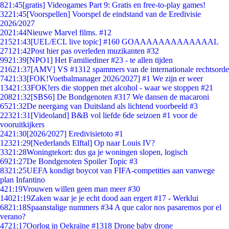
8
21:45
[gratis] Videogames Part 9: Gratis en free-to-play games!
32
21:45
[Voorspellen] Voorspel de eindstand van de Eredivisie
2026/2027
20
21:44
Nieuwe Marvel films. #12
215
21:43
[UEL/ECL live topic] #160 GOAAAAAAAAAAAAAL
271
21:42
Post hier pas overleden muzikanten #32
99
21:39
[NPO1] Het Familiediner #23 - te allen tijden
216
21:37
[AMV] VS #1312 spammers van de internationale rechtsorde
74
21:33
[FOK!Voetbalmanager 2026/2027] #1 We zijn er weer
134
21:33
FOK!ers die stoppen met alcohol - waar we stoppen #21
208
21:32
[SBS6] De Bondgenoten #317 We dansen de macaroni
65
21:32
De neergang van Duitsland als lichtend voorbeeld #3
223
21:31
[Videoland] B&B vol liefde 6de seizoen #1 voor de
vooruitkijkers
24
21:30
[2026/2027] Eredivisietoto #1
123
21:29
[Nederlands Elftal] Op naar Louis IV?
33
21:28
Woningtekort: dus ga je woningen slopen, logisch
69
21:27
De Bondgenoten Spoiler Topic #3
83
21:25
UEFA kondigt boycot van FIFA-competities aan vanwege
plan Infantino
4
21:19
Vrouwen willen geen man meer #30
140
21:19
Zaken waar je je echt dood aan ergert #17 - Werklui
68
21:18
Spaanstalige nummers #34 A que calor nos pasaremos por el
verano?
47
21:17
Oorlog in Oekraïne #1318 Drone baby drone