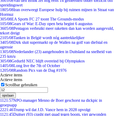
50
05/08
Van den Brink zet nog eens 14 gemeenten onder toezicht om
spreidingswet
18
05/08
Iran overweegt Europese hulp bij ruimen mijnen in Straat van
Hormuz
3
05/08
EA Sports FC 27 toont The Grounds-modus
1
05/08
Gears of War: E-Day open beta begint 6 augustus
36
05/08
Pentagon verbruikt meer raketten dan kan worden aangevuld,
tekort dreigt
21
05/08
Tanken in België wordt nóg aantrekkelijker
34
05/08
Dirk sluit supermarkt op de Wallen na golf van diefstal en
agressie
13
05/08
Nederlander (23) aangehouden in Duitsland na snelheid van
235 km/u
3
05/08
Gedurfd NEC blijft overeind bij Olympiakos
14
05/08
Long live the 7th of October
12
05/08
Random Pics van de Dag #1976
Actieve items
Actieve items
Scrollbar gebruiken
opslaan
11
21:57
NPO-manager Menno de Boer geschorst na dickpic in
groepsapp
22
21:46
Trump wil dat J.D. Vance hem in 2028 opvolgt
11
21:45
Duitser (93) crasht met quad tegen boom, vier gewonden