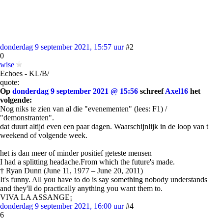
donderdag 9 september 2021, 15:57 uur
#2
0
wise
Echoes - KL/B/
quote:
Op
donderdag 9 september 2021 @ 15:56
schreef
Axel16
het
volgende:
Nog niks te zien van al die "evenementen" (lees: F1) /
"demonstranten".
dat duurt altijd even een paar dagen. Waarschijnlijk in de loop van t
weekend of volgende week.
het is dan meer of minder positief geteste mensen
I had a splitting headache.From which the future's made.
† Ryan Dunn (June 11, 1977 – June 20, 2011)
It's funny. All you have to do is say something nobody understands
and they'll do practically anything you want them to.
VIVA LA ASSANGE¡
donderdag 9 september 2021, 16:00 uur
#4
6