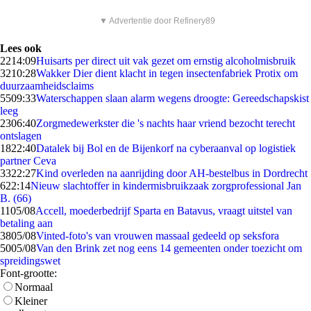
▼ Advertentie door Refinery89
Lees ook
22
14:09
Huisarts per direct uit vak gezet om ernstig alcoholmisbruik
32
10:28
Wakker Dier dient klacht in tegen insectenfabriek Protix om
duurzaamheidsclaims
55
09:33
Waterschappen slaan alarm wegens droogte: Gereedschapskist
leeg
23
06:40
Zorgmedewerkster die 's nachts haar vriend bezocht terecht
ontslagen
18
22:40
Datalek bij Bol en de Bijenkorf na cyberaanval op logistiek
partner Ceva
33
22:27
Kind overleden na aanrijding door AH-bestelbus in Dordrecht
6
22:14
Nieuw slachtoffer in kindermisbruikzaak zorgprofessional Jan
B. (66)
11
05/08
Accell, moederbedrijf Sparta en Batavus, vraagt uitstel van
betaling aan
38
05/08
Vinted-foto's van vrouwen massaal gedeeld op seksfora
50
05/08
Van den Brink zet nog eens 14 gemeenten onder toezicht om
spreidingswet
Font-grootte:
Normaal
Kleiner