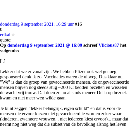
donderdag 9 september 2021, 16:29 uur
#16
0
erikal
quote:
Op
donderdag 9 september 2021 @ 16:09
schreef
Vlicious87
het
volgende:
[..]
Lekker dat we er vanaf zijn. We hebben Pfizer ook wel genoeg
gesponsord denk ik zo. Vaccinaties waren de uitweg. Dus klaar nu.
"We" is dan de groep van gevaccineerde mensen, de ongevaccineerde
mensen blijven nog steeds stug ~200 IC bedden bezetten en wisselen
de wacht vrij trouw. Dat doen ze nu al sinds meneer Delta op bezoek
kwam en niet meer weg wilde gaan.
Je kunt zeggen "lekker belangrijk, eigen schuld" en dat is voor de
mensen die ervoor kiezen niet gevaccineerd te worden zeker waar
(kinderen, zwangere vrouwen... niet iedereen kiest ervoor)... maar dat
neemt nog niet weg dat die subset van de bevolking alsnog het leven
zuur kan maken voor iedereen als de IC bezetting dadelijk weer van