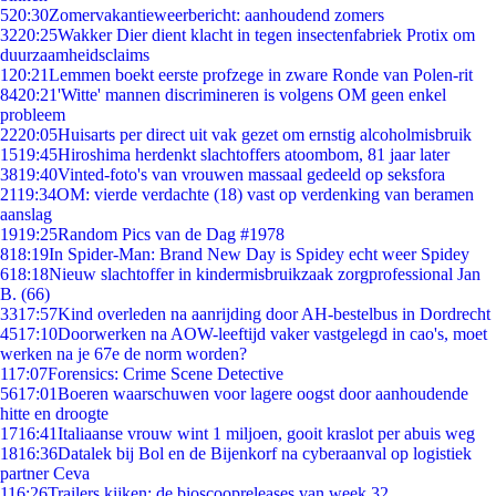
5
20:30
Zomervakantieweerbericht: aanhoudend zomers
32
20:25
Wakker Dier dient klacht in tegen insectenfabriek Protix om
duurzaamheidsclaims
1
20:21
Lemmen boekt eerste profzege in zware Ronde van Polen-rit
84
20:21
'Witte' mannen discrimineren is volgens OM geen enkel
probleem
22
20:05
Huisarts per direct uit vak gezet om ernstig alcoholmisbruik
15
19:45
Hiroshima herdenkt slachtoffers atoombom, 81 jaar later
38
19:40
Vinted-foto's van vrouwen massaal gedeeld op seksfora
21
19:34
OM: vierde verdachte (18) vast op verdenking van beramen
aanslag
19
19:25
Random Pics van de Dag #1978
8
18:19
In Spider-Man: Brand New Day is Spidey echt weer Spidey
6
18:18
Nieuw slachtoffer in kindermisbruikzaak zorgprofessional Jan
B. (66)
33
17:57
Kind overleden na aanrijding door AH-bestelbus in Dordrecht
45
17:10
Doorwerken na AOW-leeftijd vaker vastgelegd in cao's, moet
werken na je 67e de norm worden?
1
17:07
Forensics: Crime Scene Detective
56
17:01
Boeren waarschuwen voor lagere oogst door aanhoudende
hitte en droogte
17
16:41
Italiaanse vrouw wint 1 miljoen, gooit kraslot per abuis weg
18
16:36
Datalek bij Bol en de Bijenkorf na cyberaanval op logistiek
partner Ceva
1
16:26
Trailers kijken: de bioscoopreleases van week 32