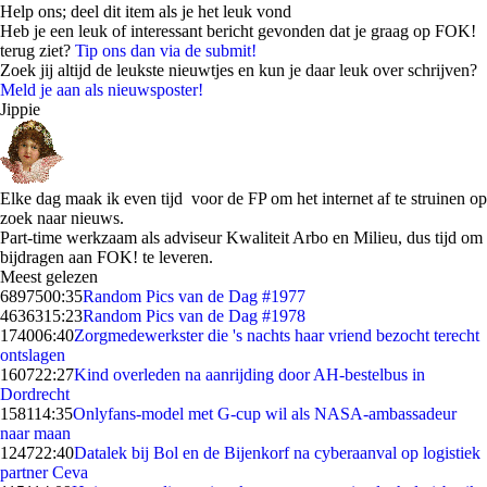
Help ons; deel dit item als je het leuk vond
Heb je een leuk of interessant bericht gevonden dat je graag op FOK!
terug ziet?
Tip ons dan via de submit!
Zoek jij altijd de leukste nieuwtjes en kun je daar leuk over schrijven?
Meld je aan als nieuwsposter!
Jippie
Elke dag maak ik even tijd voor de FP om het internet af te struinen op
zoek naar nieuws.
Part-time werkzaam als adviseur Kwaliteit Arbo en Milieu, dus tijd om
bijdragen aan FOK! te leveren.
Meest gelezen
68975
00:35
Random Pics van de Dag #1977
46363
15:23
Random Pics van de Dag #1978
1740
06:40
Zorgmedewerkster die 's nachts haar vriend bezocht terecht
ontslagen
1607
22:27
Kind overleden na aanrijding door AH-bestelbus in
Dordrecht
1581
14:35
Onlyfans-model met G-cup wil als NASA-ambassadeur
naar maan
1247
22:40
Datalek bij Bol en de Bijenkorf na cyberaanval op logistiek
partner Ceva