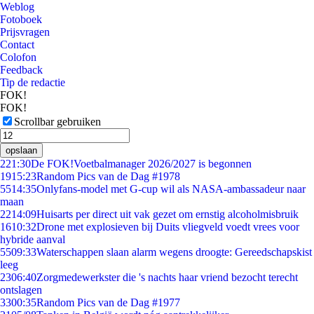
Weblog
Fotoboek
Prijsvragen
Contact
Colofon
Feedback
Tip de redactie
FOK!
FOK!
Scrollbar gebruiken
opslaan
2
21:30
De FOK!Voetbalmanager 2026/2027 is begonnen
19
15:23
Random Pics van de Dag #1978
55
14:35
Onlyfans-model met G-cup wil als NASA-ambassadeur naar
maan
22
14:09
Huisarts per direct uit vak gezet om ernstig alcoholmisbruik
16
10:32
Drone met explosieven bij Duits vliegveld voedt vrees voor
hybride aanval
55
09:33
Waterschappen slaan alarm wegens droogte: Gereedschapskist
leeg
23
06:40
Zorgmedewerkster die 's nachts haar vriend bezocht terecht
ontslagen
33
00:35
Random Pics van de Dag #1977