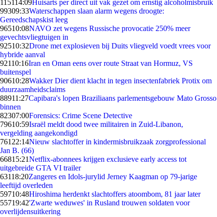
1151
14:09
Huisarts per direct uit vak gezet om ernstig alcoholmisbruik
993
09:33
Waterschappen slaan alarm wegens droogte:
Gereedschapskist leeg
965
10:08
NAVO zet wegens Russische provocatie 250% meer
gevechtsvliegtuigen in
925
10:32
Drone met explosieven bij Duits vliegveld voedt vrees voor
hybride aanval
921
10:16
Iran en Oman eens over route Straat van Hormuz, VS
buitenspel
906
10:28
Wakker Dier dient klacht in tegen insectenfabriek Protix om
duurzaamheidsclaims
889
11:27
Capibara's lopen Braziliaans parlementsgebouw Mato Grosso
binnen
823
07:00
Forensics: Crime Scene Detective
796
10:59
Israël meldt dood twee militairen in Zuid-Libanon,
vergelding aangekondigd
761
22:14
Nieuw slachtoffer in kindermisbruikzaak zorgprofessional
Jan B. (66)
668
15:21
Netflix-abonnees krijgen exclusieve early access tot
uitgebreide GTA VI trailer
631
18:20
Zangeres en Idols-jurylid Jerney Kaagman op 79-jarige
leeftijd overleden
597
10:48
Hiroshima herdenkt slachtoffers atoombom, 81 jaar later
557
19:42
'Zwarte weduwes' in Rusland trouwen soldaten voor
overlijdensuitkering