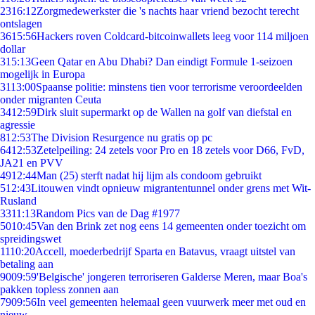
23
16:12
Zorgmedewerkster die 's nachts haar vriend bezocht terecht
ontslagen
36
15:56
Hackers roven Coldcard-bitcoinwallets leeg voor 114 miljoen
dollar
3
15:13
Geen Qatar en Abu Dhabi? Dan eindigt Formule 1-seizoen
mogelijk in Europa
31
13:00
Spaanse politie: minstens tien voor terrorisme veroordeelden
onder migranten Ceuta
34
12:59
Dirk sluit supermarkt op de Wallen na golf van diefstal en
agressie
8
12:53
The Division Resurgence nu gratis op pc
64
12:53
Zetelpeiling: 24 zetels voor Pro en 18 zetels voor D66, FvD,
JA21 en PVV
49
12:44
Man (25) sterft nadat hij lijm als condoom gebruikt
5
12:43
Litouwen vindt opnieuw migrantentunnel onder grens met Wit-
Rusland
33
11:13
Random Pics van de Dag #1977
50
10:45
Van den Brink zet nog eens 14 gemeenten onder toezicht om
spreidingswet
11
10:20
Accell, moederbedrijf Sparta en Batavus, vraagt uitstel van
betaling aan
90
09:59
'Belgische' jongeren terroriseren Galderse Meren, maar Boa's
pakken topless zonnen aan
79
09:56
In veel gemeenten helemaal geen vuurwerk meer met oud en
nieuw