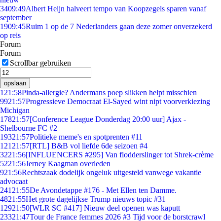
34
09:49
Albert Heijn halveert tempo van Koopzegels sparen vanaf
september
19
09:45
Ruim 1 op de 7 Nederlanders gaan deze zomer onverzekerd
op reis
Forum
Forum
Scrollbar gebruiken
opslaan
1
21:58
Pinda-allergie? Andermans poep slikken helpt misschien
99
21:57
Progressieve Democraat El-Sayed wint nipt voorverkiezing
Michigan
178
21:57
[Conference League Donderdag 20:00 uur] Ajax -
Shelbourne FC #2
193
21:57
Politieke meme's en spotprenten #11
121
21:57
[RTL] B&B vol liefde 6de seizoen #4
32
21:56
[INFLUENCERS #295] Van flodderslinger tot Shrek-crème
52
21:56
Jerney Kaagman overleden
9
21:56
Rechtszaak dodelijk ongeluk uitgesteld vanwege vakantie
advocaat
241
21:55
De Avondetappe #176 - Met Ellen ten Damme.
48
21:55
Het grote dagelijkse Trump nieuws topic #31
129
21:50
[WLR SC #417] Nieuw deel openen was kaputt
233
21:47
Tour de France femmes 2026 #3 Tijd voor de borstcrawl