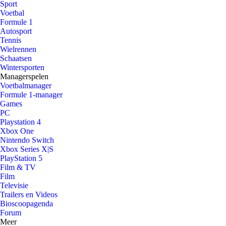
Sport
Voetbal
Formule 1
Autosport
Tennis
Wielrennen
Schaatsen
Wintersporten
Managerspelen
Voetbalmanager
Formule 1-manager
Games
PC
Playstation 4
Xbox One
Nintendo Switch
Xbox Series X|S
PlayStation 5
Film & TV
Film
Televisie
Trailers en Videos
Bioscoopagenda
Forum
Meer