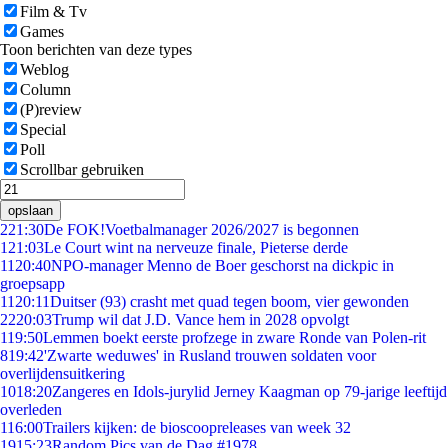
Film & Tv
Games
Toon berichten van deze types
Weblog
Column
(P)review
Special
Poll
Scrollbar gebruiken
opslaan
2
21:30
De FOK!Voetbalmanager 2026/2027 is begonnen
1
21:03
Le Court wint na nerveuze finale, Pieterse derde
11
20:40
NPO-manager Menno de Boer geschorst na dickpic in
groepsapp
11
20:11
Duitser (93) crasht met quad tegen boom, vier gewonden
22
20:03
Trump wil dat J.D. Vance hem in 2028 opvolgt
1
19:50
Lemmen boekt eerste profzege in zware Ronde van Polen-rit
8
19:42
'Zwarte weduwes' in Rusland trouwen soldaten voor
overlijdensuitkering
10
18:20
Zangeres en Idols-jurylid Jerney Kaagman op 79-jarige leeftijd
overleden
1
16:00
Trailers kijken: de bioscoopreleases van week 32
19
15:23
Random Pics van de Dag #1978