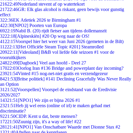
216
22:49
Nederland stevent af op watertekort
217
22:46
GR: Elk glas alcohol is riskant, geen bewijs voor gunstig
effect
3
22:36
EK Atletiek 2026 te Birmingham #1
4
22:30
[NPO2] Poorten van Europa
69
22:19
Nabil B. (20) rijdt fietser aan tijdens dollemansrit
32
22:18
[Alpineskiën] #20 Op weg naar de OS!
41
22:15
Voorspel hier het weer van Juni 2026 (gemeten in de Bilt)
112
22:13
[Het Officiële Steam Topic #201] Steamrolled
209
22:11
[Videoland] B&B vol liefde 6de seizoen #1 voor de
vooruitkijkers
248
22:09
[Dagboek] Veel aan hoofd - Deel 27
170
22:03
Oorlog Iran #136 Bridge and powerplant day incoming?
239
21:54
Vinted #15 nog-net-niet gratis en verzendgezeur
84
21:53
[Britse politiek] #141 Declining Gracefully Was Never Really
an Option
31
21:52
[Voorspellen] Voorspel de eindstand van de Eredivisie
2026/2027
143
21:51
[NPO1] We zijn er bijna 2026 #1
23
21:51
Heb jij wel eens (online of irl) te maken gehad met
discriminatie?
92
21:50
CIDP. Kent u dat, beste mensen?
172
21:50
Zuunig zijn, it's a way of life! #22
281
21:41
[NPO1] Van Onschatbare Waarde met Dionne Stax #2
13
21:40
Aftellen naar de kerstdagen