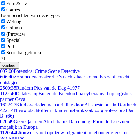
Film & Tv
Games
Toon berichten van deze types
Weblog
Column
(P)review
Special
Poll
Scrollbar gebruiken
opslaan
0
07:00
Forensics: Crime Scene Detective
6
06:40
Zorgmedewerkster die 's nachts haar vriend bezocht terecht
ontslagen
25
00:35
Random Pics van de Dag #1977
11
22:40
Datalek bij Bol en de Bijenkorf na cyberaanval op logistiek
partner Ceva
16
22:27
Kind overleden na aanrijding door AH-bestelbus in Dordrecht
4
22:14
Nieuw slachtoffer in kindermisbruikzaak zorgprofessional Jan
B. (66)
0
20:49
Geen Qatar en Abu Dhabi? Dan eindigt Formule 1-seizoen
mogelijk in Europa
11
20:44
Litouwen vindt opnieuw migrantentunnel onder grens met
Wit-Rusland