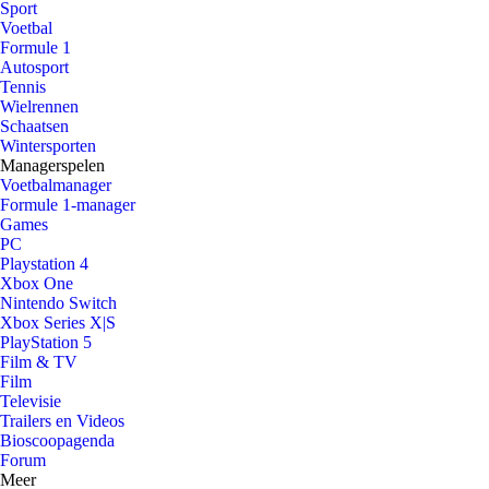
Sport
Voetbal
Formule 1
Autosport
Tennis
Wielrennen
Schaatsen
Wintersporten
Managerspelen
Voetbalmanager
Formule 1-manager
Games
PC
Playstation 4
Xbox One
Nintendo Switch
Xbox Series X|S
PlayStation 5
Film & TV
Film
Televisie
Trailers en Videos
Bioscoopagenda
Forum
Meer