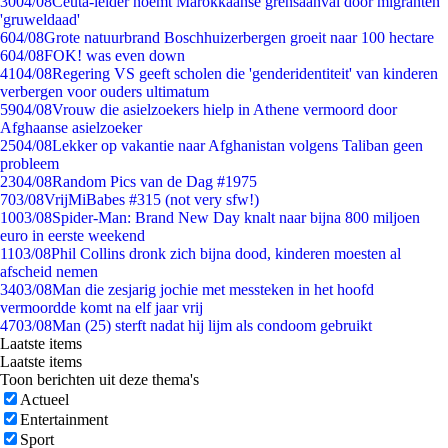
30
04/08
Ceuta-leider noemt Marokkaanse grensaanval door migranten
'gruweldaad'
6
04/08
Grote natuurbrand Boschhuizerbergen groeit naar 100 hectare
6
04/08
FOK! was even down
41
04/08
Regering VS geeft scholen die 'genderidentiteit' van kinderen
verbergen voor ouders ultimatum
59
04/08
Vrouw die asielzoekers hielp in Athene vermoord door
Afghaanse asielzoeker
25
04/08
Lekker op vakantie naar Afghanistan volgens Taliban geen
probleem
23
04/08
Random Pics van de Dag #1975
7
03/08
VrijMiBabes #315 (not very sfw!)
10
03/08
Spider-Man: Brand New Day knalt naar bijna 800 miljoen
euro in eerste weekend
11
03/08
Phil Collins dronk zich bijna dood, kinderen moesten al
afscheid nemen
34
03/08
Man die zesjarig jochie met messteken in het hoofd
vermoordde komt na elf jaar vrij
47
03/08
Man (25) sterft nadat hij lijm als condoom gebruikt
Laatste items
Laatste items
Toon berichten uit deze thema's
Actueel
Entertainment
Sport