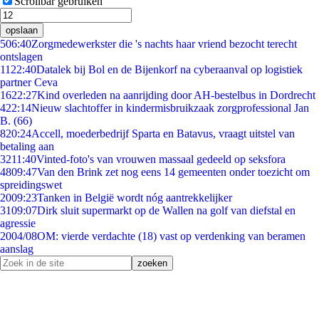
Scrollbar gebruiken
opslaan
5
06:40
Zorgmedewerkster die 's nachts haar vriend bezocht terecht
ontslagen
11
22:40
Datalek bij Bol en de Bijenkorf na cyberaanval op logistiek
partner Ceva
16
22:27
Kind overleden na aanrijding door AH-bestelbus in Dordrecht
4
22:14
Nieuw slachtoffer in kindermisbruikzaak zorgprofessional Jan
B. (66)
8
20:24
Accell, moederbedrijf Sparta en Batavus, vraagt uitstel van
betaling aan
32
11:40
Vinted-foto's van vrouwen massaal gedeeld op seksfora
48
09:47
Van den Brink zet nog eens 14 gemeenten onder toezicht om
spreidingswet
20
09:23
Tanken in België wordt nóg aantrekkelijker
31
09:07
Dirk sluit supermarkt op de Wallen na golf van diefstal en
agressie
20
04/08
OM: vierde verdachte (18) vast op verdenking van beramen
aanslag