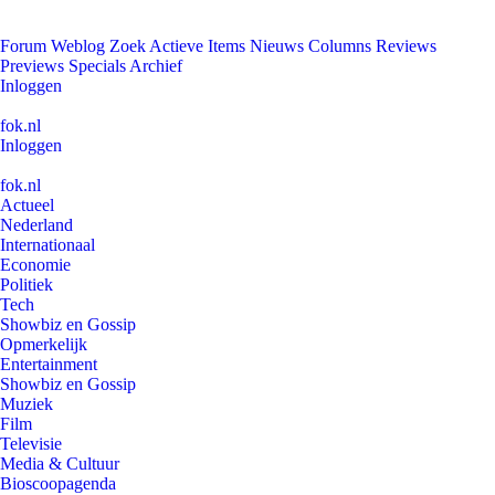
Forum
Weblog
Zoek
Actieve Items
Nieuws
Columns
Reviews
Previews
Specials
Archief
Inloggen
fok.nl
Inloggen
fok.nl
Actueel
Nederland
Internationaal
Economie
Politiek
Tech
Showbiz en Gossip
Opmerkelijk
Entertainment
Showbiz en Gossip
Muziek
Film
Televisie
Media & Cultuur
Bioscoopagenda