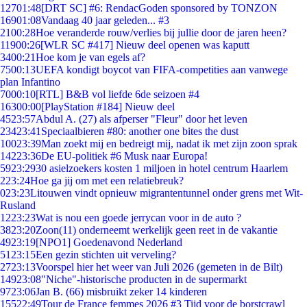
127
01:48
[DRT SC] #6: RendacGoden sponsored by TONZON
169
01:08
Vandaag 40 jaar geleden... #3
21
00:28
Hoe veranderde rouw/verlies bij jullie door de jaren heen?
119
00:26
[WLR SC #417] Nieuw deel openen was kaputt
34
00:21
Hoe kom je van egels af?
75
00:13
UEFA kondigt boycot van FIFA-competities aan vanwege
plan Infantino
70
00:10
[RTL] B&B vol liefde 6de seizoen #4
163
00:00
[PlayStation #184] Nieuw deel
45
23:57
Abdul A. (27) als afperser "Fleur" door het leven
234
23:41
Speciaalbieren #80: another one bites the dust
100
23:39
Man zoekt mij en bedreigt mij, nadat ik met zijn zoon sprak
142
23:36
De EU-politiek #6 Musk naar Europa!
59
23:29
30 asielzoekers kosten 1 miljoen in hotel centrum Haarlem
2
23:24
Hoe ga jij om met een relatiebreuk?
0
23:23
Litouwen vindt opnieuw migrantentunnel onder grens met Wit-
Rusland
12
23:23
Wat is nou een goede jerrycan voor in de auto ?
38
23:20
Zoon(11) onderneemt werkelijk geen reet in de vakantie
49
23:19
[NPO1] Goedenavond Nederland
51
23:15
Een gezin stichten uit verveling?
27
23:13
Voorspel hier het weer van Juli 2026 (gemeten in de Bilt)
149
23:08
"Niche"-historische producten in de supermarkt
97
23:06
Jan B. (66) misbruikt zeker 14 kinderen
155
22:49
Tour de France femmes 2026 #3 Tijd voor de borstcrawl