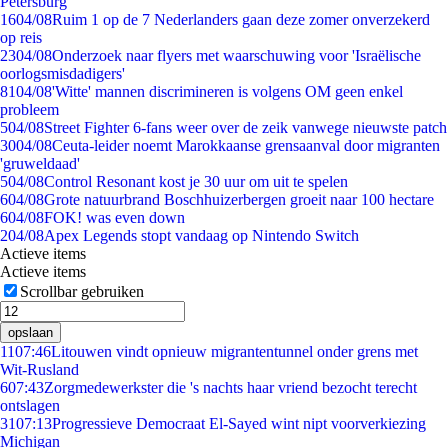
Petersburg
16
04/08
Ruim 1 op de 7 Nederlanders gaan deze zomer onverzekerd
op reis
23
04/08
Onderzoek naar flyers met waarschuwing voor 'Israëlische
oorlogsmisdadigers'
81
04/08
'Witte' mannen discrimineren is volgens OM geen enkel
probleem
5
04/08
Street Fighter 6-fans weer over de zeik vanwege nieuwste patch
30
04/08
Ceuta-leider noemt Marokkaanse grensaanval door migranten
'gruweldaad'
5
04/08
Control Resonant kost je 30 uur om uit te spelen
6
04/08
Grote natuurbrand Boschhuizerbergen groeit naar 100 hectare
6
04/08
FOK! was even down
2
04/08
Apex Legends stopt vandaag op Nintendo Switch
Actieve items
Actieve items
Scrollbar gebruiken
opslaan
11
07:46
Litouwen vindt opnieuw migrantentunnel onder grens met
Wit-Rusland
6
07:43
Zorgmedewerkster die 's nachts haar vriend bezocht terecht
ontslagen
31
07:13
Progressieve Democraat El-Sayed wint nipt voorverkiezing
Michigan