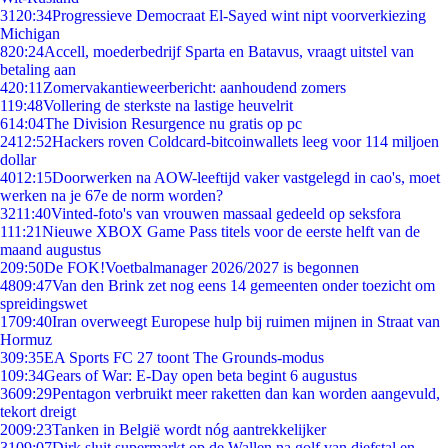
31
20:34
Progressieve Democraat El-Sayed wint nipt voorverkiezing
Michigan
8
20:24
Accell, moederbedrijf Sparta en Batavus, vraagt uitstel van
betaling aan
4
20:11
Zomervakantieweerbericht: aanhoudend zomers
1
19:48
Vollering de sterkste na lastige heuvelrit
6
14:04
The Division Resurgence nu gratis op pc
24
12:52
Hackers roven Coldcard-bitcoinwallets leeg voor 114 miljoen
dollar
40
12:15
Doorwerken na AOW-leeftijd vaker vastgelegd in cao's, moet
werken na je 67e de norm worden?
32
11:40
Vinted-foto's van vrouwen massaal gedeeld op seksfora
1
11:21
Nieuwe XBOX Game Pass titels voor de eerste helft van de
maand augustus
2
09:50
De FOK!Voetbalmanager 2026/2027 is begonnen
48
09:47
Van den Brink zet nog eens 14 gemeenten onder toezicht om
spreidingswet
17
09:40
Iran overweegt Europese hulp bij ruimen mijnen in Straat van
Hormuz
3
09:35
EA Sports FC 27 toont The Grounds-modus
1
09:34
Gears of War: E-Day open beta begint 6 augustus
36
09:29
Pentagon verbruikt meer raketten dan kan worden aangevuld,
tekort dreigt
20
09:23
Tanken in België wordt nóg aantrekkelijker
31
09:07
Dirk sluit supermarkt op de Wallen na golf van diefstal en