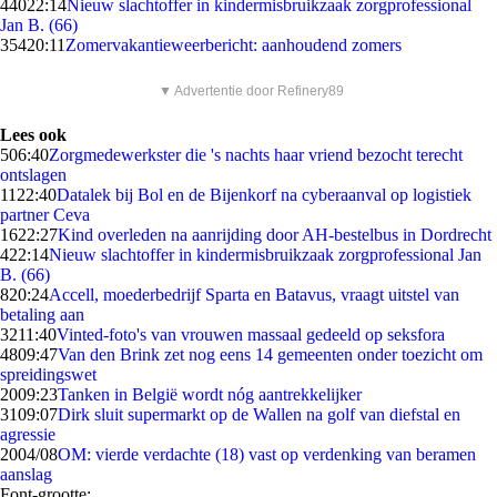
440
22:14
Nieuw slachtoffer in kindermisbruikzaak zorgprofessional
Jan B. (66)
354
20:11
Zomervakantieweerbericht: aanhoudend zomers
▼ Advertentie door Refinery89
Lees ook
5
06:40
Zorgmedewerkster die 's nachts haar vriend bezocht terecht
ontslagen
11
22:40
Datalek bij Bol en de Bijenkorf na cyberaanval op logistiek
partner Ceva
16
22:27
Kind overleden na aanrijding door AH-bestelbus in Dordrecht
4
22:14
Nieuw slachtoffer in kindermisbruikzaak zorgprofessional Jan
B. (66)
8
20:24
Accell, moederbedrijf Sparta en Batavus, vraagt uitstel van
betaling aan
32
11:40
Vinted-foto's van vrouwen massaal gedeeld op seksfora
48
09:47
Van den Brink zet nog eens 14 gemeenten onder toezicht om
spreidingswet
20
09:23
Tanken in België wordt nóg aantrekkelijker
31
09:07
Dirk sluit supermarkt op de Wallen na golf van diefstal en
agressie
20
04/08
OM: vierde verdachte (18) vast op verdenking van beramen
aanslag
Font-grootte: