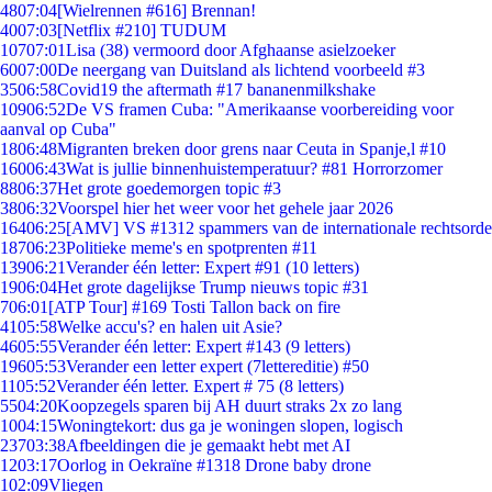
48
07:04
[Wielrennen #616] Brennan!
40
07:03
[Netflix #210] TUDUM
107
07:01
Lisa (38) vermoord door Afghaanse asielzoeker
60
07:00
De neergang van Duitsland als lichtend voorbeeld #3
35
06:58
Covid19 the aftermath #17 bananenmilkshake
109
06:52
De VS framen Cuba: "Amerikaanse voorbereiding voor
aanval op Cuba"
18
06:48
Migranten breken door grens naar Ceuta in Spanje,l #10
160
06:43
Wat is jullie binnenhuistemperatuur? #81 Horrorzomer
88
06:37
Het grote goedemorgen topic #3
38
06:32
Voorspel hier het weer voor het gehele jaar 2026
164
06:25
[AMV] VS #1312 spammers van de internationale rechtsorde
187
06:23
Politieke meme's en spotprenten #11
139
06:21
Verander één letter: Expert #91 (10 letters)
19
06:04
Het grote dagelijkse Trump nieuws topic #31
7
06:01
[ATP Tour] #169 Tosti Tallon back on fire
41
05:58
Welke accu's? en halen uit Asie?
46
05:55
Verander één letter: Expert #143 (9 letters)
196
05:53
Verander een letter expert (7lettereditie) #50
11
05:52
Verander één letter. Expert # 75 (8 letters)
55
04:20
Koopzegels sparen bij AH duurt straks 2x zo lang
10
04:15
Woningtekort: dus ga je woningen slopen, logisch
237
03:38
Afbeeldingen die je gemaakt hebt met AI
12
03:17
Oorlog in Oekraïne #1318 Drone baby drone
1
02:09
Vliegen