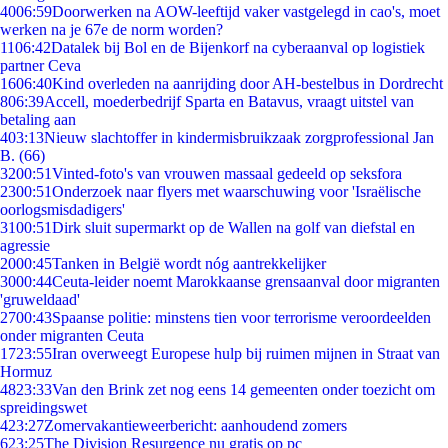
40
06:59
Doorwerken na AOW-leeftijd vaker vastgelegd in cao's, moet
werken na je 67e de norm worden?
11
06:42
Datalek bij Bol en de Bijenkorf na cyberaanval op logistiek
partner Ceva
16
06:40
Kind overleden na aanrijding door AH-bestelbus in Dordrecht
8
06:39
Accell, moederbedrijf Sparta en Batavus, vraagt uitstel van
betaling aan
4
03:13
Nieuw slachtoffer in kindermisbruikzaak zorgprofessional Jan
B. (66)
32
00:51
Vinted-foto's van vrouwen massaal gedeeld op seksfora
23
00:51
Onderzoek naar flyers met waarschuwing voor 'Israëlische
oorlogsmisdadigers'
31
00:51
Dirk sluit supermarkt op de Wallen na golf van diefstal en
agressie
20
00:45
Tanken in België wordt nóg aantrekkelijker
30
00:44
Ceuta-leider noemt Marokkaanse grensaanval door migranten
'gruweldaad'
27
00:43
Spaanse politie: minstens tien voor terrorisme veroordeelden
onder migranten Ceuta
17
23:55
Iran overweegt Europese hulp bij ruimen mijnen in Straat van
Hormuz
48
23:33
Van den Brink zet nog eens 14 gemeenten onder toezicht om
spreidingswet
4
23:27
Zomervakantieweerbericht: aanhoudend zomers
6
23:25
The Division Resurgence nu gratis op pc