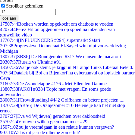
Scrollbar gebruiken
opslaan
175
07:44
Boeken worden opgekocht om chatbots te voeden
42
07:44
Perez Hilton opgenomen op spoed na uitzenden van
gruwelijke video
177
07:44
[INFLUENCERS #294] supermarkt Safari
2
07:38
Progressieve Democraat El-Sayed wint nipt voorverkiezing
Michigan
13
07:37
[SBS6] De Bondgenoten #317 We dansen de macaroni
203
07:37
Russia vs Ukraine #91
135
07:36
Wat je ook stemt, je krijgt in NL altijd Links Liberaal Beleid.
7
07:34
Datalek bij Bol en Bijenkorf na cyberaanval op logistiek partner
Ceva
216
07:33
De Avondetappe #176 - Met Ellen ten Damme.
138
07:33
[AKQ] #3384 Topic met vragen. En soms goede
antwoorden.
280
07:31
[Crowdfunding] #442 Golfbanen en betere projecten.....
187
07:29
[SBS6] De Oranjezomer #10 Helene je kan het niet stop
ermee
37
07:27
[Eva vd Wijdeven] geruchten over dakloosheid
257
07:24
Vrouwen willen geen man meer #29
15
07:10
Zou je vreemdgaan in een relatie kunnen vergeven?
9
07:10
Wat is dit jaar de ultieme zomerhit?