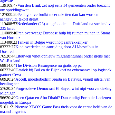
agressie
1391
09:47
Van den Brink zet nog eens 14 gemeenten onder toezicht
om spreidingswet
1270
09:29
Pentagon verbruikt meer raketten dan kan worden
aangevuld, tekort dreigt
1194
08:53
Nederlander (23) aangehouden in Duitsland na snelheid van
235 km/u
1140
09:40
Iran overweegt Europese hulp bij ruimen mijnen in Straat
van Hormuz
1134
09:23
Tanken in België wordt nóg aantrekkelijker
832
22:27
Kind overleden na aanrijding door AH-bestelbus in
Dordrecht
765
20:44
Litouwen vindt opnieuw migrantentunnel onder grens met
Wit-Rusland
688
14:04
The Division Resurgence nu gratis op pc
662
22:40
Datalek bij Bol en de Bijenkorf na cyberaanval op logistiek
partner Ceva
609
20:24
Accell, moederbedrijf Sparta en Batavus, vraagt uitstel van
betaling aan
576
20:34
Progressieve Democraat El-Sayed wint nipt voorverkiezing
Michigan
566
20:49
Geen Qatar en Abu Dhabi? Dan eindigt Formule 1-seizoen
mogelijk in Europa
510
11:21
Nieuwe XBOX Game Pass titels voor de eerste helft van de
maand augustus