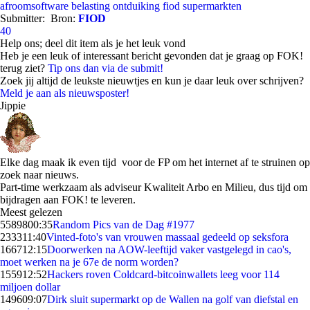
afroomsoftware
belasting ontduiking
fiod
supermarkten
Submitter:
Bron:
FIOD
40
Help ons; deel dit item als je het leuk vond
Heb je een leuk of interessant bericht gevonden dat je graag op FOK!
terug ziet?
Tip ons dan via de submit!
Zoek jij altijd de leukste nieuwtjes en kun je daar leuk over schrijven?
Meld je aan als nieuwsposter!
Jippie
Elke dag maak ik even tijd voor de FP om het internet af te struinen op
zoek naar nieuws.
Part-time werkzaam als adviseur Kwaliteit Arbo en Milieu, dus tijd om
bijdragen aan FOK! te leveren.
Meest gelezen
55898
00:35
Random Pics van de Dag #1977
2333
11:40
Vinted-foto's van vrouwen massaal gedeeld op seksfora
1667
12:15
Doorwerken na AOW-leeftijd vaker vastgelegd in cao's,
moet werken na je 67e de norm worden?
1559
12:52
Hackers roven Coldcard-bitcoinwallets leeg voor 114
miljoen dollar
1496
09:07
Dirk sluit supermarkt op de Wallen na golf van diefstal en