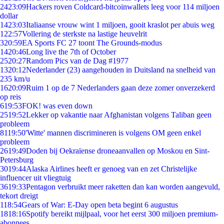
24
23:09
Hackers roven Coldcard-bitcoinwallets leeg voor 114 miljoen
dollar
14
23:03
Italiaanse vrouw wint 1 miljoen, gooit kraslot per abuis weg
1
22:57
Vollering de sterkste na lastige heuvelrit
3
20:59
EA Sports FC 27 toont The Grounds-modus
14
20:46
Long live the 7th of October
25
20:27
Random Pics van de Dag #1977
13
20:12
Nederlander (23) aangehouden in Duitsland na snelheid van
235 km/u
16
20:09
Ruim 1 op de 7 Nederlanders gaan deze zomer onverzekerd
op reis
6
19:53
FOK! was even down
25
19:52
Lekker op vakantie naar Afghanistan volgens Taliban geen
probleem
81
19:50
'Witte' mannen discrimineren is volgens OM geen enkel
probleem
26
19:49
Doden bij Oekraïense droneaanvallen op Moskou en Sint-
Petersburg
30
19:44
Alaska Airlines heeft er genoeg van en zet Christelijke
influencer uit vliegtuig
36
19:33
Pentagon verbruikt meer raketten dan kan worden aangevuld,
tekort dreigt
1
18:54
Gears of War: E-Day open beta begint 6 augustus
18
18:16
Spotify bereikt mijlpaal, voor het eerst 300 miljoen premium-
abonnees