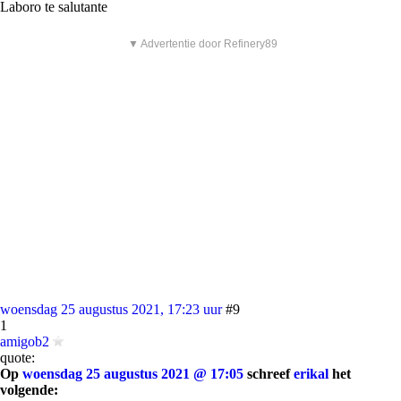
Laboro te salutante
▼ Advertentie door Refinery89
woensdag 25 augustus 2021, 17:23 uur
#9
1
amigob2
quote:
Op
woensdag 25 augustus 2021 @ 17:05
schreef
erikal
het
volgende: