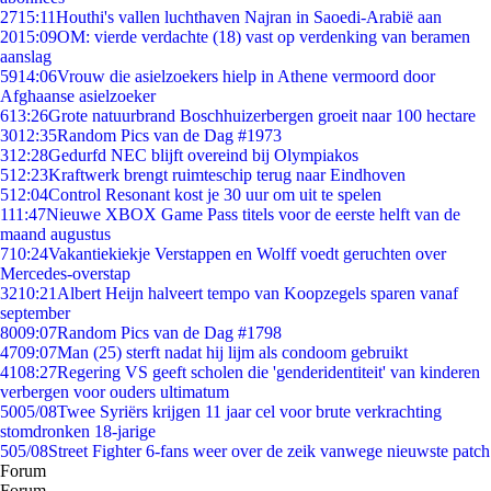
27
15:11
Houthi's vallen luchthaven Najran in Saoedi-Arabië aan
20
15:09
OM: vierde verdachte (18) vast op verdenking van beramen
aanslag
59
14:06
Vrouw die asielzoekers hielp in Athene vermoord door
Afghaanse asielzoeker
6
13:26
Grote natuurbrand Boschhuizerbergen groeit naar 100 hectare
30
12:35
Random Pics van de Dag #1973
3
12:28
Gedurfd NEC blijft overeind bij Olympiakos
5
12:23
Kraftwerk brengt ruimteschip terug naar Eindhoven
5
12:04
Control Resonant kost je 30 uur om uit te spelen
1
11:47
Nieuwe XBOX Game Pass titels voor de eerste helft van de
maand augustus
7
10:24
Vakantiekiekje Verstappen en Wolff voedt geruchten over
Mercedes-overstap
32
10:21
Albert Heijn halveert tempo van Koopzegels sparen vanaf
september
80
09:07
Random Pics van de Dag #1798
47
09:07
Man (25) sterft nadat hij lijm als condoom gebruikt
41
08:27
Regering VS geeft scholen die 'genderidentiteit' van kinderen
verbergen voor ouders ultimatum
50
05/08
Twee Syriërs krijgen 11 jaar cel voor brute verkrachting
stomdronken 18-jarige
5
05/08
Street Fighter 6-fans weer over de zeik vanwege nieuwste patch
Forum
Forum