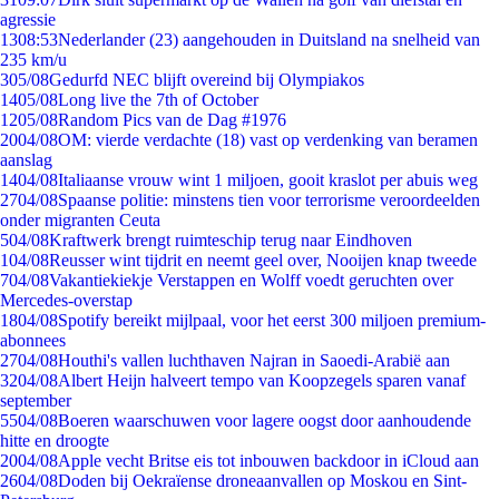
agressie
13
08:53
Nederlander (23) aangehouden in Duitsland na snelheid van
235 km/u
3
05/08
Gedurfd NEC blijft overeind bij Olympiakos
14
05/08
Long live the 7th of October
12
05/08
Random Pics van de Dag #1976
20
04/08
OM: vierde verdachte (18) vast op verdenking van beramen
aanslag
14
04/08
Italiaanse vrouw wint 1 miljoen, gooit kraslot per abuis weg
27
04/08
Spaanse politie: minstens tien voor terrorisme veroordeelden
onder migranten Ceuta
5
04/08
Kraftwerk brengt ruimteschip terug naar Eindhoven
1
04/08
Reusser wint tijdrit en neemt geel over, Nooijen knap tweede
7
04/08
Vakantiekiekje Verstappen en Wolff voedt geruchten over
Mercedes-overstap
18
04/08
Spotify bereikt mijlpaal, voor het eerst 300 miljoen premium-
abonnees
27
04/08
Houthi's vallen luchthaven Najran in Saoedi-Arabië aan
32
04/08
Albert Heijn halveert tempo van Koopzegels sparen vanaf
september
55
04/08
Boeren waarschuwen voor lagere oogst door aanhoudende
hitte en droogte
20
04/08
Apple vecht Britse eis tot inbouwen backdoor in iCloud aan
26
04/08
Doden bij Oekraïense droneaanvallen op Moskou en Sint-