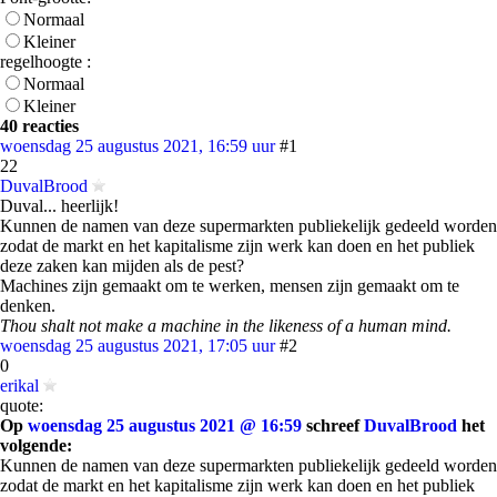
Normaal
Kleiner
regelhoogte :
Normaal
Kleiner
40 reacties
woensdag 25 augustus 2021, 16:59 uur
#1
22
DuvalBrood
Duval... heerlijk!
Kunnen de namen van deze supermarkten publiekelijk gedeeld worden
zodat de markt en het kapitalisme zijn werk kan doen en het publiek
deze zaken kan mijden als de pest?
Machines zijn gemaakt om te werken, mensen zijn gemaakt om te
denken.
Thou shalt not make a machine in the likeness of a human mind.
woensdag 25 augustus 2021, 17:05 uur
#2
0
erikal
quote:
Op
woensdag 25 augustus 2021 @ 16:59
schreef
DuvalBrood
het
volgende:
Kunnen de namen van deze supermarkten publiekelijk gedeeld worden
zodat de markt en het kapitalisme zijn werk kan doen en het publiek