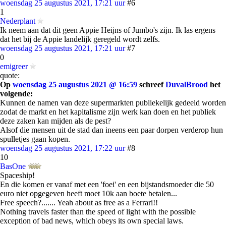
woensdag 25 augustus 2021, 17:21 uur
#6
1
Nederplant
Ik neem aan dat dit geen Appie Heijns of Jumbo's zijn. Ik las ergens
dat het bij de Appie landelijk geregeld wordt zelfs.
woensdag 25 augustus 2021, 17:21 uur
#7
0
emigreer
quote:
Op
woensdag 25 augustus 2021 @ 16:59
schreef
DuvalBrood
het
volgende:
Kunnen de namen van deze supermarkten publiekelijk gedeeld worden
zodat de markt en het kapitalisme zijn werk kan doen en het publiek
deze zaken kan mijden als de pest?
Alsof die mensen uit de stad dan ineens een paar dorpen verderop hun
spulletjes gaan kopen.
woensdag 25 augustus 2021, 17:22 uur
#8
10
BasOne
Spaceship!
En die komen er vanaf met een 'foei' en een bijstandsmoeder die 50
euro niet opgegeven heeft moet 10k aan boete betalen...
Free speech?....... Yeah about as free as a Ferrari!!
Nothing travels faster than the speed of light with the possible
exception of bad news, which obeys its own special laws.