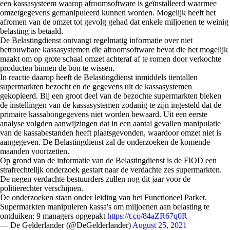
een kassasysteem waarop afroomsoftware is geïnstalleerd waarmee
omzetgegevens gemanipuleerd kunnen worden. Mogelijk heeft het
afromen van de omzet tot gevolg gehad dat enkele miljoenen te weinig
belasting is betaald.
De Belastingdienst ontvangt regelmatig informatie over niet
betrouwbare kassasystemen die afroomsoftware bevat die het mogelijk
maakt om op grote schaal omzet achteraf af te romen door verkochte
producten binnen de bon te wissen.
In reactie daarop heeft de Belastingdienst inmiddels tientallen
supermarkten bezocht en de gegevens uit de kassasystemen
gekopieerd. Bij een groot deel van de bezochte supermarkten bleken
de instellingen van de kassasystemen zodanig te zijn ingesteld dat de
primaire kassabongegevens niet worden bewaard. Uit een eerste
analyse volgden aanwijzingen dat in een aantal gevallen manipulatie
van de kassabestanden heeft plaatsgevonden, waardoor omzet niet is
aangegeven. De Belastingdienst zal de onderzoeken de komende
maanden voortzetten.
Op grond van de informatie van de Belastingdienst is de FIOD een
strafrechtelijk onderzoek gestart naar de verdachte zes supermarkten.
De negen verdachte bestuurders zullen nog dit jaar voor de
politierechter verschijnen.
De onderzoeken staan onder leiding van het Functioneel Parket.
Supermarkten manipuleren kassa's om miljoenen aan belasting te
ontduiken: 9 managers opgepakt
https://t.co/84aZR67q0R
— De Gelderlander (@DeGelderlander)
August 25, 2021