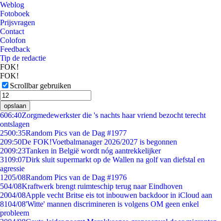
Weblog
Fotoboek
Prijsvragen
Contact
Colofon
Feedback
Tip de redactie
FOK!
FOK!
Scrollbar gebruiken
opslaan
6
06:40
Zorgmedewerkster die 's nachts haar vriend bezocht terecht
ontslagen
25
00:35
Random Pics van de Dag #1977
2
09:50
De FOK!Voetbalmanager 2026/2027 is begonnen
20
09:23
Tanken in België wordt nóg aantrekkelijker
31
09:07
Dirk sluit supermarkt op de Wallen na golf van diefstal en
agressie
12
05/08
Random Pics van de Dag #1976
5
04/08
Kraftwerk brengt ruimteschip terug naar Eindhoven
20
04/08
Apple vecht Britse eis tot inbouwen backdoor in iCloud aan
81
04/08
'Witte' mannen discrimineren is volgens OM geen enkel
probleem