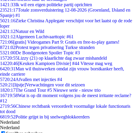
14
21:33
Ik wil een eigen politieke partij oprichten
235
21:17
Totale zonsverduistering 12-08-2026 (Groenland, IJsland en
Spanje) #1
50
21:16
Zieke Christina Applegate verschijnt voor het laatst op de rode
loper
24
21:12
Natuur en Wild
10
21:12
Algemeen Luchtvaarttopic #61
7
21:06
[gratis] Videogames Part 9: Gratis en free-to-play games!
87
21:02
Protest tegen privatisering Turkse stranden
53
21:00
De Bondgenoten Spoiler Topic #3
157
20:55
Lizzy (21) op klaarlichte dag zwaar mishandeld
142
20:46
[Keuken Kampioen Divisie] #44 Vitesse mag weg
64
20:31
Man wil thuiswerken omdat zijn vrouw borstkanker heeft,
einde carriere
57
20:24
Afvallen met injecties #4
5
20:21
[lijstje]Verwachtingen voor dit seizoen
18
20:17
The Grand Tour #5 Nieuwe serie - nieuw trio
167
19:58
Wat is op dit moment volgens jou de meest irritante reclame?
#12
27
19:56
Chinese rechtbank veroordeelt voormalige lokale functionaris
tot dood
68
19:52
Politie grijpt in bij snelwegblokkeerders
Nederland
Nederland