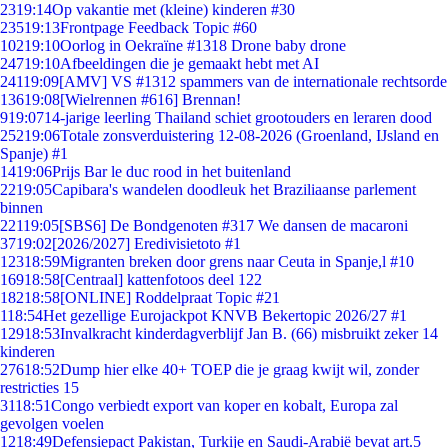
23
19:14
Op vakantie met (kleine) kinderen #30
235
19:13
Frontpage Feedback Topic #60
102
19:10
Oorlog in Oekraïne #1318 Drone baby drone
247
19:10
Afbeeldingen die je gemaakt hebt met AI
241
19:09
[AMV] VS #1312 spammers van de internationale rechtsorde
136
19:08
[Wielrennen #616] Brennan!
9
19:07
14-jarige leerling Thailand schiet grootouders en leraren dood
252
19:06
Totale zonsverduistering 12-08-2026 (Groenland, IJsland en
Spanje) #1
14
19:06
Prijs Bar le duc rood in het buitenland
22
19:05
Capibara's wandelen doodleuk het Braziliaanse parlement
binnen
221
19:05
[SBS6] De Bondgenoten #317 We dansen de macaroni
37
19:02
[2026/2027] Eredivisietoto #1
123
18:59
Migranten breken door grens naar Ceuta in Spanje,l #10
169
18:58
[Centraal] kattenfotoos deel 122
182
18:58
[ONLINE] Roddelpraat Topic #21
1
18:54
Het gezellige Eurojackpot KNVB Bekertopic 2026/27 #1
129
18:53
Invalkracht kinderdagverblijf Jan B. (66) misbruikt zeker 14
kinderen
276
18:52
Dump hier elke 40+ TOEP die je graag kwijt wil, zonder
restricties 15
31
18:51
Congo verbiedt export van koper en kobalt, Europa zal
gevolgen voelen
12
18:49
Defensiepact Pakistan, Turkije en Saudi-Arabië bevat art.5