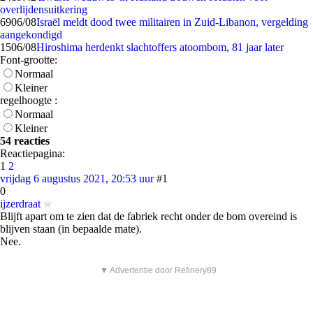
overlijdensuitkering
69
06/08
Israël meldt dood twee militairen in Zuid-Libanon, vergelding
aangekondigd
15
06/08
Hiroshima herdenkt slachtoffers atoombom, 81 jaar later
Font-grootte:
Normaal
Kleiner
regelhoogte :
Normaal
Kleiner
54 reacties
Reactiepagina:
1
2
vrijdag 6 augustus 2021, 20:53 uur
#1
0
ijzerdraat
Blijft apart om te zien dat de fabriek recht onder de bom overeind is
blijven staan (in bepaalde mate).
Nee.
▼ Advertentie door Refinery89