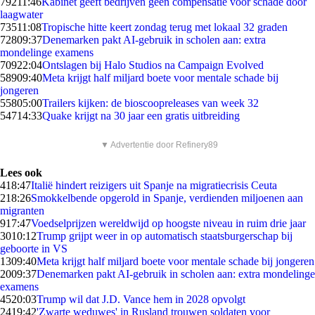
792
11:46
Kabinet geeft bedrijven geen compensatie voor schade door
laagwater
735
11:08
Tropische hitte keert zondag terug met lokaal 32 graden
728
09:37
Denemarken pakt AI-gebruik in scholen aan: extra
mondelinge examens
709
22:04
Ontslagen bij Halo Studios na Campaign Evolved
589
09:40
Meta krijgt half miljard boete voor mentale schade bij
jongeren
558
05:00
Trailers kijken: de bioscoopreleases van week 32
547
14:33
Quake krijgt na 30 jaar een gratis uitbreiding
▼ Advertentie door Refinery89
Lees ook
4
18:47
Italië hindert reizigers uit Spanje na migratiecrisis Ceuta
2
18:26
Smokkelbende opgerold in Spanje, verdienden miljoenen aan
migranten
9
17:47
Voedselprijzen wereldwijd op hoogste niveau in ruim drie jaar
30
10:12
Trump grijpt weer in op automatisch staatsburgerschap bij
geboorte in VS
13
09:40
Meta krijgt half miljard boete voor mentale schade bij jongeren
20
09:37
Denemarken pakt AI-gebruik in scholen aan: extra mondelinge
examens
45
20:03
Trump wil dat J.D. Vance hem in 2028 opvolgt
24
19:42
'Zwarte weduwes' in Rusland trouwen soldaten voor