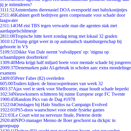
jij je intimideren?
31
11:52
Amsterdams dierenasiel DOA overspoeld met babykonijntjes
25
11:46
Kabinet geeft bedrijven geen compensatie voor schade door
laagwater
23
11:14
OM eist TBS tegen verwarde man die agenten stak met
aardappelschilmesje
28
11:08
Tropische hitte keert zondag terug met lokaal 32 graden
30
10:12
Trump grijpt weer in op automatisch staatsburgerschap bij
geboorte in VS
51
09:51
Dikke Van Dale neemt 'vulvalippen' op: 'stigma op
schaamlippen doorbreken'
13
09:40
Meta krijgt half miljard boete voor mentale schade bij jongeren
20
09:37
Denemarken pakt AI-gebruik in scholen aan: extra mondelinge
examens
24
09:05
Peter Faber (82) overleden
6
05:00
Trailers kijken: de bioscoopreleases van week 32
0
03:37
Ajax veel te sterk voor Shelbourne, maar houdt schade beperkt
1
02:34
Nieuwkomers schitteren bij ruime Europese zege FC Twente
19
00:45
Random Pics van de Dag #1978
15
22:04
Ontslagen bij Halo Studios na Campaign Evolved
19
22:01
PS5-doos waarschuwt voor einde fysieke games
2
21:03
Le Court wint na nerveuze finale, Pieterse derde
29
20:40
NPO-manager Menno de Boer geschorst na dickpic in
groepsapp
34
20:11
Duitser (93) crasht met quad tegen boom, vier gewonden