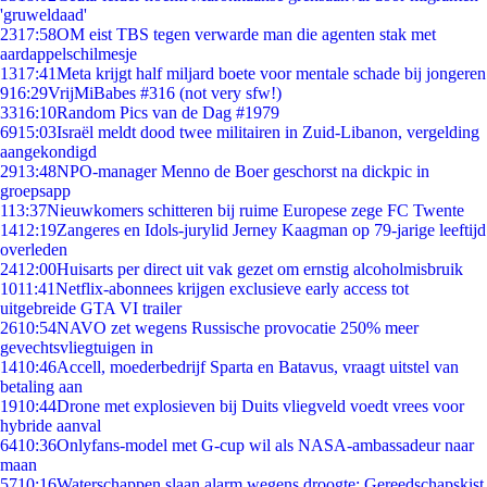
'gruweldaad'
23
17:58
OM eist TBS tegen verwarde man die agenten stak met
aardappelschilmesje
13
17:41
Meta krijgt half miljard boete voor mentale schade bij jongeren
9
16:29
VrijMiBabes #316 (not very sfw!)
33
16:10
Random Pics van de Dag #1979
69
15:03
Israël meldt dood twee militairen in Zuid-Libanon, vergelding
aangekondigd
29
13:48
NPO-manager Menno de Boer geschorst na dickpic in
groepsapp
1
13:37
Nieuwkomers schitteren bij ruime Europese zege FC Twente
14
12:19
Zangeres en Idols-jurylid Jerney Kaagman op 79-jarige leeftijd
overleden
24
12:00
Huisarts per direct uit vak gezet om ernstig alcoholmisbruik
10
11:41
Netflix-abonnees krijgen exclusieve early access tot
uitgebreide GTA VI trailer
26
10:54
NAVO zet wegens Russische provocatie 250% meer
gevechtsvliegtuigen in
14
10:46
Accell, moederbedrijf Sparta en Batavus, vraagt uitstel van
betaling aan
19
10:44
Drone met explosieven bij Duits vliegveld voedt vrees voor
hybride aanval
64
10:36
Onlyfans-model met G-cup wil als NASA-ambassadeur naar
maan
57
10:16
Waterschappen slaan alarm wegens droogte: Gereedschapskist