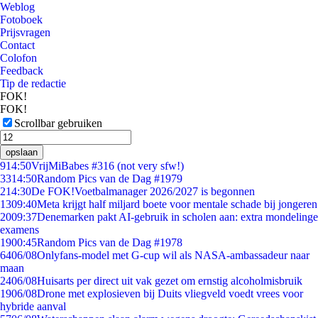
Weblog
Fotoboek
Prijsvragen
Contact
Colofon
Feedback
Tip de redactie
FOK!
FOK!
Scrollbar gebruiken
opslaan
9
14:50
VrijMiBabes #316 (not very sfw!)
33
14:50
Random Pics van de Dag #1979
2
14:30
De FOK!Voetbalmanager 2026/2027 is begonnen
13
09:40
Meta krijgt half miljard boete voor mentale schade bij jongeren
20
09:37
Denemarken pakt AI-gebruik in scholen aan: extra mondelinge
examens
19
00:45
Random Pics van de Dag #1978
64
06/08
Onlyfans-model met G-cup wil als NASA-ambassadeur naar
maan
24
06/08
Huisarts per direct uit vak gezet om ernstig alcoholmisbruik
19
06/08
Drone met explosieven bij Duits vliegveld voedt vrees voor
hybride aanval