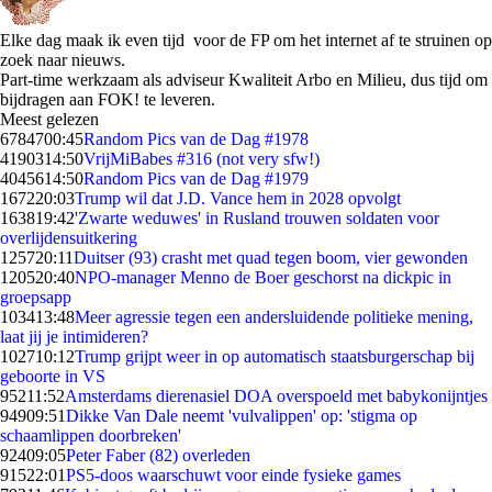
Elke dag maak ik even tijd voor de FP om het internet af te struinen op
zoek naar nieuws.
Part-time werkzaam als adviseur Kwaliteit Arbo en Milieu, dus tijd om
bijdragen aan FOK! te leveren.
Meest gelezen
67847
00:45
Random Pics van de Dag #1978
41903
14:50
VrijMiBabes #316 (not very sfw!)
40456
14:50
Random Pics van de Dag #1979
1672
20:03
Trump wil dat J.D. Vance hem in 2028 opvolgt
1638
19:42
'Zwarte weduwes' in Rusland trouwen soldaten voor
overlijdensuitkering
1257
20:11
Duitser (93) crasht met quad tegen boom, vier gewonden
1205
20:40
NPO-manager Menno de Boer geschorst na dickpic in
groepsapp
1034
13:48
Meer agressie tegen een andersluidende politieke mening,
laat jij je intimideren?
1027
10:12
Trump grijpt weer in op automatisch staatsburgerschap bij
geboorte in VS
952
11:52
Amsterdams dierenasiel DOA overspoeld met babykonijntjes
949
09:51
Dikke Van Dale neemt 'vulvalippen' op: 'stigma op
schaamlippen doorbreken'
924
09:05
Peter Faber (82) overleden
915
22:01
PS5-doos waarschuwt voor einde fysieke games