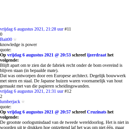
vrijdag 6 augustus 2021, 21:28 uur
#11
0
Bait00
knowledge is power
quote:
Op
vrijdag 6 augustus 2021 @ 20:53
schreef
ijzerdraat
het
volgende:
Blijft apart om te zien dat de fabriek recht onder de bom overeind is
blijven staan (in bepaalde mate).
Dat was ontworpen door een Europese architect. Degelijk bouwwerk
met steen en staal. De Japanse huizen waren voornamelijk van hout
gemaakt met van die papieren scheidingswanden.
vrijdag 6 augustus 2021, 21:31 uur
#12
2
lumberjack
quote:
Op
vrijdag 6 augustus 2021 @ 20:57
schreef
Cruzinats
het
volgende:
De grootste oorlogsmisdaad van de tweede wereldoorlog. Het is niet in
woorden uit te drukken hoe ontzettend laf het was om niet één, maar