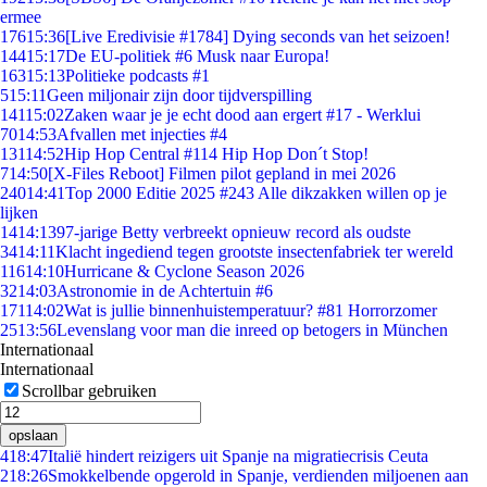
ermee
176
15:36
[Live Eredivisie #1784] Dying seconds van het seizoen!
144
15:17
De EU-politiek #6 Musk naar Europa!
163
15:13
Politieke podcasts #1
5
15:11
Geen miljonair zijn door tijdverspilling
141
15:02
Zaken waar je je echt dood aan ergert #17 - Werklui
70
14:53
Afvallen met injecties #4
131
14:52
Hip Hop Central #114 Hip Hop Don´t Stop!
7
14:50
[X-Files Reboot] Filmen pilot gepland in mei 2026
240
14:41
Top 2000 Editie 2025 #243 Alle dikzakken willen op je
lijken
14
14:13
97-jarige Betty verbreekt opnieuw record als oudste
34
14:11
Klacht ingediend tegen grootste insectenfabriek ter wereld
116
14:10
Hurricane & Cyclone Season 2026
32
14:03
Astronomie in de Achtertuin #6
171
14:02
Wat is jullie binnenhuistemperatuur? #81 Horrorzomer
25
13:56
Levenslang voor man die inreed op betogers in München
Internationaal
Internationaal
Scrollbar gebruiken
opslaan
4
18:47
Italië hindert reizigers uit Spanje na migratiecrisis Ceuta
2
18:26
Smokkelbende opgerold in Spanje, verdienden miljoenen aan