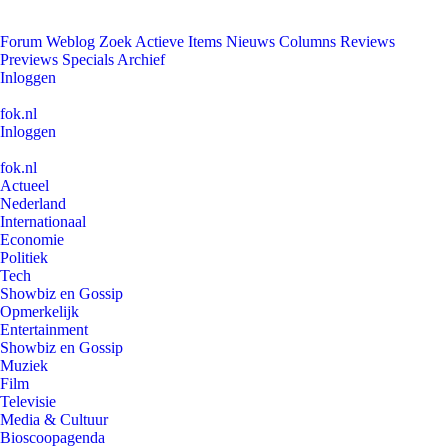
Forum
Weblog
Zoek
Actieve Items
Nieuws
Columns
Reviews
Previews
Specials
Archief
Inloggen
fok.nl
Inloggen
fok.nl
Actueel
Nederland
Internationaal
Economie
Politiek
Tech
Showbiz en Gossip
Opmerkelijk
Entertainment
Showbiz en Gossip
Muziek
Film
Televisie
Media & Cultuur
Bioscoopagenda