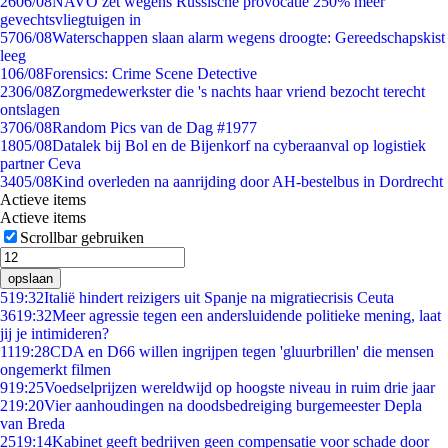
26
06/08
NAVO zet wegens Russische provocatie 250% meer
gevechtsvliegtuigen in
57
06/08
Waterschappen slaan alarm wegens droogte: Gereedschapskist
leeg
1
06/08
Forensics: Crime Scene Detective
23
06/08
Zorgmedewerkster die 's nachts haar vriend bezocht terecht
ontslagen
37
06/08
Random Pics van de Dag #1977
18
05/08
Datalek bij Bol en de Bijenkorf na cyberaanval op logistiek
partner Ceva
34
05/08
Kind overleden na aanrijding door AH-bestelbus in Dordrecht
Actieve items
Actieve items
Scrollbar gebruiken
opslaan
5
19:32
Italië hindert reizigers uit Spanje na migratiecrisis Ceuta
36
19:32
Meer agressie tegen een andersluidende politieke mening, laat
jij je intimideren?
11
19:28
CDA en D66 willen ingrijpen tegen 'gluurbrillen' die mensen
ongemerkt filmen
9
19:25
Voedselprijzen wereldwijd op hoogste niveau in ruim drie jaar
2
19:20
Vier aanhoudingen na doodsbedreiging burgemeester Depla
van Breda
25
19:14
Kabinet geeft bedrijven geen compensatie voor schade door