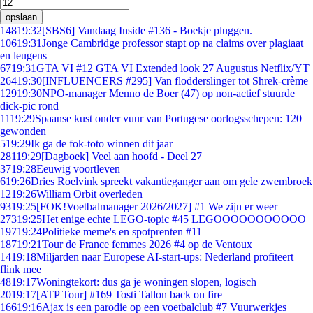
opslaan
148
19:32
[SBS6] Vandaag Inside #136 - Boekje pluggen.
106
19:31
Jonge Cambridge professor stapt op na claims over plagiaat
en leugens
67
19:31
GTA VI #12 GTA VI Extended look 27 Augustus Netflix/YT
264
19:30
[INFLUENCERS #295] Van flodderslinger tot Shrek-crème
129
19:30
NPO-manager Menno de Boer (47) op non-actief stuurde
dick-pic rond
11
19:29
Spaanse kust onder vuur van Portugese oorlogsschepen: 120
gewonden
5
19:29
Ik ga de fok-toto winnen dit jaar
281
19:29
[Dagboek] Veel aan hoofd - Deel 27
37
19:28
Eeuwig voortleven
6
19:26
Dries Roelvink spreekt vakantieganger aan om gele zwembroek
12
19:26
William Orbit overleden
93
19:25
[FOK!Voetbalmanager 2026/2027] #1 We zijn er weer
273
19:25
Het enige echte LEGO-topic #45 LEGOOOOOOOOOOO
197
19:24
Politieke meme's en spotprenten #11
187
19:21
Tour de France femmes 2026 #4 op de Ventoux
14
19:18
Miljarden naar Europese AI-start-ups: Nederland profiteert
flink mee
48
19:17
Woningtekort: dus ga je woningen slopen, logisch
20
19:17
[ATP Tour] #169 Tosti Tallon back on fire
166
19:16
Ajax is een parodie op een voetbalclub #7 Vuurwerkjes