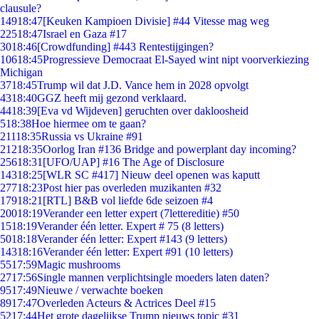
clausule?
149
18:47
[Keuken Kampioen Divisie] #44 Vitesse mag weg
225
18:47
Israel en Gaza #17
30
18:46
[Crowdfunding] #443 Rentestijgingen?
106
18:45
Progressieve Democraat El-Sayed wint nipt voorverkiezing
Michigan
37
18:45
Trump wil dat J.D. Vance hem in 2028 opvolgt
43
18:40
GGZ heeft mij gezond verklaard.
44
18:39
[Eva vd Wijdeven] geruchten over dakloosheid
5
18:38
Hoe hiermee om te gaan?
211
18:35
Russia vs Ukraine #91
212
18:35
Oorlog Iran #136 Bridge and powerplant day incoming?
256
18:31
[UFO/UAP] #16 The Age of Disclosure
143
18:25
[WLR SC #417] Nieuw deel openen was kaputt
277
18:23
Post hier pas overleden muzikanten #32
179
18:21
[RTL] B&B vol liefde 6de seizoen #4
200
18:19
Verander een letter expert (7lettereditie) #50
15
18:19
Verander één letter. Expert # 75 (8 letters)
50
18:18
Verander één letter: Expert #143 (9 letters)
143
18:16
Verander één letter: Expert #91 (10 letters)
55
17:59
Magic mushrooms
27
17:56
Single mannen verplichtsingle moeders laten daten?
95
17:49
Nieuwe / verwachte boeken
89
17:47
Overleden Acteurs & Actrices Deel #15
52
17:44
Het grote dagelijkse Trump nieuws topic #31