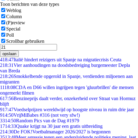
Toon berichten van deze types
Weblog
Column
(P)review
Special
Poll
Scrollbar gebruiken
opslaan
4
18:47
Italië hindert reizigers uit Spanje na migratiecrisis Ceuta
2
18:31
Vier aanhoudingen na doodsbedreiging burgemeester Depla
van Breda
2
18:26
Smokkelbende opgerold in Spanje, verdienden miljoenen aan
migranten
11
18:08
CDA en D66 willen ingrijpen tegen 'gluurbrillen' die mensen
ongemerkt filmen
6
17:56
Benzineprijs daalt verder, onzekerheid over Straat van Hormuz
blijft
9
17:47
Voedselprijzen wereldwijd op hoogste niveau in ruim drie jaar
9
14:50
VrijMiBabes #316 (not very sfw!)
33
14:50
Random Pics van de Dag #1979
17
14:33
Quake krijgt na 30 jaar een gratis uitbreiding
2
14:30
De FOK!Voetbalmanager 2026/2027 is begonnen
35
13:48
Meer agressie tegen een andersluidende politieke mening, laat