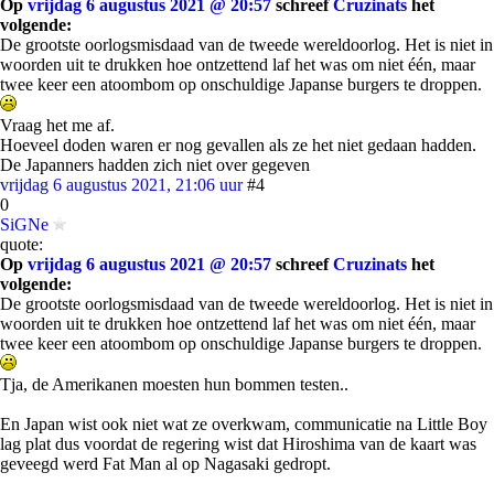
Op
vrijdag 6 augustus 2021 @ 20:57
schreef
Cruzinats
het
volgende:
De grootste oorlogsmisdaad van de tweede wereldoorlog. Het is niet in
woorden uit te drukken hoe ontzettend laf het was om niet één, maar
twee keer een atoombom op onschuldige Japanse burgers te droppen.
Vraag het me af.
Hoeveel doden waren er nog gevallen als ze het niet gedaan hadden.
De Japanners hadden zich niet over gegeven
vrijdag 6 augustus 2021, 21:06 uur
#4
0
SiGNe
quote:
Op
vrijdag 6 augustus 2021 @ 20:57
schreef
Cruzinats
het
volgende:
De grootste oorlogsmisdaad van de tweede wereldoorlog. Het is niet in
woorden uit te drukken hoe ontzettend laf het was om niet één, maar
twee keer een atoombom op onschuldige Japanse burgers te droppen.
Tja, de Amerikanen moesten hun bommen testen..
En Japan wist ook niet wat ze overkwam, communicatie na Little Boy
lag plat dus voordat de regering wist dat Hiroshima van de kaart was
geveegd werd Fat Man al op Nagasaki gedropt.