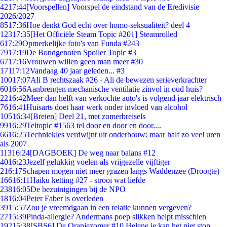
42
17:44
[Voorspellen] Voorspel de eindstand van de Eredivisie
2026/2027
85
17:36
Hoe denkt God echt over homo-seksualiteit? deel 4
123
17:35
[Het Officiële Steam Topic #201] Steamrolled
6
17:29
Opmerkelijke foto's van Funda #243
79
17:19
De Bondgenoten Spoiler Topic #3
67
17:16
Vrouwen willen geen man meer #30
171
17:12
Vandaag 40 jaar geleden... #3
100
17:07
Ali B rechtszaak #26 - Ali de bewezen serieverkrachter
60
16:56
Aanbrengen mechanische ventilatie zinvol in oud huis?
22
16:42
Meer dan helft van verkochte auto's is volgend jaar elektrisch
76
16:41
Huisarts doet haar werk onder invloed van alcohol
105
16:34
[Breien] Deel 21, met zomerbreisels
99
16:29
Teltopic #1563 tel door en door en door....
66
16:25
Techniekles verdwijnt uit onderbouw: maar half zo veel uren
als 2007
113
16:24
[DAGBOEK] De weg naar balans #12
40
16:23
Jezelf gelukkig voelen als vrijgezelle vijftiger
2
16:17
Schapen mogen niet meer grazen langs Waddenzee (Droogte)
166
16:11
Haiku ketting #27 - strooi wat liefde
238
16:05
De bezuinigingen bij de NPO
18
16:04
Peter Faber is overleden
39
15:57
Zou je vreemdgaan in een relatie kunnen vergeven?
27
15:39
Pinda-allergie? Andermans poep slikken helpt misschien
192
15:38
[SBS6] De Oranjezomer #10 Helene je kan het niet stop