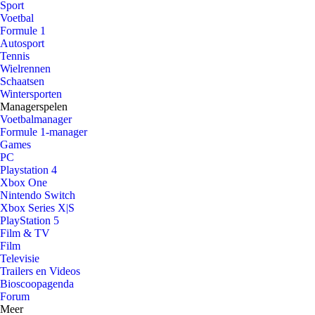
Sport
Voetbal
Formule 1
Autosport
Tennis
Wielrennen
Schaatsen
Wintersporten
Managerspelen
Voetbalmanager
Formule 1-manager
Games
PC
Playstation 4
Xbox One
Nintendo Switch
Xbox Series X|S
PlayStation 5
Film & TV
Film
Televisie
Trailers en Videos
Bioscoopagenda
Forum
Meer