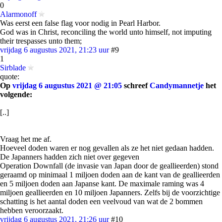
0
Alarmonoff
Was eerst een false flag voor nodig in Pearl Harbor.
God was in Christ, reconciling the world unto himself, not imputing
their trespasses unto them;
vrijdag 6 augustus 2021, 21:23 uur
#9
1
Sirblade
quote:
Op
vrijdag 6 augustus 2021 @ 21:05
schreef
Candymannetje
het
volgende:
[..]
Vraag het me af.
Hoeveel doden waren er nog gevallen als ze het niet gedaan hadden.
De Japanners hadden zich niet over gegeven
Operation Downfall (de invasie van Japan door de geallieerden) stond
geraamd op minimaal 1 miljoen doden aan de kant van de geallieerden
en 5 miljoen doden aan Japanse kant. De maximale raming was 4
miljoen geallieerden en 10 miljoen Japanners. Zelfs bij de voorzichtige
schatting is het aantal doden een veelvoud van wat de 2 bommen
hebben veroorzaakt.
vrijdag 6 augustus 2021, 21:26 uur
#10