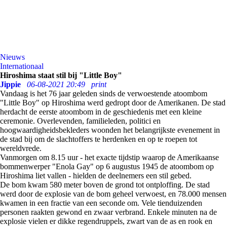
Nieuws
Internationaal
Hiroshima staat stil bij "Little Boy"
Jippie
06-08-2021 20:49
print
Vandaag is het 76 jaar geleden sinds de verwoestende atoombom
"Little Boy" op Hiroshima werd gedropt door de Amerikanen. De stad
herdacht de eerste atoombom in de geschiedenis met een kleine
ceremonie. Overlevenden, familieleden, politici en
hoogwaardigheidsbekleders woonden het belangrijkste evenement in
de stad bij om de slachtoffers te herdenken en op te roepen tot
wereldvrede.
Vanmorgen om 8.15 uur - het exacte tijdstip waarop de Amerikaanse
bommenwerper "Enola Gay" op 6 augustus 1945 de atoombom op
Hiroshima liet vallen - hielden de deelnemers een stil gebed.
De bom kwam 580 meter boven de grond tot ontploffing. De stad
werd door de explosie van de bom geheel verwoest, en 78.000 mensen
kwamen in een fractie van een seconde om. Vele tienduizenden
personen raakten gewond en zwaar verbrand. Enkele minuten na de
explosie vielen er dikke regendruppels, zwart van de as en rook en