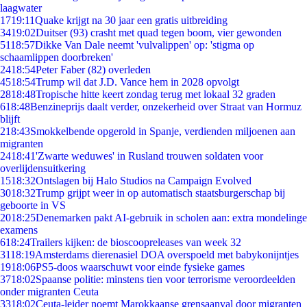
laagwater
17
19:11
Quake krijgt na 30 jaar een gratis uitbreiding
34
19:02
Duitser (93) crasht met quad tegen boom, vier gewonden
51
18:57
Dikke Van Dale neemt 'vulvalippen' op: 'stigma op
schaamlippen doorbreken'
24
18:54
Peter Faber (82) overleden
45
18:54
Trump wil dat J.D. Vance hem in 2028 opvolgt
28
18:48
Tropische hitte keert zondag terug met lokaal 32 graden
6
18:48
Benzineprijs daalt verder, onzekerheid over Straat van Hormuz
blijft
2
18:43
Smokkelbende opgerold in Spanje, verdienden miljoenen aan
migranten
24
18:41
'Zwarte weduwes' in Rusland trouwen soldaten voor
overlijdensuitkering
15
18:32
Ontslagen bij Halo Studios na Campaign Evolved
30
18:32
Trump grijpt weer in op automatisch staatsburgerschap bij
geboorte in VS
20
18:25
Denemarken pakt AI-gebruik in scholen aan: extra mondelinge
examens
6
18:24
Trailers kijken: de bioscoopreleases van week 32
31
18:19
Amsterdams dierenasiel DOA overspoeld met babykonijntjes
19
18:06
PS5-doos waarschuwt voor einde fysieke games
37
18:02
Spaanse politie: minstens tien voor terrorisme veroordeelden
onder migranten Ceuta
33
18:02
Ceuta-leider noemt Marokkaanse grensaanval door migranten