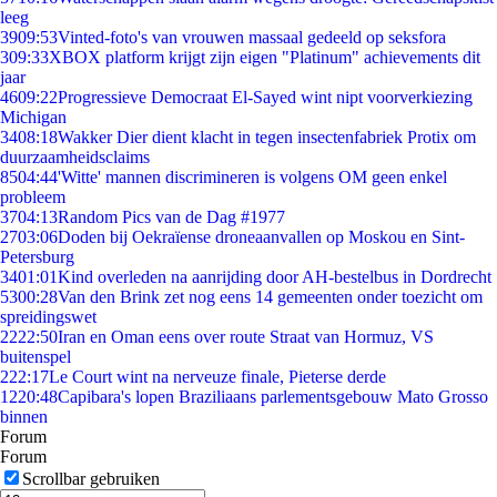
leeg
39
09:53
Vinted-foto's van vrouwen massaal gedeeld op seksfora
3
09:33
XBOX platform krijgt zijn eigen "Platinum" achievements dit
jaar
46
09:22
Progressieve Democraat El-Sayed wint nipt voorverkiezing
Michigan
34
08:18
Wakker Dier dient klacht in tegen insectenfabriek Protix om
duurzaamheidsclaims
85
04:44
'Witte' mannen discrimineren is volgens OM geen enkel
probleem
37
04:13
Random Pics van de Dag #1977
27
03:06
Doden bij Oekraïense droneaanvallen op Moskou en Sint-
Petersburg
34
01:01
Kind overleden na aanrijding door AH-bestelbus in Dordrecht
53
00:28
Van den Brink zet nog eens 14 gemeenten onder toezicht om
spreidingswet
22
22:50
Iran en Oman eens over route Straat van Hormuz, VS
buitenspel
2
22:17
Le Court wint na nerveuze finale, Pieterse derde
12
20:48
Capibara's lopen Braziliaans parlementsgebouw Mato Grosso
binnen
Forum
Forum
Scrollbar gebruiken