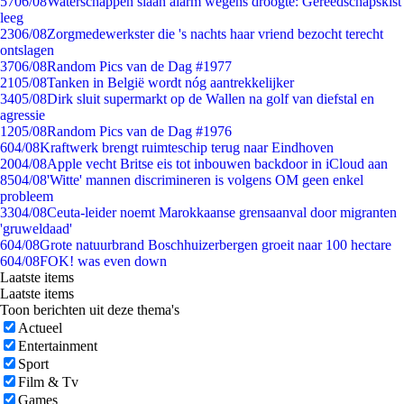
57
06/08
Waterschappen slaan alarm wegens droogte: Gereedschapskist
leeg
23
06/08
Zorgmedewerkster die 's nachts haar vriend bezocht terecht
ontslagen
37
06/08
Random Pics van de Dag #1977
21
05/08
Tanken in België wordt nóg aantrekkelijker
34
05/08
Dirk sluit supermarkt op de Wallen na golf van diefstal en
agressie
12
05/08
Random Pics van de Dag #1976
6
04/08
Kraftwerk brengt ruimteschip terug naar Eindhoven
20
04/08
Apple vecht Britse eis tot inbouwen backdoor in iCloud aan
85
04/08
'Witte' mannen discrimineren is volgens OM geen enkel
probleem
33
04/08
Ceuta-leider noemt Marokkaanse grensaanval door migranten
'gruweldaad'
6
04/08
Grote natuurbrand Boschhuizerbergen groeit naar 100 hectare
6
04/08
FOK! was even down
Laatste items
Laatste items
Toon berichten uit deze thema's
Actueel
Entertainment
Sport
Film & Tv
Games