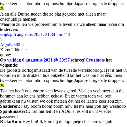
twee keer een atoombom op onschuldige Japanse burgers te droppen.
Ja en alle Duitse steden die ze plat gegooid met alleen maar
onschuldige mensen.
Waarom zullen we proberen om te leven als we alleen maar leven om
te sterven.
vrijdag 6 augustus 2021, 21:34 uur
#13
1
AQuila360
Xbox Ultimate
quote:
Op
vrijdag 6 augustus 2021 @ 20:57
schreef
Cruzinats
het
volgende:
De grootste oorlogsmisdaad van de tweede wereldoorlog. Het is niet in
woorden uit te drukken hoe ontzettend laf het was om niet één, maar
twee keer een atoombom op onschuldige Japanse burgers te droppen.
Tsja het heeft ook enorm veel levens gered. Veel en veel meer dan die
bommen aan levens hebben gekost. En ze waren toch wel ooit
gebruikt en nu wisten we ook meteen dat het de laatste keer zou zijn.
Shaderon:
i say boom boom boom now let me hear you say weehooo
SpankmasterC:
Tut mir leit Herr AQuila, es soll nicht wieder
passieren!
RickoKun:
Hey hoi! Ik kom bij dit topiqueje checken weetjuh!