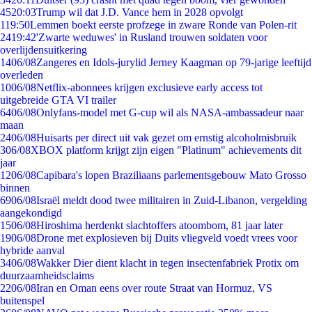
45
20:03
Trump wil dat J.D. Vance hem in 2028 opvolgt
1
19:50
Lemmen boekt eerste profzege in zware Ronde van Polen-rit
24
19:42
'Zwarte weduwes' in Rusland trouwen soldaten voor
overlijdensuitkering
14
06/08
Zangeres en Idols-jurylid Jerney Kaagman op 79-jarige leeftijd
overleden
10
06/08
Netflix-abonnees krijgen exclusieve early access tot
uitgebreide GTA VI trailer
64
06/08
Onlyfans-model met G-cup wil als NASA-ambassadeur naar
maan
24
06/08
Huisarts per direct uit vak gezet om ernstig alcoholmisbruik
3
06/08
XBOX platform krijgt zijn eigen "Platinum" achievements dit
jaar
12
06/08
Capibara's lopen Braziliaans parlementsgebouw Mato Grosso
binnen
69
06/08
Israël meldt dood twee militairen in Zuid-Libanon, vergelding
aangekondigd
15
06/08
Hiroshima herdenkt slachtoffers atoombom, 81 jaar later
19
06/08
Drone met explosieven bij Duits vliegveld voedt vrees voor
hybride aanval
34
06/08
Wakker Dier dient klacht in tegen insectenfabriek Protix om
duurzaamheidsclaims
22
06/08
Iran en Oman eens over route Straat van Hormuz, VS
buitenspel