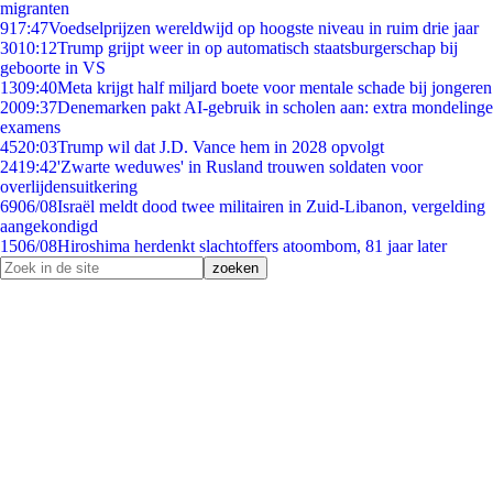
migranten
9
17:47
Voedselprijzen wereldwijd op hoogste niveau in ruim drie jaar
30
10:12
Trump grijpt weer in op automatisch staatsburgerschap bij
geboorte in VS
13
09:40
Meta krijgt half miljard boete voor mentale schade bij jongeren
20
09:37
Denemarken pakt AI-gebruik in scholen aan: extra mondelinge
examens
45
20:03
Trump wil dat J.D. Vance hem in 2028 opvolgt
24
19:42
'Zwarte weduwes' in Rusland trouwen soldaten voor
overlijdensuitkering
69
06/08
Israël meldt dood twee militairen in Zuid-Libanon, vergelding
aangekondigd
15
06/08
Hiroshima herdenkt slachtoffers atoombom, 81 jaar later