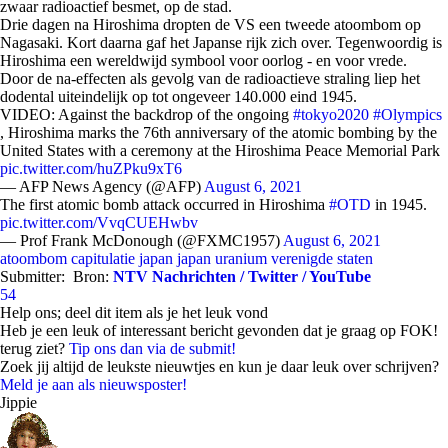
zwaar radioactief besmet, op de stad.
Drie dagen na Hiroshima dropten de VS een tweede atoombom op
Nagasaki. Kort daarna gaf het Japanse rijk zich over. Tegenwoordig is
Hiroshima een wereldwijd symbool voor oorlog - en voor vrede.
Door de na-effecten als gevolg van de radioactieve straling liep het
dodental uiteindelijk op tot ongeveer 140.000 eind 1945.
VIDEO: Against the backdrop of the ongoing
#tokyo2020
#Olympics
, Hiroshima marks the 76th anniversary of the atomic bombing by the
United States with a ceremony at the Hiroshima Peace Memorial Park
pic.twitter.com/huZPku9xT6
— AFP News Agency (@AFP)
August 6, 2021
The first atomic bomb attack occurred in Hiroshima
#OTD
in 1945.
pic.twitter.com/VvqCUEHwbv
— Prof Frank McDonough (@FXMC1957)
August 6, 2021
atoombom
capitulatie japan
japan
uranium
verenigde staten
Submitter:
Bron:
NTV Nachrichten / Twitter / YouTube
54
Help ons; deel dit item als je het leuk vond
Heb je een leuk of interessant bericht gevonden dat je graag op FOK!
terug ziet?
Tip ons dan via de submit!
Zoek jij altijd de leukste nieuwtjes en kun je daar leuk over schrijven?
Meld je aan als nieuwsposter!
Jippie