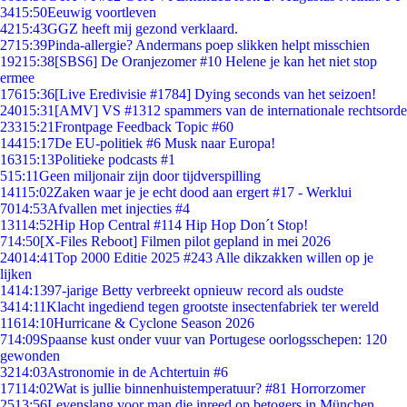
34
15:50
Eeuwig voortleven
42
15:43
GGZ heeft mij gezond verklaard.
27
15:39
Pinda-allergie? Andermans poep slikken helpt misschien
192
15:38
[SBS6] De Oranjezomer #10 Helene je kan het niet stop
ermee
176
15:36
[Live Eredivisie #1784] Dying seconds van het seizoen!
240
15:31
[AMV] VS #1312 spammers van de internationale rechtsorde
233
15:21
Frontpage Feedback Topic #60
144
15:17
De EU-politiek #6 Musk naar Europa!
163
15:13
Politieke podcasts #1
5
15:11
Geen miljonair zijn door tijdverspilling
141
15:02
Zaken waar je je echt dood aan ergert #17 - Werklui
70
14:53
Afvallen met injecties #4
131
14:52
Hip Hop Central #114 Hip Hop Don´t Stop!
7
14:50
[X-Files Reboot] Filmen pilot gepland in mei 2026
240
14:41
Top 2000 Editie 2025 #243 Alle dikzakken willen op je
lijken
14
14:13
97-jarige Betty verbreekt opnieuw record als oudste
34
14:11
Klacht ingediend tegen grootste insectenfabriek ter wereld
116
14:10
Hurricane & Cyclone Season 2026
7
14:09
Spaanse kust onder vuur van Portugese oorlogsschepen: 120
gewonden
32
14:03
Astronomie in de Achtertuin #6
171
14:02
Wat is jullie binnenhuistemperatuur? #81 Horrorzomer
25
13:56
Levenslang voor man die inreed op betogers in München