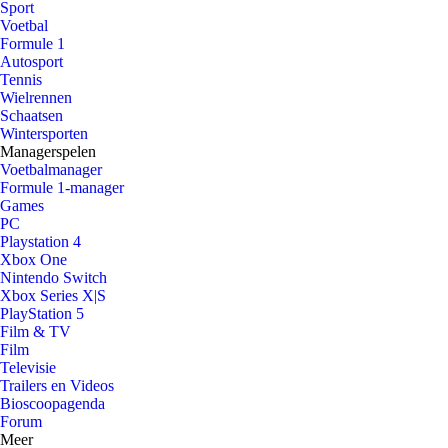
Sport
Voetbal
Formule 1
Autosport
Tennis
Wielrennen
Schaatsen
Wintersporten
Managerspelen
Voetbalmanager
Formule 1-manager
Games
PC
Playstation 4
Xbox One
Nintendo Switch
Xbox Series X|S
PlayStation 5
Film & TV
Film
Televisie
Trailers en Videos
Bioscoopagenda
Forum
Meer