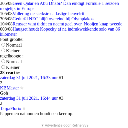
3
05/08
Geen Qatar en Abu Dhabi? Dan eindigt Formule 1-seizoen
mogelijk in Europa
1
05/08
Vollering de sterkste na lastige heuvelrit
3
05/08
Gedurfd NEC blijft overeind bij Olympiakos
1
04/08
Reusser wint tijdrit en neemt geel over, Nooijen knap tweede
0
03/08
Haugset houdt Kopecky af na indrukwekkende solo van 86
kilometer
Font-grootte:
Normaal
Kleiner
regelhoogte :
Normaal
Kleiner
28 reacties
zaterdag 31 juli 2021, 16:33 uur
#1
2
KBMaster
Goh
zaterdag 31 juli 2021, 16:44 uur
#3
2
TargaFlorio
Pappen en nathouden houdt een keer op.
▼ Advertentie door Refinery89