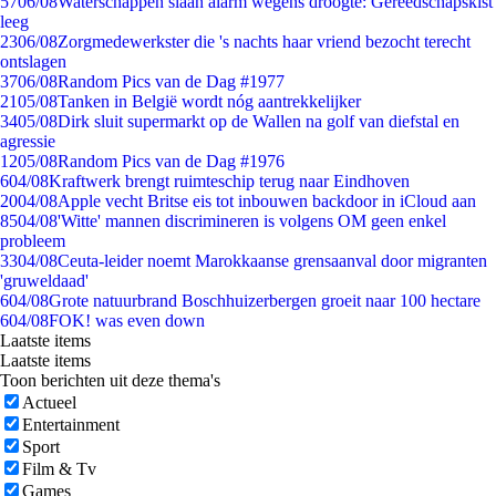
57
06/08
Waterschappen slaan alarm wegens droogte: Gereedschapskist
leeg
23
06/08
Zorgmedewerkster die 's nachts haar vriend bezocht terecht
ontslagen
37
06/08
Random Pics van de Dag #1977
21
05/08
Tanken in België wordt nóg aantrekkelijker
34
05/08
Dirk sluit supermarkt op de Wallen na golf van diefstal en
agressie
12
05/08
Random Pics van de Dag #1976
6
04/08
Kraftwerk brengt ruimteschip terug naar Eindhoven
20
04/08
Apple vecht Britse eis tot inbouwen backdoor in iCloud aan
85
04/08
'Witte' mannen discrimineren is volgens OM geen enkel
probleem
33
04/08
Ceuta-leider noemt Marokkaanse grensaanval door migranten
'gruweldaad'
6
04/08
Grote natuurbrand Boschhuizerbergen groeit naar 100 hectare
6
04/08
FOK! was even down
Laatste items
Laatste items
Toon berichten uit deze thema's
Actueel
Entertainment
Sport
Film & Tv
Games