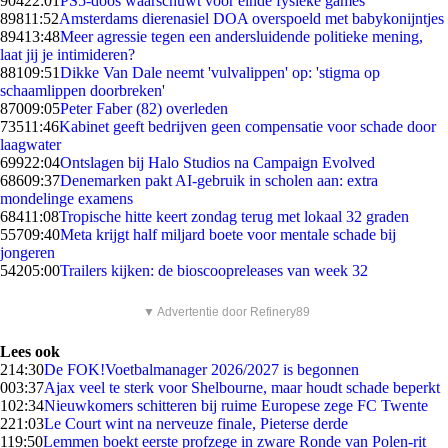
904
22:01
PS5-doos waarschuwt voor einde fysieke games
898
11:52
Amsterdams dierenasiel DOA overspoeld met babykonijntjes
894
13:48
Meer agressie tegen een andersluidende politieke mening,
laat jij je intimideren?
881
09:51
Dikke Van Dale neemt 'vulvalippen' op: 'stigma op
schaamlippen doorbreken'
870
09:05
Peter Faber (82) overleden
735
11:46
Kabinet geeft bedrijven geen compensatie voor schade door
laagwater
699
22:04
Ontslagen bij Halo Studios na Campaign Evolved
686
09:37
Denemarken pakt AI-gebruik in scholen aan: extra
mondelinge examens
684
11:08
Tropische hitte keert zondag terug met lokaal 32 graden
557
09:40
Meta krijgt half miljard boete voor mentale schade bij
jongeren
542
05:00
Trailers kijken: de bioscoopreleases van week 32
▼ Advertentie door Refinery89
Lees ook
2
14:30
De FOK!Voetbalmanager 2026/2027 is begonnen
0
03:37
Ajax veel te sterk voor Shelbourne, maar houdt schade beperkt
1
02:34
Nieuwkomers schitteren bij ruime Europese zege FC Twente
2
21:03
Le Court wint na nerveuze finale, Pieterse derde
1
19:50
Lemmen boekt eerste profzege in zware Ronde van Polen-rit