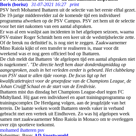
Boris (borisz)
31-07-2021 16:27
print
PSV heeft Mohamed Ihattaren uit de selectie van het eerste elftal gezet.
De 19-jarige middenvelder zal de komende tijd een individueel
programma afwerken op de PSV Campus. PSV zet hem uit de selectie
voor het niet nakomen van een aantal afspraken.
Er was al een waslijst aan incidenten in het afgelopen seizoen, waarna
PSV-trainer Roger Schmidt hem een keer uit de wedstrijdselectie zette.
Of de breuk nu definitief is, is nog niet te zeggen. Zaakwaarnemer
Mino Raiola kijkt of een transfer te realiseren is, maar voor dit
weekend was er nog geen officieel bod op Ihattaren.
De club meldt dat Ihattaren ‘de afgelopen tijd een aantal afspraken niet
is nagekomen’.
"De directie heeft hem daar donderdagmiddag op
aangesproken, zoals in het verleden eerder is gebeurd. Het clubbelang
van PSV staat te allen tijde voorop. De focus ligt op het
kwalificatietraject voor de groepsfase van de Champions League, de
Johan Cruijff Schaal en de start van de Eredivisie.
Ihattaren mist dus dinsdag het Champions League-duel tegen FC
Midtylland. Hij gaat een individueel en apart trainingsprogramma op
trainingscomplex De Herdgang volgen, aan de jeugdzijde van het
terrein. De laatste weken wordt Ihattaren steeds vaker in verband
gebracht met een vertrek uit Eindhoven. Zo was hij afgelopen week
samen met zaakwaarnemer Mino Raiola in Monaco om te overleggen
over zijn sportieve toekomst.
mohamed ihatteren
psv
Submitter:
Bron:
AD Sportwereld