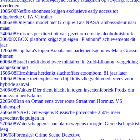
overleden
10
06/08
Netflix-abonnees krijgen exclusieve early access tot
uitgebreide GTA VI trailer
64
06/08
Onlyfans-model met G-cup wil als NASA-ambassadeur naar
maan
24
06/08
Huisarts per direct uit vak gezet om ernstig alcoholmisbruik
3
06/08
XBOX platform krijgt zijn eigen "Platinum" achievements dit
jaar
12
06/08
Capibara's lopen Braziliaans parlementsgebouw Mato Grosso
binnen
69
06/08
Israël meldt dood twee militairen in Zuid-Libanon, vergelding
aangekondigd
15
06/08
Hiroshima herdenkt slachtoffers atoombom, 81 jaar later
19
06/08
Drone met explosieven bij Duits vliegveld voedt vrees voor
hybride aanval
34
06/08
Wakker Dier dient klacht in tegen insectenfabriek Protix om
duurzaamheidsclaims
22
06/08
Iran en Oman eens over route Straat van Hormuz, VS
buitenspel
26
06/08
NAVO zet wegens Russische provocatie 250% meer
gevechtsvliegtuigen in
57
06/08
Waterschappen slaan alarm wegens droogte: Gereedschapskist
leeg
1
06/08
Forensics: Crime Scene Detective