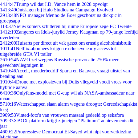
44
14:47
Trump wil dat J.D. Vance hem in 2028 opvolgt
14
13:49
Ontslagen bij Halo Studios na Campaign Evolved
29
13:48
NPO-manager Menno de Boer geschorst na dickpic in
groepsapp
1
13:37
Nieuwkomers schitteren bij ruime Europese zege FC Twente
14
12:19
Zangeres en Idols-jurylid Jerney Kaagman op 79-jarige leeftijd
overleden
24
12:00
Huisarts per direct uit vak gezet om ernstig alcoholmisbruik
10
11:41
Netflix-abonnees krijgen exclusieve early access tot
uitgebreide GTA VI trailer
26
10:54
NAVO zet wegens Russische provocatie 250% meer
gevechtsvliegtuigen in
14
10:46
Accell, moederbedrijf Sparta en Batavus, vraagt uitstel van
betaling aan
19
10:44
Drone met explosieven bij Duits vliegveld voedt vrees voor
hybride aanval
64
10:36
Onlyfans-model met G-cup wil als NASA-ambassadeur naar
maan
57
10:16
Waterschappen slaan alarm wegens droogte: Gereedschapskist
leeg
39
09:53
Vinted-foto's van vrouwen massaal gedeeld op seksfora
3
09:33
XBOX platform krijgt zijn eigen "Platinum" achievements dit
jaar
46
09:22
Progressieve Democraat El-Sayed wint nipt voorverkiezing
Michigan