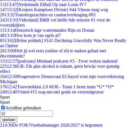
131
13:47
[Nederlands Elftal] Op naar Louis IV?
147
13:32
[Keuken Kampioen Divisie] #44 Vitesse mag weg
29
13:32
Transfergeruchten en contractverlenging #83
243
13:31
[Videoland] B&B vol liefde 6de seizoen #1 voor de
vooruitkijkers
13
13:14
Historisch lage waterstanden Rijn en Donau
48
13:10
Hoe kom je van egels af?
85
13:02
[Britse politiek] #141 Declining Gracefully Was Never Really
an Option
26
13:00
Heb jij wel eens (online of irl) te maken gehad met
discriminatie?
153
12:57
[podcasts] Misdaad podcasts #3 - Twee weken taakstraf
225
12:56
GR: Elk glas alcohol is riskant, geen bewijs voor gunstig
effect
104
12:50
Progressieve Democraat El-Sayed wint nipt voorverkiezing
Michigan
178
12:42
Touwtrekken 2.0 #636 - Team 1 beste team *G* *O*
249
12:40
Vinted #15 nog-net-niet gratis en verzendgezeur
Sport
Sport
Scrollbar gebruiken
opslaan
2
14:30
De FOK!Voetbalmanager 2026/2027 is begonnen