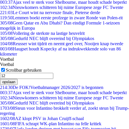
0
03:37
Ajax veel te sterk voor Shelbourne, maar houdt schade beperkt
1
02:34
Nieuwkomers schitteren bij ruime Europese zege FC Twente
2
21:03
Le Court wint na nerveuze finale, Pieterse derde
1
19:50
Lemmen boekt eerste profzege in zware Ronde van Polen-rit
3
05/08
Geen Qatar en Abu Dhabi? Dan eindigt Formule 1-seizoen
mogelijk in Europa
1
05/08
Vollering de sterkste na lastige heuvelrit
3
05/08
Gedurfd NEC blijft overeind bij Olympiakos
1
04/08
Reusser wint tijdrit en neemt geel over, Nooijen knap tweede
0
03/08
Haugset houdt Kopecky af na indrukwekkende solo van 86
kilometer
Voetbal
Voetbal
Scrollbar gebruiken
opslaan
2
14:30
De FOK!Voetbalmanager 2026/2027 is begonnen
0
03:37
Ajax veel te sterk voor Shelbourne, maar houdt schade beperkt
1
02:34
Nieuwkomers schitteren bij ruime Europese zege FC Twente
3
05/08
Gedurfd NEC blijft overeind bij Olympiakos
17
03/08
Steun voor Infantino brokkelt verder af, zoekt steun bij Trump-
regering
16
02/08
AZ klopt PSV in Johan Cruijff-schaal
16
01/08
FIFA schrapt WK-plan Infantino na felle kritiek
17
30/07
Uefa-landen dreigen met boycot van Fifa-toernooien bij