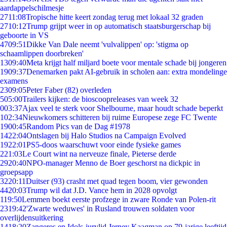
aardappelschilmesje
27
11:08
Tropische hitte keert zondag terug met lokaal 32 graden
27
10:12
Trump grijpt weer in op automatisch staatsburgerschap bij
geboorte in VS
47
09:51
Dikke Van Dale neemt 'vulvalippen' op: 'stigma op
schaamlippen doorbreken'
13
09:40
Meta krijgt half miljard boete voor mentale schade bij jongeren
19
09:37
Denemarken pakt AI-gebruik in scholen aan: extra mondelinge
examens
23
09:05
Peter Faber (82) overleden
5
05:00
Trailers kijken: de bioscoopreleases van week 32
0
03:37
Ajax veel te sterk voor Shelbourne, maar houdt schade beperkt
1
02:34
Nieuwkomers schitteren bij ruime Europese zege FC Twente
19
00:45
Random Pics van de Dag #1978
14
22:04
Ontslagen bij Halo Studios na Campaign Evolved
19
22:01
PS5-doos waarschuwt voor einde fysieke games
2
21:03
Le Court wint na nerveuze finale, Pieterse derde
29
20:40
NPO-manager Menno de Boer geschorst na dickpic in
groepsapp
32
20:11
Duitser (93) crasht met quad tegen boom, vier gewonden
44
20:03
Trump wil dat J.D. Vance hem in 2028 opvolgt
1
19:50
Lemmen boekt eerste profzege in zware Ronde van Polen-rit
23
19:42
'Zwarte weduwes' in Rusland trouwen soldaten voor
overlijdensuitkering
14
18:20
Zangeres en Idols-jurylid Jerney Kaagman op 79-jarige leeftijd