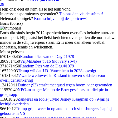
28
Help ons; deel dit item als je het leuk vond
Interessant sportnieuws gevonden?
Tip ons dan via de submit!
Helemaal sportgek?
Kom schrijven bij de sportcrew!
Boris (borisz)
Boris tikt sinds begin 2012 sportberichten over alles behalve auto- en
motorsport. Hij plaatst het liefst berichten over sporten die normaal wat
minder in de schijnwerpers staan. Er is meer dan alleen voetbal,
schaatsen, tennis en wielrennen.
Meest gelezen
67013
00:45
Random Pics van de Dag #1978
39098
14:50
VrijMiBabes #316 (not very sfw!)
37187
14:50
Random Pics van de Dag #1979
1657
20:03
Trump wil dat J.D. Vance hem in 2028 opvolgt
1613
19:42
'Zwarte weduwes' in Rusland trouwen soldaten voor
overlijdensuitkering
1241
20:11
Duitser (93) crasht met quad tegen boom, vier gewonden
1195
20:40
NPO-manager Menno de Boer geschorst na dickpic in
groepsapp
1166
18:20
Zangeres en Idols-jurylid Jerney Kaagman op 79-jarige
leeftijd overleden
966
10:12
Trump grijpt weer in op automatisch staatsburgerschap bij
geboorte in VS