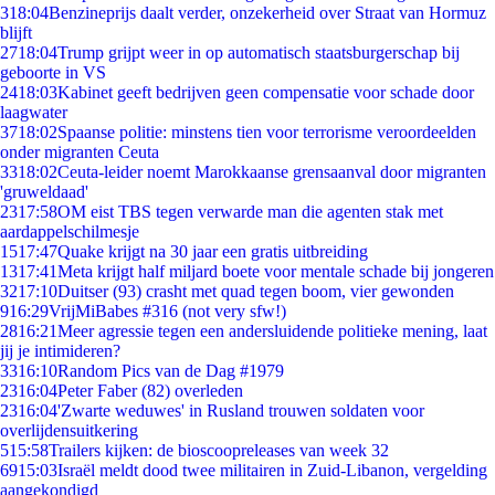
3
18:04
Benzineprijs daalt verder, onzekerheid over Straat van Hormuz
blijft
27
18:04
Trump grijpt weer in op automatisch staatsburgerschap bij
geboorte in VS
24
18:03
Kabinet geeft bedrijven geen compensatie voor schade door
laagwater
37
18:02
Spaanse politie: minstens tien voor terrorisme veroordeelden
onder migranten Ceuta
33
18:02
Ceuta-leider noemt Marokkaanse grensaanval door migranten
'gruweldaad'
23
17:58
OM eist TBS tegen verwarde man die agenten stak met
aardappelschilmesje
15
17:47
Quake krijgt na 30 jaar een gratis uitbreiding
13
17:41
Meta krijgt half miljard boete voor mentale schade bij jongeren
32
17:10
Duitser (93) crasht met quad tegen boom, vier gewonden
9
16:29
VrijMiBabes #316 (not very sfw!)
28
16:21
Meer agressie tegen een andersluidende politieke mening, laat
jij je intimideren?
33
16:10
Random Pics van de Dag #1979
23
16:04
Peter Faber (82) overleden
23
16:04
'Zwarte weduwes' in Rusland trouwen soldaten voor
overlijdensuitkering
5
15:58
Trailers kijken: de bioscoopreleases van week 32
69
15:03
Israël meldt dood twee militairen in Zuid-Libanon, vergelding
aangekondigd