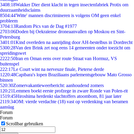
34
08:18
Wakker Dier dient klacht in tegen insectenfabriek Protix om
duurzaamheidsclaims
85
04:44
'Witte' mannen discrimineren is volgens OM geen enkel
probleem
37
04:13
Random Pics van de Dag #1977
27
03:06
Doden bij Oekraïense droneaanvallen op Moskou en Sint-
Petersburg
34
01:01
Kind overleden na aanrijding door AH-bestelbus in Dordrecht
53
00:28
Van den Brink zet nog eens 14 gemeenten onder toezicht om
spreidingswet
22
22:50
Iran en Oman eens over route Straat van Hormuz, VS
buitenspel
2
22:17
Le Court wint na nerveuze finale, Pieterse derde
12
20:48
Capibara's lopen Braziliaans parlementsgebouw Mato Grosso
binnen
5
20:30
Zomervakantieweerbericht: aanhoudend zomers
1
20:21
Lemmen boekt eerste profzege in zware Ronde van Polen-rit
15
19:45
Hiroshima herdenkt slachtoffers atoombom, 81 jaar later
21
19:34
OM: vierde verdachte (18) vast op verdenking van beramen
aanslag
Forum
Forum
Scrollbar gebruiken