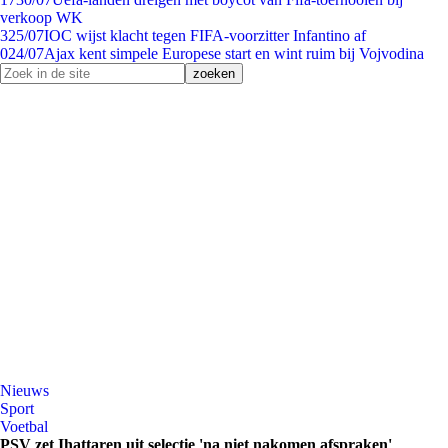
verkoop WK
3
25/07
IOC wijst klacht tegen FIFA-voorzitter Infantino af
0
24/07
Ajax kent simpele Europese start en wint ruim bij Vojvodina
Nieuws
Sport
Voetbal
PSV zet Ihattaren uit selectie 'na niet nakomen afspraken'