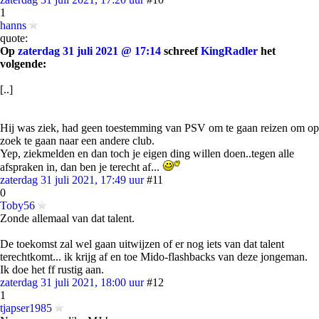
1
hanns
quote:
Op
zaterdag 31 juli 2021 @ 17:14
schreef
KingRadler
het
volgende:
[..]
Hij was ziek, had geen toestemming van PSV om te gaan reizen om op
zoek te gaan naar een andere club.
Yep, ziekmelden en dan toch je eigen ding willen doen..tegen alle
afspraken in, dan ben je terecht af...
zaterdag 31 juli 2021, 17:49 uur
#11
0
Toby56
Zonde allemaal van dat talent.
De toekomst zal wel gaan uitwijzen of er nog iets van dat talent
terechtkomt... ik krijg af en toe Mido-flashbacks van deze jongeman.
Ik doe het ff rustig aan.
zaterdag 31 juli 2021, 18:00 uur
#12
1
tjapser1985