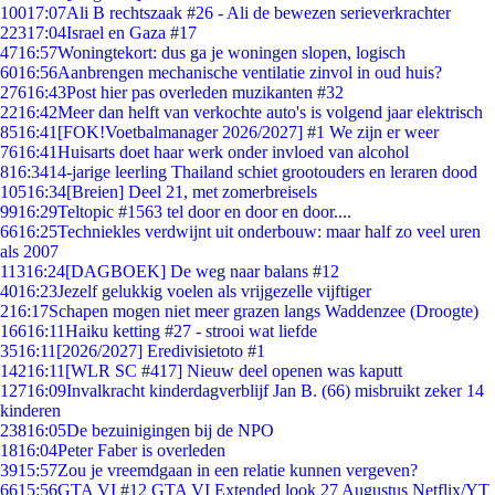
100
17:07
Ali B rechtszaak #26 - Ali de bewezen serieverkrachter
223
17:04
Israel en Gaza #17
47
16:57
Woningtekort: dus ga je woningen slopen, logisch
60
16:56
Aanbrengen mechanische ventilatie zinvol in oud huis?
276
16:43
Post hier pas overleden muzikanten #32
22
16:42
Meer dan helft van verkochte auto's is volgend jaar elektrisch
85
16:41
[FOK!Voetbalmanager 2026/2027] #1 We zijn er weer
76
16:41
Huisarts doet haar werk onder invloed van alcohol
8
16:34
14-jarige leerling Thailand schiet grootouders en leraren dood
105
16:34
[Breien] Deel 21, met zomerbreisels
99
16:29
Teltopic #1563 tel door en door en door....
66
16:25
Techniekles verdwijnt uit onderbouw: maar half zo veel uren
als 2007
113
16:24
[DAGBOEK] De weg naar balans #12
40
16:23
Jezelf gelukkig voelen als vrijgezelle vijftiger
2
16:17
Schapen mogen niet meer grazen langs Waddenzee (Droogte)
166
16:11
Haiku ketting #27 - strooi wat liefde
35
16:11
[2026/2027] Eredivisietoto #1
142
16:11
[WLR SC #417] Nieuw deel openen was kaputt
127
16:09
Invalkracht kinderdagverblijf Jan B. (66) misbruikt zeker 14
kinderen
238
16:05
De bezuinigingen bij de NPO
18
16:04
Peter Faber is overleden
39
15:57
Zou je vreemdgaan in een relatie kunnen vergeven?
66
15:56
GTA VI #12 GTA VI Extended look 27 Augustus Netflix/YT