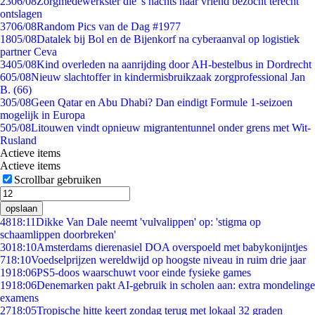
23
06/08
Zorgmedewerkster die 's nachts haar vriend bezocht terecht
ontslagen
37
06/08
Random Pics van de Dag #1977
18
05/08
Datalek bij Bol en de Bijenkorf na cyberaanval op logistiek
partner Ceva
34
05/08
Kind overleden na aanrijding door AH-bestelbus in Dordrecht
6
05/08
Nieuw slachtoffer in kindermisbruikzaak zorgprofessional Jan
B. (66)
3
05/08
Geen Qatar en Abu Dhabi? Dan eindigt Formule 1-seizoen
mogelijk in Europa
5
05/08
Litouwen vindt opnieuw migrantentunnel onder grens met Wit-
Rusland
Actieve items
Actieve items
Scrollbar gebruiken
opslaan
48
18:11
Dikke Van Dale neemt 'vulvalippen' op: 'stigma op
schaamlippen doorbreken'
30
18:10
Amsterdams dierenasiel DOA overspoeld met babykonijntjes
7
18:10
Voedselprijzen wereldwijd op hoogste niveau in ruim drie jaar
19
18:06
PS5-doos waarschuwt voor einde fysieke games
19
18:06
Denemarken pakt AI-gebruik in scholen aan: extra mondelinge
examens
27
18:05
Tropische hitte keert zondag terug met lokaal 32 graden