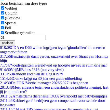
Toon berichten van deze types
Weblog
Column
(P)review
Special
Poll
Scrollbar gebruiken
opslaan
0
18:08
CDA en D66 willen ingrijpen tegen 'gluurbrillen' die mensen
ongemerkt filmen
3
17:56
Benzineprijs daalt verder, onzekerheid over Straat van Hormuz
blijft
7
17:47
Voedselprijzen wereldwijd op hoogste niveau in ruim drie jaar
9
14:50
VrijMiBabes #316 (not very sfw!)
33
14:50
Random Pics van de Dag #1979
15
14:33
Quake krijgt na 30 jaar een gratis uitbreiding
2
14:30
De FOK!Voetbalmanager 2026/2027 is begonnen
28
13:48
Meer agressie tegen een andersluidende politieke mening, laat
jij je intimideren?
30
11:52
Amsterdams dierenasiel DOA overspoeld met babykonijntjes
24
11:46
Kabinet geeft bedrijven geen compensatie voor schade door
laagwater
23
11:14
OM eist TBS tegen verwarde man die agenten stak met