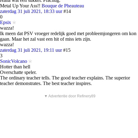
Haha wat een sukkel. Prachtig.
Metal Up Your Ass!!
Bouque de Pheauteau
zaterdag 31 juli 2021, 18:33 uur
#14
0
Epsix
wazza!
Ik meen dat PSV vroeger redelijk goed met probleemjongeren om kon
gaan. Maar het zal vast een hit of miss iets zijn.
wazza!
zaterdag 31 juli 2021, 19:11 uur
#15
3
SonicVolcano
Hotter than hell
Overschatte speler.
The ordinary teacher tells. The good teacher explains. The superior
teacher demonstrates. The best teacher inspires.
▼ Advertentie door Refinery89