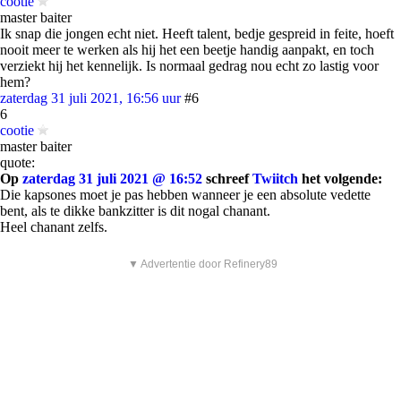
cootie
master baiter
Ik snap die jongen echt niet. Heeft talent, bedje gespreid in feite, hoeft
nooit meer te werken als hij het een beetje handig aanpakt, en toch
verziekt hij het kennelijk. Is normaal gedrag nou echt zo lastig voor
hem?
zaterdag 31 juli 2021, 16:56 uur
#6
6
cootie
master baiter
quote:
Op
zaterdag 31 juli 2021 @ 16:52
schreef
Twiitch
het volgende:
Die kapsones moet je pas hebben wanneer je een absolute vedette
bent, als te dikke bankzitter is dit nogal chanant.
Heel chanant zelfs.
▼ Advertentie door Refinery89