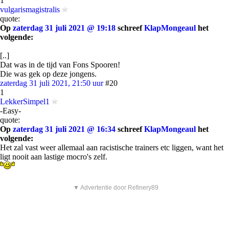
1
vulgarismagistralis
quote:
Op
zaterdag 31 juli 2021 @ 19:18
schreef
KlapMongeaul
het
volgende:
[..]
Dat was in de tijd van Fons Spooren!
Die was gek op deze jongens.
zaterdag 31 juli 2021, 21:50 uur
#20
1
LekkerSimpel1
-Easy-
quote:
Op
zaterdag 31 juli 2021 @ 16:34
schreef
KlapMongeaul
het
volgende:
Het zal vast weer allemaal aan racistische trainers etc liggen, want het
ligt nooit aan lastige mocro's zelf.
▼ Advertentie door Refinery89