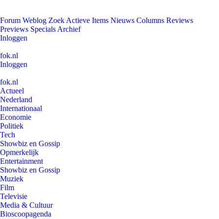
Forum
Weblog
Zoek
Actieve Items
Nieuws
Columns
Reviews
Previews
Specials
Archief
Inloggen
fok.nl
Inloggen
fok.nl
Actueel
Nederland
Internationaal
Economie
Politiek
Tech
Showbiz en Gossip
Opmerkelijk
Entertainment
Showbiz en Gossip
Muziek
Film
Televisie
Media & Cultuur
Bioscoopagenda