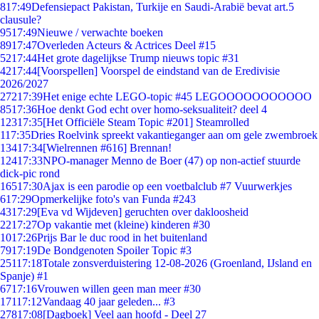
8
17:49
Defensiepact Pakistan, Turkije en Saudi-Arabië bevat art.5
clausule?
95
17:49
Nieuwe / verwachte boeken
89
17:47
Overleden Acteurs & Actrices Deel #15
52
17:44
Het grote dagelijkse Trump nieuws topic #31
42
17:44
[Voorspellen] Voorspel de eindstand van de Eredivisie
2026/2027
272
17:39
Het enige echte LEGO-topic #45 LEGOOOOOOOOOOO
85
17:36
Hoe denkt God echt over homo-seksualiteit? deel 4
123
17:35
[Het Officiële Steam Topic #201] Steamrolled
1
17:35
Dries Roelvink spreekt vakantieganger aan om gele zwembroek
134
17:34
[Wielrennen #616] Brennan!
124
17:33
NPO-manager Menno de Boer (47) op non-actief stuurde
dick-pic rond
165
17:30
Ajax is een parodie op een voetbalclub #7 Vuurwerkjes
6
17:29
Opmerkelijke foto's van Funda #243
43
17:29
[Eva vd Wijdeven] geruchten over dakloosheid
22
17:27
Op vakantie met (kleine) kinderen #30
10
17:26
Prijs Bar le duc rood in het buitenland
79
17:19
De Bondgenoten Spoiler Topic #3
251
17:18
Totale zonsverduistering 12-08-2026 (Groenland, IJsland en
Spanje) #1
67
17:16
Vrouwen willen geen man meer #30
171
17:12
Vandaag 40 jaar geleden... #3
278
17:08
[Dagboek] Veel aan hoofd - Deel 27