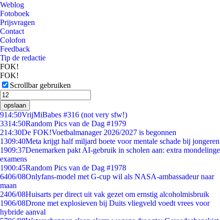
Weblog
Fotoboek
Prijsvragen
Contact
Colofon
Feedback
Tip de redactie
FOK!
FOK!
Scrollbar gebruiken
opslaan
9
14:50
VrijMiBabes #316 (not very sfw!)
33
14:50
Random Pics van de Dag #1979
2
14:30
De FOK!Voetbalmanager 2026/2027 is begonnen
13
09:40
Meta krijgt half miljard boete voor mentale schade bij jongeren
19
09:37
Denemarken pakt AI-gebruik in scholen aan: extra mondelinge
examens
19
00:45
Random Pics van de Dag #1978
64
06/08
Onlyfans-model met G-cup wil als NASA-ambassadeur naar
maan
24
06/08
Huisarts per direct uit vak gezet om ernstig alcoholmisbruik
19
06/08
Drone met explosieven bij Duits vliegveld voedt vrees voor
hybride aanval