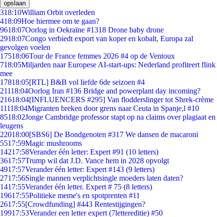
opslaan
3
18:10
William Orbit overleden
4
18:09
Hoe hiermee om te gaan?
96
18:07
Oorlog in Oekraïne #1318 Drone baby drone
29
18:07
Congo verbiedt export van koper en kobalt, Europa zal
gevolgen voelen
175
18:06
Tour de France femmes 2026 #4 op de Ventoux
7
18:05
Miljarden naar Europese AI-start-ups: Nederland profiteert flink
mee
178
18:05
[RTL] B&B vol liefde 6de seizoen #4
211
18:04
Oorlog Iran #136 Bridge and powerplant day incoming?
216
18:04
[INFLUENCERS #295] Van flodderslinger tot Shrek-crème
111
18:04
Migranten breken door grens naar Ceuta in Spanje,l #10
85
18:02
Jonge Cambridge professor stapt op na claims over plagiaat en
leugens
220
18:00
[SBS6] De Bondgenoten #317 We dansen de macaroni
55
17:59
Magic mushrooms
142
17:58
Verander één letter: Expert #91 (10 letters)
36
17:57
Trump wil dat J.D. Vance hem in 2028 opvolgt
49
17:57
Verander één letter: Expert #143 (9 letters)
27
17:56
Single mannen verplichtsingle moeders laten daten?
14
17:55
Verander één letter. Expert # 75 (8 letters)
196
17:55
Politieke meme's en spotprenten #11
26
17:55
[Crowdfunding] #443 Rentestijgingen?
199
17:53
Verander een letter expert (7lettereditie) #50