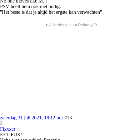
No one moves like MJ !
PSV heeft hem ook niet nodig.
''Het beste is dat je altijd het ergste kan verwachten''
▼ Advertentie door Refinery89
zaterdag 31 juli 2021, 18:12 uur
#13
3
Fixxxer
EET FUK!