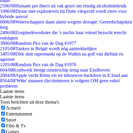
maan
25
06/08
Huisarts per direct uit vak gezet om ernstig alcoholmisbruik
19
06/08
Drone met explosieven bij Duits vliegveld voedt vrees voor
hybride aanval
60
06/08
Waterschappen slaan alarm wegens droogte: Gereedschapskist
leeg
24
06/08
Zorgmedewerkster die 's nachts haar vriend bezocht terecht
ontslagen
38
06/08
Random Pics van de Dag #1977
21
05/08
Tanken in België wordt nóg aantrekkelijker
34
05/08
Dirk sluit supermarkt op de Wallen na golf van diefstal en
agressie
12
05/08
Random Pics van de Dag #1976
6
04/08
Kraftwerk brengt ruimteschip terug naar Eindhoven
20
04/08
Apple vecht Britse eis tot inbouwen backdoor in iCloud aan
85
04/08
'Witte' mannen discrimineren is volgens OM geen enkel
probleem
Laatste items
Laatste items
Toon berichten uit deze thema's
Actueel
Entertainment
Sport
Film & Tv
Games