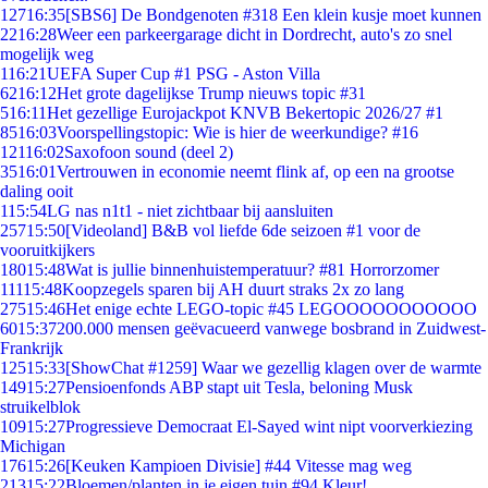
127
16:35
[SBS6] De Bondgenoten #318 Een klein kusje moet kunnen
22
16:28
Weer een parkeergarage dicht in Dordrecht, auto's zo snel
mogelijk weg
1
16:21
UEFA Super Cup #1 PSG - Aston Villa
62
16:12
Het grote dagelijkse Trump nieuws topic #31
5
16:11
Het gezellige Eurojackpot KNVB Bekertopic 2026/27 #1
85
16:03
Voorspellingstopic: Wie is hier de weerkundige? #16
121
16:02
Saxofoon sound (deel 2)
35
16:01
Vertrouwen in economie neemt flink af, op een na grootse
daling ooit
1
15:54
LG nas n1t1 - niet zichtbaar bij aansluiten
257
15:50
[Videoland] B&B vol liefde 6de seizoen #1 voor de
vooruitkijkers
180
15:48
Wat is jullie binnenhuistemperatuur? #81 Horrorzomer
111
15:48
Koopzegels sparen bij AH duurt straks 2x zo lang
275
15:46
Het enige echte LEGO-topic #45 LEGOOOOOOOOOOO
60
15:37
200.000 mensen geëvacueerd vanwege bosbrand in Zuidwest-
Frankrijk
125
15:33
[ShowChat #1259] Waar we gezellig klagen over de warmte
149
15:27
Pensioenfonds ABP stapt uit Tesla, beloning Musk
struikelblok
109
15:27
Progressieve Democraat El-Sayed wint nipt voorverkiezing
Michigan
176
15:26
[Keuken Kampioen Divisie] #44 Vitesse mag weg
213
15:22
Bloemen/planten in je eigen tuin #94 Kleur!