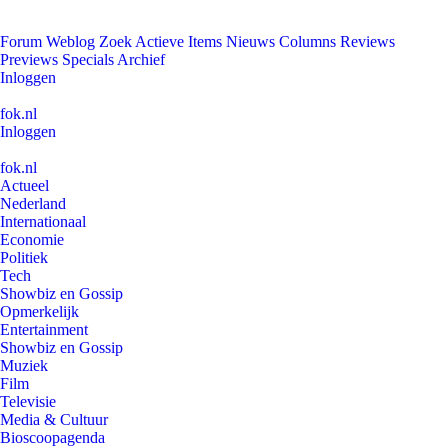
Forum
Weblog
Zoek
Actieve Items
Nieuws
Columns
Reviews
Previews
Specials
Archief
Inloggen
fok.nl
Inloggen
fok.nl
Actueel
Nederland
Internationaal
Economie
Politiek
Tech
Showbiz en Gossip
Opmerkelijk
Entertainment
Showbiz en Gossip
Muziek
Film
Televisie
Media & Cultuur
Bioscoopagenda