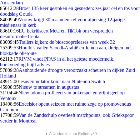
Amsterdam
856
12:28
Broer 135 keer gestoken en gesneden: zes jaar cel en tbs voor
doodslag Gouda
840
09:49
Vrouw krijgt 30 maanden cel voor afpersing 12-jarige
misdienaar in kerk
836
10:16
EU bekritiseert Meta en TikTok om verspreiden
desinformatie Ceuta
830
09:45
Trailers kijken: de bioscoopreleases van week 32
753
09:53
Houthi's vallen Saoedi-Arabië en Jemen aan, dreigen met
blokkade olieroute
621
12:17
RIVM vindt PFAS in al het geteste moedermelk,
borstvoeding blijft advies
578
09:28
Aanhoudende droogte veroorzaakt scheuren in dijken Zuid-
Holland
489
15:00
Jesus Simulator komt naar Nintendo Switch
459
08:35
Nieuw te streamen in augustus
311
04:46
Niewiadoma profiteert van pokerspel en grijpt geel op
Ventoux
184
08:56
Excelsior opent seizoen met ruime zege op promovendus
Cambuur
177
08:59
Van de Zandschulp overleeft matchpoints, ook Griekspoor
verder in Montreal
▼ Advertentie door Refinery89