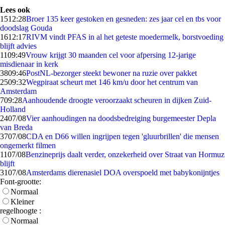
Lees ook
15
12:28
Broer 135 keer gestoken en gesneden: zes jaar cel en tbs voor
doodslag Gouda
16
12:17
RIVM vindt PFAS in al het geteste moedermelk, borstvoeding
blijft advies
11
09:49
Vrouw krijgt 30 maanden cel voor afpersing 12-jarige
misdienaar in kerk
38
09:46
PostNL-bezorger steekt bewoner na ruzie over pakket
25
09:32
Wegpiraat scheurt met 146 km/u door het centrum van
Amsterdam
7
09:28
Aanhoudende droogte veroorzaakt scheuren in dijken Zuid-
Holland
24
07/08
Vier aanhoudingen na doodsbedreiging burgemeester Depla
van Breda
37
07/08
CDA en D66 willen ingrijpen tegen 'gluurbrillen' die mensen
ongemerkt filmen
11
07/08
Benzineprijs daalt verder, onzekerheid over Straat van Hormuz
blijft
31
07/08
Amsterdams dierenasiel DOA overspoeld met babykonijntjes
Font-grootte:
Normaal
Kleiner
regelhoogte :
Normaal