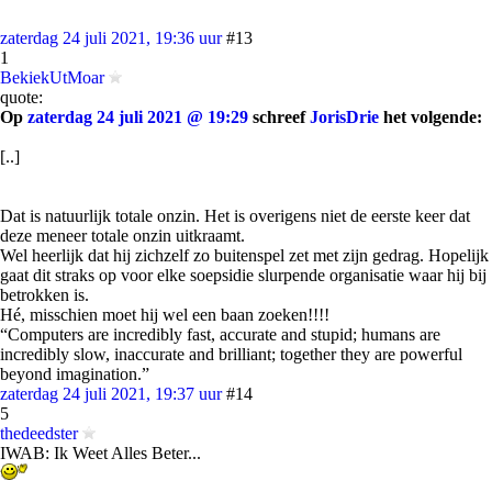
zaterdag 24 juli 2021, 19:36 uur
#13
1
BekiekUtMoar
quote:
Op
zaterdag 24 juli 2021 @ 19:29
schreef
JorisDrie
het volgende:
[..]
Dat is natuurlijk totale onzin. Het is overigens niet de eerste keer dat
deze meneer totale onzin uitkraamt.
Wel heerlijk dat hij zichzelf zo buitenspel zet met zijn gedrag. Hopelijk
gaat dit straks op voor elke soepsidie slurpende organisatie waar hij bij
betrokken is.
Hé, misschien moet hij wel een baan zoeken!!!!
“Computers are incredibly fast, accurate and stupid; humans are
incredibly slow, inaccurate and brilliant; together they are powerful
beyond imagination.”
zaterdag 24 juli 2021, 19:37 uur
#14
5
thedeedster
IWAB: Ik Weet Alles Beter...