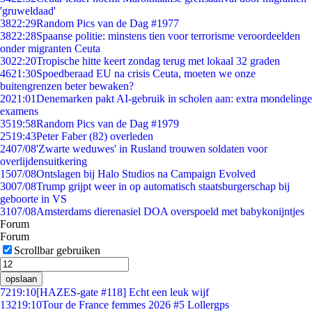
'gruweldaad'
38
22:29
Random Pics van de Dag #1977
38
22:28
Spaanse politie: minstens tien voor terrorisme veroordeelden
onder migranten Ceuta
30
22:20
Tropische hitte keert zondag terug met lokaal 32 graden
46
21:30
Spoedberaad EU na crisis Ceuta, moeten we onze
buitengrenzen beter bewaken?
20
21:01
Denemarken pakt AI-gebruik in scholen aan: extra mondelinge
examens
35
19:58
Random Pics van de Dag #1979
25
19:43
Peter Faber (82) overleden
24
07/08
'Zwarte weduwes' in Rusland trouwen soldaten voor
overlijdensuitkering
15
07/08
Ontslagen bij Halo Studios na Campaign Evolved
30
07/08
Trump grijpt weer in op automatisch staatsburgerschap bij
geboorte in VS
31
07/08
Amsterdams dierenasiel DOA overspoeld met babykonijntjes
Forum
Forum
Scrollbar gebruiken
opslaan
72
19:10
[HAZES-gate #118] Echt een leuk wijf
132
19:10
Tour de France femmes 2026 #5 Lollergps