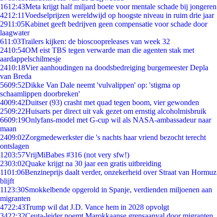
16
12:43
Meta krijgt half miljard boete voor mentale schade bij jongeren
42
12:11
Voedselprijzen wereldwijd op hoogste niveau in ruim drie jaar
29
11:05
Kabinet geeft bedrijven geen compensatie voor schade door
laagwater
6
11:03
Trailers kijken: de bioscoopreleases van week 32
24
10:54
OM eist TBS tegen verwarde man die agenten stak met
aardappelschilmesje
24
10:18
Vier aanhoudingen na doodsbedreiging burgemeester Depla
van Breda
56
09:52
Dikke Van Dale neemt 'vulvalippen' op: 'stigma op
schaamlippen doorbreken'
40
09:42
Duitser (93) crasht met quad tegen boom, vier gewonden
25
09:22
Huisarts per direct uit vak gezet om ernstig alcoholmisbruik
66
09:19
Onlyfans-model met G-cup wil als NASA-ambassadeur naar
maan
24
09:02
Zorgmedewerkster die 's nachts haar vriend bezocht terecht
ontslagen
12
03:57
VrijMiBabes #316 (not very sfw!)
23
03:02
Quake krijgt na 30 jaar een gratis uitbreiding
11
01:06
Benzineprijs daalt verder, onzekerheid over Straat van Hormuz
blijft
11
23:30
Smokkelbende opgerold in Spanje, verdienden miljoenen aan
migranten
47
22:43
Trump wil dat J.D. Vance hem in 2028 opvolgt
34
22:32
Ceuta-leider noemt Marokkaanse grensaanval door migranten