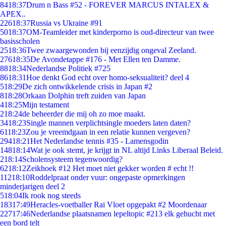
84
18:37
Drum n Bass #52 - FOREVER MARCUS INTALEX &
APEX..
226
18:37
Russia vs Ukraine #91
50
18:37
OM-Teamleider met kinderporno is oud-directeur van twee
basisscholen
25
18:36
Twee zwaargewonden bij eenzijdig ongeval Zeeland.
276
18:35
De Avondetappe #176 - Met Ellen ten Damme.
88
18:34
Nederlandse Politiek #725
86
18:31
Hoe denkt God echt over homo-seksualiteit? deel 4
5
18:29
De zich ontwikkelende crisis in Japan #2
8
18:28
Orkaan Dolphin treft zuiden van Japan
4
18:25
Mijn testament
2
18:24
de beheerder die mij oh zo moe maakt.
34
18:23
Single mannen verplichtsingle moeders laten daten?
61
18:23
Zou je vreemdgaan in een relatie kunnen vergeven?
294
18:21
Het Nederlandse tennis #35 - Lamensgodin
148
18:14
Wat je ook stemt, je krijgt in NL altijd Links Liberaal Beleid.
2
18:14
Scholensysteem tegenwoordig?
62
18:12
Zeikhoek #12 Het moet niet gekker worden # echt !!
112
18:10
Roddelpraat onder vuur: ongepaste opmerkingen
minderjarigen deel 2
5
18:04
Ik rook nog steeds
183
17:49
Heracles-voetballer Rai Vloet opgepakt #2 Moordenaar
227
17:46
Nederlandse plaatsnamen lepeltopic #213 elk gehucht met
een bord telt