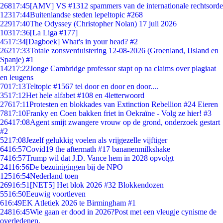
268
17:45
[AMV] VS #1312 spammers van de internationale rechtsorde
123
17:44
Buitenlandse steden lepeltopic #268
229
17:40
The Odyssey (Christopher Nolan) 17 juli 2026
103
17:36
[La Liga #177]
45
17:34
[Dagboek] What's in your head? #2
262
17:33
Totale zonsverduistering 12-08-2026 (Groenland, IJsland en
Spanje) #1
142
17:22
Jonge Cambridge professor stapt op na claims over plagiaat
en leugens
70
17:13
Teltopic #1567 tel door en door en door....
35
17:12
Het hele alfabet #108 en 4letterwoord
276
17:11
Protesten en blokkades van Extinction Rebellion #24 Eieren
78
17:10
Franky en Coen bakken friet in Oekraïne - Volg ze hier! #3
264
17:08
Agent smijt zwangere vrouw op de grond, onderzoek gestart
#2
52
17:08
Jezelf gelukkig voelen als vrijgezelle vijftiger
64
16:57
Covid19 the aftermath #17 bananenmilkshake
74
16:57
Trump wil dat J.D. Vance hem in 2028 opvolgt
241
16:56
De bezuinigingen bij de NPO
125
16:54
Nederland toen
269
16:51
[NET5] Het blok 2026 #32 Blokkendozen
55
16:50
Eeuwig voortleven
6
16:49
EK Atletiek 2026 te Birmingham #1
248
16:45
Wie gaan er dood in 2026?Post met een vleugje cynisme de
overledenen.