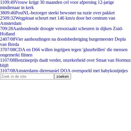
11
09:49
Vrouw krijgt 30 maanden cel voor afpersing 12-jarige
misdienaar in kerk
38
09:46
PostNL-bezorger steekt bewoner na ruzie over pakket
25
09:32
Wegpiraat scheurt met 146 km/u door het centrum van
Amsterdam
7
09:28
Aanhoudende droogte veroorzaakt scheuren in dijken Zuid-
Holland
24
07/08
Vier aanhoudingen na doodsbedreiging burgemeester Depla
van Breda
37
07/08
CDA en D66 willen ingrijpen tegen 'gluurbrillen' die mensen
ongemerkt filmen
11
07/08
Benzineprijs daalt verder, onzekerheid over Straat van Hormuz
blijft
31
07/08
Amsterdams dierenasiel DOA overspoeld met babykonijntjes