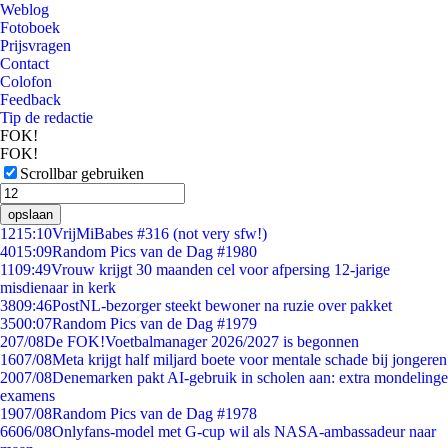
Weblog
Fotoboek
Prijsvragen
Contact
Colofon
Feedback
Tip de redactie
FOK!
FOK!
Scrollbar gebruiken
opslaan
12
15:10
VrijMiBabes #316 (not very sfw!)
40
15:09
Random Pics van de Dag #1980
11
09:49
Vrouw krijgt 30 maanden cel voor afpersing 12-jarige
misdienaar in kerk
38
09:46
PostNL-bezorger steekt bewoner na ruzie over pakket
35
00:07
Random Pics van de Dag #1979
2
07/08
De FOK!Voetbalmanager 2026/2027 is begonnen
16
07/08
Meta krijgt half miljard boete voor mentale schade bij jongeren
20
07/08
Denemarken pakt AI-gebruik in scholen aan: extra mondelinge
examens
19
07/08
Random Pics van de Dag #1978
66
06/08
Onlyfans-model met G-cup wil als NASA-ambassadeur naar