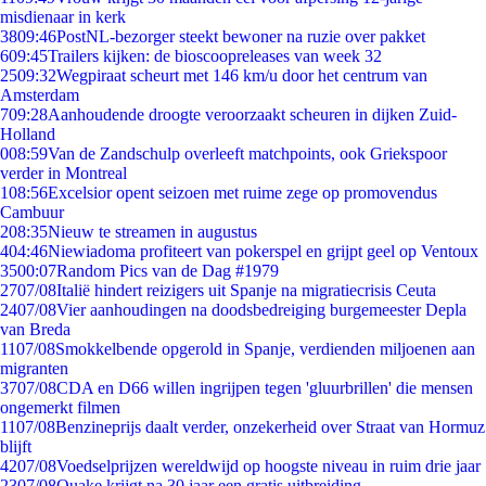
misdienaar in kerk
38
09:46
PostNL-bezorger steekt bewoner na ruzie over pakket
6
09:45
Trailers kijken: de bioscoopreleases van week 32
25
09:32
Wegpiraat scheurt met 146 km/u door het centrum van
Amsterdam
7
09:28
Aanhoudende droogte veroorzaakt scheuren in dijken Zuid-
Holland
0
08:59
Van de Zandschulp overleeft matchpoints, ook Griekspoor
verder in Montreal
1
08:56
Excelsior opent seizoen met ruime zege op promovendus
Cambuur
2
08:35
Nieuw te streamen in augustus
4
04:46
Niewiadoma profiteert van pokerspel en grijpt geel op Ventoux
35
00:07
Random Pics van de Dag #1979
27
07/08
Italië hindert reizigers uit Spanje na migratiecrisis Ceuta
24
07/08
Vier aanhoudingen na doodsbedreiging burgemeester Depla
van Breda
11
07/08
Smokkelbende opgerold in Spanje, verdienden miljoenen aan
migranten
37
07/08
CDA en D66 willen ingrijpen tegen 'gluurbrillen' die mensen
ongemerkt filmen
11
07/08
Benzineprijs daalt verder, onzekerheid over Straat van Hormuz
blijft
42
07/08
Voedselprijzen wereldwijd op hoogste niveau in ruim drie jaar
23
07/08
Quake krijgt na 30 jaar een gratis uitbreiding