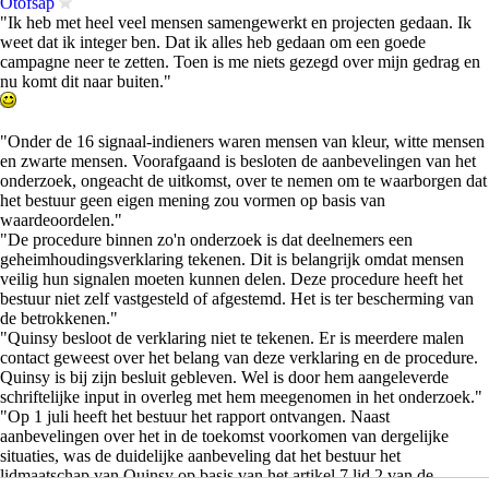
Otofsap
"Ik heb met heel veel mensen samengewerkt en projecten gedaan. Ik
weet dat ik integer ben. Dat ik alles heb gedaan om een goede
campagne neer te zetten. Toen is me niets gezegd over mijn gedrag en
nu komt dit naar buiten."
"Onder de 16 signaal-indieners waren mensen van kleur, witte mensen
en zwarte mensen. Voorafgaand is besloten de aanbevelingen van het
onderzoek, ongeacht de uitkomst, over te nemen om te waarborgen dat
het bestuur geen eigen mening zou vormen op basis van
waardeoordelen."
"De procedure binnen zo'n onderzoek is dat deelnemers een
geheimhoudingsverklaring tekenen. Dit is belangrijk omdat mensen
veilig hun signalen moeten kunnen delen. Deze procedure heeft het
bestuur niet zelf vastgesteld of afgestemd. Het is ter bescherming van
de betrokkenen."
"Quinsy besloot de verklaring niet te tekenen. Er is meerdere malen
contact geweest over het belang van deze verklaring en de procedure.
Quinsy is bij zijn besluit gebleven. Wel is door hem aangeleverde
schriftelijke input in overleg met hem meegenomen in het onderzoek."
"Op 1 juli heeft het bestuur het rapport ontvangen. Naast
aanbevelingen over het in de toekomst voorkomen van dergelijke
situaties, was de duidelijke aanbeveling dat het bestuur het
lidmaatschap van Quinsy op basis van het artikel 7 lid 2 van de