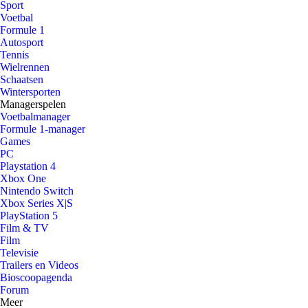
Sport
Voetbal
Formule 1
Autosport
Tennis
Wielrennen
Schaatsen
Wintersporten
Managerspelen
Voetbalmanager
Formule 1-manager
Games
PC
Playstation 4
Xbox One
Nintendo Switch
Xbox Series X|S
PlayStation 5
Film & TV
Film
Televisie
Trailers en Videos
Bioscoopagenda
Forum
Meer