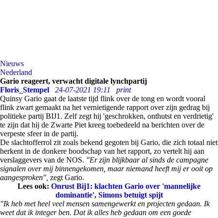
Nieuws
Nederland
Gario reageert, verwacht digitale lynchpartij
Floris_Stempel
24-07-2021 19:11
print
Quinsy Gario gaat de laatste tijd flink over de tong en wordt vooral
flink zwart gemaakt na het vernietigende rapport over zijn gedrag bij
politieke partij BIJ1. Zelf zegt hij 'geschrokken, onthutst en verdrietig'
te zijn dat hij de Zwarte Piet kreeg toebedeeld na berichten over de
verpeste sfeer in de partij.
De slachtofferrol zit zoals bekend gegoten bij Gario, die zich totaal niet
herkent in de donkere boodschap van het rapport, zo vertelt hij aan
verslaggevers van de NOS.
"Er zijn blijkbaar al sinds de campagne
signalen over mij binnengekomen, maar niemand heeft mij er ooit op
aangesproken",
zegt Gario.
Lees ook:
Onrust Bij1: klachten Gario over 'mannelijke
dominantie', Simons betuigt spijt
"Ik heb met heel veel mensen samengewerkt en projecten gedaan. Ik
weet dat ik integer ben. Dat ik alles heb gedaan om een goede