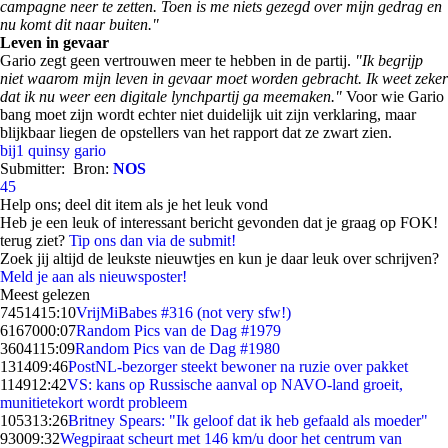
campagne neer te zetten. Toen is me niets gezegd over mijn gedrag en
nu komt dit naar buiten."
Leven in gevaar
Gario zegt geen vertrouwen meer te hebben in de partij.
"Ik begrijp
niet waarom mijn leven in gevaar moet worden gebracht. Ik weet zeker
dat ik nu weer een digitale lynchpartij ga meemaken."
Voor wie Gario
bang moet zijn wordt echter niet duidelijk uit zijn verklaring, maar
blijkbaar liegen de opstellers van het rapport dat ze zwart zien.
bij1
quinsy gario
Submitter:
Bron:
NOS
45
Help ons; deel dit item als je het leuk vond
Heb je een leuk of interessant bericht gevonden dat je graag op FOK!
terug ziet?
Tip ons dan via de submit!
Zoek jij altijd de leukste nieuwtjes en kun je daar leuk over schrijven?
Meld je aan als nieuwsposter!
Meest gelezen
74514
15:10
VrijMiBabes #316 (not very sfw!)
61670
00:07
Random Pics van de Dag #1979
36041
15:09
Random Pics van de Dag #1980
1314
09:46
PostNL-bezorger steekt bewoner na ruzie over pakket
1149
12:42
VS: kans op Russische aanval op NAVO-land groeit,
munitietekort wordt probleem
1053
13:26
Britney Spears: "Ik geloof dat ik heb gefaald als moeder"
930
09:32
Wegpiraat scheurt met 146 km/u door het centrum van