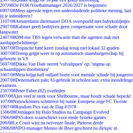
2
07/08
De FOK!Voetbalmanager 2026/2027 is begonnen
69
07/08
Meer agressie tegen een andersluidende politieke mening, laat
jij je intimideren?
31
07/08
Amsterdams dierenasiel DOA overspoeld met babykonijntjes
29
07/08
Kabinet geeft bedrijven geen compensatie voor schade door
laagwater
24
07/08
OM eist TBS tegen verwarde man die agenten stak met
aardappelschilmesje
30
07/08
Tropische hitte keert zondag terug met lokaal 32 graden
30
07/08
Trump grijpt weer in op automatisch staatsburgerschap bij
geboorte in VS
56
07/08
Dikke Van Dale neemt 'vulvalippen' op: 'stigma op
schaamlippen doorbreken'
16
07/08
Meta krijgt half miljard boete voor mentale schade bij jongeren
20
07/08
Denemarken pakt AI-gebruik in scholen aan: extra mondelinge
examens
25
07/08
Peter Faber (82) overleden
0
07/08
Ajax veel te sterk voor Shelbourne, maar houdt schade beperkt
1
07/08
Nieuwkomers schitteren bij ruime Europese zege FC Twente
19
07/08
Random Pics van de Dag #1978
15
06/08
Ontslagen bij Halo Studios na Campaign Evolved
19
06/08
PS5-doos waarschuwt voor einde fysieke games
2
06/08
Le Court wint na nerveuze finale, Pieterse derde
29
06/08
NPO-manager Menno de Boer geschorst na dickpic in