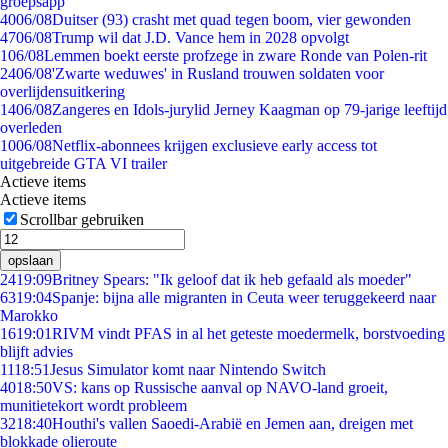
groepsapp
40
06/08
Duitser (93) crasht met quad tegen boom, vier gewonden
47
06/08
Trump wil dat J.D. Vance hem in 2028 opvolgt
1
06/08
Lemmen boekt eerste profzege in zware Ronde van Polen-rit
24
06/08
'Zwarte weduwes' in Rusland trouwen soldaten voor
overlijdensuitkering
14
06/08
Zangeres en Idols-jurylid Jerney Kaagman op 79-jarige leeftijd
overleden
10
06/08
Netflix-abonnees krijgen exclusieve early access tot
uitgebreide GTA VI trailer
Actieve items
Actieve items
Scrollbar gebruiken
opslaan
24
19:09
Britney Spears: "Ik geloof dat ik heb gefaald als moeder"
63
19:04
Spanje: bijna alle migranten in Ceuta weer teruggekeerd naar
Marokko
16
19:01
RIVM vindt PFAS in al het geteste moedermelk, borstvoeding
blijft advies
11
18:51
Jesus Simulator komt naar Nintendo Switch
40
18:50
VS: kans op Russische aanval op NAVO-land groeit,
munitietekort wordt probleem
32
18:40
Houthi's vallen Saoedi-Arabië en Jemen aan, dreigen met
blokkade olieroute