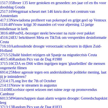
15
17:35
Broer 135 keer gestoken en gesneden: zes jaar cel en tbs voor
doodslag Gouda
25
17:16
Wegpiraat scheurt met 146 km/u door het centrum van
Amsterdam
4
17:13
Niewiadoma profiteert van pokerspel en grijpt geel op Ventoux
11
16:48
Vrouw krijgt 30 maanden cel voor afpersing 12-jarige
misdienaar in kerk
38
16:48
PostNL-bezorger steekt bewoner na ruzie over pakket
45
16:24
EU bekritiseert Meta en TikTok om verspreiden desinformatie
Ceuta
7
16:10
Aanhoudende droogte veroorzaakt scheuren in dijken Zuid-
Holland
27
15:52
Italië hindert reizigers uit Spanje na migratiecrisis Ceuta
40
15:46
Random Pics van de Dag #1980
37
15:16
CDA en D66 willen ingrijpen tegen 'gluurbrillen' die mensen
ongemerkt filmen
69
14:25
Meer agressie tegen een andersluidende politieke mening, laat
jij je intimideren?
23
14:17
Long live the 7th of October
2
14:11
Nieuw te streamen in augustus
1
14:08
Excelsior opent seizoen met ruime zege op promovendus
Cambuur
60
13:58
Waterschappen slaan alarm wegens droogte: Gereedschapskist
leeg
37
13:13
Random Pics van de Dag #1833