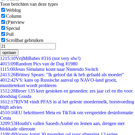
Toon berichten van deze types
Weblog
Column
(P)review
Special
Poll
Scrollbar gebruiken
opslaan
12
15:10
VrijMiBabes #316 (not very sfw!)
40
15:09
Random Pics van de Dag #1980
11
15:00
Jesus Simulator komt naar Nintendo Switch
24
13:26
Britney Spears: "Ik geloof dat ik heb gefaald als moeder"
40
12:42
VS: kans op Russische aanval op NAVO-land groeit,
munitietekort wordt probleem
15
12:28
Broer 135 keer gestoken en gesneden: zes jaar cel en tbs voor
doodslag Gouda
16
12:17
RIVM vindt PFAS in al het geteste moedermelk, borstvoeding
blijft advies
45
10:16
EU bekritiseert Meta en TikTok om verspreiden desinformatie
Ceuta
32
09:53
Houthi's vallen Saoedi-Arabië en Jemen aan, dreigen met
blokkade olieroute
11
09:49
Vrouw krijgt 30 maanden cel voor afpersing 12-jarige