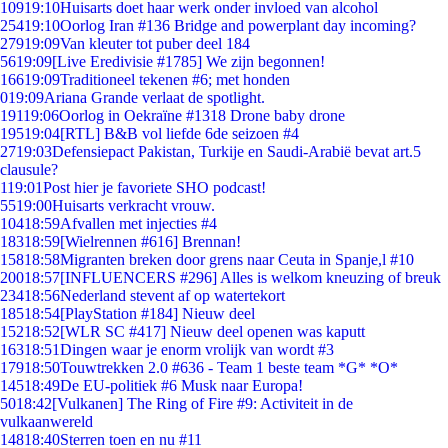
109
19:10
Huisarts doet haar werk onder invloed van alcohol
254
19:10
Oorlog Iran #136 Bridge and powerplant day incoming?
279
19:09
Van kleuter tot puber deel 184
56
19:09
[Live Eredivisie #1785] We zijn begonnen!
166
19:09
Traditioneel tekenen #6; met honden
0
19:09
Ariana Grande verlaat de spotlight.
191
19:06
Oorlog in Oekraïne #1318 Drone baby drone
195
19:04
[RTL] B&B vol liefde 6de seizoen #4
27
19:03
Defensiepact Pakistan, Turkije en Saudi-Arabië bevat art.5
clausule?
1
19:01
Post hier je favoriete SHO podcast!
55
19:00
Huisarts verkracht vrouw.
104
18:59
Afvallen met injecties #4
183
18:59
[Wielrennen #616] Brennan!
158
18:58
Migranten breken door grens naar Ceuta in Spanje,l #10
200
18:57
[INFLUENCERS #296] Alles is welkom kneuzing of breuk
234
18:56
Nederland stevent af op watertekort
185
18:54
[PlayStation #184] Nieuw deel
152
18:52
[WLR SC #417] Nieuw deel openen was kaputt
163
18:51
Dingen waar je enorm vrolijk van wordt #3
179
18:50
Touwtrekken 2.0 #636 - Team 1 beste team *G* *O*
145
18:49
De EU-politiek #6 Musk naar Europa!
50
18:42
[Vulkanen] The Ring of Fire #9: Activiteit in de
vulkaanwereld
148
18:40
Sterren toen en nu #11