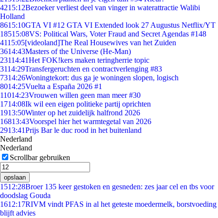
42
15:12
Bezoeker verliest deel van vinger in waterattractie Walibi
Holland
86
15:10
GTA VI #12 GTA VI Extended look 27 Augustus Netflix/YT
185
15:08
VS: Political Wars, Voter Fraud and Secret Agendas #148
41
15:05
[videoland]The Real Housewives van het Zuiden
36
14:43
Masters of the Universe (He-Man)
231
14:41
Het FOK!kers maken teringherrie topic
31
14:29
Transfergeruchten en contractverlenging #83
73
14:26
Woningtekort: dus ga je woningen slopen, logisch
80
14:25
Vuelta a España 2026 #1
110
14:23
Vrouwen willen geen man meer #30
17
14:08
Ik wil een eigen politieke partij oprichten
19
13:50
Winter op het zuidelijk halfrond 2026
168
13:43
Voorspel hier het warmtegetal van 2026
29
13:41
Prijs Bar le duc rood in het buitenland
Nederland
Nederland
Scrollbar gebruiken
opslaan
15
12:28
Broer 135 keer gestoken en gesneden: zes jaar cel en tbs voor
doodslag Gouda
16
12:17
RIVM vindt PFAS in al het geteste moedermelk, borstvoeding
blijft advies