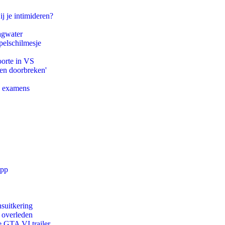
ij je intimideren?
agwater
pelschilmesje
oorte in VS
pen doorbreken'
e examens
app
suitkering
d overleden
e GTA VI trailer