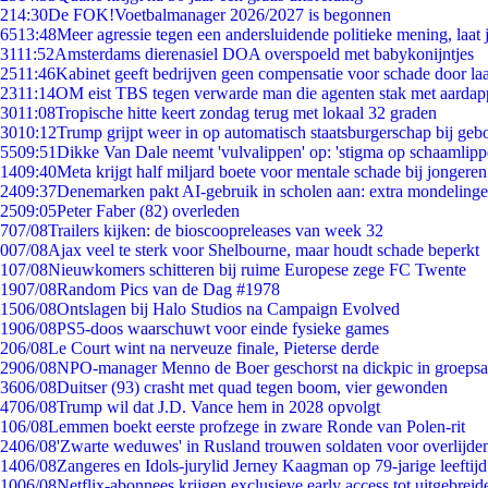
2
14:30
De FOK!Voetbalmanager 2026/2027 is begonnen
65
13:48
Meer agressie tegen een andersluidende politieke mening, laat j
31
11:52
Amsterdams dierenasiel DOA overspoeld met babykonijntjes
25
11:46
Kabinet geeft bedrijven geen compensatie voor schade door la
23
11:14
OM eist TBS tegen verwarde man die agenten stak met aardap
30
11:08
Tropische hitte keert zondag terug met lokaal 32 graden
30
10:12
Trump grijpt weer in op automatisch staatsburgerschap bij geb
55
09:51
Dikke Van Dale neemt 'vulvalippen' op: 'stigma op schaamlip
14
09:40
Meta krijgt half miljard boete voor mentale schade bij jongeren
24
09:37
Denemarken pakt AI-gebruik in scholen aan: extra mondeling
25
09:05
Peter Faber (82) overleden
7
07/08
Trailers kijken: de bioscoopreleases van week 32
0
07/08
Ajax veel te sterk voor Shelbourne, maar houdt schade beperkt
1
07/08
Nieuwkomers schitteren bij ruime Europese zege FC Twente
19
07/08
Random Pics van de Dag #1978
15
06/08
Ontslagen bij Halo Studios na Campaign Evolved
19
06/08
PS5-doos waarschuwt voor einde fysieke games
2
06/08
Le Court wint na nerveuze finale, Pieterse derde
29
06/08
NPO-manager Menno de Boer geschorst na dickpic in groeps
36
06/08
Duitser (93) crasht met quad tegen boom, vier gewonden
47
06/08
Trump wil dat J.D. Vance hem in 2028 opvolgt
1
06/08
Lemmen boekt eerste profzege in zware Ronde van Polen-rit
24
06/08
'Zwarte weduwes' in Rusland trouwen soldaten voor overlijden
14
06/08
Zangeres en Idols-jurylid Jerney Kaagman op 79-jarige leeftij
10
06/08
Netflix-abonnees krijgen exclusieve early access tot uitgebreid