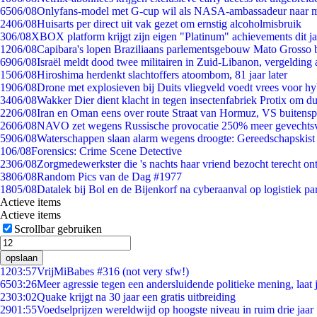
65
06/08
Onlyfans-model met G-cup wil als NASA-ambassadeur naar 
24
06/08
Huisarts per direct uit vak gezet om ernstig alcoholmisbruik
3
06/08
XBOX platform krijgt zijn eigen "Platinum" achievements dit ja
12
06/08
Capibara's lopen Braziliaans parlementsgebouw Mato Grosso 
69
06/08
Israël meldt dood twee militairen in Zuid-Libanon, vergeldin
15
06/08
Hiroshima herdenkt slachtoffers atoombom, 81 jaar later
19
06/08
Drone met explosieven bij Duits vliegveld voedt vrees voor hy
34
06/08
Wakker Dier dient klacht in tegen insectenfabriek Protix om 
22
06/08
Iran en Oman eens over route Straat van Hormuz, VS buitensp
26
06/08
NAVO zet wegens Russische provocatie 250% meer gevechtsvl
59
06/08
Waterschappen slaan alarm wegens droogte: Gereedschapskist
1
06/08
Forensics: Crime Scene Detective
23
06/08
Zorgmedewerkster die 's nachts haar vriend bezocht terecht on
38
06/08
Random Pics van de Dag #1977
18
05/08
Datalek bij Bol en de Bijenkorf na cyberaanval op logistiek pa
Actieve items
Actieve items
Scrollbar gebruiken
opslaan
12
03:57
VrijMiBabes #316 (not very sfw!)
65
03:26
Meer agressie tegen een andersluidende politieke mening, laat j
23
03:02
Quake krijgt na 30 jaar een gratis uitbreiding
29
01:55
Voedselprijzen wereldwijd op hoogste niveau in ruim drie jaar