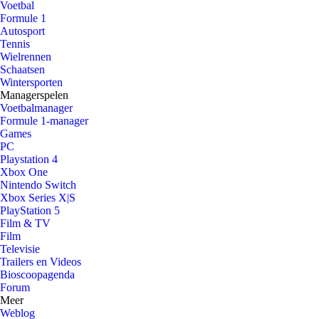
Voetbal
Formule 1
Autosport
Tennis
Wielrennen
Schaatsen
Wintersporten
Managerspelen
Voetbalmanager
Formule 1-manager
Games
PC
Playstation 4
Xbox One
Nintendo Switch
Xbox Series X|S
PlayStation 5
Film & TV
Film
Televisie
Trailers en Videos
Bioscoopagenda
Forum
Meer
Weblog