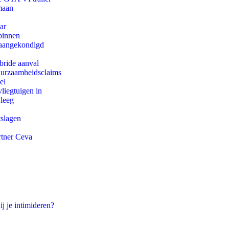
maan
ar
binnen
g aangekondigd
bride aanval
duurzaamheidsclaims
el
iegtuigen in
 leeg
tslagen
rtner Ceva
ij je intimideren?