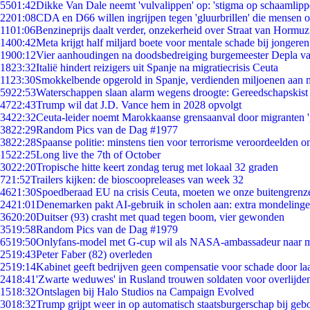
55
01:42
Dikke Van Dale neemt 'vulvalippen' op: 'stigma op schaamlip
22
01:08
CDA en D66 willen ingrijpen tegen 'gluurbrillen' die mensen 
11
01:06
Benzineprijs daalt verder, onzekerheid over Straat van Hormuz 
14
00:42
Meta krijgt half miljard boete voor mentale schade bij jongeren
19
00:12
Vier aanhoudingen na doodsbedreiging burgemeester Depla v
18
23:32
Italië hindert reizigers uit Spanje na migratiecrisis Ceuta
11
23:30
Smokkelbende opgerold in Spanje, verdienden miljoenen aan 
59
22:53
Waterschappen slaan alarm wegens droogte: Gereedschapskist
47
22:43
Trump wil dat J.D. Vance hem in 2028 opvolgt
34
22:32
Ceuta-leider noemt Marokkaanse grensaanval door migranten 
38
22:29
Random Pics van de Dag #1977
38
22:28
Spaanse politie: minstens tien voor terrorisme veroordeelden 
15
22:25
Long live the 7th of October
30
22:20
Tropische hitte keert zondag terug met lokaal 32 graden
7
21:52
Trailers kijken: de bioscoopreleases van week 32
46
21:30
Spoedberaad EU na crisis Ceuta, moeten we onze buitengrenz
24
21:01
Denemarken pakt AI-gebruik in scholen aan: extra mondeling
36
20:20
Duitser (93) crasht met quad tegen boom, vier gewonden
35
19:58
Random Pics van de Dag #1979
65
19:50
Onlyfans-model met G-cup wil als NASA-ambassadeur naar 
25
19:43
Peter Faber (82) overleden
25
19:14
Kabinet geeft bedrijven geen compensatie voor schade door la
24
18:41
'Zwarte weduwes' in Rusland trouwen soldaten voor overlijden
15
18:32
Ontslagen bij Halo Studios na Campaign Evolved
30
18:32
Trump grijpt weer in op automatisch staatsburgerschap bij geb