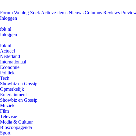
Forum
Weblog
Zoek
Actieve Items
Nieuws
Columns
Reviews
Previe
Inloggen
fok.nl
Inloggen
fok.nl
Actueel
Nederland
Internationaal
Economie
Politiek
Tech
Showbiz en Gossip
Opmerkelijk
Entertainment
Showbiz en Gossip
Muziek
Film
Televisie
Media & Cultuur
Bioscoopagenda
Sport