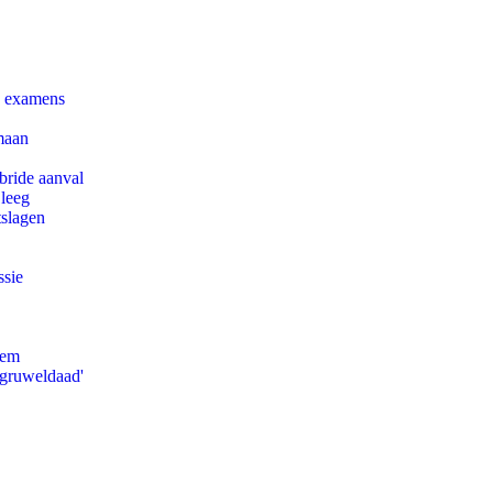
e examens
maan
bride aanval
 leeg
tslagen
ssie
eem
'gruweldaad'