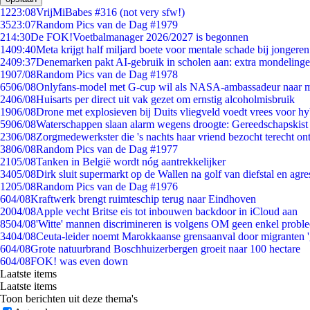
12
23:08
VrijMiBabes #316 (not very sfw!)
35
23:07
Random Pics van de Dag #1979
2
14:30
De FOK!Voetbalmanager 2026/2027 is begonnen
14
09:40
Meta krijgt half miljard boete voor mentale schade bij jongeren
24
09:37
Denemarken pakt AI-gebruik in scholen aan: extra mondeling
19
07/08
Random Pics van de Dag #1978
65
06/08
Onlyfans-model met G-cup wil als NASA-ambassadeur naar 
24
06/08
Huisarts per direct uit vak gezet om ernstig alcoholmisbruik
19
06/08
Drone met explosieven bij Duits vliegveld voedt vrees voor hy
59
06/08
Waterschappen slaan alarm wegens droogte: Gereedschapskist
23
06/08
Zorgmedewerkster die 's nachts haar vriend bezocht terecht on
38
06/08
Random Pics van de Dag #1977
21
05/08
Tanken in België wordt nóg aantrekkelijker
34
05/08
Dirk sluit supermarkt op de Wallen na golf van diefstal en agre
12
05/08
Random Pics van de Dag #1976
6
04/08
Kraftwerk brengt ruimteschip terug naar Eindhoven
20
04/08
Apple vecht Britse eis tot inbouwen backdoor in iCloud aan
85
04/08
'Witte' mannen discrimineren is volgens OM geen enkel probl
34
04/08
Ceuta-leider noemt Marokkaanse grensaanval door migranten 
6
04/08
Grote natuurbrand Boschhuizerbergen groeit naar 100 hectare
6
04/08
FOK! was even down
Laatste items
Laatste items
Toon berichten uit deze thema's