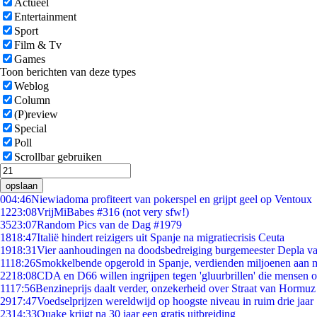
Actueel
Entertainment
Sport
Film & Tv
Games
Toon berichten van deze types
Weblog
Column
(P)review
Special
Poll
Scrollbar gebruiken
opslaan
0
04:46
Niewiadoma profiteert van pokerspel en grijpt geel op Ventoux
12
23:08
VrijMiBabes #316 (not very sfw!)
35
23:07
Random Pics van de Dag #1979
18
18:47
Italië hindert reizigers uit Spanje na migratiecrisis Ceuta
19
18:31
Vier aanhoudingen na doodsbedreiging burgemeester Depla v
11
18:26
Smokkelbende opgerold in Spanje, verdienden miljoenen aan 
22
18:08
CDA en D66 willen ingrijpen tegen 'gluurbrillen' die mensen 
11
17:56
Benzineprijs daalt verder, onzekerheid over Straat van Hormuz b
29
17:47
Voedselprijzen wereldwijd op hoogste niveau in ruim drie jaar
23
14:33
Quake krijgt na 30 jaar een gratis uitbreiding