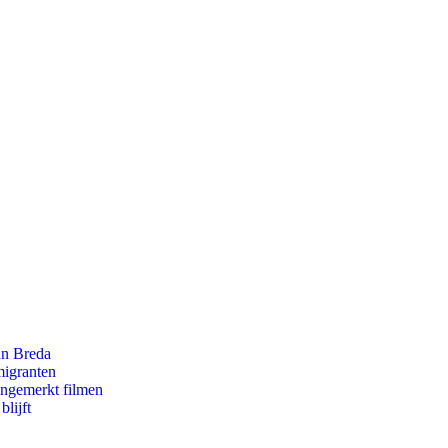
an Breda
migranten
ongemerkt filmen
lijft