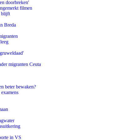
pen doorbreken'
ongemerkt filmen
blijft
an Breda
migranten
 leeg
'gruweldaad'
onder migranten Ceuta
en beter bewaken?
e examens
maan
agwater
suitkering
oorte in VS