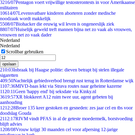
32
16/07
Pentagon voert vrijwillige testosterontests in voor Amerikaanse
militairen
106
14/07
Levensvatbare kinderen aborteren zonder medische
noodzaak wordt makkelijk
55
08/07
Biohacker die eeuwig wil leven is ongeneeslijk ziek
88
07/07
Huiselijk geweld treft mannen bijna net zo vaak als vrouwen,
vrouwen net zo vaak dader
Nederland
Nederland
Scrollbar gebruiken
opslaan
2
10:03
Inbraak bij Haagse politie: dieven betrapt bij stelen illegale
sigaretten
4
09:50
Nachtelijk gebiedsverbod brengt rust terug in Rotterdamse wijk
11
07:36
MIVD-baas lekt via Strava routes naar geheime kazerne
11
20:11
Geen 'happy end' bij seksdate via Kinky.nl
36
19:57
XR blokkeert A12 ruim twee uur, agent gebeten bij
aanhouding
12
12:28
Broer 135 keer gestoken en gesneden: zes jaar cel en tbs voor
doodslag Gouda
21
12:17
RIVM vindt PFAS in al de geteste moedermelk, borstvoeding
blijft advies
12
08/08
Vrouw krijgt 30 maanden cel voor afpersing 12-jarige
misdienaar in kerk