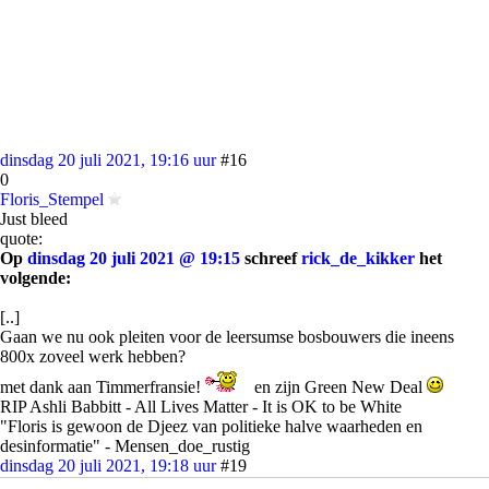
dinsdag 20 juli 2021, 19:16 uur
#16
0
Floris_Stempel
Just bleed
quote:
Op
dinsdag 20 juli 2021 @ 19:15
schreef
rick_de_kikker
het
volgende:
[..]
Gaan we nu ook pleiten voor de leersumse bosbouwers die ineens
800x zoveel werk hebben?
met dank aan Timmerfransie!
en zijn Green New Deal
RIP Ashli Babbitt - All Lives Matter - It is OK to be White
"Floris is gewoon de Djeez van politieke halve waarheden en
desinformatie" - Mensen_doe_rustig
dinsdag 20 juli 2021, 19:18 uur
#19
7