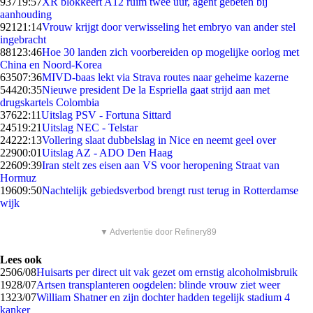
937
19:57
XR blokkeert A12 ruim twee uur, agent gebeten bij
aanhouding
921
21:14
Vrouw krijgt door verwisseling het embryo van ander stel
ingebracht
881
23:46
Hoe 30 landen zich voorbereiden op mogelijke oorlog met
China en Noord-Korea
635
07:36
MIVD-baas lekt via Strava routes naar geheime kazerne
544
20:35
Nieuwe president De la Espriella gaat strijd aan met
drugskartels Colombia
376
22:11
Uitslag PSV - Fortuna Sittard
245
19:21
Uitslag NEC - Telstar
242
22:13
Vollering slaat dubbelslag in Nice en neemt geel over
229
00:01
Uitslag AZ - ADO Den Haag
226
09:39
Iran stelt zes eisen aan VS voor heropening Straat van
Hormuz
196
09:50
Nachtelijk gebiedsverbod brengt rust terug in Rotterdamse
wijk
▼ Advertentie door Refinery89
Lees ook
25
06/08
Huisarts per direct uit vak gezet om ernstig alcoholmisbruik
19
28/07
Artsen transplanteren oogdelen: blinde vrouw ziet weer
13
23/07
William Shatner en zijn dochter hadden tegelijk stadium 4
kanker