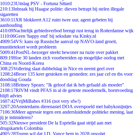
10
10:23
Uitslag PSV - Fortuna Sittard
2
10:13
Inbraak bij Haagse politie: dieven betrapt bij stelen illegale
sigaretten
36
10:11
XR blokkeert A12 ruim twee uur, agent gebeten bij
aanhouding
4
10:09
Nachtelijk gebiedsverbod brengt rust terug in Rotterdamse wijk
11
10:06
Geen 'happy end' bij seksdate via Kinky.nl
49
09:54
VS: kans op Russische aanval op NAVO-land groeit,
munitietekort wordt probleem
50
09:41
PostNL-bezorger steekt bewoner na ruzie over pakket
8
09:19
Hoe 30 landen zich voorbereiden op mogelijke oorlog met
China en Noord-Korea
3
08:25
Vollering slaat dubbelslag in Nice en neemt geel over
12
08:24
Broer 135 keer gestoken en gesneden: zes jaar cel en tbs voor
doodslag Gouda
31
08:18
Britney Spears: "Ik geloof dat ik heb gefaald als moeder"
21
08:17
RIVM vindt PFAS in al de geteste moedermelk, borstvoeding
blijft advies
16
07:42
VrijMiBabes #316 (not very sfw!)
32
07:20
Amsterdams dierenasiel DOA overspoeld met babykonijntjes
71
06:36
Meer agressie tegen een andersluidende politieke mening, laat
jij je intimideren?
5
05:32
Nieuwe president De la Espriella gaat strijd aan met
drugskartels Colombia
49
05:28
Trump wil dat J.D. Vance hem in 2028 opvolgt