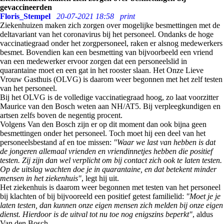
gevaccineerden
Floris_Stempel
20-07-2021 18:58
print
Ziekenhuizen maken zich zorgen over mogelijke besmettingen met de
deltavariant van het coronavirus bij het personeel. Ondanks de hoge
vaccinatiegraad onder het zorgpersoneel, raken er alsnog medewerkers
besmet. Bovendien kan een besmetting van bijvoorbeeld een vriend
van een medewerker ervoor zorgen dat een personeelslid in
quarantaine moet en een gat in het rooster slaan. Het Onze Lieve
Vrouw Gasthuis (OLVG) is daarom weer begonnen met het zelf testen
van het personeel.
Bij het OLVG is de volledige vaccinatiegraad hoog, zo laat voorzitter
Maurice van den Bosch weten aan NH/AT5. Bij verpleegkundigen en
artsen zelfs boven de negentig procent.
Volgens Van den Bosch zijn er op dit moment dan ook bijna geen
besmettingen onder het personeel. Toch moet hij een deel van het
personeelsbestand af en toe missen:
"Waar we last van hebben is dat
de jongeren allemaal vrienden en vriendinnetjes hebben die positief
testen. Zij zijn dan wel verplicht om bij contact zich ook te laten testen.
Op de uitslag wachten doe je in quarantaine, en dat betekent minder
mensen in het ziekenhuis"
, legt hij uit.
Het ziekenhuis is daarom weer begonnen met testen van het personeel
bij klachten of bij bijvooreeld een positief getest familielid:
"Moet je je
laten testen, dan kunnen onze eigen mensen zich melden bij onze eigen
dienst. Hierdoor is de uitval tot nu toe nog enigszins beperkt"
, aldus
Van den Bosch.