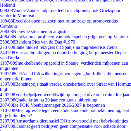
Holland
0
08/08
Van de Zandschulp overleeft matchpoints, ook Griekspoor
verder in Montreal
1
08/08
Excelsior opent seizoen met ruime zege op promovendus
Cambuur
2
08/08
Nieuw te streamen in augustus
4
08/08
Niewiadoma profiteert van pokerspel en grijpt geel op Ventoux
35
08/08
Random Pics van de Dag #1979
27
07/08
Italië hindert reizigers uit Spanje na migratiecrisis Ceuta
24
07/08
Vier aanhoudingen na doodsbedreiging burgemeester Depla
van Breda
11
07/08
Smokkelbende opgerold in Spanje, verdienden miljoenen aan
migranten
39
07/08
CDA en D66 willen ingrijpen tegen 'gluurbrillen' die mensen
ongemerkt filmen
13
07/08
Benzineprijs daalt verder, onzekerheid over Straat van Hormuz
blijft
42
07/08
Voedselprijzen wereldwijd op hoogste niveau in ruim drie jaar
23
07/08
Quake krijgt na 30 jaar een gratis uitbreiding
2
07/08
De FOK!Voetbalmanager 2026/2027 is begonnen
71
07/08
Meer agressie tegen een andersluidende politieke mening, laat
jij je intimideren?
32
07/08
Amsterdams dierenasiel DOA overspoeld met babykonijntjes
29
07/08
Kabinet geeft bedrijven geen compensatie voor schade door