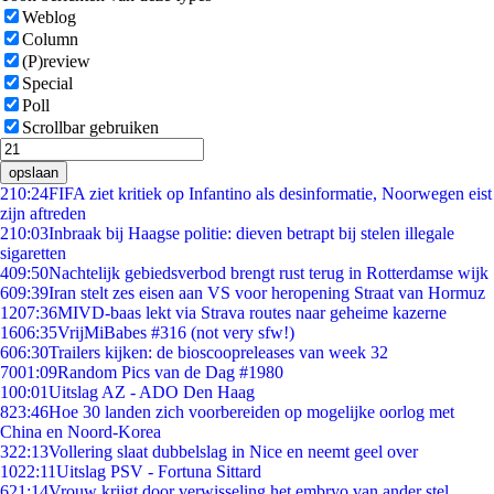
Weblog
Column
(P)review
Special
Poll
Scrollbar gebruiken
opslaan
2
10:24
FIFA ziet kritiek op Infantino als desinformatie, Noorwegen eist
zijn aftreden
2
10:03
Inbraak bij Haagse politie: dieven betrapt bij stelen illegale
sigaretten
4
09:50
Nachtelijk gebiedsverbod brengt rust terug in Rotterdamse wijk
6
09:39
Iran stelt zes eisen aan VS voor heropening Straat van Hormuz
12
07:36
MIVD-baas lekt via Strava routes naar geheime kazerne
16
06:35
VrijMiBabes #316 (not very sfw!)
6
06:30
Trailers kijken: de bioscoopreleases van week 32
70
01:09
Random Pics van de Dag #1980
1
00:01
Uitslag AZ - ADO Den Haag
8
23:46
Hoe 30 landen zich voorbereiden op mogelijke oorlog met
China en Noord-Korea
3
22:13
Vollering slaat dubbelslag in Nice en neemt geel over
10
22:11
Uitslag PSV - Fortuna Sittard
6
21:14
Vrouw krijgt door verwisseling het embryo van ander stel