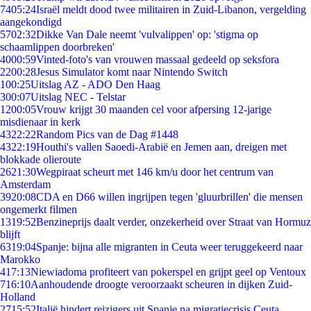
74
05:24
Israël meldt dood twee militairen in Zuid-Libanon, vergelding
aangekondigd
57
02:32
Dikke Van Dale neemt 'vulvalippen' op: 'stigma op
schaamlippen doorbreken'
40
00:59
Vinted-foto's van vrouwen massaal gedeeld op seksfora
22
00:28
Jesus Simulator komt naar Nintendo Switch
1
00:25
Uitslag AZ - ADO Den Haag
3
00:07
Uitslag NEC - Telstar
12
00:05
Vrouw krijgt 30 maanden cel voor afpersing 12-jarige
misdienaar in kerk
43
22:22
Random Pics van de Dag #1448
43
22:19
Houthi's vallen Saoedi-Arabië en Jemen aan, dreigen met
blokkade olieroute
26
21:30
Wegpiraat scheurt met 146 km/u door het centrum van
Amsterdam
39
20:08
CDA en D66 willen ingrijpen tegen 'gluurbrillen' die mensen
ongemerkt filmen
13
19:52
Benzineprijs daalt verder, onzekerheid over Straat van Hormuz
blijft
63
19:04
Spanje: bijna alle migranten in Ceuta weer teruggekeerd naar
Marokko
4
17:13
Niewiadoma profiteert van pokerspel en grijpt geel op Ventoux
7
16:10
Aanhoudende droogte veroorzaakt scheuren in dijken Zuid-
Holland
27
15:52
Italië hindert reizigers uit Spanje na migratiecrisis Ceuta