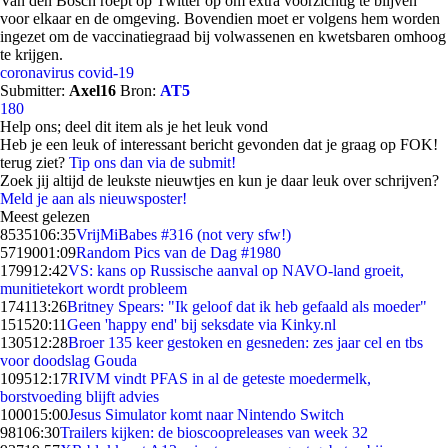
Van den Bosch roept op Twitter op om extra voorzichtig te blijven
voor elkaar en de omgeving. Bovendien moet er volgens hem worden
ingezet om de vaccinatiegraad bij volwassenen en kwetsbaren omhoog
te krijgen.
coronavirus
covid-19
Submitter:
Axel16
Bron:
AT5
180
Help ons; deel dit item als je het leuk vond
Heb je een leuk of interessant bericht gevonden dat je graag op FOK!
terug ziet?
Tip ons dan via de submit!
Zoek jij altijd de leukste nieuwtjes en kun je daar leuk over schrijven?
Meld je aan als nieuwsposter!
Meest gelezen
85351
06:35
VrijMiBabes #316 (not very sfw!)
57190
01:09
Random Pics van de Dag #1980
1799
12:42
VS: kans op Russische aanval op NAVO-land groeit,
munitietekort wordt probleem
1741
13:26
Britney Spears: "Ik geloof dat ik heb gefaald als moeder"
1515
20:11
Geen 'happy end' bij seksdate via Kinky.nl
1305
12:28
Broer 135 keer gestoken en gesneden: zes jaar cel en tbs
voor doodslag Gouda
1095
12:17
RIVM vindt PFAS in al de geteste moedermelk,
borstvoeding blijft advies
1000
15:00
Jesus Simulator komt naar Nintendo Switch
981
06:30
Trailers kijken: de bioscoopreleases van week 32