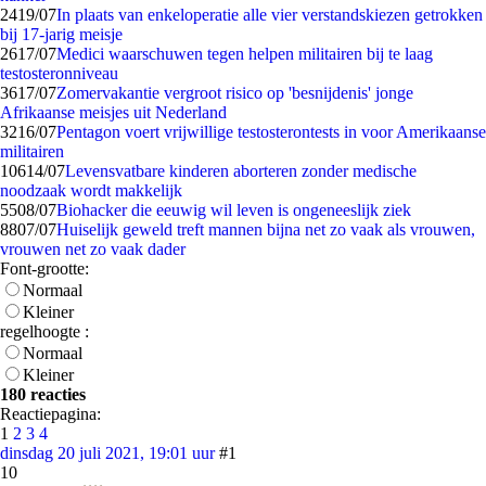
24
19/07
In plaats van enkeloperatie alle vier verstandskiezen getrokken
bij 17-jarig meisje
26
17/07
Medici waarschuwen tegen helpen militairen bij te laag
testosteronniveau
36
17/07
Zomervakantie vergroot risico op 'besnijdenis' jonge
Afrikaanse meisjes uit Nederland
32
16/07
Pentagon voert vrijwillige testosterontests in voor Amerikaanse
militairen
106
14/07
Levensvatbare kinderen aborteren zonder medische
noodzaak wordt makkelijk
55
08/07
Biohacker die eeuwig wil leven is ongeneeslijk ziek
88
07/07
Huiselijk geweld treft mannen bijna net zo vaak als vrouwen,
vrouwen net zo vaak dader
Font-grootte:
Normaal
Kleiner
regelhoogte :
Normaal
Kleiner
180 reacties
Reactiepagina:
1
2
3
4
dinsdag 20 juli 2021, 19:01 uur
#1
10