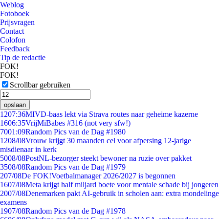
Weblog
Fotoboek
Prijsvragen
Contact
Colofon
Feedback
Tip de redactie
FOK!
FOK!
Scrollbar gebruiken
opslaan
12
07:36
MIVD-baas lekt via Strava routes naar geheime kazerne
16
06:35
VrijMiBabes #316 (not very sfw!)
70
01:09
Random Pics van de Dag #1980
12
08/08
Vrouw krijgt 30 maanden cel voor afpersing 12-jarige
misdienaar in kerk
50
08/08
PostNL-bezorger steekt bewoner na ruzie over pakket
35
08/08
Random Pics van de Dag #1979
2
07/08
De FOK!Voetbalmanager 2026/2027 is begonnen
16
07/08
Meta krijgt half miljard boete voor mentale schade bij jongeren
20
07/08
Denemarken pakt AI-gebruik in scholen aan: extra mondelinge
examens
19
07/08
Random Pics van de Dag #1978