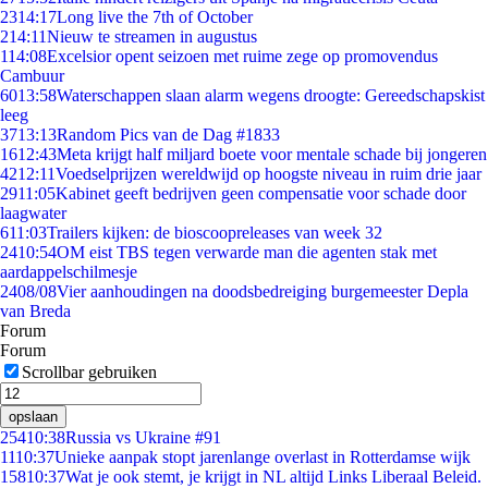
23
14:17
Long live the 7th of October
2
14:11
Nieuw te streamen in augustus
1
14:08
Excelsior opent seizoen met ruime zege op promovendus
Cambuur
60
13:58
Waterschappen slaan alarm wegens droogte: Gereedschapskist
leeg
37
13:13
Random Pics van de Dag #1833
16
12:43
Meta krijgt half miljard boete voor mentale schade bij jongeren
42
12:11
Voedselprijzen wereldwijd op hoogste niveau in ruim drie jaar
29
11:05
Kabinet geeft bedrijven geen compensatie voor schade door
laagwater
6
11:03
Trailers kijken: de bioscoopreleases van week 32
24
10:54
OM eist TBS tegen verwarde man die agenten stak met
aardappelschilmesje
24
08/08
Vier aanhoudingen na doodsbedreiging burgemeester Depla
van Breda
Forum
Forum
Scrollbar gebruiken
opslaan
254
10:38
Russia vs Ukraine #91
11
10:37
Unieke aanpak stopt jarenlange overlast in Rotterdamse wijk
158
10:37
Wat je ook stemt, je krijgt in NL altijd Links Liberaal Beleid.