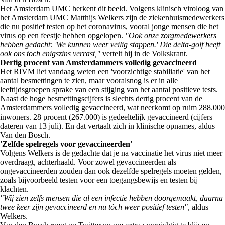
Het Amsterdam UMC herkent dit beeld. Volgens klinisch viroloog van
het Amsterdam UMC Matthijs Welkers zijn de ziekenhuismedewerkers
die nu positief testen op het coronavirus, vooral jonge mensen die het
virus op een feestje hebben opgelopen.
"Ook onze zorgmedewerkers
hebben gedacht: 'We kunnen weer veilig stappen.' Die delta-golf heeft
ook ons toch enigszins verrast,"
vertelt hij in de Volkskrant.
Dertig procent van Amsterdammers volledig gevaccineerd
Het RIVM liet vandaag weten een 'voorzichtige stabiliatie' van het
aantal besmettingen te zien, maar vooralsnog is er in alle
leeftijdsgroepen sprake van een stijging van het aantal positieve tests.
Naast de hoge besmettingscijfers is slechts dertig procent van de
Amsterdammers volledig gevaccineerd, wat neerkomt op ruim 288.000
inwoners. 28 procent (267.000) is gedeeltelijk gevaccineerd (cijfers
dateren van 13 juli). En dat vertaalt zich in klinische opnames, aldus
Van den Bosch.
'Zelfde spelregels voor gevaccineerden'
Volgens Welkers is de gedachte dat je na vaccinatie het virus niet meer
overdraagt, achterhaald. Voor zowel gevaccineerden als
ongevaccineerden zouden dan ook dezelfde spelregels moeten gelden,
zoals bijvoorbeeld testen voor een toegangsbewijs en testen bij
klachten.
"Wij zien zelfs mensen die al een infectie hebben doorgemaakt, daarna
twee keer zijn gevaccineerd en nu tóch weer positief testen"
, aldus
Welkers.