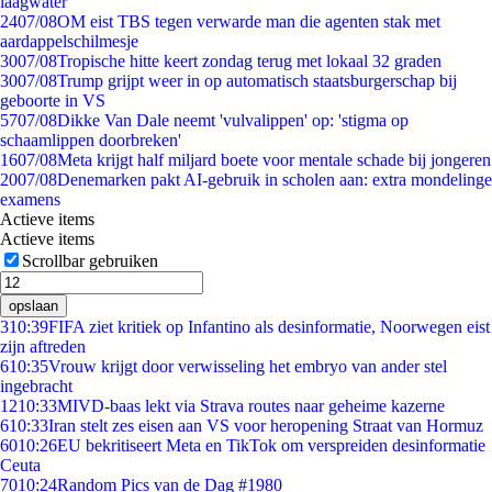
laagwater
24
07/08
OM eist TBS tegen verwarde man die agenten stak met
aardappelschilmesje
30
07/08
Tropische hitte keert zondag terug met lokaal 32 graden
30
07/08
Trump grijpt weer in op automatisch staatsburgerschap bij
geboorte in VS
57
07/08
Dikke Van Dale neemt 'vulvalippen' op: 'stigma op
schaamlippen doorbreken'
16
07/08
Meta krijgt half miljard boete voor mentale schade bij jongeren
20
07/08
Denemarken pakt AI-gebruik in scholen aan: extra mondelinge
examens
Actieve items
Actieve items
Scrollbar gebruiken
opslaan
3
10:39
FIFA ziet kritiek op Infantino als desinformatie, Noorwegen eist
zijn aftreden
6
10:35
Vrouw krijgt door verwisseling het embryo van ander stel
ingebracht
12
10:33
MIVD-baas lekt via Strava routes naar geheime kazerne
6
10:33
Iran stelt zes eisen aan VS voor heropening Straat van Hormuz
60
10:26
EU bekritiseert Meta en TikTok om verspreiden desinformatie
Ceuta
70
10:24
Random Pics van de Dag #1980