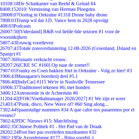
101
08:18
De Schatkamer van Beeld & Geluid #4
84
08:15
2010: Vermissing van Herman Ploegstra
280
08:07
Oorlog in Oekraïne #1318 Drone baby drone
78
08:03
Trump wil dat J.D. Vance hem in 2028 opvolgt
4
08:03
Podcasts
260
07:50
[Videoland] B&B vol liefde 6de seizoen #1 voor de
vooruitkijkers
58
07:43
Eeuwig voortleven
267
07:43
Totale zonsverduistering 12-08-2026 (Groenland, IJsland en
Spanje) #1
70
07:36
Huisarts verkracht vrouw.
282
07:26
[CRE SC #160] Op naar de zomer!!
79
07:01
Franky en Coen bakken friet in Oekraïne - Volg ze hier! #3
19
06:43
Managarm's boerderij deel #5.1
78
06:40
[IndyCar] #115 We're in Nashville Tennessee
169
06:37
Traditioneel tekenen #6; met honden
34
06:12
Astronomie in de Achtertuin #6
112
04:42
[FOK!Voetbalmanager 2026/2027] #1 We zijn er weer
214
03:47
Punk, disco, New Wave of? #60 Sing along...
73
02:44
Spaanstalige nummers #34 A que calor nos pasaremos por el
verano?
78
02:42
PDC Nieuws #15: Matchfixing
46
02:35
Chinese Politiek #1 - Het Pad van de Draak
282
02:24
Post hier pas overleden muzikanten #32
28
02:19
De Avondetappe #177 - Bijna voorbij :(