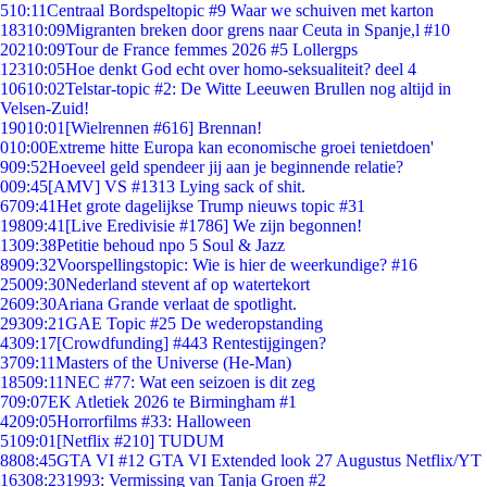
5
10:11
Centraal Bordspeltopic #9 Waar we schuiven met karton
183
10:09
Migranten breken door grens naar Ceuta in Spanje,l #10
202
10:09
Tour de France femmes 2026 #5 Lollergps
123
10:05
Hoe denkt God echt over homo-seksualiteit? deel 4
106
10:02
Telstar-topic #2: De Witte Leeuwen Brullen nog altijd in
Velsen-Zuid!
190
10:01
[Wielrennen #616] Brennan!
0
10:00
Extreme hitte Europa kan economische groei tenietdoen'
9
09:52
Hoeveel geld spendeer jij aan je beginnende relatie?
0
09:45
[AMV] VS #1313 Lying sack of shit.
67
09:41
Het grote dagelijkse Trump nieuws topic #31
198
09:41
[Live Eredivisie #1786] We zijn begonnen!
13
09:38
Petitie behoud npo 5 Soul & Jazz
89
09:32
Voorspellingstopic: Wie is hier de weerkundige? #16
250
09:30
Nederland stevent af op watertekort
26
09:30
Ariana Grande verlaat de spotlight.
293
09:21
GAE Topic #25 De wederopstanding
43
09:17
[Crowdfunding] #443 Rentestijgingen?
37
09:11
Masters of the Universe (He-Man)
185
09:11
NEC #77: Wat een seizoen is dit zeg
7
09:07
EK Atletiek 2026 te Birmingham #1
42
09:05
Horrorfilms #33: Halloween
51
09:01
[Netflix #210] TUDUM
88
08:45
GTA VI #12 GTA VI Extended look 27 Augustus Netflix/YT
163
08:23
1993: Vermissing van Tanja Groen #2