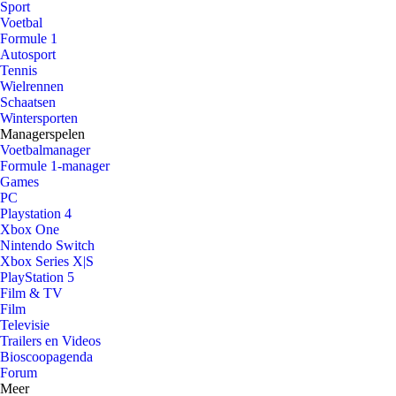
Sport
Voetbal
Formule 1
Autosport
Tennis
Wielrennen
Schaatsen
Wintersporten
Managerspelen
Voetbalmanager
Formule 1-manager
Games
PC
Playstation 4
Xbox One
Nintendo Switch
Xbox Series X|S
PlayStation 5
Film & TV
Film
Televisie
Trailers en Videos
Bioscoopagenda
Forum
Meer