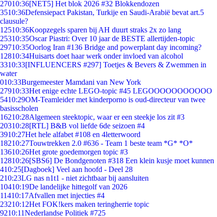
270
10:36
[NET5] Het blok 2026 #32 Blokkendozen
35
10:36
Defensiepact Pakistan, Turkije en Saudi-Arabië bevat art.5
clausule?
125
10:36
Koopzegels sparen bij AH duurt straks 2x zo lang
253
10:35
Oscar Piastri: Over 10 jaar de BESTE allertijden-topic
297
10:35
Oorlog Iran #136 Bridge and powerplant day incoming?
128
10:34
Huisarts doet haar werk onder invloed van alcohol
33
10:33
[INFLUENCERS #297] Toetjes & Bevers & Zwemmen in
water
0
10:33
Burgemeester Mamdani van New York
279
10:33
Het enige echte LEGO-topic #45 LEGOOOOOOOOOOO
54
10:29
OM-Teamleider met kinderporno is oud-directeur van twee
basisscholen
162
10:28
Algemeen steektopic, waar er een steekje los zit #3
203
10:28
[RTL] B&B vol liefde 6de seizoen #4
39
10:27
Het hele alfabet #108 en 4letterwoord
182
10:27
Touwtrekken 2.0 #636 - Team 1 beste team *G* *O*
136
10:26
Het grote goedemorgen topic #3
128
10:26
[SBS6] De Bondgenoten #318 Een klein kusje moet kunnen
4
10:25
[Dagboek] Veel aan hoofd - Deel 28
2
10:23
LG nas n1t1 - niet zichtbaar bij aansluiten
104
10:19
De landelijke hittegolf van 2026
114
10:17
Afvallen met injecties #4
232
10:12
Het FOK!kers maken teringherrie topic
92
10:11
Nederlandse Politiek #725