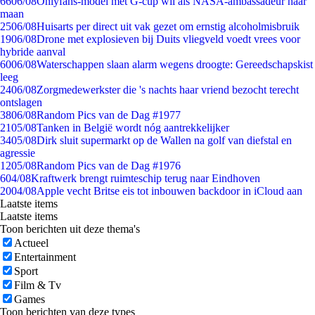
66
06/08
Onlyfans-model met G-cup wil als NASA-ambassadeur naar
maan
25
06/08
Huisarts per direct uit vak gezet om ernstig alcoholmisbruik
19
06/08
Drone met explosieven bij Duits vliegveld voedt vrees voor
hybride aanval
60
06/08
Waterschappen slaan alarm wegens droogte: Gereedschapskist
leeg
24
06/08
Zorgmedewerkster die 's nachts haar vriend bezocht terecht
ontslagen
38
06/08
Random Pics van de Dag #1977
21
05/08
Tanken in België wordt nóg aantrekkelijker
34
05/08
Dirk sluit supermarkt op de Wallen na golf van diefstal en
agressie
12
05/08
Random Pics van de Dag #1976
6
04/08
Kraftwerk brengt ruimteschip terug naar Eindhoven
20
04/08
Apple vecht Britse eis tot inbouwen backdoor in iCloud aan
Laatste items
Laatste items
Toon berichten uit deze thema's
Actueel
Entertainment
Sport
Film & Tv
Games
Toon berichten van deze types