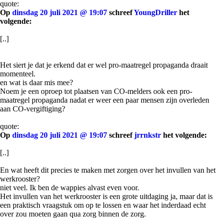
quote:
Op
dinsdag 20 juli 2021 @ 19:07
schreef
YoungDriller
het
volgende:
[..]
Het siert je dat je erkend dat er wel pro-maatregel propaganda draait
momenteel.
en wat is daar mis mee?
Noem je een oproep tot plaatsen van CO-melders ook een pro-
maatregel propaganda nadat er weer een paar mensen zijn overleden
aan CO-vergiftiging?
quote:
Op
dinsdag 20 juli 2021 @ 19:07
schreef
jrrnkstr
het volgende:
[..]
En wat heeft dit precies te maken met zorgen over het invullen van het
werkrooster?
niet veel. Ik ben de wappies alvast even voor.
Het invullen van het werkrooster is een grote uitdaging ja, maar dat is
een praktisch vraagstuk om op te lossen en waar het inderdaad echt
over zou moeten gaan qua zorg binnen de zorg.