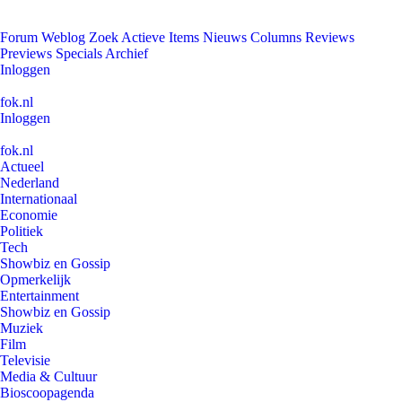
Forum
Weblog
Zoek
Actieve Items
Nieuws
Columns
Reviews
Previews
Specials
Archief
Inloggen
fok.nl
Inloggen
fok.nl
Actueel
Nederland
Internationaal
Economie
Politiek
Tech
Showbiz en Gossip
Opmerkelijk
Entertainment
Showbiz en Gossip
Muziek
Film
Televisie
Media & Cultuur
Bioscoopagenda