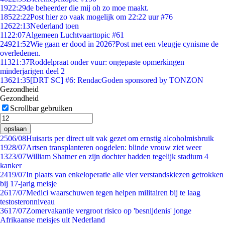
19
22:29
de beheerder die mij oh zo moe maakt.
185
22:22
Post hier zo vaak mogelijk om 22:22 uur #76
126
22:13
Nederland toen
11
22:07
Algemeen Luchtvaarttopic #61
249
21:52
Wie gaan er dood in 2026?Post met een vleugje cynisme de
overledenen.
113
21:37
Roddelpraat onder vuur: ongepaste opmerkingen
minderjarigen deel 2
136
21:35
[DRT SC] #6: RendacGoden sponsored by TONZON
Gezondheid
Gezondheid
Scrollbar gebruiken
opslaan
25
06/08
Huisarts per direct uit vak gezet om ernstig alcoholmisbruik
19
28/07
Artsen transplanteren oogdelen: blinde vrouw ziet weer
13
23/07
William Shatner en zijn dochter hadden tegelijk stadium 4
kanker
24
19/07
In plaats van enkeloperatie alle vier verstandskiezen getrokken
bij 17-jarig meisje
26
17/07
Medici waarschuwen tegen helpen militairen bij te laag
testosteronniveau
36
17/07
Zomervakantie vergroot risico op 'besnijdenis' jonge
Afrikaanse meisjes uit Nederland