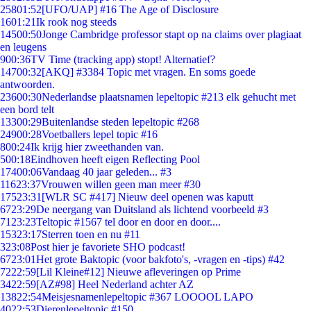
258
01:52
[UFO/UAP] #16 The Age of Disclosure
16
01:21
Ik rook nog steeds
145
00:50
Jonge Cambridge professor stapt op na claims over plagiaat
en leugens
9
00:36
TV Time (tracking app) stopt! Alternatief?
147
00:32
[AKQ] #3384 Topic met vragen. En soms goede
antwoorden.
236
00:30
Nederlandse plaatsnamen lepeltopic #213 elk gehucht met
een bord telt
133
00:29
Buitenlandse steden lepeltopic #268
249
00:28
Voetballers lepel topic #16
8
00:24
Ik krijg hier zweethanden van.
5
00:18
Eindhoven heeft eigen Reflecting Pool
174
00:06
Vandaag 40 jaar geleden... #3
116
23:37
Vrouwen willen geen man meer #30
175
23:31
[WLR SC #417] Nieuw deel openen was kaputt
67
23:29
De neergang van Duitsland als lichtend voorbeeld #3
71
23:23
Teltopic #1567 tel door en door en door....
153
23:17
Sterren toen en nu #11
3
23:08
Post hier je favoriete SHO podcast!
67
23:01
Het grote Baktopic (voor bakfoto's, -vragen en -tips) #42
72
22:59
[Lil Kleine#12] Nieuwe afleveringen op Prime
34
22:59
[AZ#98] Heel Nederland achter AZ
138
22:54
Meisjesnamenlepeltopic #367 LOOOOL LAPO
40
22:53
Dierenlepeltopic #150