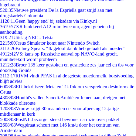
ingebracht
5
20:35
Nieuwe president De la Espriella gaat strijd aan met
drugskartels Colombia
11
20:11
Geen 'happy end' bij seksdate via Kinky.nl
36
19:57
XR blokkeert A12 ruim twee uur, agent gebeten bij
aanhouding
3
19:21
Uitslag NEC - Telstar
22
15:00
Jesus Simulator komt naar Nintendo Switch
31
13:26
Britney Spears: "Ik geloof dat ik heb gefaald als moeder"
49
12:42
VS: kans op Russische aanval op NAVO-land groeit,
munitietekort wordt probleem
12
12:28
Broer 135 keer gestoken en gesneden: zes jaar cel en tbs voor
doodslag Gouda
21
12:17
RIVM vindt PFAS in al de geteste moedermelk, borstvoeding
blijft advies
60
08/08
EU bekritiseert Meta en TikTok om verspreiden desinformatie
Ceuta
43
08/08
Houthi's vallen Saoedi-Arabië en Jemen aan, dreigen met
blokkade olieroute
12
08/08
Vrouw krijgt 30 maanden cel voor afpersing 12-jarige
misdienaar in kerk
50
08/08
PostNL-bezorger steekt bewoner na ruzie over pakket
26
08/08
Wegpiraat scheurt met 146 km/u door het centrum van
Amsterdam
7
08/08
Aanhoudende droogte veroorzaakt scheuren in dijken Zuid-