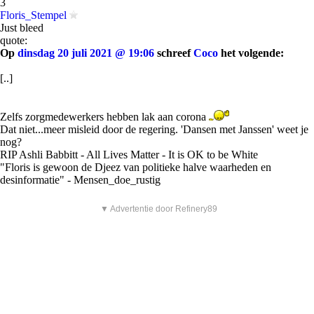
3
Floris_Stempel
Just bleed
quote:
Op
dinsdag 20 juli 2021 @ 19:06
schreef
Coco
het volgende:
[..]
Zelfs zorgmedewerkers hebben lak aan corona
Dat niet...meer misleid door de regering. 'Dansen met Janssen' weet je
nog?
RIP Ashli Babbitt - All Lives Matter - It is OK to be White
"Floris is gewoon de Djeez van politieke halve waarheden en
desinformatie" - Mensen_doe_rustig
▼ Advertentie door Refinery89