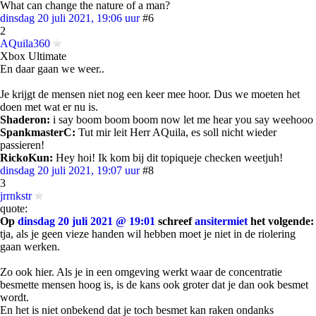
What can change the nature of a man?
dinsdag 20 juli 2021, 19:06 uur
#6
2
AQuila360
Xbox Ultimate
En daar gaan we weer..
Je krijgt de mensen niet nog een keer mee hoor. Dus we moeten het
doen met wat er nu is.
Shaderon:
i say boom boom boom now let me hear you say weehooo
SpankmasterC:
Tut mir leit Herr AQuila, es soll nicht wieder
passieren!
RickoKun:
Hey hoi! Ik kom bij dit topiqueje checken weetjuh!
dinsdag 20 juli 2021, 19:07 uur
#8
3
jrrnkstr
quote:
Op
dinsdag 20 juli 2021 @ 19:01
schreef
ansitermiet
het volgende:
tja, als je geen vieze handen wil hebben moet je niet in de riolering
gaan werken.
Zo ook hier. Als je in een omgeving werkt waar de concentratie
besmette mensen hoog is, is de kans ook groter dat je dan ook besmet
wordt.
En het is niet onbekend dat je toch besmet kan raken ondanks