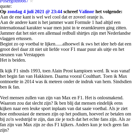
Posergoth6667
quote:
Op
zondag 4 juli 2021 @ 23:44
schreef
Valinor
het volgende:
Aan de ene kant is wel wel cool dat er zoveel oranje is.
Aan de andere kant is het jammer want Formule 1 had altijd een
internationaal karakter waar men juist in te eeamkleuren ging zitten.
Jammer dat het niet een allemaal redbull shirtjes zijn met Nederlandse
vlaggen ertussen.
Begint zo op voetbal te lijken......alhoewel ik sws het idee heb dat een
groot deel daar zit niet uit liefde voor F1 maar puur als uitje en het
steunen van Verstappen
Het is beiden.
Ik kijk F1 sinds 1993, toen Alain Prost kampioen werd. Ik was vanaf
het begin fan van Hakkinen. Daarna vooral Coulthart. Toen ik Max
ontmoette in 2014 was ik meteen onder de indruk van hem. Sindsdien
ben ik fan.
Veel mensen zullen van zijn van Max en F1. Het is onlosmakend.
Waarom zou dat slecht zijn? Ik ben blij dat mensen eindelijk eens
kijken naar een leuke sport inplaats van dat saaie voetbal. Als je ziet
hoe enthousiast de mensen zijn op het podium, hoeveel ze betalen om
bij zo'n wedstrijd te zijn, dan zie je toch dat het echte fans zijn. Als ze
fan zijn van Max zijn ze dus F1 kijkers. Anders kun je toch geen fan
zijn?