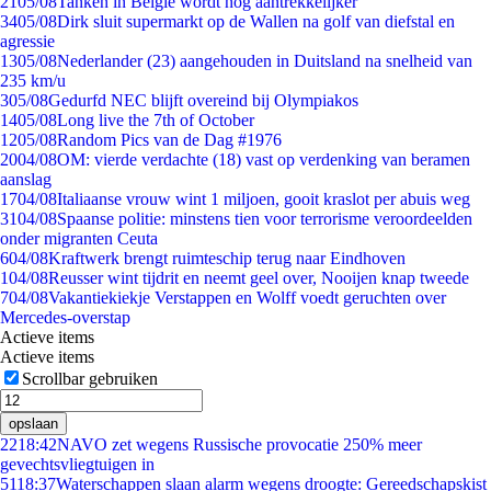
21
05/08
Tanken in België wordt nóg aantrekkelijker
34
05/08
Dirk sluit supermarkt op de Wallen na golf van diefstal en
agressie
13
05/08
Nederlander (23) aangehouden in Duitsland na snelheid van
235 km/u
3
05/08
Gedurfd NEC blijft overeind bij Olympiakos
14
05/08
Long live the 7th of October
12
05/08
Random Pics van de Dag #1976
20
04/08
OM: vierde verdachte (18) vast op verdenking van beramen
aanslag
17
04/08
Italiaanse vrouw wint 1 miljoen, gooit kraslot per abuis weg
31
04/08
Spaanse politie: minstens tien voor terrorisme veroordeelden
onder migranten Ceuta
6
04/08
Kraftwerk brengt ruimteschip terug naar Eindhoven
1
04/08
Reusser wint tijdrit en neemt geel over, Nooijen knap tweede
7
04/08
Vakantiekiekje Verstappen en Wolff voedt geruchten over
Mercedes-overstap
Actieve items
Actieve items
Scrollbar gebruiken
opslaan
22
18:42
NAVO zet wegens Russische provocatie 250% meer
gevechtsvliegtuigen in
51
18:37
Waterschappen slaan alarm wegens droogte: Gereedschapskist