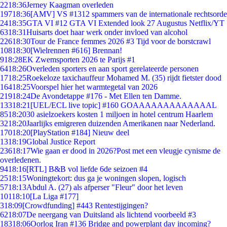
22
18:36
Jerney Kaagman overleden
197
18:36
[AMV] VS #1312 spammers van de internationale rechtsorde
24
18:35
GTA VI #12 GTA VI Extended look 27 Augustus Netflix/YT
63
18:31
Huisarts doet haar werk onder invloed van alcohol
226
18:30
Tour de France femmes 2026 #3 Tijd voor de borstcrawl
108
18:30
[Wielrennen #616] Brennan!
9
18:28
EK Zwemsporten 2026 te Parijs #1
64
18:26
Overleden sporters en aan sport gerelateerde personen
17
18:25
Roekeloze taxichauffeur Mohamed M. (35) rijdt fietster dood
164
18:25
Voorspel hier het warmtegetal van 2026
219
18:24
De Avondetappe #176 - Met Ellen ten Damme.
133
18:21
[UEL/ECL live topic] #160 GOAAAAAAAAAAAAAL
85
18:20
30 asielzoekers kosten 1 miljoen in hotel centrum Haarlem
32
18:20
Jaarlijks emigreren duizenden Amerikanen naar Nederland.
170
18:20
[PlayStation #184] Nieuw deel
13
18:19
Global Justice Report
236
18:17
Wie gaan er dood in 2026?Post met een vleugje cynisme de
overledenen.
94
18:16
[RTL] B&B vol liefde 6de seizoen #4
25
18:15
Woningtekort: dus ga je woningen slopen, logisch
57
18:13
Abdul A. (27) als afperser "Fleur" door het leven
101
18:10
[La Liga #177]
3
18:09
[Crowdfunding] #443 Rentestijgingen?
62
18:07
De neergang van Duitsland als lichtend voorbeeld #3
183
18:06
Oorlog Iran #136 Bridge and powerplant day incoming?