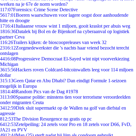
werken na je 67e de norm worden?
1
17:07
Forensics: Crime Scene Detective
56
17:01
Boeren waarschuwen voor lagere oogst door aanhoudende
hitte en droogte
17
16:41
Italiaanse vrouw wint 1 miljoen, gooit kraslot per abuis weg
18
16:36
Datalek bij Bol en de Bijenkorf na cyberaanval op logistiek
partner Ceva
1
16:26
Trailers kijken: de bioscoopreleases van week 32
23
16:12
Zorgmedewerkster die 's nachts haar vriend bezocht terecht
ontslagen
44
16:08
Progressieve Democraat El-Sayed wint nipt voorverkiezing
Michigan
36
15:56
Hackers roven Coldcard-bitcoinwallets leeg voor 114 miljoen
dollar
3
15:13
Geen Qatar en Abu Dhabi? Dan eindigt Formule 1-seizoen
mogelijk in Europa
18
14:48
Random Pics van de Dag #1978
31
13:00
Spaanse politie: minstens tien voor terrorisme veroordeelden
onder migranten Ceuta
34
12:59
Dirk sluit supermarkt op de Wallen na golf van diefstal en
agressie
8
12:53
The Division Resurgence nu gratis op pc
64
12:53
Zetelpeiling: 24 zetels voor Pro en 18 zetels voor D66, FvD,
JA21 en PVV
49
12:44
Man (25) sterft nadat hij lijm als condoom gebruikt