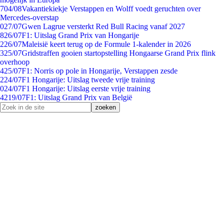
7
04/08
Vakantiekiekje Verstappen en Wolff voedt geruchten over
Mercedes-overstap
0
27/07
Gwen Lagrue versterkt Red Bull Racing vanaf 2027
8
26/07
F1: Uitslag Grand Prix van Hongarije
2
26/07
Maleisië keert terug op de Formule 1-kalender in 2026
3
25/07
Gridstraffen gooien startopstelling Hongaarse Grand Prix flink
overhoop
4
25/07
F1: Norris op pole in Hongarije, Verstappen zesde
2
24/07
F1 Hongarije: Uitslag tweede vrije training
0
24/07
F1 Hongarije: Uitslag eerste vrije training
42
19/07
F1: Uitslag Grand Prix van België