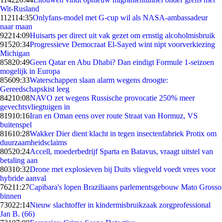
Wit-Rusland
1121
14:35
Onlyfans-model met G-cup wil als NASA-ambassadeur
naar maan
922
14:09
Huisarts per direct uit vak gezet om ernstig alcoholmisbruik
915
20:34
Progressieve Democraat El-Sayed wint nipt voorverkiezing
Michigan
858
20:49
Geen Qatar en Abu Dhabi? Dan eindigt Formule 1-seizoen
mogelijk in Europa
856
09:33
Waterschappen slaan alarm wegens droogte:
Gereedschapskist leeg
842
10:08
NAVO zet wegens Russische provocatie 250% meer
gevechtsvliegtuigen in
819
10:16
Iran en Oman eens over route Straat van Hormuz, VS
buitenspel
816
10:28
Wakker Dier dient klacht in tegen insectenfabriek Protix om
duurzaamheidsclaims
805
20:24
Accell, moederbedrijf Sparta en Batavus, vraagt uitstel van
betaling aan
803
10:32
Drone met explosieven bij Duits vliegveld voedt vrees voor
hybride aanval
762
11:27
Capibara's lopen Braziliaans parlementsgebouw Mato Grosso
binnen
730
22:14
Nieuw slachtoffer in kindermisbruikzaak zorgprofessional
Jan B. (66)