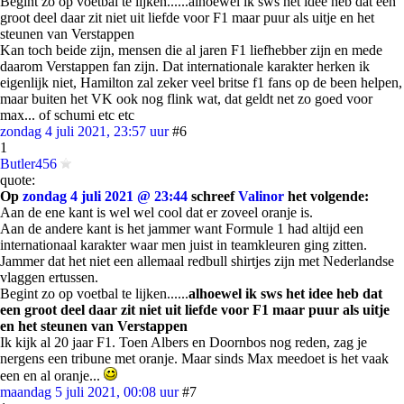
Begint zo op voetbal te lijken......alhoewel ik sws het idee heb dat een
groot deel daar zit niet uit liefde voor F1 maar puur als uitje en het
steunen van Verstappen
Kan toch beide zijn, mensen die al jaren F1 liefhebber zijn en mede
daarom Verstappen fan zijn. Dat internationale karakter herken ik
eigenlijk niet, Hamilton zal zeker veel britse f1 fans op de been helpen,
maar buiten het VK ook nog flink wat, dat geldt net zo goed voor
max... of schumi etc etc
zondag 4 juli 2021, 23:57 uur
#6
1
Butler456
quote:
Op
zondag 4 juli 2021 @ 23:44
schreef
Valinor
het volgende:
Aan de ene kant is wel wel cool dat er zoveel oranje is.
Aan de andere kant is het jammer want Formule 1 had altijd een
internationaal karakter waar men juist in teamkleuren ging zitten.
Jammer dat het niet een allemaal redbull shirtjes zijn met Nederlandse
vlaggen ertussen.
Begint zo op voetbal te lijken......
alhoewel ik sws het idee heb dat
een groot deel daar zit niet uit liefde voor F1 maar puur als uitje
en het steunen van Verstappen
Ik kijk al 20 jaar F1. Toen Albers en Doornbos nog reden, zag je
nergens een tribune met oranje. Maar sinds Max meedoet is het vaak
een en al oranje...
maandag 5 juli 2021, 00:08 uur
#7