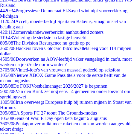
Rusland
44
20:34
Progressieve Democraat El-Sayed wint nipt voorverkiezing
Michigan
11
20:24
Accell, moederbedrijf Sparta en Batavus, vraagt uitstel van
betaling aan
4
20:11
Zomervakantieweerbericht: aanhoudend zomers
1
19:48
Vollering de sterkste na lastige heuvelrit
8
05/08
The Division Resurgence nu gratis op pc
36
05/08
Hackers roven Coldcard-bitcoinwallets leeg voor 114 miljoen
dollar
45
05/08
Doorwerken na AOW-leeftijd vaker vastgelegd in cao's, moet
werken na je 67e de norm worden?
37
05/08
Vinted-foto's van vrouwen massaal gedeeld op seksfora
1
05/08
Nieuwe XBOX Game Pass titels voor de eerste helft van de
maand augustus
2
05/08
De FOK!Voetbalmanager 2026/2027 is begonnen
50
05/08
Van den Brink zet nog eens 14 gemeenten onder toezicht om
spreidingswet
18
05/08
Iran overweegt Europese hulp bij ruimen mijnen in Straat van
Hormuz
3
05/08
EA Sports FC 27 toont The Grounds-modus
1
05/08
Gears of War: E-Day open beta begint 6 augustus
36
05/08
Pentagon verbruikt meer raketten dan kan worden aangevuld,
tekort dreigt