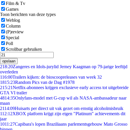
Film & Tv
Games
Toon berichten van deze types
Weblog
Column
(P)review
Special
Poll
Scrollbar gebruiken
opslaan
2
18:20
Zangeres en Idols-jurylid Jerney Kaagman op 79-jarige leeftijd
overleden
1
16:00
Trailers kijken: de bioscoopreleases van week 32
18
15:23
Random Pics van de Dag #1978
2
15:21
Netflix-abonnees krijgen exclusieve early access tot uitgebreide
GTA VI trailer
48
14:35
Onlyfans-model met G-cup wil als NASA-ambassadeur naar
maan
21
14:09
Huisarts per direct uit vak gezet om ernstig alcoholmisbruik
1
12:12
XBOX platform krijgt zijn eigen "Platinum" achievements dit
jaar
10
11:27
Capibara's lopen Braziliaans parlementsgebouw Mato Grosso
binnen