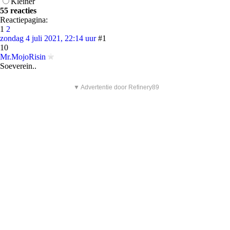
Kleiner
55 reacties
Reactiepagina:
1
2
zondag 4 juli 2021, 22:14 uur
#1
10
Mr.MojoRisin
Soeverein..
▼ Advertentie door Refinery89