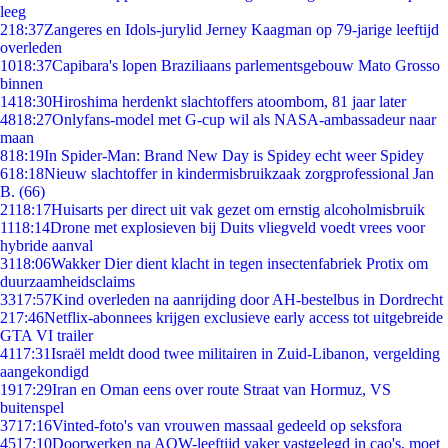
leeg
2
18:37
Zangeres en Idols-jurylid Jerney Kaagman op 79-jarige leeftijd
overleden
10
18:37
Capibara's lopen Braziliaans parlementsgebouw Mato Grosso
binnen
14
18:30
Hiroshima herdenkt slachtoffers atoombom, 81 jaar later
48
18:27
Onlyfans-model met G-cup wil als NASA-ambassadeur naar
maan
8
18:19
In Spider-Man: Brand New Day is Spidey echt weer Spidey
6
18:18
Nieuw slachtoffer in kindermisbruikzaak zorgprofessional Jan
B. (66)
21
18:17
Huisarts per direct uit vak gezet om ernstig alcoholmisbruik
11
18:14
Drone met explosieven bij Duits vliegveld voedt vrees voor
hybride aanval
31
18:06
Wakker Dier dient klacht in tegen insectenfabriek Protix om
duurzaamheidsclaims
33
17:57
Kind overleden na aanrijding door AH-bestelbus in Dordrecht
2
17:46
Netflix-abonnees krijgen exclusieve early access tot uitgebreide
GTA VI trailer
41
17:31
Israël meldt dood twee militairen in Zuid-Libanon, vergelding
aangekondigd
19
17:29
Iran en Oman eens over route Straat van Hormuz, VS
buitenspel
37
17:16
Vinted-foto's van vrouwen massaal gedeeld op seksfora
45
17:10
Doorwerken na AOW-leeftijd vaker vastgelegd in cao's, moet