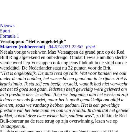
Nieuws
Sport
Formule 1
Verstappen: "Het is ongelofelijk"
Maarten (rubbereend)
04-07-2021 22:00
print
Net als vorige week won Max Verstappen de grand prix op de Red
Bull Ring afgetekend en onbedreigd. Omdat Lewis Hamilton slechts
vierde werd liep Verstappen ook nog eens flink uit in de strijd om de
wereldtitel. De Nederlander staat nu 32 punten voor de Brit.
"Het is ongelofelijk. De auto reed op rails. Wat voor banden we ook
onder de auto hadden, het was echt een genot om in te rijden. Het is
krankzinnig. Ik sta zelf een beetje versteld, want ik had niet verwacht
dat het zó goed zou gaan. Iedereen heeft geweldig werk geleverd om
zo’n prestatie neer te zetten. Toen we begonnen aan het weekend zag
iedereen ons als favoriet, maar het is nooit gemakkelijk om altijd te
leveren, zoals we vandaag hebben gedaan. Het is een geweldige
prestatie van het hele team en ook van Honda. Ik denk dat het gehele
pakket, vooral deze twee weken hier, subliem was"
, zo blikte de Red
Bull-coureur na de race terug op zijn overwinning, lezen we op
Verstappen.nl
.
Na drie gewonnen wedstrijden op rij door Verstappen strijkt het