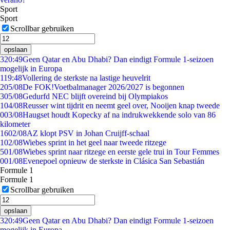
Sport
Sport
Scrollbar gebruiken
opslaan
3
20:49
Geen Qatar en Abu Dhabi? Dan eindigt Formule 1-seizoen
mogelijk in Europa
1
19:48
Vollering de sterkste na lastige heuvelrit
2
05/08
De FOK!Voetbalmanager 2026/2027 is begonnen
3
05/08
Gedurfd NEC blijft overeind bij Olympiakos
1
04/08
Reusser wint tijdrit en neemt geel over, Nooijen knap tweede
0
03/08
Haugset houdt Kopecky af na indrukwekkende solo van 86
kilometer
16
02/08
AZ klopt PSV in Johan Cruijff-schaal
1
02/08
Wiebes sprint in het geel naar tweede ritzege
5
01/08
Wiebes sprint naar ritzege en eerste gele trui in Tour Femmes
0
01/08
Evenepoel opnieuw de sterkste in Clásica San Sebastián
Formule 1
Formule 1
Scrollbar gebruiken
opslaan
3
20:49
Geen Qatar en Abu Dhabi? Dan eindigt Formule 1-seizoen
mogelijk in Europa