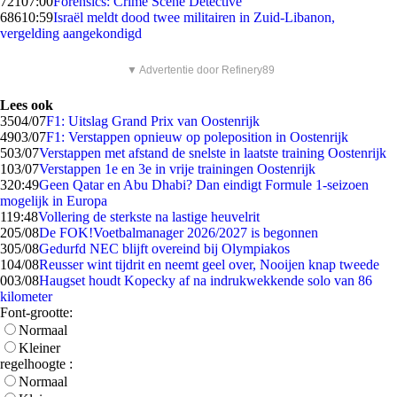
721
07:00
Forensics: Crime Scene Detective
686
10:59
Israël meldt dood twee militairen in Zuid-Libanon,
vergelding aangekondigd
▼ Advertentie door Refinery89
Lees ook
35
04/07
F1: Uitslag Grand Prix van Oostenrijk
49
03/07
F1: Verstappen opnieuw op poleposition in Oostenrijk
5
03/07
Verstappen met afstand de snelste in laatste training Oostenrijk
1
03/07
Verstappen 1e en 3e in vrije trainingen Oostenrijk
3
20:49
Geen Qatar en Abu Dhabi? Dan eindigt Formule 1-seizoen
mogelijk in Europa
1
19:48
Vollering de sterkste na lastige heuvelrit
2
05/08
De FOK!Voetbalmanager 2026/2027 is begonnen
3
05/08
Gedurfd NEC blijft overeind bij Olympiakos
1
04/08
Reusser wint tijdrit en neemt geel over, Nooijen knap tweede
0
03/08
Haugset houdt Kopecky af na indrukwekkende solo van 86
kilometer
Font-grootte:
Normaal
Kleiner
regelhoogte :
Normaal