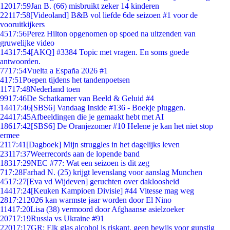
120
17:59
Jan B. (66) misbruikt zeker 14 kinderen
221
17:58
[Videoland] B&B vol liefde 6de seizoen #1 voor de
vooruitkijkers
45
17:56
Perez Hilton opgenomen op spoed na uitzenden van
gruwelijke video
143
17:54
[AKQ] #3384 Topic met vragen. En soms goede
antwoorden.
77
17:54
Vuelta a España 2026 #1
4
17:51
Poepen tijdens het tandenpoetsen
117
17:48
Nederland toen
99
17:46
De Schatkamer van Beeld & Geluid #4
144
17:46
[SBS6] Vandaag Inside #136 - Boekje pluggen.
244
17:45
Afbeeldingen die je gemaakt hebt met AI
186
17:42
[SBS6] De Oranjezomer #10 Helene je kan het niet stop
ermee
21
17:41
[Dagboek] Mijn struggles in het dagelijks leven
231
17:37
Weerrecords aan de lopende band
183
17:29
NEC #77: Wat een seizoen is dit zeg
7
17:28
Farhad N. (25) krijgt levenslang voor aanslag Munchen
45
17:27
[Eva vd Wijdeven] geruchten over dakloosheid
144
17:24
[Keuken Kampioen Divisie] #44 Vitesse mag weg
28
17:21
2026 kan warmste jaar worden door El Nino
114
17:20
Lisa (38) vermoord door Afghaanse asielzoeker
207
17:19
Russia vs Ukraine #91
220
17:17
GR: Elk glas alcohol is riskant, geen bewijs voor gunstig