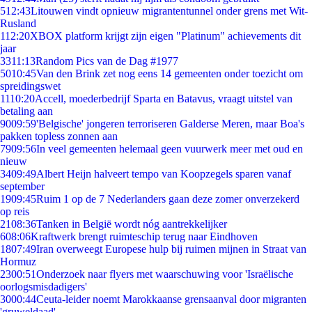
5
12:43
Litouwen vindt opnieuw migrantentunnel onder grens met Wit-
Rusland
1
12:20
XBOX platform krijgt zijn eigen "Platinum" achievements dit
jaar
33
11:13
Random Pics van de Dag #1977
50
10:45
Van den Brink zet nog eens 14 gemeenten onder toezicht om
spreidingswet
11
10:20
Accell, moederbedrijf Sparta en Batavus, vraagt uitstel van
betaling aan
90
09:59
'Belgische' jongeren terroriseren Galderse Meren, maar Boa's
pakken topless zonnen aan
79
09:56
In veel gemeenten helemaal geen vuurwerk meer met oud en
nieuw
34
09:49
Albert Heijn halveert tempo van Koopzegels sparen vanaf
september
19
09:45
Ruim 1 op de 7 Nederlanders gaan deze zomer onverzekerd
op reis
21
08:36
Tanken in België wordt nóg aantrekkelijker
6
08:06
Kraftwerk brengt ruimteschip terug naar Eindhoven
18
07:49
Iran overweegt Europese hulp bij ruimen mijnen in Straat van
Hormuz
23
00:51
Onderzoek naar flyers met waarschuwing voor 'Israëlische
oorlogsmisdadigers'
30
00:44
Ceuta-leider noemt Marokkaanse grensaanval door migranten
'gruweldaad'