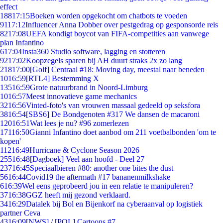
effect
188
17:15
Boeken worden opgekocht om chatbots te voeden
91
17:12
Influencer Anna Dobber over pestgedrag op gesponsorde reis
82
17:08
UEFA kondigt boycot van FIFA-competities aan vanwege
plan Infantino
6
17:04
Insta360 Studio software, lagging en stotteren
92
17:02
Koopzegels sparen bij AH duurt straks 2x zo lang
218
17:00
[Golf] Centraal #18: Moving day, meestal naar beneden
10
16:59
[RTL4] Bestemming X
135
16:59
Grote natuurbrand in Noord-Limburg
10
16:57
Meest innovatieve game mechanics
32
16:56
Vinted-foto's van vrouwen massaal gedeeld op seksfora
38
16:54
[SBS6] De Bondgenoten #317 We dansen de macaroni
120
16:51
Wat lees je nu? #96 zomerlezen
171
16:50
Gianni Infantino doet aanbod om 211 voetbalbonden 'om te
kopen'
112
16:49
Hurricane & Cyclone Season 2026
255
16:48
[Dagboek] Veel aan hoofd - Deel 27
237
16:45
Speciaalbieren #80: another one bites the dust
56
16:44
Covid19 the aftermath #17 bananenmilkshake
6
16:39
Wel eens geprobeerd jou in een relatie te manipuleren?
37
16:38
GGZ heeft mij gezond verklaard.
34
16:29
Datalek bij Bol en Bijenkorf na cyberaanval op logistiek
partner Ceva
43
16:09
[NWS] / [POL] Cartoons #7