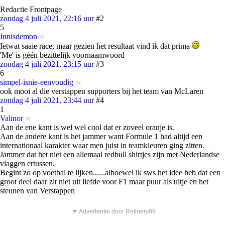
Redactie Frontpage
zondag 4 juli 2021, 22:16 uur
#2
5
Innisdemon
Ietwat saaie race, maar gezien het resultaat vind ik dat prima
'Me' is géén bezittelijk voornaamwoord
zondag 4 juli 2021, 23:15 uur
#3
6
simpel-isnie-eenvoudig
ook mooi al die verstappen supporters bij het team van McLaren
zondag 4 juli 2021, 23:44 uur
#4
1
Valinor
Aan de ene kant is wel wel cool dat er zoveel oranje is.
Aan de andere kant is het jammer want Formule 1 had altijd een
internationaal karakter waar men juist in teamkleuren ging zitten.
Jammer dat het niet een allemaal redbull shirtjes zijn met Nederlandse
vlaggen ertussen.
Begint zo op voetbal te lijken......alhoewel ik sws het idee heb dat een
groot deel daar zit niet uit liefde voor F1 maar puur als uitje en het
steunen van Verstappen
▼ Advertentie door Refinery89