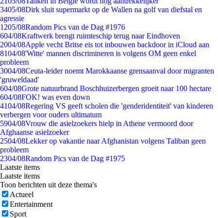
21
05/08
Tanken in België wordt nóg aantrekkelijker
34
05/08
Dirk sluit supermarkt op de Wallen na golf van diefstal en
agressie
12
05/08
Random Pics van de Dag #1976
6
04/08
Kraftwerk brengt ruimteschip terug naar Eindhoven
20
04/08
Apple vecht Britse eis tot inbouwen backdoor in iCloud aan
81
04/08
'Witte' mannen discrimineren is volgens OM geen enkel
probleem
30
04/08
Ceuta-leider noemt Marokkaanse grensaanval door migranten
'gruweldaad'
6
04/08
Grote natuurbrand Boschhuizerbergen groeit naar 100 hectare
6
04/08
FOK! was even down
41
04/08
Regering VS geeft scholen die 'genderidentiteit' van kinderen
verbergen voor ouders ultimatum
59
04/08
Vrouw die asielzoekers hielp in Athene vermoord door
Afghaanse asielzoeker
25
04/08
Lekker op vakantie naar Afghanistan volgens Taliban geen
probleem
23
04/08
Random Pics van de Dag #1975
Laatste items
Laatste items
Toon berichten uit deze thema's
Actueel
Entertainment
Sport