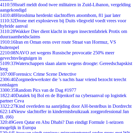
41
10:59
Israël meldt dood twee militairen in Zuid-Libanon, vergelding
aangekondigd
14
10:48
Hiroshima herdenkt slachtoffers atoombom, 81 jaar later
11
10:32
Drone met explosieven bij Duits vliegveld voedt vrees voor
hybride aanval
31
10:28
Wakker Dier dient klacht in tegen insectenfabriek Protix om
duurzaamheidsclaims
19
10:16
Iran en Oman eens over route Straat van Hormuz, VS
buitenspel
22
10:08
NAVO zet wegens Russische provocatie 250% meer
gevechtsvliegtuigen in
51
09:33
Waterschappen slaan alarm wegens droogte: Gereedschapskist
leeg
1
07:00
Forensics: Crime Scene Detective
23
06:40
Zorgmedewerkster die 's nachts haar vriend bezocht terecht
ontslagen
33
00:35
Random Pics van de Dag #1977
18
22:40
Datalek bij Bol en de Bijenkorf na cyberaanval op logistiek
partner Ceva
33
22:27
Kind overleden na aanrijding door AH-bestelbus in Dordrecht
6
22:14
Nieuw slachtoffer in kindermisbruikzaak zorgprofessional Jan
B. (66)
3
20:49
Geen Qatar en Abu Dhabi? Dan eindigt Formule 1-seizoen
mogelijk in Europa
5
20:44
Litouwen vindt opnieuw migrantentunnel onder grens met Wit-