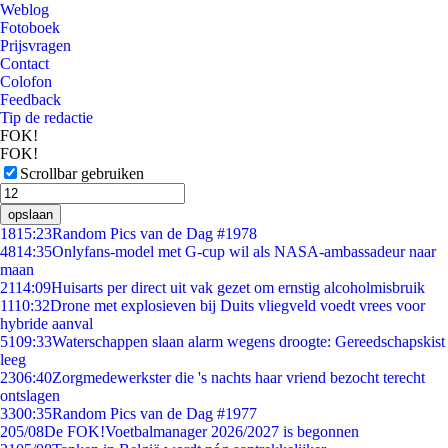
Weblog
Fotoboek
Prijsvragen
Contact
Colofon
Feedback
Tip de redactie
FOK!
FOK!
Scrollbar gebruiken
opslaan
18
15:23
Random Pics van de Dag #1978
48
14:35
Onlyfans-model met G-cup wil als NASA-ambassadeur naar
maan
21
14:09
Huisarts per direct uit vak gezet om ernstig alcoholmisbruik
11
10:32
Drone met explosieven bij Duits vliegveld voedt vrees voor
hybride aanval
51
09:33
Waterschappen slaan alarm wegens droogte: Gereedschapskist
leeg
23
06:40
Zorgmedewerkster die 's nachts haar vriend bezocht terecht
ontslagen
33
00:35
Random Pics van de Dag #1977
2
05/08
De FOK!Voetbalmanager 2026/2027 is begonnen