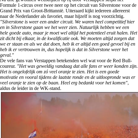
Formule 1-circus over twee neer op het circuit van Silverstone voor de
Grand Prix van Groot-Brittannië. Uiteraard kijkt iedereen allereerst
naar de Nederlander als favoriet, maar hijzelf is nog voorzichtig.
"Silverstone is weer een ander circuit. We waren heel competitief hier
en in Silverstone gaan we het weer zien. Natuurlijk hebben we een
hele goede auto, maar je moet wel altijd het potentieel eruit halen. Het
zit dicht bij elkaar, in de kwalificatie ook. We moeten altijd zorgen dat
we er staan en als we dat doen, heb ik er altijd een goed gevoel bij en
heb ik er vertrouwen in, dus hopelijk is dat in Silverstone weer het
geval."
De vele fans van Verstappen betekenden wel wat voor de Red Bull-
coureur.
"Het was geweldig vandaag dat alle fans er weer konden zijn.
Het is ongelofelijk om zó veel oranje te zien. Het is een goede
motivatie en vooral tijdens de laatste ronde en de uitloopronde was er
veel oranje te zien op de baan. Heel erg bedankt voor het komen"
,
aldus de leider in de WK-stand.