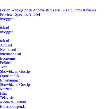
Forum
Weblog
Zoek
Actieve Items
Nieuws
Columns
Reviews
Previews
Specials
Archief
Inloggen
fok.nl
Inloggen
fok.nl
Actueel
Nederland
Internationaal
Economie
Politiek
Tech
Showbiz en Gossip
Opmerkelijk
Entertainment
Showbiz en Gossip
Muziek
Film
Televisie
Media & Cultuur
Bioscoopagenda