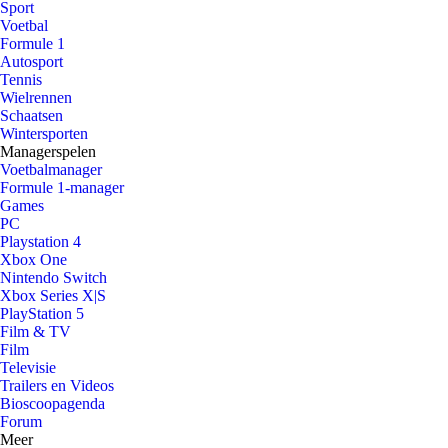
Sport
Voetbal
Formule 1
Autosport
Tennis
Wielrennen
Schaatsen
Wintersporten
Managerspelen
Voetbalmanager
Formule 1-manager
Games
PC
Playstation 4
Xbox One
Nintendo Switch
Xbox Series X|S
PlayStation 5
Film & TV
Film
Televisie
Trailers en Videos
Bioscoopagenda
Forum
Meer