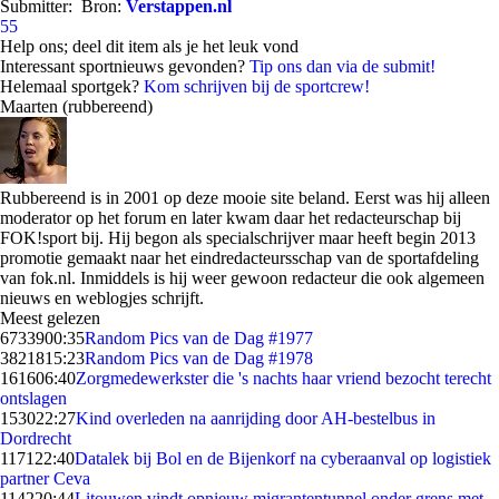
Submitter:
Bron:
Verstappen.nl
55
Help ons; deel dit item als je het leuk vond
Interessant sportnieuws gevonden?
Tip ons dan via de submit!
Helemaal sportgek?
Kom schrijven bij de sportcrew!
Maarten (rubbereend)
Rubbereend is in 2001 op deze mooie site beland. Eerst was hij alleen
moderator op het forum en later kwam daar het redacteurschap bij
FOK!sport bij. Hij begon als specialschrijver maar heeft begin 2013
promotie gemaakt naar het eindredacteursschap van de sportafdeling
van fok.nl. Inmiddels is hij weer gewoon redacteur die ook algemeen
nieuws en weblogjes schrijft.
Meest gelezen
67339
00:35
Random Pics van de Dag #1977
38218
15:23
Random Pics van de Dag #1978
1616
06:40
Zorgmedewerkster die 's nachts haar vriend bezocht terecht
ontslagen
1530
22:27
Kind overleden na aanrijding door AH-bestelbus in
Dordrecht
1171
22:40
Datalek bij Bol en de Bijenkorf na cyberaanval op logistiek
partner Ceva
1142
20:44
Litouwen vindt opnieuw migrantentunnel onder grens met