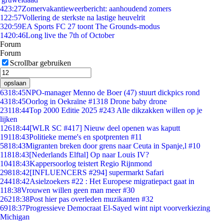
4
23:27
Zomervakantieweerbericht: aanhoudend zomers
1
22:57
Vollering de sterkste na lastige heuvelrit
3
20:59
EA Sports FC 27 toont The Grounds-modus
14
20:46
Long live the 7th of October
Forum
Forum
Scrollbar gebruiken
opslaan
63
18:45
NPO-manager Menno de Boer (47) stuurt dickpics rond
43
18:45
Oorlog in Oekraïne #1318 Drone baby drone
231
18:44
Top 2000 Editie 2025 #243 Alle dikzakken willen op je
lijken
126
18:44
[WLR SC #417] Nieuw deel openen was kaputt
191
18:43
Politieke meme's en spotprenten #11
58
18:43
Migranten breken door grens naar Ceuta in Spanje,l #10
118
18:43
[Nederlands Elftal] Op naar Louis IV?
104
18:43
Kappersoorlog teistert Regio Rijnmond
298
18:42
[INFLUENCERS #294] supermarkt Safari
244
18:42
Asielzoekers #22 : Het Europese migratiepact gaat in
1
18:38
Vrouwen willen geen man meer #30
262
18:38
Post hier pas overleden muzikanten #32
69
18:37
Progressieve Democraat El-Sayed wint nipt voorverkiezing
Michigan