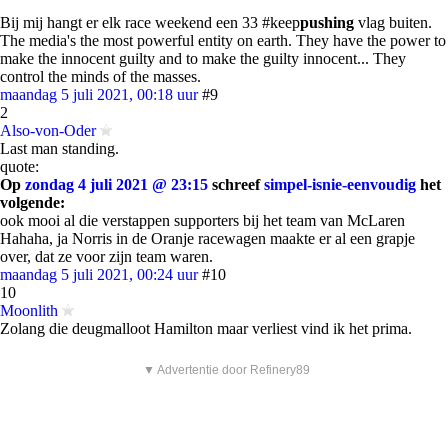
Bij mij hangt er elk race weekend een 33 #keep
pushing
vlag buiten.
The media's the most powerful entity on earth. They have the power to
make the innocent guilty and to make the guilty innocent... They
control the minds of the masses.
maandag 5 juli 2021, 00:18 uur
#9
2
Also-von-Oder
Last man standing.
quote:
Op
zondag 4 juli 2021 @ 23:15
schreef
simpel-isnie-eenvoudig
het
volgende:
ook mooi al die verstappen supporters bij het team van McLaren
Hahaha, ja Norris in de Oranje racewagen maakte er al een grapje
over, dat ze voor zijn team waren.
maandag 5 juli 2021, 00:24 uur
#10
10
Moonlith
Zolang die deugmalloot Hamilton maar verliest vind ik het prima.
▼ Advertentie door Refinery89