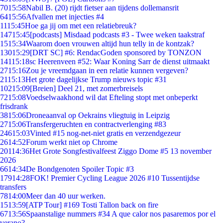
70
15:58
Nabil B. (20) rijdt fietser aan tijdens dollemansrit
64
15:56
Afvallen met injecties #4
11
15:45
Hoe ga jij om met een relatiebreuk?
147
15:45
[podcasts] Misdaad podcasts #3 - Twee weken taakstraf
15
15:34
Waarom doen vrouwen altijd hun telly in de kontzak?
130
15:29
[DRT SC] #6: RendacGoden sponsored by TONZON
141
15:18
sc Heerenveen #52: Waar Koning Sarr de dienst uitmaakt
27
15:16
Zou je vreemdgaan in een relatie kunnen vergeven?
21
15:13
Het grote dagelijkse Trump nieuws topic #31
102
15:09
[Breien] Deel 21, met zomerbreisels
72
15:08
Voedselwaakhond wil dat Efteling stopt met onbeperkt
frisdrank
38
15:06
Droneaanval op Oekrains vliegtuig in Leipzig
27
15:06
Transfergeruchten en contractverlenging #83
246
15:03
Vinted #15 nog-net-niet gratis en verzendgezeur
26
14:52
Forum werkt niet op Chrome
201
14:36
Het Grote Songfestivalfeest Ziggo Dome #5 13 november
2026
66
14:34
De Bondgenoten Spoiler Topic #3
179
14:28
FOK! Premier Cycling League 2026 #10 Tussentijdse
transfers
78
14:00
Meer dan 40 uur werken.
15
13:59
[ATP Tour] #169 Tosti Tallon back on fire
67
13:56
Spaanstalige nummers #34 A que calor nos pasaremos por el
verano?