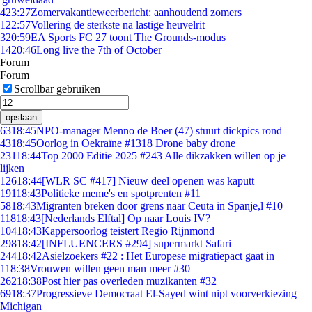
4
23:27
Zomervakantieweerbericht: aanhoudend zomers
1
22:57
Vollering de sterkste na lastige heuvelrit
3
20:59
EA Sports FC 27 toont The Grounds-modus
14
20:46
Long live the 7th of October
Forum
Forum
Scrollbar gebruiken
opslaan
63
18:45
NPO-manager Menno de Boer (47) stuurt dickpics rond
43
18:45
Oorlog in Oekraïne #1318 Drone baby drone
231
18:44
Top 2000 Editie 2025 #243 Alle dikzakken willen op je
lijken
126
18:44
[WLR SC #417] Nieuw deel openen was kaputt
191
18:43
Politieke meme's en spotprenten #11
58
18:43
Migranten breken door grens naar Ceuta in Spanje,l #10
118
18:43
[Nederlands Elftal] Op naar Louis IV?
104
18:43
Kappersoorlog teistert Regio Rijnmond
298
18:42
[INFLUENCERS #294] supermarkt Safari
244
18:42
Asielzoekers #22 : Het Europese migratiepact gaat in
1
18:38
Vrouwen willen geen man meer #30
262
18:38
Post hier pas overleden muzikanten #32
69
18:37
Progressieve Democraat El-Sayed wint nipt voorverkiezing
Michigan