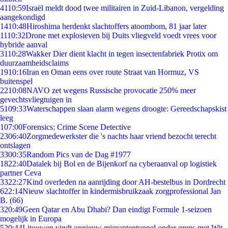
41
10:59
Israël meldt dood twee militairen in Zuid-Libanon, vergelding
aangekondigd
14
10:48
Hiroshima herdenkt slachtoffers atoombom, 81 jaar later
11
10:32
Drone met explosieven bij Duits vliegveld voedt vrees voor
hybride aanval
31
10:28
Wakker Dier dient klacht in tegen insectenfabriek Protix om
duurzaamheidsclaims
19
10:16
Iran en Oman eens over route Straat van Hormuz, VS
buitenspel
22
10:08
NAVO zet wegens Russische provocatie 250% meer
gevechtsvliegtuigen in
51
09:33
Waterschappen slaan alarm wegens droogte: Gereedschapskist
leeg
1
07:00
Forensics: Crime Scene Detective
23
06:40
Zorgmedewerkster die 's nachts haar vriend bezocht terecht
ontslagen
33
00:35
Random Pics van de Dag #1977
18
22:40
Datalek bij Bol en de Bijenkorf na cyberaanval op logistiek
partner Ceva
33
22:27
Kind overleden na aanrijding door AH-bestelbus in Dordrecht
6
22:14
Nieuw slachtoffer in kindermisbruikzaak zorgprofessional Jan
B. (66)
3
20:49
Geen Qatar en Abu Dhabi? Dan eindigt Formule 1-seizoen
mogelijk in Europa
5
20:44
Litouwen vindt opnieuw migrantentunnel onder grens met Wit-