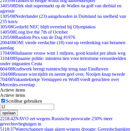
21
05/08
Tanken in België wordt nóg aantrekkelijker
34
05/08
Dirk sluit supermarkt op de Wallen na golf van diefstal en
agressie
13
05/08
Nederlander (23) aangehouden in Duitsland na snelheid van
235 km/u
3
05/08
Gedurfd NEC blijft overeind bij Olympiakos
14
05/08
Long live the 7th of October
12
05/08
Random Pics van de Dag #1976
20
04/08
OM: vierde verdachte (18) vast op verdenking van beramen
aanslag
17
04/08
Italiaanse vrouw wint 1 miljoen, gooit kraslot per abuis weg
31
04/08
Spaanse politie: minstens tien voor terrorisme veroordeelden
onder migranten Ceuta
6
04/08
Kraftwerk brengt ruimteschip terug naar Eindhoven
1
04/08
Reusser wint tijdrit en neemt geel over, Nooijen knap tweede
7
04/08
Vakantiekiekje Verstappen en Wolff voedt geruchten over
Mercedes-overstap
Actieve items
Actieve items
Scrollbar gebruiken
opslaan
22
18:42
NAVO zet wegens Russische provocatie 250% meer
gevechtsvliegtuigen in
51
18:37
Waterschappen slaan alarm wegens droogte: Gereedschapskist