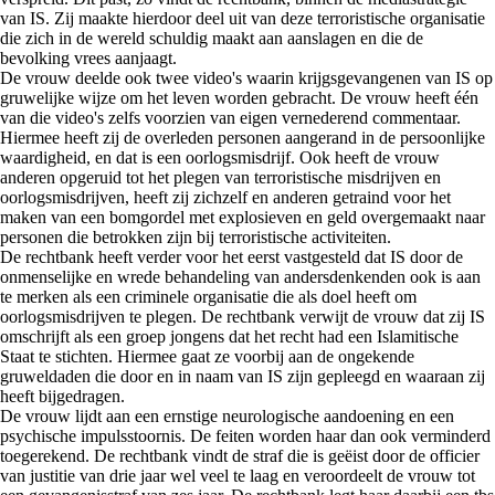
van IS. Zij maakte hierdoor deel uit van deze terroristische organisatie
die zich in de wereld schuldig maakt aan aanslagen en die de
bevolking vrees aanjaagt.
De vrouw deelde ook twee video's waarin krijgsgevangenen van IS op
gruwelijke wijze om het leven worden gebracht. De vrouw heeft één
van die video's zelfs voorzien van eigen vernederend commentaar.
Hiermee heeft zij de overleden personen aangerand in de persoonlijke
waardigheid, en dat is een oorlogsmisdrijf. Ook heeft de vrouw
anderen opgeruid tot het plegen van terroristische misdrijven en
oorlogsmisdrijven, heeft zij zichzelf en anderen getraind voor het
maken van een bomgordel met explosieven en geld overgemaakt naar
personen die betrokken zijn bij terroristische activiteiten.
De rechtbank heeft verder voor het eerst vastgesteld dat IS door de
onmenselijke en wrede behandeling van andersdenkenden ook is aan
te merken als een criminele organisatie die als doel heeft om
oorlogsmisdrijven te plegen. De rechtbank verwijt de vrouw dat zij IS
omschrijft als een groep jongens dat het recht had een Islamitische
Staat te stichten. Hiermee gaat ze voorbij aan de ongekende
gruweldaden die door en in naam van IS zijn gepleegd en waaraan zij
heeft bijgedragen.
De vrouw lijdt aan een ernstige neurologische aandoening en een
psychische impulsstoornis. De feiten worden haar dan ook verminderd
toegerekend. De rechtbank vindt de straf die is geëist door de officier
van justitie van drie jaar wel veel te laag en veroordeelt de vrouw tot