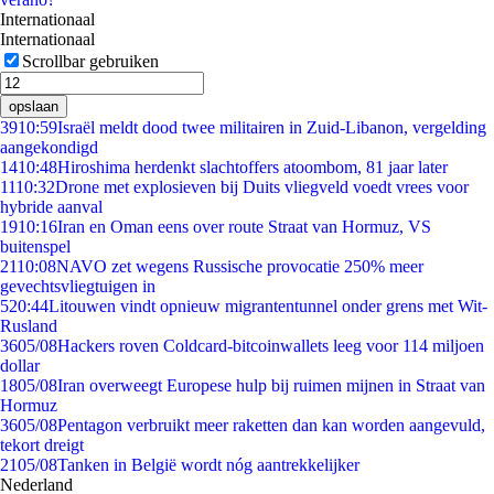
Internationaal
Internationaal
Scrollbar gebruiken
opslaan
39
10:59
Israël meldt dood twee militairen in Zuid-Libanon, vergelding
aangekondigd
14
10:48
Hiroshima herdenkt slachtoffers atoombom, 81 jaar later
11
10:32
Drone met explosieven bij Duits vliegveld voedt vrees voor
hybride aanval
19
10:16
Iran en Oman eens over route Straat van Hormuz, VS
buitenspel
21
10:08
NAVO zet wegens Russische provocatie 250% meer
gevechtsvliegtuigen in
5
20:44
Litouwen vindt opnieuw migrantentunnel onder grens met Wit-
Rusland
36
05/08
Hackers roven Coldcard-bitcoinwallets leeg voor 114 miljoen
dollar
18
05/08
Iran overweegt Europese hulp bij ruimen mijnen in Straat van
Hormuz
36
05/08
Pentagon verbruikt meer raketten dan kan worden aangevuld,
tekort dreigt
21
05/08
Tanken in België wordt nóg aantrekkelijker
Nederland