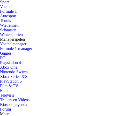
Sport
Voetbal
Formule 1
Autosport
Tennis
Wielrennen
Schaatsen
Wintersporten
Managerspelen
Voetbalmanager
Formule 1-manager
Games
PC
Playstation 4
Xbox One
Nintendo Switch
Xbox Series X|S
PlayStation 5
Film & TV
Film
Televisie
Trailers en Videos
Bioscoopagenda
Forum
Meer