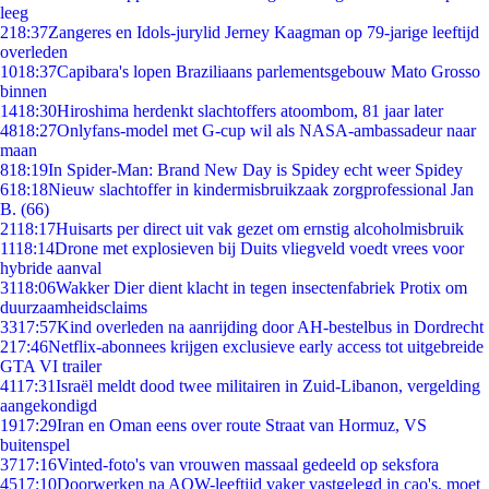
leeg
2
18:37
Zangeres en Idols-jurylid Jerney Kaagman op 79-jarige leeftijd
overleden
10
18:37
Capibara's lopen Braziliaans parlementsgebouw Mato Grosso
binnen
14
18:30
Hiroshima herdenkt slachtoffers atoombom, 81 jaar later
48
18:27
Onlyfans-model met G-cup wil als NASA-ambassadeur naar
maan
8
18:19
In Spider-Man: Brand New Day is Spidey echt weer Spidey
6
18:18
Nieuw slachtoffer in kindermisbruikzaak zorgprofessional Jan
B. (66)
21
18:17
Huisarts per direct uit vak gezet om ernstig alcoholmisbruik
11
18:14
Drone met explosieven bij Duits vliegveld voedt vrees voor
hybride aanval
31
18:06
Wakker Dier dient klacht in tegen insectenfabriek Protix om
duurzaamheidsclaims
33
17:57
Kind overleden na aanrijding door AH-bestelbus in Dordrecht
2
17:46
Netflix-abonnees krijgen exclusieve early access tot uitgebreide
GTA VI trailer
41
17:31
Israël meldt dood twee militairen in Zuid-Libanon, vergelding
aangekondigd
19
17:29
Iran en Oman eens over route Straat van Hormuz, VS
buitenspel
37
17:16
Vinted-foto's van vrouwen massaal gedeeld op seksfora
45
17:10
Doorwerken na AOW-leeftijd vaker vastgelegd in cao's, moet