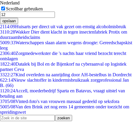
Nederland
Scrollbar gebruiken
opslaan
21
14:09
Huisarts per direct uit vak gezet om ernstig alcoholmisbruik
31
10:28
Wakker Dier dient klacht in tegen insectenfabriek Protix om
duurzaamheidsclaims
50
09:33
Waterschappen slaan alarm wegens droogte: Gereedschapskist
leeg
23
06:40
Zorgmedewerkster die 's nachts haar vriend bezocht terecht
ontslagen
18
22:40
Datalek bij Bol en de Bijenkorf na cyberaanval op logistiek
partner Ceva
33
22:27
Kind overleden na aanrijding door AH-bestelbus in Dordrecht
6
22:14
Nieuw slachtoffer in kindermisbruikzaak zorgprofessional Jan
B. (66)
11
20:24
Accell, moederbedrijf Sparta en Batavus, vraagt uitstel van
betaling aan
37
05/08
Vinted-foto's van vrouwen massaal gedeeld op seksfora
50
05/08
Van den Brink zet nog eens 14 gemeenten onder toezicht om
spreidingswet