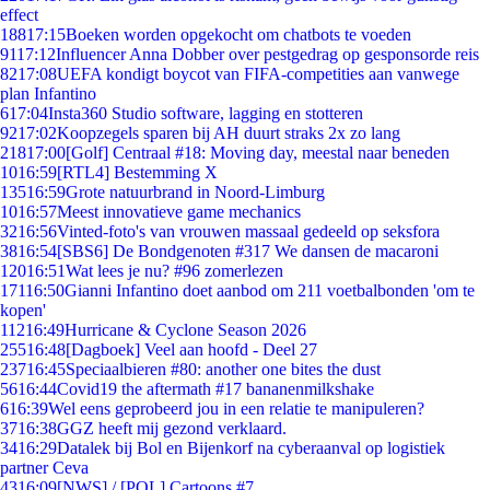
effect
188
17:15
Boeken worden opgekocht om chatbots te voeden
91
17:12
Influencer Anna Dobber over pestgedrag op gesponsorde reis
82
17:08
UEFA kondigt boycot van FIFA-competities aan vanwege
plan Infantino
6
17:04
Insta360 Studio software, lagging en stotteren
92
17:02
Koopzegels sparen bij AH duurt straks 2x zo lang
218
17:00
[Golf] Centraal #18: Moving day, meestal naar beneden
10
16:59
[RTL4] Bestemming X
135
16:59
Grote natuurbrand in Noord-Limburg
10
16:57
Meest innovatieve game mechanics
32
16:56
Vinted-foto's van vrouwen massaal gedeeld op seksfora
38
16:54
[SBS6] De Bondgenoten #317 We dansen de macaroni
120
16:51
Wat lees je nu? #96 zomerlezen
171
16:50
Gianni Infantino doet aanbod om 211 voetbalbonden 'om te
kopen'
112
16:49
Hurricane & Cyclone Season 2026
255
16:48
[Dagboek] Veel aan hoofd - Deel 27
237
16:45
Speciaalbieren #80: another one bites the dust
56
16:44
Covid19 the aftermath #17 bananenmilkshake
6
16:39
Wel eens geprobeerd jou in een relatie te manipuleren?
37
16:38
GGZ heeft mij gezond verklaard.
34
16:29
Datalek bij Bol en Bijenkorf na cyberaanval op logistiek
partner Ceva
43
16:09
[NWS] / [POL] Cartoons #7