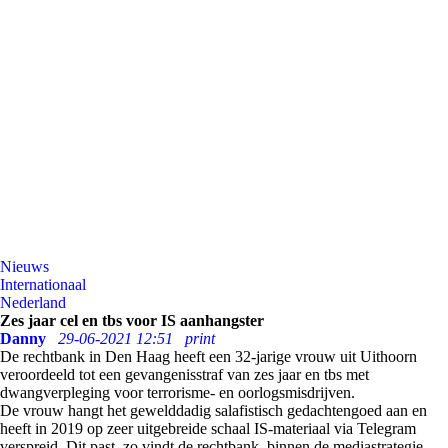
Nieuws
Internationaal
Nederland
Zes jaar cel en tbs voor IS aanhangster
Danny
29-06-2021 12:51
print
De rechtbank in Den Haag heeft een 32-jarige vrouw uit Uithoorn
veroordeeld tot een gevangenisstraf van zes jaar en tbs met
dwangverpleging voor terrorisme- en oorlogsmisdrijven.
De vrouw hangt het gewelddadig salafistisch gedachtengoed aan en
heeft in 2019 op zeer uitgebreide schaal IS-materiaal via Telegram
verspreid. Dit past, zo vindt de rechtbank, binnen de mediastrategie