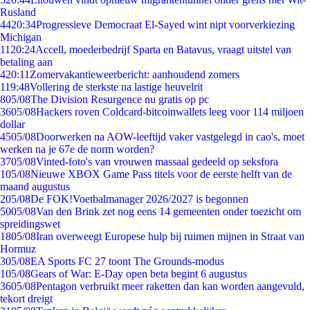
Rusland
44
20:34
Progressieve Democraat El-Sayed wint nipt voorverkiezing
Michigan
11
20:24
Accell, moederbedrijf Sparta en Batavus, vraagt uitstel van
betaling aan
4
20:11
Zomervakantieweerbericht: aanhoudend zomers
1
19:48
Vollering de sterkste na lastige heuvelrit
8
05/08
The Division Resurgence nu gratis op pc
36
05/08
Hackers roven Coldcard-bitcoinwallets leeg voor 114 miljoen
dollar
45
05/08
Doorwerken na AOW-leeftijd vaker vastgelegd in cao's, moet
werken na je 67e de norm worden?
37
05/08
Vinted-foto's van vrouwen massaal gedeeld op seksfora
1
05/08
Nieuwe XBOX Game Pass titels voor de eerste helft van de
maand augustus
2
05/08
De FOK!Voetbalmanager 2026/2027 is begonnen
50
05/08
Van den Brink zet nog eens 14 gemeenten onder toezicht om
spreidingswet
18
05/08
Iran overweegt Europese hulp bij ruimen mijnen in Straat van
Hormuz
3
05/08
EA Sports FC 27 toont The Grounds-modus
1
05/08
Gears of War: E-Day open beta begint 6 augustus
36
05/08
Pentagon verbruikt meer raketten dan kan worden aangevuld,
tekort dreigt