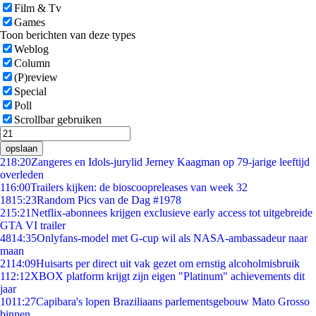
Film & Tv
Games
Toon berichten van deze types
Weblog
Column
(P)review
Special
Poll
Scrollbar gebruiken
opslaan
2
18:20
Zangeres en Idols-jurylid Jerney Kaagman op 79-jarige leeftijd
overleden
1
16:00
Trailers kijken: de bioscoopreleases van week 32
18
15:23
Random Pics van de Dag #1978
2
15:21
Netflix-abonnees krijgen exclusieve early access tot uitgebreide
GTA VI trailer
48
14:35
Onlyfans-model met G-cup wil als NASA-ambassadeur naar
maan
21
14:09
Huisarts per direct uit vak gezet om ernstig alcoholmisbruik
1
12:12
XBOX platform krijgt zijn eigen "Platinum" achievements dit
jaar
10
11:27
Capibara's lopen Braziliaans parlementsgebouw Mato Grosso
binnen