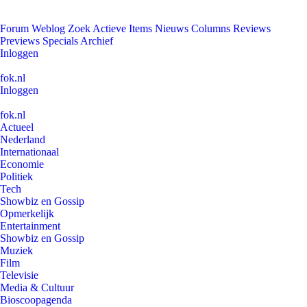
Forum
Weblog
Zoek
Actieve Items
Nieuws
Columns
Reviews
Previews
Specials
Archief
Inloggen
fok.nl
Inloggen
fok.nl
Actueel
Nederland
Internationaal
Economie
Politiek
Tech
Showbiz en Gossip
Opmerkelijk
Entertainment
Showbiz en Gossip
Muziek
Film
Televisie
Media & Cultuur
Bioscoopagenda