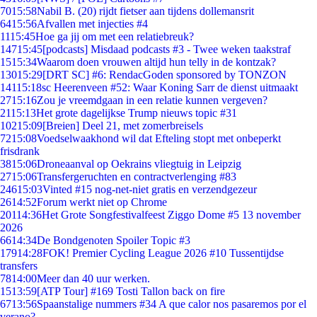
70
15:58
Nabil B. (20) rijdt fietser aan tijdens dollemansrit
64
15:56
Afvallen met injecties #4
11
15:45
Hoe ga jij om met een relatiebreuk?
147
15:45
[podcasts] Misdaad podcasts #3 - Twee weken taakstraf
15
15:34
Waarom doen vrouwen altijd hun telly in de kontzak?
130
15:29
[DRT SC] #6: RendacGoden sponsored by TONZON
141
15:18
sc Heerenveen #52: Waar Koning Sarr de dienst uitmaakt
27
15:16
Zou je vreemdgaan in een relatie kunnen vergeven?
21
15:13
Het grote dagelijkse Trump nieuws topic #31
102
15:09
[Breien] Deel 21, met zomerbreisels
72
15:08
Voedselwaakhond wil dat Efteling stopt met onbeperkt
frisdrank
38
15:06
Droneaanval op Oekrains vliegtuig in Leipzig
27
15:06
Transfergeruchten en contractverlenging #83
246
15:03
Vinted #15 nog-net-niet gratis en verzendgezeur
26
14:52
Forum werkt niet op Chrome
201
14:36
Het Grote Songfestivalfeest Ziggo Dome #5 13 november
2026
66
14:34
De Bondgenoten Spoiler Topic #3
179
14:28
FOK! Premier Cycling League 2026 #10 Tussentijdse
transfers
78
14:00
Meer dan 40 uur werken.
15
13:59
[ATP Tour] #169 Tosti Tallon back on fire
67
13:56
Spaanstalige nummers #34 A que calor nos pasaremos por el
verano?