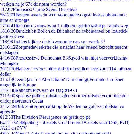
werken na je 67e de norm worden?
1
17:07
Forensics: Crime Scene Detective
56
17:01
Boeren waarschuwen voor lagere oogst door aanhoudende
hitte en droogte
17
16:41
Italiaanse vrouw wint 1 miljoen, gooit kraslot per abuis weg
18
16:36
Datalek bij Bol en de Bijenkorf na cyberaanval op logistiek
partner Ceva
1
16:26
Trailers kijken: de bioscoopreleases van week 32
23
16:12
Zorgmedewerkster die 's nachts haar vriend bezocht terecht
ontslagen
44
16:08
Progressieve Democraat El-Sayed wint nipt voorverkiezing
Michigan
36
15:56
Hackers roven Coldcard-bitcoinwallets leeg voor 114 miljoen
dollar
3
15:13
Geen Qatar en Abu Dhabi? Dan eindigt Formule 1-seizoen
mogelijk in Europa
18
14:48
Random Pics van de Dag #1978
31
13:00
Spaanse politie: minstens tien voor terrorisme veroordeelden
onder migranten Ceuta
34
12:59
Dirk sluit supermarkt op de Wallen na golf van diefstal en
agressie
8
12:53
The Division Resurgence nu gratis op pc
64
12:53
Zetelpeiling: 24 zetels voor Pro en 18 zetels voor D66, FvD,
JA21 en PVV
49
12:44
Man (25) sterft nadat hij lijm als condoom gebruikt