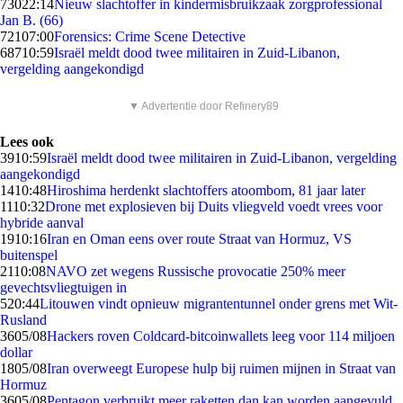
730
22:14
Nieuw slachtoffer in kindermisbruikzaak zorgprofessional
Jan B. (66)
721
07:00
Forensics: Crime Scene Detective
687
10:59
Israël meldt dood twee militairen in Zuid-Libanon,
vergelding aangekondigd
▼ Advertentie door Refinery89
Lees ook
39
10:59
Israël meldt dood twee militairen in Zuid-Libanon, vergelding
aangekondigd
14
10:48
Hiroshima herdenkt slachtoffers atoombom, 81 jaar later
11
10:32
Drone met explosieven bij Duits vliegveld voedt vrees voor
hybride aanval
19
10:16
Iran en Oman eens over route Straat van Hormuz, VS
buitenspel
21
10:08
NAVO zet wegens Russische provocatie 250% meer
gevechtsvliegtuigen in
5
20:44
Litouwen vindt opnieuw migrantentunnel onder grens met Wit-
Rusland
36
05/08
Hackers roven Coldcard-bitcoinwallets leeg voor 114 miljoen
dollar
18
05/08
Iran overweegt Europese hulp bij ruimen mijnen in Straat van
Hormuz
36
05/08
Pentagon verbruikt meer raketten dan kan worden aangevuld,