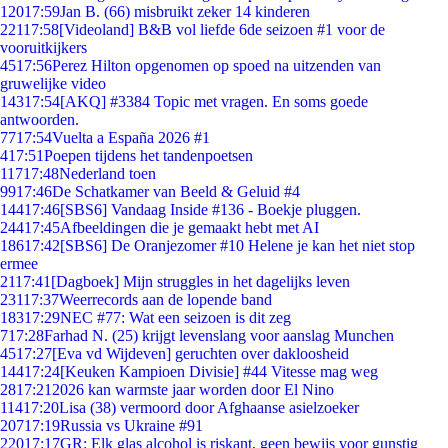
120
17:59
Jan B. (66) misbruikt zeker 14 kinderen
221
17:58
[Videoland] B&B vol liefde 6de seizoen #1 voor de
vooruitkijkers
45
17:56
Perez Hilton opgenomen op spoed na uitzenden van
gruwelijke video
143
17:54
[AKQ] #3384 Topic met vragen. En soms goede
antwoorden.
77
17:54
Vuelta a España 2026 #1
4
17:51
Poepen tijdens het tandenpoetsen
117
17:48
Nederland toen
99
17:46
De Schatkamer van Beeld & Geluid #4
144
17:46
[SBS6] Vandaag Inside #136 - Boekje pluggen.
244
17:45
Afbeeldingen die je gemaakt hebt met AI
186
17:42
[SBS6] De Oranjezomer #10 Helene je kan het niet stop
ermee
21
17:41
[Dagboek] Mijn struggles in het dagelijks leven
231
17:37
Weerrecords aan de lopende band
183
17:29
NEC #77: Wat een seizoen is dit zeg
7
17:28
Farhad N. (25) krijgt levenslang voor aanslag Munchen
45
17:27
[Eva vd Wijdeven] geruchten over dakloosheid
144
17:24
[Keuken Kampioen Divisie] #44 Vitesse mag weg
28
17:21
2026 kan warmste jaar worden door El Nino
114
17:20
Lisa (38) vermoord door Afghaanse asielzoeker
207
17:19
Russia vs Ukraine #91
220
17:17
GR: Elk glas alcohol is riskant, geen bewijs voor gunstig