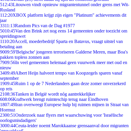
5
12:43
Litouwen vindt opnieuw migrantentunnel onder grens met Wit-
Rusland
1
12:20
XBOX platform krijgt zijn eigen "Platinum" achievements dit
jaar
33
11:13
Random Pics van de Dag #1977
50
10:45
Van den Brink zet nog eens 14 gemeenten onder toezicht om
spreidingswet
11
10:20
Accell, moederbedrijf Sparta en Batavus, vraagt uitstel van
betaling aan
90
09:59
'Belgische' jongeren terroriseren Galderse Meren, maar Boa's
pakken topless zonnen aan
79
09:56
In veel gemeenten helemaal geen vuurwerk meer met oud en
nieuw
34
09:49
Albert Heijn halveert tempo van Koopzegels sparen vanaf
september
19
09:45
Ruim 1 op de 7 Nederlanders gaan deze zomer onverzekerd
op reis
21
08:36
Tanken in België wordt nóg aantrekkelijker
6
08:06
Kraftwerk brengt ruimteschip terug naar Eindhoven
18
07:49
Iran overweegt Europese hulp bij ruimen mijnen in Straat van
Hormuz
23
00:51
Onderzoek naar flyers met waarschuwing voor 'Israëlische
oorlogsmisdadigers'
30
00:44
Ceuta-leider noemt Marokkaanse grensaanval door migranten
'gruweldaad'