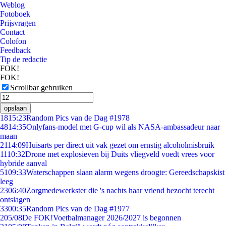
Weblog
Fotoboek
Prijsvragen
Contact
Colofon
Feedback
Tip de redactie
FOK!
FOK!
Scrollbar gebruiken
opslaan
18
15:23
Random Pics van de Dag #1978
48
14:35
Onlyfans-model met G-cup wil als NASA-ambassadeur naar
maan
21
14:09
Huisarts per direct uit vak gezet om ernstig alcoholmisbruik
11
10:32
Drone met explosieven bij Duits vliegveld voedt vrees voor
hybride aanval
51
09:33
Waterschappen slaan alarm wegens droogte: Gereedschapskist
leeg
23
06:40
Zorgmedewerkster die 's nachts haar vriend bezocht terecht
ontslagen
33
00:35
Random Pics van de Dag #1977
2
05/08
De FOK!Voetbalmanager 2026/2027 is begonnen