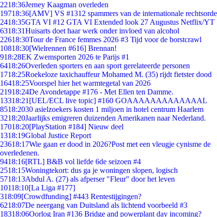
22
18:36
Jerney Kaagman overleden
197
18:36
[AMV] VS #1312 spammers van de internationale rechtsorde
24
18:35
GTA VI #12 GTA VI Extended look 27 Augustus Netflix/YT
63
18:31
Huisarts doet haar werk onder invloed van alcohol
226
18:30
Tour de France femmes 2026 #3 Tijd voor de borstcrawl
108
18:30
[Wielrennen #616] Brennan!
9
18:28
EK Zwemsporten 2026 te Parijs #1
64
18:26
Overleden sporters en aan sport gerelateerde personen
17
18:25
Roekeloze taxichauffeur Mohamed M. (35) rijdt fietster dood
164
18:25
Voorspel hier het warmtegetal van 2026
219
18:24
De Avondetappe #176 - Met Ellen ten Damme.
133
18:21
[UEL/ECL live topic] #160 GOAAAAAAAAAAAAAL
85
18:20
30 asielzoekers kosten 1 miljoen in hotel centrum Haarlem
32
18:20
Jaarlijks emigreren duizenden Amerikanen naar Nederland.
170
18:20
[PlayStation #184] Nieuw deel
13
18:19
Global Justice Report
236
18:17
Wie gaan er dood in 2026?Post met een vleugje cynisme de
overledenen.
94
18:16
[RTL] B&B vol liefde 6de seizoen #4
25
18:15
Woningtekort: dus ga je woningen slopen, logisch
57
18:13
Abdul A. (27) als afperser "Fleur" door het leven
101
18:10
[La Liga #177]
3
18:09
[Crowdfunding] #443 Rentestijgingen?
62
18:07
De neergang van Duitsland als lichtend voorbeeld #3
183
18:06
Oorlog Iran #136 Bridge and powerplant day incoming?