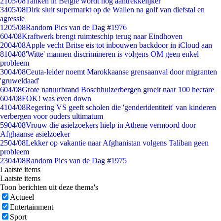
21
05/08
Tanken in België wordt nóg aantrekkelijker
34
05/08
Dirk sluit supermarkt op de Wallen na golf van diefstal en
agressie
12
05/08
Random Pics van de Dag #1976
6
04/08
Kraftwerk brengt ruimteschip terug naar Eindhoven
20
04/08
Apple vecht Britse eis tot inbouwen backdoor in iCloud aan
81
04/08
'Witte' mannen discrimineren is volgens OM geen enkel
probleem
30
04/08
Ceuta-leider noemt Marokkaanse grensaanval door migranten
'gruweldaad'
6
04/08
Grote natuurbrand Boschhuizerbergen groeit naar 100 hectare
6
04/08
FOK! was even down
41
04/08
Regering VS geeft scholen die 'genderidentiteit' van kinderen
verbergen voor ouders ultimatum
59
04/08
Vrouw die asielzoekers hielp in Athene vermoord door
Afghaanse asielzoeker
25
04/08
Lekker op vakantie naar Afghanistan volgens Taliban geen
probleem
23
04/08
Random Pics van de Dag #1975
Laatste items
Laatste items
Toon berichten uit deze thema's
Actueel
Entertainment
Sport