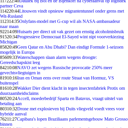
1172
22:40
Datalek bij Bol en de Bijenkorf na cyberaanval op logistiek
partner Ceva
1142
20:44
Litouwen vindt opnieuw migrantentunnel onder grens met
Wit-Rusland
1123
14:35
Onlyfans-model met G-cup wil als NASA-ambassadeur
naar maan
922
14:09
Huisarts per direct uit vak gezet om ernstig alcoholmisbruik
915
20:34
Progressieve Democraat El-Sayed wint nipt voorverkiezing
Michigan
858
20:49
Geen Qatar en Abu Dhabi? Dan eindigt Formule 1-seizoen
mogelijk in Europa
856
09:33
Waterschappen slaan alarm wegens droogte:
Gereedschapskist leeg
842
10:08
NAVO zet wegens Russische provocatie 250% meer
gevechtsvliegtuigen in
819
10:16
Iran en Oman eens over route Straat van Hormuz, VS
buitenspel
816
10:28
Wakker Dier dient klacht in tegen insectenfabriek Protix om
duurzaamheidsclaims
805
20:24
Accell, moederbedrijf Sparta en Batavus, vraagt uitstel van
betaling aan
803
10:32
Drone met explosieven bij Duits vliegveld voedt vrees voor
hybride aanval
762
11:27
Capibara's lopen Braziliaans parlementsgebouw Mato Grosso
binnen