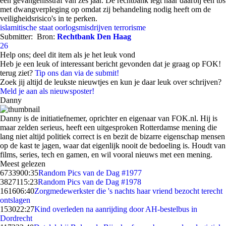
een gevangenisstraf van zes jaar. De rechtbank legt haar daarbij een tbs
met dwangverpleging op omdat zij behandeling nodig heeft om de
veiligheidsrisico's in te perken.
islamitische staat
oorlogsmisdrijven
terrorisme
Submitter:
Bron:
Rechtbank Den Haag
26
Help ons; deel dit item als je het leuk vond
Heb je een leuk of interessant bericht gevonden dat je graag op FOK!
terug ziet?
Tip ons dan via de submit!
Zoek jij altijd de leukste nieuwtjes en kun je daar leuk over schrijven?
Meld je aan als nieuwsposter!
Danny
Danny is de initiatiefnemer, oprichter en eigenaar van FOK.nl. Hij is
maar zelden serieus, heeft een uitgesproken Rotterdamse mening die
lang niet altijd politiek correct is en bezit de bizarre eigenschap mensen
op de kast te jagen, waar dat eigenlijk nooit de bedoeling is. Houdt van
films, series, tech en gamen, en wil vooral nieuws met een mening.
Meest gelezen
67339
00:35
Random Pics van de Dag #1977
38271
15:23
Random Pics van de Dag #1978
1616
06:40
Zorgmedewerkster die 's nachts haar vriend bezocht terecht
ontslagen
1530
22:27
Kind overleden na aanrijding door AH-bestelbus in
Dordrecht