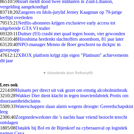
865
10:59
Israël meldt dood twee militairen in Zuid-Libanon,
vergelding aangekondigd
837
18:20
Zangeres en Idols-jurylid Jerney Kaagman op 79-jarige
leeftijd overleden
795
15:21
Netflix-abonnees krijgen exclusieve early access tot
uitgebreide GTA VI trailer
693
20:11
Duitser (93) crasht met quad tegen boom, vier gewonden
651
10:48
Hiroshima herdenkt slachtoffers atoombom, 81 jaar later
631
20:40
NPO-manager Menno de Boer geschorst na dickpic in
groepsapp
476
12:12
XBOX platform krijgt zijn eigen "Platinum" achievements
dit jaar
▼ Advertentie door Refinery89
Lees ook
22
14:09
Huisarts per direct uit vak gezet om ernstig alcoholmisbruik
32
10:28
Wakker Dier dient klacht in tegen insectenfabriek Protix om
duurzaamheidsclaims
55
09:33
Waterschappen slaan alarm wegens droogte: Gereedschapskist
leeg
23
06:40
Zorgmedewerkster die 's nachts haar vriend bezocht terecht
ontslagen
18
05/08
Datalek bij Bol en de Bijenkorf na cyberaanval op logistiek
partner Ceva