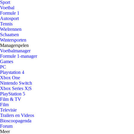
Sport
Voetbal
Formule 1
Autosport
Tennis
Wielrennen
Schaatsen
Wintersporten
Managerspelen
Voetbalmanager
Formule 1-manager
Games
PC
Playstation 4
Xbox One
Nintendo Switch
Xbox Series X|S
PlayStation 5
Film & TV
Film
Televisie
Trailers en Videos
Bioscoopagenda
Forum
Meer