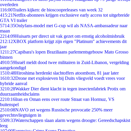
overleden
1
16:00
Trailers kijken: de bioscoopreleases van week 32
4
15:21
Netflix-abonnees krijgen exclusieve early access tot uitgebreide
GTA VI trailer
57
14:35
Onlyfans-model met G-cup wil als NASA-ambassadeur naar
maan
22
14:09
Huisarts per direct uit vak gezet om ernstig alcoholmisbruik
2
12:12
XBOX platform krijgt zijn eigen "Platinum" achievements dit
jaar
12
11:27
Capibara's lopen Braziliaans parlementsgebouw Mato Grosso
binnen
49
10:59
Israël meldt dood twee militairen in Zuid-Libanon, vergelding
aangekondigd
15
10:48
Hiroshima herdenkt slachtoffers atoombom, 81 jaar later
16
10:32
Drone met explosieven bij Duits vliegveld voedt vrees voor
hybride aanval
32
10:28
Wakker Dier dient klacht in tegen insectenfabriek Protix om
duurzaamheidsclaims
22
10:16
Iran en Oman eens over route Straat van Hormuz, VS
buitenspel
25
10:08
NAVO zet wegens Russische provocatie 250% meer
gevechtsvliegtuigen in
55
09:33
Waterschappen slaan alarm wegens droogte: Gereedschapskist
leeg
1
07:00
Forensics: Crime Scene Detective