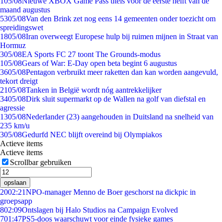
1
05/08
Nieuwe XBOX Game Pass titels voor de eerste helft van de
maand augustus
53
05/08
Van den Brink zet nog eens 14 gemeenten onder toezicht om
spreidingswet
18
05/08
Iran overweegt Europese hulp bij ruimen mijnen in Straat van
Hormuz
3
05/08
EA Sports FC 27 toont The Grounds-modus
1
05/08
Gears of War: E-Day open beta begint 6 augustus
36
05/08
Pentagon verbruikt meer raketten dan kan worden aangevuld,
tekort dreigt
21
05/08
Tanken in België wordt nóg aantrekkelijker
34
05/08
Dirk sluit supermarkt op de Wallen na golf van diefstal en
agressie
13
05/08
Nederlander (23) aangehouden in Duitsland na snelheid van
235 km/u
3
05/08
Gedurfd NEC blijft overeind bij Olympiakos
Actieve items
Actieve items
Scrollbar gebruiken
opslaan
20
02:21
NPO-manager Menno de Boer geschorst na dickpic in
groepsapp
8
02:09
Ontslagen bij Halo Studios na Campaign Evolved
7
01:47
PS5-doos waarschuwt voor einde fysieke games