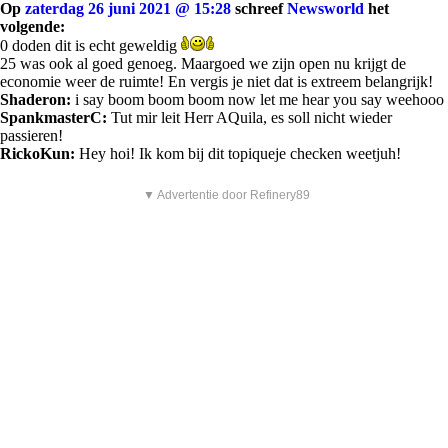
Op
zaterdag 26 juni 2021 @ 15:28
schreef
Newsworld
het
volgende:
0 doden dit is echt geweldig
25 was ook al goed genoeg. Maargoed we zijn open nu krijgt de
economie weer de ruimte! En vergis je niet dat is extreem belangrijk!
Shaderon:
i say boom boom boom now let me hear you say weehooo
SpankmasterC:
Tut mir leit Herr AQuila, es soll nicht wieder
passieren!
RickoKun:
Hey hoi! Ik kom bij dit topiqueje checken weetjuh!
▼ Advertentie door Refinery89