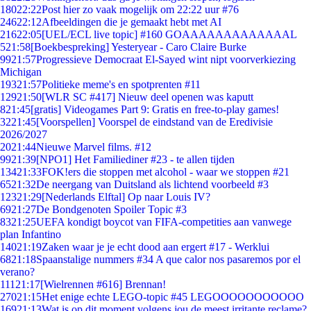
180
22:22
Post hier zo vaak mogelijk om 22:22 uur #76
246
22:12
Afbeeldingen die je gemaakt hebt met AI
216
22:05
[UEL/ECL live topic] #160 GOAAAAAAAAAAAAAL
5
21:58
[Boekbespreking] Yesteryear - Caro Claire Burke
99
21:57
Progressieve Democraat El-Sayed wint nipt voorverkiezing
Michigan
193
21:57
Politieke meme's en spotprenten #11
129
21:50
[WLR SC #417] Nieuw deel openen was kaputt
8
21:45
[gratis] Videogames Part 9: Gratis en free-to-play games!
32
21:45
[Voorspellen] Voorspel de eindstand van de Eredivisie
2026/2027
20
21:44
Nieuwe Marvel films. #12
99
21:39
[NPO1] Het Familiediner #23 - te allen tijden
134
21:33
FOK!ers die stoppen met alcohol - waar we stoppen #21
65
21:32
De neergang van Duitsland als lichtend voorbeeld #3
123
21:29
[Nederlands Elftal] Op naar Louis IV?
69
21:27
De Bondgenoten Spoiler Topic #3
83
21:25
UEFA kondigt boycot van FIFA-competities aan vanwege
plan Infantino
140
21:19
Zaken waar je je echt dood aan ergert #17 - Werklui
68
21:18
Spaanstalige nummers #34 A que calor nos pasaremos por el
verano?
111
21:17
[Wielrennen #616] Brennan!
270
21:15
Het enige echte LEGO-topic #45 LEGOOOOOOOOOOO
169
21:13
Wat is op dit moment volgens jou de meest irritante reclame?