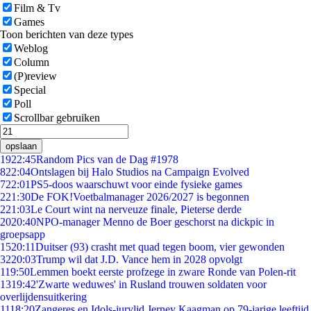
Film & Tv
Games
Toon berichten van deze types
Weblog
Column
(P)review
Special
Poll
Scrollbar gebruiken
opslaan
19
22:45
Random Pics van de Dag #1978
8
22:04
Ontslagen bij Halo Studios na Campaign Evolved
7
22:01
PS5-doos waarschuwt voor einde fysieke games
2
21:30
De FOK!Voetbalmanager 2026/2027 is begonnen
2
21:03
Le Court wint na nerveuze finale, Pieterse derde
20
20:40
NPO-manager Menno de Boer geschorst na dickpic in
groepsapp
15
20:11
Duitser (93) crasht met quad tegen boom, vier gewonden
32
20:03
Trump wil dat J.D. Vance hem in 2028 opvolgt
1
19:50
Lemmen boekt eerste profzege in zware Ronde van Polen-rit
13
19:42
'Zwarte weduwes' in Rusland trouwen soldaten voor
overlijdensuitkering
11
18:20
Zangeres en Idols-jurylid Jerney Kaagman op 79-jarige leeftijd