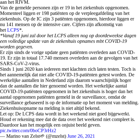
aan het RIVM.
Van de gemelde personen zijn er 19 in het ziekenhuis opgenomen.
Momenteel liggen er 198 patiënten op de verpleegafdeling van het
ziekenhuis. Op de IC zijn 3 patiënten opgenomen, hierdoor liggen er
nu 141 mensen op de intensive care. Cijfers zijn afkomstig van
het
LCPS
*.
*Vanaf 19 juni zal door het LCPS alleen nog op doordeweekse dagen
een volledige update van de ziekenhuis opnames mbt COVID-19
worden gegeven.
Er zijn sinds de vorige update geen patiënten overleden aan COVID-
19. Er zijn in totaal 17.
740
mensen overleden aan de gevolgen van het
SARS-CoV-2-virus.
Sinds 1 juni 2020 kan iedereen met klachten zich laten testen. Toch is
het aannemelijk dat niet alle COVID-19-patiënten getest worden. De
werkelijke aantallen in Nederland zijn daarom waarschijnlijk hoger
dan de aantallen die hier genoemd worden. Het werkelijke aantal
COVID-19-patiënten opgenomen in het ziekenhuis is hoger dan het
aantal opgenomen patiënten gemeld in de surveillance, omdat de
surveillance gebaseerd is op de informatie op het moment van melding.
Ziekenhuisopname na melding is niet altijd bekend.
Let op: De LCPS data wordt in het weekend niet goed bijgewerkt.
Houd er rekening mee dat de data over het weekend niet compleet is.
Daardoor kan het mogelijk een onjuist beeld geven.
pic.twitter.com/0boCP3rHz2
— Marino van Zelst🌱 (@mzelst)
June 26, 2021