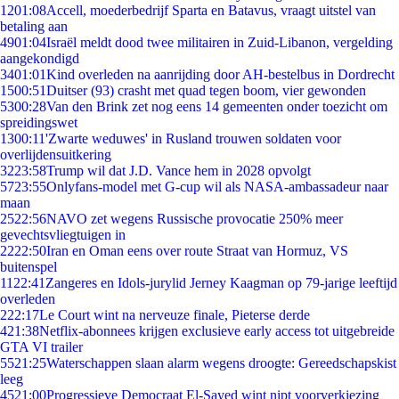
12
01:08
Accell, moederbedrijf Sparta en Batavus, vraagt uitstel van
betaling aan
49
01:04
Israël meldt dood twee militairen in Zuid-Libanon, vergelding
aangekondigd
34
01:01
Kind overleden na aanrijding door AH-bestelbus in Dordrecht
15
00:51
Duitser (93) crasht met quad tegen boom, vier gewonden
53
00:28
Van den Brink zet nog eens 14 gemeenten onder toezicht om
spreidingswet
13
00:11
'Zwarte weduwes' in Rusland trouwen soldaten voor
overlijdensuitkering
32
23:58
Trump wil dat J.D. Vance hem in 2028 opvolgt
57
23:55
Onlyfans-model met G-cup wil als NASA-ambassadeur naar
maan
25
22:56
NAVO zet wegens Russische provocatie 250% meer
gevechtsvliegtuigen in
22
22:50
Iran en Oman eens over route Straat van Hormuz, VS
buitenspel
11
22:41
Zangeres en Idols-jurylid Jerney Kaagman op 79-jarige leeftijd
overleden
2
22:17
Le Court wint na nerveuze finale, Pieterse derde
4
21:38
Netflix-abonnees krijgen exclusieve early access tot uitgebreide
GTA VI trailer
55
21:25
Waterschappen slaan alarm wegens droogte: Gereedschapskist
leeg
45
21:00
Progressieve Democraat El-Sayed wint nipt voorverkiezing