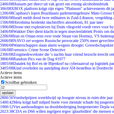
24
06/08
Huisarts per direct uit vak gezet om ernstig alcoholmisbruik
3
06/08
XBOX platform krijgt zijn eigen "Platinum" achievements dit ja
12
06/08
Capibara's lopen Braziliaans parlementsgebouw Mato Grosso 
69
06/08
Israël meldt dood twee militairen in Zuid-Libanon, vergeldin
15
06/08
Hiroshima herdenkt slachtoffers atoombom, 81 jaar later
19
06/08
Drone met explosieven bij Duits vliegveld voedt vrees voor hy
34
06/08
Wakker Dier dient klacht in tegen insectenfabriek Protix om 
22
06/08
Iran en Oman eens over route Straat van Hormuz, VS buitensp
26
06/08
NAVO zet wegens Russische provocatie 250% meer gevechtsvl
59
06/08
Waterschappen slaan alarm wegens droogte: Gereedschapskist
1
06/08
Forensics: Crime Scene Detective
23
06/08
Zorgmedewerkster die 's nachts haar vriend bezocht terecht on
38
06/08
Random Pics van de Dag #1977
18
05/08
Datalek bij Bol en de Bijenkorf na cyberaanval op logistiek pa
34
05/08
Kind overleden na aanrijding door AH-bestelbus in Dordrecht
Actieve items
Actieve items
Scrollbar gebruiken
opslaan
28
00:56
Voedselprijzen wereldwijd op hoogste niveau in ruim drie jaar
14
00:42
Meta krijgt half miljard boete voor mentale schade bij jongeren
19
00:12
Vier aanhoudingen na doodsbedreiging burgemeester Depla v
20
23:38
CDA en D66 willen ingrijpen tegen 'gluurbrillen' die mensen 