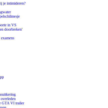
ij je intimideren?
agwater
pelschilmesje
oorte in VS
pen doorbreken'
e examens
app
suitkering
d overleden
e GTA VI trailer
maan