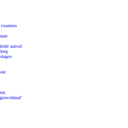
e examens
maan
bride aanval
 leeg
tslagen
ssie
eem
'gruweldaad'