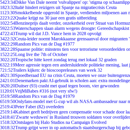
54
23:34
Dikke Van Dale neemt 'vulvalippen' op: 'stigma op schaamlip
18
23:32
Italië hindert reizigers uit Spanje na migratiecrisis Ceuta
11
23:30
Smokkelbende opgerold in Spanje, verdienden miljoenen aan 
22
23:22
Quake krijgt na 30 jaar een gratis uitbreiding
10
22:54
Benzineprijs daalt verder, onzekerheid over Straat van Hormuz 
59
22:53
Waterschappen slaan alarm wegens droogte: Gereedschapskist
47
22:43
Trump wil dat J.D. Vance hem in 2028 opvolgt
34
22:32
Ceuta-leider noemt Marokkaanse grensaanval door migranten 
38
22:29
Random Pics van de Dag #1977
38
22:28
Spaanse politie: minstens tien voor terrorisme veroordeelden 
15
22:25
Long live the 7th of October
30
22:20
Tropische hitte keert zondag terug met lokaal 32 graden
63
22:19
Meer agressie tegen een andersluidende politieke mening, laat j
7
21:52
Trailers kijken: de bioscoopreleases van week 32
46
21:30
Spoedberaad EU na crisis Ceuta, moeten we onze buitengrenz
24
21:01
Denemarken pakt AI-gebruik in scholen aan: extra mondeling
36
20:20
Duitser (93) crasht met quad tegen boom, vier gewonden
11
20:01
VrijMiBabes #316 (not very sfw!)
35
19:58
Random Pics van de Dag #1979
65
19:50
Onlyfans-model met G-cup wil als NASA-ambassadeur naar 
25
19:43
Peter Faber (82) overleden
25
19:14
Kabinet geeft bedrijven geen compensatie voor schade door la
24
18:41
'Zwarte weduwes' in Rusland trouwen soldaten voor overlijden
15
18:32
Ontslagen bij Halo Studios na Campaign Evolved
30
18:32
Trump grijpt weer in op automatisch staatsburgerschap bij geb