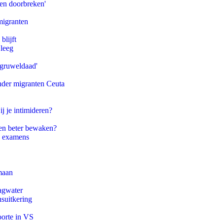
pen doorbreken'
migranten
blijft
 leeg
'gruweldaad'
onder migranten Ceuta
ij je intimideren?
en beter bewaken?
e examens
maan
agwater
suitkering
oorte in VS