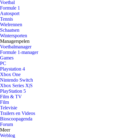
Voetbal
Formule 1
Autosport
Tennis
Wielrennen
Schaatsen
Wintersporten
Managerspelen
Voetbalmanager
Formule 1-manager
Games
PC
Playstation 4
Xbox One
Nintendo Switch
Xbox Series X|S
PlayStation 5
Film & TV
Film
Televisie
Trailers en Videos
Bioscoopagenda
Forum
Meer
Weblog