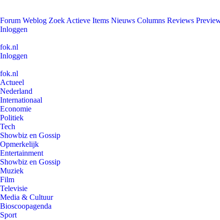
Forum
Weblog
Zoek
Actieve Items
Nieuws
Columns
Reviews
Previe
Inloggen
fok.nl
Inloggen
fok.nl
Actueel
Nederland
Internationaal
Economie
Politiek
Tech
Showbiz en Gossip
Opmerkelijk
Entertainment
Showbiz en Gossip
Muziek
Film
Televisie
Media & Cultuur
Bioscoopagenda
Sport