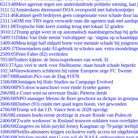
63
13:48
Meer agressie tegen een andersluidende politieke mening, laat j
31
11:52
Amsterdams dierenasiel DOA overspoeld met babykonijntjes
25
11:46
Kabinet geeft bedrijven geen compensatie voor schade door la
23
11:14
OM eist TBS tegen verwarde man die agenten stak met aardap
30
11:08
Tropische hitte keert zondag terug met lokaal 32 graden
30
10:12
Trump grijpt weer in op automatisch staatsburgerschap bij geb
54
09:51
Dikke Van Dale neemt 'vulvalippen' op: 'stigma op schaamlip
14
09:40
Meta krijgt half miljard boete voor mentale schade bij jongeren
24
09:37
Denemarken pakt AI-gebruik in scholen aan: extra mondeling
25
09:05
Peter Faber (82) overleden
7
05:00
Trailers kijken: de bioscoopreleases van week 32
0
03:37
Ajax veel te sterk voor Shelbourne, maar houdt schade beperkt
1
02:34
Nieuwkomers schitteren bij ruime Europese zege FC Twente
19
07/08
Random Pics van de Dag #1978
15
06/08
Ontslagen bij Halo Studios na Campaign Evolved
19
06/08
PS5-doos waarschuwt voor einde fysieke games
2
06/08
Le Court wint na nerveuze finale, Pieterse derde
29
06/08
NPO-manager Menno de Boer geschorst na dickpic in groeps
36
06/08
Duitser (93) crasht met quad tegen boom, vier gewonden
47
06/08
Trump wil dat J.D. Vance hem in 2028 opvolgt
1
06/08
Lemmen boekt eerste profzege in zware Ronde van Polen-rit
24
06/08
'Zwarte weduwes' in Rusland trouwen soldaten voor overlijden
14
06/08
Zangeres en Idols-jurylid Jerney Kaagman op 79-jarige leeftij
10
06/08
Netflix-abonnees krijgen exclusieve early access tot uitgebreid
65
06/08
Onlyfans-model met G-cup wil als NASA-ambassadeur naar 