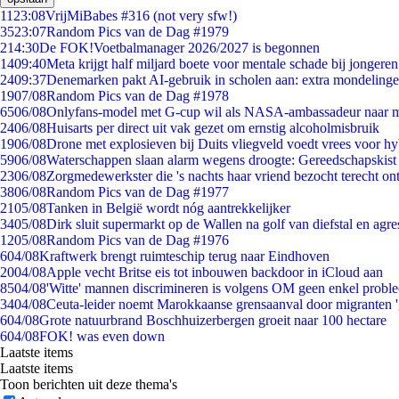
11
23:08
VrijMiBabes #316 (not very sfw!)
35
23:07
Random Pics van de Dag #1979
2
14:30
De FOK!Voetbalmanager 2026/2027 is begonnen
14
09:40
Meta krijgt half miljard boete voor mentale schade bij jongeren
24
09:37
Denemarken pakt AI-gebruik in scholen aan: extra mondeling
19
07/08
Random Pics van de Dag #1978
65
06/08
Onlyfans-model met G-cup wil als NASA-ambassadeur naar 
24
06/08
Huisarts per direct uit vak gezet om ernstig alcoholmisbruik
19
06/08
Drone met explosieven bij Duits vliegveld voedt vrees voor hy
59
06/08
Waterschappen slaan alarm wegens droogte: Gereedschapskist
23
06/08
Zorgmedewerkster die 's nachts haar vriend bezocht terecht on
38
06/08
Random Pics van de Dag #1977
21
05/08
Tanken in België wordt nóg aantrekkelijker
34
05/08
Dirk sluit supermarkt op de Wallen na golf van diefstal en agre
12
05/08
Random Pics van de Dag #1976
6
04/08
Kraftwerk brengt ruimteschip terug naar Eindhoven
20
04/08
Apple vecht Britse eis tot inbouwen backdoor in iCloud aan
85
04/08
'Witte' mannen discrimineren is volgens OM geen enkel probl
34
04/08
Ceuta-leider noemt Marokkaanse grensaanval door migranten 
6
04/08
Grote natuurbrand Boschhuizerbergen groeit naar 100 hectare
6
04/08
FOK! was even down
Laatste items
Laatste items
Toon berichten uit deze thema's