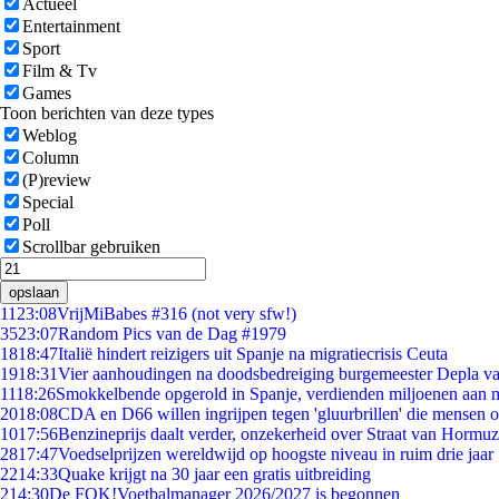
Actueel
Entertainment
Sport
Film & Tv
Games
Toon berichten van deze types
Weblog
Column
(P)review
Special
Poll
Scrollbar gebruiken
opslaan
11
23:08
VrijMiBabes #316 (not very sfw!)
35
23:07
Random Pics van de Dag #1979
18
18:47
Italië hindert reizigers uit Spanje na migratiecrisis Ceuta
19
18:31
Vier aanhoudingen na doodsbedreiging burgemeester Depla v
11
18:26
Smokkelbende opgerold in Spanje, verdienden miljoenen aan 
20
18:08
CDA en D66 willen ingrijpen tegen 'gluurbrillen' die mensen 
10
17:56
Benzineprijs daalt verder, onzekerheid over Straat van Hormuz 
28
17:47
Voedselprijzen wereldwijd op hoogste niveau in ruim drie jaar
22
14:33
Quake krijgt na 30 jaar een gratis uitbreiding
2
14:30
De FOK!Voetbalmanager 2026/2027 is begonnen