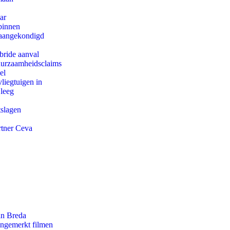
ar
binnen
g aangekondigd
bride aanval
duurzaamheidsclaims
el
iegtuigen in
 leeg
tslagen
rtner Ceva
an Breda
ongemerkt filmen