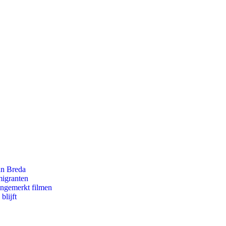
an Breda
migranten
ongemerkt filmen
blijft