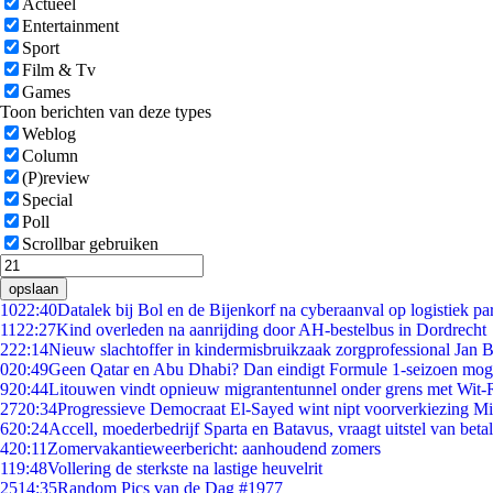
Actueel
Entertainment
Sport
Film & Tv
Games
Toon berichten van deze types
Weblog
Column
(P)review
Special
Poll
Scrollbar gebruiken
opslaan
10
22:40
Datalek bij Bol en de Bijenkorf na cyberaanval op logistiek pa
11
22:27
Kind overleden na aanrijding door AH-bestelbus in Dordrecht
2
22:14
Nieuw slachtoffer in kindermisbruikzaak zorgprofessional Jan B
0
20:49
Geen Qatar en Abu Dhabi? Dan eindigt Formule 1-seizoen moge
9
20:44
Litouwen vindt opnieuw migrantentunnel onder grens met Wit-
27
20:34
Progressieve Democraat El-Sayed wint nipt voorverkiezing M
6
20:24
Accell, moederbedrijf Sparta en Batavus, vraagt uitstel van beta
4
20:11
Zomervakantieweerbericht: aanhoudend zomers
1
19:48
Vollering de sterkste na lastige heuvelrit
25
14:35
Random Pics van de Dag #1977