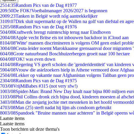
25
14:35
Random Pics van de Dag #1977
2
09:50
De FOK!Voetbalmanager 2026/2027 is begonnen
20
09:23
Tanken in België wordt nóg aantrekkelijker
31
09:07
Dirk sluit supermarkt op de Wallen na golf van diefstal en agre
12
05/08
Random Pics van de Dag #1976
5
04/08
Kraftwerk brengt ruimteschip terug naar Eindhoven
20
04/08
Apple vecht Britse eis tot inbouwen backdoor in iCloud aan
81
04/08
'Witte' mannen discrimineren is volgens OM geen enkel probl
30
04/08
Ceuta-leider noemt Marokkaanse grensaanval door migranten 
6
04/08
Grote natuurbrand Boschhuizerbergen groeit naar 100 hectare
6
04/08
FOK! was even down
41
04/08
Regering VS geeft scholen die 'genderidentiteit' van kinderen
59
04/08
Vrouw die asielzoekers hielp in Athene vermoord door Afghaa
25
04/08
Lekker op vakantie naar Afghanistan volgens Taliban geen pr
23
04/08
Random Pics van de Dag #1975
7
03/08
VrijMiBabes #315 (not very sfw!)
10
03/08
Spider-Man: Brand New Day knalt naar bijna 800 miljoen eur
11
03/08
Phil Collins dronk zich bijna dood, kinderen moesten al afsch
34
03/08
Man die zesjarig jochie met messteken in het hoofd vermoordde 
47
03/08
Man (25) sterft nadat hij lijm als condoom gebruikt
80
03/08
Spandoek "Bruine mannen naar achteren" in België opeens wèl
Laatste items
Laatste items
Toon berichten uit deze thema's