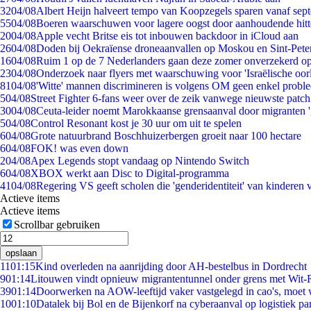
32
04/08
Albert Heijn halveert tempo van Koopzegels sparen vanaf sep
55
04/08
Boeren waarschuwen voor lagere oogst door aanhoudende hitt
20
04/08
Apple vecht Britse eis tot inbouwen backdoor in iCloud aan
26
04/08
Doden bij Oekraïense droneaanvallen op Moskou en Sint-Pete
16
04/08
Ruim 1 op de 7 Nederlanders gaan deze zomer onverzekerd op
23
04/08
Onderzoek naar flyers met waarschuwing voor 'Israëlische oor
81
04/08
'Witte' mannen discrimineren is volgens OM geen enkel probl
5
04/08
Street Fighter 6-fans weer over de zeik vanwege nieuwste patch
30
04/08
Ceuta-leider noemt Marokkaanse grensaanval door migranten 
5
04/08
Control Resonant kost je 30 uur om uit te spelen
6
04/08
Grote natuurbrand Boschhuizerbergen groeit naar 100 hectare
6
04/08
FOK! was even down
2
04/08
Apex Legends stopt vandaag op Nintendo Switch
6
04/08
XBOX werkt aan Disc to Digital-programma
41
04/08
Regering VS geeft scholen die 'genderidentiteit' van kinderen
Actieve items
Actieve items
Scrollbar gebruiken
opslaan
11
01:15
Kind overleden na aanrijding door AH-bestelbus in Dordrecht
9
01:14
Litouwen vindt opnieuw migrantentunnel onder grens met Wit-
39
01:14
Doorwerken na AOW-leeftijd vaker vastgelegd in cao's, moet
10
01:10
Datalek bij Bol en de Bijenkorf na cyberaanval op logistiek pa