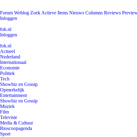
Forum
Weblog
Zoek
Actieve Items
Nieuws
Columns
Reviews
Previe
Inloggen
fok.nl
Inloggen
fok.nl
Actueel
Nederland
Internationaal
Economie
Politiek
Tech
Showbiz en Gossip
Opmerkelijk
Entertainment
Showbiz en Gossip
Muziek
Film
Televisie
Media & Cultuur
Bioscoopagenda
Sport