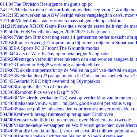
6
14:04
The Division Resurgence nu gratis op pc
24
12:52
Hackers roven Coldcard-bitcoinwallets leeg voor 114 miljoen d
39
12:15
Doorwerken na AOW-leeftijd vaker vastgelegd in cao's, moet
32
11:40
Vinted-foto's van vrouwen massaal gedeeld op seksfora
1
11:21
Nieuwe XBOX Game Pass titels voor de eerste helft van de ma
2
09:50
De FOK!Voetbalmanager 2026/2027 is begonnen
48
09:47
Van den Brink zet nog eens 14 gemeenten onder toezicht om s
17
09:40
Iran overweegt Europese hulp bij ruimen mijnen in Straat va
3
09:35
EA Sports FC 27 toont The Grounds-modus
1
09:34
Gears of War: E-Day open beta begint 6 augustus
36
09:29
Pentagon verbruikt meer raketten dan kan worden aangevuld, t
20
09:23
Tanken in België wordt nóg aantrekkelijker
31
09:07
Dirk sluit supermarkt op de Wallen na golf van diefstal en agre
13
08:53
Nederlander (23) aangehouden in Duitsland na snelheid van 
3
05:43
Gedurfd NEC blijft overeind bij Olympiakos
14
05/08
Long live the 7th of October
12
05/08
Random Pics van de Dag #1976
20
04/08
OM: vierde verdachte (18) vast op verdenking van beramen aa
14
04/08
Italiaanse vrouw wint 1 miljoen, gooit kraslot per abuis weg
27
04/08
Spaanse politie: minstens tien voor terrorisme veroordeelden 
5
04/08
Kraftwerk brengt ruimteschip terug naar Eindhoven
1
04/08
Reusser wint tijdrit en neemt geel over, Nooijen knap tweede
7
04/08
Vakantiekiekje Verstappen en Wolff voedt geruchten over Merc
18
04/08
Spotify bereikt mijlpaal, voor het eerst 300 miljoen premium-
27
04/08
Houthi's vallen luchthaven Najran in Saoedi-Arabië aan