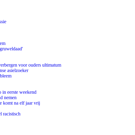
ssie
eem
'gruweldaad'
 verbergen voor ouders ultimatum
nse asielzoeker
obleem
o in eerste weekend
eid nemen
komt na elf jaar vrij
 racistisch