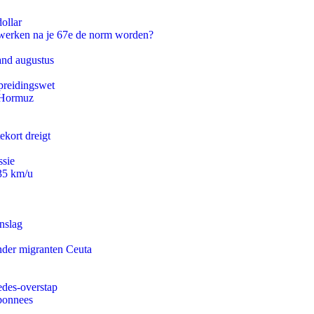
ollar
 werken na je 67e de norm worden?
and augustus
preidingswet
n Hormuz
ekort dreigt
ssie
235 km/u
nslag
onder migranten Ceuta
edes-overstap
abonnees