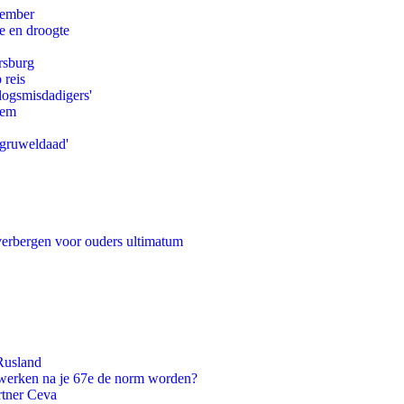
tember
e en droogte
rsburg
 reis
logsmisdadigers'
eem
'gruweldaad'
 verbergen voor ouders ultimatum
Rusland
 werken na je 67e de norm worden?
rtner Ceva