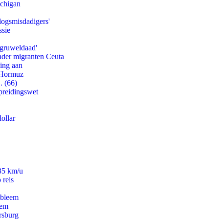
ichigan
logsmisdadigers'
ssie
'gruweldaad'
onder migranten Ceuta
ling aan
n Hormuz
. (66)
preidingswet
ollar
235 km/u
 reis
obleem
eem
rsburg