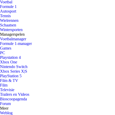
Voetbal
Formule 1
Autosport
Tennis
Wielrennen
Schaatsen
Wintersporten
Managerspelen
Voetbalmanager
Formule 1-manager
Games
PC
Playstation 4
Xbox One
Nintendo Switch
Xbox Series X|S
PlayStation 5
Film & TV
Film
Televisie
Trailers en Videos
Bioscoopagenda
Forum
Meer
Weblog