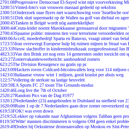
27
01:08
Progressieve Democraat El-Sayed wint nipt voorverkiezing M
32
00:51
Vinted-foto's van vrouwen massaal gedeeld op seksfora
23
00:51
Onderzoek naar flyers met waarschuwing voor 'Israëlische oor
31
00:51
Dirk sluit supermarkt op de Wallen na golf van diefstal en agre
20
00:45
Tanken in België wordt nóg aantrekkelijker
30
00:44
Ceuta-leider noemt Marokkaanse grensaanval door migranten 
27
00:43
Spaanse politie: minstens tien voor terrorisme veroordeelden 
6
00:06
Accell, moederbedrijf Sparta en Batavus, vraagt uitstel van beta
17
23:55
Iran overweegt Europese hulp bij ruimen mijnen in Straat va
2
23:33
Nieuw slachtoffer in kindermisbruikzaak zorgprofessional Jan B
48
23:33
Van den Brink zet nog eens 14 gemeenten onder toezicht om s
4
23:27
Zomervakantieweerbericht: aanhoudend zomers
6
23:25
The Division Resurgence nu gratis op pc
24
23:09
Hackers roven Coldcard-bitcoinwallets leeg voor 114 miljoen d
14
23:03
Italiaanse vrouw wint 1 miljoen, gooit kraslot per abuis weg
1
22:57
Vollering de sterkste na lastige heuvelrit
3
20:59
EA Sports FC 27 toont The Grounds-modus
14
20:46
Long live the 7th of October
25
20:27
Random Pics van de Dag #1977
13
20:12
Nederlander (23) aangehouden in Duitsland na snelheid van 
16
20:09
Ruim 1 op de 7 Nederlanders gaan deze zomer onverzekerd op
6
19:53
FOK! was even down
25
19:52
Lekker op vakantie naar Afghanistan volgens Taliban geen pr
81
19:50
'Witte' mannen discrimineren is volgens OM geen enkel probl
26
19:49
Doden bij Oekraïense droneaanvallen op Moskou en Sint-Pete