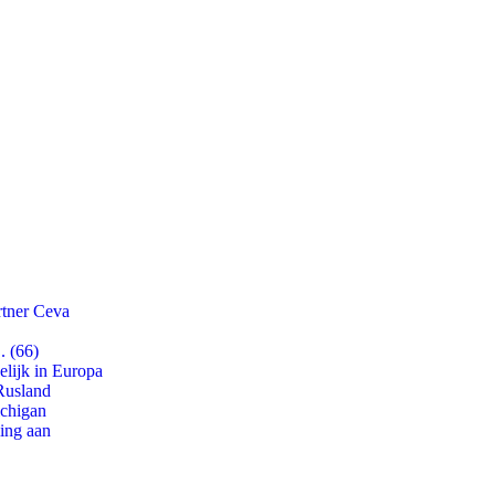
rtner Ceva
. (66)
lijk in Europa
Rusland
ichigan
ling aan