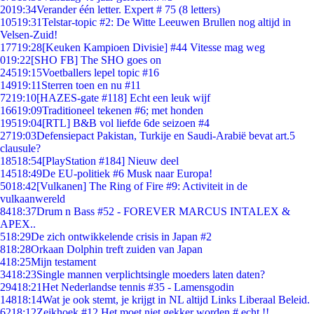
20
19:34
Verander één letter. Expert # 75 (8 letters)
105
19:31
Telstar-topic #2: De Witte Leeuwen Brullen nog altijd in
Velsen-Zuid!
177
19:28
[Keuken Kampioen Divisie] #44 Vitesse mag weg
0
19:22
[SHO FB] The SHO goes on
245
19:15
Voetballers lepel topic #16
149
19:11
Sterren toen en nu #11
72
19:10
[HAZES-gate #118] Echt een leuk wijf
166
19:09
Traditioneel tekenen #6; met honden
195
19:04
[RTL] B&B vol liefde 6de seizoen #4
27
19:03
Defensiepact Pakistan, Turkije en Saudi-Arabië bevat art.5
clausule?
185
18:54
[PlayStation #184] Nieuw deel
145
18:49
De EU-politiek #6 Musk naar Europa!
50
18:42
[Vulkanen] The Ring of Fire #9: Activiteit in de
vulkaanwereld
84
18:37
Drum n Bass #52 - FOREVER MARCUS INTALEX &
APEX..
5
18:29
De zich ontwikkelende crisis in Japan #2
8
18:28
Orkaan Dolphin treft zuiden van Japan
4
18:25
Mijn testament
34
18:23
Single mannen verplichtsingle moeders laten daten?
294
18:21
Het Nederlandse tennis #35 - Lamensgodin
148
18:14
Wat je ook stemt, je krijgt in NL altijd Links Liberaal Beleid.
62
18:12
Zeikhoek #12 Het moet niet gekker worden # echt !!