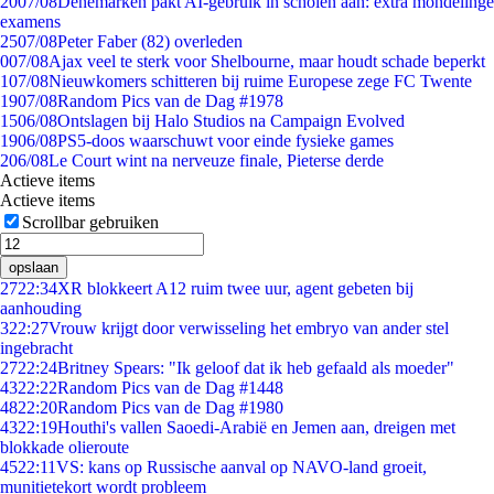
20
07/08
Denemarken pakt AI-gebruik in scholen aan: extra mondelinge
examens
25
07/08
Peter Faber (82) overleden
0
07/08
Ajax veel te sterk voor Shelbourne, maar houdt schade beperkt
1
07/08
Nieuwkomers schitteren bij ruime Europese zege FC Twente
19
07/08
Random Pics van de Dag #1978
15
06/08
Ontslagen bij Halo Studios na Campaign Evolved
19
06/08
PS5-doos waarschuwt voor einde fysieke games
2
06/08
Le Court wint na nerveuze finale, Pieterse derde
Actieve items
Actieve items
Scrollbar gebruiken
opslaan
27
22:34
XR blokkeert A12 ruim twee uur, agent gebeten bij
aanhouding
3
22:27
Vrouw krijgt door verwisseling het embryo van ander stel
ingebracht
27
22:24
Britney Spears: "Ik geloof dat ik heb gefaald als moeder"
43
22:22
Random Pics van de Dag #1448
48
22:20
Random Pics van de Dag #1980
43
22:19
Houthi's vallen Saoedi-Arabië en Jemen aan, dreigen met
blokkade olieroute
45
22:11
VS: kans op Russische aanval op NAVO-land groeit,
munitietekort wordt probleem