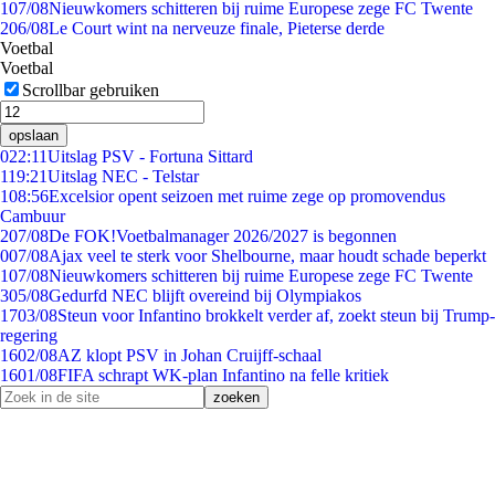
1
07/08
Nieuwkomers schitteren bij ruime Europese zege FC Twente
2
06/08
Le Court wint na nerveuze finale, Pieterse derde
Voetbal
Voetbal
Scrollbar gebruiken
opslaan
0
22:11
Uitslag PSV - Fortuna Sittard
1
19:21
Uitslag NEC - Telstar
1
08:56
Excelsior opent seizoen met ruime zege op promovendus
Cambuur
2
07/08
De FOK!Voetbalmanager 2026/2027 is begonnen
0
07/08
Ajax veel te sterk voor Shelbourne, maar houdt schade beperkt
1
07/08
Nieuwkomers schitteren bij ruime Europese zege FC Twente
3
05/08
Gedurfd NEC blijft overeind bij Olympiakos
17
03/08
Steun voor Infantino brokkelt verder af, zoekt steun bij Trump-
regering
16
02/08
AZ klopt PSV in Johan Cruijff-schaal
16
01/08
FIFA schrapt WK-plan Infantino na felle kritiek