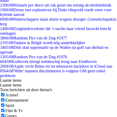
maan
25
06/08
Huisarts per direct uit vak gezet om ernstig alcoholmisbruik
19
06/08
Drone met explosieven bij Duits vliegveld voedt vrees voor
hybride aanval
60
06/08
Waterschappen slaan alarm wegens droogte: Gereedschapskist
leeg
24
06/08
Zorgmedewerkster die 's nachts haar vriend bezocht terecht
ontslagen
38
06/08
Random Pics van de Dag #1977
21
05/08
Tanken in België wordt nóg aantrekkelijker
34
05/08
Dirk sluit supermarkt op de Wallen na golf van diefstal en
agressie
12
05/08
Random Pics van de Dag #1976
6
04/08
Kraftwerk brengt ruimteschip terug naar Eindhoven
20
04/08
Apple vecht Britse eis tot inbouwen backdoor in iCloud aan
85
04/08
'Witte' mannen discrimineren is volgens OM geen enkel
probleem
Laatste items
Laatste items
Toon berichten uit deze thema's
Actueel
Entertainment
Sport
Film & Tv
Games