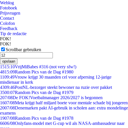
Weblog
Fotoboek
Prijsvragen
Contact
Colofon
Feedback
Tip de redactie
FOK!
FOK!
Scrollbar gebruiken
opslaan
15
15:10
VrijMiBabes #316 (not very sfw!)
48
15:09
Random Pics van de Dag #1980
11
09:49
Vrouw krijgt 30 maanden cel voor afpersing 12-jarige
misdienaar in kerk
43
09:46
PostNL-bezorger steekt bewoner na ruzie over pakket
35
00:07
Random Pics van de Dag #1979
2
07/08
De FOK!Voetbalmanager 2026/2027 is begonnen
16
07/08
Meta krijgt half miljard boete voor mentale schade bij jongeren
20
07/08
Denemarken pakt AI-gebruik in scholen aan: extra mondelinge
examens
19
07/08
Random Pics van de Dag #1978
66
06/08
Onlyfans-model met G-cup wil als NASA-ambassadeur naar