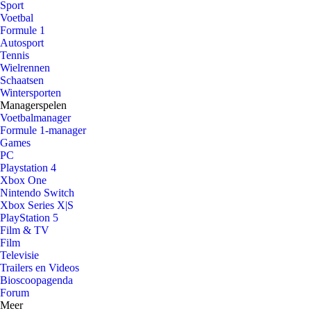
Sport
Voetbal
Formule 1
Autosport
Tennis
Wielrennen
Schaatsen
Wintersporten
Managerspelen
Voetbalmanager
Formule 1-manager
Games
PC
Playstation 4
Xbox One
Nintendo Switch
Xbox Series X|S
PlayStation 5
Film & TV
Film
Televisie
Trailers en Videos
Bioscoopagenda
Forum
Meer