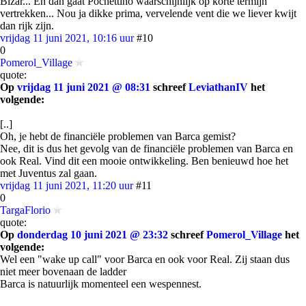
Bizar... En dan gaat Pochettino waarschijnlijk op korte termijn
vertrekken... Nou ja dikke prima, vervelende vent die we liever kwijt
dan rijk zijn.
vrijdag 11 juni 2021, 10:16 uur
#10
0
Pomerol_Village
quote:
Op
vrijdag 11 juni 2021 @ 08:31
schreef
LeviathanIV
het
volgende:
[..]
Oh, je hebt de financiële problemen van Barca gemist?
Nee, dit is dus het gevolg van de financiële problemen van Barca en
ook Real. Vind dit een mooie ontwikkeling. Ben benieuwd hoe het
met Juventus zal gaan.
vrijdag 11 juni 2021, 11:20 uur
#11
0
TargaFlorio
quote:
Op
donderdag 10 juni 2021 @ 23:32
schreef
Pomerol_Village
het
volgende:
Wel een "wake up call" voor Barca en ook voor Real. Zij staan dus
niet meer bovenaan de ladder
Barca is natuurlijk momenteel een wespennest.