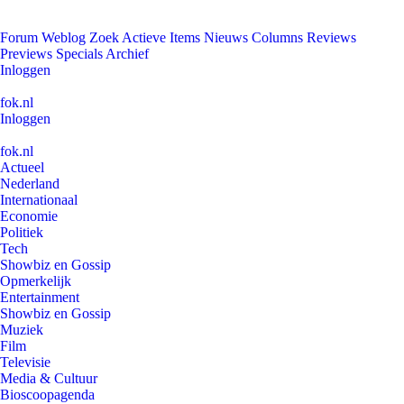
Forum
Weblog
Zoek
Actieve Items
Nieuws
Columns
Reviews
Previews
Specials
Archief
Inloggen
fok.nl
Inloggen
fok.nl
Actueel
Nederland
Internationaal
Economie
Politiek
Tech
Showbiz en Gossip
Opmerkelijk
Entertainment
Showbiz en Gossip
Muziek
Film
Televisie
Media & Cultuur
Bioscoopagenda