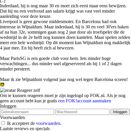
[..]
Inderdaad, hij is nog maar 30 en moet zich eerst maar eens bewijzen.
Dat hij nu een veelvoud aan salaris krijgt was vast veel minder
aanleiding voor deze keuze.
Liverpool is geen gewone middenmoter. En Barcelona had ook
interesse in Wijnaldum. Maar inderdaad, hij is 30 en veel 30'ers haken
af na hun 32e, sommigen gaan nog 2 jaar door als troefspeler die de
wedstrijd in de 2e helft nog kunnen doen kantelen. Maar spelen zelden
meer een hele wedstrijd. Op dit moment kan Wijnaldum nog makkelijk
4 jaar mee. En hij heeft zich al bewezen.
Maar ParisSG is een goede club voor hem. Iets minder hoge
verwachtingen... dus minder snel afgeserveerd als hij 1 of 2 dagen
minder presteert.
Maar ik zie Wijnaldum volgend jaar nog wel tegen Barcelona scoren!
Reageer zelf
Om te kunnen reageren moet je zijn ingelogd op FOK.nl. Als je nog
geen account hebt kun je gratis
een FOK!account aanmaken
Inloggen
Voorwaarden
Ik accepteer de
voorwaarden
.
Laatste reviews en specials