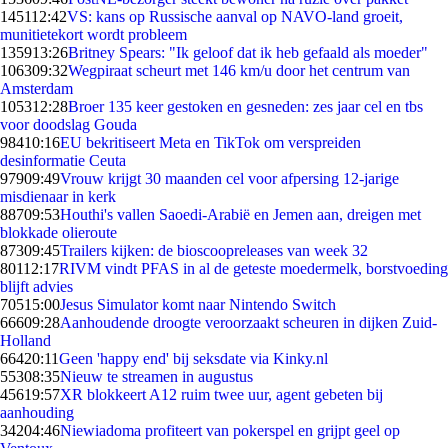
1451
12:42
VS: kans op Russische aanval op NAVO-land groeit,
munitietekort wordt probleem
1359
13:26
Britney Spears: "Ik geloof dat ik heb gefaald als moeder"
1063
09:32
Wegpiraat scheurt met 146 km/u door het centrum van
Amsterdam
1053
12:28
Broer 135 keer gestoken en gesneden: zes jaar cel en tbs
voor doodslag Gouda
984
10:16
EU bekritiseert Meta en TikTok om verspreiden
desinformatie Ceuta
979
09:49
Vrouw krijgt 30 maanden cel voor afpersing 12-jarige
misdienaar in kerk
887
09:53
Houthi's vallen Saoedi-Arabië en Jemen aan, dreigen met
blokkade olieroute
873
09:45
Trailers kijken: de bioscoopreleases van week 32
801
12:17
RIVM vindt PFAS in al de geteste moedermelk, borstvoeding
blijft advies
705
15:00
Jesus Simulator komt naar Nintendo Switch
666
09:28
Aanhoudende droogte veroorzaakt scheuren in dijken Zuid-
Holland
664
20:11
Geen 'happy end' bij seksdate via Kinky.nl
553
08:35
Nieuw te streamen in augustus
456
19:57
XR blokkeert A12 ruim twee uur, agent gebeten bij
aanhouding
342
04:46
Niewiadoma profiteert van pokerspel en grijpt geel op