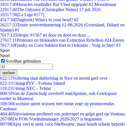
183
17:49
Heracles-voetballer Rai Vloet opgepakt #2 Moordenaar
229
17:40
The Odyssey (Christopher Nolan) 17 juli 2026
103
17:36
[La Liga #177]
45
17:34
[Dagboek] What's in your head? #2
262
17:33
Totale zonsverduistering 12-08-2026 (Groenland, IJsland en
Spanje) #1
70
17:13
Teltopic #1567 tel door en door en door....
276
17:11
Protesten en blokkades van Extinction Rebellion #24 Eieren
78
17:10
Franky en Coen bakken friet in Oekraïne - Volg ze hier! #3
Sport
Sport
Scrollbar gebruiken
opslaan
0
22:13
Vollering slaat dubbelslag in Nice en neemt geel over
0
22:11
Uitslag PSV - Fortuna Sittard
1
19:21
Uitslag NEC - Telstar
0
08:59
Van de Zandschulp overleeft matchpoints, ook Griekspoor
verder in Montreal
1
08:56
Excelsior opent seizoen met ruime zege op promovendus
Cambuur
4
04:46
Niewiadoma profiteert van pokerspel en grijpt geel op Ventoux
2
07/08
De FOK!Voetbalmanager 2026/2027 is begonnen
0
07/08
Ajax veel te sterk voor Shelbourne, maar houdt schade beperkt