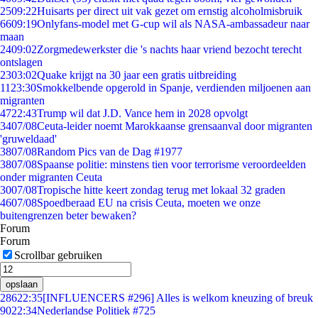
25
09:22
Huisarts per direct uit vak gezet om ernstig alcoholmisbruik
66
09:19
Onlyfans-model met G-cup wil als NASA-ambassadeur naar
maan
24
09:02
Zorgmedewerkster die 's nachts haar vriend bezocht terecht
ontslagen
23
03:02
Quake krijgt na 30 jaar een gratis uitbreiding
11
23:30
Smokkelbende opgerold in Spanje, verdienden miljoenen aan
migranten
47
22:43
Trump wil dat J.D. Vance hem in 2028 opvolgt
34
07/08
Ceuta-leider noemt Marokkaanse grensaanval door migranten
'gruweldaad'
38
07/08
Random Pics van de Dag #1977
38
07/08
Spaanse politie: minstens tien voor terrorisme veroordeelden
onder migranten Ceuta
30
07/08
Tropische hitte keert zondag terug met lokaal 32 graden
46
07/08
Spoedberaad EU na crisis Ceuta, moeten we onze
buitengrenzen beter bewaken?
Forum
Forum
Scrollbar gebruiken
opslaan
286
22:35
[INFLUENCERS #296] Alles is welkom kneuzing of breuk
90
22:34
Nederlandse Politiek #725