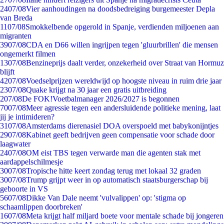
24
07/08
Vier aanhoudingen na doodsbedreiging burgemeester Depla
van Breda
11
07/08
Smokkelbende opgerold in Spanje, verdienden miljoenen aan
migranten
39
07/08
CDA en D66 willen ingrijpen tegen 'gluurbrillen' die mensen
ongemerkt filmen
13
07/08
Benzineprijs daalt verder, onzekerheid over Straat van Hormuz
blijft
42
07/08
Voedselprijzen wereldwijd op hoogste niveau in ruim drie jaar
23
07/08
Quake krijgt na 30 jaar een gratis uitbreiding
2
07/08
De FOK!Voetbalmanager 2026/2027 is begonnen
70
07/08
Meer agressie tegen een andersluidende politieke mening, laat
jij je intimideren?
31
07/08
Amsterdams dierenasiel DOA overspoeld met babykonijntjes
29
07/08
Kabinet geeft bedrijven geen compensatie voor schade door
laagwater
24
07/08
OM eist TBS tegen verwarde man die agenten stak met
aardappelschilmesje
30
07/08
Tropische hitte keert zondag terug met lokaal 32 graden
30
07/08
Trump grijpt weer in op automatisch staatsburgerschap bij
geboorte in VS
56
07/08
Dikke Van Dale neemt 'vulvalippen' op: 'stigma op
schaamlippen doorbreken'
16
07/08
Meta krijgt half miljard boete voor mentale schade bij jongeren