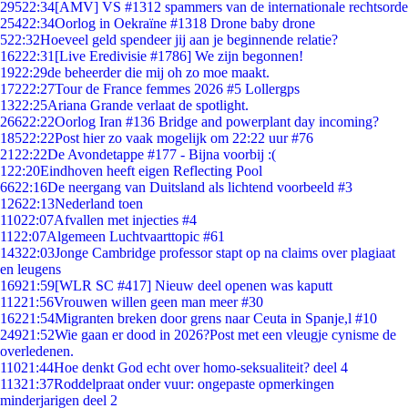
295
22:34
[AMV] VS #1312 spammers van de internationale rechtsorde
254
22:34
Oorlog in Oekraïne #1318 Drone baby drone
5
22:32
Hoeveel geld spendeer jij aan je beginnende relatie?
162
22:31
[Live Eredivisie #1786] We zijn begonnen!
19
22:29
de beheerder die mij oh zo moe maakt.
172
22:27
Tour de France femmes 2026 #5 Lollergps
13
22:25
Ariana Grande verlaat de spotlight.
266
22:22
Oorlog Iran #136 Bridge and powerplant day incoming?
185
22:22
Post hier zo vaak mogelijk om 22:22 uur #76
21
22:22
De Avondetappe #177 - Bijna voorbij :(
1
22:20
Eindhoven heeft eigen Reflecting Pool
66
22:16
De neergang van Duitsland als lichtend voorbeeld #3
126
22:13
Nederland toen
110
22:07
Afvallen met injecties #4
11
22:07
Algemeen Luchtvaarttopic #61
143
22:03
Jonge Cambridge professor stapt op na claims over plagiaat
en leugens
169
21:59
[WLR SC #417] Nieuw deel openen was kaputt
112
21:56
Vrouwen willen geen man meer #30
162
21:54
Migranten breken door grens naar Ceuta in Spanje,l #10
249
21:52
Wie gaan er dood in 2026?Post met een vleugje cynisme de
overledenen.
110
21:44
Hoe denkt God echt over homo-seksualiteit? deel 4
113
21:37
Roddelpraat onder vuur: ongepaste opmerkingen
minderjarigen deel 2