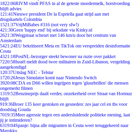
18
22:06
RIVM vindt PFAS in al de geteste moedermelk, borstvoeding
blijft advies
1
21:41
Nieuwe president De la Espriella gaat strijd aan met
drugskartels Colombia
15
21:37
VrijMiBabes #316 (not very sfw!)
4
21:30
Geen 'happy end' bij seksdate via Kinky.nl
26
21:30
Wegpiraat scheurt met 146 km/u door het centrum van
Amsterdam
54
21:24
EU bekritiseert Meta en TikTok om verspreiden desinformatie
Ceuta
43
21:18
PostNL-bezorger steekt bewoner na ruzie over pakket
72
20:58
Israël meldt dood twee militairen in Zuid-Libanon, vergelding
aangekondigd
1
20:37
Uitslag NEC - Telstar
17
20:26
Jesus Simulator komt naar Nintendo Switch
39
20:08
CDA en D66 willen ingrijpen tegen 'gluurbrillen' die mensen
ongemerkt filmen
13
19:52
Benzineprijs daalt verder, onzekerheid over Straat van Hormuz
blijft
9
19:36
Broer 135 keer gestoken en gesneden: zes jaar cel en tbs voor
doodslag Gouda
70
19:35
Meer agressie tegen een andersluidende politieke mening, laat
jij je intimideren?
63
19:04
Spanje: bijna alle migranten in Ceuta weer teruggekeerd naar
Marokko