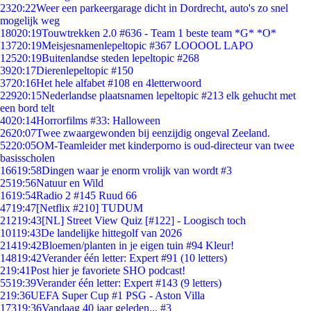
23
20:22
Weer een parkeergarage dicht in Dordrecht, auto's zo snel
mogelijk weg
180
20:19
Touwtrekken 2.0 #636 - Team 1 beste team *G* *O*
137
20:19
Meisjesnamenlepeltopic #367 LOOOOL LAPO
125
20:19
Buitenlandse steden lepeltopic #268
39
20:17
Dierenlepeltopic #150
37
20:16
Het hele alfabet #108 en 4letterwoord
229
20:15
Nederlandse plaatsnamen lepeltopic #213 elk gehucht met
een bord telt
40
20:14
Horrorfilms #33: Halloween
26
20:07
Twee zwaargewonden bij eenzijdig ongeval Zeeland.
52
20:05
OM-Teamleider met kinderporno is oud-directeur van twee
basisscholen
166
19:58
Dingen waar je enorm vrolijk van wordt #3
25
19:56
Natuur en Wild
16
19:54
Radio 2 #145 Ruud 66
47
19:47
[Netflix #210] TUDUM
212
19:43
[NL] Street View Quiz [#122] - Loogisch toch
101
19:43
De landelijke hittegolf van 2026
214
19:42
Bloemen/planten in je eigen tuin #94 Kleur!
148
19:42
Verander één letter: Expert #91 (10 letters)
2
19:41
Post hier je favoriete SHO podcast!
55
19:39
Verander één letter: Expert #143 (9 letters)
2
19:36
UEFA Super Cup #1 PSG - Aston Villa
173
19:36
Vandaag 40 jaar geleden... #3