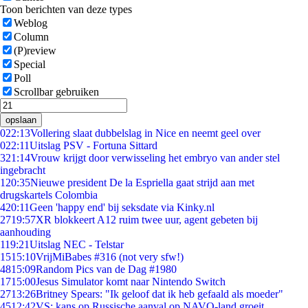
Toon berichten van deze types
Weblog
Column
(P)review
Special
Poll
Scrollbar gebruiken
opslaan
0
22:13
Vollering slaat dubbelslag in Nice en neemt geel over
0
22:11
Uitslag PSV - Fortuna Sittard
3
21:14
Vrouw krijgt door verwisseling het embryo van ander stel
ingebracht
1
20:35
Nieuwe president De la Espriella gaat strijd aan met
drugskartels Colombia
4
20:11
Geen 'happy end' bij seksdate via Kinky.nl
27
19:57
XR blokkeert A12 ruim twee uur, agent gebeten bij
aanhouding
1
19:21
Uitslag NEC - Telstar
15
15:10
VrijMiBabes #316 (not very sfw!)
48
15:09
Random Pics van de Dag #1980
17
15:00
Jesus Simulator komt naar Nintendo Switch
27
13:26
Britney Spears: "Ik geloof dat ik heb gefaald als moeder"
45
12:42
VS: kans op Russische aanval op NAVO-land groeit,