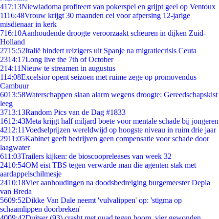
4
17:13
Niewiadoma profiteert van pokerspel en grijpt geel op Ventoux
11
16:48
Vrouw krijgt 30 maanden cel voor afpersing 12-jarige
misdienaar in kerk
7
16:10
Aanhoudende droogte veroorzaakt scheuren in dijken Zuid-
Holland
27
15:52
Italië hindert reizigers uit Spanje na migratiecrisis Ceuta
23
14:17
Long live the 7th of October
2
14:11
Nieuw te streamen in augustus
1
14:08
Excelsior opent seizoen met ruime zege op promovendus
Cambuur
60
13:58
Waterschappen slaan alarm wegens droogte: Gereedschapskist
leeg
37
13:13
Random Pics van de Dag #1833
16
12:43
Meta krijgt half miljard boete voor mentale schade bij jongeren
42
12:11
Voedselprijzen wereldwijd op hoogste niveau in ruim drie jaar
29
11:05
Kabinet geeft bedrijven geen compensatie voor schade door
laagwater
6
11:03
Trailers kijken: de bioscoopreleases van week 32
24
10:54
OM eist TBS tegen verwarde man die agenten stak met
aardappelschilmesje
24
10:18
Vier aanhoudingen na doodsbedreiging burgemeester Depla
van Breda
56
09:52
Dikke Van Dale neemt 'vulvalippen' op: 'stigma op
schaamlippen doorbreken'
40
09:42
Duitser (93) crasht met quad tegen boom, vier gewonden