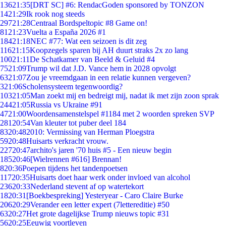
136
21:35
[DRT SC] #6: RendacGoden sponsored by TONZON
14
21:29
Ik rook nog steeds
297
21:28
Centraal Bordspeltopic #8 Game on!
81
21:23
Vuelta a España 2026 #1
184
21:18
NEC #77: Wat een seizoen is dit zeg
116
21:15
Koopzegels sparen bij AH duurt straks 2x zo lang
100
21:11
De Schatkamer van Beeld & Geluid #4
75
21:09
Trump wil dat J.D. Vance hem in 2028 opvolgt
63
21:07
Zou je vreemdgaan in een relatie kunnen vergeven?
3
21:06
Scholensysteem tegenwoordig?
103
21:05
Man zoekt mij en bedreigt mij, nadat ik met zijn zoon sprak
244
21:05
Russia vs Ukraine #91
47
21:00
Woordensamenstelspel #1184 met 2 woorden spreken SVP
281
20:54
Van kleuter tot puber deel 184
83
20:48
2010: Vermissing van Herman Ploegstra
59
20:48
Huisarts verkracht vrouw.
227
20:47
archito's jaren '70 huis #5 - Een nieuw begin
185
20:46
[Wielrennen #616] Brennan!
8
20:36
Poepen tijdens het tandenpoetsen
117
20:35
Huisarts doet haar werk onder invloed van alcohol
236
20:33
Nederland stevent af op watertekort
18
20:31
[Boekbespreking] Yesteryear - Caro Claire Burke
206
20:29
Verander een letter expert (7lettereditie) #50
63
20:27
Het grote dagelijkse Trump nieuws topic #31
56
20:25
Eeuwig voortleven