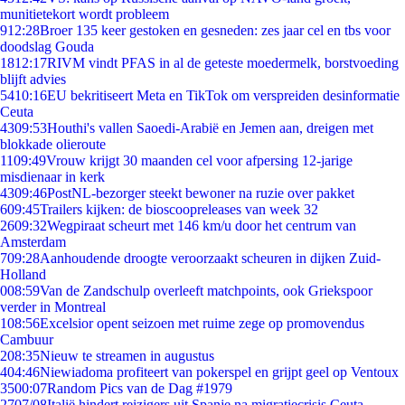
munitietekort wordt probleem
9
12:28
Broer 135 keer gestoken en gesneden: zes jaar cel en tbs voor
doodslag Gouda
18
12:17
RIVM vindt PFAS in al de geteste moedermelk, borstvoeding
blijft advies
54
10:16
EU bekritiseert Meta en TikTok om verspreiden desinformatie
Ceuta
43
09:53
Houthi's vallen Saoedi-Arabië en Jemen aan, dreigen met
blokkade olieroute
11
09:49
Vrouw krijgt 30 maanden cel voor afpersing 12-jarige
misdienaar in kerk
43
09:46
PostNL-bezorger steekt bewoner na ruzie over pakket
6
09:45
Trailers kijken: de bioscoopreleases van week 32
26
09:32
Wegpiraat scheurt met 146 km/u door het centrum van
Amsterdam
7
09:28
Aanhoudende droogte veroorzaakt scheuren in dijken Zuid-
Holland
0
08:59
Van de Zandschulp overleeft matchpoints, ook Griekspoor
verder in Montreal
1
08:56
Excelsior opent seizoen met ruime zege op promovendus
Cambuur
2
08:35
Nieuw te streamen in augustus
4
04:46
Niewiadoma profiteert van pokerspel en grijpt geel op Ventoux
35
00:07
Random Pics van de Dag #1979
27
07/08
Italië hindert reizigers uit Spanje na migratiecrisis Ceuta