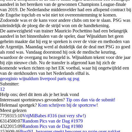
aandeel in het bereiken van de gewonnen Champions League-finale
van 2019. De Nederlandse middenvelder had een aflopend contract bij
de Engelse topclub en wist niet tot overeenstemming te komen.
Zodoende was er de kans voor andere clubs om toe te slaan. PSG was
uiteindelijk de ploeg die de strijd won om de handtekening.
De aanwezigheid van trainer Mauricio Pochettino had een belangrijk
aandeel in het binnenhalen van de speler, daar Wijnaldum het geen
geheim maakte dat hij erg te spreken is over de visie en methoden van
de Argentijn. Maandag werd al duidelijk dat de deal met PSG zo goed
als rond was. Vandaag doorstond hij ook de medische keuring,
waardoor de overgang nu bezegeld is. Wijnaldum tekent voor drie jaar
bij zijn nieuwe club. Nu de transfer is afgerond kan hij zich de
komende weken richten op het EK voetbal, waar hij ongetwijfeld een
van de sterkhouders van het Nederlands elftal is.
georginio wijnaldum
liverpool
paris sg
psg
Submitter:
12
Help ons; deel dit item als je het leuk vond
Interessant sportnieuws gevonden?
Tip ons dan via de submit!
Helemaal sportgek?
Kom schrijven bij de sportcrew!
Meest gelezen
77593
15:10
VrijMiBabes #316 (not very sfw!)
63145
00:07
Random Pics van de Dag #1979
43220
15:09
Random Pics van de Dag #1980
1536
09:46
PostNL-bezorger steekt bewoner na ruzie over pakket