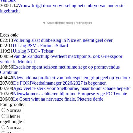
Ventoux
300
21:14
Vrouw krijgt door verwisseling het embryo van ander stel
ingebracht
▼ Advertentie door Refinery89
Lees ook
0
22:13
Vollering slaat dubbelslag in Nice en neemt geel over
0
22:11
Uitslag PSV - Fortuna Sittard
1
19:21
Uitslag NEC - Telstar
0
08:59
Van de Zandschulp overleeft matchpoints, ook Griekspoor
verder in Montreal
1
08:56
Excelsior opent seizoen met ruime zege op promovendus
Cambuur
4
04:46
Niewiadoma profiteert van pokerspel en grijpt geel op Ventoux
2
07/08
De FOK!Voetbalmanager 2026/2027 is begonnen
0
07/08
Ajax veel te sterk voor Shelbourne, maar houdt schade beperkt
1
07/08
Nieuwkomers schitteren bij ruime Europese zege FC Twente
2
06/08
Le Court wint na nerveuze finale, Pieterse derde
Font-grootte:
Normaal
Kleiner
regelhoogte :
Normaal