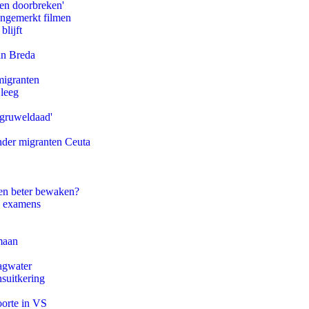
pen doorbreken'
ongemerkt filmen
blijft
an Breda
migranten
 leeg
'gruweldaad'
onder migranten Ceuta
en beter bewaken?
e examens
maan
agwater
suitkering
oorte in VS