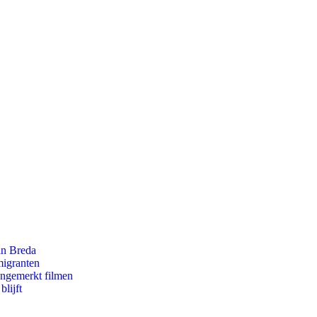
an Breda
migranten
ongemerkt filmen
lijft