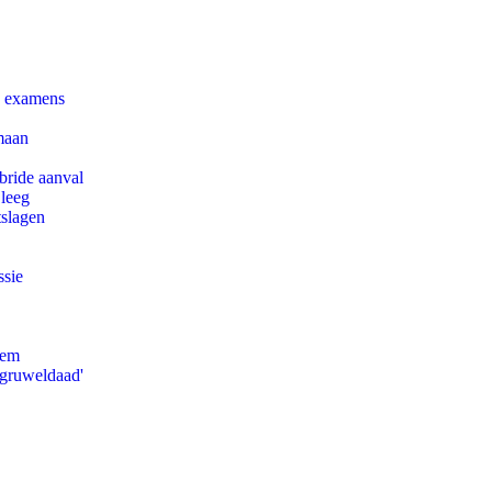
e examens
maan
bride aanval
 leeg
tslagen
ssie
eem
'gruweldaad'