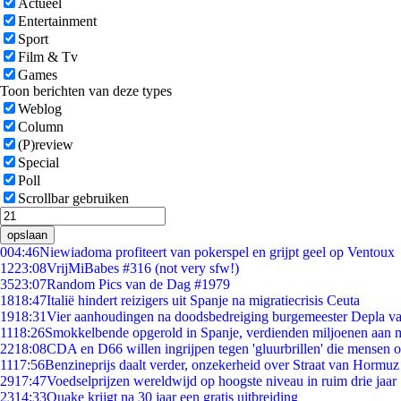
Actueel
Entertainment
Sport
Film & Tv
Games
Toon berichten van deze types
Weblog
Column
(P)review
Special
Poll
Scrollbar gebruiken
opslaan
0
04:46
Niewiadoma profiteert van pokerspel en grijpt geel op Ventoux
12
23:08
VrijMiBabes #316 (not very sfw!)
35
23:07
Random Pics van de Dag #1979
18
18:47
Italië hindert reizigers uit Spanje na migratiecrisis Ceuta
19
18:31
Vier aanhoudingen na doodsbedreiging burgemeester Depla v
11
18:26
Smokkelbende opgerold in Spanje, verdienden miljoenen aan 
22
18:08
CDA en D66 willen ingrijpen tegen 'gluurbrillen' die mensen 
11
17:56
Benzineprijs daalt verder, onzekerheid over Straat van Hormuz b
29
17:47
Voedselprijzen wereldwijd op hoogste niveau in ruim drie jaar
23
14:33
Quake krijgt na 30 jaar een gratis uitbreiding