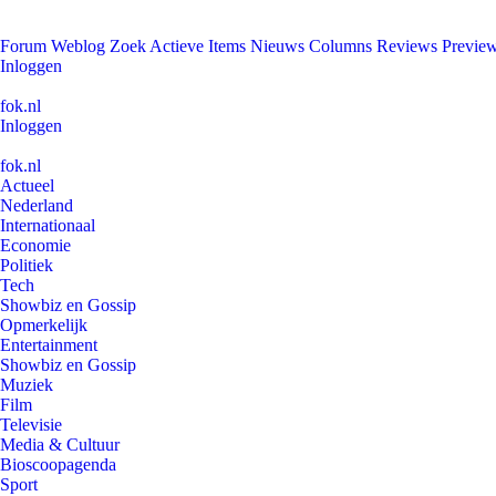
Forum
Weblog
Zoek
Actieve Items
Nieuws
Columns
Reviews
Previe
Inloggen
fok.nl
Inloggen
fok.nl
Actueel
Nederland
Internationaal
Economie
Politiek
Tech
Showbiz en Gossip
Opmerkelijk
Entertainment
Showbiz en Gossip
Muziek
Film
Televisie
Media & Cultuur
Bioscoopagenda
Sport