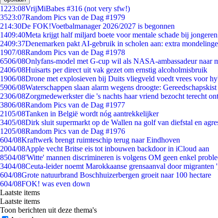
12
23:08
VrijMiBabes #316 (not very sfw!)
35
23:07
Random Pics van de Dag #1979
2
14:30
De FOK!Voetbalmanager 2026/2027 is begonnen
14
09:40
Meta krijgt half miljard boete voor mentale schade bij jongeren
24
09:37
Denemarken pakt AI-gebruik in scholen aan: extra mondeling
19
07/08
Random Pics van de Dag #1978
65
06/08
Onlyfans-model met G-cup wil als NASA-ambassadeur naar 
24
06/08
Huisarts per direct uit vak gezet om ernstig alcoholmisbruik
19
06/08
Drone met explosieven bij Duits vliegveld voedt vrees voor hy
59
06/08
Waterschappen slaan alarm wegens droogte: Gereedschapskist
23
06/08
Zorgmedewerkster die 's nachts haar vriend bezocht terecht on
38
06/08
Random Pics van de Dag #1977
21
05/08
Tanken in België wordt nóg aantrekkelijker
34
05/08
Dirk sluit supermarkt op de Wallen na golf van diefstal en agre
12
05/08
Random Pics van de Dag #1976
6
04/08
Kraftwerk brengt ruimteschip terug naar Eindhoven
20
04/08
Apple vecht Britse eis tot inbouwen backdoor in iCloud aan
85
04/08
'Witte' mannen discrimineren is volgens OM geen enkel probl
34
04/08
Ceuta-leider noemt Marokkaanse grensaanval door migranten 
6
04/08
Grote natuurbrand Boschhuizerbergen groeit naar 100 hectare
6
04/08
FOK! was even down
Laatste items
Laatste items
Toon berichten uit deze thema's