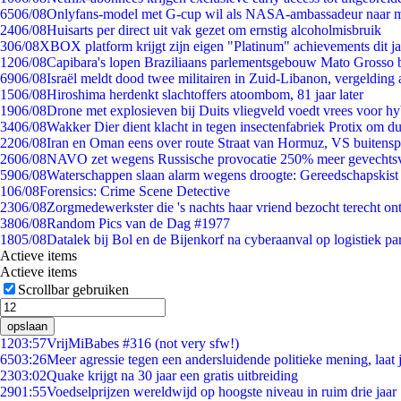
65
06/08
Onlyfans-model met G-cup wil als NASA-ambassadeur naar 
24
06/08
Huisarts per direct uit vak gezet om ernstig alcoholmisbruik
3
06/08
XBOX platform krijgt zijn eigen "Platinum" achievements dit ja
12
06/08
Capibara's lopen Braziliaans parlementsgebouw Mato Grosso 
69
06/08
Israël meldt dood twee militairen in Zuid-Libanon, vergeldin
15
06/08
Hiroshima herdenkt slachtoffers atoombom, 81 jaar later
19
06/08
Drone met explosieven bij Duits vliegveld voedt vrees voor hy
34
06/08
Wakker Dier dient klacht in tegen insectenfabriek Protix om 
22
06/08
Iran en Oman eens over route Straat van Hormuz, VS buitensp
26
06/08
NAVO zet wegens Russische provocatie 250% meer gevechtsvl
59
06/08
Waterschappen slaan alarm wegens droogte: Gereedschapskist
1
06/08
Forensics: Crime Scene Detective
23
06/08
Zorgmedewerkster die 's nachts haar vriend bezocht terecht on
38
06/08
Random Pics van de Dag #1977
18
05/08
Datalek bij Bol en de Bijenkorf na cyberaanval op logistiek pa
Actieve items
Actieve items
Scrollbar gebruiken
opslaan
12
03:57
VrijMiBabes #316 (not very sfw!)
65
03:26
Meer agressie tegen een andersluidende politieke mening, laat j
23
03:02
Quake krijgt na 30 jaar een gratis uitbreiding
29
01:55
Voedselprijzen wereldwijd op hoogste niveau in ruim drie jaar