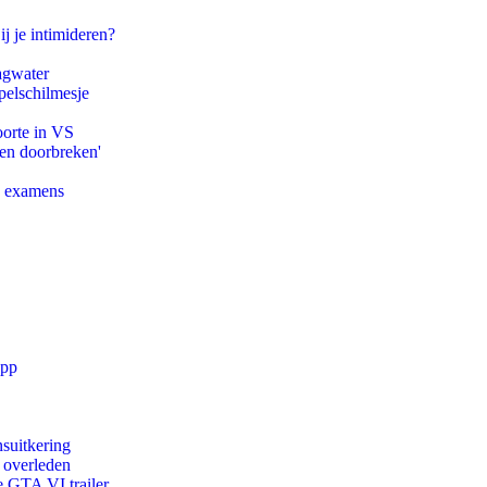
ij je intimideren?
agwater
pelschilmesje
oorte in VS
pen doorbreken'
e examens
app
suitkering
d overleden
e GTA VI trailer