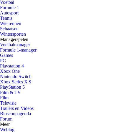
Voetbal
Formule 1
Autosport
Tennis
Wielrennen
Schaatsen
Wintersporten
Managerspelen
Voetbalmanager
Formule 1-manager
Games
PC
Playstation 4
Xbox One
Nintendo Switch
Xbox Series X|S
PlayStation 5
Film & TV
Film
Televisie
Trailers en Videos
Bioscoopagenda
Forum
Meer
Weblog