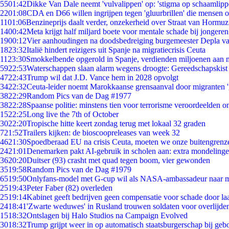
55
01:42
Dikke Van Dale neemt 'vulvalippen' op: 'stigma op schaamlip
22
01:08
CDA en D66 willen ingrijpen tegen 'gluurbrillen' die mensen 
11
01:06
Benzineprijs daalt verder, onzekerheid over Straat van Hormuz 
14
00:42
Meta krijgt half miljard boete voor mentale schade bij jongeren
19
00:12
Vier aanhoudingen na doodsbedreiging burgemeester Depla v
18
23:32
Italië hindert reizigers uit Spanje na migratiecrisis Ceuta
11
23:30
Smokkelbende opgerold in Spanje, verdienden miljoenen aan 
59
22:53
Waterschappen slaan alarm wegens droogte: Gereedschapskist
47
22:43
Trump wil dat J.D. Vance hem in 2028 opvolgt
34
22:32
Ceuta-leider noemt Marokkaanse grensaanval door migranten 
38
22:29
Random Pics van de Dag #1977
38
22:28
Spaanse politie: minstens tien voor terrorisme veroordeelden 
15
22:25
Long live the 7th of October
30
22:20
Tropische hitte keert zondag terug met lokaal 32 graden
7
21:52
Trailers kijken: de bioscoopreleases van week 32
46
21:30
Spoedberaad EU na crisis Ceuta, moeten we onze buitengrenz
24
21:01
Denemarken pakt AI-gebruik in scholen aan: extra mondeling
36
20:20
Duitser (93) crasht met quad tegen boom, vier gewonden
35
19:58
Random Pics van de Dag #1979
65
19:50
Onlyfans-model met G-cup wil als NASA-ambassadeur naar 
25
19:43
Peter Faber (82) overleden
25
19:14
Kabinet geeft bedrijven geen compensatie voor schade door la
24
18:41
'Zwarte weduwes' in Rusland trouwen soldaten voor overlijden
15
18:32
Ontslagen bij Halo Studios na Campaign Evolved
30
18:32
Trump grijpt weer in op automatisch staatsburgerschap bij geb