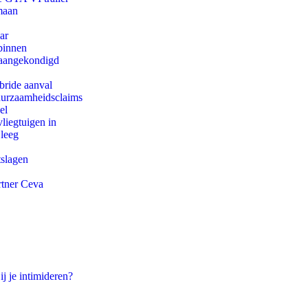
maan
ar
binnen
g aangekondigd
bride aanval
duurzaamheidsclaims
el
iegtuigen in
 leeg
tslagen
rtner Ceva
ij je intimideren?