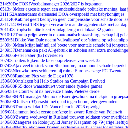
2
14:30
De FOK!Voetbalmanager 2026/2027 is begonnen
65
13:48
Meer agressie tegen een andersluidende politieke mening, laat j
31
11:52
Amsterdams dierenasiel DOA overspoeld met babykonijntjes
25
11:46
Kabinet geeft bedrijven geen compensatie voor schade door la
23
11:14
OM eist TBS tegen verwarde man die agenten stak met aardap
30
11:08
Tropische hitte keert zondag terug met lokaal 32 graden
30
10:12
Trump grijpt weer in op automatisch staatsburgerschap bij geb
55
09:51
Dikke Van Dale neemt 'vulvalippen' op: 'stigma op schaamlip
14
09:40
Meta krijgt half miljard boete voor mentale schade bij jongeren
24
09:37
Denemarken pakt AI-gebruik in scholen aan: extra mondeling
25
09:05
Peter Faber (82) overleden
7
07/08
Trailers kijken: de bioscoopreleases van week 32
0
07/08
Ajax veel te sterk voor Shelbourne, maar houdt schade beperkt
1
07/08
Nieuwkomers schitteren bij ruime Europese zege FC Twente
19
07/08
Random Pics van de Dag #1978
15
06/08
Ontslagen bij Halo Studios na Campaign Evolved
19
06/08
PS5-doos waarschuwt voor einde fysieke games
2
06/08
Le Court wint na nerveuze finale, Pieterse derde
29
06/08
NPO-manager Menno de Boer geschorst na dickpic in groeps
36
06/08
Duitser (93) crasht met quad tegen boom, vier gewonden
47
06/08
Trump wil dat J.D. Vance hem in 2028 opvolgt
1
06/08
Lemmen boekt eerste profzege in zware Ronde van Polen-rit
24
06/08
'Zwarte weduwes' in Rusland trouwen soldaten voor overlijden
14
06/08
Zangeres en Idols-jurylid Jerney Kaagman op 79-jarige leeftij
10
06/08
Netflix-abonnees krijgen exclusieve early access tot uitgebreid