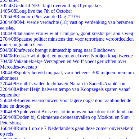
3
05:43
Gedurfd NEC blijft overeind bij Olympiakos
14
05/08
Long live the 7th of October
12
05/08
Random Pics van de Dag #1976
20
04/08
OM: vierde verdachte (18) vast op verdenking van beramen
aanslag
14
04/08
Italiaanse vrouw wint 1 miljoen, gooit kraslot per abuis weg
27
04/08
Spaanse politie: minstens tien voor terrorisme veroordeelden
onder migranten Ceuta
5
04/08
Kraftwerk brengt ruimteschip terug naar Eindhoven
1
04/08
Reusser wint tijdrit en neemt geel over, Nooijen knap tweede
7
04/08
Vakantiekiekje Verstappen en Wolff voedt geruchten over
Mercedes-overstap
18
04/08
Spotify bereikt mijlpaal, voor het eerst 300 miljoen premium-
abonnees
27
04/08
Houthi's vallen luchthaven Najran in Saoedi-Arabië aan
32
04/08
Albert Heijn halveert tempo van Koopzegels sparen vanaf
september
55
04/08
Boeren waarschuwen voor lagere oogst door aanhoudende
hitte en droogte
20
04/08
Apple vecht Britse eis tot inbouwen backdoor in iCloud aan
26
04/08
Doden bij Oekraïense droneaanvallen op Moskou en Sint-
Petersburg
16
04/08
Ruim 1 op de 7 Nederlanders gaan deze zomer onverzekerd
op reis