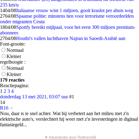
235 km/u
14
04/08
Italiaanse vrouw wint 1 miljoen, gooit kraslot per abuis weg
27
04/08
Spaanse politie: minstens tien voor terrorisme veroordeelden
onder migranten Ceuta
18
04/08
Spotify bereikt mijlpaal, voor het eerst 300 miljoen premium-
abonnees
27
04/08
Houthi's vallen luchthaven Najran in Saoedi-Arabië aan
Font-grootte:
Normaal
Kleiner
regelhoogte :
Normaal
Kleiner
179 reacties
Reactiepagina:
1
2
3
4
donderdag 13 mei 2021, 03:07 uur
#1
14
R16
Nou, daar is ie snel achter. Wat hij verbetert aan het milieu met z'n
elektrische auto's, verslechtert hij weer met z'n investeringen in digitaal
fantasiegeld...
▼ Advertentie door Refinery89