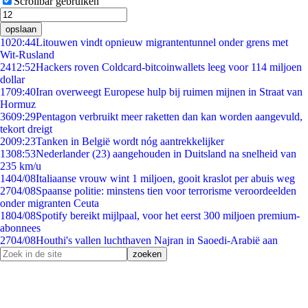
Scrollbar gebruiken
opslaan
10
20:44
Litouwen vindt opnieuw migrantentunnel onder grens met
Wit-Rusland
24
12:52
Hackers roven Coldcard-bitcoinwallets leeg voor 114 miljoen
dollar
17
09:40
Iran overweegt Europese hulp bij ruimen mijnen in Straat van
Hormuz
36
09:29
Pentagon verbruikt meer raketten dan kan worden aangevuld,
tekort dreigt
20
09:23
Tanken in België wordt nóg aantrekkelijker
13
08:53
Nederlander (23) aangehouden in Duitsland na snelheid van
235 km/u
14
04/08
Italiaanse vrouw wint 1 miljoen, gooit kraslot per abuis weg
27
04/08
Spaanse politie: minstens tien voor terrorisme veroordeelden
onder migranten Ceuta
18
04/08
Spotify bereikt mijlpaal, voor het eerst 300 miljoen premium-
abonnees
27
04/08
Houthi's vallen luchthaven Najran in Saoedi-Arabië aan