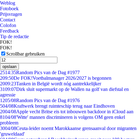
Weblog
Fotoboek
Prijsvragen
Contact
Colofon
Feedback
Tip de redactie
FOK!
FOK!
Scrollbar gebruiken
opslaan
25
14:35
Random Pics van de Dag #1977
2
09:50
De FOK!Voetbalmanager 2026/2027 is begonnen
20
09:23
Tanken in België wordt nóg aantrekkelijker
31
09:07
Dirk sluit supermarkt op de Wallen na golf van diefstal en
agressie
12
05/08
Random Pics van de Dag #1976
5
04/08
Kraftwerk brengt ruimteschip terug naar Eindhoven
20
04/08
Apple vecht Britse eis tot inbouwen backdoor in iCloud aan
81
04/08
'Witte' mannen discrimineren is volgens OM geen enkel
probleem
30
04/08
Ceuta-leider noemt Marokkaanse grensaanval door migranten
'gruweldaad'