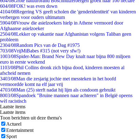
6
04/08
Grote natuurbrand Boschhuizerbergen groeit naar 100 hectare
6
04/08
FOK! was even down
41
04/08
Regering VS geeft scholen die 'genderidentiteit' van kinderen
verbergen voor ouders ultimatum
59
04/08
Vrouw die asielzoekers hielp in Athene vermoord door
Afghaanse asielzoeker
25
04/08
Lekker op vakantie naar Afghanistan volgens Taliban geen
probleem
23
04/08
Random Pics van de Dag #1975
7
03/08
VrijMiBabes #315 (not very sfw!)
10
03/08
Spider-Man: Brand New Day knalt naar bijna 800 miljoen
euro in eerste weekend
11
03/08
Phil Collins dronk zich bijna dood, kinderen moesten al
afscheid nemen
34
03/08
Man die zesjarig jochie met messteken in het hoofd
vermoordde komt na elf jaar vrij
47
03/08
Man (25) sterft nadat hij lijm als condoom gebruikt
80
03/08
Spandoek "Bruine mannen naar achteren" in België opeens
wèl racistisch
Laatste items
Laatste items
Toon berichten uit deze thema's
Actueel
Entertainment
Sport