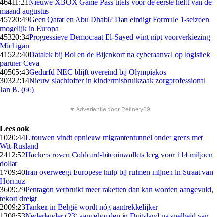
464
11:21
Nieuwe XBOX Game Pass titels voor de eerste helft van de
maand augustus
457
20:49
Geen Qatar en Abu Dhabi? Dan eindigt Formule 1-seizoen
mogelijk in Europa
453
20:34
Progressieve Democraat El-Sayed wint nipt voorverkiezing
Michigan
415
22:40
Datalek bij Bol en de Bijenkorf na cyberaanval op logistiek
partner Ceva
405
05:43
Gedurfd NEC blijft overeind bij Olympiakos
303
22:14
Nieuw slachtoffer in kindermisbruikzaak zorgprofessional
Jan B. (66)
▼ Advertentie door Refinery89
Lees ook
10
20:44
Litouwen vindt opnieuw migrantentunnel onder grens met
Wit-Rusland
24
12:52
Hackers roven Coldcard-bitcoinwallets leeg voor 114 miljoen
dollar
17
09:40
Iran overweegt Europese hulp bij ruimen mijnen in Straat van
Hormuz
36
09:29
Pentagon verbruikt meer raketten dan kan worden aangevuld,
tekort dreigt
20
09:23
Tanken in België wordt nóg aantrekkelijker
13
08:53
Nederlander (23) aangehouden in Duitsland na snelheid van