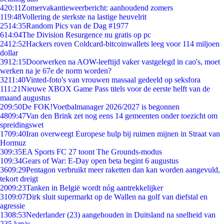
4
20:11
Zomervakantieweerbericht: aanhoudend zomers
1
19:48
Vollering de sterkste na lastige heuvelrit
25
14:35
Random Pics van de Dag #1977
6
14:04
The Division Resurgence nu gratis op pc
24
12:52
Hackers roven Coldcard-bitcoinwallets leeg voor 114 miljoen
dollar
39
12:15
Doorwerken na AOW-leeftijd vaker vastgelegd in cao's, moet
werken na je 67e de norm worden?
32
11:40
Vinted-foto's van vrouwen massaal gedeeld op seksfora
1
11:21
Nieuwe XBOX Game Pass titels voor de eerste helft van de
maand augustus
2
09:50
De FOK!Voetbalmanager 2026/2027 is begonnen
48
09:47
Van den Brink zet nog eens 14 gemeenten onder toezicht om
spreidingswet
17
09:40
Iran overweegt Europese hulp bij ruimen mijnen in Straat van
Hormuz
3
09:35
EA Sports FC 27 toont The Grounds-modus
1
09:34
Gears of War: E-Day open beta begint 6 augustus
36
09:29
Pentagon verbruikt meer raketten dan kan worden aangevuld,
tekort dreigt
20
09:23
Tanken in België wordt nóg aantrekkelijker
31
09:07
Dirk sluit supermarkt op de Wallen na golf van diefstal en
agressie
13
08:53
Nederlander (23) aangehouden in Duitsland na snelheid van
235 km/u