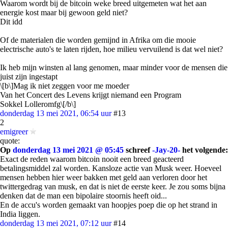
Waarom wordt bij de bitcoin weke breed uitgemeten wat het aan
energie kost maar bij gewoon geld niet?
Dit idd
Of de materialen die worden gemijnd in Afrika om die mooie
electrische auto's te laten rijden, hoe milieu vervuilend is dat wel niet?
Ik heb mijn winsten al lang genomen, maar minder voor de mensen die
juist zijn ingestapt
\[b\]Mag ik niet zeggen voor me moeder
Van het Concert des Levens krijgt niemand een Program
Sokkel Lolleromfg\[/b\]
donderdag 13 mei 2021, 06:54 uur
#13
2
emigreer
quote:
Op
donderdag 13 mei 2021 @ 05:45
schreef
-Jay-20-
het volgende:
Exact de reden waarom bitcoin nooit een breed geacteerd
betalingsmiddel zal worden. Kansloze actie van Musk weer. Hoeveel
mensen hebben hier weer bakken met geld aan verloren door het
twittergedrag van musk, en dat is niet de eerste keer. Je zou soms bijna
denken dat de man een bipolaire stoornis heeft oid...
En de accu's worden gemaakt van hoopjes poep die op het strand in
India liggen.
donderdag 13 mei 2021, 07:12 uur
#14