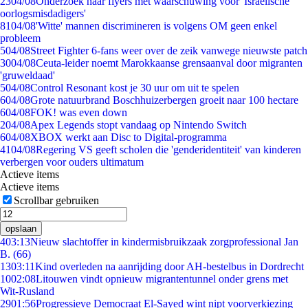
23
04/08
Onderzoek naar flyers met waarschuwing voor 'Israëlische
oorlogsmisdadigers'
81
04/08
'Witte' mannen discrimineren is volgens OM geen enkel
probleem
5
04/08
Street Fighter 6-fans weer over de zeik vanwege nieuwste patch
30
04/08
Ceuta-leider noemt Marokkaanse grensaanval door migranten
'gruweldaad'
5
04/08
Control Resonant kost je 30 uur om uit te spelen
6
04/08
Grote natuurbrand Boschhuizerbergen groeit naar 100 hectare
6
04/08
FOK! was even down
2
04/08
Apex Legends stopt vandaag op Nintendo Switch
6
04/08
XBOX werkt aan Disc to Digital-programma
41
04/08
Regering VS geeft scholen die 'genderidentiteit' van kinderen
verbergen voor ouders ultimatum
Actieve items
Actieve items
Scrollbar gebruiken
opslaan
4
03:13
Nieuw slachtoffer in kindermisbruikzaak zorgprofessional Jan
B. (66)
13
03:11
Kind overleden na aanrijding door AH-bestelbus in Dordrecht
10
02:08
Litouwen vindt opnieuw migrantentunnel onder grens met
Wit-Rusland
29
01:56
Progressieve Democraat El-Sayed wint nipt voorverkiezing