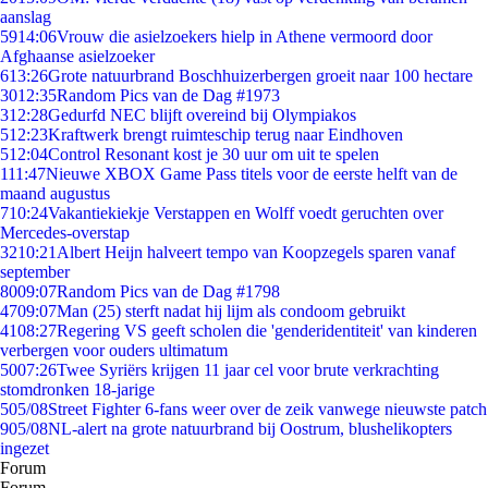
aanslag
59
14:06
Vrouw die asielzoekers hielp in Athene vermoord door
Afghaanse asielzoeker
6
13:26
Grote natuurbrand Boschhuizerbergen groeit naar 100 hectare
30
12:35
Random Pics van de Dag #1973
3
12:28
Gedurfd NEC blijft overeind bij Olympiakos
5
12:23
Kraftwerk brengt ruimteschip terug naar Eindhoven
5
12:04
Control Resonant kost je 30 uur om uit te spelen
1
11:47
Nieuwe XBOX Game Pass titels voor de eerste helft van de
maand augustus
7
10:24
Vakantiekiekje Verstappen en Wolff voedt geruchten over
Mercedes-overstap
32
10:21
Albert Heijn halveert tempo van Koopzegels sparen vanaf
september
80
09:07
Random Pics van de Dag #1798
47
09:07
Man (25) sterft nadat hij lijm als condoom gebruikt
41
08:27
Regering VS geeft scholen die 'genderidentiteit' van kinderen
verbergen voor ouders ultimatum
50
07:26
Twee Syriërs krijgen 11 jaar cel voor brute verkrachting
stomdronken 18-jarige
5
05/08
Street Fighter 6-fans weer over de zeik vanwege nieuwste patch
9
05/08
NL-alert na grote natuurbrand bij Oostrum, blushelikopters
ingezet
Forum
Forum