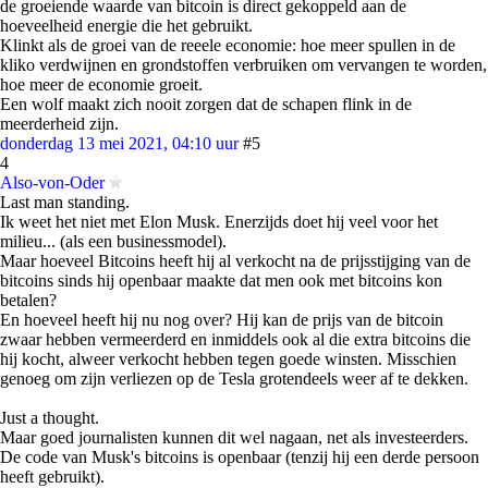
de groeiende waarde van bitcoin is direct gekoppeld aan de
hoeveelheid energie die het gebruikt.
Klinkt als de groei van de reeele economie: hoe meer spullen in de
kliko verdwijnen en grondstoffen verbruiken om vervangen te worden,
hoe meer de economie groeit.
Een wolf maakt zich nooit zorgen dat de schapen flink in de
meerderheid zijn.
donderdag 13 mei 2021, 04:10 uur
#5
4
Also-von-Oder
Last man standing.
Ik weet het niet met Elon Musk. Enerzijds doet hij veel voor het
milieu... (als een businessmodel).
Maar hoeveel Bitcoins heeft hij al verkocht na de prijsstijging van de
bitcoins sinds hij openbaar maakte dat men ook met bitcoins kon
betalen?
En hoeveel heeft hij nu nog over? Hij kan de prijs van de bitcoin
zwaar hebben vermeerderd en inmiddels ook al die extra bitcoins die
hij kocht, alweer verkocht hebben tegen goede winsten. Misschien
genoeg om zijn verliezen op de Tesla grotendeels weer af te dekken.
Just a thought.
Maar goed journalisten kunnen dit wel nagaan, net als investeerders.
De code van Musk's bitcoins is openbaar (tenzij hij een derde persoon
heeft gebruikt).