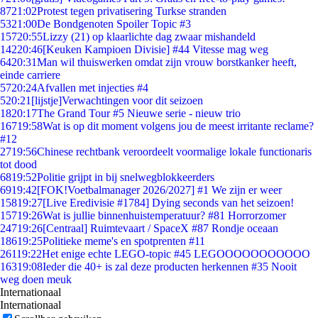
87
21:02
Protest tegen privatisering Turkse stranden
53
21:00
De Bondgenoten Spoiler Topic #3
157
20:55
Lizzy (21) op klaarlichte dag zwaar mishandeld
142
20:46
[Keuken Kampioen Divisie] #44 Vitesse mag weg
64
20:31
Man wil thuiswerken omdat zijn vrouw borstkanker heeft,
einde carriere
57
20:24
Afvallen met injecties #4
5
20:21
[lijstje]Verwachtingen voor dit seizoen
18
20:17
The Grand Tour #5 Nieuwe serie - nieuw trio
167
19:58
Wat is op dit moment volgens jou de meest irritante reclame?
#12
27
19:56
Chinese rechtbank veroordeelt voormalige lokale functionaris
tot dood
68
19:52
Politie grijpt in bij snelwegblokkeerders
69
19:42
[FOK!Voetbalmanager 2026/2027] #1 We zijn er weer
158
19:27
[Live Eredivisie #1784] Dying seconds van het seizoen!
157
19:26
Wat is jullie binnenhuistemperatuur? #81 Horrorzomer
247
19:26
[Centraal] Ruimtevaart / SpaceX #87 Rondje oceaan
186
19:25
Politieke meme's en spotprenten #11
261
19:22
Het enige echte LEGO-topic #45 LEGOOOOOOOOOOO
163
19:08
Ieder die 40+ is zal deze producten herkennen #35 Nooit
weg doen meuk
Internationaal
Internationaal