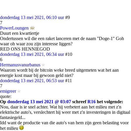
donderdag 13 mei 2021, 06:10 uur
#9
7
PowerLoungen
Duurt een kwartiertje
Ondertussen wil die een raket lanceren met de naam ''Doge-1'' Goh
waar oh waar zou zijn interesse liggen?
RED ONS HENNIEGOD
donderdag 13 mei 2021, 06:34 uur
#10
6
Hermanusvanurbanus
Waarom wordt bij de bitcoin weke breed uitgemeten wat het aan
energie kost maar bij gewoon geld niet?
donderdag 13 mei 2021, 06:53 uur
#11
7
emigreer
quote:
Op
donderdag 13 mei 2021 @ 03:07
schreef
R16
het volgende:
Nou, daar is ie snel achter. Wat hij verbetert aan het milieu met z'n
elektrische auto's, verslechtert hij weer met z'n investeringen in digitaal
fantasiegeld...
Idd want de productie van die auto's van hem zijn geen belasting voor
het milieu