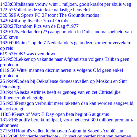
14
23:03
Italiaanse vrouw wint 1 miljoen, gooit kraslot per abuis weg
1
22:57
Vollering de sterkste na lastige heuvelrit
3
20:59
EA Sports FC 27 toont The Grounds-modus
14
20:46
Long live the 7th of October
25
20:27
Random Pics van de Dag #1977
13
20:12
Nederlander (23) aangehouden in Duitsland na snelheid van
235 km/u
16
20:09
Ruim 1 op de 7 Nederlanders gaan deze zomer onverzekerd
op reis
6
19:53
FOK! was even down
25
19:52
Lekker op vakantie naar Afghanistan volgens Taliban geen
probleem
81
19:50
'Witte' mannen discrimineren is volgens OM geen enkel
probleem
26
19:49
Doden bij Oekraïense droneaanvallen op Moskou en Sint-
Petersburg
30
19:44
Alaska Airlines heeft er genoeg van en zet Christelijke
influencer uit vliegtuig
36
19:33
Pentagon verbruikt meer raketten dan kan worden aangevuld,
tekort dreigt
1
18:54
Gears of War: E-Day open beta begint 6 augustus
18
18:16
Spotify bereikt mijlpaal, voor het eerst 300 miljoen premium-
abonnees
27
15:11
Houthi's vallen luchthaven Najran in Saoedi-Arabië aan
20
15:09
OM: vierde verdachte (18) vast op verdenking van beramen