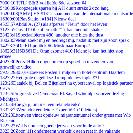
70
00:10
[RTL] B&B vol liefde 6de seizoen #4
54
00:09
Koopzegels sparen bij AH duurt straks 2x zo lang
162
00:08
[AMV] VS #1312 spammers van de internationale rechtsorde
163
00:00
[PlayStation #184] Nieuw deel
45
23:57
Abdul A. (27) als afperser "Fleur" door het leven
31
23:55
Covid19 the aftermath #17 bananenmilkshake
234
23:41
Speciaalbieren #80: another one bites the dust
100
23:39
Man zoekt mij en bedreigt mij, nadat ik met zijn zoon sprak
142
23:36
De EU-politiek #6 Musk naar Europa!
186
23:31
[SBS6] De Oranjezomer #10 Helene je kan het niet stop
ermee
40
23:30
Perez Hilton opgenomen op spoed na uitzenden van
gruwelijke video
59
23:29
30 asielzoekers kosten 1 miljoen in hotel centrum Haarlem
18
23:27
Het grote dagelijkse Trump nieuws topic #31
1
23:26
Datalek bij Bol en Bijenkorf na cyberaanval op logistiek partner
Ceva
1
23:25
Progressieve Democraat El-Sayed wint nipt voorverkiezing
Michigan
2
23:24
Hoe ga jij om met een relatiebreuk?
133
23:23
Verander één letter: Expert #91 (10 letters)
0
23:23
Litouwen vindt opnieuw migrantentunnel onder grens met Wit-
Rusland
12
23:23
Wat is nou een goede jerrycan voor in de auto ?
38
23:20
Zoon(11) onderneemt werkelijk geen reet in de vakantie