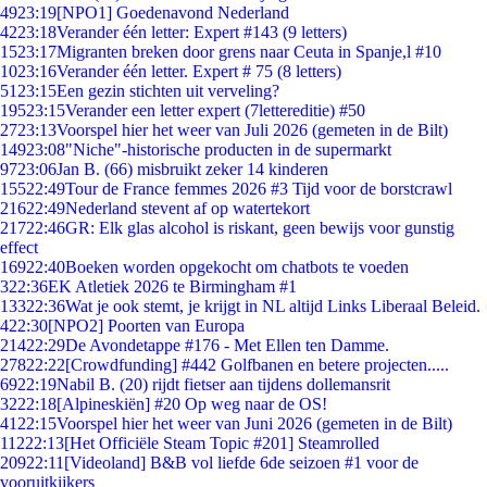
49
23:19
[NPO1] Goedenavond Nederland
42
23:18
Verander één letter: Expert #143 (9 letters)
15
23:17
Migranten breken door grens naar Ceuta in Spanje,l #10
10
23:16
Verander één letter. Expert # 75 (8 letters)
51
23:15
Een gezin stichten uit verveling?
195
23:15
Verander een letter expert (7lettereditie) #50
27
23:13
Voorspel hier het weer van Juli 2026 (gemeten in de Bilt)
149
23:08
"Niche"-historische producten in de supermarkt
97
23:06
Jan B. (66) misbruikt zeker 14 kinderen
155
22:49
Tour de France femmes 2026 #3 Tijd voor de borstcrawl
216
22:49
Nederland stevent af op watertekort
217
22:46
GR: Elk glas alcohol is riskant, geen bewijs voor gunstig
effect
169
22:40
Boeken worden opgekocht om chatbots te voeden
3
22:36
EK Atletiek 2026 te Birmingham #1
133
22:36
Wat je ook stemt, je krijgt in NL altijd Links Liberaal Beleid.
4
22:30
[NPO2] Poorten van Europa
214
22:29
De Avondetappe #176 - Met Ellen ten Damme.
278
22:22
[Crowdfunding] #442 Golfbanen en betere projecten.....
69
22:19
Nabil B. (20) rijdt fietser aan tijdens dollemansrit
32
22:18
[Alpineskiën] #20 Op weg naar de OS!
41
22:15
Voorspel hier het weer van Juni 2026 (gemeten in de Bilt)
112
22:13
[Het Officiële Steam Topic #201] Steamrolled
209
22:11
[Videoland] B&B vol liefde 6de seizoen #1 voor de
vooruitkijkers