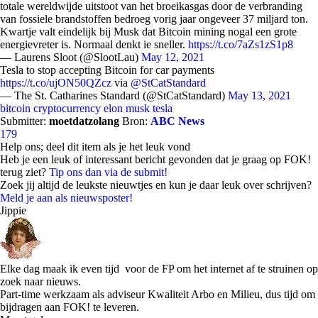
totale wereldwijde uitstoot van het broeikasgas door de verbranding
van fossiele brandstoffen bedroeg vorig jaar ongeveer 37 miljard ton.
Kwartje valt eindelijk bij Musk dat Bitcoin mining nogal een grote
energievreter is. Normaal denkt ie sneller.
https://t.co/7aZs1zS1p8
— Laurens Sloot (@SlootLau)
May 12, 2021
Tesla to stop accepting Bitcoin for car payments
https://t.co/ujON50QZcz
via
@StCatStandard
— The St. Catharines Standard (@StCatStandard)
May 13, 2021
bitcoin
cryptocurrency
elon musk
tesla
Submitter:
moetdatzolang
Bron:
ABC News
179
Help ons; deel dit item als je het leuk vond
Heb je een leuk of interessant bericht gevonden dat je graag op FOK!
terug ziet?
Tip ons dan via de submit!
Zoek jij altijd de leukste nieuwtjes en kun je daar leuk over schrijven?
Meld je aan als nieuwsposter!
Jippie
Elke dag maak ik even tijd voor de FP om het internet af te struinen op
zoek naar nieuws.
Part-time werkzaam als adviseur Kwaliteit Arbo en Milieu, dus tijd om
bijdragen aan FOK! te leveren.