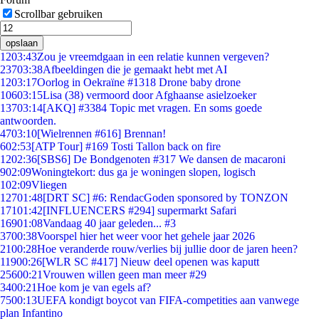
Scrollbar gebruiken
opslaan
12
03:43
Zou je vreemdgaan in een relatie kunnen vergeven?
237
03:38
Afbeeldingen die je gemaakt hebt met AI
12
03:17
Oorlog in Oekraïne #1318 Drone baby drone
106
03:15
Lisa (38) vermoord door Afghaanse asielzoeker
137
03:14
[AKQ] #3384 Topic met vragen. En soms goede
antwoorden.
47
03:10
[Wielrennen #616] Brennan!
6
02:53
[ATP Tour] #169 Tosti Tallon back on fire
12
02:36
[SBS6] De Bondgenoten #317 We dansen de macaroni
9
02:09
Woningtekort: dus ga je woningen slopen, logisch
1
02:09
Vliegen
127
01:48
[DRT SC] #6: RendacGoden sponsored by TONZON
171
01:42
[INFLUENCERS #294] supermarkt Safari
169
01:08
Vandaag 40 jaar geleden... #3
37
00:38
Voorspel hier het weer voor het gehele jaar 2026
21
00:28
Hoe veranderde rouw/verlies bij jullie door de jaren heen?
119
00:26
[WLR SC #417] Nieuw deel openen was kaputt
256
00:21
Vrouwen willen geen man meer #29
34
00:21
Hoe kom je van egels af?
75
00:13
UEFA kondigt boycot van FIFA-competities aan vanwege
plan Infantino