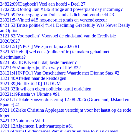
248
22:09
[Dagboek] Veel aan hoofd - Deel 27
170
22:03
Oorlog Iran #136 Bridge and powerplant day incoming?
56
21:59
De neergang van Duitsland als lichtend voorbeeld #3
239
21:54
Vinted #15 nog-net-niet gratis en verzendgezeur
84
21:53
[Britse politiek] #141 Declining Gracefully Was Never Really
an Option
31
21:52
[Voorspellen] Voorspel de eindstand van de Eredivisie
2026/2027
143
21:51
[NPO1] We zijn er bijna 2026 #1
23
21:51
Heb jij wel eens (online of irl) te maken gehad met
discriminatie?
92
21:50
CIDP. Kent u dat, beste mensen?
172
21:50
Zuunig zijn, it's a way of life! #22
281
21:41
[NPO1] Van Onschatbare Waarde met Dionne Stax #2
13
21:40
Aftellen naar de kerstdagen
39
21:39
[Netflix #210] TUDUM
14
21:33
Ik wil een eigen politieke partij oprichten
202
21:19
Russia vs Ukraine #91
235
21:17
Totale zonsverduistering 12-08-2026 (Groenland, IJsland en
Spanje) #1
50
21:16
Zieke Christina Applegate verschijnt voor het laatst op de rode
loper
24
21:12
Natuur en Wild
10
21:12
Algemeen Luchtvaarttopic #61
7
21:06
[gratis] Videogames Part 9: Gratis en free-to-play games!