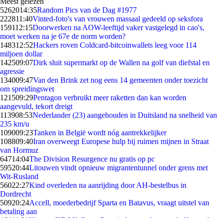
Meest gelezen
52620
14:35
Random Pics van de Dag #1977
2228
11:40
Vinted-foto's van vrouwen massaal gedeeld op seksfora
1591
12:15
Doorwerken na AOW-leeftijd vaker vastgelegd in cao's,
moet werken na je 67e de norm worden?
1483
12:52
Hackers roven Coldcard-bitcoinwallets leeg voor 114
miljoen dollar
1425
09:07
Dirk sluit supermarkt op de Wallen na golf van diefstal en
agressie
1340
09:47
Van den Brink zet nog eens 14 gemeenten onder toezicht
om spreidingswet
1215
09:29
Pentagon verbruikt meer raketten dan kan worden
aangevuld, tekort dreigt
1139
08:53
Nederlander (23) aangehouden in Duitsland na snelheid van
235 km/u
1090
09:23
Tanken in België wordt nóg aantrekkelijker
1088
09:40
Iran overweegt Europese hulp bij ruimen mijnen in Straat
van Hormuz
647
14:04
The Division Resurgence nu gratis op pc
595
20:44
Litouwen vindt opnieuw migrantentunnel onder grens met
Wit-Rusland
560
22:27
Kind overleden na aanrijding door AH-bestelbus in
Dordrecht
509
20:24
Accell, moederbedrijf Sparta en Batavus, vraagt uitstel van
betaling aan