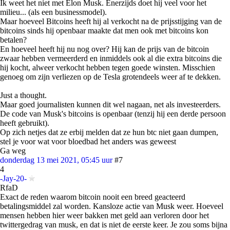
Ik weet het niet met Elon Musk. Enerzijds doet hij veel voor het
milieu... (als een businessmodel).
Maar hoeveel Bitcoins heeft hij al verkocht na de prijsstijging van de
bitcoins sinds hij openbaar maakte dat men ook met bitcoins kon
betalen?
En hoeveel heeft hij nu nog over? Hij kan de prijs van de bitcoin
zwaar hebben vermeerderd en inmiddels ook al die extra bitcoins die
hij kocht, alweer verkocht hebben tegen goede winsten. Misschien
genoeg om zijn verliezen op de Tesla grotendeels weer af te dekken.
Just a thought.
Maar goed journalisten kunnen dit wel nagaan, net als investeerders.
De code van Musk's bitcoins is openbaar (tenzij hij een derde persoon
heeft gebruikt).
Op zich netjes dat ze erbij melden dat ze hun btc niet gaan dumpen,
stel je voor wat voor bloedbad het anders was geweest
Ga weg
donderdag 13 mei 2021, 05:45 uur
#7
4
-Jay-20-
RfaD
Exact de reden waarom bitcoin nooit een breed geacteerd
betalingsmiddel zal worden. Kansloze actie van Musk weer. Hoeveel
mensen hebben hier weer bakken met geld aan verloren door het
twittergedrag van musk, en dat is niet de eerste keer. Je zou soms bijna