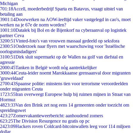
Michigan
7
01:18
Accell, moederbedrijf Sparta en Batavus, vraagt uitstel van
betaling aan
39
01:14
Doorwerken na AOW-leeftijd vaker vastgelegd in cao's, moet
werken na je 67e de norm worden?
10
01:10
Datalek bij Bol en de Bijenkorf na cyberaanval op logistiek
partner Ceva
32
00:51
Vinted-foto's van vrouwen massaal gedeeld op seksfora
23
00:51
Onderzoek naar flyers met waarschuwing voor 'Israëlische
oorlogsmisdadigers'
31
00:51
Dirk sluit supermarkt op de Wallen na golf van diefstal en
agressie
20
00:45
Tanken in België wordt nóg aantrekkelijker
30
00:44
Ceuta-leider noemt Marokkaanse grensaanval door migranten
'gruweldaad'
27
00:43
Spaanse politie: minstens tien voor terrorisme veroordeelden
onder migranten Ceuta
17
23:55
Iran overweegt Europese hulp bij ruimen mijnen in Straat van
Hormuz
48
23:33
Van den Brink zet nog eens 14 gemeenten onder toezicht om
spreidingswet
4
23:27
Zomervakantieweerbericht: aanhoudend zomers
6
23:25
The Division Resurgence nu gratis op pc
24
23:09
Hackers roven Coldcard-bitcoinwallets leeg voor 114 miljoen
dollar