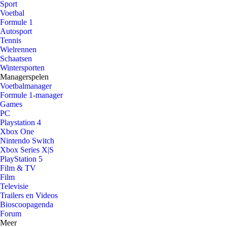
Sport
Voetbal
Formule 1
Autosport
Tennis
Wielrennen
Schaatsen
Wintersporten
Managerspelen
Voetbalmanager
Formule 1-manager
Games
PC
Playstation 4
Xbox One
Nintendo Switch
Xbox Series X|S
PlayStation 5
Film & TV
Film
Televisie
Trailers en Videos
Bioscoopagenda
Forum
Meer