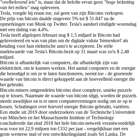
"veelbelovend iets"
is, maar dat de belofte ervan geen
"hoge belasting
van het milieu"
mag opleveren.
Tesla, voegde hij eraan toe, zal geen van zijn Bitcoins verkopen.
De prijs van bitcoin daalde ongeveer 5% tot $ 51.847 na de
opmerkingen van Musk op Twitter. Tesla's aandeel eindigde woensdag
met een daling van 4,4%.
Tesla heeft afgelopen februari nog $ 1,5 miljard in Bitcoin had
geïnvesteerd en was van plan om de digitale valuta
'binnenkort
' als
betaling voor hun elektrische auto's te accepteren. De reële
marktwaarde van Tesla's Bitcoin-bezit op 31 maart was zo'n $ 2,48
miljard.
Bitcoin is afhankelijk van computers, die afhankelijk zijn van
elektriciteit, om te kunnen werken. Het aantal computers en de energie
die benodigd is om ze te laten functioneren, neemt toe - de groeiende
waarde van bitcoin is direct gekoppeld aan de hoeveelheid energie die
het gebruikt.
Bitcoin-miners ontgrendelen bitcoins door complexe, unieke puzzels
op te lossen. Naarmate de waarde van bitcoin stijgt, worden de puzzels
steeds moeilijker en is er meer computervermogen nodig om ze op te
lossen. Schattingen over hoeveel energie Bitcoin gebruikt, variëren.
Een studie uit 2019 door onderzoekers van de Technische Universiteit
van München en het Massachusetts Institute of Technology
concludeerde dat eind 2018 het hele bitcoin-netwerk verantwoordelijk
was voor tot 22,9 miljoen ton CO2 per jaar - vergelijkbaar met een
grote westerse stad of een ontwikkelingsland zoals Sri Lanka. De