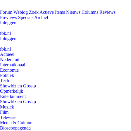
Forum
Weblog
Zoek
Actieve Items
Nieuws
Columns
Reviews
Previews
Specials
Archief
Inloggen
fok.nl
Inloggen
fok.nl
Actueel
Nederland
Internationaal
Economie
Politiek
Tech
Showbiz en Gossip
Opmerkelijk
Entertainment
Showbiz en Gossip
Muziek
Film
Televisie
Media & Cultuur
Bioscoopagenda