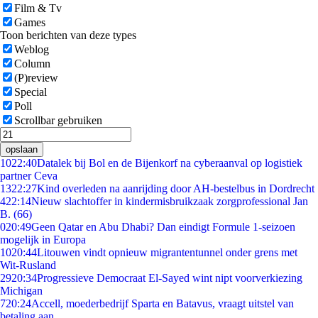
Film & Tv
Games
Toon berichten van deze types
Weblog
Column
(P)review
Special
Poll
Scrollbar gebruiken
opslaan
10
22:40
Datalek bij Bol en de Bijenkorf na cyberaanval op logistiek
partner Ceva
13
22:27
Kind overleden na aanrijding door AH-bestelbus in Dordrecht
4
22:14
Nieuw slachtoffer in kindermisbruikzaak zorgprofessional Jan
B. (66)
0
20:49
Geen Qatar en Abu Dhabi? Dan eindigt Formule 1-seizoen
mogelijk in Europa
10
20:44
Litouwen vindt opnieuw migrantentunnel onder grens met
Wit-Rusland
29
20:34
Progressieve Democraat El-Sayed wint nipt voorverkiezing
Michigan
7
20:24
Accell, moederbedrijf Sparta en Batavus, vraagt uitstel van
betaling aan