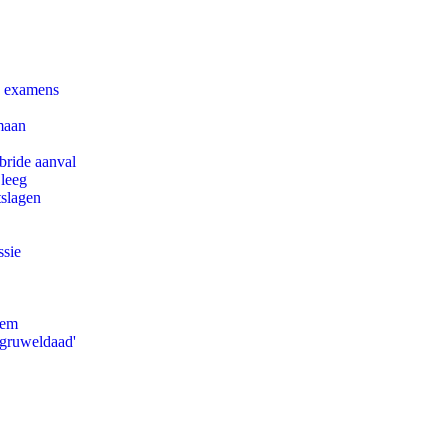
e examens
maan
bride aanval
 leeg
tslagen
ssie
eem
'gruweldaad'