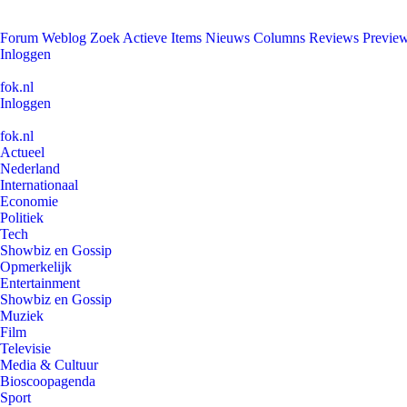
Forum
Weblog
Zoek
Actieve Items
Nieuws
Columns
Reviews
Previe
Inloggen
fok.nl
Inloggen
fok.nl
Actueel
Nederland
Internationaal
Economie
Politiek
Tech
Showbiz en Gossip
Opmerkelijk
Entertainment
Showbiz en Gossip
Muziek
Film
Televisie
Media & Cultuur
Bioscoopagenda
Sport