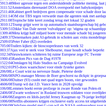
59
13:48
Meer agressie tegen een andersluidende politieke mening, laat j
31
11:52
Amsterdams dierenasiel DOA overspoeld met babykonijntjes
25
11:46
Kabinet geeft bedrijven geen compensatie voor schade door la
23
11:14
OM eist TBS tegen verwarde man die agenten stak met aardap
29
11:08
Tropische hitte keert zondag terug met lokaal 32 graden
30
10:12
Trump grijpt weer in op automatisch staatsburgerschap bij geb
53
09:51
Dikke Van Dale neemt 'vulvalippen' op: 'stigma op schaamlip
13
09:40
Meta krijgt half miljard boete voor mentale schade bij jongeren
24
09:37
Denemarken pakt AI-gebruik in scholen aan: extra mondeling
25
09:05
Peter Faber (82) overleden
7
05:00
Trailers kijken: de bioscoopreleases van week 32
0
03:37
Ajax veel te sterk voor Shelbourne, maar houdt schade beperkt
1
02:34
Nieuwkomers schitteren bij ruime Europese zege FC Twente
19
00:45
Random Pics van de Dag #1978
15
22:04
Ontslagen bij Halo Studios na Campaign Evolved
19
22:01
PS5-doos waarschuwt voor einde fysieke games
2
06/08
Le Court wint na nerveuze finale, Pieterse derde
29
06/08
NPO-manager Menno de Boer geschorst na dickpic in groeps
36
06/08
Duitser (93) crasht met quad tegen boom, vier gewonden
46
06/08
Trump wil dat J.D. Vance hem in 2028 opvolgt
1
06/08
Lemmen boekt eerste profzege in zware Ronde van Polen-rit
24
06/08
'Zwarte weduwes' in Rusland trouwen soldaten voor overlijden
14
06/08
Zangeres en Idols-jurylid Jerney Kaagman op 79-jarige leeftij
10
06/08
Netflix-abonnees krijgen exclusieve early access tot uitgebreid
65
06/08
Onlyfans-model met G-cup wil als NASA-ambassadeur naar 