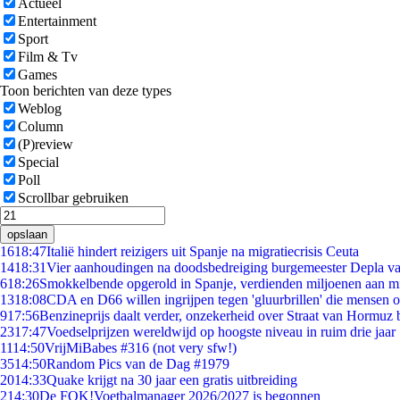
Actueel
Entertainment
Sport
Film & Tv
Games
Toon berichten van deze types
Weblog
Column
(P)review
Special
Poll
Scrollbar gebruiken
opslaan
16
18:47
Italië hindert reizigers uit Spanje na migratiecrisis Ceuta
14
18:31
Vier aanhoudingen na doodsbedreiging burgemeester Depla v
6
18:26
Smokkelbende opgerold in Spanje, verdienden miljoenen aan m
13
18:08
CDA en D66 willen ingrijpen tegen 'gluurbrillen' die mensen 
9
17:56
Benzineprijs daalt verder, onzekerheid over Straat van Hormuz bl
23
17:47
Voedselprijzen wereldwijd op hoogste niveau in ruim drie jaar
11
14:50
VrijMiBabes #316 (not very sfw!)
35
14:50
Random Pics van de Dag #1979
20
14:33
Quake krijgt na 30 jaar een gratis uitbreiding
2
14:30
De FOK!Voetbalmanager 2026/2027 is begonnen