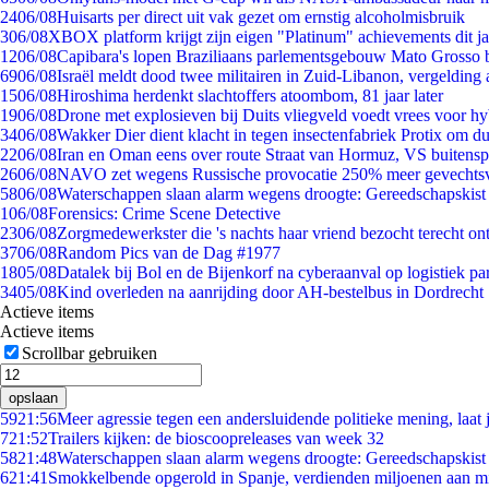
24
06/08
Huisarts per direct uit vak gezet om ernstig alcoholmisbruik
3
06/08
XBOX platform krijgt zijn eigen "Platinum" achievements dit ja
12
06/08
Capibara's lopen Braziliaans parlementsgebouw Mato Grosso 
69
06/08
Israël meldt dood twee militairen in Zuid-Libanon, vergeldin
15
06/08
Hiroshima herdenkt slachtoffers atoombom, 81 jaar later
19
06/08
Drone met explosieven bij Duits vliegveld voedt vrees voor hy
34
06/08
Wakker Dier dient klacht in tegen insectenfabriek Protix om 
22
06/08
Iran en Oman eens over route Straat van Hormuz, VS buitensp
26
06/08
NAVO zet wegens Russische provocatie 250% meer gevechtsvl
58
06/08
Waterschappen slaan alarm wegens droogte: Gereedschapskist
1
06/08
Forensics: Crime Scene Detective
23
06/08
Zorgmedewerkster die 's nachts haar vriend bezocht terecht on
37
06/08
Random Pics van de Dag #1977
18
05/08
Datalek bij Bol en de Bijenkorf na cyberaanval op logistiek pa
34
05/08
Kind overleden na aanrijding door AH-bestelbus in Dordrecht
Actieve items
Actieve items
Scrollbar gebruiken
opslaan
59
21:56
Meer agressie tegen een andersluidende politieke mening, laat j
7
21:52
Trailers kijken: de bioscoopreleases van week 32
58
21:48
Waterschappen slaan alarm wegens droogte: Gereedschapskist
6
21:41
Smokkelbende opgerold in Spanje, verdienden miljoenen aan m