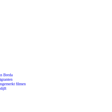
an Breda
igranten
ongemerkt filmen
ijft