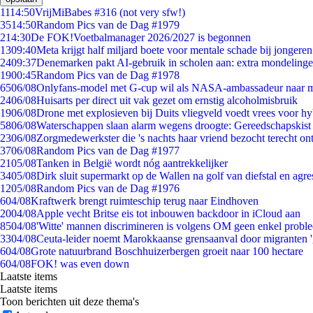
11
14:50
VrijMiBabes #316 (not very sfw!)
35
14:50
Random Pics van de Dag #1979
2
14:30
De FOK!Voetbalmanager 2026/2027 is begonnen
13
09:40
Meta krijgt half miljard boete voor mentale schade bij jongeren
24
09:37
Denemarken pakt AI-gebruik in scholen aan: extra mondeling
19
00:45
Random Pics van de Dag #1978
65
06/08
Onlyfans-model met G-cup wil als NASA-ambassadeur naar 
24
06/08
Huisarts per direct uit vak gezet om ernstig alcoholmisbruik
19
06/08
Drone met explosieven bij Duits vliegveld voedt vrees voor hy
58
06/08
Waterschappen slaan alarm wegens droogte: Gereedschapskist
23
06/08
Zorgmedewerkster die 's nachts haar vriend bezocht terecht on
37
06/08
Random Pics van de Dag #1977
21
05/08
Tanken in België wordt nóg aantrekkelijker
34
05/08
Dirk sluit supermarkt op de Wallen na golf van diefstal en agre
12
05/08
Random Pics van de Dag #1976
6
04/08
Kraftwerk brengt ruimteschip terug naar Eindhoven
20
04/08
Apple vecht Britse eis tot inbouwen backdoor in iCloud aan
85
04/08
'Witte' mannen discrimineren is volgens OM geen enkel probl
33
04/08
Ceuta-leider noemt Marokkaanse grensaanval door migranten 
6
04/08
Grote natuurbrand Boschhuizerbergen groeit naar 100 hectare
6
04/08
FOK! was even down
Laatste items
Laatste items
Toon berichten uit deze thema's