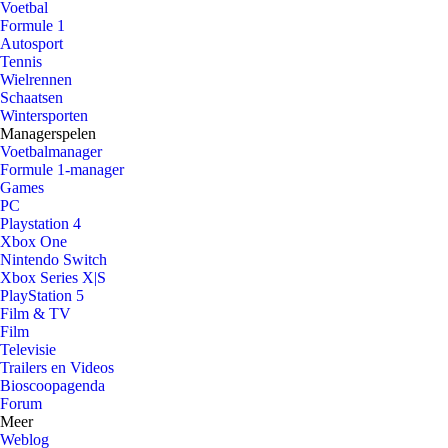
Voetbal
Formule 1
Autosport
Tennis
Wielrennen
Schaatsen
Wintersporten
Managerspelen
Voetbalmanager
Formule 1-manager
Games
PC
Playstation 4
Xbox One
Nintendo Switch
Xbox Series X|S
PlayStation 5
Film & TV
Film
Televisie
Trailers en Videos
Bioscoopagenda
Forum
Meer
Weblog