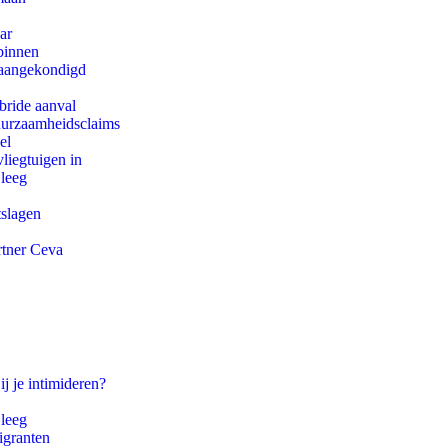
ar
binnen
g aangekondigd
bride aanval
duurzaamheidsclaims
el
iegtuigen in
 leeg
tslagen
rtner Ceva
ij je intimideren?
 leeg
igranten