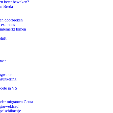
en beter bewaken?
an Breda
pen doorbreken'
e examens
ongemerkt filmen
ijft
maan
agwater
suitkering
oorte in VS
onder migranten Ceuta
'gruweldaad'
pelschilmesje