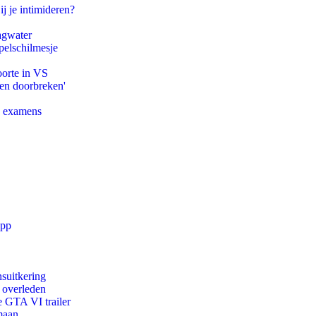
ij je intimideren?
agwater
pelschilmesje
oorte in VS
pen doorbreken'
e examens
app
suitkering
d overleden
e GTA VI trailer
maan