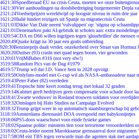
46
21:30
Spoedberaad EU na crisis Ceuta, moeten we onze buitengrenz
14
21:30
Vier aanhoudingen na doodsbedreiging burgemeester Depla v
23
21:24
Voedselprijzen wereldwijd op hoogste niveau in ruim drie jaar
16
21:20
Italië hindert reizigers uit Spanje na migratiecrisis Ceuta
53
21:03
Dikke Van Dale neemt 'vulvalippen' op: 'stigma op schaamlip
24
21:01
Denemarken pakt AI-gebruik in scholen aan: extra mondeling
13
20:54
CDA en D66 willen ingrijpen tegen 'gluurbrillen' die mensen 
20
20:49
Quake krijgt na 30 jaar een gratis uitbreiding
9
20:30
Benzineprijs daalt verder, onzekerheid over Straat van Hormuz bl
36
20:20
Duitser (93) crasht met quad tegen boom, vier gewonden
11
20:01
VrijMiBabes #316 (not very sfw!)
35
19:58
Random Pics van de Dag #1979
46
19:57
Trump wil dat J.D. Vance hem in 2028 opvolgt
65
19:50
Onlyfans-model met G-cup wil als NASA-ambassadeur naar 
25
19:43
Peter Faber (82) overleden
29
19:41
Tropische hitte keert zondag terug met lokaal 32 graden
25
19:14
Kabinet geeft bedrijven geen compensatie voor schade door la
24
18:41
'Zwarte weduwes' in Rusland trouwen soldaten voor overlijden
15
18:32
Ontslagen bij Halo Studios na Campaign Evolved
30
18:32
Trump grijpt weer in op automatisch staatsburgerschap bij geb
31
18:19
Amsterdams dierenasiel DOA overspoeld met babykonijntjes
19
18:06
PS5-doos waarschuwt voor einde fysieke games
37
18:02
Spaanse politie: minstens tien voor terrorisme veroordeelden 
33
18:02
Ceuta-leider noemt Marokkaanse grensaanval door migranten 
23
17:58
OM eist TBS tegen verwarde man die agenten stak met aardap