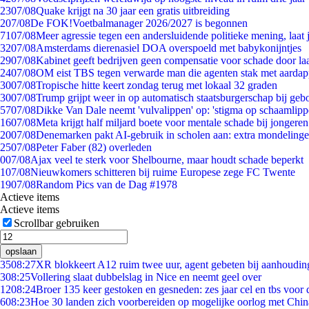
23
07/08
Quake krijgt na 30 jaar een gratis uitbreiding
2
07/08
De FOK!Voetbalmanager 2026/2027 is begonnen
71
07/08
Meer agressie tegen een andersluidende politieke mening, laat j
32
07/08
Amsterdams dierenasiel DOA overspoeld met babykonijntjes
29
07/08
Kabinet geeft bedrijven geen compensatie voor schade door la
24
07/08
OM eist TBS tegen verwarde man die agenten stak met aardap
30
07/08
Tropische hitte keert zondag terug met lokaal 32 graden
30
07/08
Trump grijpt weer in op automatisch staatsburgerschap bij geb
57
07/08
Dikke Van Dale neemt 'vulvalippen' op: 'stigma op schaamlip
16
07/08
Meta krijgt half miljard boete voor mentale schade bij jongeren
20
07/08
Denemarken pakt AI-gebruik in scholen aan: extra mondeling
25
07/08
Peter Faber (82) overleden
0
07/08
Ajax veel te sterk voor Shelbourne, maar houdt schade beperkt
1
07/08
Nieuwkomers schitteren bij ruime Europese zege FC Twente
19
07/08
Random Pics van de Dag #1978
Actieve items
Actieve items
Scrollbar gebruiken
opslaan
35
08:27
XR blokkeert A12 ruim twee uur, agent gebeten bij aanhoudin
3
08:25
Vollering slaat dubbelslag in Nice en neemt geel over
12
08:24
Broer 135 keer gestoken en gesneden: zes jaar cel en tbs voo
6
08:23
Hoe 30 landen zich voorbereiden op mogelijke oorlog met Chi