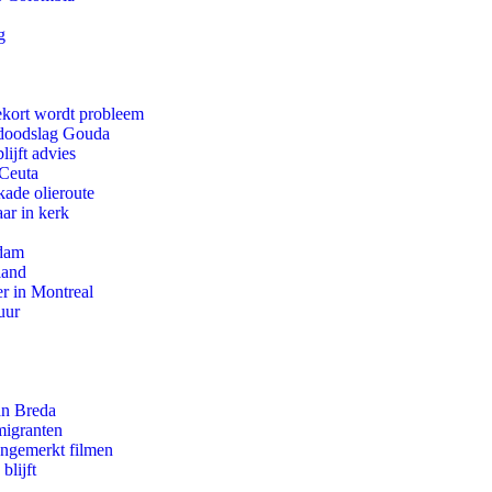
g
ekort wordt probleem
r doodslag Gouda
ijft advies
 Ceuta
kade olieroute
ar in kerk
rdam
land
r in Montreal
uur
an Breda
migranten
ongemerkt filmen
blijft