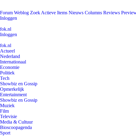
Forum
Weblog
Zoek
Actieve Items
Nieuws
Columns
Reviews
Previe
Inloggen
fok.nl
Inloggen
fok.nl
Actueel
Nederland
Internationaal
Economie
Politiek
Tech
Showbiz en Gossip
Opmerkelijk
Entertainment
Showbiz en Gossip
Muziek
Film
Televisie
Media & Cultuur
Bioscoopagenda
Sport