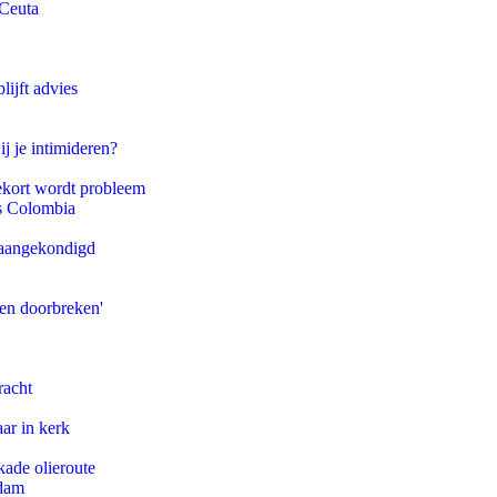
 Ceuta
ijft advies
ij je intimideren?
ekort wordt probleem
ls Colombia
g aangekondigd
pen doorbreken'
racht
ar in kerk
kade olieroute
rdam