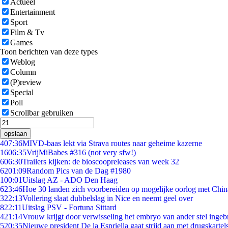
Actueel
Entertainment
Sport
Film & Tv
Games
Toon berichten van deze types
Weblog
Column
(P)review
Special
Poll
Scrollbar gebruiken
opslaan
4
07:36
MIVD-baas lekt via Strava routes naar geheime kazerne
16
06:35
VrijMiBabes #316 (not very sfw!)
6
06:30
Trailers kijken: de bioscoopreleases van week 32
62
01:09
Random Pics van de Dag #1980
1
00:01
Uitslag AZ - ADO Den Haag
6
23:46
Hoe 30 landen zich voorbereiden op mogelijke oorlog met Chi
3
22:13
Vollering slaat dubbelslag in Nice en neemt geel over
8
22:11
Uitslag PSV - Fortuna Sittard
4
21:14
Vrouw krijgt door verwisseling het embryo van ander stel ingeb
5
20:35
Nieuwe president De la Espriella gaat strijd aan met drugskarte