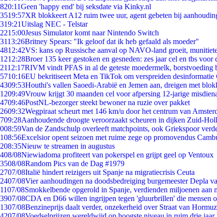
8
20:11
Geen 'happy end' bij seksdate via Kinky.nl
35
19:57
XR blokkeert A12 ruim twee uur, agent gebeten bij aanhoudin
3
19:21
Uitslag NEC - Telstar
22
15:00
Jesus Simulator komt naar Nintendo Switch
31
13:26
Britney Spears: "Ik geloof dat ik heb gefaald als moeder"
48
12:42
VS: kans op Russische aanval op NAVO-land groeit, munitiet
12
12:28
Broer 135 keer gestoken en gesneden: zes jaar cel en tbs voo
21
12:17
RIVM vindt PFAS in al de geteste moedermelk, borstvoeding bl
57
10:16
EU bekritiseert Meta en TikTok om verspreiden desinformatie
43
09:53
Houthi's vallen Saoedi-Arabië en Jemen aan, dreigen met blok
12
09:49
Vrouw krijgt 30 maanden cel voor afpersing 12-jarige misdiena
47
09:46
PostNL-bezorger steekt bewoner na ruzie over pakket
26
09:32
Wegpiraat scheurt met 146 km/u door het centrum van Amste
7
09:28
Aanhoudende droogte veroorzaakt scheuren in dijken Zuid-Hol
0
08:59
Van de Zandschulp overleeft matchpoints, ook Griekspoor verde
1
08:56
Excelsior opent seizoen met ruime zege op promovendus Camb
2
08:35
Nieuw te streamen in augustus
4
08/08
Niewiadoma profiteert van pokerspel en grijpt geel op Ventoux
35
08/08
Random Pics van de Dag #1979
27
07/08
Italië hindert reizigers uit Spanje na migratiecrisis Ceuta
24
07/08
Vier aanhoudingen na doodsbedreiging burgemeester Depla v
11
07/08
Smokkelbende opgerold in Spanje, verdienden miljoenen aan 
39
07/08
CDA en D66 willen ingrijpen tegen 'gluurbrillen' die mensen 
13
07/08
Benzineprijs daalt verder, onzekerheid over Straat van Hormuz 
42
07/08
Voedselprijzen wereldwijd op hoogste niveau in ruim drie jaar