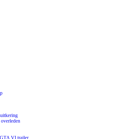
pp
uitkering
d overleden
 GTA VI trailer