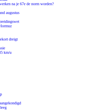
 werken na je 67e de norm worden?
and augustus
preidingswet
n Hormuz
ekort dreigt
ssie
235 km/u
pp
g aangekondigd
 leeg