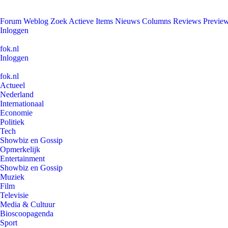
Forum
Weblog
Zoek
Actieve Items
Nieuws
Columns
Reviews
Previe
Inloggen
fok.nl
Inloggen
fok.nl
Actueel
Nederland
Internationaal
Economie
Politiek
Tech
Showbiz en Gossip
Opmerkelijk
Entertainment
Showbiz en Gossip
Muziek
Film
Televisie
Media & Cultuur
Bioscoopagenda
Sport