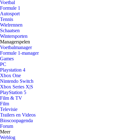
Voetbal
Formule 1
Autosport
Tennis
Wielrennen
Schaatsen
Wintersporten
Managerspelen
Voetbalmanager
Formule 1-manager
Games
PC
Playstation 4
Xbox One
Nintendo Switch
Xbox Series X|S
PlayStation 5
Film & TV
Film
Televisie
Trailers en Videos
Bioscoopagenda
Forum
Meer
Weblog