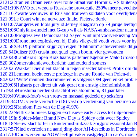
21
21:22
Iran en Oman eens over route Straat van Hormuz, VS buitensp
24
21:19
NAVO zet wegens Russische provocatie 250% meer gevechtsvl
8
21:16
'Zwarte weduwes' in Rusland trouwen soldaten voor overlijdens
1
21:09
Le Court wint na nerveuze finale, Pieterse derde
10
21:07
Zangeres en Idols-jurylid Jerney Kaagman op 79-jarige leeftij
55
21:06
Onlyfans-model met G-cup wil als NASA-ambassadeur naar 
45
21:00
Progressieve Democraat El-Sayed wint nipt voorverkiezing M
16
21:00
Drone met explosieven bij Duits vliegveld voedt vrees voor hy
2
20:58
XBOX platform krijgt zijn eigen "Platinum" achievements dit ja
9
20:54
Duitser (93) crasht met quad tegen boom, vier gewonden
12
20:48
Capibara's lopen Braziliaans parlementsgebouw Mato Grosso 
5
20:30
Zomervakantieweerbericht: aanhoudend zomers
32
20:25
Wakker Dier dient klacht in tegen insectenfabriek Protix om 
1
20:21
Lemmen boekt eerste profzege in zware Ronde van Polen-rit
84
20:21
'Witte' mannen discrimineren is volgens OM geen enkel probl
22
20:05
Huisarts per direct uit vak gezet om ernstig alcoholmisbruik
15
19:45
Hiroshima herdenkt slachtoffers atoombom, 81 jaar later
38
19:40
Vinted-foto's van vrouwen massaal gedeeld op seksfora
21
19:34
OM: vierde verdachte (18) vast op verdenking van beramen aa
19
19:25
Random Pics van de Dag #1978
3
19:22
Netflix-abonnees krijgen exclusieve early access tot uitgebreide
8
18:19
In Spider-Man: Brand New Day is Spidey echt weer Spidey
6
18:18
Nieuw slachtoffer in kindermisbruikzaak zorgprofessional Jan B
33
17:57
Kind overleden na aanrijding door AH-bestelbus in Dordrecht
45
17:10
Doorwerken na AOW-leeftijd vaker vastgelegd in cao's, moet