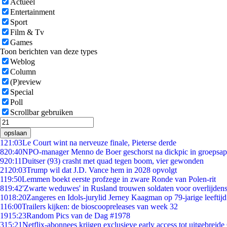
Actueel
Entertainment
Sport
Film & Tv
Games
Toon berichten van deze types
Weblog
Column
(P)review
Special
Poll
Scrollbar gebruiken
opslaan
1
21:03
Le Court wint na nerveuze finale, Pieterse derde
8
20:40
NPO-manager Menno de Boer geschorst na dickpic in groepsa
9
20:11
Duitser (93) crasht met quad tegen boom, vier gewonden
21
20:03
Trump wil dat J.D. Vance hem in 2028 opvolgt
1
19:50
Lemmen boekt eerste profzege in zware Ronde van Polen-rit
8
19:42
'Zwarte weduwes' in Rusland trouwen soldaten voor overlijdens
10
18:20
Zangeres en Idols-jurylid Jerney Kaagman op 79-jarige leeftij
1
16:00
Trailers kijken: de bioscoopreleases van week 32
19
15:23
Random Pics van de Dag #1978
3
15:21
Netflix-abonnees krijgen exclusieve early access tot uitgebreide