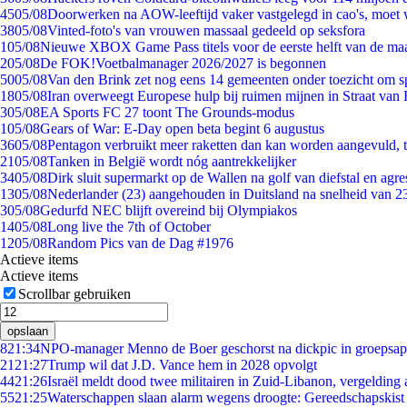
45
05/08
Doorwerken na AOW-leeftijd vaker vastgelegd in cao's, moet
38
05/08
Vinted-foto's van vrouwen massaal gedeeld op seksfora
1
05/08
Nieuwe XBOX Game Pass titels voor de eerste helft van de ma
2
05/08
De FOK!Voetbalmanager 2026/2027 is begonnen
50
05/08
Van den Brink zet nog eens 14 gemeenten onder toezicht om s
18
05/08
Iran overweegt Europese hulp bij ruimen mijnen in Straat va
3
05/08
EA Sports FC 27 toont The Grounds-modus
1
05/08
Gears of War: E-Day open beta begint 6 augustus
36
05/08
Pentagon verbruikt meer raketten dan kan worden aangevuld, t
21
05/08
Tanken in België wordt nóg aantrekkelijker
34
05/08
Dirk sluit supermarkt op de Wallen na golf van diefstal en agre
13
05/08
Nederlander (23) aangehouden in Duitsland na snelheid van 
3
05/08
Gedurfd NEC blijft overeind bij Olympiakos
14
05/08
Long live the 7th of October
12
05/08
Random Pics van de Dag #1976
Actieve items
Actieve items
Scrollbar gebruiken
opslaan
8
21:34
NPO-manager Menno de Boer geschorst na dickpic in groepsa
21
21:27
Trump wil dat J.D. Vance hem in 2028 opvolgt
44
21:26
Israël meldt dood twee militairen in Zuid-Libanon, vergeldin
55
21:25
Waterschappen slaan alarm wegens droogte: Gereedschapskist