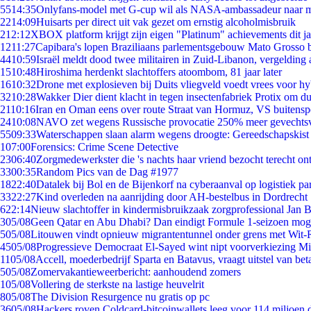
55
14:35
Onlyfans-model met G-cup wil als NASA-ambassadeur naar 
22
14:09
Huisarts per direct uit vak gezet om ernstig alcoholmisbruik
2
12:12
XBOX platform krijgt zijn eigen "Platinum" achievements dit ja
12
11:27
Capibara's lopen Braziliaans parlementsgebouw Mato Grosso 
44
10:59
Israël meldt dood twee militairen in Zuid-Libanon, vergeldin
15
10:48
Hiroshima herdenkt slachtoffers atoombom, 81 jaar later
16
10:32
Drone met explosieven bij Duits vliegveld voedt vrees voor hy
32
10:28
Wakker Dier dient klacht in tegen insectenfabriek Protix om 
21
10:16
Iran en Oman eens over route Straat van Hormuz, VS buitensp
24
10:08
NAVO zet wegens Russische provocatie 250% meer gevechtsvl
55
09:33
Waterschappen slaan alarm wegens droogte: Gereedschapskist
1
07:00
Forensics: Crime Scene Detective
23
06:40
Zorgmedewerkster die 's nachts haar vriend bezocht terecht on
33
00:35
Random Pics van de Dag #1977
18
22:40
Datalek bij Bol en de Bijenkorf na cyberaanval op logistiek pa
33
22:27
Kind overleden na aanrijding door AH-bestelbus in Dordrecht
6
22:14
Nieuw slachtoffer in kindermisbruikzaak zorgprofessional Jan B
3
05/08
Geen Qatar en Abu Dhabi? Dan eindigt Formule 1-seizoen moge
5
05/08
Litouwen vindt opnieuw migrantentunnel onder grens met Wit-
45
05/08
Progressieve Democraat El-Sayed wint nipt voorverkiezing M
11
05/08
Accell, moederbedrijf Sparta en Batavus, vraagt uitstel van bet
5
05/08
Zomervakantieweerbericht: aanhoudend zomers
1
05/08
Vollering de sterkste na lastige heuvelrit
8
05/08
The Division Resurgence nu gratis op pc
36
05/08
Hackers roven Coldcard-bitcoinwallets leeg voor 114 miljoen d