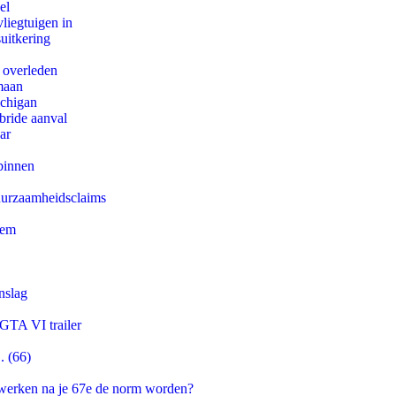
el
iegtuigen in
uitkering
d overleden
maan
ichigan
bride aanval
ar
binnen
duurzaamheidsclaims
eem
nslag
 GTA VI trailer
. (66)
 werken na je 67e de norm worden?