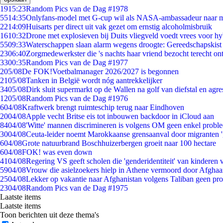
19
15:23
Random Pics van de Dag #1978
55
14:35
Onlyfans-model met G-cup wil als NASA-ambassadeur naar 
22
14:09
Huisarts per direct uit vak gezet om ernstig alcoholmisbruik
16
10:32
Drone met explosieven bij Duits vliegveld voedt vrees voor hy
55
09:33
Waterschappen slaan alarm wegens droogte: Gereedschapskist
23
06:40
Zorgmedewerkster die 's nachts haar vriend bezocht terecht on
33
00:35
Random Pics van de Dag #1977
2
05/08
De FOK!Voetbalmanager 2026/2027 is begonnen
21
05/08
Tanken in België wordt nóg aantrekkelijker
34
05/08
Dirk sluit supermarkt op de Wallen na golf van diefstal en agre
12
05/08
Random Pics van de Dag #1976
6
04/08
Kraftwerk brengt ruimteschip terug naar Eindhoven
20
04/08
Apple vecht Britse eis tot inbouwen backdoor in iCloud aan
84
04/08
'Witte' mannen discrimineren is volgens OM geen enkel probl
30
04/08
Ceuta-leider noemt Marokkaanse grensaanval door migranten 
6
04/08
Grote natuurbrand Boschhuizerbergen groeit naar 100 hectare
6
04/08
FOK! was even down
41
04/08
Regering VS geeft scholen die 'genderidentiteit' van kinderen
59
04/08
Vrouw die asielzoekers hielp in Athene vermoord door Afghaa
25
04/08
Lekker op vakantie naar Afghanistan volgens Taliban geen pr
23
04/08
Random Pics van de Dag #1975
Laatste items
Laatste items
Toon berichten uit deze thema's