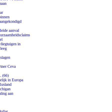
maan
ar
binnen
g aangekondigd
bride aanval
duurzaamheidsclaims
el
iegtuigen in
 leeg
tslagen
rtner Ceva
. (66)
lijk in Europa
Rusland
ichigan
aling aan
ollar