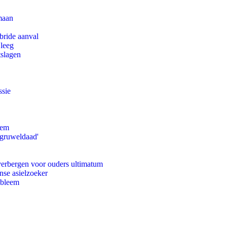
maan
bride aanval
 leeg
tslagen
ssie
eem
'gruweldaad'
 verbergen voor ouders ultimatum
nse asielzoeker
obleem