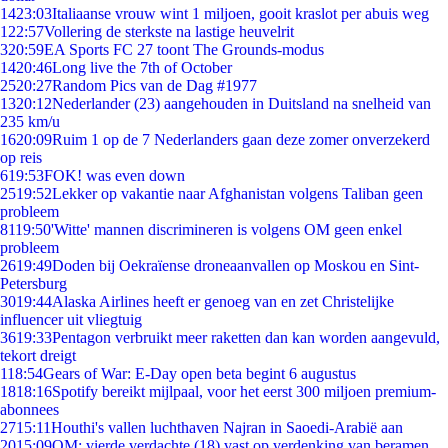
14
23:03
Italiaanse vrouw wint 1 miljoen, gooit kraslot per abuis weg
1
22:57
Vollering de sterkste na lastige heuvelrit
3
20:59
EA Sports FC 27 toont The Grounds-modus
14
20:46
Long live the 7th of October
25
20:27
Random Pics van de Dag #1977
13
20:12
Nederlander (23) aangehouden in Duitsland na snelheid van
235 km/u
16
20:09
Ruim 1 op de 7 Nederlanders gaan deze zomer onverzekerd
op reis
6
19:53
FOK! was even down
25
19:52
Lekker op vakantie naar Afghanistan volgens Taliban geen
probleem
81
19:50
'Witte' mannen discrimineren is volgens OM geen enkel
probleem
26
19:49
Doden bij Oekraïense droneaanvallen op Moskou en Sint-
Petersburg
30
19:44
Alaska Airlines heeft er genoeg van en zet Christelijke
influencer uit vliegtuig
36
19:33
Pentagon verbruikt meer raketten dan kan worden aangevuld,
tekort dreigt
1
18:54
Gears of War: E-Day open beta begint 6 augustus
18
18:16
Spotify bereikt mijlpaal, voor het eerst 300 miljoen premium-
abonnees
27
15:11
Houthi's vallen luchthaven Najran in Saoedi-Arabië aan
20
15:09
OM: vierde verdachte (18) vast op verdenking van beramen