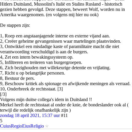
Hitlers Duitsland, Mussolini's Italië en Stalins Rusland - historisch
gezien hebben gevolgd. Deze stappen, beweert Wolf, worden nu in
Amerika waargenomen. (en volgens mij hier nu ook)
De stappen zijn:
1, Roep een angstaanjagende interne en externe vijand aan.
2, Creëer geheime gevangenissen waar martelingen plaatsvinden.
3, Ontwikkel een misdadige kaste of paramilitaire macht die niet
verantwoording verschuldigd is aan de burgers.
4, Zet een intern bewakingssysteem op.
5, Infiltreren en treiteren van burgergroepen.
6, Zich bezighouden met willekeurige detentie en vrijlating.
7, Richt u op belangrijke personen.
8, Bestuur de pers.
9, Beschouw kritiek als spionage en afwijkende meningen als verraad.
10, Onderbreek de rechtsstaat. [3]
[/3]
Volgens mijn duitse collega's idem in Duitsland !!
Merkel heeft de rechtsstaat al onder de knie, de bondeslander ook al (
terwijl die redelijk onafhankelijk zijn )
zondag 18 april 2021, 15:37 uur
#11
5
CuiusRegioEiusReligio
quote: