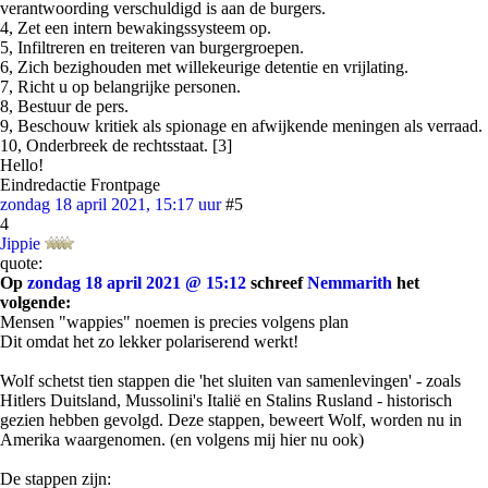
verantwoording verschuldigd is aan de burgers.
4, Zet een intern bewakingssysteem op.
5, Infiltreren en treiteren van burgergroepen.
6, Zich bezighouden met willekeurige detentie en vrijlating.
7, Richt u op belangrijke personen.
8, Bestuur de pers.
9, Beschouw kritiek als spionage en afwijkende meningen als verraad.
10, Onderbreek de rechtsstaat. [3]
Hello!
Eindredactie Frontpage
zondag 18 april 2021, 15:17 uur
#5
4
Jippie
quote:
Op
zondag 18 april 2021 @ 15:12
schreef
Nemmarith
het
volgende:
Mensen "wappies" noemen is precies volgens plan
Dit omdat het zo lekker polariserend werkt!
Wolf schetst tien stappen die 'het sluiten van samenlevingen' - zoals
Hitlers Duitsland, Mussolini's Italië en Stalins Rusland - historisch
gezien hebben gevolgd. Deze stappen, beweert Wolf, worden nu in
Amerika waargenomen. (en volgens mij hier nu ook)
De stappen zijn: