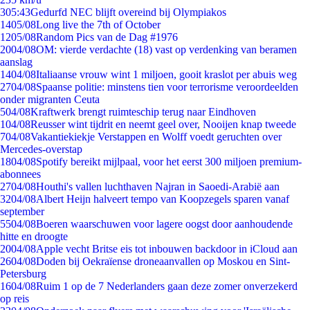
3
05:43
Gedurfd NEC blijft overeind bij Olympiakos
14
05/08
Long live the 7th of October
12
05/08
Random Pics van de Dag #1976
20
04/08
OM: vierde verdachte (18) vast op verdenking van beramen
aanslag
14
04/08
Italiaanse vrouw wint 1 miljoen, gooit kraslot per abuis weg
27
04/08
Spaanse politie: minstens tien voor terrorisme veroordeelden
onder migranten Ceuta
5
04/08
Kraftwerk brengt ruimteschip terug naar Eindhoven
1
04/08
Reusser wint tijdrit en neemt geel over, Nooijen knap tweede
7
04/08
Vakantiekiekje Verstappen en Wolff voedt geruchten over
Mercedes-overstap
18
04/08
Spotify bereikt mijlpaal, voor het eerst 300 miljoen premium-
abonnees
27
04/08
Houthi's vallen luchthaven Najran in Saoedi-Arabië aan
32
04/08
Albert Heijn halveert tempo van Koopzegels sparen vanaf
september
55
04/08
Boeren waarschuwen voor lagere oogst door aanhoudende
hitte en droogte
20
04/08
Apple vecht Britse eis tot inbouwen backdoor in iCloud aan
26
04/08
Doden bij Oekraïense droneaanvallen op Moskou en Sint-
Petersburg
16
04/08
Ruim 1 op de 7 Nederlanders gaan deze zomer onverzekerd
op reis