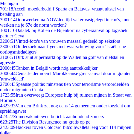
Michigan
7
01:18
Accell, moederbedrijf Sparta en Batavus, vraagt uitstel van
betaling aan
39
01:14
Doorwerken na AOW-leeftijd vaker vastgelegd in cao's, moet
werken na je 67e de norm worden?
10
01:10
Datalek bij Bol en de Bijenkorf na cyberaanval op logistiek
partner Ceva
32
00:51
Vinted-foto's van vrouwen massaal gedeeld op seksfora
23
00:51
Onderzoek naar flyers met waarschuwing voor 'Israëlische
oorlogsmisdadigers'
31
00:51
Dirk sluit supermarkt op de Wallen na golf van diefstal en
agressie
20
00:45
Tanken in België wordt nóg aantrekkelijker
30
00:44
Ceuta-leider noemt Marokkaanse grensaanval door migranten
'gruweldaad'
27
00:43
Spaanse politie: minstens tien voor terrorisme veroordeelden
onder migranten Ceuta
17
23:55
Iran overweegt Europese hulp bij ruimen mijnen in Straat van
Hormuz
48
23:33
Van den Brink zet nog eens 14 gemeenten onder toezicht om
spreidingswet
4
23:27
Zomervakantieweerbericht: aanhoudend zomers
6
23:25
The Division Resurgence nu gratis op pc
24
23:09
Hackers roven Coldcard-bitcoinwallets leeg voor 114 miljoen
dollar