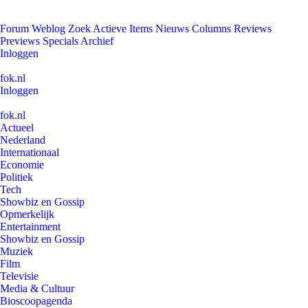
Forum
Weblog
Zoek
Actieve Items
Nieuws
Columns
Reviews
Previews
Specials
Archief
Inloggen
fok.nl
Inloggen
fok.nl
Actueel
Nederland
Internationaal
Economie
Politiek
Tech
Showbiz en Gossip
Opmerkelijk
Entertainment
Showbiz en Gossip
Muziek
Film
Televisie
Media & Cultuur
Bioscoopagenda