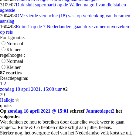
31
09:07
Dirk sluit supermarkt op de Wallen na golf van diefstal en
agressie
20
04/08
OM: vierde verdachte (18) vast op verdenking van beramen
aanslag
16
04/08
Ruim 1 op de 7 Nederlanders gaan deze zomer onverzekerd
op reis
Font-grootte:
Normaal
Kleiner
regelhoogte :
Normaal
Kleiner
87 reacties
Reactiepagina:
1
2
zondag 18 april 2021, 15:08 uur
#2
29
Hallojo
quote:
Op
zondag 18 april 2021 @ 15:01
schreef
Janmetdepet2
het
volgende:
Wat denken ze nou te bereiken door daar elke week weer te gaan
zingen... Rutte & Co hebben dikke schijt aan jullie, helaas.
Sterker nog, het overgrote deel van het Nederlandse volk kotst ze uit.