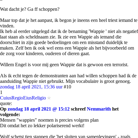
Wat dacht je? Ga ff schoppen?
Maar top dat je het aanpast, ik begon je ineens een heel triest iemand te
vinden.
Ik heb al eerder uitgelegd dat ik de benaming 'Wappie ' niet als negatief
laat staan als scheldnaam zie. Ik zie een Wappie als iemand die
doorschiet in zijn goede bedoelingen om een misstand duidelijk te
maken. Zelf ben ik ook wel eens een Wappie als het bijvoorbeeld om
de zorg voor kinderen, ouderen of dieren gaat.
Willem Engel is voor mij geen Wappie dat is gewoon een terrorist.
Als ik echt tegen de demonstranten aan had willen schoppen had ik de
aanduiding Wappie niet gebruikt. Mijn vocabulaire is groot genoeg.
zondag 18 april 2021, 15:36 uur
#10
1
CuiusRegioEiusReligio
quote:
Op
zondag 18 april 2021 @ 15:12
schreef
Nemmarith
het
volgende:
Mensen "wappies" noemen is precies volgens plan
Dit omdat het zo lekker polariserend werkt!
Wolf schetst tien stappen die 'het sluiten van samenlevingen' - zoals