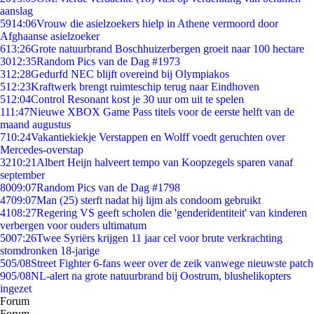
aanslag
59
14:06
Vrouw die asielzoekers hielp in Athene vermoord door
Afghaanse asielzoeker
6
13:26
Grote natuurbrand Boschhuizerbergen groeit naar 100 hectare
30
12:35
Random Pics van de Dag #1973
3
12:28
Gedurfd NEC blijft overeind bij Olympiakos
5
12:23
Kraftwerk brengt ruimteschip terug naar Eindhoven
5
12:04
Control Resonant kost je 30 uur om uit te spelen
1
11:47
Nieuwe XBOX Game Pass titels voor de eerste helft van de
maand augustus
7
10:24
Vakantiekiekje Verstappen en Wolff voedt geruchten over
Mercedes-overstap
32
10:21
Albert Heijn halveert tempo van Koopzegels sparen vanaf
september
80
09:07
Random Pics van de Dag #1798
47
09:07
Man (25) sterft nadat hij lijm als condoom gebruikt
41
08:27
Regering VS geeft scholen die 'genderidentiteit' van kinderen
verbergen voor ouders ultimatum
50
07:26
Twee Syriërs krijgen 11 jaar cel voor brute verkrachting
stomdronken 18-jarige
5
05/08
Street Fighter 6-fans weer over de zeik vanwege nieuwste patch
9
05/08
NL-alert na grote natuurbrand bij Oostrum, blushelikopters
ingezet
Forum
Forum