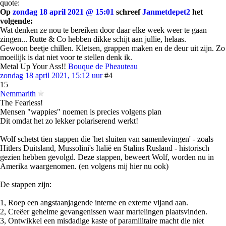
quote:
Op
zondag 18 april 2021 @ 15:01
schreef
Janmetdepet2
het
volgende:
Wat denken ze nou te bereiken door daar elke week weer te gaan
zingen... Rutte & Co hebben dikke schijt aan jullie, helaas.
Gewoon beetje chillen. Kletsen, grappen maken en de deur uit zijn. Zo
moeilijk is dat niet voor te stellen denk ik.
Metal Up Your Ass!!
Bouque de Pheauteau
zondag 18 april 2021, 15:12 uur
#4
15
Nemmarith
The Fearless!
Mensen "wappies" noemen is precies volgens plan
Dit omdat het zo lekker polariserend werkt!
Wolf schetst tien stappen die 'het sluiten van samenlevingen' - zoals
Hitlers Duitsland, Mussolini's Italië en Stalins Rusland - historisch
gezien hebben gevolgd. Deze stappen, beweert Wolf, worden nu in
Amerika waargenomen. (en volgens mij hier nu ook)
De stappen zijn:
1, Roep een angstaanjagende interne en externe vijand aan.
2, Creëer geheime gevangenissen waar martelingen plaatsvinden.
3, Ontwikkel een misdadige kaste of paramilitaire macht die niet