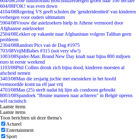
6
04/08
Grote natuurbrand Boschhuizerbergen groeit naar 100 hectare
6
04/08
FOK! was even down
41
04/08
Regering VS geeft scholen die 'genderidentiteit' van kinderen
verbergen voor ouders ultimatum
59
04/08
Vrouw die asielzoekers hielp in Athene vermoord door
Afghaanse asielzoeker
25
04/08
Lekker op vakantie naar Afghanistan volgens Taliban geen
probleem
23
04/08
Random Pics van de Dag #1975
7
03/08
VrijMiBabes #315 (not very sfw!)
10
03/08
Spider-Man: Brand New Day knalt naar bijna 800 miljoen
euro in eerste weekend
11
03/08
Phil Collins dronk zich bijna dood, kinderen moesten al
afscheid nemen
34
03/08
Man die zesjarig jochie met messteken in het hoofd
vermoordde komt na elf jaar vrij
47
03/08
Man (25) sterft nadat hij lijm als condoom gebruikt
80
03/08
Spandoek "Bruine mannen naar achteren" in België opeens
wèl racistisch
Laatste items
Laatste items
Toon berichten uit deze thema's
Actueel
Entertainment
Sport