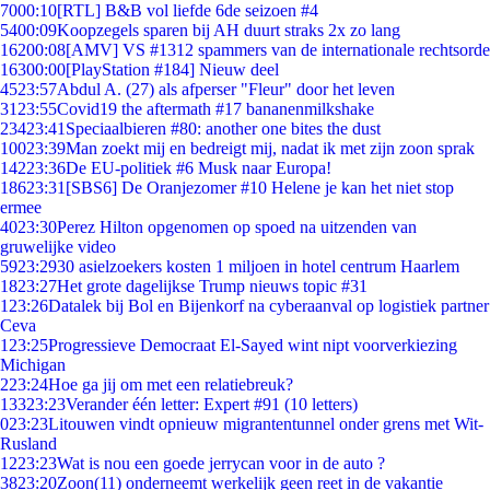
70
00:10
[RTL] B&B vol liefde 6de seizoen #4
54
00:09
Koopzegels sparen bij AH duurt straks 2x zo lang
162
00:08
[AMV] VS #1312 spammers van de internationale rechtsorde
163
00:00
[PlayStation #184] Nieuw deel
45
23:57
Abdul A. (27) als afperser "Fleur" door het leven
31
23:55
Covid19 the aftermath #17 bananenmilkshake
234
23:41
Speciaalbieren #80: another one bites the dust
100
23:39
Man zoekt mij en bedreigt mij, nadat ik met zijn zoon sprak
142
23:36
De EU-politiek #6 Musk naar Europa!
186
23:31
[SBS6] De Oranjezomer #10 Helene je kan het niet stop
ermee
40
23:30
Perez Hilton opgenomen op spoed na uitzenden van
gruwelijke video
59
23:29
30 asielzoekers kosten 1 miljoen in hotel centrum Haarlem
18
23:27
Het grote dagelijkse Trump nieuws topic #31
1
23:26
Datalek bij Bol en Bijenkorf na cyberaanval op logistiek partner
Ceva
1
23:25
Progressieve Democraat El-Sayed wint nipt voorverkiezing
Michigan
2
23:24
Hoe ga jij om met een relatiebreuk?
133
23:23
Verander één letter: Expert #91 (10 letters)
0
23:23
Litouwen vindt opnieuw migrantentunnel onder grens met Wit-
Rusland
12
23:23
Wat is nou een goede jerrycan voor in de auto ?
38
23:20
Zoon(11) onderneemt werkelijk geen reet in de vakantie