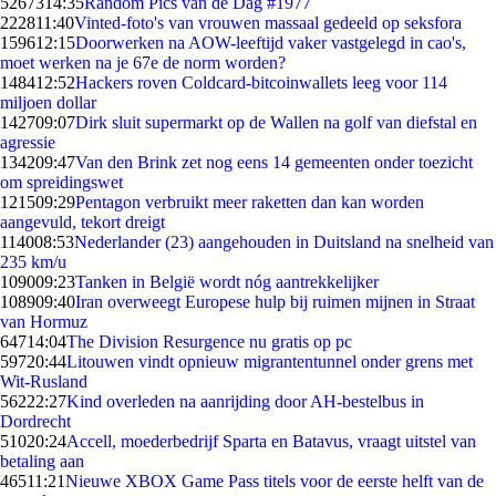
52673
14:35
Random Pics van de Dag #1977
2228
11:40
Vinted-foto's van vrouwen massaal gedeeld op seksfora
1596
12:15
Doorwerken na AOW-leeftijd vaker vastgelegd in cao's,
moet werken na je 67e de norm worden?
1484
12:52
Hackers roven Coldcard-bitcoinwallets leeg voor 114
miljoen dollar
1427
09:07
Dirk sluit supermarkt op de Wallen na golf van diefstal en
agressie
1342
09:47
Van den Brink zet nog eens 14 gemeenten onder toezicht
om spreidingswet
1215
09:29
Pentagon verbruikt meer raketten dan kan worden
aangevuld, tekort dreigt
1140
08:53
Nederlander (23) aangehouden in Duitsland na snelheid van
235 km/u
1090
09:23
Tanken in België wordt nóg aantrekkelijker
1089
09:40
Iran overweegt Europese hulp bij ruimen mijnen in Straat
van Hormuz
647
14:04
The Division Resurgence nu gratis op pc
597
20:44
Litouwen vindt opnieuw migrantentunnel onder grens met
Wit-Rusland
562
22:27
Kind overleden na aanrijding door AH-bestelbus in
Dordrecht
510
20:24
Accell, moederbedrijf Sparta en Batavus, vraagt uitstel van
betaling aan
465
11:21
Nieuwe XBOX Game Pass titels voor de eerste helft van de