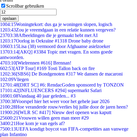
Scrollbar gebruiken
opslaan
10
04:15
Woningtekort: dus ga je woningen slopen, logisch
12
03:43
Zou je vreemdgaan in een relatie kunnen vergeven?
237
03:38
Afbeeldingen die je gemaakt hebt met AI
12
03:17
Oorlog in Oekraïne #1318 Drone baby drone
106
03:15
Lisa (38) vermoord door Afghaanse asielzoeker
137
03:14
[AKQ] #3384 Topic met vragen. En soms goede
antwoorden.
47
03:10
[Wielrennen #616] Brennan!
6
02:53
[ATP Tour] #169 Tosti Tallon back on fire
12
02:36
[SBS6] De Bondgenoten #317 We dansen de macaroni
1
02:09
Vliegen
127
01:48
[DRT SC] #6: RendacGoden sponsored by TONZON
171
01:42
[INFLUENCERS #294] supermarkt Safari
169
01:08
Vandaag 40 jaar geleden... #3
37
00:38
Voorspel hier het weer voor het gehele jaar 2026
21
00:28
Hoe veranderde rouw/verlies bij jullie door de jaren heen?
119
00:26
[WLR SC #417] Nieuw deel openen was kaputt
256
00:21
Vrouwen willen geen man meer #29
34
00:21
Hoe kom je van egels af?
75
00:13
UEFA kondigt boycot van FIFA-competities aan vanwege
plan Infantino