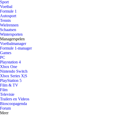
Sport
Voetbal
Formule 1
Autosport
Tennis
Wielrennen
Schaatsen
Wintersporten
Managerspelen
Voetbalmanager
Formule 1-manager
Games
PC
Playstation 4
Xbox One
Nintendo Switch
Xbox Series X|S
PlayStation 5
Film & TV
Film
Televisie
Trailers en Videos
Bioscoopagenda
Forum
Meer