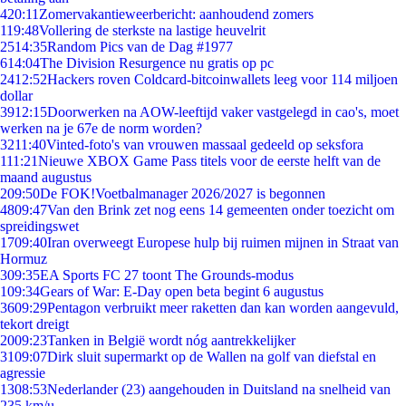
4
20:11
Zomervakantieweerbericht: aanhoudend zomers
1
19:48
Vollering de sterkste na lastige heuvelrit
25
14:35
Random Pics van de Dag #1977
6
14:04
The Division Resurgence nu gratis op pc
24
12:52
Hackers roven Coldcard-bitcoinwallets leeg voor 114 miljoen
dollar
39
12:15
Doorwerken na AOW-leeftijd vaker vastgelegd in cao's, moet
werken na je 67e de norm worden?
32
11:40
Vinted-foto's van vrouwen massaal gedeeld op seksfora
1
11:21
Nieuwe XBOX Game Pass titels voor de eerste helft van de
maand augustus
2
09:50
De FOK!Voetbalmanager 2026/2027 is begonnen
48
09:47
Van den Brink zet nog eens 14 gemeenten onder toezicht om
spreidingswet
17
09:40
Iran overweegt Europese hulp bij ruimen mijnen in Straat van
Hormuz
3
09:35
EA Sports FC 27 toont The Grounds-modus
1
09:34
Gears of War: E-Day open beta begint 6 augustus
36
09:29
Pentagon verbruikt meer raketten dan kan worden aangevuld,
tekort dreigt
20
09:23
Tanken in België wordt nóg aantrekkelijker
31
09:07
Dirk sluit supermarkt op de Wallen na golf van diefstal en
agressie
13
08:53
Nederlander (23) aangehouden in Duitsland na snelheid van
235 km/u