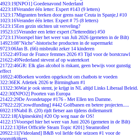
49
23:19
[NPO1] Goedenavond Nederland
42
23:18
Verander één letter: Expert #143 (9 letters)
15
23:17
Migranten breken door grens naar Ceuta in Spanje,l #10
10
23:16
Verander één letter. Expert # 75 (8 letters)
51
23:15
Een gezin stichten uit verveling?
195
23:15
Verander een letter expert (7lettereditie) #50
27
23:13
Voorspel hier het weer van Juli 2026 (gemeten in de Bilt)
149
23:08
"Niche"-historische producten in de supermarkt
97
23:06
Jan B. (66) misbruikt zeker 14 kinderen
155
22:49
Tour de France femmes 2026 #3 Tijd voor de borstcrawl
216
22:49
Nederland stevent af op watertekort
217
22:46
GR: Elk glas alcohol is riskant, geen bewijs voor gunstig
effect
169
22:40
Boeken worden opgekocht om chatbots te voeden
3
22:36
EK Atletiek 2026 te Birmingham #1
133
22:36
Wat je ook stemt, je krijgt in NL altijd Links Liberaal Beleid.
4
22:30
[NPO2] Poorten van Europa
214
22:29
De Avondetappe #176 - Met Ellen ten Damme.
278
22:22
[Crowdfunding] #442 Golfbanen en betere projecten.....
69
22:19
Nabil B. (20) rijdt fietser aan tijdens dollemansrit
32
22:18
[Alpineskiën] #20 Op weg naar de OS!
41
22:15
Voorspel hier het weer van Juni 2026 (gemeten in de Bilt)
112
22:13
[Het Officiële Steam Topic #201] Steamrolled
209
22:11
[Videoland] B&B vol liefde 6de seizoen #1 voor de
vooruitkijkers