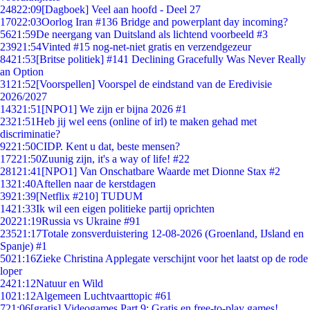
248
22:09
[Dagboek] Veel aan hoofd - Deel 27
170
22:03
Oorlog Iran #136 Bridge and powerplant day incoming?
56
21:59
De neergang van Duitsland als lichtend voorbeeld #3
239
21:54
Vinted #15 nog-net-niet gratis en verzendgezeur
84
21:53
[Britse politiek] #141 Declining Gracefully Was Never Really
an Option
31
21:52
[Voorspellen] Voorspel de eindstand van de Eredivisie
2026/2027
143
21:51
[NPO1] We zijn er bijna 2026 #1
23
21:51
Heb jij wel eens (online of irl) te maken gehad met
discriminatie?
92
21:50
CIDP. Kent u dat, beste mensen?
172
21:50
Zuunig zijn, it's a way of life! #22
281
21:41
[NPO1] Van Onschatbare Waarde met Dionne Stax #2
13
21:40
Aftellen naar de kerstdagen
39
21:39
[Netflix #210] TUDUM
14
21:33
Ik wil een eigen politieke partij oprichten
202
21:19
Russia vs Ukraine #91
235
21:17
Totale zonsverduistering 12-08-2026 (Groenland, IJsland en
Spanje) #1
50
21:16
Zieke Christina Applegate verschijnt voor het laatst op de rode
loper
24
21:12
Natuur en Wild
10
21:12
Algemeen Luchtvaarttopic #61
7
21:06
[gratis] Videogames Part 9: Gratis en free-to-play games!