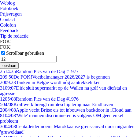
Weblog
Fotoboek
Prijsvragen
Contact
Colofon
Feedback
Tip de redactie
FOK!
FOK!
Scrollbar gebruiken
opslaan
25
14:35
Random Pics van de Dag #1977
2
09:50
De FOK!Voetbalmanager 2026/2027 is begonnen
20
09:23
Tanken in België wordt nóg aantrekkelijker
31
09:07
Dirk sluit supermarkt op de Wallen na golf van diefstal en
agressie
12
05/08
Random Pics van de Dag #1976
5
04/08
Kraftwerk brengt ruimteschip terug naar Eindhoven
20
04/08
Apple vecht Britse eis tot inbouwen backdoor in iCloud aan
81
04/08
'Witte' mannen discrimineren is volgens OM geen enkel
probleem
30
04/08
Ceuta-leider noemt Marokkaanse grensaanval door migranten
'gruweldaad'