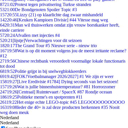
87
21:02
Protest tegen privatisering Turkse stranden
53
21:00
De Bondgenoten Spoiler Topic #3
157
20:55
Lizzy (21) op klaarlichte dag zwaar mishandeld
142
20:46
[Keuken Kampioen Divisie] #44 Vitesse mag weg
64
20:31
Man wil thuiswerken omdat zijn vrouw borstkanker heeft,
einde carriere
57
20:24
Afvallen met injecties #4
5
20:21
[lijstje]Verwachtingen voor dit seizoen
18
20:17
The Grand Tour #5 Nieuwe serie - nieuw trio
167
19:58
Wat is op dit moment volgens jou de meest irritante reclame?
#12
27
19:56
Chinese rechtbank veroordeelt voormalige lokale functionaris
tot dood
68
19:52
Politie grijpt in bij snelwegblokkeerders
69
19:42
[FOK!Voetbalmanager 2026/2027] #1 We zijn er weer
158
19:27
[Live Eredivisie #1784] Dying seconds van het seizoen!
157
19:26
Wat is jullie binnenhuistemperatuur? #81 Horrorzomer
247
19:26
[Centraal] Ruimtevaart / SpaceX #87 Rondje oceaan
186
19:25
Politieke meme's en spotprenten #11
261
19:22
Het enige echte LEGO-topic #45 LEGOOOOOOOOOOO
163
19:08
Ieder die 40+ is zal deze producten herkennen #35 Nooit
weg doen meuk
Nederland
Nederland