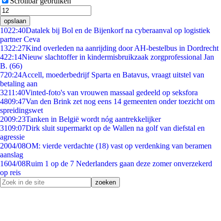
Scrollbar gebruiken
opslaan
10
22:40
Datalek bij Bol en de Bijenkorf na cyberaanval op logistiek
partner Ceva
13
22:27
Kind overleden na aanrijding door AH-bestelbus in Dordrecht
4
22:14
Nieuw slachtoffer in kindermisbruikzaak zorgprofessional Jan
B. (66)
7
20:24
Accell, moederbedrijf Sparta en Batavus, vraagt uitstel van
betaling aan
32
11:40
Vinted-foto's van vrouwen massaal gedeeld op seksfora
48
09:47
Van den Brink zet nog eens 14 gemeenten onder toezicht om
spreidingswet
20
09:23
Tanken in België wordt nóg aantrekkelijker
31
09:07
Dirk sluit supermarkt op de Wallen na golf van diefstal en
agressie
20
04/08
OM: vierde verdachte (18) vast op verdenking van beramen
aanslag
16
04/08
Ruim 1 op de 7 Nederlanders gaan deze zomer onverzekerd
op reis