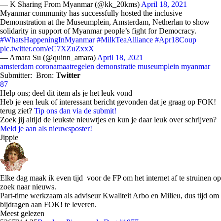
— K Sharing From Myanmar (@kk_20kms)
April 18, 2021
Myanmar community has successfully hosted the inclusive
Demonstration at the Museumplein, Amsterdam, Netherlan to show
solidarity in support of Myanmar people’s fight for Democracy.
#WhatsHappeningInMyanmar
#MilkTeaAlliance
#Apr18Coup
pic.twitter.com/eC7XZuZxxX
— Amara Su (@quinn_amara)
April 18, 2021
amsterdam
coronamaatregelen
demonstratie
museumplein
myanmar
Submitter:
Bron:
Twitter
87
Help ons; deel dit item als je het leuk vond
Heb je een leuk of interessant bericht gevonden dat je graag op FOK!
terug ziet?
Tip ons dan via de submit!
Zoek jij altijd de leukste nieuwtjes en kun je daar leuk over schrijven?
Meld je aan als nieuwsposter!
Jippie
Elke dag maak ik even tijd voor de FP om het internet af te struinen op
zoek naar nieuws.
Part-time werkzaam als adviseur Kwaliteit Arbo en Milieu, dus tijd om
bijdragen aan FOK! te leveren.
Meest gelezen