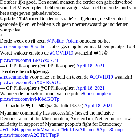
De sfeer lijkt goed. Een aantal mensen die eerder een gebiedsverbod
voor het Museumplein hebben ontvangen staan net buiten de rand van
het aangegeven gebiedsverbod.
Update 17.45 uur:
De 'demonstratie' is afgelopen, de sfeer bleef
gemoedelijk en er hebben zich geen noemenswaardige incidenten
voorgedaan.
<
Derde week op rij geen
@Politie_Adam
optreden op het
#museumplein
.
#politie
staat er gezellig bij en maakt een praatje. Top!
Wordt wakker en stop de
#COVID19
waanzin! ❤️😉👍
pic.twitter.com/FBkaGx0N3u
— GP Philosopher (@GPPhilosopher)
April 18, 2021
Eerdere berichtgeving:
#museumplein
voor onze vrijheid en tegen de
#COVID19
waanzin!
pic.twitter.com/GbX0HROrUU
— GP Philosopher (@GPPhilosopher)
April 18, 2021
Wanneer de muziek uit moet van de politie
#museumplein
pic.twitter.com/kvM6bdGQTp
— Charlotte ❤🇳🇱🕊 (@Charlotte19872)
April 18, 2021
Myanmar community has successfully hosted the inclusive
Demonstration at the Museumplein, Amsterdam, Netherlan to show
solidarity in support of Myanmar people’s fight for Democracy.
#WhatsHappeningInMyanmar
#MilkTeaAlliance
#Apr18Coup
pic.twitter.com/A2QTkUTepP