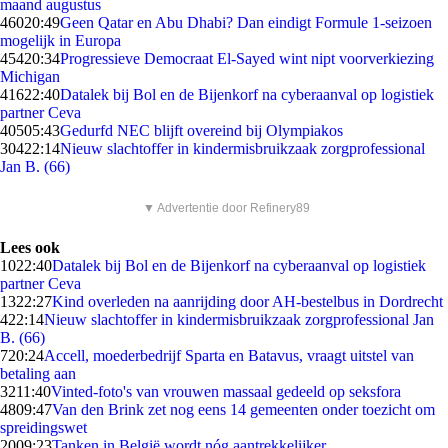
maand augustus
460
20:49
Geen Qatar en Abu Dhabi? Dan eindigt Formule 1-seizoen
mogelijk in Europa
454
20:34
Progressieve Democraat El-Sayed wint nipt voorverkiezing
Michigan
416
22:40
Datalek bij Bol en de Bijenkorf na cyberaanval op logistiek
partner Ceva
405
05:43
Gedurfd NEC blijft overeind bij Olympiakos
304
22:14
Nieuw slachtoffer in kindermisbruikzaak zorgprofessional
Jan B. (66)
▼ Advertentie door Refinery89
Lees ook
10
22:40
Datalek bij Bol en de Bijenkorf na cyberaanval op logistiek
partner Ceva
13
22:27
Kind overleden na aanrijding door AH-bestelbus in Dordrecht
4
22:14
Nieuw slachtoffer in kindermisbruikzaak zorgprofessional Jan
B. (66)
7
20:24
Accell, moederbedrijf Sparta en Batavus, vraagt uitstel van
betaling aan
32
11:40
Vinted-foto's van vrouwen massaal gedeeld op seksfora
48
09:47
Van den Brink zet nog eens 14 gemeenten onder toezicht om
spreidingswet
20
09:23
Tanken in België wordt nóg aantrekkelijker