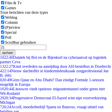
Film & Tv
Games
Toon berichten van deze types
Weblog
Column
(P)review
Special
Poll
Scrollbar gebruiken
opslaan
10
22:40
Datalek bij Bol en de Bijenkorf na cyberaanval op logistiek
partner Ceva
13
22:27
Kind overleden na aanrijding door AH-bestelbus in Dordrecht
4
22:14
Nieuw slachtoffer in kindermisbruikzaak zorgprofessional Jan
B. (66)
0
20:49
Geen Qatar en Abu Dhabi? Dan eindigt Formule 1-seizoen
mogelijk in Europa
10
20:44
Litouwen vindt opnieuw migrantentunnel onder grens met
Wit-Rusland
29
20:34
Progressieve Democraat El-Sayed wint nipt voorverkiezing
Michigan
7
20:24
Accell, moederbedrijf Sparta en Batavus, vraagt uitstel van
betaling aan