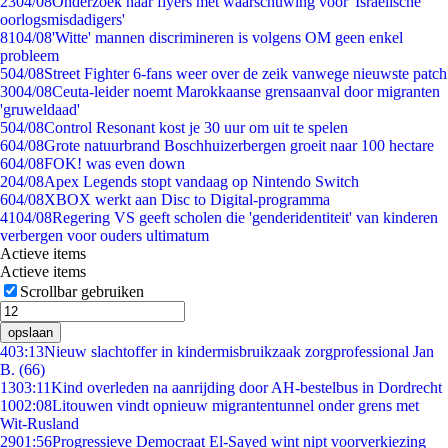
23
04/08
Onderzoek naar flyers met waarschuwing voor 'Israëlische
oorlogsmisdadigers'
81
04/08
'Witte' mannen discrimineren is volgens OM geen enkel
probleem
5
04/08
Street Fighter 6-fans weer over de zeik vanwege nieuwste patch
30
04/08
Ceuta-leider noemt Marokkaanse grensaanval door migranten
'gruweldaad'
5
04/08
Control Resonant kost je 30 uur om uit te spelen
6
04/08
Grote natuurbrand Boschhuizerbergen groeit naar 100 hectare
6
04/08
FOK! was even down
2
04/08
Apex Legends stopt vandaag op Nintendo Switch
6
04/08
XBOX werkt aan Disc to Digital-programma
41
04/08
Regering VS geeft scholen die 'genderidentiteit' van kinderen
verbergen voor ouders ultimatum
Actieve items
Actieve items
Scrollbar gebruiken
opslaan
4
03:13
Nieuw slachtoffer in kindermisbruikzaak zorgprofessional Jan
B. (66)
13
03:11
Kind overleden na aanrijding door AH-bestelbus in Dordrecht
10
02:08
Litouwen vindt opnieuw migrantentunnel onder grens met
Wit-Rusland
29
01:56
Progressieve Democraat El-Sayed wint nipt voorverkiezing