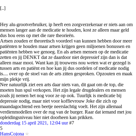
[..]
Hey alu-grootverbruiker, ip heeft een zorgverzekeraar er niets aan om
mensen langer aan de medicatie te houden, kost ze alleen maar geld
dus hou eens op met die rare theorieën.
Artsen zouden er theoretisch voordeel van kunnen hebben door meer
patiënten te houden maar artsen krijgen geen miljoenen bonussen en
patiënten hebben we genoeg. En als artsen mensen op de medicatie
zetten en jij DENKT dat ze daardoor niet depressief zijn dan is dat
alleen maar mooi. Want kan jij trouwens nou weten wat er gezegd is
tussen arts en patiënt en hoe kan jij dus oordelen of medicatie nodig
is.... over op de stoel van de arts zitten gesproken. Opzouten en maak
mijn plekje vrij.
Nee natuurlijk ziet een arts daar niets van, dit gaat om de top, die
moeten hun spul verkopen. Het zijn legale drugdealers en mensen
zoals jij nemen het nog voor ze op ook. Tuurlijk is medicatie bij
depressie nodig, maar niet voor koffievrouw Joke die zich op
maandagochtend een beetje neerslachtig voelt. Het zijn allemaal
verdienmodellen over de rug van de burger. Raar dat iemand met jou
opleidingsniveau hier niet doorheen kan prikken.
donderdag 15 april 2021, 12:04 uur
#7
5
HansCojona