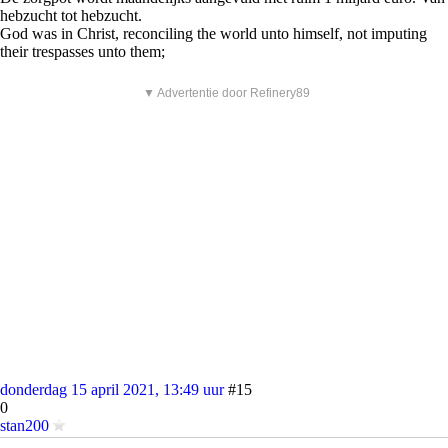
hebzucht tot hebzucht.
God was in Christ, reconciling the world unto himself, not imputing
their trespasses unto them;
▼ Advertentie door Refinery89
donderdag 15 april 2021, 13:49 uur
#15
0
stan200
quote: