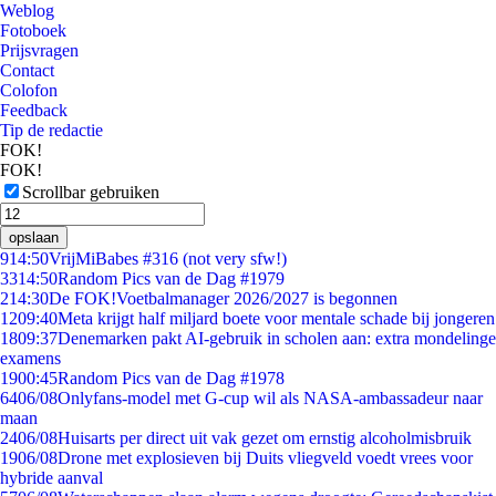
Weblog
Fotoboek
Prijsvragen
Contact
Colofon
Feedback
Tip de redactie
FOK!
FOK!
Scrollbar gebruiken
opslaan
9
14:50
VrijMiBabes #316 (not very sfw!)
33
14:50
Random Pics van de Dag #1979
2
14:30
De FOK!Voetbalmanager 2026/2027 is begonnen
12
09:40
Meta krijgt half miljard boete voor mentale schade bij jongeren
18
09:37
Denemarken pakt AI-gebruik in scholen aan: extra mondelinge
examens
19
00:45
Random Pics van de Dag #1978
64
06/08
Onlyfans-model met G-cup wil als NASA-ambassadeur naar
maan
24
06/08
Huisarts per direct uit vak gezet om ernstig alcoholmisbruik
19
06/08
Drone met explosieven bij Duits vliegveld voedt vrees voor
hybride aanval