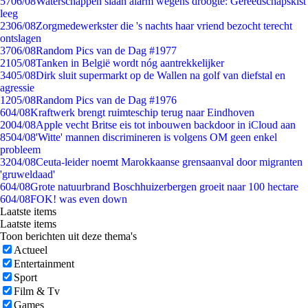
57
06/08
Waterschappen slaan alarm wegens droogte: Gereedschapskist
leeg
23
06/08
Zorgmedewerkster die 's nachts haar vriend bezocht terecht
ontslagen
37
06/08
Random Pics van de Dag #1977
21
05/08
Tanken in België wordt nóg aantrekkelijker
34
05/08
Dirk sluit supermarkt op de Wallen na golf van diefstal en
agressie
12
05/08
Random Pics van de Dag #1976
6
04/08
Kraftwerk brengt ruimteschip terug naar Eindhoven
20
04/08
Apple vecht Britse eis tot inbouwen backdoor in iCloud aan
85
04/08
'Witte' mannen discrimineren is volgens OM geen enkel
probleem
32
04/08
Ceuta-leider noemt Marokkaanse grensaanval door migranten
'gruweldaad'
6
04/08
Grote natuurbrand Boschhuizerbergen groeit naar 100 hectare
6
04/08
FOK! was even down
Laatste items
Laatste items
Toon berichten uit deze thema's
Actueel
Entertainment
Sport
Film & Tv
Games