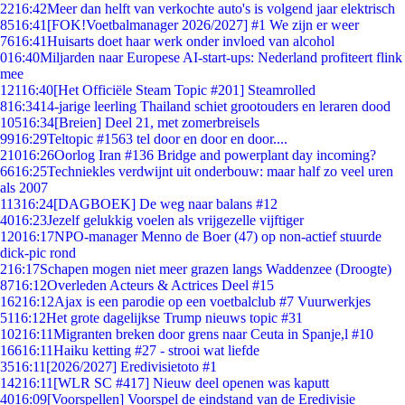
22
16:42
Meer dan helft van verkochte auto's is volgend jaar elektrisch
85
16:41
[FOK!Voetbalmanager 2026/2027] #1 We zijn er weer
76
16:41
Huisarts doet haar werk onder invloed van alcohol
0
16:40
Miljarden naar Europese AI-start-ups: Nederland profiteert flink
mee
121
16:40
[Het Officiële Steam Topic #201] Steamrolled
8
16:34
14-jarige leerling Thailand schiet grootouders en leraren dood
105
16:34
[Breien] Deel 21, met zomerbreisels
99
16:29
Teltopic #1563 tel door en door en door....
210
16:26
Oorlog Iran #136 Bridge and powerplant day incoming?
66
16:25
Techniekles verdwijnt uit onderbouw: maar half zo veel uren
als 2007
113
16:24
[DAGBOEK] De weg naar balans #12
40
16:23
Jezelf gelukkig voelen als vrijgezelle vijftiger
120
16:17
NPO-manager Menno de Boer (47) op non-actief stuurde
dick-pic rond
2
16:17
Schapen mogen niet meer grazen langs Waddenzee (Droogte)
87
16:12
Overleden Acteurs & Actrices Deel #15
162
16:12
Ajax is een parodie op een voetbalclub #7 Vuurwerkjes
51
16:12
Het grote dagelijkse Trump nieuws topic #31
102
16:11
Migranten breken door grens naar Ceuta in Spanje,l #10
166
16:11
Haiku ketting #27 - strooi wat liefde
35
16:11
[2026/2027] Eredivisietoto #1
142
16:11
[WLR SC #417] Nieuw deel openen was kaputt
40
16:09
[Voorspellen] Voorspel de eindstand van de Eredivisie