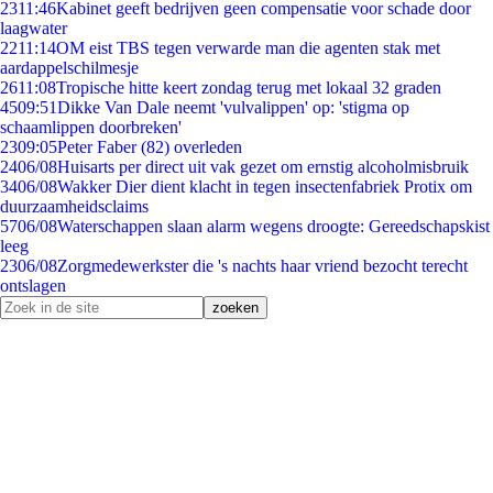
23
11:46
Kabinet geeft bedrijven geen compensatie voor schade door
laagwater
22
11:14
OM eist TBS tegen verwarde man die agenten stak met
aardappelschilmesje
26
11:08
Tropische hitte keert zondag terug met lokaal 32 graden
45
09:51
Dikke Van Dale neemt 'vulvalippen' op: 'stigma op
schaamlippen doorbreken'
23
09:05
Peter Faber (82) overleden
24
06/08
Huisarts per direct uit vak gezet om ernstig alcoholmisbruik
34
06/08
Wakker Dier dient klacht in tegen insectenfabriek Protix om
duurzaamheidsclaims
57
06/08
Waterschappen slaan alarm wegens droogte: Gereedschapskist
leeg
23
06/08
Zorgmedewerkster die 's nachts haar vriend bezocht terecht
ontslagen