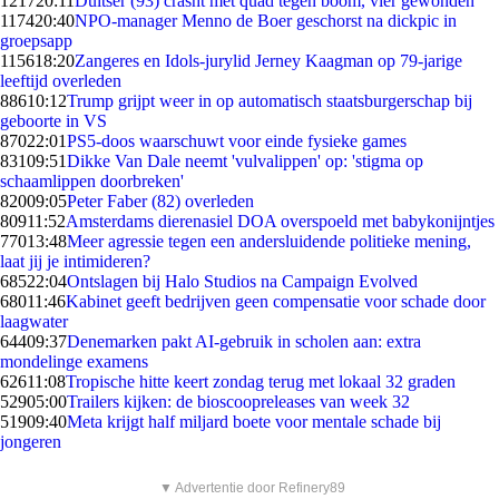
1217
20:11
Duitser (93) crasht met quad tegen boom, vier gewonden
1174
20:40
NPO-manager Menno de Boer geschorst na dickpic in
groepsapp
1156
18:20
Zangeres en Idols-jurylid Jerney Kaagman op 79-jarige
leeftijd overleden
886
10:12
Trump grijpt weer in op automatisch staatsburgerschap bij
geboorte in VS
870
22:01
PS5-doos waarschuwt voor einde fysieke games
831
09:51
Dikke Van Dale neemt 'vulvalippen' op: 'stigma op
schaamlippen doorbreken'
820
09:05
Peter Faber (82) overleden
809
11:52
Amsterdams dierenasiel DOA overspoeld met babykonijntjes
770
13:48
Meer agressie tegen een andersluidende politieke mening,
laat jij je intimideren?
685
22:04
Ontslagen bij Halo Studios na Campaign Evolved
680
11:46
Kabinet geeft bedrijven geen compensatie voor schade door
laagwater
644
09:37
Denemarken pakt AI-gebruik in scholen aan: extra
mondelinge examens
626
11:08
Tropische hitte keert zondag terug met lokaal 32 graden
529
05:00
Trailers kijken: de bioscoopreleases van week 32
519
09:40
Meta krijgt half miljard boete voor mentale schade bij
jongeren
▼ Advertentie door Refinery89