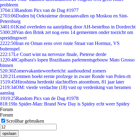
probleem
37
04:13
Random Pics van de Dag #1977
27
03:06
Doden bij Oekraïense droneaanvallen op Moskou en Sint-
Petersburg
34
01:01
Kind overleden na aanrijding door AH-bestelbus in Dordrecht
53
00:28
Van den Brink zet nog eens 14 gemeenten onder toezicht om
spreidingswet
22
22:50
Iran en Oman eens over route Straat van Hormuz, VS
buitenspel
2
22:17
Le Court wint na nerveuze finale, Pieterse derde
12
20:48
Capibara's lopen Braziliaans parlementsgebouw Mato Grosso
binnen
5
20:30
Zomervakantieweerbericht: aanhoudend zomers
1
20:21
Lemmen boekt eerste profzege in zware Ronde van Polen-rit
15
19:45
Hiroshima herdenkt slachtoffers atoombom, 81 jaar later
21
19:34
OM: vierde verdachte (18) vast op verdenking van beramen
aanslag
19
19:25
Random Pics van de Dag #1978
8
18:19
In Spider-Man: Brand New Day is Spidey echt weer Spidey
Forum
Forum
Scrollbar gebruiken
opslaan