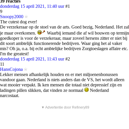
39 reacties
donderdag 15 april 2021, 11:40 uur
#1
9
Snoopy2000
The cutest dog ever!
De verzekeraar op de stoel van de arts. Goed bezig, Nederland. Het zal
je maar overkomen.
Waarbij iemand die af wil bouwen op termijn
goedkoper is voor de verzekeraar, maar zoveel hersens zitter er niet bij
dit soort ambtelijk functionerende bedrijven. Waar ging het al vaker
mis? Oh ja, o.a. bij echt ambtelijke bedrijven Zorgtoeslagen affaire etc.
I'm the greatest!
donderdag 15 april 2021, 11:43 uur
#2
11
HansCojona
Lekker mensen afhankelijk houden en er met miljoenenbonussen
vandoor gaan. Nederland is niets anders dan de VS, het wordt alleen
wat mooier verpakt. Ik ken mensen die totaal niet depressief zijn en
ladingen pillen slikken, dat vinden ze normaal
Nederland
narcostaat.
▼ Advertentie door Refinery89