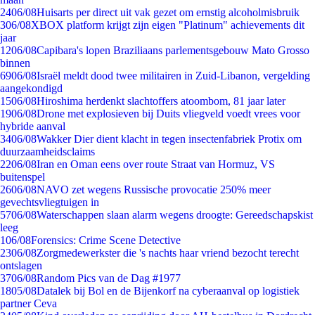
24
06/08
Huisarts per direct uit vak gezet om ernstig alcoholmisbruik
3
06/08
XBOX platform krijgt zijn eigen "Platinum" achievements dit
jaar
12
06/08
Capibara's lopen Braziliaans parlementsgebouw Mato Grosso
binnen
69
06/08
Israël meldt dood twee militairen in Zuid-Libanon, vergelding
aangekondigd
15
06/08
Hiroshima herdenkt slachtoffers atoombom, 81 jaar later
19
06/08
Drone met explosieven bij Duits vliegveld voedt vrees voor
hybride aanval
34
06/08
Wakker Dier dient klacht in tegen insectenfabriek Protix om
duurzaamheidsclaims
22
06/08
Iran en Oman eens over route Straat van Hormuz, VS
buitenspel
26
06/08
NAVO zet wegens Russische provocatie 250% meer
gevechtsvliegtuigen in
57
06/08
Waterschappen slaan alarm wegens droogte: Gereedschapskist
leeg
1
06/08
Forensics: Crime Scene Detective
23
06/08
Zorgmedewerkster die 's nachts haar vriend bezocht terecht
ontslagen
37
06/08
Random Pics van de Dag #1977
18
05/08
Datalek bij Bol en de Bijenkorf na cyberaanval op logistiek
partner Ceva