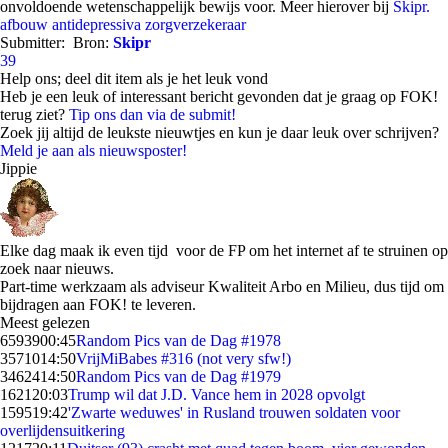
onvoldoende wetenschappelijk bewijs voor. Meer hierover bij
Skipr.
afbouw antidepressiva
zorgverzekeraar
Submitter:
Bron:
Skipr
39
Help ons; deel dit item als je het leuk vond
Heb je een leuk of interessant bericht gevonden dat je graag op FOK!
terug ziet?
Tip ons dan via de submit!
Zoek jij altijd de leukste nieuwtjes en kun je daar leuk over schrijven?
Meld je aan als nieuwsposter!
Jippie
Elke dag maak ik even tijd voor de FP om het internet af te struinen op
zoek naar nieuws.
Part-time werkzaam als adviseur Kwaliteit Arbo en Milieu, dus tijd om
bijdragen aan FOK! te leveren.
Meest gelezen
65939
00:45
Random Pics van de Dag #1978
35710
14:50
VrijMiBabes #316 (not very sfw!)
34624
14:50
Random Pics van de Dag #1979
1621
20:03
Trump wil dat J.D. Vance hem in 2028 opvolgt
1595
19:42
'Zwarte weduwes' in Rusland trouwen soldaten voor
overlijdensuitkering