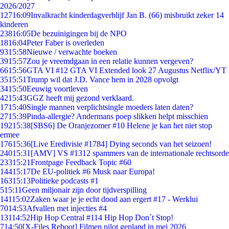
2026/2027
127
16:09
Invalkracht kinderdagverblijf Jan B. (66) misbruikt zeker 14
kinderen
238
16:05
De bezuinigingen bij de NPO
18
16:04
Peter Faber is overleden
93
15:58
Nieuwe / verwachte boeken
39
15:57
Zou je vreemdgaan in een relatie kunnen vergeven?
66
15:56
GTA VI #12 GTA VI Extended look 27 Augustus Netflix/YT
35
15:51
Trump wil dat J.D. Vance hem in 2028 opvolgt
34
15:50
Eeuwig voortleven
42
15:43
GGZ heeft mij gezond verklaard.
17
15:40
Single mannen verplichtsingle moeders laten daten?
27
15:39
Pinda-allergie? Andermans poep slikken helpt misschien
192
15:38
[SBS6] De Oranjezomer #10 Helene je kan het niet stop
ermee
176
15:36
[Live Eredivisie #1784] Dying seconds van het seizoen!
240
15:31
[AMV] VS #1312 spammers van de internationale rechtsorde
233
15:21
Frontpage Feedback Topic #60
144
15:17
De EU-politiek #6 Musk naar Europa!
163
15:13
Politieke podcasts #1
5
15:11
Geen miljonair zijn door tijdverspilling
141
15:02
Zaken waar je je echt dood aan ergert #17 - Werklui
70
14:53
Afvallen met injecties #4
131
14:52
Hip Hop Central #114 Hip Hop Don´t Stop!
7
14:50
[X-Files Reboot] Filmen pilot gepland in mei 2026