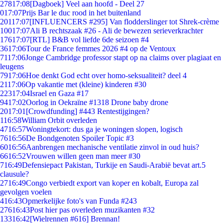
278
17:08
[Dagboek] Veel aan hoofd - Deel 27
0
17:07
Prijs Bar le duc rood in het buitenland
201
17:07
[INFLUENCERS #295] Van flodderslinger tot Shrek-crème
100
17:07
Ali B rechtszaak #26 - Ali de bewezen serieverkrachter
176
17:07
[RTL] B&B vol liefde 6de seizoen #4
36
17:06
Tour de France femmes 2026 #4 op de Ventoux
71
17:06
Jonge Cambridge professor stapt op na claims over plagiaat en
leugens
79
17:06
Hoe denkt God echt over homo-seksualiteit? deel 4
21
17:06
Op vakantie met (kleine) kinderen #30
223
17:04
Israel en Gaza #17
94
17:02
Oorlog in Oekraïne #1318 Drone baby drone
20
17:01
[Crowdfunding] #443 Rentestijgingen?
1
16:58
William Orbit overleden
47
16:57
Woningtekort: dus ga je woningen slopen, logisch
76
16:56
De Bondgenoten Spoiler Topic #3
60
16:56
Aanbrengen mechanische ventilatie zinvol in oud huis?
66
16:52
Vrouwen willen geen man meer #30
7
16:49
Defensiepact Pakistan, Turkije en Saudi-Arabië bevat art.5
clausule?
27
16:49
Congo verbiedt export van koper en kobalt, Europa zal
gevolgen voelen
4
16:43
Opmerkelijke foto's van Funda #243
276
16:43
Post hier pas overleden muzikanten #32
133
16:42
[Wielrennen #616] Brennan!