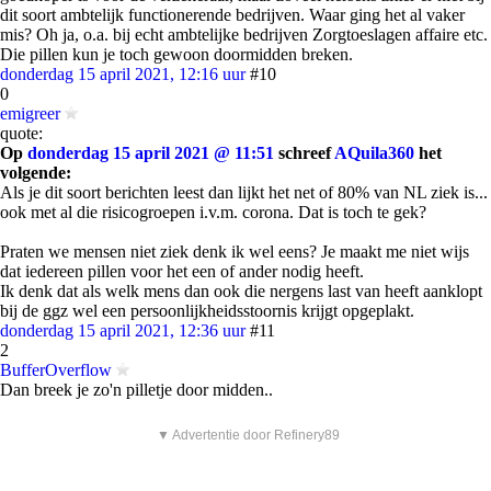
dit soort ambtelijk functionerende bedrijven. Waar ging het al vaker
mis? Oh ja, o.a. bij echt ambtelijke bedrijven Zorgtoeslagen affaire etc.
Die pillen kun je toch gewoon doormidden breken.
donderdag 15 april 2021, 12:16 uur
#10
0
emigreer
quote:
Op
donderdag 15 april 2021 @ 11:51
schreef
AQuila360
het
volgende:
Als je dit soort berichten leest dan lijkt het net of 80% van NL ziek is...
ook met al die risicogroepen i.v.m. corona. Dat is toch te gek?
Praten we mensen niet ziek denk ik wel eens? Je maakt me niet wijs
dat iedereen pillen voor het een of ander nodig heeft.
Ik denk dat als welk mens dan ook die nergens last van heeft aanklopt
bij de ggz wel een persoonlijkheidsstoornis krijgt opgeplakt.
donderdag 15 april 2021, 12:36 uur
#11
2
BufferOverflow
Dan breek je zo'n pilletje door midden..
▼ Advertentie door Refinery89