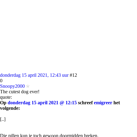
donderdag 15 april 2021, 12:43 uur
#12
0
Snoopy2000
The cutest dog ever!
quote:
Op
donderdag 15 april 2021 @ 12:15
schreef
emigreer
het
volgende:
[..]
Die pillen kun je toch gewoon doormidden breken.