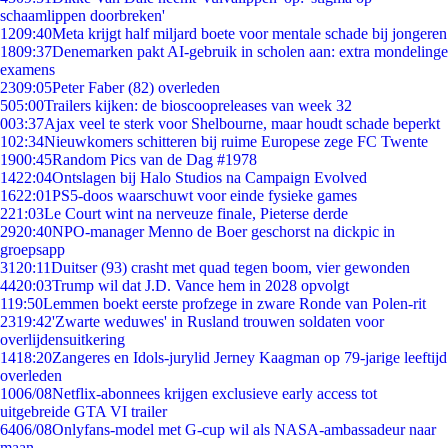
schaamlippen doorbreken'
12
09:40
Meta krijgt half miljard boete voor mentale schade bij jongeren
18
09:37
Denemarken pakt AI-gebruik in scholen aan: extra mondelinge
examens
23
09:05
Peter Faber (82) overleden
5
05:00
Trailers kijken: de bioscoopreleases van week 32
0
03:37
Ajax veel te sterk voor Shelbourne, maar houdt schade beperkt
1
02:34
Nieuwkomers schitteren bij ruime Europese zege FC Twente
19
00:45
Random Pics van de Dag #1978
14
22:04
Ontslagen bij Halo Studios na Campaign Evolved
16
22:01
PS5-doos waarschuwt voor einde fysieke games
2
21:03
Le Court wint na nerveuze finale, Pieterse derde
29
20:40
NPO-manager Menno de Boer geschorst na dickpic in
groepsapp
31
20:11
Duitser (93) crasht met quad tegen boom, vier gewonden
44
20:03
Trump wil dat J.D. Vance hem in 2028 opvolgt
1
19:50
Lemmen boekt eerste profzege in zware Ronde van Polen-rit
23
19:42
'Zwarte weduwes' in Rusland trouwen soldaten voor
overlijdensuitkering
14
18:20
Zangeres en Idols-jurylid Jerney Kaagman op 79-jarige leeftijd
overleden
10
06/08
Netflix-abonnees krijgen exclusieve early access tot
uitgebreide GTA VI trailer
64
06/08
Onlyfans-model met G-cup wil als NASA-ambassadeur naar
maan