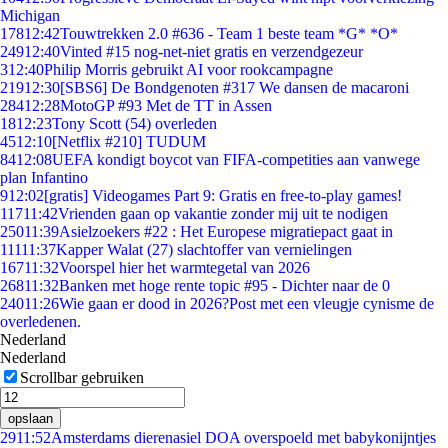
Michigan
178
12:42
Touwtrekken 2.0 #636 - Team 1 beste team *G* *O*
249
12:40
Vinted #15 nog-net-niet gratis en verzendgezeur
3
12:40
Philip Morris gebruikt AI voor rookcampagne
219
12:30
[SBS6] De Bondgenoten #317 We dansen de macaroni
284
12:28
MotoGP #93 Met de TT in Assen
18
12:23
Tony Scott (54) overleden
45
12:10
[Netflix #210] TUDUM
84
12:08
UEFA kondigt boycot van FIFA-competities aan vanwege
plan Infantino
9
12:02
[gratis] Videogames Part 9: Gratis en free-to-play games!
117
11:42
Vrienden gaan op vakantie zonder mij uit te nodigen
250
11:39
Asielzoekers #22 : Het Europese migratiepact gaat in
111
11:37
Kapper Walat (27) slachtoffer van vernielingen
167
11:32
Voorspel hier het warmtegetal van 2026
268
11:32
Banken met hoge rente topic #95 - Dichter naar de 0
240
11:26
Wie gaan er dood in 2026?Post met een vleugje cynisme de
overledenen.
Nederland
Nederland
Scrollbar gebruiken
opslaan
29
11:52
Amsterdams dierenasiel DOA overspoeld met babykonijntjes