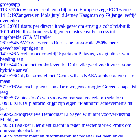
groepsapp
1
13:37
Nieuwkomers schitteren bij ruime Europese zege FC Twente
14
12:19
Zangeres en Idols-jurylid Jerney Kaagman op 79-jarige leeftijd
overleden
24
12:00
Huisarts per direct uit vak gezet om ernstig alcoholmisbruik
10
11:41
Netflix-abonnees krijgen exclusieve early access tot
uitgebreide GTA VI trailer
26
10:54
NAVO zet wegens Russische provocatie 250% meer
gevechtsvliegtuigen in
14
10:46
Accell, moederbedrijf Sparta en Batavus, vraagt uitstel van
betaling aan
19
10:44
Drone met explosieven bij Duits vliegveld voedt vrees voor
hybride aanval
64
10:36
Onlyfans-model met G-cup wil als NASA-ambassadeur naar
maan
57
10:16
Waterschappen slaan alarm wegens droogte: Gereedschapskist
leeg
39
09:53
Vinted-foto's van vrouwen massaal gedeeld op seksfora
3
09:33
XBOX platform krijgt zijn eigen "Platinum" achievements dit
jaar
46
09:22
Progressieve Democraat El-Sayed wint nipt voorverkiezing
Michigan
34
08:18
Wakker Dier dient klacht in tegen insectenfabriek Protix om
duurzaamheidsclaims
85
04:44
'Witte' mannen discrimineren is volgens OM geen enkel