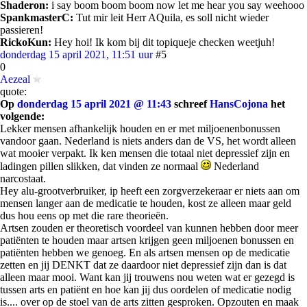
Shaderon:
i say boom boom boom now let me hear you say weehooo
SpankmasterC:
Tut mir leit Herr AQuila, es soll nicht wieder
passieren!
RickoKun:
Hey hoi! Ik kom bij dit topiqueje checken weetjuh!
donderdag 15 april 2021, 11:51 uur
#5
0
Aezeal
quote:
Op
donderdag 15 april 2021 @ 11:43
schreef
HansCojona
het
volgende:
Lekker mensen afhankelijk houden en er met miljoenenbonussen
vandoor gaan. Nederland is niets anders dan de VS, het wordt alleen
wat mooier verpakt. Ik ken mensen die totaal niet depressief zijn en
ladingen pillen slikken, dat vinden ze normaal
Nederland
narcostaat.
Hey alu-grootverbruiker, ip heeft een zorgverzekeraar er niets aan om
mensen langer aan de medicatie te houden, kost ze alleen maar geld
dus hou eens op met die rare theorieën.
Artsen zouden er theoretisch voordeel van kunnen hebben door meer
patiënten te houden maar artsen krijgen geen miljoenen bonussen en
patiënten hebben we genoeg. En als artsen mensen op de medicatie
zetten en jij DENKT dat ze daardoor niet depressief zijn dan is dat
alleen maar mooi. Want kan jij trouwens nou weten wat er gezegd is
tussen arts en patiënt en hoe kan jij dus oordelen of medicatie nodig
is.... over op de stoel van de arts zitten gesproken. Opzouten en maak