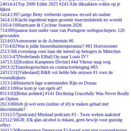
240
14:41
Top 2000 Editie 2025 #243 Alle dikzakken willen op je
lijken
14
14:13
97-jarige Betty verbreekt opnieuw record als oudste
34
14:11
Klacht ingediend tegen grootste insectenfabriek ter wereld
116
14:10
Hurricane & Cyclone Season 2026
7
14:09
Spaanse kust onder vuur van Portugese oorlogsschepen: 120
gewonden
32
14:03
Astronomie in de Achtertuin #6
171
14:02
Wat is jullie binnenhuistemperatuur? #81 Horrorzomer
25
13:56
Levenslang voor man die inreed op betogers in München
131
13:47
[Nederlands Elftal] Op naar Louis IV?
147
13:32
[Keuken Kampioen Divisie] #44 Vitesse mag weg
29
13:32
Transfergeruchten en contractverlenging #83
243
13:31
[Videoland] B&B vol liefde 6de seizoen #1 voor de
vooruitkijkers
13
13:14
Historisch lage waterstanden Rijn en Donau
48
13:10
Hoe kom je van egels af?
85
13:02
[Britse politiek] #141 Declining Gracefully Was Never Really
an Option
26
13:00
Heb jij wel eens (online of irl) te maken gehad met
discriminatie?
153
12:57
[podcasts] Misdaad podcasts #3 - Twee weken taakstraf
225
12:56
GR: Elk glas alcohol is riskant, geen bewijs voor gunstig
effect
104
12:50
Progressieve Democraat El-Sayed wint nipt voorverkiezing