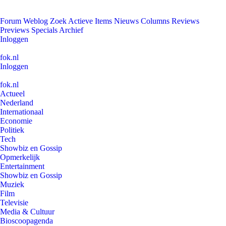
Forum
Weblog
Zoek
Actieve Items
Nieuws
Columns
Reviews
Previews
Specials
Archief
Inloggen
fok.nl
Inloggen
fok.nl
Actueel
Nederland
Internationaal
Economie
Politiek
Tech
Showbiz en Gossip
Opmerkelijk
Entertainment
Showbiz en Gossip
Muziek
Film
Televisie
Media & Cultuur
Bioscoopagenda