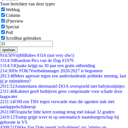
Toon berichten van deze types
Weblog
Column
(P)review
Special
Poll
Scrollbar gebruiken
opslaan
9
14:50
VrijMiBabes #316 (not very sfw!)
33
14:50
Random Pics van de Dag #1979
13
14:33
Quake krijgt na 30 jaar een gratis uitbreiding
2
14:30
De FOK!Voetbalmanager 2026/2027 is begonnen
28
13:48
Meer agressie tegen een andersluidende politieke mening, laat
jij je intimideren?
29
11:52
Amsterdams dierenasiel DOA overspoeld met babykonijntjes
23
11:46
Kabinet geeft bedrijven geen compensatie voor schade door
laagwater
22
11:14
OM eist TBS tegen verwarde man die agenten stak met
aardappelschilmesje
26
11:08
Tropische hitte keert zondag terug met lokaal 32 graden
24
10:12
Trump grijpt weer in op automatisch staatsburgerschap bij
geboorte in VS
45
09:51
Dikke Van Dale neemt 'vulvalippen' op: 'stigma op