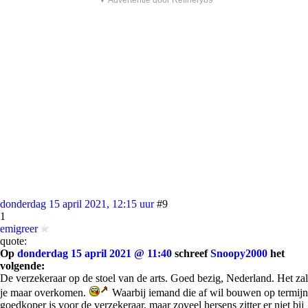
▼ Advertentie door Refinery89
donderdag 15 april 2021, 12:15 uur
#9
1
emigreer
quote:
Op
donderdag 15 april 2021 @ 11:40
schreef
Snoopy2000
het
volgende:
De verzekeraar op de stoel van de arts. Goed bezig, Nederland. Het zal
je maar overkomen.
Waarbij iemand die af wil bouwen op termijn
goedkoper is voor de verzekeraar, maar zoveel hersens zitter er niet bij