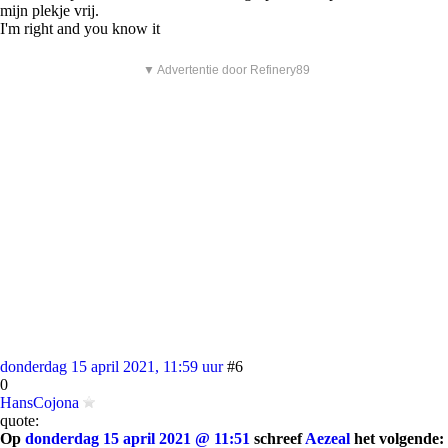
mijn plekje vrij.
I'm right and you know it
▼ Advertentie door Refinery89
donderdag 15 april 2021, 11:59 uur
#6
0
HansCojona
quote:
Op
donderdag 15 april 2021 @ 11:51
schreef
Aezeal
het volgende: