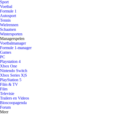
Sport
Voetbal
Formule 1
Autosport
Tennis
Wielrennen
Schaatsen
Wintersporten
Managerspelen
Voetbalmanager
Formule 1-manager
Games
PC
Playstation 4
Xbox One
Nintendo Switch
Xbox Series X|S
PlayStation 5
Film & TV
Film
Televisie
Trailers en Videos
Bioscoopagenda
Forum
Meer