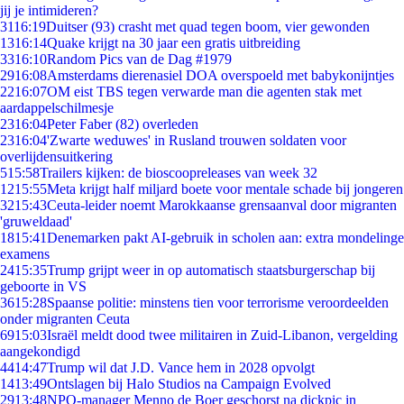
jij je intimideren?
31
16:19
Duitser (93) crasht met quad tegen boom, vier gewonden
13
16:14
Quake krijgt na 30 jaar een gratis uitbreiding
33
16:10
Random Pics van de Dag #1979
29
16:08
Amsterdams dierenasiel DOA overspoeld met babykonijntjes
22
16:07
OM eist TBS tegen verwarde man die agenten stak met
aardappelschilmesje
23
16:04
Peter Faber (82) overleden
23
16:04
'Zwarte weduwes' in Rusland trouwen soldaten voor
overlijdensuitkering
5
15:58
Trailers kijken: de bioscoopreleases van week 32
12
15:55
Meta krijgt half miljard boete voor mentale schade bij jongeren
32
15:43
Ceuta-leider noemt Marokkaanse grensaanval door migranten
'gruweldaad'
18
15:41
Denemarken pakt AI-gebruik in scholen aan: extra mondelinge
examens
24
15:35
Trump grijpt weer in op automatisch staatsburgerschap bij
geboorte in VS
36
15:28
Spaanse politie: minstens tien voor terrorisme veroordeelden
onder migranten Ceuta
69
15:03
Israël meldt dood twee militairen in Zuid-Libanon, vergelding
aangekondigd
44
14:47
Trump wil dat J.D. Vance hem in 2028 opvolgt
14
13:49
Ontslagen bij Halo Studios na Campaign Evolved
29
13:48
NPO-manager Menno de Boer geschorst na dickpic in