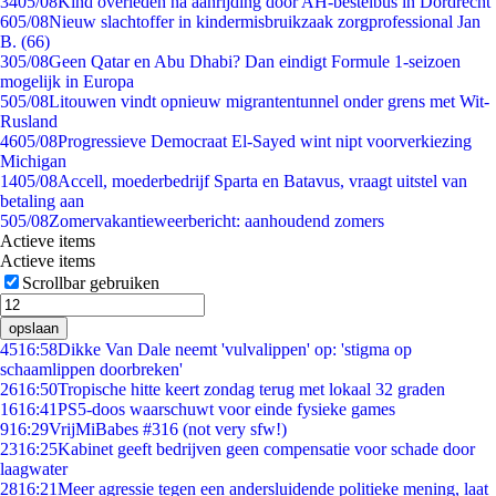
34
05/08
Kind overleden na aanrijding door AH-bestelbus in Dordrecht
6
05/08
Nieuw slachtoffer in kindermisbruikzaak zorgprofessional Jan
B. (66)
3
05/08
Geen Qatar en Abu Dhabi? Dan eindigt Formule 1-seizoen
mogelijk in Europa
5
05/08
Litouwen vindt opnieuw migrantentunnel onder grens met Wit-
Rusland
46
05/08
Progressieve Democraat El-Sayed wint nipt voorverkiezing
Michigan
14
05/08
Accell, moederbedrijf Sparta en Batavus, vraagt uitstel van
betaling aan
5
05/08
Zomervakantieweerbericht: aanhoudend zomers
Actieve items
Actieve items
Scrollbar gebruiken
opslaan
45
16:58
Dikke Van Dale neemt 'vulvalippen' op: 'stigma op
schaamlippen doorbreken'
26
16:50
Tropische hitte keert zondag terug met lokaal 32 graden
16
16:41
PS5-doos waarschuwt voor einde fysieke games
9
16:29
VrijMiBabes #316 (not very sfw!)
23
16:25
Kabinet geeft bedrijven geen compensatie voor schade door
laagwater
28
16:21
Meer agressie tegen een andersluidende politieke mening, laat