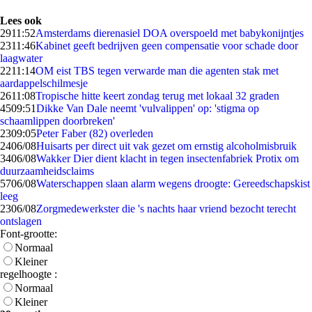
Lees ook
29
11:52
Amsterdams dierenasiel DOA overspoeld met babykonijntjes
23
11:46
Kabinet geeft bedrijven geen compensatie voor schade door
laagwater
22
11:14
OM eist TBS tegen verwarde man die agenten stak met
aardappelschilmesje
26
11:08
Tropische hitte keert zondag terug met lokaal 32 graden
45
09:51
Dikke Van Dale neemt 'vulvalippen' op: 'stigma op
schaamlippen doorbreken'
23
09:05
Peter Faber (82) overleden
24
06/08
Huisarts per direct uit vak gezet om ernstig alcoholmisbruik
34
06/08
Wakker Dier dient klacht in tegen insectenfabriek Protix om
duurzaamheidsclaims
57
06/08
Waterschappen slaan alarm wegens droogte: Gereedschapskist
leeg
23
06/08
Zorgmedewerkster die 's nachts haar vriend bezocht terecht
ontslagen
Font-grootte:
Normaal
Kleiner
regelhoogte :
Normaal
Kleiner