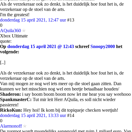
Als de verzekeraar ook zo denkt, is het duidelijk hoe fout het is, de
verzekeraar op de stoel van de arts.
I'm the greatest!
donderdag 15 april 2021, 12:47 uur
#13
0
AQuila360
Xbox Ultimate
quote:
Op
donderdag 15 april 2021 @ 12:43
schreef
Snoopy2000
het
volgende:
[..]
Als de verzekeraar ook zo denkt, is het duidelijk hoe fout het is, de
verzekeraar op de stoel van de arts.
Van mij mogen ze nog wel iets meer op die stoel gaan zitten. Dan
kunnen we het misschien nog wel een beetje betaalbaar houden/
Shaderon:
i say boom boom boom now let me hear you say weehooo
SpankmasterC:
Tut mir leit Herr AQuila, es soll nicht wieder
passieren!
RickoKun:
Hey hoi! Ik kom bij dit topiqueje checken weetjuh!
donderdag 15 april 2021, 13:33 uur
#14
0
Alarmonoff
De zorgpot wordt maandelijks aangevuld met ruim 1 miljard euro. Van