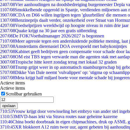
24
07/08
Vier aanhoudingen na doodsbedreiging burgemeester Depla v
11
07/08
Smokkelbende opgerold in Spanje, verdienden miljoenen aan 
39
07/08
CDA en D66 willen ingrijpen tegen 'gluurbrillen' die mensen 
13
07/08
Benzineprijs daalt verder, onzekerheid over Straat van Hormuz 
42
07/08
Voedselprijzen wereldwijd op hoogste niveau in ruim drie jaar
23
07/08
Quake krijgt na 30 jaar een gratis uitbreiding
2
07/08
De FOK!Voetbalmanager 2026/2027 is begonnen
71
07/08
Meer agressie tegen een andersluidende politieke mening, laat j
32
07/08
Amsterdams dierenasiel DOA overspoeld met babykonijntjes
29
07/08
Kabinet geeft bedrijven geen compensatie voor schade door la
24
07/08
OM eist TBS tegen verwarde man die agenten stak met aardap
30
07/08
Tropische hitte keert zondag terug met lokaal 32 graden
30
07/08
Trump grijpt weer in op automatisch staatsburgerschap bij geb
57
07/08
Dikke Van Dale neemt 'vulvalippen' op: 'stigma op schaamlip
16
07/08
Meta krijgt half miljard boete voor mentale schade bij jongeren
Actieve items
Actieve items
Scrollbar gebruiken
opslaan
7
10:53
Vrouw krijgt door verwisseling het embryo van ander stel ingeb
13
10:53
MIVD-baas lekt via Strava routes naar geheime kazerne
1
10:46
China boekt doorbraak in eigen chipmachines, druk op ASML g
37
10:45
XR blokkeert A12 ruim twee uur, agent gebeten bij aanhoudin