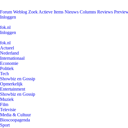
Forum
Weblog
Zoek
Actieve Items
Nieuws
Columns
Reviews
Previe
Inloggen
fok.nl
Inloggen
fok.nl
Actueel
Nederland
Internationaal
Economie
Politiek
Tech
Showbiz en Gossip
Opmerkelijk
Entertainment
Showbiz en Gossip
Muziek
Film
Televisie
Media & Cultuur
Bioscoopagenda
Sport