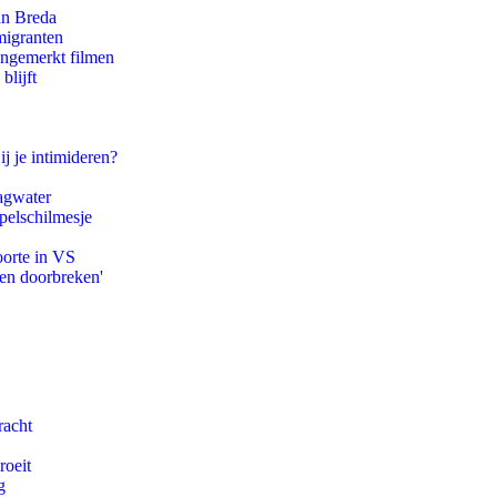
an Breda
migranten
ongemerkt filmen
blijft
ij je intimideren?
agwater
pelschilmesje
oorte in VS
pen doorbreken'
racht
roeit
g