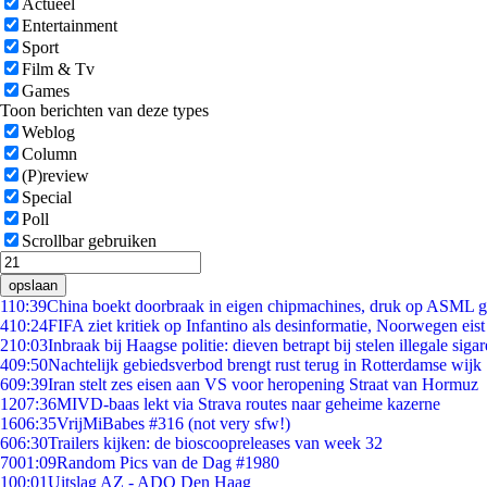
Actueel
Entertainment
Sport
Film & Tv
Games
Toon berichten van deze types
Weblog
Column
(P)review
Special
Poll
Scrollbar gebruiken
opslaan
1
10:39
China boekt doorbraak in eigen chipmachines, druk op ASML g
4
10:24
FIFA ziet kritiek op Infantino als desinformatie, Noorwegen eist 
2
10:03
Inbraak bij Haagse politie: dieven betrapt bij stelen illegale sigar
4
09:50
Nachtelijk gebiedsverbod brengt rust terug in Rotterdamse wijk
6
09:39
Iran stelt zes eisen aan VS voor heropening Straat van Hormuz
12
07:36
MIVD-baas lekt via Strava routes naar geheime kazerne
16
06:35
VrijMiBabes #316 (not very sfw!)
6
06:30
Trailers kijken: de bioscoopreleases van week 32
70
01:09
Random Pics van de Dag #1980
1
00:01
Uitslag AZ - ADO Den Haag