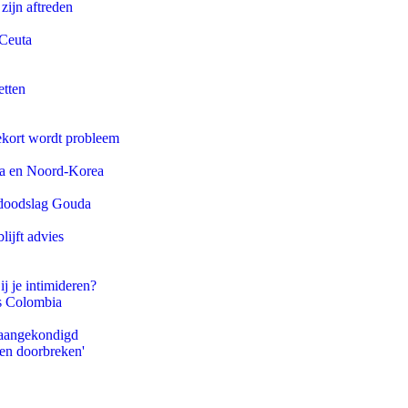
zijn aftreden
 Ceuta
etten
ekort wordt probleem
na en Noord-Korea
r doodslag Gouda
ijft advies
ij je intimideren?
ls Colombia
g aangekondigd
pen doorbreken'