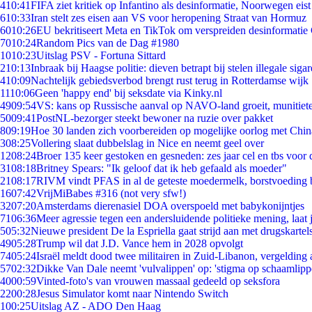
4
10:41
FIFA ziet kritiek op Infantino als desinformatie, Noorwegen eist 
6
10:33
Iran stelt zes eisen aan VS voor heropening Straat van Hormuz
60
10:26
EU bekritiseert Meta en TikTok om verspreiden desinformatie
70
10:24
Random Pics van de Dag #1980
10
10:23
Uitslag PSV - Fortuna Sittard
2
10:13
Inbraak bij Haagse politie: dieven betrapt bij stelen illegale sigar
4
10:09
Nachtelijk gebiedsverbod brengt rust terug in Rotterdamse wijk
11
10:06
Geen 'happy end' bij seksdate via Kinky.nl
49
09:54
VS: kans op Russische aanval op NAVO-land groeit, munitiet
50
09:41
PostNL-bezorger steekt bewoner na ruzie over pakket
8
09:19
Hoe 30 landen zich voorbereiden op mogelijke oorlog met Chi
3
08:25
Vollering slaat dubbelslag in Nice en neemt geel over
12
08:24
Broer 135 keer gestoken en gesneden: zes jaar cel en tbs voo
31
08:18
Britney Spears: "Ik geloof dat ik heb gefaald als moeder"
21
08:17
RIVM vindt PFAS in al de geteste moedermelk, borstvoeding bl
16
07:42
VrijMiBabes #316 (not very sfw!)
32
07:20
Amsterdams dierenasiel DOA overspoeld met babykonijntjes
71
06:36
Meer agressie tegen een andersluidende politieke mening, laat j
5
05:32
Nieuwe president De la Espriella gaat strijd aan met drugskarte
49
05:28
Trump wil dat J.D. Vance hem in 2028 opvolgt
74
05:24
Israël meldt dood twee militairen in Zuid-Libanon, vergeldin
57
02:32
Dikke Van Dale neemt 'vulvalippen' op: 'stigma op schaamlip
40
00:59
Vinted-foto's van vrouwen massaal gedeeld op seksfora
22
00:28
Jesus Simulator komt naar Nintendo Switch
1
00:25
Uitslag AZ - ADO Den Haag