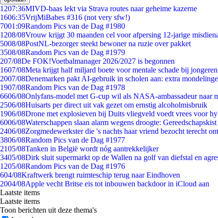
12
07:36
MIVD-baas lekt via Strava routes naar geheime kazerne
16
06:35
VrijMiBabes #316 (not very sfw!)
70
01:09
Random Pics van de Dag #1980
12
08/08
Vrouw krijgt 30 maanden cel voor afpersing 12-jarige misdiena
50
08/08
PostNL-bezorger steekt bewoner na ruzie over pakket
35
08/08
Random Pics van de Dag #1979
2
07/08
De FOK!Voetbalmanager 2026/2027 is begonnen
16
07/08
Meta krijgt half miljard boete voor mentale schade bij jongeren
20
07/08
Denemarken pakt AI-gebruik in scholen aan: extra mondeling
19
07/08
Random Pics van de Dag #1978
66
06/08
Onlyfans-model met G-cup wil als NASA-ambassadeur naar 
25
06/08
Huisarts per direct uit vak gezet om ernstig alcoholmisbruik
19
06/08
Drone met explosieven bij Duits vliegveld voedt vrees voor hy
60
06/08
Waterschappen slaan alarm wegens droogte: Gereedschapskist
24
06/08
Zorgmedewerkster die 's nachts haar vriend bezocht terecht on
38
06/08
Random Pics van de Dag #1977
21
05/08
Tanken in België wordt nóg aantrekkelijker
34
05/08
Dirk sluit supermarkt op de Wallen na golf van diefstal en agre
12
05/08
Random Pics van de Dag #1976
6
04/08
Kraftwerk brengt ruimteschip terug naar Eindhoven
20
04/08
Apple vecht Britse eis tot inbouwen backdoor in iCloud aan
Laatste items
Laatste items
Toon berichten uit deze thema's