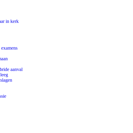
ar in kerk
e examens
maan
bride aanval
 leeg
tslagen
ssie