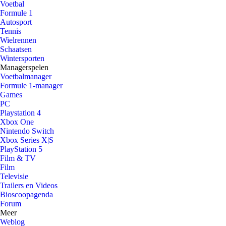
Voetbal
Formule 1
Autosport
Tennis
Wielrennen
Schaatsen
Wintersporten
Managerspelen
Voetbalmanager
Formule 1-manager
Games
PC
Playstation 4
Xbox One
Nintendo Switch
Xbox Series X|S
PlayStation 5
Film & TV
Film
Televisie
Trailers en Videos
Bioscoopagenda
Forum
Meer
Weblog