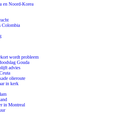
na en Noord-Korea
racht
ls Colombia
g
ekort wordt probleem
r doodslag Gouda
ijft advies
 Ceuta
kade olieroute
ar in kerk
rdam
land
r in Montreal
uur