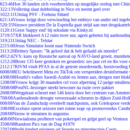
8
23:46
Hoe 30 landen zich voorbereiden op mogelijke oorlog met Chi
3
22:13
Vollering slaat dubbelslag in Nice en neemt geel over
10
22:11
Uitslag PSV - Fortuna Sittard
6
21:14
Vrouw krijgt door verwisseling het embryo van ander stel ingeb
5
20:35
Nieuwe president De la Espriella gaat strijd aan met drugskarte
11
20:11
Geen 'happy end' bij seksdate via Kinky.nl
37
19:57
XR blokkeert A12 ruim twee uur, agent gebeten bij aanhoudin
3
19:21
Uitslag NEC - Telstar
22
15:00
Jesus Simulator komt naar Nintendo Switch
31
13:26
Britney Spears: "Ik geloof dat ik heb gefaald als moeder"
49
12:42
VS: kans op Russische aanval op NAVO-land groeit, munitiet
12
12:28
Broer 135 keer gestoken en gesneden: zes jaar cel en tbs voo
21
12:17
RIVM vindt PFAS in al de geteste moedermelk, borstvoeding bl
60
08/08
EU bekritiseert Meta en TikTok om verspreiden desinformatie
43
08/08
Houthi's vallen Saoedi-Arabië en Jemen aan, dreigen met blok
12
08/08
Vrouw krijgt 30 maanden cel voor afpersing 12-jarige misdiena
50
08/08
PostNL-bezorger steekt bewoner na ruzie over pakket
26
08/08
Wegpiraat scheurt met 146 km/u door het centrum van Amste
7
08/08
Aanhoudende droogte veroorzaakt scheuren in dijken Zuid-Hol
0
08/08
Van de Zandschulp overleeft matchpoints, ook Griekspoor verde
1
08/08
Excelsior opent seizoen met ruime zege op promovendus Camb
2
08/08
Nieuw te streamen in augustus
4
08/08
Niewiadoma profiteert van pokerspel en grijpt geel op Ventoux
35
08/08
Random Pics van de Dag #1979
27
07/08
Italië hindert reizigers uit Spanje na migratiecrisis Ceuta