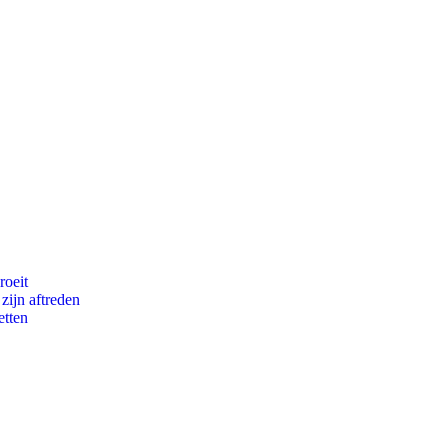
roeit
zijn aftreden
etten