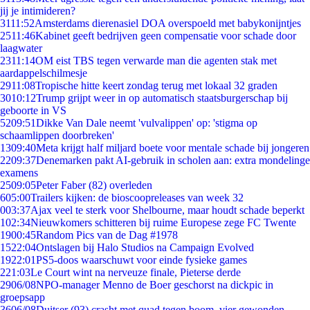
jij je intimideren?
31
11:52
Amsterdams dierenasiel DOA overspoeld met babykonijntjes
25
11:46
Kabinet geeft bedrijven geen compensatie voor schade door
laagwater
23
11:14
OM eist TBS tegen verwarde man die agenten stak met
aardappelschilmesje
29
11:08
Tropische hitte keert zondag terug met lokaal 32 graden
30
10:12
Trump grijpt weer in op automatisch staatsburgerschap bij
geboorte in VS
52
09:51
Dikke Van Dale neemt 'vulvalippen' op: 'stigma op
schaamlippen doorbreken'
13
09:40
Meta krijgt half miljard boete voor mentale schade bij jongeren
22
09:37
Denemarken pakt AI-gebruik in scholen aan: extra mondelinge
examens
25
09:05
Peter Faber (82) overleden
6
05:00
Trailers kijken: de bioscoopreleases van week 32
0
03:37
Ajax veel te sterk voor Shelbourne, maar houdt schade beperkt
1
02:34
Nieuwkomers schitteren bij ruime Europese zege FC Twente
19
00:45
Random Pics van de Dag #1978
15
22:04
Ontslagen bij Halo Studios na Campaign Evolved
19
22:01
PS5-doos waarschuwt voor einde fysieke games
2
21:03
Le Court wint na nerveuze finale, Pieterse derde
29
06/08
NPO-manager Menno de Boer geschorst na dickpic in
groepsapp
36
06/08
Duitser (93) crasht met quad tegen boom, vier gewonden