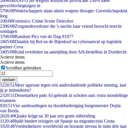
26
06/08
NAVO zet wegens Russische provocatie 250% meer
gevechtsvliegtuigen in
57
06/08
Waterschappen slaan alarm wegens droogte: Gereedschapskist
leeg
1
06/08
Forensics: Crime Scene Detective
23
06/08
Zorgmedewerkster die 's nachts haar vriend bezocht terecht
ontslagen
37
06/08
Random Pics van de Dag #1977
18
05/08
Datalek bij Bol en de Bijenkorf na cyberaanval op logistiek
partner Ceva
34
05/08
Kind overleden na aanrijding door AH-bestelbus in Dordrecht
Actieve items
Actieve items
Scrollbar gebruiken
opslaan
52
20:51
Meer agressie tegen een andersluidende politieke mening, laat
jij je intimideren?
23
20:51
Denemarken pakt AI-gebruik in scholen aan: extra mondelinge
examens
9
20:51
Vier aanhoudingen na doodsbedreiging burgemeester Depla
van Breda
20
20:49
Quake krijgt na 30 jaar een gratis uitbreiding
11
20:48
Italië hindert reizigers uit Spanje na migratiecrisis Ceuta
19
20:46
Voedselprijzen wereldwijd op hoogste niveau in ruim drie jaar