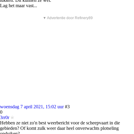
lukken. Dit kunnen ze wel.
Lag het maar vast...
▼ Advertentie door Refinery89
woensdag 7 april 2021, 15:02 uur
#3
0
3rr0r
Hebben ze niet zo'n best weerbericht voor de scheepvaart in die
gebieden? Of komt zulk weer daar heel onverwachts plotseling
opduiken?