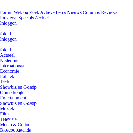
Forum
Weblog
Zoek
Actieve Items
Nieuws
Columns
Reviews
Previews
Specials
Archief
Inloggen
fok.nl
Inloggen
fok.nl
Actueel
Nederland
Internationaal
Economie
Politiek
Tech
Showbiz en Gossip
Opmerkelijk
Entertainment
Showbiz en Gossip
Muziek
Film
Televisie
Media & Cultuur
Bioscoopagenda