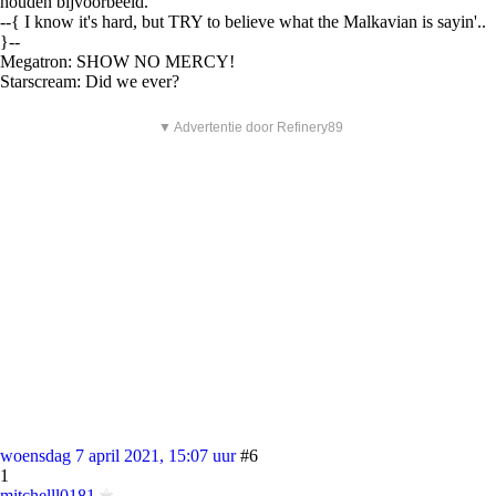
houden bijvoorbeeld.
--{ I know it's hard, but TRY to believe what the Malkavian is sayin'..
}--
Megatron: SHOW NO MERCY!
Starscream: Did we ever?
▼ Advertentie door Refinery89
woensdag 7 april 2021, 15:07 uur
#6
1
mitchelll0181