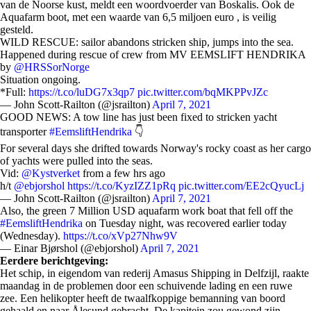
van de Noorse kust, meldt een woordvoerder van Boskalis. Ook de
Aquafarm boot, met een waarde van 6,5 miljoen euro , is veilig
gesteld.
WILD RESCUE: sailor abandons stricken ship, jumps into the sea.
Happened during rescue of crew from MV EEMSLIFT HENDRIKA
by
@HRSSorNorge
Situation ongoing.
*Full:
https://t.co/luDG7x3qp7
pic.twitter.com/bqMKPPvJZc
— John Scott-Railton (@jsrailton)
April 7, 2021
GOOD NEWS: A tow line has just been fixed to stricken yacht
transporter
#EemsliftHendrika
👇
For several days she drifted towards Norway's rocky coast as her cargo
of yachts were pulled into the seas.
Vid:
@Kystverket
from a few hrs ago
h/t
@ebjorshol
https://t.co/KyzIZZ1pRq
pic.twitter.com/EE2cQyucLj
— John Scott-Railton (@jsrailton)
April 7, 2021
Also, the green 7 Million USD aquafarm work boat that fell off the
#EemsliftHendrika
on Tuesday night, was recovered earlier today
(Wednesday).
https://t.co/xVp27Nhw9V
— Einar Bjørshol (@ebjorshol)
April 7, 2021
Eerdere berichtgeving:
Het schip, in eigendom van rederij Amasus Shipping in Delfzijl, raakte
maandag in de problemen door een schuivende lading en een ruwe
zee. Een helikopter heeft de twaalfkoppige bemanning van boord
gehaald en naar Ålesund gebracht. De kapitein zou gewond zijn