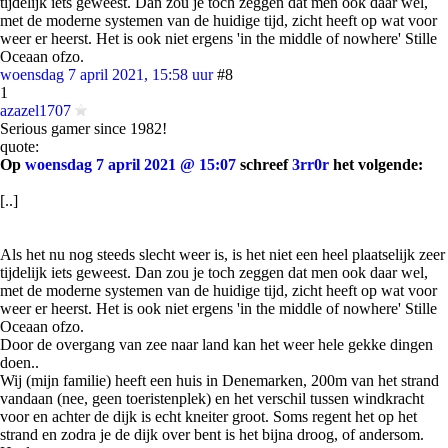
tijdelijk iets geweest. Dan zou je toch zeggen dat men ook daar wel,
met de moderne systemen van de huidige tijd, zicht heeft op wat voor
weer er heerst. Het is ook niet ergens 'in the middle of nowhere' Stille
Oceaan ofzo.
woensdag 7 april 2021, 15:58 uur
#8
1
azazel1707
Serious gamer since 1982!
quote:
Op
woensdag 7 april 2021 @ 15:07
schreef
3rr0r
het volgende:
[..]
Als het nu nog steeds slecht weer is, is het niet een heel plaatselijk zeer
tijdelijk iets geweest. Dan zou je toch zeggen dat men ook daar wel,
met de moderne systemen van de huidige tijd, zicht heeft op wat voor
weer er heerst. Het is ook niet ergens 'in the middle of nowhere' Stille
Oceaan ofzo.
Door de overgang van zee naar land kan het weer hele gekke dingen
doen..
Wij (mijn familie) heeft een huis in Denemarken, 200m van het strand
vandaan (nee, geen toeristenplek) en het verschil tussen windkracht
voor en achter de dijk is echt kneiter groot. Soms regent het op het
strand en zodra je de dijk over bent is het bijna droog, of andersom.