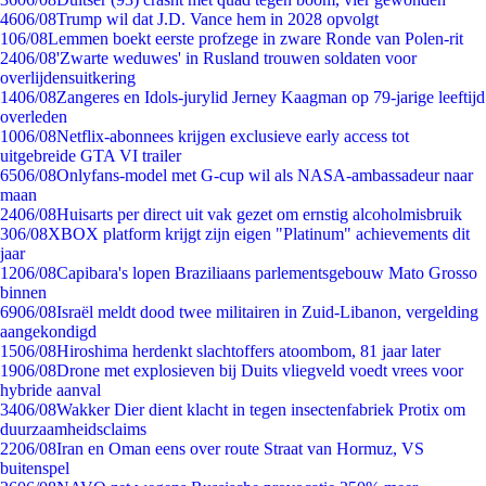
46
06/08
Trump wil dat J.D. Vance hem in 2028 opvolgt
1
06/08
Lemmen boekt eerste profzege in zware Ronde van Polen-rit
24
06/08
'Zwarte weduwes' in Rusland trouwen soldaten voor
overlijdensuitkering
14
06/08
Zangeres en Idols-jurylid Jerney Kaagman op 79-jarige leeftijd
overleden
10
06/08
Netflix-abonnees krijgen exclusieve early access tot
uitgebreide GTA VI trailer
65
06/08
Onlyfans-model met G-cup wil als NASA-ambassadeur naar
maan
24
06/08
Huisarts per direct uit vak gezet om ernstig alcoholmisbruik
3
06/08
XBOX platform krijgt zijn eigen "Platinum" achievements dit
jaar
12
06/08
Capibara's lopen Braziliaans parlementsgebouw Mato Grosso
binnen
69
06/08
Israël meldt dood twee militairen in Zuid-Libanon, vergelding
aangekondigd
15
06/08
Hiroshima herdenkt slachtoffers atoombom, 81 jaar later
19
06/08
Drone met explosieven bij Duits vliegveld voedt vrees voor
hybride aanval
34
06/08
Wakker Dier dient klacht in tegen insectenfabriek Protix om
duurzaamheidsclaims
22
06/08
Iran en Oman eens over route Straat van Hormuz, VS
buitenspel