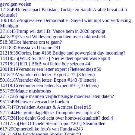
gevolgen voelen
12
18:49
Defensiepact Pakistan, Turkije en Saudi-Arabië bevat art.5
clausule?
106
18:45
Progressieve Democraat El-Sayed wint nipt voorverkiezing
Michigan
37
18:45
Trump wil dat J.D. Vance hem in 2028 opvolgt
44
18:39
[Eva vd Wijdeven] geruchten over dakloosheid
5
18:38
Hoe hiermee om te gaan?
211
18:35
Russia vs Ukraine #91
212
18:35
Oorlog Iran #136 Bridge and powerplant day incoming?
143
18:25
[WLR SC #417] Nieuw deel openen was kaputt
179
18:21
[RTL] B&B vol liefde 6de seizoen #4
200
18:19
Verander een letter expert (7lettereditie) #50
15
18:19
Verander één letter. Expert # 75 (8 letters)
50
18:18
Verander één letter: Expert #143 (9 letters)
143
18:16
Verander één letter: Expert #91 (10 letters)
55
17:59
Magic mushrooms
27
17:56
Single mannen verplichtsingle moeders laten daten?
95
17:49
Nieuwe / verwachte boeken
89
17:47
Overleden Acteurs & Actrices Deel #15
52
17:44
Het grote dagelijkse Trump nieuws topic #31
85
17:36
Hoe denkt God echt over homo-seksualiteit? deel 4
123
17:35
[Het Officiële Steam Topic #201] Steamrolled
6
17:29
Opmerkelijke foto's van Funda #243
79
17:19
De Bondgenoten Spoiler Topic #3