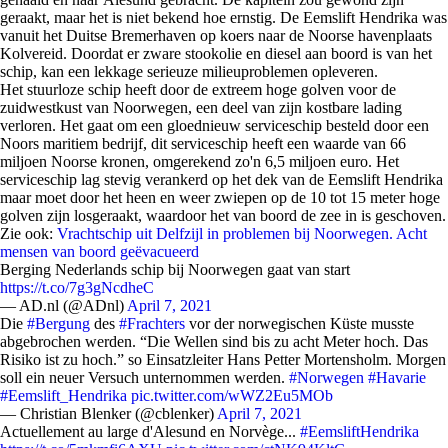
geraakt, maar het is niet bekend hoe ernstig. De Eemslift Hendrika was
vanuit het Duitse Bremerhaven op koers naar de Noorse havenplaats
Kolvereid. Doordat er zware stookolie en diesel aan boord is van het
schip, kan een lekkage serieuze milieuproblemen opleveren.
Het stuurloze schip heeft door de extreem hoge golven voor de
zuidwestkust van Noorwegen, een deel van zijn kostbare lading
verloren. Het gaat om een gloednieuw serviceschip besteld door een
Noors maritiem bedrijf, dit serviceschip heeft een waarde van 66
miljoen Noorse kronen, omgerekend zo'n 6,5 miljoen euro. Het
serviceschip lag stevig verankerd op het dek van de Eemslift Hendrika
maar moet door het heen en weer zwiepen op de 10 tot 15 meter hoge
golven zijn losgeraakt, waardoor het van boord de zee in is geschoven.
Zie ook:
Vrachtschip uit Delfzijl in problemen bij Noorwegen. Acht
mensen van boord geëvacueerd
Berging Nederlands schip bij Noorwegen gaat van start
https://t.co/7g3gNcdheC
— AD.nl (@ADnl)
April 7, 2021
Die
#Bergung
des
#Frachters
vor der norwegischen Küste musste
abgebrochen werden. “Die Wellen sind bis zu acht Meter hoch. Das
Risiko ist zu hoch.” so Einsatzleiter Hans Petter Mortensholm. Morgen
soll ein neuer Versuch unternommen werden.
#Norwegen
#Havarie
#Eemslift_Hendrika
pic.twitter.com/wWZ2Eu5MOb
— Christian Blenker (@cblenker)
April 7, 2021
Actuellement au large d'Alesund en Norvège...
#EemsliftHendrika