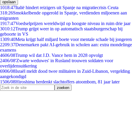
opslaan
10
18:47
Italië hindert reizigers uit Spanje na migratiecrisis Ceuta
3
18:26
Smokkelbende opgerold in Spanje, verdienden miljoenen aan
migranten
19
17:47
Voedselprijzen wereldwijd op hoogste niveau in ruim drie jaar
30
10:12
Trump grijpt weer in op automatisch staatsburgerschap bij
geboorte in VS
13
09:40
Meta krijgt half miljard boete voor mentale schade bij jongeren
22
09:37
Denemarken pakt AI-gebruik in scholen aan: extra mondelinge
examens
46
06/08
Trump wil dat J.D. Vance hem in 2028 opvolgt
24
06/08
'Zwarte weduwes' in Rusland trouwen soldaten voor
overlijdensuitkering
69
06/08
Israël meldt dood twee militairen in Zuid-Libanon, vergelding
aangekondigd
15
06/08
Hiroshima herdenkt slachtoffers atoombom, 81 jaar later