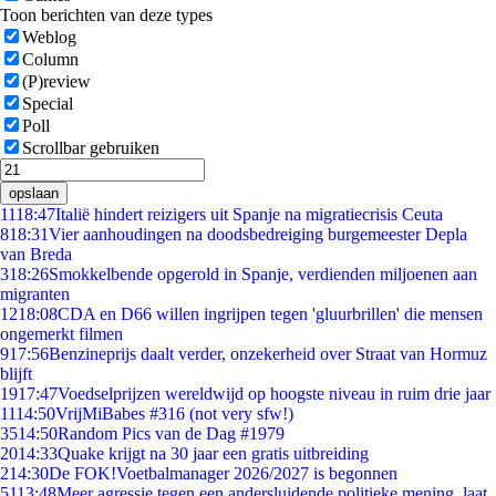
Toon berichten van deze types
Weblog
Column
(P)review
Special
Poll
Scrollbar gebruiken
opslaan
11
18:47
Italië hindert reizigers uit Spanje na migratiecrisis Ceuta
8
18:31
Vier aanhoudingen na doodsbedreiging burgemeester Depla
van Breda
3
18:26
Smokkelbende opgerold in Spanje, verdienden miljoenen aan
migranten
12
18:08
CDA en D66 willen ingrijpen tegen 'gluurbrillen' die mensen
ongemerkt filmen
9
17:56
Benzineprijs daalt verder, onzekerheid over Straat van Hormuz
blijft
19
17:47
Voedselprijzen wereldwijd op hoogste niveau in ruim drie jaar
11
14:50
VrijMiBabes #316 (not very sfw!)
35
14:50
Random Pics van de Dag #1979
20
14:33
Quake krijgt na 30 jaar een gratis uitbreiding
2
14:30
De FOK!Voetbalmanager 2026/2027 is begonnen
51
13:48
Meer agressie tegen een andersluidende politieke mening, laat