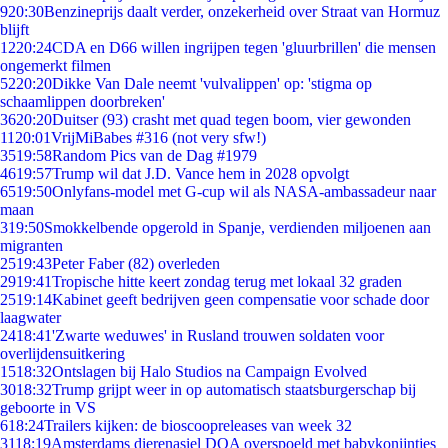
9
20:30
Benzineprijs daalt verder, onzekerheid over Straat van Hormuz
blijft
12
20:24
CDA en D66 willen ingrijpen tegen 'gluurbrillen' die mensen
ongemerkt filmen
52
20:20
Dikke Van Dale neemt 'vulvalippen' op: 'stigma op
schaamlippen doorbreken'
36
20:20
Duitser (93) crasht met quad tegen boom, vier gewonden
11
20:01
VrijMiBabes #316 (not very sfw!)
35
19:58
Random Pics van de Dag #1979
46
19:57
Trump wil dat J.D. Vance hem in 2028 opvolgt
65
19:50
Onlyfans-model met G-cup wil als NASA-ambassadeur naar
maan
3
19:50
Smokkelbende opgerold in Spanje, verdienden miljoenen aan
migranten
25
19:43
Peter Faber (82) overleden
29
19:41
Tropische hitte keert zondag terug met lokaal 32 graden
25
19:14
Kabinet geeft bedrijven geen compensatie voor schade door
laagwater
24
18:41
'Zwarte weduwes' in Rusland trouwen soldaten voor
overlijdensuitkering
15
18:32
Ontslagen bij Halo Studios na Campaign Evolved
30
18:32
Trump grijpt weer in op automatisch staatsburgerschap bij
geboorte in VS
6
18:24
Trailers kijken: de bioscoopreleases van week 32
31
18:19
Amsterdams dierenasiel DOA overspoeld met babykonijntjes