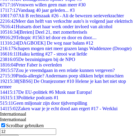
67
17:16
Vrouwen willen geen man meer #30
171
17:12
Vandaag 40 jaar geleden... #3
100
17:07
Ali B rechtszaak #26 - Ali de bewezen serieverkrachter
22
16:42
Meer dan helft van verkochte auto's is volgend jaar elektrisch
76
16:41
Huisarts doet haar werk onder invloed van alcohol
105
16:34
[Breien] Deel 21, met zomerbreisels
99
16:29
Teltopic #1563 tel door en door en door....
113
16:24
[DAGBOEK] De weg naar balans #12
2
16:17
Schapen mogen niet meer grazen langs Waddenzee (Droogte)
166
16:11
Haiku ketting #27 - strooi wat liefde
238
16:05
De bezuinigingen bij de NPO
18
16:04
Peter Faber is overleden
39
15:57
Zou je vreemdgaan in een relatie kunnen vergeven?
27
15:39
Pinda-allergie? Andermans poep slikken helpt misschien
192
15:38
[SBS6] De Oranjezomer #10 Helene je kan het niet stop
ermee
144
15:17
De EU-politiek #6 Musk naar Europa!
163
15:13
Politieke podcasts #1
5
15:11
Geen miljonair zijn door tijdverspilling
141
15:02
Zaken waar je je echt dood aan ergert #17 - Werklui
Internationaal
Internationaal
Scrollbar gebruiken