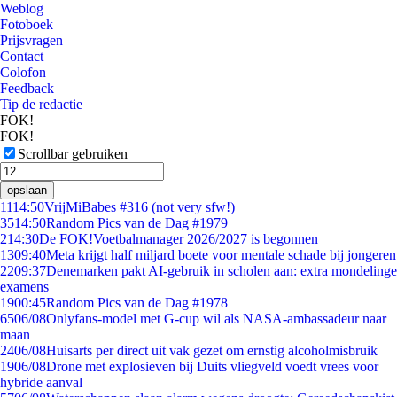
Weblog
Fotoboek
Prijsvragen
Contact
Colofon
Feedback
Tip de redactie
FOK!
FOK!
Scrollbar gebruiken
opslaan
11
14:50
VrijMiBabes #316 (not very sfw!)
35
14:50
Random Pics van de Dag #1979
2
14:30
De FOK!Voetbalmanager 2026/2027 is begonnen
13
09:40
Meta krijgt half miljard boete voor mentale schade bij jongeren
22
09:37
Denemarken pakt AI-gebruik in scholen aan: extra mondelinge
examens
19
00:45
Random Pics van de Dag #1978
65
06/08
Onlyfans-model met G-cup wil als NASA-ambassadeur naar
maan
24
06/08
Huisarts per direct uit vak gezet om ernstig alcoholmisbruik
19
06/08
Drone met explosieven bij Duits vliegveld voedt vrees voor
hybride aanval