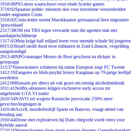
19
18:06
PS5-doos waarschuwt voor einde fysieke games
37
18:02
Spaanse politie: minstens tien voor terrorisme veroordeelden
onder migranten Ceuta
33
18:02
Ceuta-leider noemt Marokkaanse grensaanval door migranten
'gruweldaad'
23
17:58
OM eist TBS tegen verwarde man die agenten stak met
aardappelschilmesje
13
17:41
Meta krijgt half miljard boete voor mentale schade bij jongeren
69
15:03
Israël meldt dood twee militairen in Zuid-Libanon, vergelding
aangekondigd
29
13:48
NPO-manager Menno de Boer geschorst na dickpic in
groepsapp
1
13:37
Nieuwkomers schitteren bij ruime Europese zege FC Twente
14
12:19
Zangeres en Idols-jurylid Jerney Kaagman op 79-jarige leeftijd
overleden
24
12:00
Huisarts per direct uit vak gezet om ernstig alcoholmisbruik
10
11:41
Netflix-abonnees krijgen exclusieve early access tot
uitgebreide GTA VI trailer
26
10:54
NAVO zet wegens Russische provocatie 250% meer
gevechtsvliegtuigen in
14
10:46
Accell, moederbedrijf Sparta en Batavus, vraagt uitstel van
betaling aan
19
10:44
Drone met explosieven bij Duits vliegveld voedt vrees voor
hybride aanval
57
10:16
Waterschappen slaan alarm wegens droogte: Gereedschapskist