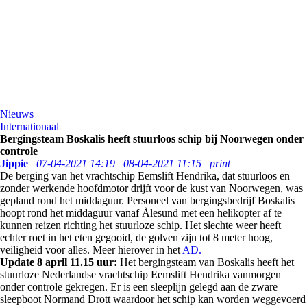
Nieuws
Internationaal
Bergingsteam Boskalis heeft stuurloos schip bij Noorwegen onder
controle
Jippie
07-04-2021 14:19
08-04-2021 11:15
print
De berging van het vrachtschip Eemslift Hendrika, dat stuurloos en
zonder werkende hoofdmotor drijft voor de kust van Noorwegen, was
gepland rond het middaguur. Personeel van bergingsbedrijf Boskalis
hoopt rond het middaguur vanaf Ålesund met een helikopter af te
kunnen reizen richting het stuurloze schip. Het slechte weer heeft
echter roet in het eten gegooid, de golven zijn tot 8 meter hoog,
veiligheid voor alles. Meer hierover in het
AD.
Update 8 april 11.15 uur:
Het bergingsteam van Boskalis heeft het
stuurloze Nederlandse vrachtschip Eemslift Hendrika vanmorgen
onder controle gekregen. Er is een sleeplijn gelegd aan de zware
sleepboot Normand Drott waardoor het schip kan worden weggevoerd