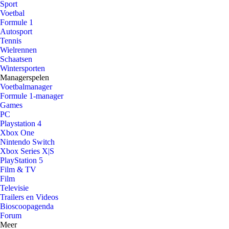
Sport
Voetbal
Formule 1
Autosport
Tennis
Wielrennen
Schaatsen
Wintersporten
Managerspelen
Voetbalmanager
Formule 1-manager
Games
PC
Playstation 4
Xbox One
Nintendo Switch
Xbox Series X|S
PlayStation 5
Film & TV
Film
Televisie
Trailers en Videos
Bioscoopagenda
Forum
Meer