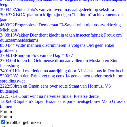
leeg
39
09:53
Vinted-foto's van vrouwen massaal gedeeld op seksfora
3
09:33
XBOX platform krijgt zijn eigen "Platinum" achievements dit
jaar
46
09:22
Progressieve Democraat El-Sayed wint nipt voorverkiezing
Michigan
34
08:18
Wakker Dier dient klacht in tegen insectenfabriek Protix om
duurzaamheidsclaims
85
04:44
'Witte' mannen discrimineren is volgens OM geen enkel
probleem
37
04:13
Random Pics van de Dag #1977
27
03:06
Doden bij Oekraïense droneaanvallen op Moskou en Sint-
Petersburg
34
01:01
Kind overleden na aanrijding door AH-bestelbus in Dordrecht
53
00:28
Van den Brink zet nog eens 14 gemeenten onder toezicht om
spreidingswet
22
22:50
Iran en Oman eens over route Straat van Hormuz, VS
buitenspel
2
22:17
Le Court wint na nerveuze finale, Pieterse derde
12
06/08
Capibara's lopen Braziliaans parlementsgebouw Mato Grosso
binnen
Forum
Forum
Scrollbar gebruiken