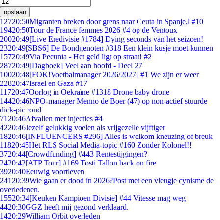
opslaan
127
20:50
Migranten breken door grens naar Ceuta in Spanje,l #10
194
20:50
Tour de France femmes 2026 #4 op de Ventoux
200
20:49
[Live Eredivisie #1784] Dying seconds van het seizoen!
23
20:49
[SBS6] De Bondgenoten #318 Een klein kusje moet kunnen
157
20:49
Via Pecunia - Het geld ligt op straat! #2
287
20:49
[Dagboek] Veel aan hoofd - Deel 27
100
20:48
[FOK!Voetbalmanager 2026/2027] #1 We zijn er weer
228
20:47
Israel en Gaza #17
117
20:47
Oorlog in Oekraïne #1318 Drone baby drone
144
20:46
NPO-manager Menno de Boer (47) op non-actief stuurde
dick-pic rond
71
20:46
Afvallen met injecties #4
42
20:46
Jezelf gelukkig voelen als vrijgezelle vijftiger
18
20:46
[INFLUENCERS #296] Alles is welkom kneuzing of breuk
118
20:45
Het RLS Social Media-topic #160 Zonder Kolonel!!
37
20:44
[Crowdfunding] #443 Rentestijgingen?
24
20:42
[ATP Tour] #169 Tosti Tallon back on fire
39
20:40
Eeuwig voortleven
241
20:39
Wie gaan er dood in 2026?Post met een vleugje cynisme de
overledenen.
155
20:34
[Keuken Kampioen Divisie] #44 Vitesse mag weg
44
20:30
GGZ heeft mij gezond verklaard.
14
20:29
William Orbit overleden