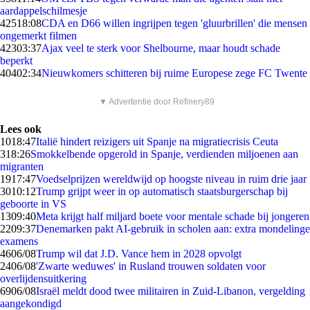
aardappelschilmesje
425
18:08
CDA en D66 willen ingrijpen tegen 'gluurbrillen' die mensen
ongemerkt filmen
423
03:37
Ajax veel te sterk voor Shelbourne, maar houdt schade
beperkt
404
02:34
Nieuwkomers schitteren bij ruime Europese zege FC Twente
▼ Advertentie door Refinery89
Lees ook
10
18:47
Italië hindert reizigers uit Spanje na migratiecrisis Ceuta
3
18:26
Smokkelbende opgerold in Spanje, verdienden miljoenen aan
migranten
19
17:47
Voedselprijzen wereldwijd op hoogste niveau in ruim drie jaar
30
10:12
Trump grijpt weer in op automatisch staatsburgerschap bij
geboorte in VS
13
09:40
Meta krijgt half miljard boete voor mentale schade bij jongeren
22
09:37
Denemarken pakt AI-gebruik in scholen aan: extra mondelinge
examens
46
06/08
Trump wil dat J.D. Vance hem in 2028 opvolgt
24
06/08
'Zwarte weduwes' in Rusland trouwen soldaten voor
overlijdensuitkering
69
06/08
Israël meldt dood twee militairen in Zuid-Libanon, vergelding
aangekondigd