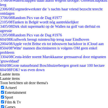
57
06/08
Waterschappen slaan alarm wegens droogte: Gereedschapskist
leeg
23
06/08
Zorgmedewerkster die 's nachts haar vriend bezocht terecht
ontslagen
37
06/08
Random Pics van de Dag #1977
21
05/08
Tanken in België wordt nóg aantrekkelijker
34
05/08
Dirk sluit supermarkt op de Wallen na golf van diefstal en
agressie
12
05/08
Random Pics van de Dag #1976
6
04/08
Kraftwerk brengt ruimteschip terug naar Eindhoven
20
04/08
Apple vecht Britse eis tot inbouwen backdoor in iCloud aan
85
04/08
'Witte' mannen discrimineren is volgens OM geen enkel
probleem
33
04/08
Ceuta-leider noemt Marokkaanse grensaanval door migranten
'gruweldaad'
6
04/08
Grote natuurbrand Boschhuizerbergen groeit naar 100 hectare
6
04/08
FOK! was even down
Laatste items
Laatste items
Toon berichten uit deze thema's
Actueel
Entertainment
Sport
Film & Tv
Games