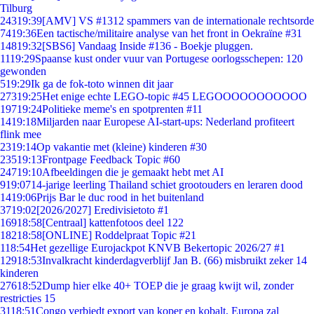
Tilburg
243
19:39
[AMV] VS #1312 spammers van de internationale rechtsorde
74
19:36
Een tactische/militaire analyse van het front in Oekraïne #31
148
19:32
[SBS6] Vandaag Inside #136 - Boekje pluggen.
11
19:29
Spaanse kust onder vuur van Portugese oorlogsschepen: 120
gewonden
5
19:29
Ik ga de fok-toto winnen dit jaar
273
19:25
Het enige echte LEGO-topic #45 LEGOOOOOOOOOOO
197
19:24
Politieke meme's en spotprenten #11
14
19:18
Miljarden naar Europese AI-start-ups: Nederland profiteert
flink mee
23
19:14
Op vakantie met (kleine) kinderen #30
235
19:13
Frontpage Feedback Topic #60
247
19:10
Afbeeldingen die je gemaakt hebt met AI
9
19:07
14-jarige leerling Thailand schiet grootouders en leraren dood
14
19:06
Prijs Bar le duc rood in het buitenland
37
19:02
[2026/2027] Eredivisietoto #1
169
18:58
[Centraal] kattenfotoos deel 122
182
18:58
[ONLINE] Roddelpraat Topic #21
1
18:54
Het gezellige Eurojackpot KNVB Bekertopic 2026/27 #1
129
18:53
Invalkracht kinderdagverblijf Jan B. (66) misbruikt zeker 14
kinderen
276
18:52
Dump hier elke 40+ TOEP die je graag kwijt wil, zonder
restricties 15
31
18:51
Congo verbiedt export van koper en kobalt, Europa zal