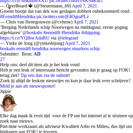
https://t.co/5mkmfi6AXU
pic.twitter.com/ctNK94KltG
— Ỏ̷͖͈̞̩͎̻̫̫̜͉̠̫͕̭̭̫̫̹̗̹͈̼̠̖͍͚̥͈̮̼͕̠̤̯̻̥verB̵oard 🔱 (@Steuermann_69)
April 7, 2021
Groene bootje dat van dek was geslagen dobbert onbekommerd rond.
#EemsliftHendrika
pic.twitter.com/jF4OgraPLz
— Chris van Henegouwen (@cvhene)
April 7, 2021
’Berging Nederlands schip Noorwegen na middaguur, eerste poging
afgeblazen’
@boskalis
#eemslift
#hendrika
#shipping
https://t.co/YQlbwAdaRU
via
@telegraaf
— Yteke de Jong (@ytekedejong)
April 7, 2021
boskalis
eemslift hendrika
noorwegen
stuurloos schip
Submitter:
Bron:
AD
27
Help ons; deel dit item als je het leuk vond
Heb je een leuk of interessant bericht gevonden dat je graag op FOK!
terug ziet?
Tip ons dan via de submit!
Zoek jij altijd de leukste nieuwtjes en kun je daar leuk over schrijven?
Meld je aan als nieuwsposter!
Jippie
Elke dag maak ik even tijd voor de FP om het internet af te struinen op
zoek naar nieuws.
Part-time werkzaam als adviseur Kwaliteit Arbo en Milieu, dus tijd om
bijdragen aan FOK! te leveren.