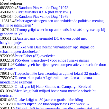
Meest gelezen
68355
00:45
Random Pics van de Dag #1978
45096
14:50
VrijMiBabes #316 (not very sfw!)
42645
14:50
Random Pics van de Dag #1979
1136
13:48
Meer agressie tegen een andersluidende politieke mening,
laat jij je intimideren?
1079
10:12
Trump grijpt weer in op automatisch staatsburgerschap bij
geboorte in VS
1005
11:52
Amsterdams dierenasiel DOA overspoeld met
babykonijntjes
1003
09:51
Dikke Van Dale neemt 'vulvalippen' op: 'stigma op
schaamlippen doorbreken'
972
09:05
Peter Faber (82) overleden
930
22:01
PS5-doos waarschuwt voor einde fysieke games
836
11:46
Kabinet geeft bedrijven geen compensatie voor schade door
laagwater
789
11:08
Tropische hitte keert zondag terug met lokaal 32 graden
755
09:37
Denemarken pakt AI-gebruik in scholen aan: extra
mondelinge examens
728
22:04
Ontslagen bij Halo Studios na Campaign Evolved
631
09:40
Meta krijgt half miljard boete voor mentale schade bij
jongeren
626
14:33
Quake krijgt na 30 jaar een gratis uitbreiding
571
05:00
Trailers kijken: de bioscoopreleases van week 32
558
11:14
OM eist TBS tegen verwarde man die agenten stak met