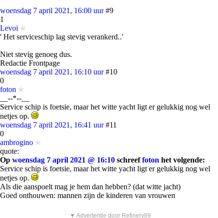
woensdag 7 april 2021, 16:00 uur
#9
1
Levoi
' Het serviceschip lag stevig verankerd..'
Niet stevig genoeg dus.
Redactie Frontpage
woensdag 7 april 2021, 16:10 uur
#10
0
foton
__--*--__
Service schip is foetsie, maar het witte yacht ligt er gelukkig nog wel
netjes op.
woensdag 7 april 2021, 16:41 uur
#11
0
ambrogino
quote:
Op
woensdag 7 april 2021 @ 16:10
schreef
foton
het volgende:
Service schip is foetsie, maar het witte yacht ligt er gelukkig nog wel
netjes op.
Als die aanspoelt mag je hem dan hebben? (dat witte jacht)
Goed onthouwen: mannen zijn de kinderen van vrouwen
▼ Advertentie door Refinery89