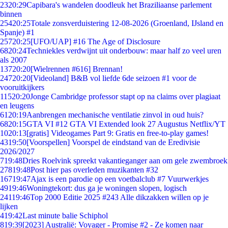
23
20:29
Capibara's wandelen doodleuk het Braziliaanse parlement
binnen
254
20:25
Totale zonsverduistering 12-08-2026 (Groenland, IJsland en
Spanje) #1
257
20:25
[UFO/UAP] #16 The Age of Disclosure
68
20:24
Techniekles verdwijnt uit onderbouw: maar half zo veel uren
als 2007
137
20:20
[Wielrennen #616] Brennan!
247
20:20
[Videoland] B&B vol liefde 6de seizoen #1 voor de
vooruitkijkers
115
20:20
Jonge Cambridge professor stapt op na claims over plagiaat
en leugens
61
20:19
Aanbrengen mechanische ventilatie zinvol in oud huis?
68
20:15
GTA VI #12 GTA VI Extended look 27 Augustus Netflix/YT
10
20:13
[gratis] Videogames Part 9: Gratis en free-to-play games!
43
19:50
[Voorspellen] Voorspel de eindstand van de Eredivisie
2026/2027
7
19:48
Dries Roelvink spreekt vakantieganger aan om gele zwembroek
278
19:48
Post hier pas overleden muzikanten #32
167
19:47
Ajax is een parodie op een voetbalclub #7 Vuurwerkjes
49
19:46
Woningtekort: dus ga je woningen slopen, logisch
241
19:46
Top 2000 Editie 2025 #243 Alle dikzakken willen op je
lijken
4
19:42
Last minute balie Schiphol
8
19:39
[2023] Australië: Voyager - Promise #2 - Ze komen naar