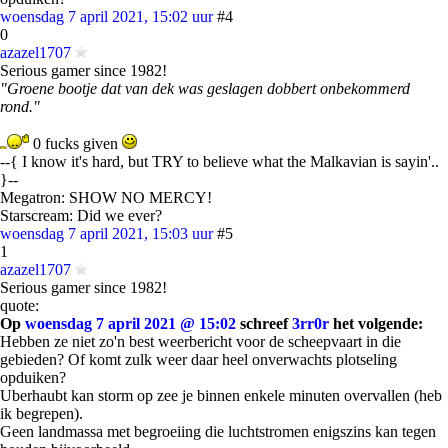
woensdag 7 april 2021, 15:02 uur
#4
0
azazel1707
Serious gamer since 1982!
"Groene bootje dat van dek was geslagen dobbert onbekommerd
rond."
0 fucks given
--{ I know it's hard, but TRY to believe what the Malkavian is sayin'..
}--
Megatron: SHOW NO MERCY!
Starscream: Did we ever?
woensdag 7 april 2021, 15:03 uur
#5
1
azazel1707
Serious gamer since 1982!
quote:
Op
woensdag 7 april 2021 @ 15:02
schreef
3rr0r
het volgende:
Hebben ze niet zo'n best weerbericht voor de scheepvaart in die
gebieden? Of komt zulk weer daar heel onverwachts plotseling
opduiken?
Uberhaubt kan storm op zee je binnen enkele minuten overvallen (heb
ik begrepen).
Geen landmassa met begroeiing die luchtstromen enigszins kan tegen