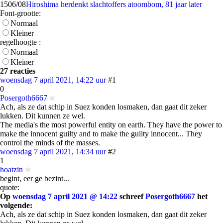
15
06/08
Hiroshima herdenkt slachtoffers atoombom, 81 jaar later
Font-grootte:
Normaal
Kleiner
regelhoogte :
Normaal
Kleiner
27 reacties
woensdag 7 april 2021, 14:22 uur
#1
0
Posergoth6667
Ach, als ze dat schip in Suez konden losmaken, dan gaat dit zeker
lukken. Dit kunnen ze wel.
The media's the most powerful entity on earth. They have the power to
make the innocent guilty and to make the guilty innocent... They
control the minds of the masses.
woensdag 7 april 2021, 14:34 uur
#2
1
hoatzin
begint, eer ge bezint...
quote:
Op
woensdag 7 april 2021 @ 14:22
schreef
Posergoth6667
het
volgende:
Ach, als ze dat schip in Suez konden losmaken, dan gaat dit zeker