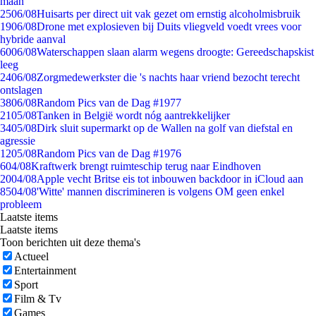
maan
25
06/08
Huisarts per direct uit vak gezet om ernstig alcoholmisbruik
19
06/08
Drone met explosieven bij Duits vliegveld voedt vrees voor
hybride aanval
60
06/08
Waterschappen slaan alarm wegens droogte: Gereedschapskist
leeg
24
06/08
Zorgmedewerkster die 's nachts haar vriend bezocht terecht
ontslagen
38
06/08
Random Pics van de Dag #1977
21
05/08
Tanken in België wordt nóg aantrekkelijker
34
05/08
Dirk sluit supermarkt op de Wallen na golf van diefstal en
agressie
12
05/08
Random Pics van de Dag #1976
6
04/08
Kraftwerk brengt ruimteschip terug naar Eindhoven
20
04/08
Apple vecht Britse eis tot inbouwen backdoor in iCloud aan
85
04/08
'Witte' mannen discrimineren is volgens OM geen enkel
probleem
Laatste items
Laatste items
Toon berichten uit deze thema's
Actueel
Entertainment
Sport
Film & Tv
Games