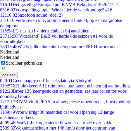
5
16:11
Het gezellige Eurojackpot KNVB Bekertopic 2026/27 #1
85
16:03
Voorspellingstopic: Wie is hier de weerkundige? #16
121
16:02
Saxofoon sound (deel 2)
35
16:01
Vertrouwen in economie neemt flink af, op een na grootse
daling ooit
1
15:54
LG nas n1t1 - niet zichtbaar bij aansluiten
257
15:50
[Videoland] B&B vol liefde 6de seizoen #1 voor de
vooruitkijkers
180
15:48
Wat is jullie binnenhuistemperatuur? #81 Horrorzomer
Nederland
Nederland
Scrollbar gebruiken
opslaan
0
20:11
Geen 'happy end' bij seksdate via Kinky.nl
1
19:57
XR blokkeert A12 ruim twee uur, agent gebeten bij aanhouding
9
12:28
Broer 135 keer gestoken en gesneden: zes jaar cel en tbs voor
doodslag Gouda
17
12:17
RIVM vindt PFAS in al het geteste moedermelk, borstvoeding
blijft advies
11
09:49
Vrouw krijgt 30 maanden cel voor afpersing 12-jarige
misdienaar in kerk
42
09:46
PostNL-bezorger steekt bewoner na ruzie over pakket
25
09:32
Wegpiraat scheurt met 146 km/u door het centrum van