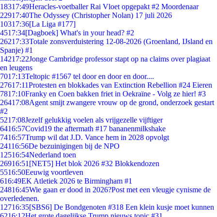
183
17:49
Heracles-voetballer Rai Vloet opgepakt #2 Moordenaar
229
17:40
The Odyssey (Christopher Nolan) 17 juli 2026
103
17:36
[La Liga #177]
45
17:34
[Dagboek] What's in your head? #2
262
17:33
Totale zonsverduistering 12-08-2026 (Groenland, IJsland en
Spanje) #1
142
17:22
Jonge Cambridge professor stapt op na claims over plagiaat
en leugens
70
17:13
Teltopic #1567 tel door en door en door....
276
17:11
Protesten en blokkades van Extinction Rebellion #24 Eieren
78
17:10
Franky en Coen bakken friet in Oekraïne - Volg ze hier! #3
264
17:08
Agent smijt zwangere vrouw op de grond, onderzoek gestart
#2
52
17:08
Jezelf gelukkig voelen als vrijgezelle vijftiger
64
16:57
Covid19 the aftermath #17 bananenmilkshake
74
16:57
Trump wil dat J.D. Vance hem in 2028 opvolgt
241
16:56
De bezuinigingen bij de NPO
125
16:54
Nederland toen
269
16:51
[NET5] Het blok 2026 #32 Blokkendozen
55
16:50
Eeuwig voortleven
6
16:49
EK Atletiek 2026 te Birmingham #1
248
16:45
Wie gaan er dood in 2026?Post met een vleugje cynisme de
overledenen.
127
16:35
[SBS6] De Bondgenoten #318 Een klein kusje moet kunnen
62
16:12
Het grote dagelijkse Trump nieuws topic #31