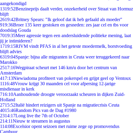
aangekondigd
13
19:52
Benzineprijs daalt verder, onzekerheid over Straat van Hormuz
blijft
26
19:42
Britney Spears: "Ik geloof dat ik heb gefaald als moeder"
9
19:36
Broer 135 keer gestoken en gesneden: zes jaar cel en tbs voor
doodslag Gouda
70
19:35
Meer agressie tegen een andersluidende politieke mening, laat
jij je intimideren?
17
19:15
RIVM vindt PFAS in al het geteste moedermelk, borstvoeding
blijft advies
63
19:04
Spanje: bijna alle migranten in Ceuta weer teruggekeerd naar
Marokko
25
17:16
Wegpiraat scheurt met 146 km/u door het centrum van
Amsterdam
4
17:13
Niewiadoma profiteert van pokerspel en grijpt geel op Ventoux
11
16:48
Vrouw krijgt 30 maanden cel voor afpersing 12-jarige
misdienaar in kerk
7
16:10
Aanhoudende droogte veroorzaakt scheuren in dijken Zuid-
Holland
27
15:52
Italië hindert reizigers uit Spanje na migratiecrisis Ceuta
40
15:46
Random Pics van de Dag #1980
23
14:17
Long live the 7th of October
2
14:11
Nieuw te streamen in augustus
1
14:08
Excelsior opent seizoen met ruime zege op promovendus
Cambuur