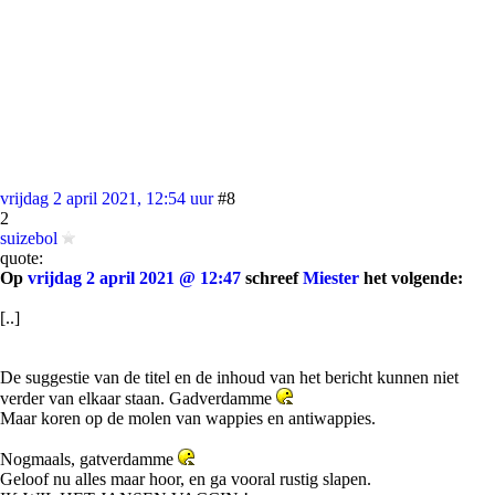
vrijdag 2 april 2021, 12:54 uur
#8
2
suizebol
quote:
Op
vrijdag 2 april 2021 @ 12:47
schreef
Miester
het volgende:
[..]
De suggestie van de titel en de inhoud van het bericht kunnen niet
verder van elkaar staan. Gadverdamme
Maar koren op de molen van wappies en antiwappies.
Nogmaals, gatverdamme
Geloof nu alles maar hoor, en ga vooral rustig slapen.