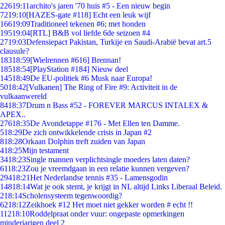
226
19:11
archito's jaren '70 huis #5 - Een nieuw begin
72
19:10
[HAZES-gate #118] Echt een leuk wijf
166
19:09
Traditioneel tekenen #6; met honden
195
19:04
[RTL] B&B vol liefde 6de seizoen #4
27
19:03
Defensiepact Pakistan, Turkije en Saudi-Arabië bevat art.5
clausule?
183
18:59
[Wielrennen #616] Brennan!
185
18:54
[PlayStation #184] Nieuw deel
145
18:49
De EU-politiek #6 Musk naar Europa!
50
18:42
[Vulkanen] The Ring of Fire #9: Activiteit in de
vulkaanwereld
84
18:37
Drum n Bass #52 - FOREVER MARCUS INTALEX &
APEX..
276
18:35
De Avondetappe #176 - Met Ellen ten Damme.
5
18:29
De zich ontwikkelende crisis in Japan #2
8
18:28
Orkaan Dolphin treft zuiden van Japan
4
18:25
Mijn testament
34
18:23
Single mannen verplichtsingle moeders laten daten?
61
18:23
Zou je vreemdgaan in een relatie kunnen vergeven?
294
18:21
Het Nederlandse tennis #35 - Lamensgodin
148
18:14
Wat je ook stemt, je krijgt in NL altijd Links Liberaal Beleid.
2
18:14
Scholensysteem tegenwoordig?
62
18:12
Zeikhoek #12 Het moet niet gekker worden # echt !!
112
18:10
Roddelpraat onder vuur: ongepaste opmerkingen
minderjarigen deel 2