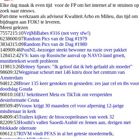
Elke dag maak ik even tijd voor de FP om het internet af te struinen op
zoek naar nieuws.
Part-time werkzaam als adviseur Kwaliteit Arbo en Milieu, dus tijd om
bijdragen aan FOK! te leveren.
Meest gelezen
75572
15:10
VrijMiBabes #316 (not very sfw!)
62386
00:07
Random Pics van de Dag #1979
38343
15:09
Random Pics van de Dag #1980
1409
09:46
PostNL-bezorger steekt bewoner na ruzie over pakket
1284
12:42
VS: kans op Russische aanval op NAVO-land groeit,
munitietekort wordt probleem
1198
13:26
Britney Spears: "Ik geloof dat ik heb gefaald als moeder"
986
09:32
Wegpiraat scheurt met 146 km/u door het centrum van
Amsterdam
948
12:28
Broer 135 keer gestoken en gesneden: zes jaar cel en tbs voor
doodslag Gouda
900
10:16
EU bekritiseert Meta en TikTok om verspreiden
desinformatie Ceuta
895
09:49
Vrouw krijgt 30 maanden cel voor afpersing 12-jarige
misdienaar in kerk
848
09:45
Trailers kijken: de bioscoopreleases van week 32
822
09:53
Houthi's vallen Saoedi-Arabië en Jemen aan, dreigen met
blokkade olieroute
696
12:17
RIVM vindt PFAS in al het geteste moedermelk,