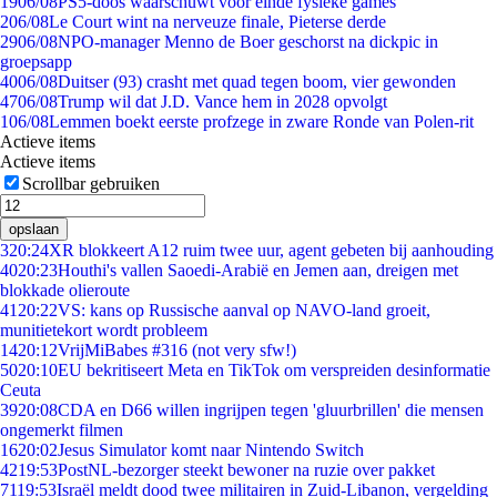
19
06/08
PS5-doos waarschuwt voor einde fysieke games
2
06/08
Le Court wint na nerveuze finale, Pieterse derde
29
06/08
NPO-manager Menno de Boer geschorst na dickpic in
groepsapp
40
06/08
Duitser (93) crasht met quad tegen boom, vier gewonden
47
06/08
Trump wil dat J.D. Vance hem in 2028 opvolgt
1
06/08
Lemmen boekt eerste profzege in zware Ronde van Polen-rit
Actieve items
Actieve items
Scrollbar gebruiken
opslaan
3
20:24
XR blokkeert A12 ruim twee uur, agent gebeten bij aanhouding
40
20:23
Houthi's vallen Saoedi-Arabië en Jemen aan, dreigen met
blokkade olieroute
41
20:22
VS: kans op Russische aanval op NAVO-land groeit,
munitietekort wordt probleem
14
20:12
VrijMiBabes #316 (not very sfw!)
50
20:10
EU bekritiseert Meta en TikTok om verspreiden desinformatie
Ceuta
39
20:08
CDA en D66 willen ingrijpen tegen 'gluurbrillen' die mensen
ongemerkt filmen
16
20:02
Jesus Simulator komt naar Nintendo Switch
42
19:53
PostNL-bezorger steekt bewoner na ruzie over pakket
71
19:53
Israël meldt dood twee militairen in Zuid-Libanon, vergelding