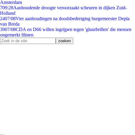
Amsterdam
7
09:28
Aanhoudende droogte veroorzaakt scheuren in dijken Zuid-
Holland
24
07/08
Vier aanhoudingen na doodsbedreiging burgemeester Depla
van Breda
39
07/08
CDA en D66 willen ingrijpen tegen 'gluurbrillen' die mensen
ongemerkt filmen