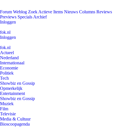
Forum
Weblog
Zoek
Actieve Items
Nieuws
Columns
Reviews
Previews
Specials
Archief
Inloggen
fok.nl
Inloggen
fok.nl
Actueel
Nederland
Internationaal
Economie
Politiek
Tech
Showbiz en Gossip
Opmerkelijk
Entertainment
Showbiz en Gossip
Muziek
Film
Televisie
Media & Cultuur
Bioscoopagenda