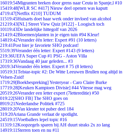
160
19:54
Migranten breken door grens naar Ceuta in Spanje,l #10
154
19:48
[WLR SC #417] Nieuw deel openen was kaputt
47
19:47
[Netflix #210] TUDUM
115
19:45
Huisarts doet haar werk onder invloed van alcohol
212
19:43
[NL] Street View Quiz [#122] - Loogisch toch
101
19:43
De landelijke hittegolf van 2026
214
19:42
Bloemen/planten in je eigen tuin #94 Kleur!
148
19:42
Verander één letter: Expert #91 (10 letters)
2
19:41
Post hier je favoriete SHO podcast!
55
19:39
Verander één letter: Expert #143 (9 letters)
2
19:36
UEFA Super Cup #1 PSG - Aston Villa
173
19:36
Vandaag 40 jaar geleden... #3
20
19:34
Verander één letter. Expert # 75 (8 letters)
105
19:31
Telstar-topic #2: De Witte Leeuwen Brullen nog altijd in
Velsen-Zuid!
17
19:29
[Boekbespreking] Yesteryear - Caro Claire Burke
177
19:28
[Keuken Kampioen Divisie] #44 Vitesse mag weg
205
19:26
Verander een letter expert (7lettereditie) #50
0
19:22
[SHO FB] The SHO goes on
89
19:21
Nederlandse Politiek #725
280
19:20
Van kleuter tot puber deel 184
3
19:20
Ariana Grande verlaat de spotlight.
245
19:15
Voetballers lepel topic #16
113
19:12
Koopzegels sparen bij AH duurt straks 2x zo lang
149
19:11
Sterren toen en nu #11