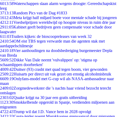
60
13:58
Waterschappen slaan alarm wegens droogte: Gereedschapskist
leeg
37
13:13
Random Pics van de Dag #1833
16
12:43
Meta krijgt half miljard boete voor mentale schade bij jongeren
42
12:11
Voedselprijzen wereldwijd op hoogste niveau in ruim drie jaar
29
11:05
Kabinet geeft bedrijven geen compensatie voor schade door
laagwater
6
11:03
Trailers kijken: de bioscoopreleases van week 32
24
10:54
OM eist TBS tegen verwarde man die agenten stak met
aardappelschilmesje
24
10:18
Vier aanhoudingen na doodsbedreiging burgemeester Depla
van Breda
56
09:52
Dikke Van Dale neemt 'vulvalippen' op: 'stigma op
schaamlippen doorbreken'
40
09:42
Duitser (93) crasht met quad tegen boom, vier gewonden
25
09:22
Huisarts per direct uit vak gezet om ernstig alcoholmisbruik
66
09:19
Onlyfans-model met G-cup wil als NASA-ambassadeur naar
maan
24
09:02
Zorgmedewerkster die 's nachts haar vriend bezocht terecht
ontslagen
23
03:02
Quake krijgt na 30 jaar een gratis uitbreiding
11
23:30
Smokkelbende opgerold in Spanje, verdienden miljoenen aan
migranten
47
22:43
Trump wil dat J.D. Vance hem in 2028 opvolgt
34
22:32
Ceuta-leider noemt Marokkaanse grensaanval door migranten