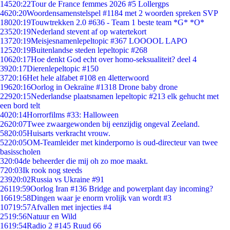
145
20:22
Tour de France femmes 2026 #5 Lollergps
46
20:20
Woordensamenstelspel #1184 met 2 woorden spreken SVP
180
20:19
Touwtrekken 2.0 #636 - Team 1 beste team *G* *O*
235
20:19
Nederland stevent af op watertekort
137
20:19
Meisjesnamenlepeltopic #367 LOOOOL LAPO
125
20:19
Buitenlandse steden lepeltopic #268
106
20:17
Hoe denkt God echt over homo-seksualiteit? deel 4
39
20:17
Dierenlepeltopic #150
37
20:16
Het hele alfabet #108 en 4letterwoord
196
20:16
Oorlog in Oekraïne #1318 Drone baby drone
229
20:15
Nederlandse plaatsnamen lepeltopic #213 elk gehucht met
een bord telt
40
20:14
Horrorfilms #33: Halloween
26
20:07
Twee zwaargewonden bij eenzijdig ongeval Zeeland.
58
20:05
Huisarts verkracht vrouw.
52
20:05
OM-Teamleider met kinderporno is oud-directeur van twee
basisscholen
3
20:04
de beheerder die mij oh zo moe maakt.
7
20:03
Ik rook nog steeds
239
20:02
Russia vs Ukraine #91
261
19:59
Oorlog Iran #136 Bridge and powerplant day incoming?
166
19:58
Dingen waar je enorm vrolijk van wordt #3
107
19:57
Afvallen met injecties #4
25
19:56
Natuur en Wild
16
19:54
Radio 2 #145 Ruud 66