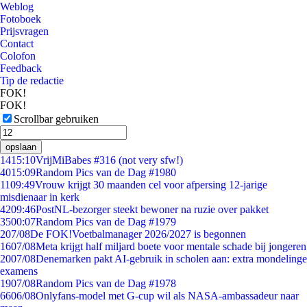
Weblog
Fotoboek
Prijsvragen
Contact
Colofon
Feedback
Tip de redactie
FOK!
FOK!
Scrollbar gebruiken
opslaan
14
15:10
VrijMiBabes #316 (not very sfw!)
40
15:09
Random Pics van de Dag #1980
11
09:49
Vrouw krijgt 30 maanden cel voor afpersing 12-jarige
misdienaar in kerk
42
09:46
PostNL-bezorger steekt bewoner na ruzie over pakket
35
00:07
Random Pics van de Dag #1979
2
07/08
De FOK!Voetbalmanager 2026/2027 is begonnen
16
07/08
Meta krijgt half miljard boete voor mentale schade bij jongeren
20
07/08
Denemarken pakt AI-gebruik in scholen aan: extra mondelinge
examens
19
07/08
Random Pics van de Dag #1978
66
06/08
Onlyfans-model met G-cup wil als NASA-ambassadeur naar