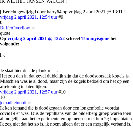
IK WIL HET JANSEN VACCIN !
[ Bericht gewijzigd door harry64 op vrijdag 2 april 2021 @ 13:11 ]
vrijdag 2 april 2021, 12:54 uur
#9
0
BufferOverflow
quote:
Op
vrijdag 2 april 2021 @ 12:52
schreef
Tommyisgone
het
volgende:
[..]
Je slaat hier dus de plank mis...
Het zou dan in dat geval duidelijk zijn dat de doodsoorzaak kogels is.
Misschien was ie al dood, maar zijn de kogels bedoeld om het op een
afrekening te laten lijken.
vrijdag 2 april 2021, 12:57 uur
#10
10
jeraadhetnooit
Ik ken iemand die is doodgegaan door een longembolie voordat
covid19 er was. Dus de reptillians van de bilderberg groep waren toen
al mogelijk aan het experimenteren op mensen met hun 5g implantaten.
Ik zeg niet dat het zo is, ik noem alleen dat er een mogelijk verband is.