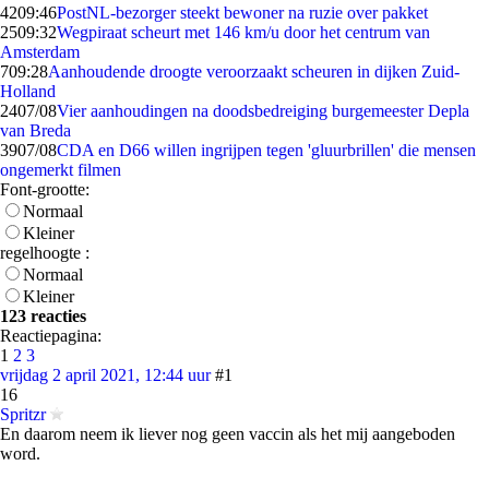
42
09:46
PostNL-bezorger steekt bewoner na ruzie over pakket
25
09:32
Wegpiraat scheurt met 146 km/u door het centrum van
Amsterdam
7
09:28
Aanhoudende droogte veroorzaakt scheuren in dijken Zuid-
Holland
24
07/08
Vier aanhoudingen na doodsbedreiging burgemeester Depla
van Breda
39
07/08
CDA en D66 willen ingrijpen tegen 'gluurbrillen' die mensen
ongemerkt filmen
Font-grootte:
Normaal
Kleiner
regelhoogte :
Normaal
Kleiner
123 reacties
Reactiepagina:
1
2
3
vrijdag 2 april 2021, 12:44 uur
#1
16
Spritzr
En daarom neem ik liever nog geen vaccin als het mij aangeboden
word.