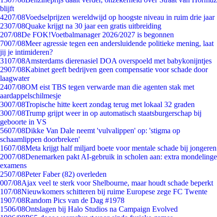
blijft
42
07/08
Voedselprijzen wereldwijd op hoogste niveau in ruim drie jaar
23
07/08
Quake krijgt na 30 jaar een gratis uitbreiding
2
07/08
De FOK!Voetbalmanager 2026/2027 is begonnen
70
07/08
Meer agressie tegen een andersluidende politieke mening, laat
jij je intimideren?
31
07/08
Amsterdams dierenasiel DOA overspoeld met babykonijntjes
29
07/08
Kabinet geeft bedrijven geen compensatie voor schade door
laagwater
24
07/08
OM eist TBS tegen verwarde man die agenten stak met
aardappelschilmesje
30
07/08
Tropische hitte keert zondag terug met lokaal 32 graden
30
07/08
Trump grijpt weer in op automatisch staatsburgerschap bij
geboorte in VS
56
07/08
Dikke Van Dale neemt 'vulvalippen' op: 'stigma op
schaamlippen doorbreken'
16
07/08
Meta krijgt half miljard boete voor mentale schade bij jongeren
20
07/08
Denemarken pakt AI-gebruik in scholen aan: extra mondelinge
examens
25
07/08
Peter Faber (82) overleden
0
07/08
Ajax veel te sterk voor Shelbourne, maar houdt schade beperkt
1
07/08
Nieuwkomers schitteren bij ruime Europese zege FC Twente
19
07/08
Random Pics van de Dag #1978
15
06/08
Ontslagen bij Halo Studios na Campaign Evolved