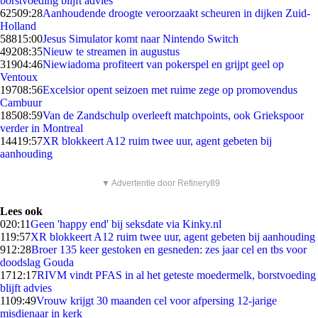
borstvoeding blijft advies
625
09:28
Aanhoudende droogte veroorzaakt scheuren in dijken Zuid-
Holland
588
15:00
Jesus Simulator komt naar Nintendo Switch
492
08:35
Nieuw te streamen in augustus
319
04:46
Niewiadoma profiteert van pokerspel en grijpt geel op
Ventoux
197
08:56
Excelsior opent seizoen met ruime zege op promovendus
Cambuur
185
08:59
Van de Zandschulp overleeft matchpoints, ook Griekspoor
verder in Montreal
144
19:57
XR blokkeert A12 ruim twee uur, agent gebeten bij
aanhouding
▼ Advertentie door Refinery89
Lees ook
0
20:11
Geen 'happy end' bij seksdate via Kinky.nl
1
19:57
XR blokkeert A12 ruim twee uur, agent gebeten bij aanhouding
9
12:28
Broer 135 keer gestoken en gesneden: zes jaar cel en tbs voor
doodslag Gouda
17
12:17
RIVM vindt PFAS in al het geteste moedermelk, borstvoeding
blijft advies
11
09:49
Vrouw krijgt 30 maanden cel voor afpersing 12-jarige
misdienaar in kerk