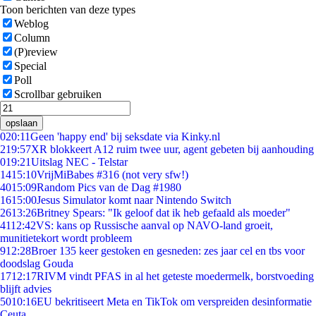
Toon berichten van deze types
Weblog
Column
(P)review
Special
Poll
Scrollbar gebruiken
opslaan
0
20:11
Geen 'happy end' bij seksdate via Kinky.nl
2
19:57
XR blokkeert A12 ruim twee uur, agent gebeten bij aanhouding
0
19:21
Uitslag NEC - Telstar
14
15:10
VrijMiBabes #316 (not very sfw!)
40
15:09
Random Pics van de Dag #1980
16
15:00
Jesus Simulator komt naar Nintendo Switch
26
13:26
Britney Spears: "Ik geloof dat ik heb gefaald als moeder"
41
12:42
VS: kans op Russische aanval op NAVO-land groeit,
munitietekort wordt probleem
9
12:28
Broer 135 keer gestoken en gesneden: zes jaar cel en tbs voor
doodslag Gouda
17
12:17
RIVM vindt PFAS in al het geteste moedermelk, borstvoeding
blijft advies
50
10:16
EU bekritiseert Meta en TikTok om verspreiden desinformatie
Ceuta