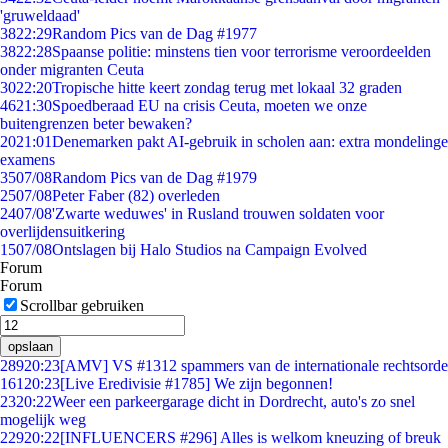
'gruweldaad'
38
22:29
Random Pics van de Dag #1977
38
22:28
Spaanse politie: minstens tien voor terrorisme veroordeelden
onder migranten Ceuta
30
22:20
Tropische hitte keert zondag terug met lokaal 32 graden
46
21:30
Spoedberaad EU na crisis Ceuta, moeten we onze
buitengrenzen beter bewaken?
20
21:01
Denemarken pakt AI-gebruik in scholen aan: extra mondelinge
examens
35
07/08
Random Pics van de Dag #1979
25
07/08
Peter Faber (82) overleden
24
07/08
'Zwarte weduwes' in Rusland trouwen soldaten voor
overlijdensuitkering
15
07/08
Ontslagen bij Halo Studios na Campaign Evolved
Forum
Forum
Scrollbar gebruiken
opslaan
289
20:23
[AMV] VS #1312 spammers van de internationale rechtsorde
161
20:23
[Live Eredivisie #1785] We zijn begonnen!
23
20:22
Weer een parkeergarage dicht in Dordrecht, auto's zo snel
mogelijk weg
229
20:22
[INFLUENCERS #296] Alles is welkom kneuzing of breuk