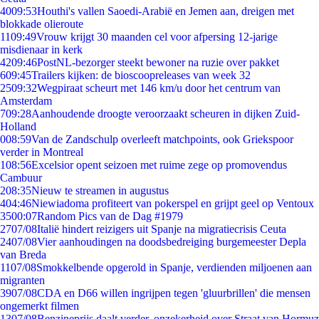
40
09:53
Houthi's vallen Saoedi-Arabië en Jemen aan, dreigen met
blokkade olieroute
11
09:49
Vrouw krijgt 30 maanden cel voor afpersing 12-jarige
misdienaar in kerk
42
09:46
PostNL-bezorger steekt bewoner na ruzie over pakket
6
09:45
Trailers kijken: de bioscoopreleases van week 32
25
09:32
Wegpiraat scheurt met 146 km/u door het centrum van
Amsterdam
7
09:28
Aanhoudende droogte veroorzaakt scheuren in dijken Zuid-
Holland
0
08:59
Van de Zandschulp overleeft matchpoints, ook Griekspoor
verder in Montreal
1
08:56
Excelsior opent seizoen met ruime zege op promovendus
Cambuur
2
08:35
Nieuw te streamen in augustus
4
04:46
Niewiadoma profiteert van pokerspel en grijpt geel op Ventoux
35
00:07
Random Pics van de Dag #1979
27
07/08
Italië hindert reizigers uit Spanje na migratiecrisis Ceuta
24
07/08
Vier aanhoudingen na doodsbedreiging burgemeester Depla
van Breda
11
07/08
Smokkelbende opgerold in Spanje, verdienden miljoenen aan
migranten
39
07/08
CDA en D66 willen ingrijpen tegen 'gluurbrillen' die mensen
ongemerkt filmen
13
07/08
Benzineprijs daalt verder, onzekerheid over Straat van Hormuz