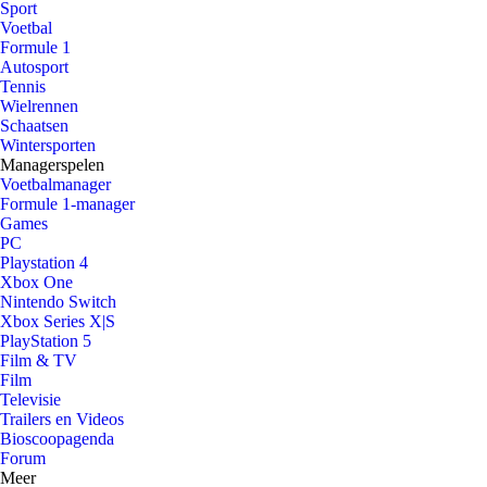
Sport
Voetbal
Formule 1
Autosport
Tennis
Wielrennen
Schaatsen
Wintersporten
Managerspelen
Voetbalmanager
Formule 1-manager
Games
PC
Playstation 4
Xbox One
Nintendo Switch
Xbox Series X|S
PlayStation 5
Film & TV
Film
Televisie
Trailers en Videos
Bioscoopagenda
Forum
Meer