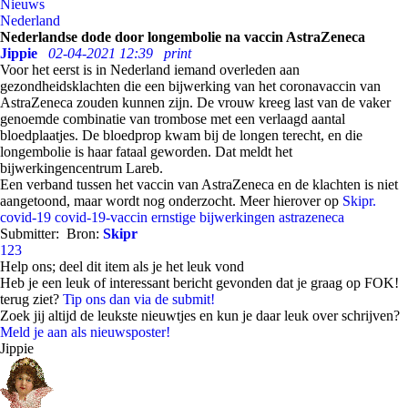
Nieuws
Nederland
Nederlandse dode door longembolie na vaccin AstraZeneca
Jippie
02-04-2021 12:39
print
Voor het eerst is in Nederland iemand overleden aan
gezondheidsklachten die een bijwerking van het coronavaccin van
AstraZeneca zouden kunnen zijn. De vrouw kreeg last van de vaker
genoemde combinatie van trombose met een verlaagd aantal
bloedplaatjes. De bloedprop kwam bij de longen terecht, en die
longembolie is haar fataal geworden. Dat meldt het
bijwerkingencentrum Lareb.
Een verband tussen het vaccin van AstraZeneca en de klachten is niet
aangetoond, maar wordt nog onderzocht. Meer hierover op
Skipr.
covid-19
covid-19-vaccin
ernstige bijwerkingen astrazeneca
Submitter:
Bron:
Skipr
123
Help ons; deel dit item als je het leuk vond
Heb je een leuk of interessant bericht gevonden dat je graag op FOK!
terug ziet?
Tip ons dan via de submit!
Zoek jij altijd de leukste nieuwtjes en kun je daar leuk over schrijven?
Meld je aan als nieuwsposter!
Jippie