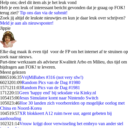
Help ons; deel dit item als je het leuk vond
Heb je een leuk of interessant bericht gevonden dat je graag op FOK!
terug ziet?
Tip ons dan via de submit!
Zoek jij altijd de leukste nieuwtjes en kun je daar leuk over schrijven?
Meld je aan als nieuwsposter!
Jippie
Elke dag maak ik even tijd voor de FP om het internet af te struinen op
zoek naar nieuws.
Part-time werkzaam als adviseur Kwaliteit Arbo en Milieu, dus tijd om
bijdragen aan FOK! te leveren.
Meest gelezen
88651
06:35
VrijMiBabes #316 (not very sfw!)
60232
01:09
Random Pics van de Dag #1980
15712
11:03
Random Pics van de Dag #1981
1712
20:11
Geen 'happy end' bij seksdate via Kinky.nl
1054
15:00
Jesus Simulator komt naar Nintendo Switch
1050
23:46
Hoe 30 landen zich voorbereiden op mogelijke oorlog met
China en Noord-Korea
1045
19:57
XR blokkeert A12 ruim twee uur, agent gebeten bij
aanhouding
1023
21:14
Vrouw krijgt door verwisseling het embryo van ander stel