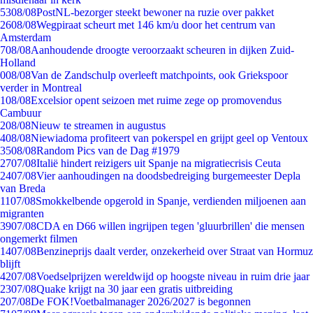
53
08/08
PostNL-bezorger steekt bewoner na ruzie over pakket
26
08/08
Wegpiraat scheurt met 146 km/u door het centrum van
Amsterdam
7
08/08
Aanhoudende droogte veroorzaakt scheuren in dijken Zuid-
Holland
0
08/08
Van de Zandschulp overleeft matchpoints, ook Griekspoor
verder in Montreal
1
08/08
Excelsior opent seizoen met ruime zege op promovendus
Cambuur
2
08/08
Nieuw te streamen in augustus
4
08/08
Niewiadoma profiteert van pokerspel en grijpt geel op Ventoux
35
08/08
Random Pics van de Dag #1979
27
07/08
Italië hindert reizigers uit Spanje na migratiecrisis Ceuta
24
07/08
Vier aanhoudingen na doodsbedreiging burgemeester Depla
van Breda
11
07/08
Smokkelbende opgerold in Spanje, verdienden miljoenen aan
migranten
39
07/08
CDA en D66 willen ingrijpen tegen 'gluurbrillen' die mensen
ongemerkt filmen
14
07/08
Benzineprijs daalt verder, onzekerheid over Straat van Hormuz
blijft
42
07/08
Voedselprijzen wereldwijd op hoogste niveau in ruim drie jaar
23
07/08
Quake krijgt na 30 jaar een gratis uitbreiding
2
07/08
De FOK!Voetbalmanager 2026/2027 is begonnen