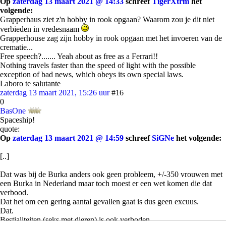
Op
zaterdag 13 maart 2021 @ 14:33
schreef
TigerXtrm
het
volgende:
Grapperhaus ziet z'n hobby in rook opgaan? Waarom zou je dit niet
verbieden in vredesnaam
Grapperhouse zag zijn hobby in rook opgaan met het invoeren van de
crematie...
Free speech?....... Yeah about as free as a Ferrari!!
Nothing travels faster than the speed of light with the possible
exception of bad news, which obeys its own special laws.
Laboro te salutante
zaterdag 13 maart 2021, 15:26 uur
#16
0
BasOne
Spaceship!
quote:
Op
zaterdag 13 maart 2021 @ 14:59
schreef
SiGNe
het volgende:
[..]
Dat was bij de Burka anders ook geen probleem, +/-350 vrouwen met
een Burka in Nederland maar toch moest er een wet komen die dat
verbood.
Dat het om een gering aantal gevallen gaat is dus geen excuus.
Dat.
Bestialiteiten (seks met dieren) is ook verboden.