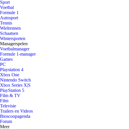
Sport
Voetbal
Formule 1
Autosport
Tennis
Wielrennen
Schaatsen
Wintersporten
Managerspelen
Voetbalmanager
Formule 1-manager
Games
PC
Playstation 4
Xbox One
Nintendo Switch
Xbox Series X|S
PlayStation 5
Film & TV
Film
Televisie
Trailers en Videos
Bioscoopagenda
Forum
Meer