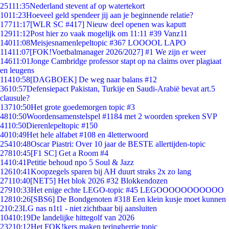
251
11:35
Nederland stevent af op watertekort
10
11:23
Hoeveel geld spendeer jij aan je beginnende relatie?
177
11:17
[WLR SC #417] Nieuw deel openen was kaputt
129
11:12
Post hier zo vaak mogelijk om 11:11 #39 Vanz11
140
11:08
Meisjesnamenlepeltopic #367 LOOOOL LAPO
114
11:07
[FOK!Voetbalmanager 2026/2027] #1 We zijn er weer
146
11:01
Jonge Cambridge professor stapt op na claims over plagiaat
en leugens
114
10:58
[DAGBOEK] De weg naar balans #12
36
10:57
Defensiepact Pakistan, Turkije en Saudi-Arabië bevat art.5
clausule?
137
10:50
Het grote goedemorgen topic #3
48
10:50
Woordensamenstelspel #1184 met 2 woorden spreken SVP
41
10:50
Dierenlepeltopic #150
40
10:49
Het hele alfabet #108 en 4letterwoord
254
10:48
Oscar Piastri: Over 10 jaar de BESTE allertijden-topic
278
10:45
[F1 SC] Get a Room #4
14
10:41
Petitie behoud npo 5 Soul & Jazz
126
10:41
Koopzegels sparen bij AH duurt straks 2x zo lang
271
10:40
[NET5] Het blok 2026 #32 Blokkendozen
279
10:33
Het enige echte LEGO-topic #45 LEGOOOOOOOOOOO
128
10:26
[SBS6] De Bondgenoten #318 Een klein kusje moet kunnen
2
10:23
LG nas n1t1 - niet zichtbaar bij aansluiten
104
10:19
De landelijke hittegolf van 2026
232
10:12
Het FOK!kers maken teringherrie topic