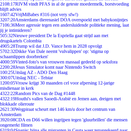
21
08:17
RIVM vindt PFAS in al de geteste moedermelk, borstvoeding
blijft advies
16
07:42
VrijMiBabes #316 (not very sfw!)
32
07:20
Amsterdams dierenasiel DOA overspoeld met babykonijntjes
71
06:36
Meer agressie tegen een andersluidende politieke mening, laat
jij je intimideren?
5
05:32
Nieuwe president De la Espriella gaat strijd aan met
drugskartels Colombia
49
05:28
Trump wil dat J.D. Vance hem in 2028 opvolgt
57
02:32
Dikke Van Dale neemt 'vulvalippen' op: 'stigma op
schaamlippen doorbreken'
40
00:59
Vinted-foto's van vrouwen massaal gedeeld op seksfora
22
00:28
Jesus Simulator komt naar Nintendo Switch
1
00:25
Uitslag AZ - ADO Den Haag
3
00:07
Uitslag NEC - Telstar
12
00:05
Vrouw krijgt 30 maanden cel voor afpersing 12-jarige
misdienaar in kerk
43
22:22
Random Pics van de Dag #1448
43
22:19
Houthi's vallen Saoedi-Arabië en Jemen aan, dreigen met
blokkade olieroute
26
21:30
Wegpiraat scheurt met 146 km/u door het centrum van
Amsterdam
39
20:08
CDA en D66 willen ingrijpen tegen 'gluurbrillen' die mensen
ongemerkt filmen
63
19:04
Spanje: bijna alle migranten in Ceuta weer teruggekeerd naar