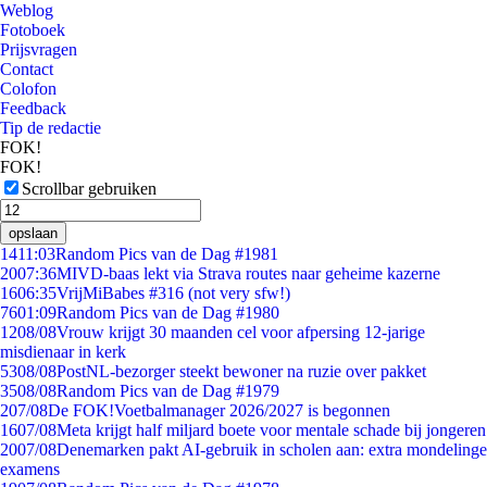
Weblog
Fotoboek
Prijsvragen
Contact
Colofon
Feedback
Tip de redactie
FOK!
FOK!
Scrollbar gebruiken
opslaan
14
11:03
Random Pics van de Dag #1981
20
07:36
MIVD-baas lekt via Strava routes naar geheime kazerne
16
06:35
VrijMiBabes #316 (not very sfw!)
76
01:09
Random Pics van de Dag #1980
12
08/08
Vrouw krijgt 30 maanden cel voor afpersing 12-jarige
misdienaar in kerk
53
08/08
PostNL-bezorger steekt bewoner na ruzie over pakket
35
08/08
Random Pics van de Dag #1979
2
07/08
De FOK!Voetbalmanager 2026/2027 is begonnen
16
07/08
Meta krijgt half miljard boete voor mentale schade bij jongeren
20
07/08
Denemarken pakt AI-gebruik in scholen aan: extra mondelinge
examens