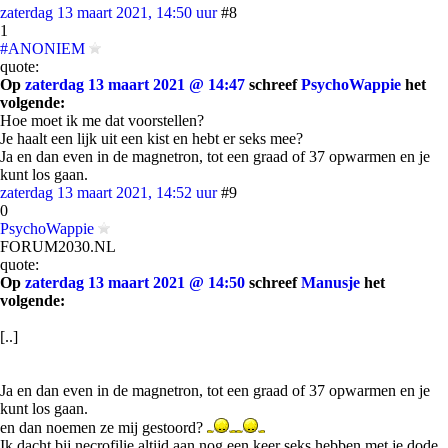
zaterdag 13 maart 2021, 14:50 uur
#8
1
#ANONIEM
quote:
Op
zaterdag 13 maart 2021 @ 14:47
schreef
PsychoWappie
het
volgende:
Hoe moet ik me dat voorstellen?
Je haalt een lijk uit een kist en hebt er seks mee?
Ja en dan even in de magnetron, tot een graad of 37 opwarmen en je
kunt los gaan.
zaterdag 13 maart 2021, 14:52 uur
#9
0
PsychoWappie
FORUM2030.NL
quote:
Op
zaterdag 13 maart 2021 @ 14:50
schreef
Manusje
het
volgende:
[..]
Ja en dan even in de magnetron, tot een graad of 37 opwarmen en je
kunt los gaan.
en dan noemen ze mij gestoord?
Ik dacht bij necrofilie altijd aan nog een keer seks hebben met je dode