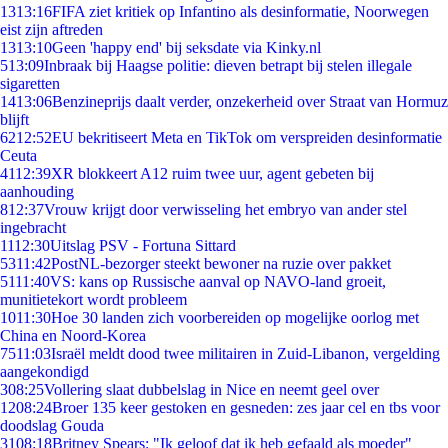
13
13:16
FIFA ziet kritiek op Infantino als desinformatie, Noorwegen
eist zijn aftreden
13
13:10
Geen 'happy end' bij seksdate via Kinky.nl
5
13:09
Inbraak bij Haagse politie: dieven betrapt bij stelen illegale
sigaretten
14
13:06
Benzineprijs daalt verder, onzekerheid over Straat van Hormuz
blijft
62
12:52
EU bekritiseert Meta en TikTok om verspreiden desinformatie
Ceuta
41
12:39
XR blokkeert A12 ruim twee uur, agent gebeten bij
aanhouding
8
12:37
Vrouw krijgt door verwisseling het embryo van ander stel
ingebracht
11
12:30
Uitslag PSV - Fortuna Sittard
53
11:42
PostNL-bezorger steekt bewoner na ruzie over pakket
51
11:40
VS: kans op Russische aanval op NAVO-land groeit,
munitietekort wordt probleem
10
11:30
Hoe 30 landen zich voorbereiden op mogelijke oorlog met
China en Noord-Korea
75
11:03
Israël meldt dood twee militairen in Zuid-Libanon, vergelding
aangekondigd
3
08:25
Vollering slaat dubbelslag in Nice en neemt geel over
12
08:24
Broer 135 keer gestoken en gesneden: zes jaar cel en tbs voor
doodslag Gouda
31
08:18
Britney Spears: "Ik geloof dat ik heb gefaald als moeder"