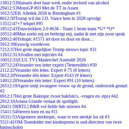
138
12:53
Huisarts doet haar werk onder invloed van alcohol
294
12:53
MotoGP #93 Met de TT in Assen
10
12:52
EK Atletiek 2026 te Birmingham #1
80
12:50
Trump wil dat J.D. Vance hem in 2028 opvolgt
135
12:47
+7 telspel #95
185
12:43
Touwtrekken 2.0 #636 - Team 1 beste team *G* *O*
105
12:40
Man zoekt mij en bedreigt mij, nadat ik met zijn zoon sprak
209
12:40
Teltopic #1571 tel door en door en door....
59
12:39
Eeuwig voortleven
72
12:37
Het grote dagelijkse Trump nieuws topic #31
126
12:31
Afvallen met injecties #4
160
12:31
[CUL TV] Masterchef Australië 2026
207
12:24
Verander een letter expert (7lettereditie) #50
21
12:22
Verander één letter. Expert # 75 (8 letters)
56
12:20
Verander één letter: Expert #143 (9 letters)
149
12:20
Verander één letter: Expert #91 (10 letters)
265
12:19
Agent smijt zwangere vrouw op de grond, onderzoek gestart
#2
69
12:17
Het grote Baktopic (voor bakfoto's, -vragen en -tips) #42
29
12:10
Ariana Grande verlaat de spotlight.
204
11:59
[RTL] B&B vol liefde 6de seizoen #4
154
11:54
Sterren toen en nu #11
163
11:53
Algemeen steektopic, waar er een steekje los zit #3
55
11:41
OM-Teamleider met kinderporno is oud-directeur van twee
basisscholen