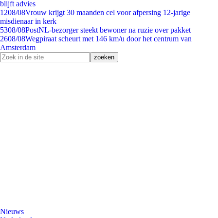
blijft advies
12
08/08
Vrouw krijgt 30 maanden cel voor afpersing 12-jarige
misdienaar in kerk
53
08/08
PostNL-bezorger steekt bewoner na ruzie over pakket
26
08/08
Wegpiraat scheurt met 146 km/u door het centrum van
Amsterdam
Nieuws