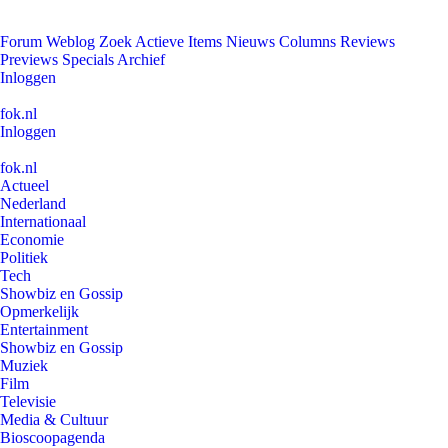
Forum
Weblog
Zoek
Actieve Items
Nieuws
Columns
Reviews
Previews
Specials
Archief
Inloggen
fok.nl
Inloggen
fok.nl
Actueel
Nederland
Internationaal
Economie
Politiek
Tech
Showbiz en Gossip
Opmerkelijk
Entertainment
Showbiz en Gossip
Muziek
Film
Televisie
Media & Cultuur
Bioscoopagenda