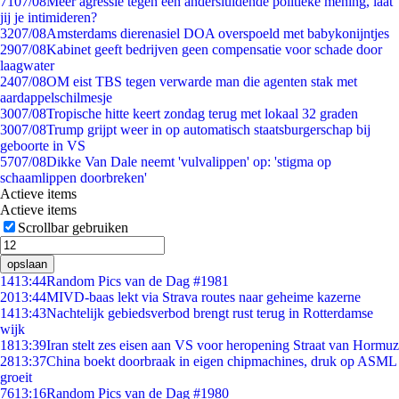
71
07/08
Meer agressie tegen een andersluidende politieke mening, laat
jij je intimideren?
32
07/08
Amsterdams dierenasiel DOA overspoeld met babykonijntjes
29
07/08
Kabinet geeft bedrijven geen compensatie voor schade door
laagwater
24
07/08
OM eist TBS tegen verwarde man die agenten stak met
aardappelschilmesje
30
07/08
Tropische hitte keert zondag terug met lokaal 32 graden
30
07/08
Trump grijpt weer in op automatisch staatsburgerschap bij
geboorte in VS
57
07/08
Dikke Van Dale neemt 'vulvalippen' op: 'stigma op
schaamlippen doorbreken'
Actieve items
Actieve items
Scrollbar gebruiken
opslaan
14
13:44
Random Pics van de Dag #1981
20
13:44
MIVD-baas lekt via Strava routes naar geheime kazerne
14
13:43
Nachtelijk gebiedsverbod brengt rust terug in Rotterdamse
wijk
18
13:39
Iran stelt zes eisen aan VS voor heropening Straat van Hormuz
28
13:37
China boekt doorbraak in eigen chipmachines, druk op ASML
groeit
76
13:16
Random Pics van de Dag #1980