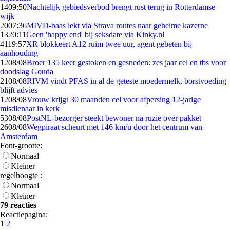
14
09:50
Nachtelijk gebiedsverbod brengt rust terug in Rotterdamse
wijk
20
07:36
MIVD-baas lekt via Strava routes naar geheime kazerne
13
20:11
Geen 'happy end' bij seksdate via Kinky.nl
41
19:57
XR blokkeert A12 ruim twee uur, agent gebeten bij
aanhouding
12
08/08
Broer 135 keer gestoken en gesneden: zes jaar cel en tbs voor
doodslag Gouda
21
08/08
RIVM vindt PFAS in al de geteste moedermelk, borstvoeding
blijft advies
12
08/08
Vrouw krijgt 30 maanden cel voor afpersing 12-jarige
misdienaar in kerk
53
08/08
PostNL-bezorger steekt bewoner na ruzie over pakket
26
08/08
Wegpiraat scheurt met 146 km/u door het centrum van
Amsterdam
Font-grootte:
Normaal
Kleiner
regelhoogte :
Normaal
Kleiner
79 reacties
Reactiepagina:
1
2