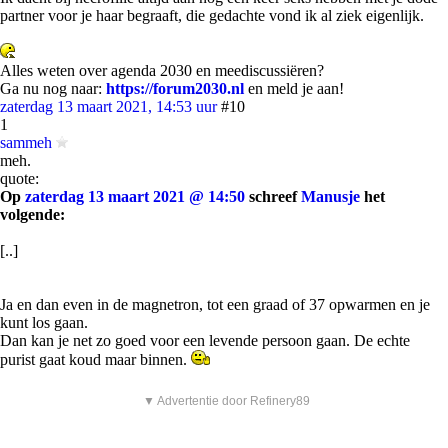
partner voor je haar begraaft, die gedachte vond ik al ziek eigenlijk.
Alles weten over agenda 2030 en meediscussiëren?
Ga nu nog naar:
https://forum2030.nl
en meld je aan!
zaterdag 13 maart 2021, 14:53 uur
#10
1
sammeh
meh.
quote:
Op
zaterdag 13 maart 2021 @ 14:50
schreef
Manusje
het
volgende:
[..]
Ja en dan even in de magnetron, tot een graad of 37 opwarmen en je
kunt los gaan.
Dan kan je net zo goed voor een levende persoon gaan. De echte
purist gaat koud maar binnen.
▼ Advertentie door Refinery89