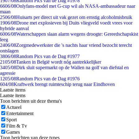
19
07/08
Random Pics van de Dag #1978
66
06/08
Onlyfans-model met G-cup wil als NASA-ambassadeur naar
maan
25
06/08
Huisarts per direct uit vak gezet om ernstig alcoholmisbruik
19
06/08
Drone met explosieven bij Duits vliegveld voedt vrees voor
hybride aanval
60
06/08
Waterschappen slaan alarm wegens droogte: Gereedschapskist
leeg
24
06/08
Zorgmedewerkster die 's nachts haar vriend bezocht terecht
ontslagen
38
06/08
Random Pics van de Dag #1977
21
05/08
Tanken in België wordt nóg aantrekkelijker
34
05/08
Dirk sluit supermarkt op de Wallen na golf van diefstal en
agressie
12
05/08
Random Pics van de Dag #1976
6
04/08
Kraftwerk brengt ruimteschip terug naar Eindhoven
Laatste items
Laatste items
Toon berichten uit deze thema's
Actueel
Entertainment
Sport
Film & Tv
Games
Toon berichten van deze types