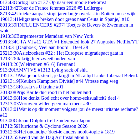
0
13:43
Oorlog Iran #137 Op naar een mooie toekomst
221
13:42
Tour de France femmes 2026 #5 Lollergps
87
13:42
Unieke aanpak stopt jarenlange overlast in Rotterdamse wijk
190
13:41
Migranten breken door grens naar Ceuta in Spanje,l #10
89
13:39
[INFLUENCERS #297] Toetjes & Bevers & Zwemmen in
water
19
13:36
Burgemeester Mamdani van New York
99
13:34
GTA VI #12 GTA VI Extended look 27 Augustus Netflix/YT
12
13:31
[Dagboek] Veel aan hoofd - Deel 28
252
13:30
Asielzoekers #22 : Het Europese migratiepact gaat in
12
13:26
Ik krijg hier zweethanden van.
191
13:26
[Wielrennen #616] Brennan!
9
13:20
[AMV] VS #1313 Lying sack of shit.
195
13:19
Wat je ook stemt, je krijgt in NL altijd Links Liberaal Beleid.
182
13:19
[Keuken Kampioen Divisie] #44 Vitesse mag weg
267
13:18
Russia vs Ukraine #91
30
13:08
Prijs Bar le duc rood in het buitenland
136
13:08
Hoe denkt God echt over homo-seksualiteit? deel 4
123
13:03
Vrouwen willen geen man meer #30
170
13:01
Wat is op dit moment volgens jou de meest irritante reclame?
#12
9
13:00
Orkaan Dolphin treft zuiden van Japan
117
12:59
Hurricane & Cyclone Season 2026
103
12:58
Het oneindige 'doet-ie anders nooit'-topic # 1819
271
12:55
Beeld van de Dag Art Installation b