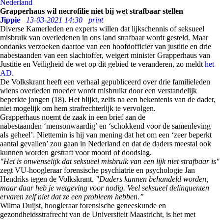
Nederland
Grapperhaus wil necrofilie niet bij wet strafbaar stellen
Jippie
13-03-2021 14:30
print
Diverse Kamerleden en experts willen dat lijkschennis of seksueel
misbruik van overledenen in ons land strafbaar wordt gesteld. Maar
ondanks verzoeken daartoe van een hoofdofficier van justitie en drie
nabestaanden van een slachtoffer, weigert minister Grapperhaus van
Justitie en Veiligheid de wet op dit gebied te veranderen, zo meldt
het
AD.
De Volkskrant heeft een verhaal gepubliceerd over drie familieleden
wiens overleden moeder wordt misbruikt door een verstandelijk
beperkte jongen (18). Het blijkt, zelfs na een bekentenis van de dader,
niet mogelijk om hem strafrechterlijk te vervolgen.
Grapperhaus noemt de zaak in een brief aan de
nabestaanden ‘mensonwaardig’ en ‘schokkend voor de samenleving
als geheel’. Niettemin is hij van mening dat het om een ‘zeer beperkt
aantal gevallen’ zou gaan in Nederland en dat de daders meestal ook
kunnen worden gestraft voor moord of doodslag.
"Het is onwenselijk dat seksueel misbruik van een lijk niet strafbaar is"
zegt VU-hoogleraar forensische psychiatrie en psychologie Jan
Hendriks tegen de Volkskrant.
"Daders kunnen behandeld worden,
maar daar heb je wetgeving voor nodig. Veel seksueel delinquenten
ervaren zelf niet dat ze een probleem hebben.’’
Wilma Duijst, hoogleraar forensische geneeskunde en
gezondheidsstrafrecht van de Universiteit Maastricht, is het met