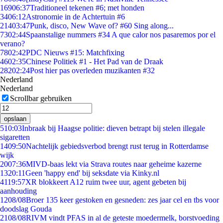
169
06:37
Traditioneel tekenen #6; met honden
34
06:12
Astronomie in de Achtertuin #6
214
03:47
Punk, disco, New Wave of? #60 Sing along...
73
02:44
Spaanstalige nummers #34 A que calor nos pasaremos por el
verano?
78
02:42
PDC Nieuws #15: Matchfixing
46
02:35
Chinese Politiek #1 - Het Pad van de Draak
282
02:24
Post hier pas overleden muzikanten #32
Nederland
Nederland
Scrollbar gebruiken
opslaan
5
10:03
Inbraak bij Haagse politie: dieven betrapt bij stelen illegale
sigaretten
14
09:50
Nachtelijk gebiedsverbod brengt rust terug in Rotterdamse
wijk
20
07:36
MIVD-baas lekt via Strava routes naar geheime kazerne
13
20:11
Geen 'happy end' bij seksdate via Kinky.nl
41
19:57
XR blokkeert A12 ruim twee uur, agent gebeten bij
aanhouding
12
08/08
Broer 135 keer gestoken en gesneden: zes jaar cel en tbs voor
doodslag Gouda
21
08/08
RIVM vindt PFAS in al de geteste moedermelk, borstvoeding