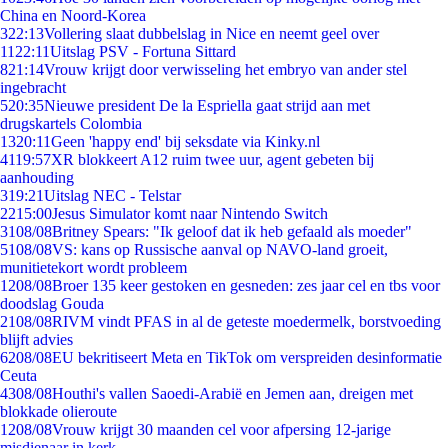
China en Noord-Korea
3
22:13
Vollering slaat dubbelslag in Nice en neemt geel over
11
22:11
Uitslag PSV - Fortuna Sittard
8
21:14
Vrouw krijgt door verwisseling het embryo van ander stel
ingebracht
5
20:35
Nieuwe president De la Espriella gaat strijd aan met
drugskartels Colombia
13
20:11
Geen 'happy end' bij seksdate via Kinky.nl
41
19:57
XR blokkeert A12 ruim twee uur, agent gebeten bij
aanhouding
3
19:21
Uitslag NEC - Telstar
22
15:00
Jesus Simulator komt naar Nintendo Switch
31
08/08
Britney Spears: "Ik geloof dat ik heb gefaald als moeder"
51
08/08
VS: kans op Russische aanval op NAVO-land groeit,
munitietekort wordt probleem
12
08/08
Broer 135 keer gestoken en gesneden: zes jaar cel en tbs voor
doodslag Gouda
21
08/08
RIVM vindt PFAS in al de geteste moedermelk, borstvoeding
blijft advies
62
08/08
EU bekritiseert Meta en TikTok om verspreiden desinformatie
Ceuta
43
08/08
Houthi's vallen Saoedi-Arabië en Jemen aan, dreigen met
blokkade olieroute
12
08/08
Vrouw krijgt 30 maanden cel voor afpersing 12-jarige
misdienaar in kerk