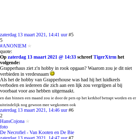
zaterdag 13 maart 2021, 14:41 uur
#5
5
#ANONIEM
quote:
Op
zaterdag 13 maart 2021 @ 14:33
schreef
TigerXtrm
het
volgende:
Grapperhaus ziet z'n hobby in rook opgaan? Waarom zou je dit niet
verbieden in vredesnaam
Als het de hobby van Grapperhouse was had hij het luidkeels
verboden en iedereen die zich aan een lijk zou vergrijpen al bij
voorbaat voor aso hebben uitgemaakt.
en dan binnen een maand zou ie door de pers op het kerkhof betrapt worden en er
uiteindelijk nog gewoon mee wegkomen ook
zaterdag 13 maart 2021, 14:46 uur
#6
2
HansCojona
foto
De Necrofiel - Van Kooten en De Bie
zaterdag 13 maart 2021, 14:47 uur
#7