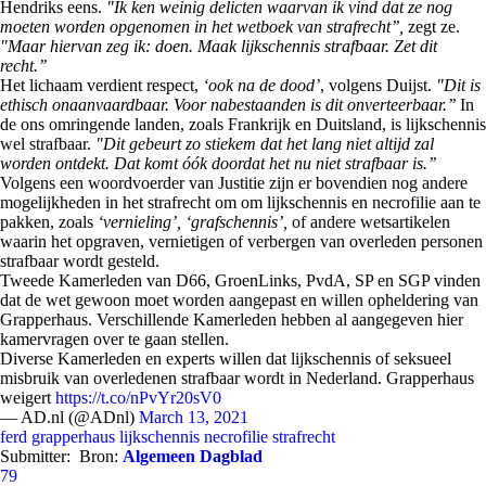
Hendriks eens.
"Ik ken weinig delicten waarvan ik vind dat ze nog
moeten worden opgenomen in het wetboek van strafrecht’’,
zegt ze.
"Maar hiervan zeg ik: doen. Maak lijkschennis strafbaar. Zet dit
recht.’’
Het lichaam verdient respect,
‘ook na de dood’
, volgens Duijst.
"Dit is
ethisch onaanvaardbaar. Voor nabestaanden is dit onverteerbaar.’’
In
de ons omringende landen, zoals Frankrijk en Duitsland, is lijkschennis
wel strafbaar.
"Dit gebeurt zo stiekem dat het lang niet altijd zal
worden ontdekt. Dat komt óók doordat het nu niet strafbaar is.’’
Volgens een woordvoerder van Justitie zijn er bovendien nog andere
mogelijkheden in het strafrecht om om lijkschennis en necrofilie aan te
pakken, zoals
‘vernieling’, ‘grafschennis’,
of andere wetsartikelen
waarin het opgraven, vernietigen of verbergen van overleden personen
strafbaar wordt gesteld.
Tweede Kamerleden van D66, GroenLinks, PvdA, SP en SGP vinden
dat de wet gewoon moet worden aangepast en willen opheldering van
Grapperhaus. Verschillende Kamerleden hebben al aangegeven hier
kamervragen over te gaan stellen.
Diverse Kamerleden en experts willen dat lijkschennis of seksueel
misbruik van overledenen strafbaar wordt in Nederland. Grapperhaus
weigert
https://t.co/nPvYr20sV0
— AD.nl (@ADnl)
March 13, 2021
ferd grapperhaus
lijkschennis
necrofilie
strafrecht
Submitter:
Bron:
Algemeen Dagblad
79