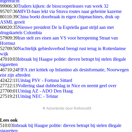
ingebracht
999
06:30
Trailers kijken: de bioscoopreleases van week 32
957
07:36
MIVD-baas lekt via Strava routes naar geheime kazerne
801
10:39
China boekt doorbraak in eigen chipmachines, druk op
ASML groeit
600
20:35
Nieuwe president De la Espriella gaat strijd aan met
drugskartels Colombia
579
09:39
Iran stelt zes eisen aan VS voor heropening Straat van
Hormuz
527
09:50
Nachtelijk gebiedsverbod brengt rust terug in Rotterdamse
wijk
470
10:03
Inbraak bij Haagse politie: dieven betrapt bij stelen illegale
sigaretten
467
10:24
FIFA ziet kritiek op Infantino als desinformatie, Noorwegen
eist zijn aftreden
424
22:11
Uitslag PSV - Fortuna Sittard
277
22:13
Vollering slaat dubbelslag in Nice en neemt geel over
277
00:01
Uitslag AZ - ADO Den Haag
275
19:21
Uitslag NEC - Telstar
▼ Advertentie door Refinery89
Lees ook
5
10:03
Inbraak bij Haagse politie: dieven betrapt bij stelen illegale
sigaretten