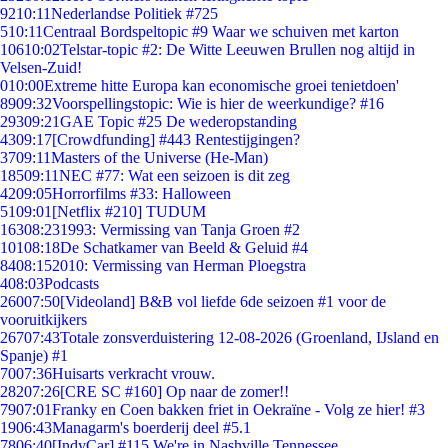
92
10:11
Nederlandse Politiek #725
5
10:11
Centraal Bordspeltopic #9 Waar we schuiven met karton
106
10:02
Telstar-topic #2: De Witte Leeuwen Brullen nog altijd in
Velsen-Zuid!
0
10:00
Extreme hitte Europa kan economische groei tenietdoen'
89
09:32
Voorspellingstopic: Wie is hier de weerkundige? #16
293
09:21
GAE Topic #25 De wederopstanding
43
09:17
[Crowdfunding] #443 Rentestijgingen?
37
09:11
Masters of the Universe (He-Man)
185
09:11
NEC #77: Wat een seizoen is dit zeg
42
09:05
Horrorfilms #33: Halloween
51
09:01
[Netflix #210] TUDUM
163
08:23
1993: Vermissing van Tanja Groen #2
101
08:18
De Schatkamer van Beeld & Geluid #4
84
08:15
2010: Vermissing van Herman Ploegstra
4
08:03
Podcasts
260
07:50
[Videoland] B&B vol liefde 6de seizoen #1 voor de
vooruitkijkers
267
07:43
Totale zonsverduistering 12-08-2026 (Groenland, IJsland en
Spanje) #1
70
07:36
Huisarts verkracht vrouw.
282
07:26
[CRE SC #160] Op naar de zomer!!
79
07:01
Franky en Coen bakken friet in Oekraïne - Volg ze hier! #3
19
06:43
Managarm's boerderij deel #5.1
78
06:40
[IndyCar] #115 We're in Nashville Tennessee