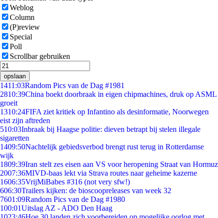
Weblog
Column
(P)review
Special
Poll
Scrollbar gebruiken
opslaan
14
11:03
Random Pics van de Dag #1981
28
10:39
China boekt doorbraak in eigen chipmachines, druk op ASML
groeit
13
10:24
FIFA ziet kritiek op Infantino als desinformatie, Noorwegen
eist zijn aftreden
5
10:03
Inbraak bij Haagse politie: dieven betrapt bij stelen illegale
sigaretten
14
09:50
Nachtelijk gebiedsverbod brengt rust terug in Rotterdamse
wijk
18
09:39
Iran stelt zes eisen aan VS voor heropening Straat van Hormuz
20
07:36
MIVD-baas lekt via Strava routes naar geheime kazerne
16
06:35
VrijMiBabes #316 (not very sfw!)
6
06:30
Trailers kijken: de bioscoopreleases van week 32
76
01:09
Random Pics van de Dag #1980
1
00:01
Uitslag AZ - ADO Den Haag
10
23:46
Hoe 30 landen zich voorbereiden op mogelijke oorlog met