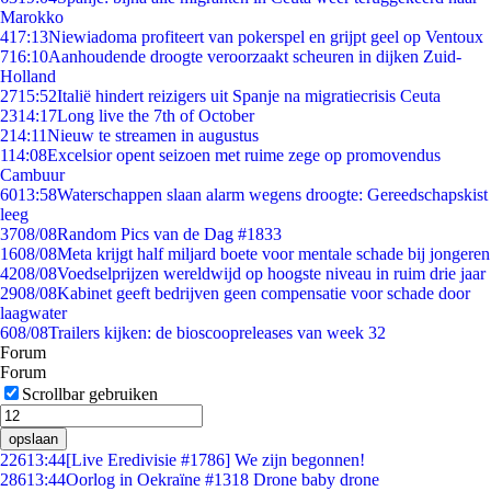
Marokko
4
17:13
Niewiadoma profiteert van pokerspel en grijpt geel op Ventoux
7
16:10
Aanhoudende droogte veroorzaakt scheuren in dijken Zuid-
Holland
27
15:52
Italië hindert reizigers uit Spanje na migratiecrisis Ceuta
23
14:17
Long live the 7th of October
2
14:11
Nieuw te streamen in augustus
1
14:08
Excelsior opent seizoen met ruime zege op promovendus
Cambuur
60
13:58
Waterschappen slaan alarm wegens droogte: Gereedschapskist
leeg
37
08/08
Random Pics van de Dag #1833
16
08/08
Meta krijgt half miljard boete voor mentale schade bij jongeren
42
08/08
Voedselprijzen wereldwijd op hoogste niveau in ruim drie jaar
29
08/08
Kabinet geeft bedrijven geen compensatie voor schade door
laagwater
6
08/08
Trailers kijken: de bioscoopreleases van week 32
Forum
Forum
Scrollbar gebruiken
opslaan
226
13:44
[Live Eredivisie #1786] We zijn begonnen!
286
13:44
Oorlog in Oekraïne #1318 Drone baby drone