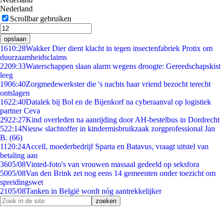
Nederland
Scrollbar gebruiken
opslaan
16
10:28
Wakker Dier dient klacht in tegen insectenfabriek Protix om
duurzaamheidsclaims
22
09:33
Waterschappen slaan alarm wegens droogte: Gereedschapskist
leeg
19
06:40
Zorgmedewerkster die 's nachts haar vriend bezocht terecht
ontslagen
16
22:40
Datalek bij Bol en de Bijenkorf na cyberaanval op logistiek
partner Ceva
29
22:27
Kind overleden na aanrijding door AH-bestelbus in Dordrecht
5
22:14
Nieuw slachtoffer in kindermisbruikzaak zorgprofessional Jan
B. (66)
11
20:24
Accell, moederbedrijf Sparta en Batavus, vraagt uitstel van
betaling aan
36
05/08
Vinted-foto's van vrouwen massaal gedeeld op seksfora
50
05/08
Van den Brink zet nog eens 14 gemeenten onder toezicht om
spreidingswet
21
05/08
Tanken in België wordt nóg aantrekkelijker