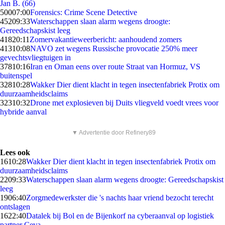
Jan B. (66)
500
07:00
Forensics: Crime Scene Detective
452
09:33
Waterschappen slaan alarm wegens droogte:
Gereedschapskist leeg
418
20:11
Zomervakantieweerbericht: aanhoudend zomers
413
10:08
NAVO zet wegens Russische provocatie 250% meer
gevechtsvliegtuigen in
378
10:16
Iran en Oman eens over route Straat van Hormuz, VS
buitenspel
328
10:28
Wakker Dier dient klacht in tegen insectenfabriek Protix om
duurzaamheidsclaims
323
10:32
Drone met explosieven bij Duits vliegveld voedt vrees voor
hybride aanval
▼ Advertentie door Refinery89
Lees ook
16
10:28
Wakker Dier dient klacht in tegen insectenfabriek Protix om
duurzaamheidsclaims
22
09:33
Waterschappen slaan alarm wegens droogte: Gereedschapskist
leeg
19
06:40
Zorgmedewerkster die 's nachts haar vriend bezocht terecht
ontslagen
16
22:40
Datalek bij Bol en de Bijenkorf na cyberaanval op logistiek
partner Ceva