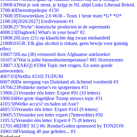
138
08:43
Wat je ook stemt, je krijgt in NL altijd Links Liberaal Beleid.
37
08:40
Dierenlepeltopic #150
176
08:39
Touwtrekken 2.0 #636 - Team 1 beste team *G* *O*
21
08:28
[2026/2027] Eredivisietoto #1
150
08:25
"Niche"-historische producten in de supermarkt
40
08:23
[Dagboek] What's in your head? #2
158
08:20
Lizzy (21) op klaarlichte dag zwaar mishandeld
218
08:01
GR: Elk glas alcohol is riskant, geen bewijs voor gunstig
effect
108
07:50
Lisa (38) vermoord door Afghaanse asielzoeker
161
07:47
Wat is jullie binnenhuistemperatuur? #81 Horrorzomer
138
07:33
[AKQ] #3384 Topic met vragen. En soms goede
antwoorden.
40
07:03
[Netflix #210] TUDUM
60
07:00
De neergang van Duitsland als lichtend voorbeeld #3
187
06:23
Politieke meme's en spotprenten #11
139
06:21
Verander één letter: Expert #91 (10 letters)
19
06:04
Het grote dagelijkse Trump nieuws topic #31
41
05:58
Welke accu's? en halen uit Asie?
46
05:55
Verander één letter: Expert #143 (9 letters)
196
05:53
Verander een letter expert (7lettereditie) #50
11
05:52
Verander één letter. Expert # 75 (8 letters)
127
01:48
[DRT SC] #6: RendacGoden sponsored by TONZON
169
01:08
Vandaag 40 jaar geleden... #3
Nederland