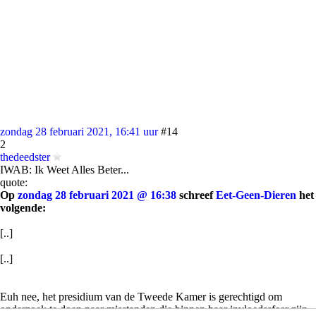
zondag 28 februari 2021, 16:41 uur
#14
2
thedeedster
IWAB: Ik Weet Alles Beter...
quote:
Op
zondag 28 februari 2021 @ 16:38
schreef
Eet-Geen-Dieren
het
volgende:
[..]
[..]
Euh nee, het presidium van de Tweede Kamer is gerechtigd om
onderzoek te doen naar misstanden die binnen haar invloedssfeer zijn