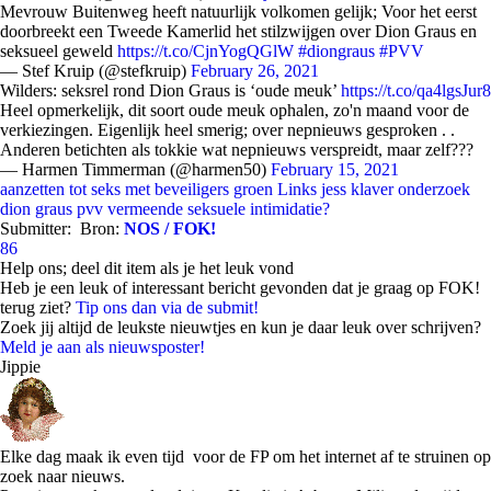
Mevrouw Buitenweg heeft natuurlijk volkomen gelijk; Voor het eerst
doorbreekt een Tweede Kamerlid het stilzwijgen over Dion Graus en
seksueel geweld
https://t.co/CjnYogQGlW
#diongraus
#PVV
— Stef Kruip (@stefkruip)
February 26, 2021
Wilders: seksrel rond Dion Graus is ‘oude meuk’
https://t.co/qa4lgsJur8
Heel opmerkelijk, dit soort oude meuk ophalen, zo'n maand voor de
verkiezingen. Eigenlijk heel smerig; over nepnieuws gesproken . .
Anderen betichten als tokkie wat nepnieuws verspreidt, maar zelf???
— Harmen Timmerman (@harmen50)
February 15, 2021
aanzetten tot seks met beveiligers
groen Links
jess klaver
onderzoek
dion graus
pvv
vermeende seksuele intimidatie?
Submitter:
Bron:
NOS / FOK!
86
Help ons; deel dit item als je het leuk vond
Heb je een leuk of interessant bericht gevonden dat je graag op FOK!
terug ziet?
Tip ons dan via de submit!
Zoek jij altijd de leukste nieuwtjes en kun je daar leuk over schrijven?
Meld je aan als nieuwsposter!
Jippie
Elke dag maak ik even tijd voor de FP om het internet af te struinen op
zoek naar nieuws.