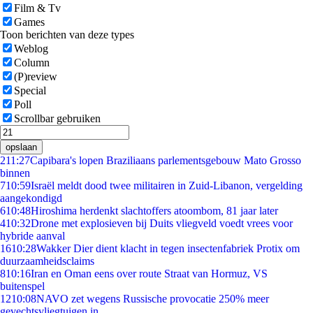
Film & Tv
Games
Toon berichten van deze types
Weblog
Column
(P)review
Special
Poll
Scrollbar gebruiken
opslaan
2
11:27
Capibara's lopen Braziliaans parlementsgebouw Mato Grosso
binnen
7
10:59
Israël meldt dood twee militairen in Zuid-Libanon, vergelding
aangekondigd
6
10:48
Hiroshima herdenkt slachtoffers atoombom, 81 jaar later
4
10:32
Drone met explosieven bij Duits vliegveld voedt vrees voor
hybride aanval
16
10:28
Wakker Dier dient klacht in tegen insectenfabriek Protix om
duurzaamheidsclaims
8
10:16
Iran en Oman eens over route Straat van Hormuz, VS
buitenspel
12
10:08
NAVO zet wegens Russische provocatie 250% meer
gevechtsvliegtuigen in