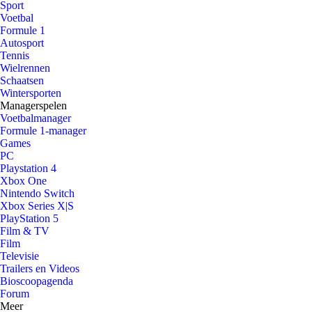
Sport
Voetbal
Formule 1
Autosport
Tennis
Wielrennen
Schaatsen
Wintersporten
Managerspelen
Voetbalmanager
Formule 1-manager
Games
PC
Playstation 4
Xbox One
Nintendo Switch
Xbox Series X|S
PlayStation 5
Film & TV
Film
Televisie
Trailers en Videos
Bioscoopagenda
Forum
Meer