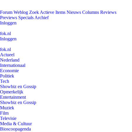
Forum
Weblog
Zoek
Actieve Items
Nieuws
Columns
Reviews
Previews
Specials
Archief
Inloggen
fok.nl
Inloggen
fok.nl
Actueel
Nederland
Internationaal
Economie
Politiek
Tech
Showbiz en Gossip
Opmerkelijk
Entertainment
Showbiz en Gossip
Muziek
Film
Televisie
Media & Cultuur
Bioscoopagenda