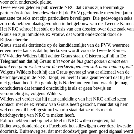
voor zo'n onderzoek pleitte.
Twee weken geleden publiceerde NRC dat Graus zijn toenmalige
partner (ook fractiemedeweker bij de PVV) gedurende meerdere jaren
aanzette tot seks met zijn particuliere beveiligers. Die gedwongen seks
zou ook hebben plaatsgevonden in het gebouw van de Tweede Kamer.
Het NRC schreef het stuk op basis van een dossier, over deze zaak van
Graus en zijn inmiddels ex-vrouw, dat wordt onderzocht door de
Rijksrecherche.
Graus staat als dertiende op de kandidatenlijst van de PVV, waarmee
er een reële kans is dat hij herkozen wordt voor de Tweede Kamer.
PVV-leider Wilders blijft achter Graus staan. Gisteren gaf hij in De
Telegraaf aan dat hij Graus
'niet voor de bus gaat gooien omdat een
krant een paar weken voor de verkiezingen een stuk naar buiten gooit'.
Volgens Wilders heeft hij aan Graus gevraagd wat er allemaal van de
berichtgeving in de NRC klopt, en heeft Graus geantwoord dat hij het
niet gedaan heeft. En gelukkig is Nederland een land waarin je mag
concluderen dat iemand onschuldig is als er geen bewijs en
veroordeling is, volgens Wilders.
Wilders zei verder dat hij naar aanleiding van het NRC artikel geen
contact met de ex-vrouw van Graus heeft gezocht, maar dat zij hem
wel een email heeft gestuurd waarin staat dat ze niets met de
berichtgeving van NRC te maken heeft.
Politici hebben niet op het artikel in NRC willen reageren, tot
Buitenweg donderdag op Facebook het stilzwijgen over deze kwestie
doorbrak. Buitenweg zei dat met doodzwijgen geen goed signaal werd