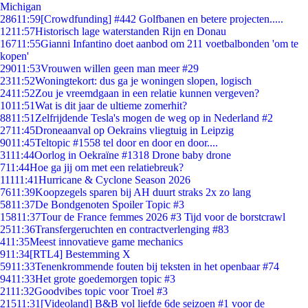
Michigan
286
11:59
[Crowdfunding] #442 Golfbanen en betere projecten.....
12
11:57
Historisch lage waterstanden Rijn en Donau
167
11:55
Gianni Infantino doet aanbod om 211 voetbalbonden 'om te
kopen'
290
11:53
Vrouwen willen geen man meer #29
23
11:52
Woningtekort: dus ga je woningen slopen, logisch
24
11:52
Zou je vreemdgaan in een relatie kunnen vergeven?
10
11:51
Wat is dit jaar de ultieme zomerhit?
88
11:51
Zelfrijdende Tesla's mogen de weg op in Nederland #2
27
11:45
Droneaanval op Oekrains vliegtuig in Leipzig
90
11:45
Teltopic #1558 tel door en door en door....
31
11:44
Oorlog in Oekraïne #1318 Drone baby drone
7
11:44
Hoe ga jij om met een relatiebreuk?
111
11:41
Hurricane & Cyclone Season 2026
76
11:39
Koopzegels sparen bij AH duurt straks 2x zo lang
58
11:37
De Bondgenoten Spoiler Topic #3
158
11:37
Tour de France femmes 2026 #3 Tijd voor de borstcrawl
25
11:36
Transfergeruchten en contractverlenging #83
4
11:35
Meest innovatieve game mechanics
9
11:34
[RTL4] Bestemming X
59
11:33
Tenenkrommende fouten bij teksten in het openbaar #74
94
11:33
Het grote goedemorgen topic #3
21
11:32
Goodvibes topic voor Troel #3
215
11:31
[Videoland] B&B vol liefde 6de seizoen #1 voor de