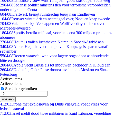
16
04/08
Italiaanse vrouw wint 1 miljoen, gooit kraslot per abuis weg
29
04/08
Spaanse politie: minstens tien voor terrorisme veroordeelden
onder migranten Ceuta
6
04/08
Kraftwerk brengt ruimteschip terug naar Eindhoven
1
04/08
Reusser wint tijdrit en neemt geel over, Nooijen knap tweede
7
04/08
Vakantiekiekje Verstappen en Wolff voedt geruchten over
Mercedes-overstap
18
04/08
Spotify bereikt mijlpaal, voor het eerst 300 miljoen premium-
abonnees
27
04/08
Houthi's vallen luchthaven Najran in Saoedi-Arabië aan
34
04/08
Albert Heijn halveert tempo van Koopzegels sparen vanaf
september
55
04/08
Boeren waarschuwen voor lagere oogst door aanhoudende
hitte en droogte
20
04/08
Apple vecht Britse eis tot inbouwen backdoor in iCloud aan
26
04/08
Doden bij Oekraïense droneaanvallen op Moskou en Sint-
Petersburg
Actieve items
Actieve items
Scrollbar gebruiken
opslaan
4
12:03
Drone met explosieven bij Duits vliegveld voedt vrees voor
hybride aanval
7
12:03
Israël meldt dood twee militairen in Zuid-Libanon, vergelding