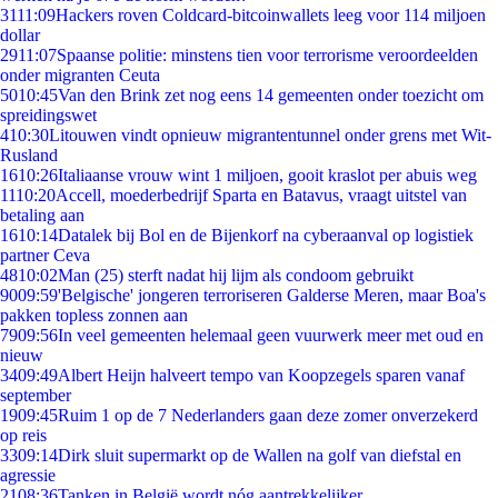
31
11:09
Hackers roven Coldcard-bitcoinwallets leeg voor 114 miljoen
dollar
29
11:07
Spaanse politie: minstens tien voor terrorisme veroordeelden
onder migranten Ceuta
50
10:45
Van den Brink zet nog eens 14 gemeenten onder toezicht om
spreidingswet
4
10:30
Litouwen vindt opnieuw migrantentunnel onder grens met Wit-
Rusland
16
10:26
Italiaanse vrouw wint 1 miljoen, gooit kraslot per abuis weg
11
10:20
Accell, moederbedrijf Sparta en Batavus, vraagt uitstel van
betaling aan
16
10:14
Datalek bij Bol en de Bijenkorf na cyberaanval op logistiek
partner Ceva
48
10:02
Man (25) sterft nadat hij lijm als condoom gebruikt
90
09:59
'Belgische' jongeren terroriseren Galderse Meren, maar Boa's
pakken topless zonnen aan
79
09:56
In veel gemeenten helemaal geen vuurwerk meer met oud en
nieuw
34
09:49
Albert Heijn halveert tempo van Koopzegels sparen vanaf
september
19
09:45
Ruim 1 op de 7 Nederlanders gaan deze zomer onverzekerd
op reis
33
09:14
Dirk sluit supermarkt op de Wallen na golf van diefstal en
agressie
21
08:36
Tanken in België wordt nóg aantrekkelijker