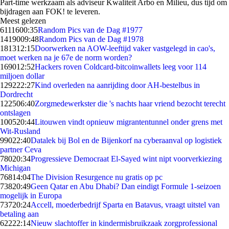
Part-time werkzaam als adviseur Kwaliteit Arbo en Milieu, dus tijd om
bijdragen aan FOK! te leveren.
Meest gelezen
61116
00:35
Random Pics van de Dag #1977
14190
09:48
Random Pics van de Dag #1978
1813
12:15
Doorwerken na AOW-leeftijd vaker vastgelegd in cao's,
moet werken na je 67e de norm worden?
1690
12:52
Hackers roven Coldcard-bitcoinwallets leeg voor 114
miljoen dollar
1292
22:27
Kind overleden na aanrijding door AH-bestelbus in
Dordrecht
1225
06:40
Zorgmedewerkster die 's nachts haar vriend bezocht terecht
ontslagen
1005
20:44
Litouwen vindt opnieuw migrantentunnel onder grens met
Wit-Rusland
990
22:40
Datalek bij Bol en de Bijenkorf na cyberaanval op logistiek
partner Ceva
780
20:34
Progressieve Democraat El-Sayed wint nipt voorverkiezing
Michigan
768
14:04
The Division Resurgence nu gratis op pc
738
20:49
Geen Qatar en Abu Dhabi? Dan eindigt Formule 1-seizoen
mogelijk in Europa
737
20:24
Accell, moederbedrijf Sparta en Batavus, vraagt uitstel van
betaling aan
622
22:14
Nieuw slachtoffer in kindermisbruikzaak zorgprofessional