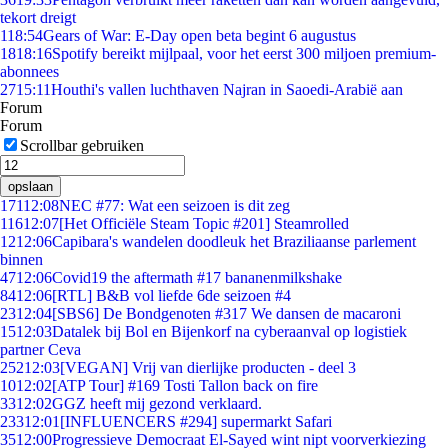
tekort dreigt
1
18:54
Gears of War: E-Day open beta begint 6 augustus
18
18:16
Spotify bereikt mijlpaal, voor het eerst 300 miljoen premium-
abonnees
27
15:11
Houthi's vallen luchthaven Najran in Saoedi-Arabië aan
Forum
Forum
Scrollbar gebruiken
opslaan
171
12:08
NEC #77: Wat een seizoen is dit zeg
116
12:07
[Het Officiële Steam Topic #201] Steamrolled
12
12:06
Capibara's wandelen doodleuk het Braziliaanse parlement
binnen
47
12:06
Covid19 the aftermath #17 bananenmilkshake
84
12:06
[RTL] B&B vol liefde 6de seizoen #4
23
12:04
[SBS6] De Bondgenoten #317 We dansen de macaroni
15
12:03
Datalek bij Bol en Bijenkorf na cyberaanval op logistiek
partner Ceva
252
12:03
[VEGAN] Vrij van dierlijke producten - deel 3
10
12:02
[ATP Tour] #169 Tosti Tallon back on fire
33
12:02
GGZ heeft mij gezond verklaard.
233
12:01
[INFLUENCERS #294] supermarkt Safari
35
12:00
Progressieve Democraat El-Sayed wint nipt voorverkiezing