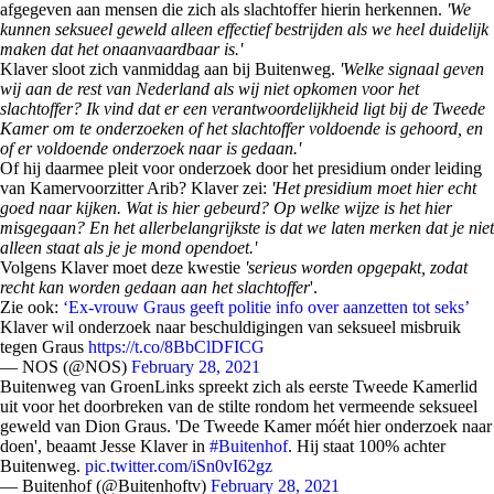
afgegeven aan mensen die zich als slachtoffer hierin herkennen.
'We
kunnen seksueel geweld alleen effectief bestrijden als we heel duidelijk
maken dat het onaanvaardbaar is.'
Klaver sloot zich vanmiddag aan bij Buitenweg.
'Welke signaal geven
wij aan de rest van Nederland als wij niet opkomen voor het
slachtoffer? Ik vind dat er een verantwoordelijkheid ligt bij de Tweede
Kamer om te onderzoeken of het slachtoffer voldoende is gehoord, en
of er voldoende onderzoek naar is gedaan.'
Of hij daarmee pleit voor onderzoek door het presidium onder leiding
van Kamervoorzitter Arib? Klaver zei:
'Het presidium moet hier echt
goed naar kijken. Wat is hier gebeurd? Op welke wijze is het hier
misgegaan? En het allerbelangrijkste is dat we laten merken dat je niet
alleen staat als je je mond opendoet.'
Volgens Klaver moet deze kwestie
'serieus worden opgepakt, zodat
recht kan worden gedaan aan het slachtoffer
'.
Zie ook:
‘Ex-vrouw Graus geeft politie info over aanzetten tot seks’
Klaver wil onderzoek naar beschuldigingen van seksueel misbruik
tegen Graus
https://t.co/8BbClDFICG
— NOS (@NOS)
February 28, 2021
Buitenweg van GroenLinks spreekt zich als eerste Tweede Kamerlid
uit voor het doorbreken van de stilte rondom het vermeende seksueel
geweld van Dion Graus. 'De Tweede Kamer móét hier onderzoek naar
doen', beaamt Jesse Klaver in
#Buitenhof
. Hij staat 100% achter
Buitenweg.
pic.twitter.com/iSn0vI62gz
— Buitenhof (@Buitenhoftv)
February 28, 2021