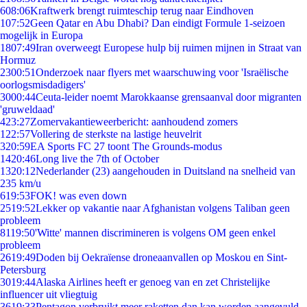
6
08:06
Kraftwerk brengt ruimteschip terug naar Eindhoven
1
07:52
Geen Qatar en Abu Dhabi? Dan eindigt Formule 1-seizoen
mogelijk in Europa
18
07:49
Iran overweegt Europese hulp bij ruimen mijnen in Straat van
Hormuz
23
00:51
Onderzoek naar flyers met waarschuwing voor 'Israëlische
oorlogsmisdadigers'
30
00:44
Ceuta-leider noemt Marokkaanse grensaanval door migranten
'gruweldaad'
4
23:27
Zomervakantieweerbericht: aanhoudend zomers
1
22:57
Vollering de sterkste na lastige heuvelrit
3
20:59
EA Sports FC 27 toont The Grounds-modus
14
20:46
Long live the 7th of October
13
20:12
Nederlander (23) aangehouden in Duitsland na snelheid van
235 km/u
6
19:53
FOK! was even down
25
19:52
Lekker op vakantie naar Afghanistan volgens Taliban geen
probleem
81
19:50
'Witte' mannen discrimineren is volgens OM geen enkel
probleem
26
19:49
Doden bij Oekraïense droneaanvallen op Moskou en Sint-
Petersburg
30
19:44
Alaska Airlines heeft er genoeg van en zet Christelijke
influencer uit vliegtuig
36
19:33
Pentagon verbruikt meer raketten dan kan worden aangevuld,