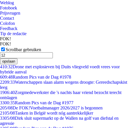
Weblog
Fotoboek
Prijsvragen
Contact
Colofon
Feedback
Tip de redactie
FOK!
FOK!
Scrollbar gebruiken
opslaan
4
10:32
Drone met explosieven bij Duits vliegveld voedt vrees voor
hybride aanval
6
09:48
Random Pics van de Dag #1978
22
09:33
Waterschappen slaan alarm wegens droogte: Gereedschapskist
leeg
19
06:40
Zorgmedewerkster die 's nachts haar vriend bezocht terecht
ontslagen
33
00:35
Random Pics van de Dag #1977
2
05/08
De FOK!Voetbalmanager 2026/2027 is begonnen
21
05/08
Tanken in België wordt nóg aantrekkelijker
33
05/08
Dirk sluit supermarkt op de Wallen na golf van diefstal en
agressie