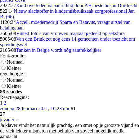
29
22:27
Kind overleden na aanrijding door AH-bestelbus in Dordrecht
5
22:14
Nieuw slachtoffer in kindermisbruikzaak zorgprofessional Jan
B. (66)
11
20:24
Accell, moederbedrijf Sparta en Batavus, vraagt uitstel van
betaling aan
36
05/08
Vinted-foto's van vrouwen massaal gedeeld op seksfora
50
05/08
Van den Brink zet nog eens 14 gemeenten onder toezicht om
spreidingswet
21
05/08
Tanken in België wordt nóg aantrekkelijker
Font-grootte:
Normaal
Kleiner
regelhoogte :
Normaal
Kleiner
86 reacties
Reactiepagina:
1
2
zondag 28 februari 2021, 16:23 uur
#1
27
jevader
Ja klaver vindt het natuurlijk prachtig, een smet op je grootste vijand en
de vlek lekker uitsmeren met behulp van zoveel mogelijk media
aandacht.