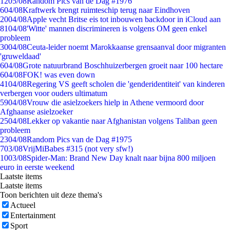
12
05/08
Random Pics van de Dag #1976
6
04/08
Kraftwerk brengt ruimteschip terug naar Eindhoven
20
04/08
Apple vecht Britse eis tot inbouwen backdoor in iCloud aan
81
04/08
'Witte' mannen discrimineren is volgens OM geen enkel
probleem
30
04/08
Ceuta-leider noemt Marokkaanse grensaanval door migranten
'gruweldaad'
6
04/08
Grote natuurbrand Boschhuizerbergen groeit naar 100 hectare
6
04/08
FOK! was even down
41
04/08
Regering VS geeft scholen die 'genderidentiteit' van kinderen
verbergen voor ouders ultimatum
59
04/08
Vrouw die asielzoekers hielp in Athene vermoord door
Afghaanse asielzoeker
25
04/08
Lekker op vakantie naar Afghanistan volgens Taliban geen
probleem
23
04/08
Random Pics van de Dag #1975
7
03/08
VrijMiBabes #315 (not very sfw!)
10
03/08
Spider-Man: Brand New Day knalt naar bijna 800 miljoen
euro in eerste weekend
Laatste items
Laatste items
Toon berichten uit deze thema's
Actueel
Entertainment
Sport