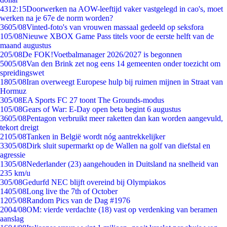
43
12:15
Doorwerken na AOW-leeftijd vaker vastgelegd in cao's, moet
werken na je 67e de norm worden?
36
05/08
Vinted-foto's van vrouwen massaal gedeeld op seksfora
1
05/08
Nieuwe XBOX Game Pass titels voor de eerste helft van de
maand augustus
2
05/08
De FOK!Voetbalmanager 2026/2027 is begonnen
50
05/08
Van den Brink zet nog eens 14 gemeenten onder toezicht om
spreidingswet
18
05/08
Iran overweegt Europese hulp bij ruimen mijnen in Straat van
Hormuz
3
05/08
EA Sports FC 27 toont The Grounds-modus
1
05/08
Gears of War: E-Day open beta begint 6 augustus
36
05/08
Pentagon verbruikt meer raketten dan kan worden aangevuld,
tekort dreigt
21
05/08
Tanken in België wordt nóg aantrekkelijker
33
05/08
Dirk sluit supermarkt op de Wallen na golf van diefstal en
agressie
13
05/08
Nederlander (23) aangehouden in Duitsland na snelheid van
235 km/u
3
05/08
Gedurfd NEC blijft overeind bij Olympiakos
14
05/08
Long live the 7th of October
12
05/08
Random Pics van de Dag #1976
20
04/08
OM: vierde verdachte (18) vast op verdenking van beramen
aanslag