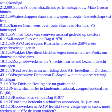
aangekondigd
2
12:00
Capibara's lopen Braziliaans parlementsgebouw Mato Grosso
binnen
22
11:59
Waterschappen slaan alarm wegens droogte: Gereedschapskist
leeg
8
11:57
Iran en Oman eens over route Straat van Hormuz, VS
buitenspel
36
11:55
Vinted-foto's van vrouwen massaal gedeeld op seksfora
6
11:54
Random Pics van de Dag #1978
12
11:53
NAVO zet wegens Russische provocatie 250% meer
gevechtsvliegtuigen in
16
11:53
Wakker Dier dient klacht in tegen insectenfabriek Protix om
duurzaamheidsclaims
19
11:52
Zorgmedewerkster die 's nachts haar vriend bezocht terecht
ontslagen
29
11:47
Kind overleden na aanrijding door AH-bestelbus in Dordrecht
43
11:38
Progressieve Democraat El-Sayed wint nipt voorverkiezing
Michigan
7
11:19
The Division Resurgence nu gratis op pc
5
11:13
Nieuw slachtoffer in kindermisbruikzaak zorgprofessional Jan
B. (66)
33
11:13
Random Pics van de Dag #1977
6
11:12
Hiroshima herdenkt slachtoffers atoombom, 81 jaar later
43
11:10
Doorwerken na AOW-leeftijd vaker vastgelegd in cao's, moet
werken na je 67e de norm worden?