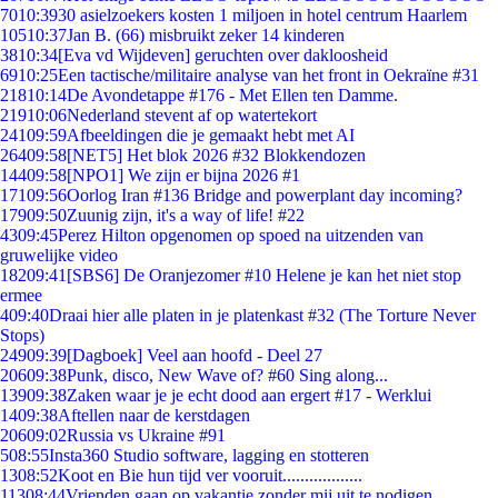
70
10:39
30 asielzoekers kosten 1 miljoen in hotel centrum Haarlem
105
10:37
Jan B. (66) misbruikt zeker 14 kinderen
38
10:34
[Eva vd Wijdeven] geruchten over dakloosheid
69
10:25
Een tactische/militaire analyse van het front in Oekraïne #31
218
10:14
De Avondetappe #176 - Met Ellen ten Damme.
219
10:06
Nederland stevent af op watertekort
241
09:59
Afbeeldingen die je gemaakt hebt met AI
264
09:58
[NET5] Het blok 2026 #32 Blokkendozen
144
09:58
[NPO1] We zijn er bijna 2026 #1
171
09:56
Oorlog Iran #136 Bridge and powerplant day incoming?
179
09:50
Zuunig zijn, it's a way of life! #22
43
09:45
Perez Hilton opgenomen op spoed na uitzenden van
gruwelijke video
182
09:41
[SBS6] De Oranjezomer #10 Helene je kan het niet stop
ermee
4
09:40
Draai hier alle platen in je platenkast #32 (The Torture Never
Stops)
249
09:39
[Dagboek] Veel aan hoofd - Deel 27
206
09:38
Punk, disco, New Wave of? #60 Sing along...
139
09:38
Zaken waar je je echt dood aan ergert #17 - Werklui
14
09:38
Aftellen naar de kerstdagen
206
09:02
Russia vs Ukraine #91
5
08:55
Insta360 Studio software, lagging en stotteren
13
08:52
Koot en Bie hun tijd ver vooruit..................
113
08:44
Vrienden gaan op vakantie zonder mij uit te nodigen