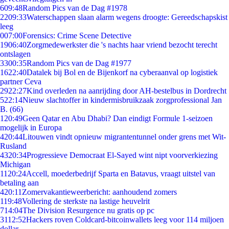
6
09:48
Random Pics van de Dag #1978
22
09:33
Waterschappen slaan alarm wegens droogte: Gereedschapskist
leeg
0
07:00
Forensics: Crime Scene Detective
19
06:40
Zorgmedewerkster die 's nachts haar vriend bezocht terecht
ontslagen
33
00:35
Random Pics van de Dag #1977
16
22:40
Datalek bij Bol en de Bijenkorf na cyberaanval op logistiek
partner Ceva
29
22:27
Kind overleden na aanrijding door AH-bestelbus in Dordrecht
5
22:14
Nieuw slachtoffer in kindermisbruikzaak zorgprofessional Jan
B. (66)
1
20:49
Geen Qatar en Abu Dhabi? Dan eindigt Formule 1-seizoen
mogelijk in Europa
4
20:44
Litouwen vindt opnieuw migrantentunnel onder grens met Wit-
Rusland
43
20:34
Progressieve Democraat El-Sayed wint nipt voorverkiezing
Michigan
11
20:24
Accell, moederbedrijf Sparta en Batavus, vraagt uitstel van
betaling aan
4
20:11
Zomervakantieweerbericht: aanhoudend zomers
1
19:48
Vollering de sterkste na lastige heuvelrit
7
14:04
The Division Resurgence nu gratis op pc
31
12:52
Hackers roven Coldcard-bitcoinwallets leeg voor 114 miljoen
dollar