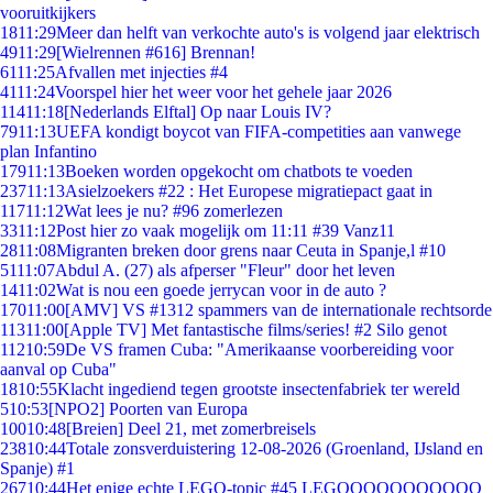
vooruitkijkers
18
11:29
Meer dan helft van verkochte auto's is volgend jaar elektrisch
49
11:29
[Wielrennen #616] Brennan!
61
11:25
Afvallen met injecties #4
41
11:24
Voorspel hier het weer voor het gehele jaar 2026
114
11:18
[Nederlands Elftal] Op naar Louis IV?
79
11:13
UEFA kondigt boycot van FIFA-competities aan vanwege
plan Infantino
179
11:13
Boeken worden opgekocht om chatbots te voeden
237
11:13
Asielzoekers #22 : Het Europese migratiepact gaat in
117
11:12
Wat lees je nu? #96 zomerlezen
33
11:12
Post hier zo vaak mogelijk om 11:11 #39 Vanz11
28
11:08
Migranten breken door grens naar Ceuta in Spanje,l #10
51
11:07
Abdul A. (27) als afperser "Fleur" door het leven
14
11:02
Wat is nou een goede jerrycan voor in de auto ?
170
11:00
[AMV] VS #1312 spammers van de internationale rechtsorde
113
11:00
[Apple TV] Met fantastische films/series! #2 Silo genot
112
10:59
De VS framen Cuba: "Amerikaanse voorbereiding voor
aanval op Cuba"
18
10:55
Klacht ingediend tegen grootste insectenfabriek ter wereld
5
10:53
[NPO2] Poorten van Europa
100
10:48
[Breien] Deel 21, met zomerbreisels
238
10:44
Totale zonsverduistering 12-08-2026 (Groenland, IJsland en
Spanje) #1
267
10:44
Het enige echte LEGO-topic #45 LEGOOOOOOOOOOO