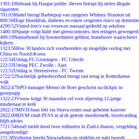
13
01:10
Inbraak bij Haagse politie: dieven betrapt bij stelen illegale
sigaretten
7
01:03
Mattel brengt Barbiepop van zangeres Whitney Houston uit
8
00:56
Hoge bloeddruk, diabetes en roken vergroten risico op dementie
42
00:52
Vinted-foto's van vrouwen massaal gedeeld op seksfora
14
00:30
Spanje volgt Italië met grenscontroles, tien reizigers geweigerd
4
00:19
Natuurbrand bij Soesterduinen geblust, brandweer waarschuwt
kijkers
13
23:56
Hoe 30 landen zich voorbereiden op mogelijke oorlog met
China en Noord-Korea
1
22:54
Uitslag FC Groningen - FC Utrecht
2
22:53
Uitslag PEC Zwolle - Ajax
1
22:52
Uitslag sc Heerenveen - FC Twente
27
22:52
Nachtelijk gebiedsverbod brengt rust terug in Rotterdamse
wijk
30
22:47
NPO-manager Menno de Boer geschorst na dickpic in
groepsapp
13
22:23
Vrouw krijgt 30 maanden cel voor afpersing 12-jarige
misdienaar in kerk
28
22:17
MIVD-baas lekt via Strava routes naar geheime kazerne
28
22:00
RIVM vindt PFAS in al de geteste moedermelk, borstvoeding
blijft advies
77
21:54
Israël meldt dood twee militairen in Zuid-Libanon, vergelding
aangekondigd
2
21:38
Vollering breekt Niewiadoma op slotklim en pakt tweede