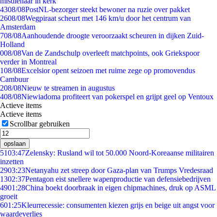
misdienaar in kerk
43
08/08
PostNL-bezorger steekt bewoner na ruzie over pakket
26
08/08
Wegpiraat scheurt met 146 km/u door het centrum van
Amsterdam
7
08/08
Aanhoudende droogte veroorzaakt scheuren in dijken Zuid-
Holland
0
08/08
Van de Zandschulp overleeft matchpoints, ook Griekspoor
verder in Montreal
1
08/08
Excelsior opent seizoen met ruime zege op promovendus
Cambuur
2
08/08
Nieuw te streamen in augustus
4
08/08
Niewiadoma profiteert van pokerspel en grijpt geel op Ventoux
Actieve items
Actieve items
Scrollbar gebruiken
opslaan
51
03:47
Zelensky: Rusland wil tot 50.000 Noord-Koreaanse militairen
inzetten
29
03:23
Netanyahu zet streep door Gaza-plan van Trumps Vredesraad
13
02:37
Pentagon eist snellere wapenproductie van defensiebedrijven
49
01:28
China boekt doorbraak in eigen chipmachines, druk op ASML
groeit
6
01:25
Kleurrecessie: consumenten kiezen grijs en beige uit angst voor
waardeverlies