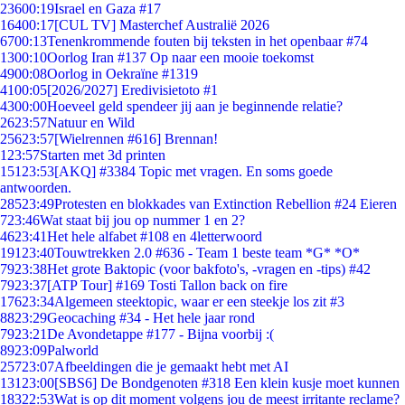
236
00:19
Israel en Gaza #17
164
00:17
[CUL TV] Masterchef Australië 2026
67
00:13
Tenenkrommende fouten bij teksten in het openbaar #74
13
00:10
Oorlog Iran #137 Op naar een mooie toekomst
49
00:08
Oorlog in Oekraïne #1319
41
00:05
[2026/2027] Eredivisietoto #1
43
00:00
Hoeveel geld spendeer jij aan je beginnende relatie?
26
23:57
Natuur en Wild
256
23:57
[Wielrennen #616] Brennan!
1
23:57
Starten met 3d printen
151
23:53
[AKQ] #3384 Topic met vragen. En soms goede
antwoorden.
285
23:49
Protesten en blokkades van Extinction Rebellion #24 Eieren
7
23:46
Wat staat bij jou op nummer 1 en 2?
46
23:41
Het hele alfabet #108 en 4letterwoord
191
23:40
Touwtrekken 2.0 #636 - Team 1 beste team *G* *O*
79
23:38
Het grote Baktopic (voor bakfoto's, -vragen en -tips) #42
79
23:37
[ATP Tour] #169 Tosti Tallon back on fire
176
23:34
Algemeen steektopic, waar er een steekje los zit #3
88
23:29
Geocaching #34 - Het hele jaar rond
79
23:21
De Avondetappe #177 - Bijna voorbij :(
89
23:09
Palworld
257
23:07
Afbeeldingen die je gemaakt hebt met AI
131
23:00
[SBS6] De Bondgenoten #318 Een klein kusje moet kunnen
183
22:53
Wat is op dit moment volgens jou de meest irritante reclame?