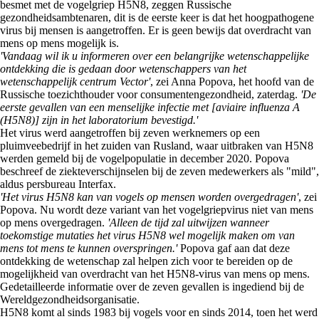
besmet met de vogelgriep H5N8, zeggen Russische
gezondheidsambtenaren, dit is de eerste keer is dat het hoogpathogene
virus bij mensen is aangetroffen.
Er is geen bewijs dat overdracht van
mens op mens mogelijk is.
'Vandaag wil ik u informeren over een belangrijke wetenschappelijke
ontdekking die is gedaan door wetenschappers van het
wetenschappelijk centrum Vector'
, zei Anna Popova, het hoofd van de
Russische toezichthouder voor consumentengezondheid, zaterdag.
'De
eerste gevallen van een menselijke infectie met [aviaire influenza A
(H5N8)] zijn in het laboratorium bevestigd.'
Het virus werd aangetroffen bij zeven werknemers op een
pluimveebedrijf in het zuiden van Rusland, waar uitbraken van H5N8
werden gemeld bij de vogelpopulatie in december 2020. Popova
beschreef de ziekteverschijnselen bij de zeven medewerkers als "mild",
aldus persbureau Interfax.
'Het virus H5N8 kan van vogels op mensen worden overgedragen'
, zei
Popova. Nu wordt deze variant van het vogelgriepvirus niet van mens
op mens overgedragen.
'Alleen de tijd zal uitwijzen wanneer
toekomstige mutaties het virus H5N8 wel mogelijk maken om van
mens tot mens te kunnen overspringen.'
Popova gaf aan dat deze
ontdekking de wetenschap zal helpen zich voor te bereiden op de
mogelijkheid van overdracht van het H5N8-virus van mens op mens.
Gedetailleerde informatie over de zeven gevallen is ingediend bij de
Wereldgezondheidsorganisatie.
H5N8 komt al sinds 1983 bij vogels voor en sinds 2014, toen het werd