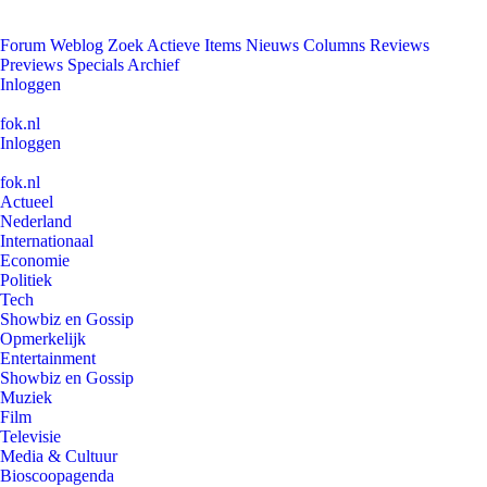
Forum
Weblog
Zoek
Actieve Items
Nieuws
Columns
Reviews
Previews
Specials
Archief
Inloggen
fok.nl
Inloggen
fok.nl
Actueel
Nederland
Internationaal
Economie
Politiek
Tech
Showbiz en Gossip
Opmerkelijk
Entertainment
Showbiz en Gossip
Muziek
Film
Televisie
Media & Cultuur
Bioscoopagenda