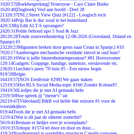
19
20:57
[Boekbespreking] Yesteryear - Caro Claire Burke
16
20:40
[Dagboek] Veel aan hoofd - Deel 28
213
20:37
[NL] Street View Quiz [#122] - Loogisch toch
39
20:34
Prijs Bar le duc rood in het buitenland
4
20:33
Bij Edit ALT-S opvangen?
24
20:31
Petitie behoud npo 5 Soul & Jazz
281
20:28
Totale zonsverduistering 12-08-2026 (Groenland, IJsland en
Spanje) #1
232
20:23
Migranten breken door grens naar Ceuta in Spanje,l #10
70
20:17
Aanbrengen mechanische ventilatie zinvol in oud huis?
181
20:16
Wat is jullie binnenhuistemperatuur? #81 Horrorzomer
1
20:14
Gadgets: Grappige, handige, nutteloze, verslavende etc.
236
20:11
archito's jaren '70 huis #5 - Een nieuw begin
9
19:59
Belgie.
164
19:57
[NOS Eredivisie #298] We gaan staken
125
19:55
Het RLS Social Media-topic #160 Zonder Kolonel!!
194
19:50
Liedjes die je met AI gemaakt hebt
23
19:50
Hoe spreek jij "meme's" uit
262
19:47
[Videoland] B&B vol liefde 6de seizoen #1 voor de
vooruitkijkers
0
19:44
Tools die je met AI gemaakt hebt.
12
19:42
Wat is dit jaar de ultieme zomerhit?
56
19:41
Bestaan er liedjes over je woonplaats?
19
19:35
Teltopic #1574 tel door en door en door....
4
19:34
Noodtoestand in westelijke provincie Canada vanwege