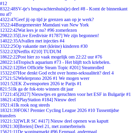
#12
83
22:48
SV-tje's brugwachtershuis(je) deel #8 - Komt de binnenkant
nu af?
43
22:47
Geef jij op tijd je grenzen aan op je werk?
35
22:44
Burgemeester Mamdani van New York
123
22:42
Wat lees je nu? #96 zomerlezen
298
22:35
[Live Eredivisie #1787] We zijn begonnen!
140
22:35
Afvallen met injecties #4
33
22:25
Op vakantie met (kleine) kinderen #30
53
22:23
[Netflix #210] TUDUM
186
22:22
Post hier zo vaak mogelijk om 22:22 uur #76
280
22:14
Tropisch aquarium #73 - Het blijft toch kriebelen.
126
22:12
[Het Officiële Steam Topic #201] Steamrolled
153
22:07
Hoe denkt God echt over homo-seksualiteit? deel 4
275
21:52
Wielerprono 2026 #1 We mogen weer
10
21:52
EK Zwemsporten 2026 te Parijs #1
8
21:51
Ik ga de fok-toto winnen dit jaar
172
21:45
[2027] Nieuwtjes en geruchten voor het ESF in Bulgarije #1
186
21:43
[PlayStation #184] Nieuw deel
19
21:41
Ik rook nog steeds
183
21:39
FOK! Premier Cycling League 2026 #10 Tussentijdse
transfers
192
21:32
[WLR SC #417] Nieuw deel openen was kaputt
109
21:30
[Breien] Deel 21, met zomerbreisels
156
21:11
De woningmarkt #96 Eenmaal, andermaal