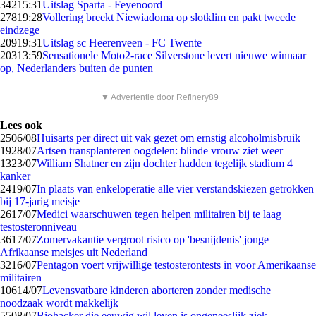
342
15:31
Uitslag Sparta - Feyenoord
278
19:28
Vollering breekt Niewiadoma op slotklim en pakt tweede
eindzege
209
19:31
Uitslag sc Heerenveen - FC Twente
203
13:59
Sensationele Moto2-race Silverstone levert nieuwe winnaar
op, Nederlanders buiten de punten
▼ Advertentie door Refinery89
Lees ook
25
06/08
Huisarts per direct uit vak gezet om ernstig alcoholmisbruik
19
28/07
Artsen transplanteren oogdelen: blinde vrouw ziet weer
13
23/07
William Shatner en zijn dochter hadden tegelijk stadium 4
kanker
24
19/07
In plaats van enkeloperatie alle vier verstandskiezen getrokken
bij 17-jarig meisje
26
17/07
Medici waarschuwen tegen helpen militairen bij te laag
testosteronniveau
36
17/07
Zomervakantie vergroot risico op 'besnijdenis' jonge
Afrikaanse meisjes uit Nederland
32
16/07
Pentagon voert vrijwillige testosterontests in voor Amerikaanse
militairen
106
14/07
Levensvatbare kinderen aborteren zonder medische
noodzaak wordt makkelijk
55
08/07
Biohacker die eeuwig wil leven is ongeneeslijk ziek