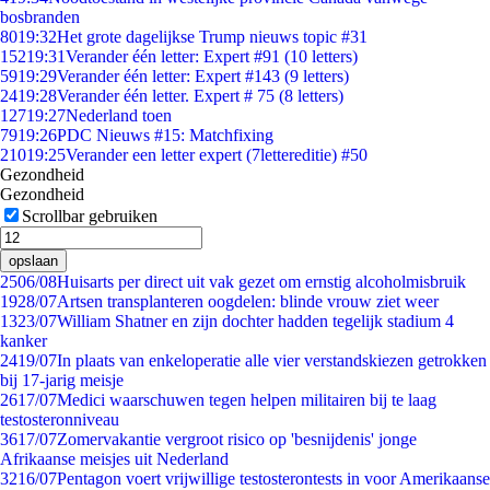
bosbranden
80
19:32
Het grote dagelijkse Trump nieuws topic #31
152
19:31
Verander één letter: Expert #91 (10 letters)
59
19:29
Verander één letter: Expert #143 (9 letters)
24
19:28
Verander één letter. Expert # 75 (8 letters)
127
19:27
Nederland toen
79
19:26
PDC Nieuws #15: Matchfixing
210
19:25
Verander een letter expert (7lettereditie) #50
Gezondheid
Gezondheid
Scrollbar gebruiken
opslaan
25
06/08
Huisarts per direct uit vak gezet om ernstig alcoholmisbruik
19
28/07
Artsen transplanteren oogdelen: blinde vrouw ziet weer
13
23/07
William Shatner en zijn dochter hadden tegelijk stadium 4
kanker
24
19/07
In plaats van enkeloperatie alle vier verstandskiezen getrokken
bij 17-jarig meisje
26
17/07
Medici waarschuwen tegen helpen militairen bij te laag
testosteronniveau
36
17/07
Zomervakantie vergroot risico op 'besnijdenis' jonge
Afrikaanse meisjes uit Nederland
32
16/07
Pentagon voert vrijwillige testosterontests in voor Amerikaanse