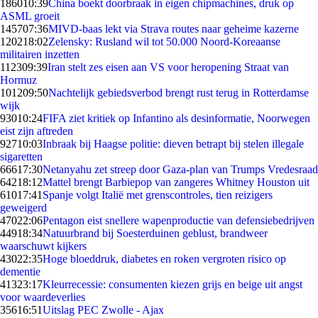
1860
10:39
China boekt doorbraak in eigen chipmachines, druk op
ASML groeit
1457
07:36
MIVD-baas lekt via Strava routes naar geheime kazerne
1202
18:02
Zelensky: Rusland wil tot 50.000 Noord-Koreaanse
militairen inzetten
1123
09:39
Iran stelt zes eisen aan VS voor heropening Straat van
Hormuz
1012
09:50
Nachtelijk gebiedsverbod brengt rust terug in Rotterdamse
wijk
930
10:24
FIFA ziet kritiek op Infantino als desinformatie, Noorwegen
eist zijn aftreden
927
10:03
Inbraak bij Haagse politie: dieven betrapt bij stelen illegale
sigaretten
666
17:30
Netanyahu zet streep door Gaza-plan van Trumps Vredesraad
642
18:12
Mattel brengt Barbiepop van zangeres Whitney Houston uit
610
17:41
Spanje volgt Italië met grenscontroles, tien reizigers
geweigerd
470
22:06
Pentagon eist snellere wapenproductie van defensiebedrijven
449
18:34
Natuurbrand bij Soesterduinen geblust, brandweer
waarschuwt kijkers
430
22:35
Hoge bloeddruk, diabetes en roken vergroten risico op
dementie
413
23:17
Kleurrecessie: consumenten kiezen grijs en beige uit angst
voor waardeverlies
356
16:51
Uitslag PEC Zwolle - Ajax