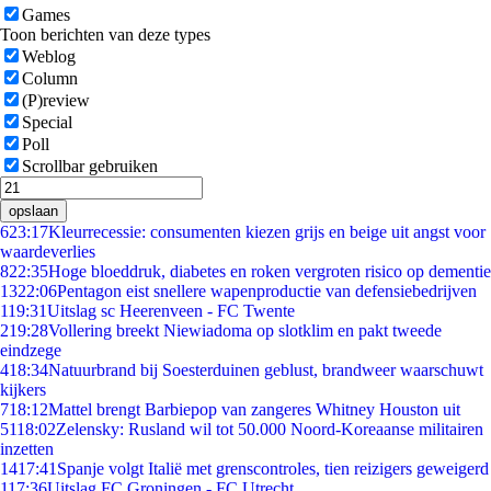
Games
Toon berichten van deze types
Weblog
Column
(P)review
Special
Poll
Scrollbar gebruiken
opslaan
6
23:17
Kleurrecessie: consumenten kiezen grijs en beige uit angst voor
waardeverlies
8
22:35
Hoge bloeddruk, diabetes en roken vergroten risico op dementie
13
22:06
Pentagon eist snellere wapenproductie van defensiebedrijven
1
19:31
Uitslag sc Heerenveen - FC Twente
2
19:28
Vollering breekt Niewiadoma op slotklim en pakt tweede
eindzege
4
18:34
Natuurbrand bij Soesterduinen geblust, brandweer waarschuwt
kijkers
7
18:12
Mattel brengt Barbiepop van zangeres Whitney Houston uit
51
18:02
Zelensky: Rusland wil tot 50.000 Noord-Koreaanse militairen
inzetten
14
17:41
Spanje volgt Italië met grenscontroles, tien reizigers geweigerd
1
17:36
Uitslag FC Groningen - FC Utrecht