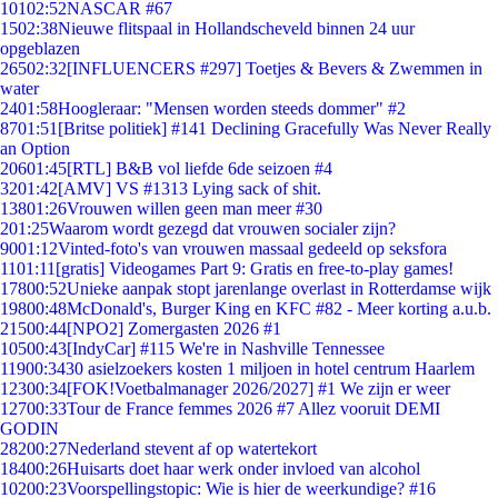
101
02:52
NASCAR #67
15
02:38
Nieuwe flitspaal in Hollandscheveld binnen 24 uur
opgeblazen
265
02:32
[INFLUENCERS #297] Toetjes & Bevers & Zwemmen in
water
24
01:58
Hoogleraar: "Mensen worden steeds dommer" #2
87
01:51
[Britse politiek] #141 Declining Gracefully Was Never Really
an Option
206
01:45
[RTL] B&B vol liefde 6de seizoen #4
32
01:42
[AMV] VS #1313 Lying sack of shit.
138
01:26
Vrouwen willen geen man meer #30
2
01:25
Waarom wordt gezegd dat vrouwen socialer zijn?
90
01:12
Vinted-foto's van vrouwen massaal gedeeld op seksfora
11
01:11
[gratis] Videogames Part 9: Gratis en free-to-play games!
178
00:52
Unieke aanpak stopt jarenlange overlast in Rotterdamse wijk
198
00:48
McDonald's, Burger King en KFC #82 - Meer korting a.u.b.
215
00:44
[NPO2] Zomergasten 2026 #1
105
00:43
[IndyCar] #115 We're in Nashville Tennessee
119
00:34
30 asielzoekers kosten 1 miljoen in hotel centrum Haarlem
123
00:34
[FOK!Voetbalmanager 2026/2027] #1 We zijn er weer
127
00:33
Tour de France femmes 2026 #7 Allez vooruit DEMI
GODIN
282
00:27
Nederland stevent af op watertekort
184
00:26
Huisarts doet haar werk onder invloed van alcohol
102
00:23
Voorspellingstopic: Wie is hier de weerkundige? #16