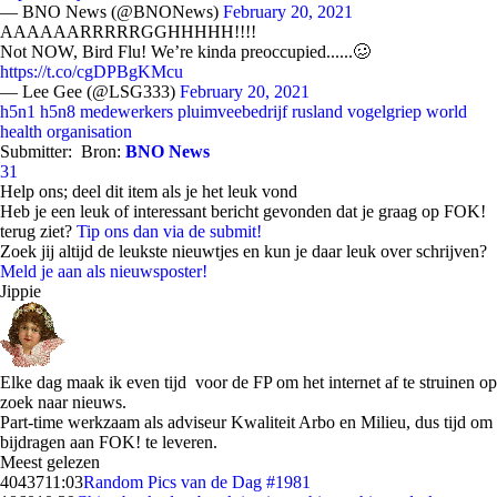
— BNO News (@BNONews)
February 20, 2021
AAAAAARRRRRGGHHHHH!!!!
Not NOW, Bird Flu! We’re kinda preoccupied......🥴
https://t.co/cgDPBgKMcu
— Lee Gee (@LSG333)
February 20, 2021
h5n1
h5n8
medewerkers pluimveebedrijf
rusland
vogelgriep
world
health organisation
Submitter:
Bron:
BNO News
31
Help ons; deel dit item als je het leuk vond
Heb je een leuk of interessant bericht gevonden dat je graag op FOK!
terug ziet?
Tip ons dan via de submit!
Zoek jij altijd de leukste nieuwtjes en kun je daar leuk over schrijven?
Meld je aan als nieuwsposter!
Jippie
Elke dag maak ik even tijd voor de FP om het internet af te struinen op
zoek naar nieuws.
Part-time werkzaam als adviseur Kwaliteit Arbo en Milieu, dus tijd om
bijdragen aan FOK! te leveren.
Meest gelezen
40437
11:03
Random Pics van de Dag #1981