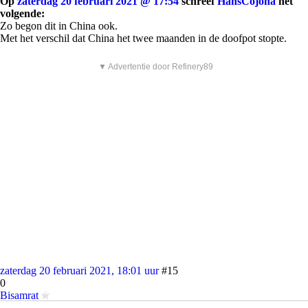
Op
zaterdag 20 februari 2021 @ 17:54
schreef
HansCojona
het
volgende:
Zo begon dit in China ook.
Met het verschil dat China het twee maanden in de doofpot stopte.
▼ Advertentie door Refinery89
zaterdag 20 februari 2021, 18:01 uur
#15
0
Bisamrat
komt wel goed schatje