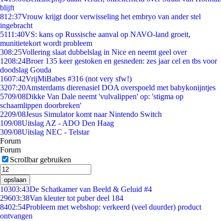
blijft
8
12:37
Vrouw krijgt door verwisseling het embryo van ander stel
ingebracht
51
11:40
VS: kans op Russische aanval op NAVO-land groeit,
munitietekort wordt probleem
3
08:25
Vollering slaat dubbelslag in Nice en neemt geel over
12
08:24
Broer 135 keer gestoken en gesneden: zes jaar cel en tbs voor
doodslag Gouda
16
07:42
VrijMiBabes #316 (not very sfw!)
32
07:20
Amsterdams dierenasiel DOA overspoeld met babykonijntjes
57
09/08
Dikke Van Dale neemt 'vulvalippen' op: 'stigma op
schaamlippen doorbreken'
22
09/08
Jesus Simulator komt naar Nintendo Switch
1
09/08
Uitslag AZ - ADO Den Haag
3
09/08
Uitslag NEC - Telstar
Forum
Forum
Scrollbar gebruiken
opslaan
103
03:43
De Schatkamer van Beeld & Geluid #4
296
03:38
Van kleuter tot puber deel 184
84
02:54
Probleem met webshop: verkeerd (veel duurder) product
ontvangen