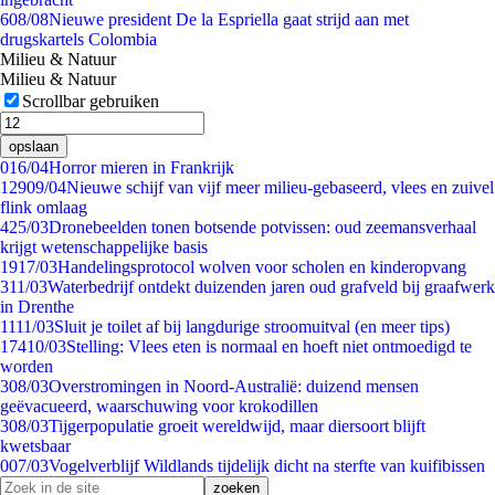
6
08/08
Nieuwe president De la Espriella gaat strijd aan met
drugskartels Colombia
Milieu & Natuur
Milieu & Natuur
Scrollbar gebruiken
opslaan
0
16/04
Horror mieren in Frankrijk
129
09/04
Nieuwe schijf van vijf meer milieu-gebaseerd, vlees en zuivel
flink omlaag
4
25/03
Dronebeelden tonen botsende potvissen: oud zeemansverhaal
krijgt wetenschappelijke basis
19
17/03
Handelingsprotocol wolven voor scholen en kinderopvang
3
11/03
Waterbedrijf ontdekt duizenden jaren oud grafveld bij graafwerk
in Drenthe
11
11/03
Sluit je toilet af bij langdurige stroomuitval (en meer tips)
174
10/03
Stelling: Vlees eten is normaal en hoeft niet ontmoedigd te
worden
3
08/03
Overstromingen in Noord-Australië: duizend mensen
geëvacueerd, waarschuwing voor krokodillen
3
08/03
Tijgerpopulatie groeit wereldwijd, maar diersoort blijft
kwetsbaar
0
07/03
Vogelverblijf Wildlands tijdelijk dicht na sterfte van kuifibissen