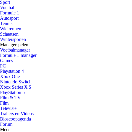
Sport
Voetbal
Formule 1
Autosport
Tennis
Wielrennen
Schaatsen
Wintersporten
Managerspelen
Voetbalmanager
Formule 1-manager
Games
PC
Playstation 4
Xbox One
Nintendo Switch
Xbox Series X|S
PlayStation 5
Film & TV
Film
Televisie
Trailers en Videos
Bioscoopagenda
Forum
Meer