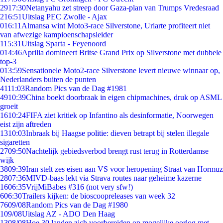
29
17:30
Netanyahu zet streep door Gaza-plan van Trumps Vredesraad
2
16:51
Uitslag PEC Zwolle - Ajax
0
16:11
Almansa wint Moto3-race Silverstone, Uriarte profiteert niet
van afwezige kampioenschapsleider
1
15:31
Uitslag Sparta - Feyenoord
0
14:46
Aprilia domineert Britse Grand Prix op Silverstone met dubbele
top-3
0
13:59
Sensationele Moto2-race Silverstone levert nieuwe winnaar op,
Nederlanders buiten de punten
41
11:03
Random Pics van de Dag #1981
49
10:39
China boekt doorbraak in eigen chipmachines, druk op ASML
groeit
16
10:24
FIFA ziet kritiek op Infantino als desinformatie, Noorwegen
eist zijn aftreden
13
10:03
Inbraak bij Haagse politie: dieven betrapt bij stelen illegale
sigaretten
27
09:50
Nachtelijk gebiedsverbod brengt rust terug in Rotterdamse
wijk
38
09:39
Iran stelt zes eisen aan VS voor heropening Straat van Hormuz
28
07:36
MIVD-baas lekt via Strava routes naar geheime kazerne
16
06:35
VrijMiBabes #316 (not very sfw!)
6
06:30
Trailers kijken: de bioscoopreleases van week 32
76
09/08
Random Pics van de Dag #1980
1
09/08
Uitslag AZ - ADO Den Haag
13
08/08
Hoe 30 landen zich voorbereiden op mogelijke oorlog met