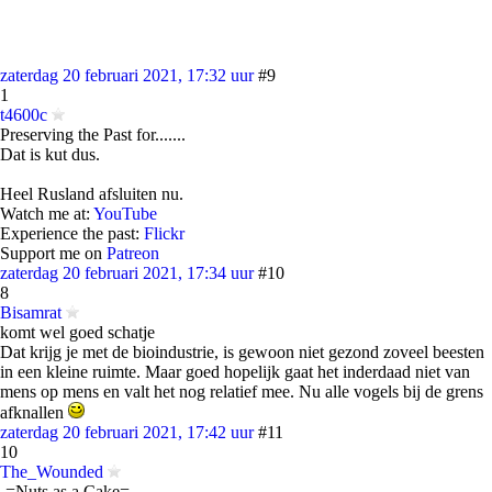
zaterdag 20 februari 2021, 17:32 uur
#9
1
t4600c
Preserving the Past for.......
Dat is kut dus.
Heel Rusland afsluiten nu.
Watch me at:
YouTube
Experience the past:
Flickr
Support me on
Patreon
zaterdag 20 februari 2021, 17:34 uur
#10
8
Bisamrat
komt wel goed schatje
Dat krijg je met de bioindustrie, is gewoon niet gezond zoveel beesten
in een kleine ruimte. Maar goed hopelijk gaat het inderdaad niet van
mens op mens en valt het nog relatief mee. Nu alle vogels bij de grens
afknallen
zaterdag 20 februari 2021, 17:42 uur
#11
10
The_Wounded
-=Nuts as a Cake=-