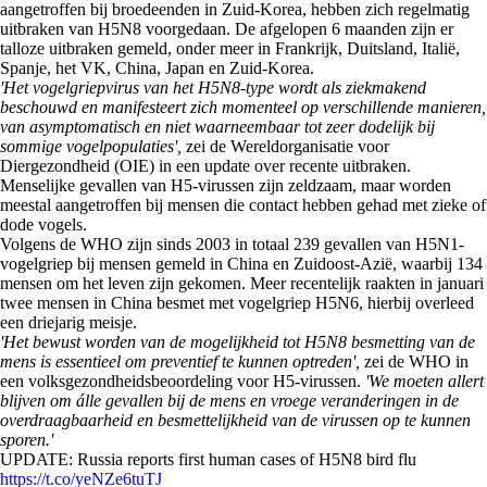
aangetroffen bij broedeenden in Zuid-Korea, hebben zich regelmatig
uitbraken van H5N8 voorgedaan. De afgelopen 6 maanden zijn er
talloze uitbraken gemeld, onder meer in Frankrijk, Duitsland, Italië,
Spanje, het VK, China, Japan en Zuid-Korea.
'Het vogelgriepvirus van het H5N8-type wordt als ziekmakend
beschouwd en manifesteert zich momenteel op verschillende manieren,
van asymptomatisch en niet waarneembaar tot zeer dodelijk bij
sommige vogelpopulaties',
zei de Wereldorganisatie voor
Diergezondheid (OIE) in een update over recente uitbraken.
Menselijke gevallen van H5-virussen zijn zeldzaam, maar worden
meestal aangetroffen bij mensen die contact hebben gehad met zieke of
dode vogels.
Volgens de WHO zijn sinds 2003 in totaal 239 gevallen van H5N1-
vogelgriep bij mensen gemeld in China en Zuidoost-Azië, waarbij 134
mensen om het leven zijn gekomen. Meer recentelijk raakten in januari
twee mensen in China besmet met vogelgriep H5N6, hierbij overleed
een driejarig meisje.
'Het bewust worden van de mogelijkheid tot H5N8 besmetting van de
mens is essentieel om preventief te kunnen optreden',
zei de WHO in
een volksgezondheidsbeoordeling voor H5-virussen.
'We moeten allert
blijven om álle gevallen bij de mens en vroege veranderingen in de
overdraagbaarheid en besmettelijkheid van de virussen op te kunnen
sporen.'
UPDATE: Russia reports first human cases of H5N8 bird flu
https://t.co/yeNZe6tuTJ