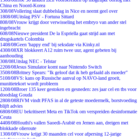
China en Noord-Korea
3
08/08
Vollering slaat dubbelslag in Nice en neemt geel over
18
08/08
Uitslag PSV - Fortuna Sittard
8
08/08
Vrouw krijgt door verwisseling het embryo van ander stel
ingebracht
6
08/08
Nieuwe president De la Espriella gaat strijd aan met
drugskartels Colombia
14
08/08
Geen 'happy end' bij seksdate via Kinky.nl
43
08/08
XR blokkeert A12 ruim twee uur, agent gebeten bij
aanhouding
3
08/08
Uitslag NEC - Telstar
22
08/08
Jesus Simulator komt naar Nintendo Switch
35
08/08
Britney Spears: "Ik geloof dat ik heb gefaald als moeder"
51
08/08
VS: kans op Russische aanval op NAVO-land groeit,
munitietekort wordt probleem
12
08/08
Broer 135 keer gestoken en gesneden: zes jaar cel en tbs voor
doodslag Gouda
28
08/08
RIVM vindt PFAS in al de geteste moedermelk, borstvoeding
blijft advies
68
08/08
EU bekritiseert Meta en TikTok om verspreiden desinformatie
Ceuta
44
08/08
Houthi's vallen Saoedi-Arabië en Jemen aan, dreigen met
blokkade olieroute
13
08/08
Vrouw krijgt 30 maanden cel voor afpersing 12-jarige