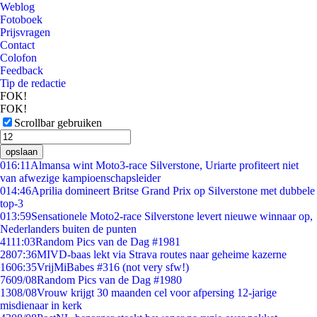
Weblog
Fotoboek
Prijsvragen
Contact
Colofon
Feedback
Tip de redactie
FOK!
FOK!
Scrollbar gebruiken
opslaan
0
16:11
Almansa wint Moto3-race Silverstone, Uriarte profiteert niet
van afwezige kampioenschapsleider
0
14:46
Aprilia domineert Britse Grand Prix op Silverstone met dubbele
top-3
0
13:59
Sensationele Moto2-race Silverstone levert nieuwe winnaar op,
Nederlanders buiten de punten
41
11:03
Random Pics van de Dag #1981
28
07:36
MIVD-baas lekt via Strava routes naar geheime kazerne
16
06:35
VrijMiBabes #316 (not very sfw!)
76
09/08
Random Pics van de Dag #1980
13
08/08
Vrouw krijgt 30 maanden cel voor afpersing 12-jarige
misdienaar in kerk