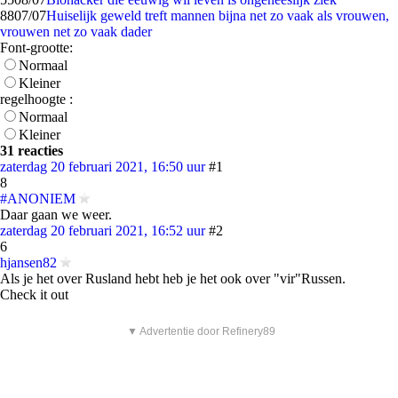
88
07/07
Huiselijk geweld treft mannen bijna net zo vaak als vrouwen,
vrouwen net zo vaak dader
Font-grootte:
Normaal
Kleiner
regelhoogte :
Normaal
Kleiner
31 reacties
zaterdag 20 februari 2021, 16:50 uur
#1
8
#ANONIEM
Daar gaan we weer.
zaterdag 20 februari 2021, 16:52 uur
#2
6
hjansen82
Als je het over Rusland hebt heb je het ook over "vir"Russen.
Check it out
▼ Advertentie door Refinery89