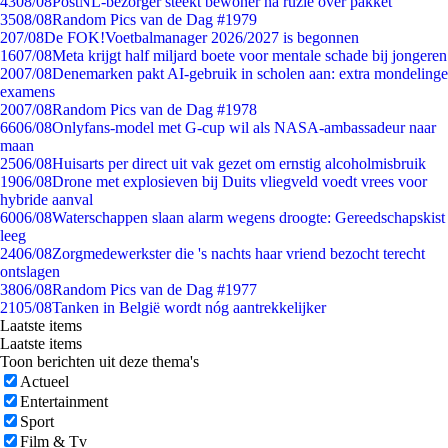
43
08/08
PostNL-bezorger steekt bewoner na ruzie over pakket
35
08/08
Random Pics van de Dag #1979
2
07/08
De FOK!Voetbalmanager 2026/2027 is begonnen
16
07/08
Meta krijgt half miljard boete voor mentale schade bij jongeren
20
07/08
Denemarken pakt AI-gebruik in scholen aan: extra mondelinge
examens
20
07/08
Random Pics van de Dag #1978
66
06/08
Onlyfans-model met G-cup wil als NASA-ambassadeur naar
maan
25
06/08
Huisarts per direct uit vak gezet om ernstig alcoholmisbruik
19
06/08
Drone met explosieven bij Duits vliegveld voedt vrees voor
hybride aanval
60
06/08
Waterschappen slaan alarm wegens droogte: Gereedschapskist
leeg
24
06/08
Zorgmedewerkster die 's nachts haar vriend bezocht terecht
ontslagen
38
06/08
Random Pics van de Dag #1977
21
05/08
Tanken in België wordt nóg aantrekkelijker
Laatste items
Laatste items
Toon berichten uit deze thema's
Actueel
Entertainment
Sport
Film & Tv