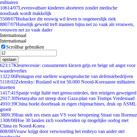
militairen
106
14/07
Levensvatbare kinderen aborteren zonder medische
noodzaak wordt makkelijk
55
08/07
Biohacker die eeuwig wil leven is ongeneeslijk ziek
88
07/07
Huiselijk geweld treft mannen bijna net zo vaak als vrouwen,
vrouwen net zo vaak dader
Internationaal
Internationaal
Scrollbar gebruiken
opslaan
6
23:17
Kleurrecessie: consumenten kiezen grijs en beige uit angst voor
waardeverlies
13
22:06
Pentagon eist snellere wapenproductie van defensiebedrijven
51
18:02
Zelensky: Rusland wil tot 50.000 Noord-Koreaanse militairen
inzetten
14
17:41
Spanje volgt Italië met grenscontroles, tien reizigers geweigerd
29
17:30
Netanyahu zet streep door Gaza-plan van Trumps Vredesraad
49
10:39
China boekt doorbraak in eigen chipmachines, druk op ASML
groeit
38
09:39
Iran stelt zes eisen aan VS voor heropening Straat van Hormuz
13
08/08
Hoe 30 landen zich voorbereiden op mogelijke oorlog met
China en Noord-Korea
8
08/08
Vrouw krijgt door verwisseling het embryo van ander stel
ingebracht