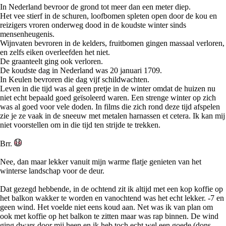
In Nederland bevroor de grond tot meer dan een meter diep.
Het vee stierf in de schuren, loofbomen spleten open door de kou en
reizigers vroren onderweg dood in de koudste winter sinds
mensenheugenis.
Wijnvaten bevroren in de kelders, fruitbomen gingen massaal verloren,
en zelfs eiken overleefden het niet.
De graanteelt ging ook verloren.
De koudste dag in Nederland was 20 januari 1709.
In Keulen bevroren die dag vijf schildwachten.
Leven in die tijd was al geen pretje in de winter omdat de huizen nu
niet echt bepaald goed geïsoleerd waren. Een strenge winter op zich
was al goed voor vele doden. In films die zich rond deze tijd afspelen
zie je ze vaak in de sneeuw met metalen harnassen et cetera. Ik kan mij
niet voorstellen om in die tijd ten strijde te trekken.
Brr.
Nee, dan maar lekker vanuit mijn warme flatje genieten van het
winterse landschap voor de deur.
Dat gezegd hebbende, in de ochtend zit ik altijd met een kop koffie op
het balkon wakker te worden en vanochtend was het echt lekker. -7 en
geen wind. Het voelde niet eens koud aan. Net was ik van plan om
ook met koffie op het balkon te zitten maar was rap binnen. De wind
ging dwars door mij heen en ik heb toch echt wel een goede (dons