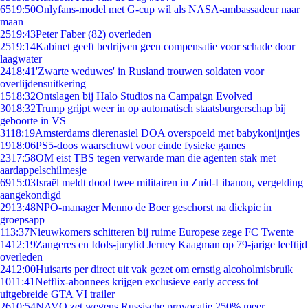
65
19:50
Onlyfans-model met G-cup wil als NASA-ambassadeur naar
maan
25
19:43
Peter Faber (82) overleden
25
19:14
Kabinet geeft bedrijven geen compensatie voor schade door
laagwater
24
18:41
'Zwarte weduwes' in Rusland trouwen soldaten voor
overlijdensuitkering
15
18:32
Ontslagen bij Halo Studios na Campaign Evolved
30
18:32
Trump grijpt weer in op automatisch staatsburgerschap bij
geboorte in VS
31
18:19
Amsterdams dierenasiel DOA overspoeld met babykonijntjes
19
18:06
PS5-doos waarschuwt voor einde fysieke games
23
17:58
OM eist TBS tegen verwarde man die agenten stak met
aardappelschilmesje
69
15:03
Israël meldt dood twee militairen in Zuid-Libanon, vergelding
aangekondigd
29
13:48
NPO-manager Menno de Boer geschorst na dickpic in
groepsapp
1
13:37
Nieuwkomers schitteren bij ruime Europese zege FC Twente
14
12:19
Zangeres en Idols-jurylid Jerney Kaagman op 79-jarige leeftijd
overleden
24
12:00
Huisarts per direct uit vak gezet om ernstig alcoholmisbruik
10
11:41
Netflix-abonnees krijgen exclusieve early access tot
uitgebreide GTA VI trailer
26
10:54
NAVO zet wegens Russische provocatie 250% meer