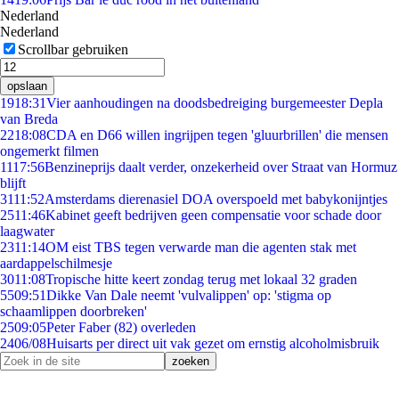
Nederland
Nederland
Scrollbar gebruiken
opslaan
19
18:31
Vier aanhoudingen na doodsbedreiging burgemeester Depla
van Breda
22
18:08
CDA en D66 willen ingrijpen tegen 'gluurbrillen' die mensen
ongemerkt filmen
11
17:56
Benzineprijs daalt verder, onzekerheid over Straat van Hormuz
blijft
31
11:52
Amsterdams dierenasiel DOA overspoeld met babykonijntjes
25
11:46
Kabinet geeft bedrijven geen compensatie voor schade door
laagwater
23
11:14
OM eist TBS tegen verwarde man die agenten stak met
aardappelschilmesje
30
11:08
Tropische hitte keert zondag terug met lokaal 32 graden
55
09:51
Dikke Van Dale neemt 'vulvalippen' op: 'stigma op
schaamlippen doorbreken'
25
09:05
Peter Faber (82) overleden
24
06/08
Huisarts per direct uit vak gezet om ernstig alcoholmisbruik