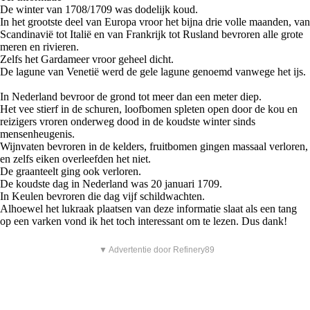
De winter van 1708/1709 was dodelijk koud.
In het grootste deel van Europa vroor het bijna drie volle maanden, van
Scandinavië tot Italië en van Frankrijk tot Rusland bevroren alle grote
meren en rivieren.
Zelfs het Gardameer vroor geheel dicht.
De lagune van Venetië werd de gele lagune genoemd vanwege het ijs.
In Nederland bevroor de grond tot meer dan een meter diep.
Het vee stierf in de schuren, loofbomen spleten open door de kou en
reizigers vroren onderweg dood in de koudste winter sinds
mensenheugenis.
Wijnvaten bevroren in de kelders, fruitbomen gingen massaal verloren,
en zelfs eiken overleefden het niet.
De graanteelt ging ook verloren.
De koudste dag in Nederland was 20 januari 1709.
In Keulen bevroren die dag vijf schildwachten.
Alhoewel het lukraak plaatsen van deze informatie slaat als een tang
op een varken vond ik het toch interessant om te lezen. Dus dank!
▼ Advertentie door Refinery89