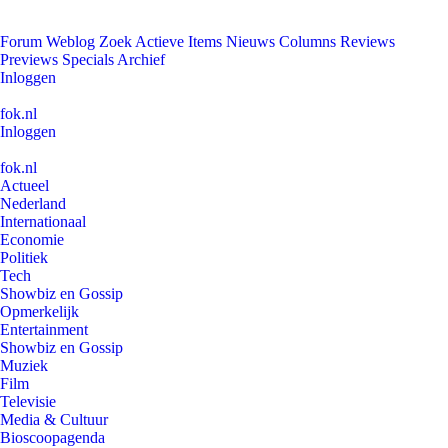
Forum
Weblog
Zoek
Actieve Items
Nieuws
Columns
Reviews
Previews
Specials
Archief
Inloggen
fok.nl
Inloggen
fok.nl
Actueel
Nederland
Internationaal
Economie
Politiek
Tech
Showbiz en Gossip
Opmerkelijk
Entertainment
Showbiz en Gossip
Muziek
Film
Televisie
Media & Cultuur
Bioscoopagenda