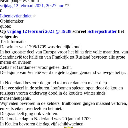
Beati pauperes spiritu
vrijdag 12 februari 2021, 20:27 uur
#7
0
Ikbenjevriendniet
Opiniemaker
quote:
Op
vrijdag 12 februari 2021 @ 19:38
schreef
Scherpschutter
het
volgende:
Ter informatie
De winter van 1708/1709 was dodelijk koud.
In het grootste deel van Europa vroor het bijna drie volle maanden, van
Scandinavië tot Italië en van Frankrijk tot Rusland bevroren alle grote
meren en rivieren.
Zelfs het Gardameer vroor geheel dicht.
De lagune van Venetië werd de gele lagune genoemd vanwege het ijs.
In Nederland bevroor de grond tot meer dan een meter diep.
Het vee stierf in de schuren, loofbomen spleten open door de kou en
reizigers vroren onderweg dood in de koudste winter sinds
mensenheugenis.
Wijnvaten bevroren in de kelders, fruitbomen gingen massaal verloren,
en zelfs eiken overleefden het niet.
De graanteelt ging ook verloren.
De koudste dag in Nederland was 20 januari 1709.
In Keulen bevroren die dag vijf schildwachten.