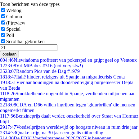
Toon berichten van deze types
Weblog
Column
(P)review
Special
Poll
Scrollbar gebruiken
opslaan
0
04:46
Niewiadoma profiteert van pokerspel en grijpt geel op Ventoux
12
23:08
VrijMiBabes #316 (not very sfw!)
35
23:07
Random Pics van de Dag #1979
18
18:47
Italië hindert reizigers uit Spanje na migratiecrisis Ceuta
19
18:31
Vier aanhoudingen na doodsbedreiging burgemeester Depla
van Breda
11
18:26
Smokkelbende opgerold in Spanje, verdienden miljoenen aan
migranten
22
18:08
CDA en D66 willen ingrijpen tegen 'gluurbrillen' die mensen
ongemerkt filmen
11
17:56
Benzineprijs daalt verder, onzekerheid over Straat van Hormuz
blijft
29
17:47
Voedselprijzen wereldwijd op hoogste niveau in ruim drie jaar
23
14:33
Quake krijgt na 30 jaar een gratis uitbreiding
2
14:30
De FOK!Voetbalmanager 2026/2027 is begonnen