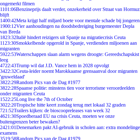
ongemerkt filmen
11
01:06
Benzineprijs daalt verder, onzekerheid over Straat van Hormuz
blijft
14
00:42
Meta krijgt half miljard boete voor mentale schade bij jongeren
19
00:12
Vier aanhoudingen na doodsbedreiging burgemeester Depla
van Breda
18
23:32
Italië hindert reizigers uit Spanje na migratiecrisis Ceuta
11
23:30
Smokkelbende opgerold in Spanje, verdienden miljoenen aan
migranten
59
22:53
Waterschappen slaan alarm wegens droogte: Gereedschapskist
leeg
47
22:43
Trump wil dat J.D. Vance hem in 2028 opvolgt
34
22:32
Ceuta-leider noemt Marokkaanse grensaanval door migranten
'gruweldaad'
38
22:29
Random Pics van de Dag #1977
38
22:28
Spaanse politie: minstens tien voor terrorisme veroordeelden
onder migranten Ceuta
15
22:25
Long live the 7th of October
30
22:20
Tropische hitte keert zondag terug met lokaal 32 graden
7
21:52
Trailers kijken: de bioscoopreleases van week 32
46
21:30
Spoedberaad EU na crisis Ceuta, moeten we onze
buitengrenzen beter bewaken?
24
21:01
Denemarken pakt AI-gebruik in scholen aan: extra mondelinge
examens
35
19:58
Random Pics van de Dag #1979