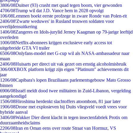
38
06/08
Duitser (93) crasht met quad tegen boom, vier gewonden
47
06/08
Trump wil dat J.D. Vance hem in 2028 opvolgt
1
06/08
Lemmen boekt eerste profzege in zware Ronde van Polen-rit
24
06/08
'Zwarte weduwes' in Rusland trouwen soldaten voor
overlijdensuitkering
14
06/08
Zangeres en Idols-jurylid Jerney Kaagman op 79-jarige leeftijd
overleden
10
06/08
Netflix-abonnees krijgen exclusieve early access tot
uitgebreide GTA VI trailer
65
06/08
Onlyfans-model met G-cup wil als NASA-ambassadeur naar
maan
24
06/08
Huisarts per direct uit vak gezet om ernstig alcoholmisbruik
3
06/08
XBOX platform krijgt zijn eigen "Platinum" achievements dit
jaar
12
06/08
Capibara's lopen Braziliaans parlementsgebouw Mato Grosso
binnen
69
06/08
Israël meldt dood twee militairen in Zuid-Libanon, vergelding
aangekondigd
15
06/08
Hiroshima herdenkt slachtoffers atoombom, 81 jaar later
19
06/08
Drone met explosieven bij Duits vliegveld voedt vrees voor
hybride aanval
34
06/08
Wakker Dier dient klacht in tegen insectenfabriek Protix om
duurzaamheidsclaims
22
06/08
Iran en Oman eens over route Straat van Hormuz, VS