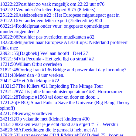
182
22:22
Post hier zo vaak mogelijk om 22:22 uur #76
16
22:21
Verander één letter. Expert # 75 (8 letters)
251
22:20
Asielzoekers #22 : Het Europese migratiepact gaat in
201
22:16
Verander een letter expert (7lettereditie) #50
68
22:14
Roddelpraat onder vuur: ongepaste opmerkingen
minderjarigen deel 2
280
22:06
Post hier pas overleden muzikanten #32
18
22:03
Miljarden naar Europese AI-start-ups: Nederland profiteert
flink mee
289
21:55
[Dagboek] Veel aan hoofd - Deel 27
161
21:54
Via Pecunia - Het geld ligt op straat! #2
17
21:50
William Orbit overleden
218
21:48
Oorlog Iran #136 Bridge and powerplant day incoming?
81
21:48
Meer dan 40 uur werken.
294
21:43
Het Atletiektopic #72
113
21:37
The Killers #21 Imploding The Mirage Tour
173
21:28
Wat is jullie binnenhuistemperatuur? #81 Horrorzomer
100
21:28
Teltopic #1563 tel door en door en door....
17
21:26
[HBO] Stuart Fails to Save the Universe (Big Bang Theory
spinoff)
42
21:19
Eeuwig voortleven
24
21:12
Op vakantie met (kleine) kinderen #30
143
21:08
Zaken waar je je echt dood aan ergert #17 - Werklui
248
20:58
Afbeeldingen die je gemaakt hebt met AI
179
20:53
Laatst gekochte CD/LP/MuziekDVD deel 75 | koopjes