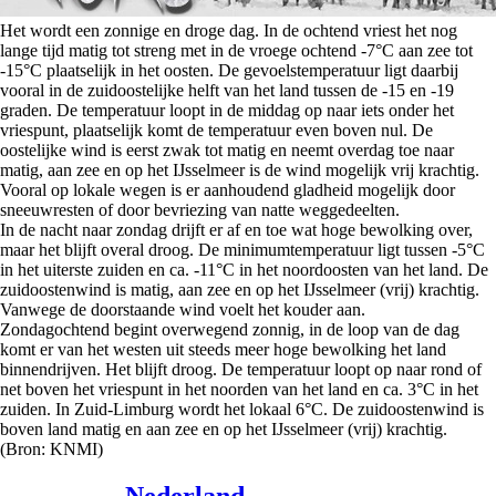
Het wordt een zonnige en droge dag. In de ochtend vriest het nog
lange tijd matig tot streng met in de vroege ochtend -7°C aan zee tot
-15°C plaatselijk in het oosten. De gevoelstemperatuur ligt daarbij
vooral in de zuidoostelijke helft van het land tussen de -15 en -19
graden. De temperatuur loopt in de middag op naar iets onder het
vriespunt, plaatselijk komt de temperatuur even boven nul. De
oostelijke wind is eerst zwak tot matig en neemt overdag toe naar
matig, aan zee en op het IJsselmeer is de wind mogelijk vrij krachtig.
Vooral op lokale wegen is er aanhoudend gladheid mogelijk door
sneeuwresten of door bevriezing van natte weggedeelten.
In de nacht naar zondag drijft er af en toe wat hoge bewolking over,
maar het blijft overal droog. De minimumtemperatuur ligt tussen -5°C
in het uiterste zuiden en ca. -11°C in het noordoosten van het land. De
zuidoostenwind is matig, aan zee en op het IJsselmeer (vrij) krachtig.
Vanwege de doorstaande wind voelt het kouder aan.
Zondagochtend begint overwegend zonnig, in de loop van de dag
komt er van het westen uit steeds meer hoge bewolking het land
binnendrijven. Het blijft droog. De temperatuur loopt op naar rond of
net boven het vriespunt in het noorden van het land en ca. 3°C in het
zuiden. In Zuid-Limburg wordt het lokaal 6°C. De zuidoostenwind is
boven land matig en aan zee en op het IJsselmeer (vrij) krachtig.
(Bron: KNMI)