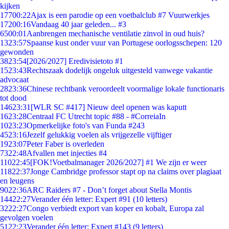
kijken
177
00:22
Ajax is een parodie op een voetbalclub #7 Vuurwerkjes
172
00:16
Vandaag 40 jaar geleden... #3
65
00:01
Aanbrengen mechanische ventilatie zinvol in oud huis?
13
23:57
Spaanse kust onder vuur van Portugese oorlogsschepen: 120
gewonden
38
23:54
[2026/2027] Eredivisietoto #1
15
23:43
Rechtszaak dodelijk ongeluk uitgesteld vanwege vakantie
advocaat
28
23:36
Chinese rechtbank veroordeelt voormalige lokale functionaris
tot dood
146
23:31
[WLR SC #417] Nieuw deel openen was kaputt
16
23:28
Centraal FC Utrecht topic #88 - #CorreiaIn
10
23:23
Opmerkelijke foto's van Funda #243
45
23:16
Jezelf gelukkig voelen als vrijgezelle vijftiger
19
23:07
Peter Faber is overleden
73
22:48
Afvallen met injecties #4
110
22:45
[FOK!Voetbalmanager 2026/2027] #1 We zijn er weer
118
22:37
Jonge Cambridge professor stapt op na claims over plagiaat
en leugens
90
22:36
ARC Raiders #7 - Don’t forget about Stella Montis
144
22:27
Verander één letter: Expert #91 (10 letters)
32
22:27
Congo verbiedt export van koper en kobalt, Europa zal
gevolgen voelen
51
22:23
Verander één letter: Expert #143 (9 letters)