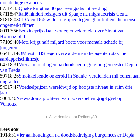
mondelinge examens
873
14:33
Quake krijgt na 30 jaar een gratis uitbreiding
871
18:47
Italië hindert reizigers uit Spanje na migratiecrisis Ceuta
818
18:08
CDA en D66 willen ingrijpen tegen 'gluurbrillen' die mensen
ongemerkt filmen
801
17:56
Benzineprijs daalt verder, onzekerheid over Straat van
Hormuz blijft
771
09:40
Meta krijgt half miljard boete voor mentale schade bij
jongeren
664
11:14
OM eist TBS tegen verwarde man die agenten stak met
aardappelschilmesje
647
18:31
Vier aanhoudingen na doodsbedreiging burgemeester Depla
van Breda
597
18:26
Smokkelbende opgerold in Spanje, verdienden miljoenen aan
migranten
543
17:47
Voedselprijzen wereldwijd op hoogste niveau in ruim drie
jaar
50
04:46
Niewiadoma profiteert van pokerspel en grijpt geel op
Ventoux
▼ Advertentie door Refinery89
Lees ook
19
18:31
Vier aanhoudingen na doodsbedreiging burgemeester Depla