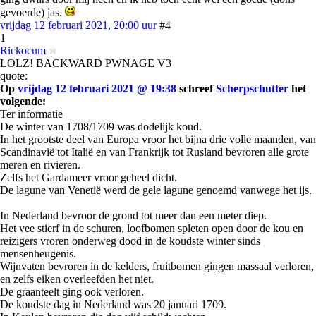
gevoerde) jas.
vrijdag 12 februari 2021, 20:00 uur
#4
1
Rickocum
LOLZ! BACKWARD PWNAGE V3
quote:
Op
vrijdag 12 februari 2021 @ 19:38
schreef
Scherpschutter
het
volgende:
Ter informatie
De winter van 1708/1709 was dodelijk koud.
In het grootste deel van Europa vroor het bijna drie volle maanden, van
Scandinavië tot Italië en van Frankrijk tot Rusland bevroren alle grote
meren en rivieren.
Zelfs het Gardameer vroor geheel dicht.
De lagune van Venetië werd de gele lagune genoemd vanwege het ijs.
In Nederland bevroor de grond tot meer dan een meter diep.
Het vee stierf in de schuren, loofbomen spleten open door de kou en
reizigers vroren onderweg dood in de koudste winter sinds
mensenheugenis.
Wijnvaten bevroren in de kelders, fruitbomen gingen massaal verloren,
en zelfs eiken overleefden het niet.
De graanteelt ging ook verloren.
De koudste dag in Nederland was 20 januari 1709.