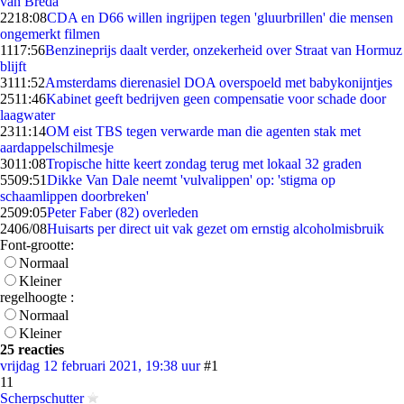
van Breda
22
18:08
CDA en D66 willen ingrijpen tegen 'gluurbrillen' die mensen
ongemerkt filmen
11
17:56
Benzineprijs daalt verder, onzekerheid over Straat van Hormuz
blijft
31
11:52
Amsterdams dierenasiel DOA overspoeld met babykonijntjes
25
11:46
Kabinet geeft bedrijven geen compensatie voor schade door
laagwater
23
11:14
OM eist TBS tegen verwarde man die agenten stak met
aardappelschilmesje
30
11:08
Tropische hitte keert zondag terug met lokaal 32 graden
55
09:51
Dikke Van Dale neemt 'vulvalippen' op: 'stigma op
schaamlippen doorbreken'
25
09:05
Peter Faber (82) overleden
24
06/08
Huisarts per direct uit vak gezet om ernstig alcoholmisbruik
Font-grootte:
Normaal
Kleiner
regelhoogte :
Normaal
Kleiner
25 reacties
vrijdag 12 februari 2021, 19:38 uur
#1
11
Scherpschutter