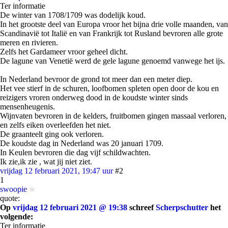
Ter informatie
De winter van 1708/1709 was dodelijk koud.
In het grootste deel van Europa vroor het bijna drie volle maanden, van
Scandinavië tot Italië en van Frankrijk tot Rusland bevroren alle grote
meren en rivieren.
Zelfs het Gardameer vroor geheel dicht.
De lagune van Venetië werd de gele lagune genoemd vanwege het ijs.
In Nederland bevroor de grond tot meer dan een meter diep.
Het vee stierf in de schuren, loofbomen spleten open door de kou en
reizigers vroren onderweg dood in de koudste winter sinds
mensenheugenis.
Wijnvaten bevroren in de kelders, fruitbomen gingen massaal verloren,
en zelfs eiken overleefden het niet.
De graanteelt ging ook verloren.
De koudste dag in Nederland was 20 januari 1709.
In Keulen bevroren die dag vijf schildwachten.
Ik zie,ik zie , wat jij niet ziet.
vrijdag 12 februari 2021, 19:47 uur
#2
1
swoopie
quote:
Op
vrijdag 12 februari 2021 @ 19:38
schreef
Scherpschutter
het
volgende:
Ter informatie