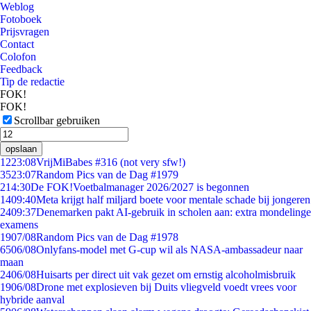
Weblog
Fotoboek
Prijsvragen
Contact
Colofon
Feedback
Tip de redactie
FOK!
FOK!
Scrollbar gebruiken
opslaan
12
23:08
VrijMiBabes #316 (not very sfw!)
35
23:07
Random Pics van de Dag #1979
2
14:30
De FOK!Voetbalmanager 2026/2027 is begonnen
14
09:40
Meta krijgt half miljard boete voor mentale schade bij jongeren
24
09:37
Denemarken pakt AI-gebruik in scholen aan: extra mondelinge
examens
19
07/08
Random Pics van de Dag #1978
65
06/08
Onlyfans-model met G-cup wil als NASA-ambassadeur naar
maan
24
06/08
Huisarts per direct uit vak gezet om ernstig alcoholmisbruik
19
06/08
Drone met explosieven bij Duits vliegveld voedt vrees voor
hybride aanval