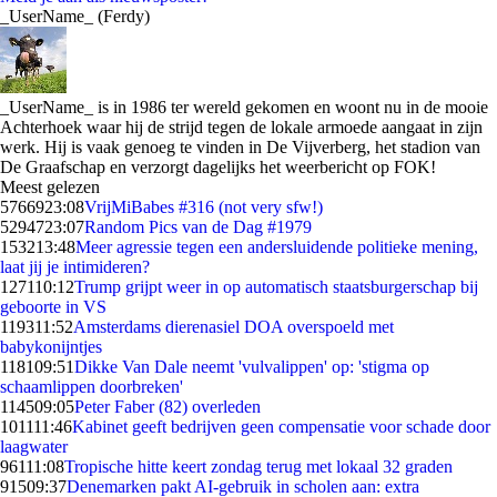
_UserName_ (Ferdy)
_UserName_ is in 1986 ter wereld gekomen en woont nu in de mooie
Achterhoek waar hij de strijd tegen de lokale armoede aangaat in zijn
werk. Hij is vaak genoeg te vinden in De Vijverberg, het stadion van
De Graafschap en verzorgt dagelijks het weerbericht op FOK!
Meest gelezen
57669
23:08
VrijMiBabes #316 (not very sfw!)
52947
23:07
Random Pics van de Dag #1979
1532
13:48
Meer agressie tegen een andersluidende politieke mening,
laat jij je intimideren?
1271
10:12
Trump grijpt weer in op automatisch staatsburgerschap bij
geboorte in VS
1193
11:52
Amsterdams dierenasiel DOA overspoeld met
babykonijntjes
1181
09:51
Dikke Van Dale neemt 'vulvalippen' op: 'stigma op
schaamlippen doorbreken'
1145
09:05
Peter Faber (82) overleden
1011
11:46
Kabinet geeft bedrijven geen compensatie voor schade door
laagwater
961
11:08
Tropische hitte keert zondag terug met lokaal 32 graden
915
09:37
Denemarken pakt AI-gebruik in scholen aan: extra