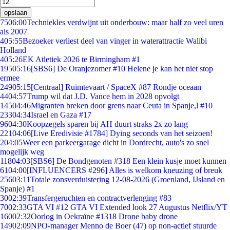
opslaan
75
06:00
Techniekles verdwijnt uit onderbouw: maar half zo veel uren
als 2007
4
05:55
Bezoeker verliest deel van vinger in waterattractie Walibi
Holland
4
05:26
EK Atletiek 2026 te Birmingham #1
195
05:16
[SBS6] De Oranjezomer #10 Helene je kan het niet stop
ermee
249
05:15
[Centraal] Ruimtevaart / SpaceX #87 Rondje oceaan
44
04:57
Trump wil dat J.D. Vance hem in 2028 opvolgt
145
04:46
Migranten breken door grens naar Ceuta in Spanje,l #10
233
04:34
Israel en Gaza #17
96
04:30
Koopzegels sparen bij AH duurt straks 2x zo lang
221
04:06
[Live Eredivisie #1784] Dying seconds van het seizoen!
2
04:05
Weer een parkeergarage dicht in Dordrecht, auto's zo snel
mogelijk weg
118
04:03
[SBS6] De Bondgenoten #318 Een klein kusje moet kunnen
61
04:00
[INFLUENCERS #296] Alles is welkom kneuzing of breuk
256
03:11
Totale zonsverduistering 12-08-2026 (Groenland, IJsland en
Spanje) #1
30
02:39
Transfergeruchten en contractverlenging #83
70
02:33
GTA VI #12 GTA VI Extended look 27 Augustus Netflix/YT
160
02:32
Oorlog in Oekraïne #1318 Drone baby drone
149
02:09
NPO-manager Menno de Boer (47) op non-actief stuurde