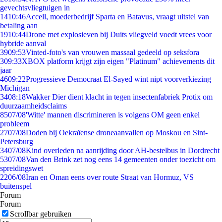
gevechtsvliegtuigen in
14
10:46
Accell, moederbedrijf Sparta en Batavus, vraagt uitstel van
betaling aan
19
10:44
Drone met explosieven bij Duits vliegveld voedt vrees voor
hybride aanval
39
09:53
Vinted-foto's van vrouwen massaal gedeeld op seksfora
3
09:33
XBOX platform krijgt zijn eigen "Platinum" achievements dit
jaar
46
09:22
Progressieve Democraat El-Sayed wint nipt voorverkiezing
Michigan
34
08:18
Wakker Dier dient klacht in tegen insectenfabriek Protix om
duurzaamheidsclaims
85
07/08
'Witte' mannen discrimineren is volgens OM geen enkel
probleem
27
07/08
Doden bij Oekraïense droneaanvallen op Moskou en Sint-
Petersburg
34
07/08
Kind overleden na aanrijding door AH-bestelbus in Dordrecht
53
07/08
Van den Brink zet nog eens 14 gemeenten onder toezicht om
spreidingswet
22
06/08
Iran en Oman eens over route Straat van Hormuz, VS
buitenspel
Forum
Forum
Scrollbar gebruiken