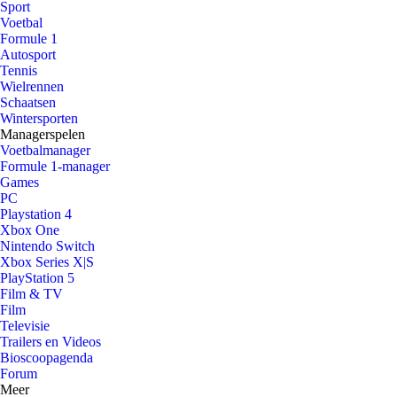
Sport
Voetbal
Formule 1
Autosport
Tennis
Wielrennen
Schaatsen
Wintersporten
Managerspelen
Voetbalmanager
Formule 1-manager
Games
PC
Playstation 4
Xbox One
Nintendo Switch
Xbox Series X|S
PlayStation 5
Film & TV
Film
Televisie
Trailers en Videos
Bioscoopagenda
Forum
Meer