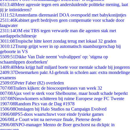
65
13:48
Meer agressie tegen een andersluidende politieke mening, laat
jij je intimideren?
31
11:52
Amsterdams dierenasiel DOA overspoeld met babykonijntjes
25
11:46
Kabinet geeft bedrijven geen compensatie voor schade door
laagwater
23
11:14
OM eist TBS tegen verwarde man die agenten stak met
aardappelschilmesje
30
11:08
Tropische hitte keert zondag terug met lokaal 32 graden
30
10:12
Trump grijpt weer in op automatisch staatsburgerschap bij
geboorte in VS
55
09:51
Dikke Van Dale neemt 'vulvalippen' op: 'stigma op
schaamlippen doorbreken'
14
09:40
Meta krijgt half miljard boete voor mentale schade bij jongeren
24
09:37
Denemarken pakt AI-gebruik in scholen aan: extra mondelinge
examens
25
09:05
Peter Faber (82) overleden
7
07/08
Trailers kijken: de bioscoopreleases van week 32
0
07/08
Ajax veel te sterk voor Shelbourne, maar houdt schade beperkt
1
07/08
Nieuwkomers schitteren bij ruime Europese zege FC Twente
19
07/08
Random Pics van de Dag #1978
15
06/08
Ontslagen bij Halo Studios na Campaign Evolved
19
06/08
PS5-doos waarschuwt voor einde fysieke games
2
06/08
Le Court wint na nerveuze finale, Pieterse derde
29
06/08
NPO-manager Menno de Boer geschorst na dickpic in
groepsapp