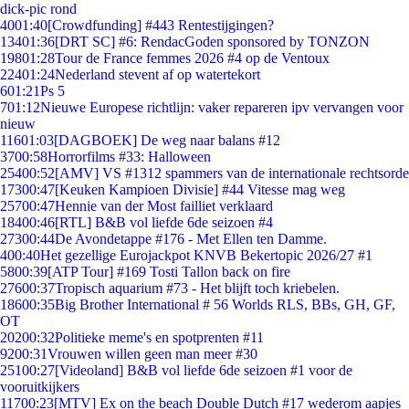
dick-pic rond
40
01:40
[Crowdfunding] #443 Rentestijgingen?
134
01:36
[DRT SC] #6: RendacGoden sponsored by TONZON
198
01:28
Tour de France femmes 2026 #4 op de Ventoux
224
01:24
Nederland stevent af op watertekort
6
01:21
Ps 5
7
01:12
Nieuwe Europese richtlijn: vaker repareren ipv vervangen voor
nieuw
116
01:03
[DAGBOEK] De weg naar balans #12
37
00:58
Horrorfilms #33: Halloween
254
00:52
[AMV] VS #1312 spammers van de internationale rechtsorde
173
00:47
[Keuken Kampioen Divisie] #44 Vitesse mag weg
257
00:47
Hennie van der Most failliet verklaard
184
00:46
[RTL] B&B vol liefde 6de seizoen #4
273
00:44
De Avondetappe #176 - Met Ellen ten Damme.
4
00:40
Het gezellige Eurojackpot KNVB Bekertopic 2026/27 #1
58
00:39
[ATP Tour] #169 Tosti Tallon back on fire
276
00:37
Tropisch aquarium #73 - Het blijft toch kriebelen.
186
00:35
Big Brother International # 56 Worlds RLS, BBs, GH, GF,
OT
202
00:32
Politieke meme's en spotprenten #11
92
00:31
Vrouwen willen geen man meer #30
251
00:27
[Videoland] B&B vol liefde 6de seizoen #1 voor de
vooruitkijkers
117
00:23
[MTV] Ex on the beach Double Dutch #17 wederom aapjes