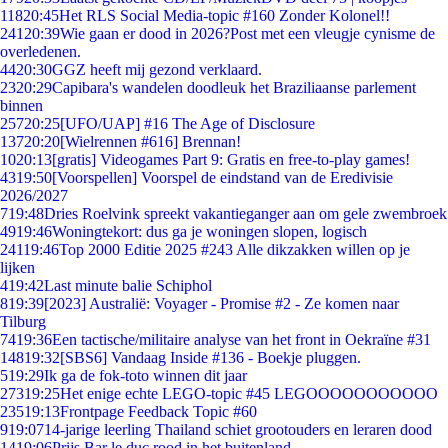
118
20:45
Het RLS Social Media-topic #160 Zonder Kolonel!!
241
20:39
Wie gaan er dood in 2026?Post met een vleugje cynisme de
overledenen.
44
20:30
GGZ heeft mij gezond verklaard.
23
20:29
Capibara's wandelen doodleuk het Braziliaanse parlement
binnen
257
20:25
[UFO/UAP] #16 The Age of Disclosure
137
20:20
[Wielrennen #616] Brennan!
10
20:13
[gratis] Videogames Part 9: Gratis en free-to-play games!
43
19:50
[Voorspellen] Voorspel de eindstand van de Eredivisie
2026/2027
7
19:48
Dries Roelvink spreekt vakantieganger aan om gele zwembroek
49
19:46
Woningtekort: dus ga je woningen slopen, logisch
241
19:46
Top 2000 Editie 2025 #243 Alle dikzakken willen op je
lijken
4
19:42
Last minute balie Schiphol
8
19:39
[2023] Australië: Voyager - Promise #2 - Ze komen naar
Tilburg
74
19:36
Een tactische/militaire analyse van het front in Oekraïne #31
148
19:32
[SBS6] Vandaag Inside #136 - Boekje pluggen.
5
19:29
Ik ga de fok-toto winnen dit jaar
273
19:25
Het enige echte LEGO-topic #45 LEGOOOOOOOOOOO
235
19:13
Frontpage Feedback Topic #60
9
19:07
14-jarige leerling Thailand schiet grootouders en leraren dood
14
19:06
Prijs Bar le duc rood in het buitenland