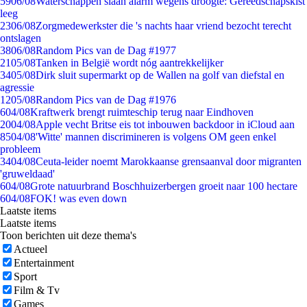
59
06/08
Waterschappen slaan alarm wegens droogte: Gereedschapskist
leeg
23
06/08
Zorgmedewerkster die 's nachts haar vriend bezocht terecht
ontslagen
38
06/08
Random Pics van de Dag #1977
21
05/08
Tanken in België wordt nóg aantrekkelijker
34
05/08
Dirk sluit supermarkt op de Wallen na golf van diefstal en
agressie
12
05/08
Random Pics van de Dag #1976
6
04/08
Kraftwerk brengt ruimteschip terug naar Eindhoven
20
04/08
Apple vecht Britse eis tot inbouwen backdoor in iCloud aan
85
04/08
'Witte' mannen discrimineren is volgens OM geen enkel
probleem
34
04/08
Ceuta-leider noemt Marokkaanse grensaanval door migranten
'gruweldaad'
6
04/08
Grote natuurbrand Boschhuizerbergen groeit naar 100 hectare
6
04/08
FOK! was even down
Laatste items
Laatste items
Toon berichten uit deze thema's
Actueel
Entertainment
Sport
Film & Tv
Games