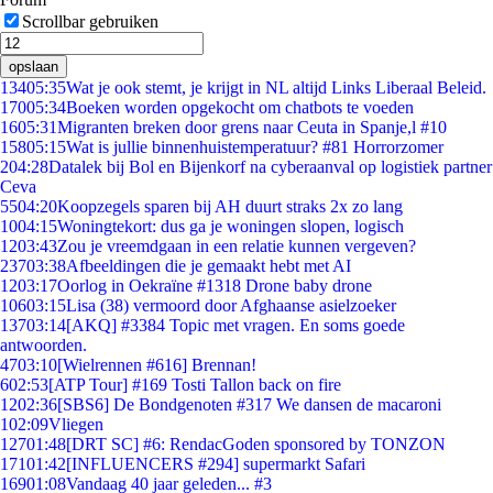
Scrollbar gebruiken
opslaan
134
05:35
Wat je ook stemt, je krijgt in NL altijd Links Liberaal Beleid.
170
05:34
Boeken worden opgekocht om chatbots te voeden
16
05:31
Migranten breken door grens naar Ceuta in Spanje,l #10
158
05:15
Wat is jullie binnenhuistemperatuur? #81 Horrorzomer
2
04:28
Datalek bij Bol en Bijenkorf na cyberaanval op logistiek partner
Ceva
55
04:20
Koopzegels sparen bij AH duurt straks 2x zo lang
10
04:15
Woningtekort: dus ga je woningen slopen, logisch
12
03:43
Zou je vreemdgaan in een relatie kunnen vergeven?
237
03:38
Afbeeldingen die je gemaakt hebt met AI
12
03:17
Oorlog in Oekraïne #1318 Drone baby drone
106
03:15
Lisa (38) vermoord door Afghaanse asielzoeker
137
03:14
[AKQ] #3384 Topic met vragen. En soms goede
antwoorden.
47
03:10
[Wielrennen #616] Brennan!
6
02:53
[ATP Tour] #169 Tosti Tallon back on fire
12
02:36
[SBS6] De Bondgenoten #317 We dansen de macaroni
1
02:09
Vliegen
127
01:48
[DRT SC] #6: RendacGoden sponsored by TONZON
171
01:42
[INFLUENCERS #294] supermarkt Safari
169
01:08
Vandaag 40 jaar geleden... #3