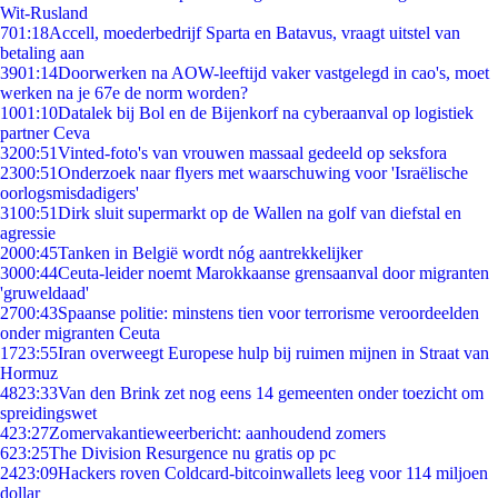
Wit-Rusland
7
01:18
Accell, moederbedrijf Sparta en Batavus, vraagt uitstel van
betaling aan
39
01:14
Doorwerken na AOW-leeftijd vaker vastgelegd in cao's, moet
werken na je 67e de norm worden?
10
01:10
Datalek bij Bol en de Bijenkorf na cyberaanval op logistiek
partner Ceva
32
00:51
Vinted-foto's van vrouwen massaal gedeeld op seksfora
23
00:51
Onderzoek naar flyers met waarschuwing voor 'Israëlische
oorlogsmisdadigers'
31
00:51
Dirk sluit supermarkt op de Wallen na golf van diefstal en
agressie
20
00:45
Tanken in België wordt nóg aantrekkelijker
30
00:44
Ceuta-leider noemt Marokkaanse grensaanval door migranten
'gruweldaad'
27
00:43
Spaanse politie: minstens tien voor terrorisme veroordeelden
onder migranten Ceuta
17
23:55
Iran overweegt Europese hulp bij ruimen mijnen in Straat van
Hormuz
48
23:33
Van den Brink zet nog eens 14 gemeenten onder toezicht om
spreidingswet
4
23:27
Zomervakantieweerbericht: aanhoudend zomers
6
23:25
The Division Resurgence nu gratis op pc
24
23:09
Hackers roven Coldcard-bitcoinwallets leeg voor 114 miljoen
dollar