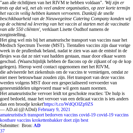
"aan alle richtlijnen van het RIVM te hebben voldaan".
'Wij zijn er
trots op dat wij, net als veel andere organisaties, op zeer korte termijn
het vaccin veilig hebben kunnen vervoeren. Dankzij de snelle
beschikbaarheid van de Nieuwegeinse Catering Company konden wij
op de ochtend ná levering van het vaccin al starten met de vaccinatie
van alle 550 cliënten',
verklaart Lisette Oudhof namens de
zorginstelling.
Het ging wel mis bij het amateurische transport van vaccins naar het
Medisch Spectrum Twente (MST). Tientallen vaccins zijn daar vorige
week in de prullenbak beland, nadat te zien was aan de entstof in de
flesjes was dat ze niet vast hadden gestaan, maar door elkaar waren
geschud. (Waarschijnlijk hebben de flacons op de zijkant of op de kop
gelegen). Hierop werd contact opgenomen met het RIVM,
die adviseerde het ziekenhuis om de vaccins te vernietigen, omdat ze
niet meer betrouwbaar zouden zijn. Het transport van deze vaccins
werden volgens MST door een gespecialiseerd vervoerder van
geneesmiddelen uitgevoerd maar wil geen naam noemen.
Het amateuristische vervoer leidt tot geschokte reacties: 'De hulp is
goed bedoeld, maar het vervoer van een delicaat vaccin is iets anders
dan een broodje kroket'
https://t.co/WdQOIZp9ZS
— AD.nl (@ADnl)
February 9, 2021
amateuristisch transport
bedorven vaccins
covid-19
covid-19 vaccins
kostbare vaccins
krokettenbakker doet zijn best
Submitter:
Bron:
AD
37