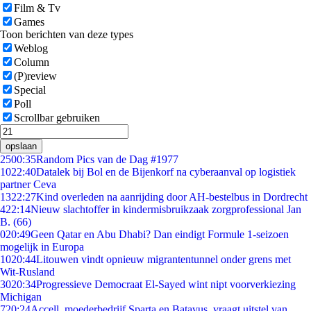
Film & Tv
Games
Toon berichten van deze types
Weblog
Column
(P)review
Special
Poll
Scrollbar gebruiken
opslaan
25
00:35
Random Pics van de Dag #1977
10
22:40
Datalek bij Bol en de Bijenkorf na cyberaanval op logistiek
partner Ceva
13
22:27
Kind overleden na aanrijding door AH-bestelbus in Dordrecht
4
22:14
Nieuw slachtoffer in kindermisbruikzaak zorgprofessional Jan
B. (66)
0
20:49
Geen Qatar en Abu Dhabi? Dan eindigt Formule 1-seizoen
mogelijk in Europa
10
20:44
Litouwen vindt opnieuw migrantentunnel onder grens met
Wit-Rusland
30
20:34
Progressieve Democraat El-Sayed wint nipt voorverkiezing
Michigan
7
20:24
Accell, moederbedrijf Sparta en Batavus, vraagt uitstel van