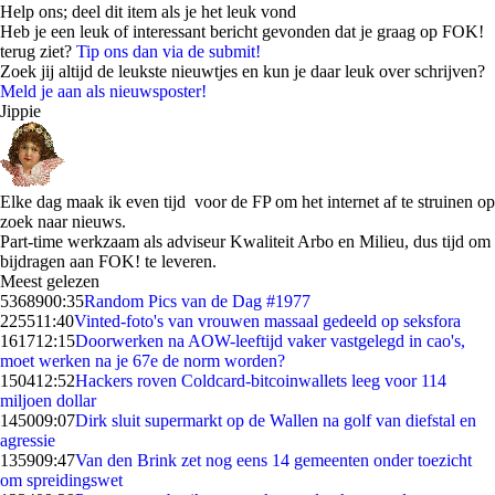
Help ons; deel dit item als je het leuk vond
Heb je een leuk of interessant bericht gevonden dat je graag op FOK!
terug ziet?
Tip ons dan via de submit!
Zoek jij altijd de leukste nieuwtjes en kun je daar leuk over schrijven?
Meld je aan als nieuwsposter!
Jippie
Elke dag maak ik even tijd voor de FP om het internet af te struinen op
zoek naar nieuws.
Part-time werkzaam als adviseur Kwaliteit Arbo en Milieu, dus tijd om
bijdragen aan FOK! te leveren.
Meest gelezen
53689
00:35
Random Pics van de Dag #1977
2255
11:40
Vinted-foto's van vrouwen massaal gedeeld op seksfora
1617
12:15
Doorwerken na AOW-leeftijd vaker vastgelegd in cao's,
moet werken na je 67e de norm worden?
1504
12:52
Hackers roven Coldcard-bitcoinwallets leeg voor 114
miljoen dollar
1450
09:07
Dirk sluit supermarkt op de Wallen na golf van diefstal en
agressie
1359
09:47
Van den Brink zet nog eens 14 gemeenten onder toezicht
om spreidingswet