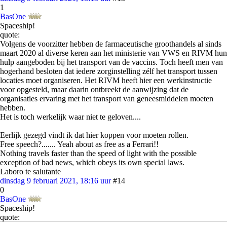
1
BasOne
Spaceship!
quote:
Volgens de voorzitter hebben de farmaceutische groothandels al sinds
maart 2020 al diverse keren aan het ministerie van VWS en RIVM hun
hulp aangeboden bij het transport van de vaccins. Toch heeft men van
hogerhand besloten dat iedere zorginstelling zélf het transport tussen
locaties moet organiseren. Het RIVM heeft hier een werkinstructie
voor opgesteld, maar daarin ontbreekt de aanwijzing dat de
organisaties ervaring met het transport van geneesmiddelen moeten
hebben.
Het is toch werkelijk waar niet te geloven....
Eerlijk gezegd vindt ik dat hier koppen voor moeten rollen.
Free speech?....... Yeah about as free as a Ferrari!!
Nothing travels faster than the speed of light with the possible
exception of bad news, which obeys its own special laws.
Laboro te salutante
dinsdag 9 februari 2021, 18:16 uur
#14
0
BasOne
Spaceship!
quote:
Op
dinsdag 9 februari 2021 @ 17:50
schreef
Andros
het volgende: