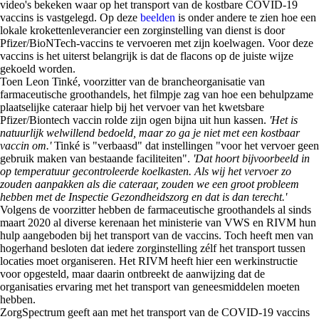
video's bekeken waar op het transport van de kostbare COVID-19
vaccins is vastgelegd. Op deze
beelden
is onder andere te zien hoe een
lokale krokettenleverancier een zorginstelling van dienst is door
Pfizer/BioNTech-vaccins te vervoeren met zijn koelwagen. Voor deze
vaccins is het uiterst belangrijk is dat de flacons op de juiste wijze
gekoeld worden.
Toen Leon Tinké, voorzitter van de brancheorganisatie van
farmaceutische groothandels, het filmpje zag van hoe een behulpzame
plaatselijke cateraar hielp bij het vervoer van het kwetsbare
Pfizer/Biontech vaccin rolde zijn ogen bijna uit hun kassen.
'Het is
natuurlijk welwillend bedoeld, maar zo ga je niet met een kostbaar
vaccin om.'
Tinké is "verbaasd" dat instellingen "voor het vervoer geen
gebruik maken van bestaande faciliteiten".
'Dat hoort bijvoorbeeld in
op temperatuur gecontroleerde koelkasten. Als wij het vervoer zo
zouden aanpakken als die cateraar, zouden we een groot probleem
hebben met de Inspectie Gezondheidszorg en dat is dan terecht.'
Volgens de voorzitter hebben de farmaceutische groothandels al sinds
maart 2020 al diverse kerenaan het ministerie van VWS en RIVM hun
hulp aangeboden bij het transport van de vaccins. Toch heeft men van
hogerhand besloten dat iedere zorginstelling zélf het transport tussen
locaties moet organiseren. Het RIVM heeft hier een werkinstructie
voor opgesteld, maar daarin ontbreekt de aanwijzing dat de
organisaties ervaring met het transport van geneesmiddelen moeten
hebben.
ZorgSpectrum geeft aan met het transport van de COVID-19 vaccins