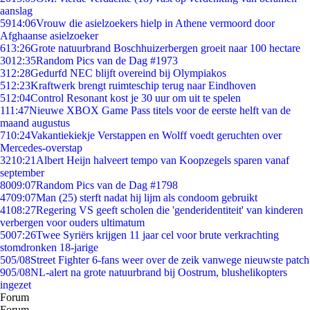
aanslag
59
14:06
Vrouw die asielzoekers hielp in Athene vermoord door
Afghaanse asielzoeker
6
13:26
Grote natuurbrand Boschhuizerbergen groeit naar 100 hectare
30
12:35
Random Pics van de Dag #1973
3
12:28
Gedurfd NEC blijft overeind bij Olympiakos
5
12:23
Kraftwerk brengt ruimteschip terug naar Eindhoven
5
12:04
Control Resonant kost je 30 uur om uit te spelen
1
11:47
Nieuwe XBOX Game Pass titels voor de eerste helft van de
maand augustus
7
10:24
Vakantiekiekje Verstappen en Wolff voedt geruchten over
Mercedes-overstap
32
10:21
Albert Heijn halveert tempo van Koopzegels sparen vanaf
september
80
09:07
Random Pics van de Dag #1798
47
09:07
Man (25) sterft nadat hij lijm als condoom gebruikt
41
08:27
Regering VS geeft scholen die 'genderidentiteit' van kinderen
verbergen voor ouders ultimatum
50
07:26
Twee Syriërs krijgen 11 jaar cel voor brute verkrachting
stomdronken 18-jarige
5
05/08
Street Fighter 6-fans weer over de zeik vanwege nieuwste patch
9
05/08
NL-alert na grote natuurbrand bij Oostrum, blushelikopters
ingezet
Forum
Forum