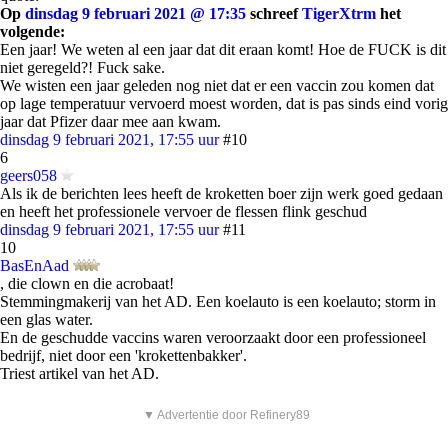
Op
dinsdag 9 februari 2021 @ 17:35
schreef
TigerXtrm
het
volgende:
Een jaar! We weten al een jaar dat dit eraan komt! Hoe de FUCK is dit
niet geregeld?! Fuck sake.
We wisten een jaar geleden nog niet dat er een vaccin zou komen dat
op lage temperatuur vervoerd moest worden, dat is pas sinds eind vorig
jaar dat Pfizer daar mee aan kwam.
dinsdag 9 februari 2021, 17:55 uur
#10
6
geers058
Als ik de berichten lees heeft de kroketten boer zijn werk goed gedaan
en heeft het professionele vervoer de flessen flink geschud
dinsdag 9 februari 2021, 17:55 uur
#11
10
BasEnAad
, die clown en die acrobaat!
Stemmingmakerij van het AD. Een koelauto is een koelauto; storm in
een glas water.
En de geschudde vaccins waren veroorzaakt door een professioneel
bedrijf, niet door een 'krokettenbakker'.
Triest artikel van het AD.
▼ Advertentie door Refinery89