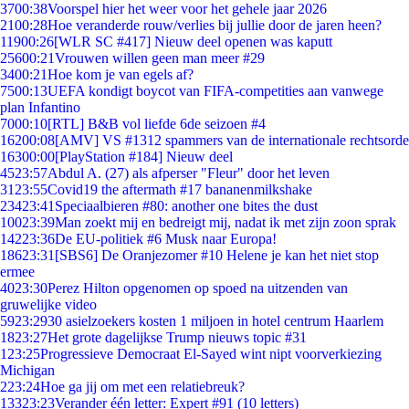
37
00:38
Voorspel hier het weer voor het gehele jaar 2026
21
00:28
Hoe veranderde rouw/verlies bij jullie door de jaren heen?
119
00:26
[WLR SC #417] Nieuw deel openen was kaputt
256
00:21
Vrouwen willen geen man meer #29
34
00:21
Hoe kom je van egels af?
75
00:13
UEFA kondigt boycot van FIFA-competities aan vanwege
plan Infantino
70
00:10
[RTL] B&B vol liefde 6de seizoen #4
162
00:08
[AMV] VS #1312 spammers van de internationale rechtsorde
163
00:00
[PlayStation #184] Nieuw deel
45
23:57
Abdul A. (27) als afperser "Fleur" door het leven
31
23:55
Covid19 the aftermath #17 bananenmilkshake
234
23:41
Speciaalbieren #80: another one bites the dust
100
23:39
Man zoekt mij en bedreigt mij, nadat ik met zijn zoon sprak
142
23:36
De EU-politiek #6 Musk naar Europa!
186
23:31
[SBS6] De Oranjezomer #10 Helene je kan het niet stop
ermee
40
23:30
Perez Hilton opgenomen op spoed na uitzenden van
gruwelijke video
59
23:29
30 asielzoekers kosten 1 miljoen in hotel centrum Haarlem
18
23:27
Het grote dagelijkse Trump nieuws topic #31
1
23:25
Progressieve Democraat El-Sayed wint nipt voorverkiezing
Michigan
2
23:24
Hoe ga jij om met een relatiebreuk?
133
23:23
Verander één letter: Expert #91 (10 letters)