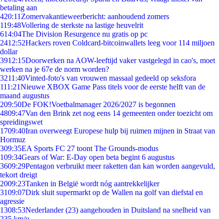
betaling aan
4
20:11
Zomervakantieweerbericht: aanhoudend zomers
1
19:48
Vollering de sterkste na lastige heuvelrit
6
14:04
The Division Resurgence nu gratis op pc
24
12:52
Hackers roven Coldcard-bitcoinwallets leeg voor 114 miljoen
dollar
39
12:15
Doorwerken na AOW-leeftijd vaker vastgelegd in cao's, moet
werken na je 67e de norm worden?
32
11:40
Vinted-foto's van vrouwen massaal gedeeld op seksfora
1
11:21
Nieuwe XBOX Game Pass titels voor de eerste helft van de
maand augustus
2
09:50
De FOK!Voetbalmanager 2026/2027 is begonnen
48
09:47
Van den Brink zet nog eens 14 gemeenten onder toezicht om
spreidingswet
17
09:40
Iran overweegt Europese hulp bij ruimen mijnen in Straat van
Hormuz
3
09:35
EA Sports FC 27 toont The Grounds-modus
1
09:34
Gears of War: E-Day open beta begint 6 augustus
36
09:29
Pentagon verbruikt meer raketten dan kan worden aangevuld,
tekort dreigt
20
09:23
Tanken in België wordt nóg aantrekkelijker
31
09:07
Dirk sluit supermarkt op de Wallen na golf van diefstal en
agressie
13
08:53
Nederlander (23) aangehouden in Duitsland na snelheid van
235 km/u