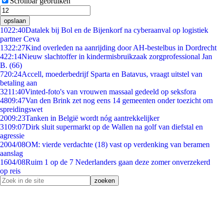
Scrollbar gebruiken
opslaan
10
22:40
Datalek bij Bol en de Bijenkorf na cyberaanval op logistiek
partner Ceva
13
22:27
Kind overleden na aanrijding door AH-bestelbus in Dordrecht
4
22:14
Nieuw slachtoffer in kindermisbruikzaak zorgprofessional Jan
B. (66)
7
20:24
Accell, moederbedrijf Sparta en Batavus, vraagt uitstel van
betaling aan
32
11:40
Vinted-foto's van vrouwen massaal gedeeld op seksfora
48
09:47
Van den Brink zet nog eens 14 gemeenten onder toezicht om
spreidingswet
20
09:23
Tanken in België wordt nóg aantrekkelijker
31
09:07
Dirk sluit supermarkt op de Wallen na golf van diefstal en
agressie
20
04/08
OM: vierde verdachte (18) vast op verdenking van beramen
aanslag
16
04/08
Ruim 1 op de 7 Nederlanders gaan deze zomer onverzekerd
op reis