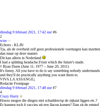
dinsdag 9 februari 2021, 17:42 uur
#6
2
wise
Echoes - KL/B/
Tja, als de overheid zelf geen professionele voertuigen kan inzetten
dan maar op deze manier.
Dit kan alleen in Nederland
I had a splitting headache.From which the future's made.
† Ryan Dunn (June 11, 1977 – June 20, 2011)
It's funny. All you have to do is say something nobody understands
and they'll do practically anything you want them to.
VIVA LA ASSANGE¡
Redactie Frontpage
dinsdag 9 februari 2021, 17:48 uur
#7
4
Crazy Harry
Hoezo mogen die dingen niet schudden/op de zijkant liggen etc.?
Er kunnen toch 6 vaccins uit een flacon komen? Dan zit de entstof