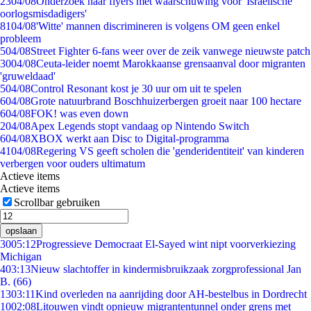
23
04/08
Onderzoek naar flyers met waarschuwing voor 'Israëlische
oorlogsmisdadigers'
81
04/08
'Witte' mannen discrimineren is volgens OM geen enkel
probleem
5
04/08
Street Fighter 6-fans weer over de zeik vanwege nieuwste patch
30
04/08
Ceuta-leider noemt Marokkaanse grensaanval door migranten
'gruweldaad'
5
04/08
Control Resonant kost je 30 uur om uit te spelen
6
04/08
Grote natuurbrand Boschhuizerbergen groeit naar 100 hectare
6
04/08
FOK! was even down
2
04/08
Apex Legends stopt vandaag op Nintendo Switch
6
04/08
XBOX werkt aan Disc to Digital-programma
41
04/08
Regering VS geeft scholen die 'genderidentiteit' van kinderen
verbergen voor ouders ultimatum
Actieve items
Actieve items
Scrollbar gebruiken
opslaan
30
05:12
Progressieve Democraat El-Sayed wint nipt voorverkiezing
Michigan
4
03:13
Nieuw slachtoffer in kindermisbruikzaak zorgprofessional Jan
B. (66)
13
03:11
Kind overleden na aanrijding door AH-bestelbus in Dordrecht
10
02:08
Litouwen vindt opnieuw migrantentunnel onder grens met