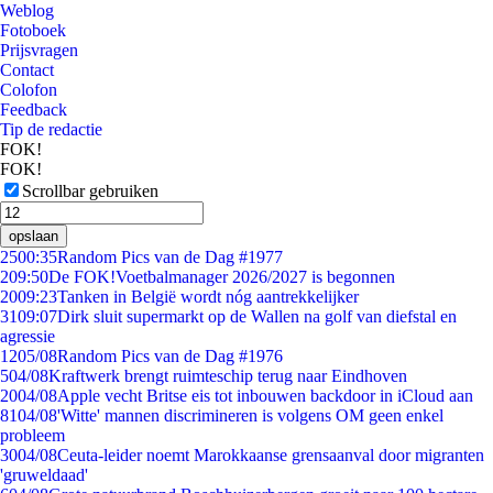
Weblog
Fotoboek
Prijsvragen
Contact
Colofon
Feedback
Tip de redactie
FOK!
FOK!
Scrollbar gebruiken
opslaan
25
00:35
Random Pics van de Dag #1977
2
09:50
De FOK!Voetbalmanager 2026/2027 is begonnen
20
09:23
Tanken in België wordt nóg aantrekkelijker
31
09:07
Dirk sluit supermarkt op de Wallen na golf van diefstal en
agressie
12
05/08
Random Pics van de Dag #1976
5
04/08
Kraftwerk brengt ruimteschip terug naar Eindhoven
20
04/08
Apple vecht Britse eis tot inbouwen backdoor in iCloud aan
81
04/08
'Witte' mannen discrimineren is volgens OM geen enkel
probleem
30
04/08
Ceuta-leider noemt Marokkaanse grensaanval door migranten
'gruweldaad'