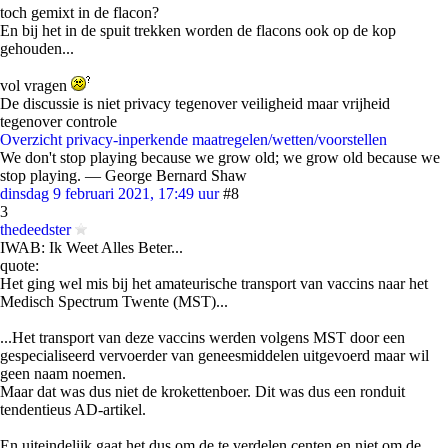
toch gemixt in de flacon?
En bij het in de spuit trekken worden de flacons ook op de kop
gehouden...
vol vragen
De discussie is niet privacy tegenover veiligheid maar vrijheid
tegenover controle
Overzicht privacy-inperkende maatregelen/wetten/voorstellen
We don't stop playing because we grow old; we grow old because we
stop playing. ― George Bernard Shaw
dinsdag 9 februari 2021, 17:49 uur
#8
3
thedeedster
IWAB: Ik Weet Alles Beter...
quote:
Het ging wel mis bij het amateurische transport van vaccins naar het
Medisch Spectrum Twente (MST)...
...Het transport van deze vaccins werden volgens MST door een
gespecialiseerd vervoerder van geneesmiddelen uitgevoerd maar wil
geen naam noemen.
Maar dat was dus niet de krokettenboer. Dit was dus een ronduit
tendentieus AD-artikel.
En uiteindelijk gaat het dus om de te verdelen centen en niet om de