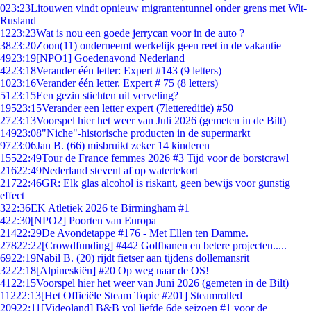
0
23:23
Litouwen vindt opnieuw migrantentunnel onder grens met Wit-
Rusland
12
23:23
Wat is nou een goede jerrycan voor in de auto ?
38
23:20
Zoon(11) onderneemt werkelijk geen reet in de vakantie
49
23:19
[NPO1] Goedenavond Nederland
42
23:18
Verander één letter: Expert #143 (9 letters)
10
23:16
Verander één letter. Expert # 75 (8 letters)
51
23:15
Een gezin stichten uit verveling?
195
23:15
Verander een letter expert (7lettereditie) #50
27
23:13
Voorspel hier het weer van Juli 2026 (gemeten in de Bilt)
149
23:08
"Niche"-historische producten in de supermarkt
97
23:06
Jan B. (66) misbruikt zeker 14 kinderen
155
22:49
Tour de France femmes 2026 #3 Tijd voor de borstcrawl
216
22:49
Nederland stevent af op watertekort
217
22:46
GR: Elk glas alcohol is riskant, geen bewijs voor gunstig
effect
3
22:36
EK Atletiek 2026 te Birmingham #1
4
22:30
[NPO2] Poorten van Europa
214
22:29
De Avondetappe #176 - Met Ellen ten Damme.
278
22:22
[Crowdfunding] #442 Golfbanen en betere projecten.....
69
22:19
Nabil B. (20) rijdt fietser aan tijdens dollemansrit
32
22:18
[Alpineskiën] #20 Op weg naar de OS!
41
22:15
Voorspel hier het weer van Juni 2026 (gemeten in de Bilt)
112
22:13
[Het Officiële Steam Topic #201] Steamrolled
209
22:11
[Videoland] B&B vol liefde 6de seizoen #1 voor de