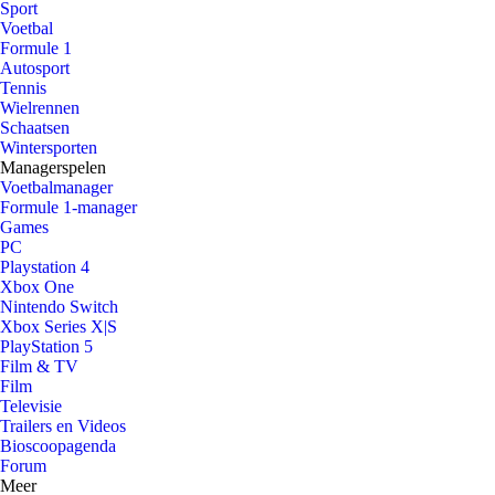
Sport
Voetbal
Formule 1
Autosport
Tennis
Wielrennen
Schaatsen
Wintersporten
Managerspelen
Voetbalmanager
Formule 1-manager
Games
PC
Playstation 4
Xbox One
Nintendo Switch
Xbox Series X|S
PlayStation 5
Film & TV
Film
Televisie
Trailers en Videos
Bioscoopagenda
Forum
Meer