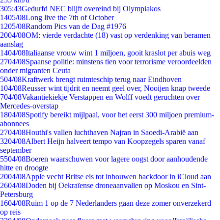
3
05:43
Gedurfd NEC blijft overeind bij Olympiakos
14
05/08
Long live the 7th of October
12
05/08
Random Pics van de Dag #1976
20
04/08
OM: vierde verdachte (18) vast op verdenking van beramen
aanslag
14
04/08
Italiaanse vrouw wint 1 miljoen, gooit kraslot per abuis weg
27
04/08
Spaanse politie: minstens tien voor terrorisme veroordeelden
onder migranten Ceuta
5
04/08
Kraftwerk brengt ruimteschip terug naar Eindhoven
1
04/08
Reusser wint tijdrit en neemt geel over, Nooijen knap tweede
7
04/08
Vakantiekiekje Verstappen en Wolff voedt geruchten over
Mercedes-overstap
18
04/08
Spotify bereikt mijlpaal, voor het eerst 300 miljoen premium-
abonnees
27
04/08
Houthi's vallen luchthaven Najran in Saoedi-Arabië aan
32
04/08
Albert Heijn halveert tempo van Koopzegels sparen vanaf
september
55
04/08
Boeren waarschuwen voor lagere oogst door aanhoudende
hitte en droogte
20
04/08
Apple vecht Britse eis tot inbouwen backdoor in iCloud aan
26
04/08
Doden bij Oekraïense droneaanvallen op Moskou en Sint-
Petersburg
16
04/08
Ruim 1 op de 7 Nederlanders gaan deze zomer onverzekerd
op reis