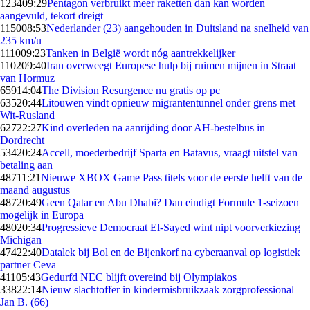
1234
09:29
Pentagon verbruikt meer raketten dan kan worden
aangevuld, tekort dreigt
1150
08:53
Nederlander (23) aangehouden in Duitsland na snelheid van
235 km/u
1110
09:23
Tanken in België wordt nóg aantrekkelijker
1102
09:40
Iran overweegt Europese hulp bij ruimen mijnen in Straat
van Hormuz
659
14:04
The Division Resurgence nu gratis op pc
635
20:44
Litouwen vindt opnieuw migrantentunnel onder grens met
Wit-Rusland
627
22:27
Kind overleden na aanrijding door AH-bestelbus in
Dordrecht
534
20:24
Accell, moederbedrijf Sparta en Batavus, vraagt uitstel van
betaling aan
487
11:21
Nieuwe XBOX Game Pass titels voor de eerste helft van de
maand augustus
487
20:49
Geen Qatar en Abu Dhabi? Dan eindigt Formule 1-seizoen
mogelijk in Europa
480
20:34
Progressieve Democraat El-Sayed wint nipt voorverkiezing
Michigan
474
22:40
Datalek bij Bol en de Bijenkorf na cyberaanval op logistiek
partner Ceva
411
05:43
Gedurfd NEC blijft overeind bij Olympiakos
338
22:14
Nieuw slachtoffer in kindermisbruikzaak zorgprofessional
Jan B. (66)