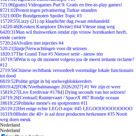
7
21:06
[gratis] Videogames Part 9: Gratis en free-to-play games!
87
21:02
Protest tegen privatisering Turkse stranden
53
21:00
De Bondgenoten Spoiler Topic #3
157
20:55
Lizzy (21) op klaarlichte dag zwaar mishandeld
142
20:46
[Keuken Kampioen Divisie] #44 Vitesse mag weg
64
20:31
Man wil thuiswerken omdat zijn vrouw borstkanker heeft,
einde carriere
57
20:24
Afvallen met injecties #4
5
20:21
[lijstje]Verwachtingen voor dit seizoen
18
20:17
The Grand Tour #5 Nieuwe serie - nieuw trio
167
19:58
Wat is op dit moment volgens jou de meest irritante reclame?
#12
27
19:56
Chinese rechtbank veroordeelt voormalige lokale functionaris
tot dood
68
19:52
Politie grijpt in bij snelwegblokkeerders
69
19:42
[FOK!Voetbalmanager 2026/2027] #1 We zijn er weer
158
19:27
[Live Eredivisie #1784] Dying seconds van het seizoen!
247
19:26
[Centraal] Ruimtevaart / SpaceX #87 Rondje oceaan
186
19:25
Politieke meme's en spotprenten #11
261
19:22
Het enige echte LEGO-topic #45 LEGOOOOOOOOOOO
163
19:08
Ieder die 40+ is zal deze producten herkennen #35 Nooit
weg doen meuk
Nederland
Nederland