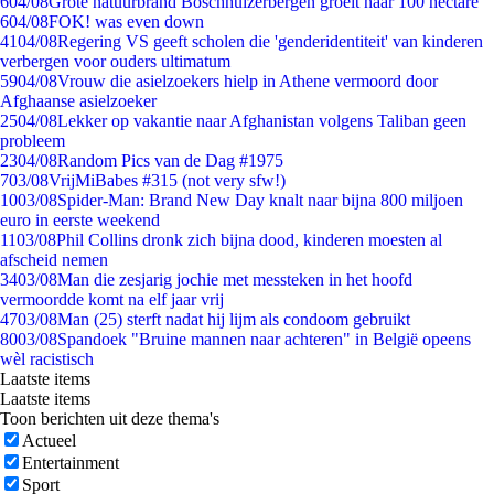
6
04/08
Grote natuurbrand Boschhuizerbergen groeit naar 100 hectare
6
04/08
FOK! was even down
41
04/08
Regering VS geeft scholen die 'genderidentiteit' van kinderen
verbergen voor ouders ultimatum
59
04/08
Vrouw die asielzoekers hielp in Athene vermoord door
Afghaanse asielzoeker
25
04/08
Lekker op vakantie naar Afghanistan volgens Taliban geen
probleem
23
04/08
Random Pics van de Dag #1975
7
03/08
VrijMiBabes #315 (not very sfw!)
10
03/08
Spider-Man: Brand New Day knalt naar bijna 800 miljoen
euro in eerste weekend
11
03/08
Phil Collins dronk zich bijna dood, kinderen moesten al
afscheid nemen
34
03/08
Man die zesjarig jochie met messteken in het hoofd
vermoordde komt na elf jaar vrij
47
03/08
Man (25) sterft nadat hij lijm als condoom gebruikt
80
03/08
Spandoek "Bruine mannen naar achteren" in België opeens
wèl racistisch
Laatste items
Laatste items
Toon berichten uit deze thema's
Actueel
Entertainment
Sport