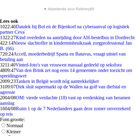
▼ Advertentie door Refinery89
Lees ook
10
22:40
Datalek bij Bol en de Bijenkorf na cyberaanval op logistiek
partner Ceva
13
22:27
Kind overleden na aanrijding door AH-bestelbus in Dordrecht
4
22:14
Nieuw slachtoffer in kindermisbruikzaak zorgprofessional Jan
B. (66)
7
20:24
Accell, moederbedrijf Sparta en Batavus, vraagt uitstel van
betaling aan
32
11:40
Vinted-foto's van vrouwen massaal gedeeld op seksfora
48
09:47
Van den Brink zet nog eens 14 gemeenten onder toezicht om
spreidingswet
20
09:23
Tanken in België wordt nóg aantrekkelijker
31
09:07
Dirk sluit supermarkt op de Wallen na golf van diefstal en
agressie
20
04/08
OM: vierde verdachte (18) vast op verdenking van beramen
aanslag
16
04/08
Ruim 1 op de 7 Nederlanders gaan deze zomer onverzekerd
op reis
Font-grootte:
Normaal
Kleiner