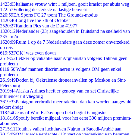
14
23:03
Italiaanse vrouw wint 1 miljoen, gooit kraslot per abuis weg
1
22:57
Vollering de sterkste na lastige heuvelrit
3
20:59
EA Sports FC 27 toont The Grounds-modus
14
20:46
Long live the 7th of October
25
20:27
Random Pics van de Dag #1977
13
20:12
Nederlander (23) aangehouden in Duitsland na snelheid van
235 km/u
16
20:09
Ruim 1 op de 7 Nederlanders gaan deze zomer onverzekerd
op reis
6
19:53
FOK! was even down
25
19:52
Lekker op vakantie naar Afghanistan volgens Taliban geen
probleem
81
19:50
'Witte' mannen discrimineren is volgens OM geen enkel
probleem
26
19:49
Doden bij Oekraïense droneaanvallen op Moskou en Sint-
Petersburg
30
19:44
Alaska Airlines heeft er genoeg van en zet Christelijke
influencer uit vliegtuig
36
19:33
Pentagon verbruikt meer raketten dan kan worden aangevuld,
tekort dreigt
1
18:54
Gears of War: E-Day open beta begint 6 augustus
18
18:16
Spotify bereikt mijlpaal, voor het eerst 300 miljoen premium-
abonnees
27
15:11
Houthi's vallen luchthaven Najran in Saoedi-Arabië aan
20
15:09
OM: vierde verdachte (18) vast op verdenking van beramen