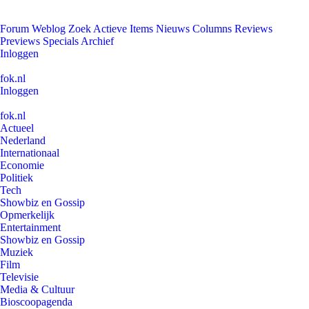
Forum
Weblog
Zoek
Actieve Items
Nieuws
Columns
Reviews
Previews
Specials
Archief
Inloggen
fok.nl
Inloggen
fok.nl
Actueel
Nederland
Internationaal
Economie
Politiek
Tech
Showbiz en Gossip
Opmerkelijk
Entertainment
Showbiz en Gossip
Muziek
Film
Televisie
Media & Cultuur
Bioscoopagenda