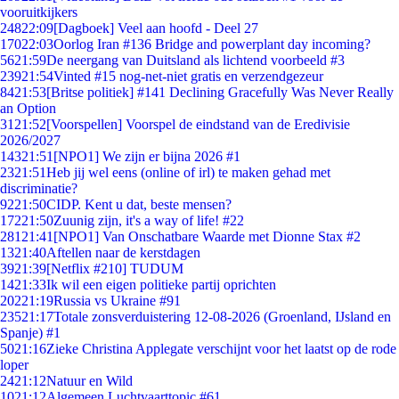
vooruitkijkers
248
22:09
[Dagboek] Veel aan hoofd - Deel 27
170
22:03
Oorlog Iran #136 Bridge and powerplant day incoming?
56
21:59
De neergang van Duitsland als lichtend voorbeeld #3
239
21:54
Vinted #15 nog-net-niet gratis en verzendgezeur
84
21:53
[Britse politiek] #141 Declining Gracefully Was Never Really
an Option
31
21:52
[Voorspellen] Voorspel de eindstand van de Eredivisie
2026/2027
143
21:51
[NPO1] We zijn er bijna 2026 #1
23
21:51
Heb jij wel eens (online of irl) te maken gehad met
discriminatie?
92
21:50
CIDP. Kent u dat, beste mensen?
172
21:50
Zuunig zijn, it's a way of life! #22
281
21:41
[NPO1] Van Onschatbare Waarde met Dionne Stax #2
13
21:40
Aftellen naar de kerstdagen
39
21:39
[Netflix #210] TUDUM
14
21:33
Ik wil een eigen politieke partij oprichten
202
21:19
Russia vs Ukraine #91
235
21:17
Totale zonsverduistering 12-08-2026 (Groenland, IJsland en
Spanje) #1
50
21:16
Zieke Christina Applegate verschijnt voor het laatst op de rode
loper
24
21:12
Natuur en Wild
10
21:12
Algemeen Luchtvaarttopic #61