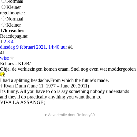
Normaal
Kleiner
regelhoogte :
Normaal
Kleiner
176 reacties
Reactiepagina:
1
2
3
4
dinsdag 9 februari 2021, 14:40 uur
#1
41
wise
Echoes - KL/B/
Ohja, de verkiezingen komen eraan. Snel nog even wat moddergooien
I had a splitting headache.From which the future's made.
† Ryan Dunn (June 11, 1977 – June 20, 2011)
It's funny. All you have to do is say something nobody understands
and they'll do practically anything you want them to.
VIVA LA ASSANGE¡
▼ Advertentie door Refinery89