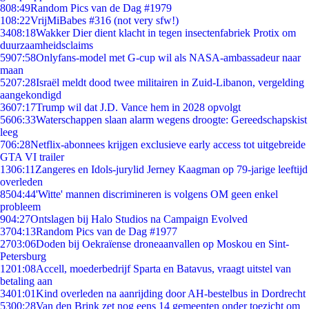
8
08:49
Random Pics van de Dag #1979
1
08:22
VrijMiBabes #316 (not very sfw!)
34
08:18
Wakker Dier dient klacht in tegen insectenfabriek Protix om
duurzaamheidsclaims
59
07:58
Onlyfans-model met G-cup wil als NASA-ambassadeur naar
maan
52
07:28
Israël meldt dood twee militairen in Zuid-Libanon, vergelding
aangekondigd
36
07:17
Trump wil dat J.D. Vance hem in 2028 opvolgt
56
06:33
Waterschappen slaan alarm wegens droogte: Gereedschapskist
leeg
7
06:28
Netflix-abonnees krijgen exclusieve early access tot uitgebreide
GTA VI trailer
13
06:11
Zangeres en Idols-jurylid Jerney Kaagman op 79-jarige leeftijd
overleden
85
04:44
'Witte' mannen discrimineren is volgens OM geen enkel
probleem
9
04:27
Ontslagen bij Halo Studios na Campaign Evolved
37
04:13
Random Pics van de Dag #1977
27
03:06
Doden bij Oekraïense droneaanvallen op Moskou en Sint-
Petersburg
12
01:08
Accell, moederbedrijf Sparta en Batavus, vraagt uitstel van
betaling aan
34
01:01
Kind overleden na aanrijding door AH-bestelbus in Dordrecht
53
00:28
Van den Brink zet nog eens 14 gemeenten onder toezicht om