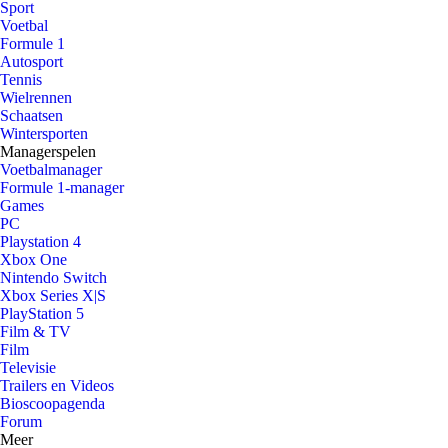
Sport
Voetbal
Formule 1
Autosport
Tennis
Wielrennen
Schaatsen
Wintersporten
Managerspelen
Voetbalmanager
Formule 1-manager
Games
PC
Playstation 4
Xbox One
Nintendo Switch
Xbox Series X|S
PlayStation 5
Film & TV
Film
Televisie
Trailers en Videos
Bioscoopagenda
Forum
Meer