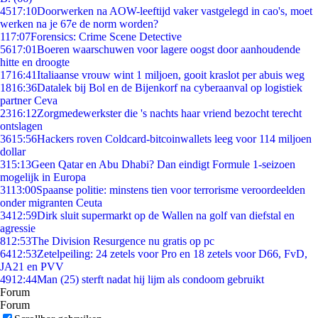
45
17:10
Doorwerken na AOW-leeftijd vaker vastgelegd in cao's, moet
werken na je 67e de norm worden?
1
17:07
Forensics: Crime Scene Detective
56
17:01
Boeren waarschuwen voor lagere oogst door aanhoudende
hitte en droogte
17
16:41
Italiaanse vrouw wint 1 miljoen, gooit kraslot per abuis weg
18
16:36
Datalek bij Bol en de Bijenkorf na cyberaanval op logistiek
partner Ceva
23
16:12
Zorgmedewerkster die 's nachts haar vriend bezocht terecht
ontslagen
36
15:56
Hackers roven Coldcard-bitcoinwallets leeg voor 114 miljoen
dollar
3
15:13
Geen Qatar en Abu Dhabi? Dan eindigt Formule 1-seizoen
mogelijk in Europa
31
13:00
Spaanse politie: minstens tien voor terrorisme veroordeelden
onder migranten Ceuta
34
12:59
Dirk sluit supermarkt op de Wallen na golf van diefstal en
agressie
8
12:53
The Division Resurgence nu gratis op pc
64
12:53
Zetelpeiling: 24 zetels voor Pro en 18 zetels voor D66, FvD,
JA21 en PVV
49
12:44
Man (25) sterft nadat hij lijm als condoom gebruikt
Forum
Forum