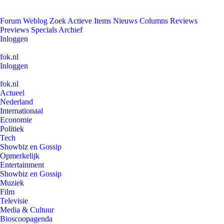
Forum
Weblog
Zoek
Actieve Items
Nieuws
Columns
Reviews
Previews
Specials
Archief
Inloggen
fok.nl
Inloggen
fok.nl
Actueel
Nederland
Internationaal
Economie
Politiek
Tech
Showbiz en Gossip
Opmerkelijk
Entertainment
Showbiz en Gossip
Muziek
Film
Televisie
Media & Cultuur
Bioscoopagenda