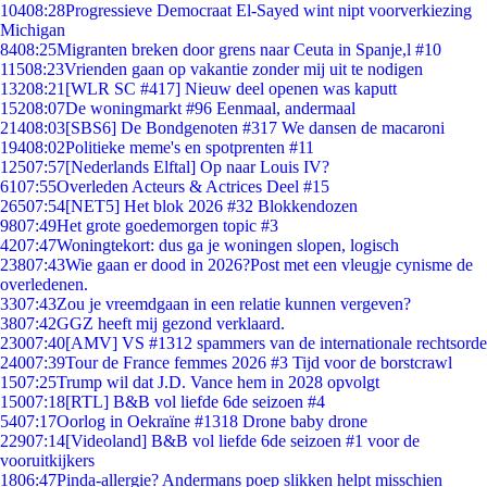
104
08:28
Progressieve Democraat El-Sayed wint nipt voorverkiezing
Michigan
84
08:25
Migranten breken door grens naar Ceuta in Spanje,l #10
115
08:23
Vrienden gaan op vakantie zonder mij uit te nodigen
132
08:21
[WLR SC #417] Nieuw deel openen was kaputt
152
08:07
De woningmarkt #96 Eenmaal, andermaal
214
08:03
[SBS6] De Bondgenoten #317 We dansen de macaroni
194
08:02
Politieke meme's en spotprenten #11
125
07:57
[Nederlands Elftal] Op naar Louis IV?
61
07:55
Overleden Acteurs & Actrices Deel #15
265
07:54
[NET5] Het blok 2026 #32 Blokkendozen
98
07:49
Het grote goedemorgen topic #3
42
07:47
Woningtekort: dus ga je woningen slopen, logisch
238
07:43
Wie gaan er dood in 2026?Post met een vleugje cynisme de
overledenen.
33
07:43
Zou je vreemdgaan in een relatie kunnen vergeven?
38
07:42
GGZ heeft mij gezond verklaard.
230
07:40
[AMV] VS #1312 spammers van de internationale rechtsorde
240
07:39
Tour de France femmes 2026 #3 Tijd voor de borstcrawl
15
07:25
Trump wil dat J.D. Vance hem in 2028 opvolgt
150
07:18
[RTL] B&B vol liefde 6de seizoen #4
54
07:17
Oorlog in Oekraïne #1318 Drone baby drone
229
07:14
[Videoland] B&B vol liefde 6de seizoen #1 voor de
vooruitkijkers
18
06:47
Pinda-allergie? Andermans poep slikken helpt misschien