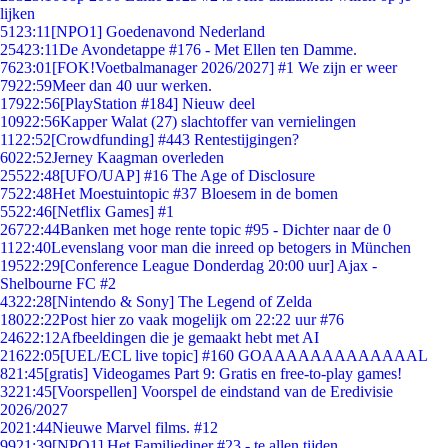
lijken
51
23:11
[NPO1] Goedenavond Nederland
254
23:11
De Avondetappe #176 - Met Ellen ten Damme.
76
23:01
[FOK!Voetbalmanager 2026/2027] #1 We zijn er weer
79
22:59
Meer dan 40 uur werken.
179
22:56
[PlayStation #184] Nieuw deel
109
22:56
Kapper Walat (27) slachtoffer van vernielingen
11
22:52
[Crowdfunding] #443 Rentestijgingen?
60
22:52
Jerney Kaagman overleden
255
22:48
[UFO/UAP] #16 The Age of Disclosure
75
22:48
Het Moestuintopic #37 Bloesem in de bomen
55
22:46
[Netflix Games] #1
267
22:44
Banken met hoge rente topic #95 - Dichter naar de 0
11
22:40
Levenslang voor man die inreed op betogers in München
195
22:29
[Conference League Donderdag 20:00 uur] Ajax -
Shelbourne FC #2
43
22:28
[Nintendo & Sony] The Legend of Zelda
180
22:22
Post hier zo vaak mogelijk om 22:22 uur #76
246
22:12
Afbeeldingen die je gemaakt hebt met AI
216
22:05
[UEL/ECL live topic] #160 GOAAAAAAAAAAAAAL
8
21:45
[gratis] Videogames Part 9: Gratis en free-to-play games!
32
21:45
[Voorspellen] Voorspel de eindstand van de Eredivisie
2026/2027
20
21:44
Nieuwe Marvel films. #12
99
21:39
[NPO1] Het Familiediner #23 - te allen tijden