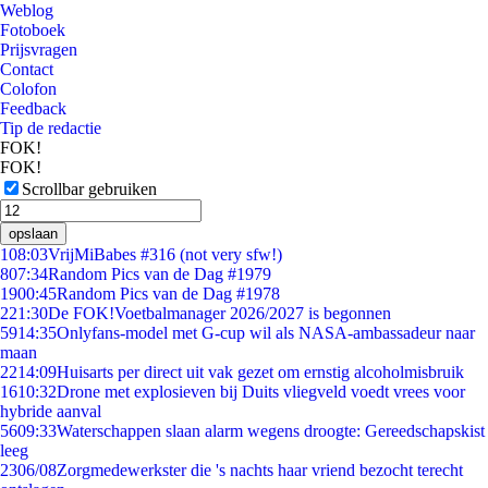
Weblog
Fotoboek
Prijsvragen
Contact
Colofon
Feedback
Tip de redactie
FOK!
FOK!
Scrollbar gebruiken
opslaan
1
08:03
VrijMiBabes #316 (not very sfw!)
8
07:34
Random Pics van de Dag #1979
19
00:45
Random Pics van de Dag #1978
2
21:30
De FOK!Voetbalmanager 2026/2027 is begonnen
59
14:35
Onlyfans-model met G-cup wil als NASA-ambassadeur naar
maan
22
14:09
Huisarts per direct uit vak gezet om ernstig alcoholmisbruik
16
10:32
Drone met explosieven bij Duits vliegveld voedt vrees voor
hybride aanval
56
09:33
Waterschappen slaan alarm wegens droogte: Gereedschapskist
leeg
23
06/08
Zorgmedewerkster die 's nachts haar vriend bezocht terecht