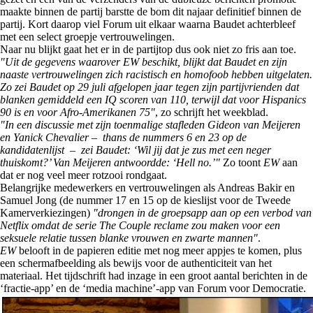
maakte binnen de partij barstte de bom dit najaar definitief binnen de
partij. Kort daarop viel Forum uit elkaar waarna Baudet achterbleef
met een select groepje vertrouwelingen.
Naar nu blijkt gaat het er in de partijtop dus ook niet zo fris aan toe.
"Uit de gegevens waarover EW beschikt, blijkt dat Baudet en zijn
naaste vertrouwelingen zich racistisch en homofoob hebben uitgelaten.
Zo zei Baudet op 29 juli afgelopen jaar tegen zijn partijvrienden dat
blanken gemiddeld een IQ scoren van 110, terwijl dat voor Hispanics
90 is en voor Afro-Amerikanen 75"
, zo schrijft het weekblad.
"In een discussie met zijn toenmalige stafleden Gideon van Meijeren
en Yanick Chevalier – thans de nummers 6 en 23 op de
kandidatenlijst – zei Baudet: ‘Wil jij dat je zus met een neger
thuiskomt?’ Van Meijeren antwoordde: ‘Hell no.’"
Zo toont
EW
aan
dat er nog veel meer rotzooi rondgaat.
Belangrijke medewerkers en vertrouwelingen als Andreas Bakir en
Samuel Jong (de nummer 17 en 15 op de kieslijst voor de Tweede
Kamerverkiezingen)
"drongen in de groepsapp aan op een verbod van
Netflix omdat de serie The Couple reclame zou maken voor een
seksuele relatie tussen blanke vrouwen en zwarte mannen"
.
EW
belooft in de papieren editie met nog meer appjes te komen, plus
een schermafbeelding als bewijs voor de authenticiteit van het
materiaal. Het tijdschrift had inzage in een groot aantal berichten in de
‘fractie-app’ en de ‘media machine’-app van Forum voor Democratie.