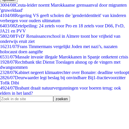
30
04/08
Ceuta-leider noemt Marokkaanse grensaanval door migranten
'gruweldaad'
41
04/08
Regering VS geeft scholen die 'genderidentiteit' van kinderen
verbergen voor ouders ultimatum
64
03/08
Zetelpeiling: 24 zetels voor Pro en 18 zetels voor D66, FvD,
JA21 en PVV
58
02/08
'FvD' Renaissanceschool in Almere toont hoe vrijheid van
onderwijs eruit ziet
162
31/07
Frans Timmermans vergelijkt Joden met nazi’s, nazaten
holocaust doen aangifte
65
31/07
Massale invasie illegale Marokkanen in Spanje ontketent crisis
19
28/07
Rechtbank tikt Dienst Toeslagen alsnog op de vingers met
dwangsommen
23
28/07
Kabinet negeert klimaatrechter over Bonaire: deadline verloopt
28
26/07
Deurwaarder legt beslag bij onvindbare Bij1-fractievoorzitter
Tofik Dibi
49
24/07
Brabant draait natuurvergunningen voor boeren terug: ook
elders in het land?