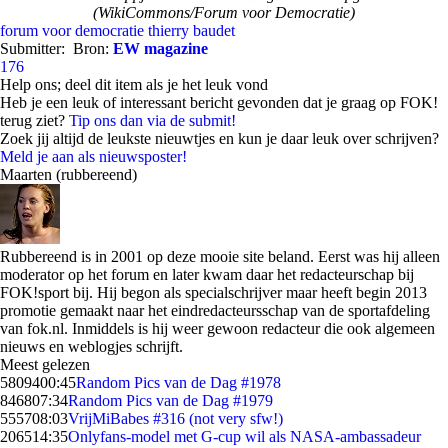
(WikiCommons/Forum voor Democratie)
forum voor democratie
thierry baudet
Submitter:
Bron:
EW magazine
176
Help ons; deel dit item als je het leuk vond
Heb je een leuk of interessant bericht gevonden dat je graag op FOK!
terug ziet?
Tip ons dan via de submit!
Zoek jij altijd de leukste nieuwtjes en kun je daar leuk over schrijven?
Meld je aan als nieuwsposter!
Maarten (rubbereend)
Rubbereend is in 2001 op deze mooie site beland. Eerst was hij alleen
moderator op het forum en later kwam daar het redacteurschap bij
FOK!sport bij. Hij begon als specialschrijver maar heeft begin 2013
promotie gemaakt naar het eindredacteursschap van de sportafdeling
van fok.nl. Inmiddels is hij weer gewoon redacteur die ook algemeen
nieuws en weblogjes schrijft.
Meest gelezen
58094
00:45
Random Pics van de Dag #1978
8468
07:34
Random Pics van de Dag #1979
5557
08:03
VrijMiBabes #316 (not very sfw!)
2065
14:35
Onlyfans-model met G-cup wil als NASA-ambassadeur