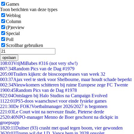
Games
Toon berichten van deze types
Weblog
Column
(P)review
Special
Poll
Scrollbar gebruiken
opslaan
1
08:03
VrijMiBabes #316 (not very sfw!)
8
07:34
Random Pics van de Dag #1979
2
05:00
Trailers kijken: de bioscoopreleases van week 32
0
03:37
Ajax veel te sterk voor Shelbourne, maar houdt schade beperkt
0
02:34
Nieuwkomers schitteren bij ruime Europese zege FC Twente
19
00:45
Random Pics van de Dag #1978
9
22:04
Ontslagen bij Halo Studios na Campaign Evolved
11
22:01
PS5-doos waarschuwt voor einde fysieke games
2
21:30
De FOK!Voetbalmanager 2026/2027 is begonnen
2
21:03
Le Court wint na nerveuze finale, Pieterse derde
25
20:40
NPO-manager Menno de Boer geschorst na dickpic in
groepsapp
18
20:11
Duitser (93) crasht met quad tegen boom, vier gewonden
36
20:03
Trump wil dat J.D. Vance hem in 2028 opvolgt