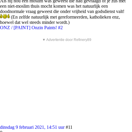
Als hij nou een moslim was geweest die had gevraagd of je zus met
een niet-moslim thuis mocht komen was het natuurlijk een
doodnormale vraag geweest die onder vrijheid van godsdienst valt!
(En zelfde natuurlijk met gereformeerden, katholieken enz,
hoewel dat wel steeds minder wordt.)
ONZ / [PAINT] Onzin Paints! #2
▼ Advertentie door Refinery89
dinsdag 9 februari 2021, 14:51 uur
#11