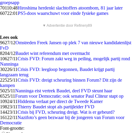
groepsapp
701
10:48
Hiroshima herdenkt slachtoffers atoombom, 81 jaar later
607
22:01
PS5-doos waarschuwt voor einde fysieke games
▼ Advertentie door Refinery89
Lees ook
96
27/12
Omstreden Freek Jansen op plek 7 van nieuwe kandidatenlijst
FvD
82
04/12
Baudet wint referendum met overmacht
106
27/11
Crisis FVD: Forum zakt weg in peiling, mogelijk partij rond
Nanninga
302
26/11
Crisis FVD: leegloop begonnen, Baudet krijgt partij
langzaam terug
225
25/11
Crisis FVD: dreigt scheuring binnen Forum? Dit zijn de
kampen
50
25/11
Nanninga eist vertrek Baudet, deel FVD steunt haar
65
25/11
Forum voor Democratie; ook senator Paul Cliteur stapt op
109
24/11
Hiddema verlaat per direct de Tweede Kamer
198
23/11
Thierry Baudet stopt als partijleider FVD
144
23/11
Crisis bij FVD, scheuring dreigt. Wat is er gebeurd?
161
22/11
Nazifoto’s geen bezwaar bij de jongeren van Forum voor
Democratie
Font-grootte: