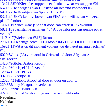
134
21:33
FOK!ers die stoppen met alcohol - waar we stoppen #21
65
21:32
De neergang van Duitsland als lichtend voorbeeld #3
69
21:27
De Bondgenoten Spoiler Topic #3
83
21:25
UEFA kondigt boycot van FIFA-competities aan vanwege
plan Infantino
140
21:19
Zaken waar je je echt dood aan ergert #17 - Werklui
68
21:18
Spaanstalige nummers #34 A que calor nos pasaremos por el
verano?
111
21:17
[Wielrennen #616] Brennan!
270
21:15
Het enige echte LEGO-topic #45 LEGOOOOOOOOOOO
169
21:13
Wat is op dit moment volgens jou de meest irritante reclame?
#12
60
20:54
Lisa (38) vermoord in Griekenland door Afghaanse
asielzoeker
14
20:49
Global Justice Report
1
20:44
+5 telspel #144 Keer 5 =
1
20:44
+9 telspel #74
99
20:42
+7 telspel #95
120
20:42
Teltopic #1558 tel door en door en door....
2
20:37
Jerney Kaagman overleden
120
20:36
Nederland toen
42
20:35
[Eva vd Wijdeven] geruchten over dakloosheid
Nederland
Nederland