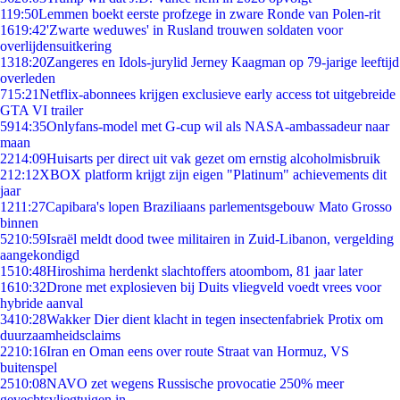
1
19:50
Lemmen boekt eerste profzege in zware Ronde van Polen-rit
16
19:42
'Zwarte weduwes' in Rusland trouwen soldaten voor
overlijdensuitkering
13
18:20
Zangeres en Idols-jurylid Jerney Kaagman op 79-jarige leeftijd
overleden
7
15:21
Netflix-abonnees krijgen exclusieve early access tot uitgebreide
GTA VI trailer
59
14:35
Onlyfans-model met G-cup wil als NASA-ambassadeur naar
maan
22
14:09
Huisarts per direct uit vak gezet om ernstig alcoholmisbruik
2
12:12
XBOX platform krijgt zijn eigen "Platinum" achievements dit
jaar
12
11:27
Capibara's lopen Braziliaans parlementsgebouw Mato Grosso
binnen
52
10:59
Israël meldt dood twee militairen in Zuid-Libanon, vergelding
aangekondigd
15
10:48
Hiroshima herdenkt slachtoffers atoombom, 81 jaar later
16
10:32
Drone met explosieven bij Duits vliegveld voedt vrees voor
hybride aanval
34
10:28
Wakker Dier dient klacht in tegen insectenfabriek Protix om
duurzaamheidsclaims
22
10:16
Iran en Oman eens over route Straat van Hormuz, VS
buitenspel
25
10:08
NAVO zet wegens Russische provocatie 250% meer
gevechtsvliegtuigen in