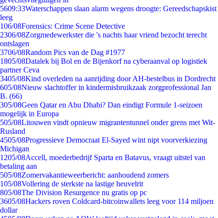
56
09:33
Waterschappen slaan alarm wegens droogte: Gereedschapskist
leeg
1
06/08
Forensics: Crime Scene Detective
23
06/08
Zorgmedewerkster die 's nachts haar vriend bezocht terecht
ontslagen
37
06/08
Random Pics van de Dag #1977
18
05/08
Datalek bij Bol en de Bijenkorf na cyberaanval op logistiek
partner Ceva
34
05/08
Kind overleden na aanrijding door AH-bestelbus in Dordrecht
6
05/08
Nieuw slachtoffer in kindermisbruikzaak zorgprofessional Jan
B. (66)
3
05/08
Geen Qatar en Abu Dhabi? Dan eindigt Formule 1-seizoen
mogelijk in Europa
5
05/08
Litouwen vindt opnieuw migrantentunnel onder grens met Wit-
Rusland
45
05/08
Progressieve Democraat El-Sayed wint nipt voorverkiezing
Michigan
12
05/08
Accell, moederbedrijf Sparta en Batavus, vraagt uitstel van
betaling aan
5
05/08
Zomervakantieweerbericht: aanhoudend zomers
1
05/08
Vollering de sterkste na lastige heuvelrit
8
05/08
The Division Resurgence nu gratis op pc
36
05/08
Hackers roven Coldcard-bitcoinwallets leeg voor 114 miljoen
dollar