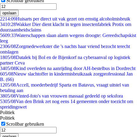
Scrollbar gebruiken
opslaan
22
14:09
Huisarts per direct uit vak gezet om ernstig alcoholmisbruik
34
10:28
Wakker Dier dient klacht in tegen insectenfabriek Protix om
duurzaamheidsclaims
56
09:33
Waterschappen slaan alarm wegens droogte: Gereedschapskist
leeg
23
06/08
Zorgmedewerkster die 's nachts haar vriend bezocht terecht
ontslagen
18
05/08
Datalek bij Bol en de Bijenkorf na cyberaanval op logistiek
partner Ceva
34
05/08
Kind overleden na aanrijding door AH-bestelbus in Dordrecht
6
05/08
Nieuw slachtoffer in kindermisbruikzaak zorgprofessional Jan
B. (66)
12
05/08
Accell, moederbedrijf Sparta en Batavus, vraagt uitstel van
betaling aan
38
05/08
Vinted-foto's van vrouwen massaal gedeeld op seksfora
53
05/08
Van den Brink zet nog eens 14 gemeenten onder toezicht om
spreidingswet
Politiek
Politiek
Scrollbar gebruiken
opslaan