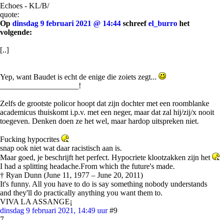
Echoes - KL/B/
quote:
Op
dinsdag 9 februari 2021 @ 14:44
schreef
el_burro
het
volgende:
[..]
Yep, want Baudet is echt de enige die zoiets zegt...
____________________!
Zelfs de grootste policor hoopt dat zijn dochter met een roomblanke
academicus thuiskomt i.p.v. met een neger, maar dat zal hij/zij/x nooit
toegeven. Denken doen ze het wel, maar hardop uitspreken niet.
Fucking hypocrites
snap ook niet wat daar racistisch aan is.
Maar goed, je beschrijft het perfect. Hypocriete klootzakken zijn het
I had a splitting headache.From which the future's made.
† Ryan Dunn (June 11, 1977 – June 20, 2011)
It's funny. All you have to do is say something nobody understands
and they'll do practically anything you want them to.
VIVA LA ASSANGE¡
dinsdag 9 februari 2021, 14:49 uur
#9
7