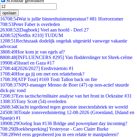
Scrollbar gebruiken
opslaan
167
08:54
Wat is jullie binnenhuistemperatuur? #81 Horrorzomer
7
08:53
Peter Faber is overleden
263
08:52
[Dagboek] Veel aan hoofd - Deel 27
42
08:52
[Netflix #210] TUDUM
12
08:51
Rechtszaak dodelijk ongeluk uitgesteld vanwege vakantie
advocaat
38
08:49
Hoe kom je van egels af?
88
08:48
[INFLUENCERS #295] Van flodderslinger tot Shrek-crème
199
08:45
Israel en Gaza #17
27
08:44
[2026/2027] Eredivisietoto #1
17
08:40
Hoe ga jij om met een relatiebreuk?
17
08:39
[ATP Tour] #169 Tosti Tallon back on fire
107
08:37
NPO-manager Menno de Boer (47) op non-actief stuurde
dick-pic rond
72
08:37
Een tactische/militaire analyse van het front in Oekraïne #31
13
08:35
Tony Scott (54) overleden
26
08:34
Klacht ingediend tegen grootste insectenfabriek ter wereld
245
08:30
Totale zonsverduistering 12-08-2026 (Groenland, IJsland en
Spanje) #1
189
08:29
Oorlog Iran #136 Bridge and powerplant day incoming?
7
08:29
[Boekbespreking] Yesteryear - Caro Claire Burke
7
08:28
Wel eens geprobeerd jou in een relatie te manipuleren?