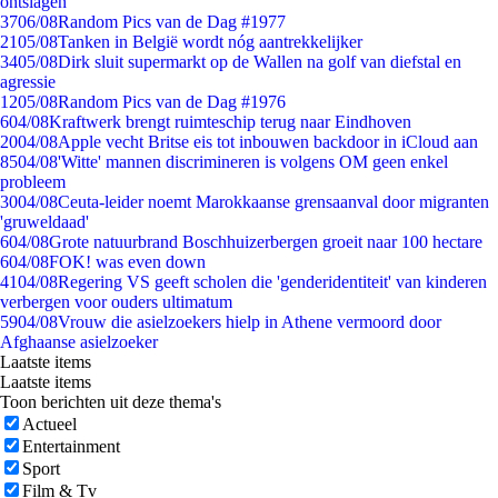
ontslagen
37
06/08
Random Pics van de Dag #1977
21
05/08
Tanken in België wordt nóg aantrekkelijker
34
05/08
Dirk sluit supermarkt op de Wallen na golf van diefstal en
agressie
12
05/08
Random Pics van de Dag #1976
6
04/08
Kraftwerk brengt ruimteschip terug naar Eindhoven
20
04/08
Apple vecht Britse eis tot inbouwen backdoor in iCloud aan
85
04/08
'Witte' mannen discrimineren is volgens OM geen enkel
probleem
30
04/08
Ceuta-leider noemt Marokkaanse grensaanval door migranten
'gruweldaad'
6
04/08
Grote natuurbrand Boschhuizerbergen groeit naar 100 hectare
6
04/08
FOK! was even down
41
04/08
Regering VS geeft scholen die 'genderidentiteit' van kinderen
verbergen voor ouders ultimatum
59
04/08
Vrouw die asielzoekers hielp in Athene vermoord door
Afghaanse asielzoeker
Laatste items
Laatste items
Toon berichten uit deze thema's
Actueel
Entertainment
Sport
Film & Tv