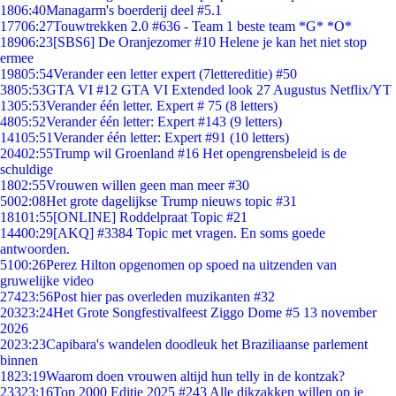
18
06:40
Managarm's boerderij deel #5.1
177
06:27
Touwtrekken 2.0 #636 - Team 1 beste team *G* *O*
189
06:23
[SBS6] De Oranjezomer #10 Helene je kan het niet stop
ermee
198
05:54
Verander een letter expert (7lettereditie) #50
38
05:53
GTA VI #12 GTA VI Extended look 27 Augustus Netflix/YT
13
05:53
Verander één letter. Expert # 75 (8 letters)
48
05:52
Verander één letter: Expert #143 (9 letters)
141
05:51
Verander één letter: Expert #91 (10 letters)
204
02:55
Trump wil Groenland #16 Het opengrensbeleid is de
schuldige
18
02:55
Vrouwen willen geen man meer #30
50
02:08
Het grote dagelijkse Trump nieuws topic #31
181
01:55
[ONLINE] Roddelpraat Topic #21
144
00:29
[AKQ] #3384 Topic met vragen. En soms goede
antwoorden.
51
00:26
Perez Hilton opgenomen op spoed na uitzenden van
gruwelijke video
274
23:56
Post hier pas overleden muzikanten #32
203
23:24
Het Grote Songfestivalfeest Ziggo Dome #5 13 november
2026
20
23:23
Capibara's wandelen doodleuk het Braziliaanse parlement
binnen
18
23:19
Waarom doen vrouwen altijd hun telly in de kontzak?
233
23:16
Top 2000 Editie 2025 #243 Alle dikzakken willen op je