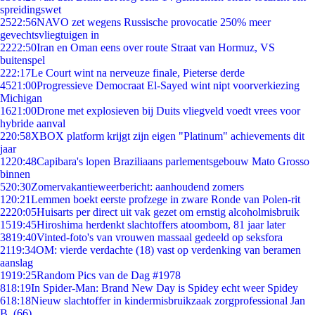
spreidingswet
25
22:56
NAVO zet wegens Russische provocatie 250% meer
gevechtsvliegtuigen in
22
22:50
Iran en Oman eens over route Straat van Hormuz, VS
buitenspel
2
22:17
Le Court wint na nerveuze finale, Pieterse derde
45
21:00
Progressieve Democraat El-Sayed wint nipt voorverkiezing
Michigan
16
21:00
Drone met explosieven bij Duits vliegveld voedt vrees voor
hybride aanval
2
20:58
XBOX platform krijgt zijn eigen "Platinum" achievements dit
jaar
12
20:48
Capibara's lopen Braziliaans parlementsgebouw Mato Grosso
binnen
5
20:30
Zomervakantieweerbericht: aanhoudend zomers
1
20:21
Lemmen boekt eerste profzege in zware Ronde van Polen-rit
22
20:05
Huisarts per direct uit vak gezet om ernstig alcoholmisbruik
15
19:45
Hiroshima herdenkt slachtoffers atoombom, 81 jaar later
38
19:40
Vinted-foto's van vrouwen massaal gedeeld op seksfora
21
19:34
OM: vierde verdachte (18) vast op verdenking van beramen
aanslag
19
19:25
Random Pics van de Dag #1978
8
18:19
In Spider-Man: Brand New Day is Spidey echt weer Spidey
6
18:18
Nieuw slachtoffer in kindermisbruikzaak zorgprofessional Jan
B. (66)