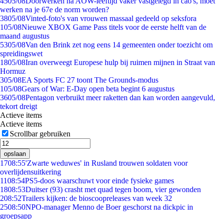
45
05/08
Doorwerken na AOW-leeftijd vaker vastgelegd in cao's, moet
werken na je 67e de norm worden?
38
05/08
Vinted-foto's van vrouwen massaal gedeeld op seksfora
1
05/08
Nieuwe XBOX Game Pass titels voor de eerste helft van de
maand augustus
53
05/08
Van den Brink zet nog eens 14 gemeenten onder toezicht om
spreidingswet
18
05/08
Iran overweegt Europese hulp bij ruimen mijnen in Straat van
Hormuz
3
05/08
EA Sports FC 27 toont The Grounds-modus
1
05/08
Gears of War: E-Day open beta begint 6 augustus
36
05/08
Pentagon verbruikt meer raketten dan kan worden aangevuld,
tekort dreigt
Actieve items
Actieve items
Scrollbar gebruiken
opslaan
17
08:55
'Zwarte weduwes' in Rusland trouwen soldaten voor
overlijdensuitkering
11
08:54
PS5-doos waarschuwt voor einde fysieke games
18
08:53
Duitser (93) crasht met quad tegen boom, vier gewonden
2
08:52
Trailers kijken: de bioscoopreleases van week 32
25
08:50
NPO-manager Menno de Boer geschorst na dickpic in
groepsapp