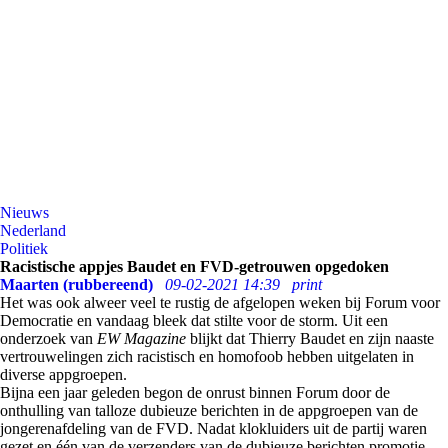
Nieuws
Nederland
Politiek
Racistische appjes Baudet en FVD-getrouwen opgedoken
Maarten (rubbereend)
09-02-2021 14:39
print
Het was ook alweer veel te rustig de afgelopen weken bij Forum voor
Democratie en vandaag bleek dat stilte voor de storm. Uit een
onderzoek van
EW Magazine
blijkt dat Thierry Baudet en zijn naaste
vertrouwelingen zich racistisch en homofoob hebben uitgelaten in
diverse appgroepen.
Bijna een jaar geleden begon de onrust binnen Forum door de
onthulling van talloze dubieuze berichten in de appgroepen van de
jongerenafdeling van de FVD. Nadat klokluiders uit de partij waren
gezet en één van de verzenders van de dubieuze berichten promotie