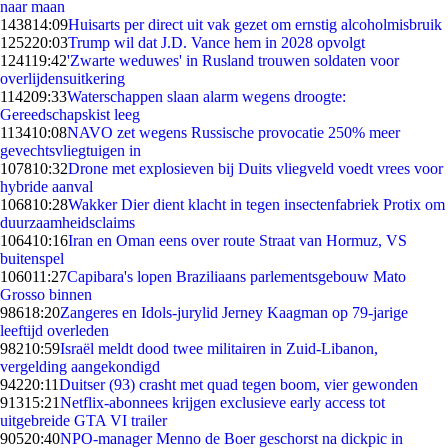
naar maan
1438
14:09
Huisarts per direct uit vak gezet om ernstig alcoholmisbruik
1252
20:03
Trump wil dat J.D. Vance hem in 2028 opvolgt
1241
19:42
'Zwarte weduwes' in Rusland trouwen soldaten voor
overlijdensuitkering
1142
09:33
Waterschappen slaan alarm wegens droogte:
Gereedschapskist leeg
1134
10:08
NAVO zet wegens Russische provocatie 250% meer
gevechtsvliegtuigen in
1078
10:32
Drone met explosieven bij Duits vliegveld voedt vrees voor
hybride aanval
1068
10:28
Wakker Dier dient klacht in tegen insectenfabriek Protix om
duurzaamheidsclaims
1064
10:16
Iran en Oman eens over route Straat van Hormuz, VS
buitenspel
1060
11:27
Capibara's lopen Braziliaans parlementsgebouw Mato
Grosso binnen
986
18:20
Zangeres en Idols-jurylid Jerney Kaagman op 79-jarige
leeftijd overleden
982
10:59
Israël meldt dood twee militairen in Zuid-Libanon,
vergelding aangekondigd
942
20:11
Duitser (93) crasht met quad tegen boom, vier gewonden
913
15:21
Netflix-abonnees krijgen exclusieve early access tot
uitgebreide GTA VI trailer
905
20:40
NPO-manager Menno de Boer geschorst na dickpic in