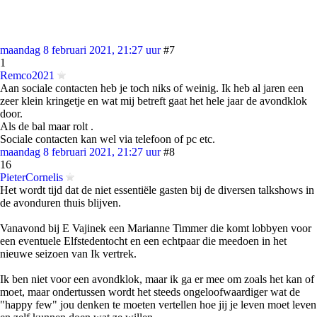
maandag 8 februari 2021, 21:27 uur
#7
1
Remco2021
Aan sociale contacten heb je toch niks of weinig. Ik heb al jaren een
zeer klein kringetje en wat mij betreft gaat het hele jaar de avondklok
door.
Als de bal maar rolt .
Sociale contacten kan wel via telefoon of pc etc.
maandag 8 februari 2021, 21:27 uur
#8
16
PieterCornelis
Het wordt tijd dat de niet essentiële gasten bij de diversen talkshows in
de avonduren thuis blijven.
Vanavond bij E Vajinek een Marianne Timmer die komt lobbyen voor
een eventuele Elfstedentocht en een echtpaar die meedoen in het
nieuwe seizoen van Ik vertrek.
Ik ben niet voor een avondklok, maar ik ga er mee om zoals het kan of
moet, maar ondertussen wordt het steeds ongeloofwaardiger wat de
"happy few" jou denken te moeten vertellen hoe jij je leven moet leven