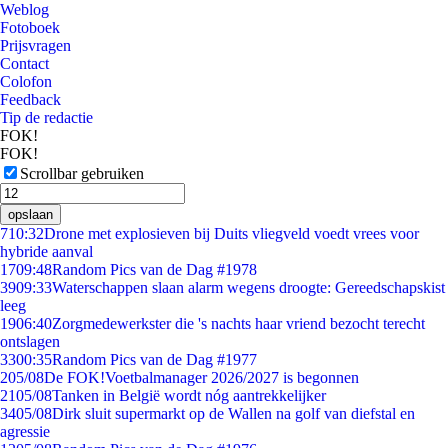
Weblog
Fotoboek
Prijsvragen
Contact
Colofon
Feedback
Tip de redactie
FOK!
FOK!
Scrollbar gebruiken
opslaan
7
10:32
Drone met explosieven bij Duits vliegveld voedt vrees voor
hybride aanval
17
09:48
Random Pics van de Dag #1978
39
09:33
Waterschappen slaan alarm wegens droogte: Gereedschapskist
leeg
19
06:40
Zorgmedewerkster die 's nachts haar vriend bezocht terecht
ontslagen
33
00:35
Random Pics van de Dag #1977
2
05/08
De FOK!Voetbalmanager 2026/2027 is begonnen
21
05/08
Tanken in België wordt nóg aantrekkelijker
34
05/08
Dirk sluit supermarkt op de Wallen na golf van diefstal en
agressie