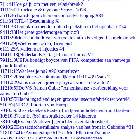
7
11:44
Hoe ga jij om met een relatiebreuk?
111
11:41
Hurricane & Cyclone Season 2026
25
11:36
Transfergeruchten en contractverlenging #83
9
11:34
[RTL4] Bestemming X
59
11:33
Tenenkrommende fouten bij teksten in het openbaar #74
94
11:33
Het grote goedemorgen topic #3
18
11:29
Meer dan helft van verkochte auto's is volgend jaar elektrisch
49
11:29
[Wielrennen #616] Brennan!
61
11:25
Afvallen met injecties #4
114
11:18
[Nederlands Elftal] Op naar Louis IV?
79
11:13
UEFA kondigt boycot van FIFA-competities aan vanwege
plan Infantino
117
11:12
Wat lees je nu? #96 zomerlezen
33
11:12
Post hier zo vaak mogelijk om 11:11 #39 Vanz11
14
11:02
Wat is nou een goede jerrycan voor in de auto ?
112
10:59
De VS framen Cuba: "Amerikaanse voorbereiding voor
aanval op Cuba"
18
10:55
Klacht ingediend tegen grootste insectenfabriek ter wereld
5
10:53
[NPO2] Poorten van Europa
70
10:39
30 asielzoekers kosten 1 miljoen in hotel centrum Haarlem
105
10:37
Jan B. (66) misbruikt zeker 14 kinderen
38
10:34
[Eva vd Wijdeven] geruchten over dakloosheid
69
10:25
Een tactische/militaire analyse van het front in Oekraïne #31
218
10:14
De Avondetappe #176 - Met Ellen ten Damme.
264
09:58
[NET5] Het blok 2026 #32 Blokkendozen