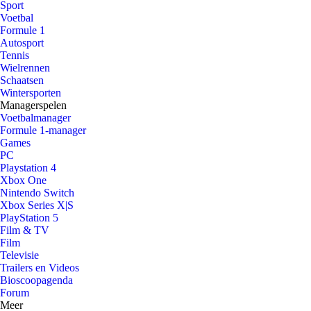
Sport
Voetbal
Formule 1
Autosport
Tennis
Wielrennen
Schaatsen
Wintersporten
Managerspelen
Voetbalmanager
Formule 1-manager
Games
PC
Playstation 4
Xbox One
Nintendo Switch
Xbox Series X|S
PlayStation 5
Film & TV
Film
Televisie
Trailers en Videos
Bioscoopagenda
Forum
Meer