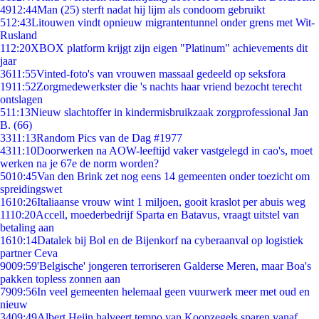
49
12:44
Man (25) sterft nadat hij lijm als condoom gebruikt
5
12:43
Litouwen vindt opnieuw migrantentunnel onder grens met Wit-
Rusland
1
12:20
XBOX platform krijgt zijn eigen "Platinum" achievements dit
jaar
36
11:55
Vinted-foto's van vrouwen massaal gedeeld op seksfora
19
11:52
Zorgmedewerkster die 's nachts haar vriend bezocht terecht
ontslagen
5
11:13
Nieuw slachtoffer in kindermisbruikzaak zorgprofessional Jan
B. (66)
33
11:13
Random Pics van de Dag #1977
43
11:10
Doorwerken na AOW-leeftijd vaker vastgelegd in cao's, moet
werken na je 67e de norm worden?
50
10:45
Van den Brink zet nog eens 14 gemeenten onder toezicht om
spreidingswet
16
10:26
Italiaanse vrouw wint 1 miljoen, gooit kraslot per abuis weg
11
10:20
Accell, moederbedrijf Sparta en Batavus, vraagt uitstel van
betaling aan
16
10:14
Datalek bij Bol en de Bijenkorf na cyberaanval op logistiek
partner Ceva
90
09:59
'Belgische' jongeren terroriseren Galderse Meren, maar Boa's
pakken topless zonnen aan
79
09:56
In veel gemeenten helemaal geen vuurwerk meer met oud en
nieuw
34
09:49
Albert Heijn halveert tempo van Koopzegels sparen vanaf