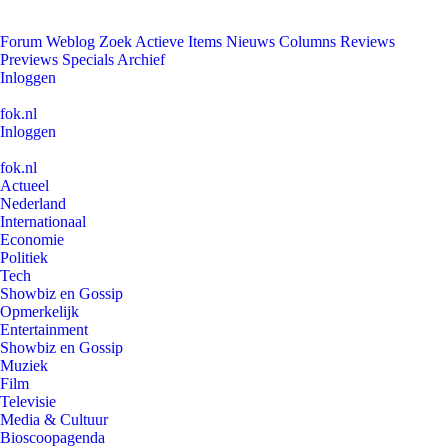
Forum
Weblog
Zoek
Actieve Items
Nieuws
Columns
Reviews
Previews
Specials
Archief
Inloggen
fok.nl
Inloggen
fok.nl
Actueel
Nederland
Internationaal
Economie
Politiek
Tech
Showbiz en Gossip
Opmerkelijk
Entertainment
Showbiz en Gossip
Muziek
Film
Televisie
Media & Cultuur
Bioscoopagenda