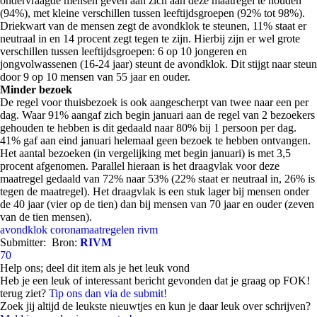
ondervraagde mensen geven aan zich aan deze maatregel te houden
(94%), met kleine verschillen tussen leeftijdsgroepen (92% tot 98%).
Driekwart van de mensen zegt de avondklok te steunen, 11% staat er
neutraal in en 14 procent zegt tegen te zijn. Hierbij zijn er wel grote
verschillen tussen leeftijdsgroepen: 6 op 10 jongeren en
jongvolwassenen (16-24 jaar) steunt de avondklok. Dit stijgt naar steun
door 9 op 10 mensen van 55 jaar en ouder.
Minder bezoek
De regel voor thuisbezoek is ook aangescherpt van twee naar een per
dag. Waar 91% aangaf zich begin januari aan de regel van 2 bezoekers
gehouden te hebben is dit gedaald naar 80% bij 1 persoon per dag.
41% gaf aan eind januari helemaal geen bezoek te hebben ontvangen.
Het aantal bezoeken (in vergelijking met begin januari) is met 3,5
procent afgenomen. Parallel hieraan is het draagvlak voor deze
maatregel gedaald van 72% naar 53% (22% staat er neutraal in, 26% is
tegen de maatregel). Het draagvlak is een stuk lager bij mensen onder
de 40 jaar (vier op de tien) dan bij mensen van 70 jaar en ouder (zeven
van de tien mensen).
avondklok
coronamaatregelen
rivm
Submitter:
Bron:
RIVM
70
Help ons; deel dit item als je het leuk vond
Heb je een leuk of interessant bericht gevonden dat je graag op FOK!
terug ziet?
Tip ons dan via de submit!
Zoek jij altijd de leukste nieuwtjes en kun je daar leuk over schrijven?