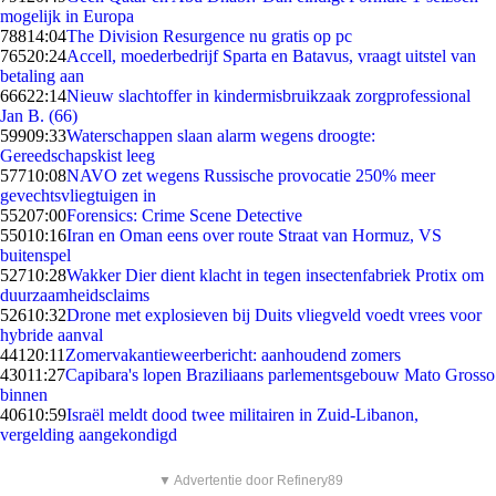
mogelijk in Europa
788
14:04
The Division Resurgence nu gratis op pc
765
20:24
Accell, moederbedrijf Sparta en Batavus, vraagt uitstel van
betaling aan
666
22:14
Nieuw slachtoffer in kindermisbruikzaak zorgprofessional
Jan B. (66)
599
09:33
Waterschappen slaan alarm wegens droogte:
Gereedschapskist leeg
577
10:08
NAVO zet wegens Russische provocatie 250% meer
gevechtsvliegtuigen in
552
07:00
Forensics: Crime Scene Detective
550
10:16
Iran en Oman eens over route Straat van Hormuz, VS
buitenspel
527
10:28
Wakker Dier dient klacht in tegen insectenfabriek Protix om
duurzaamheidsclaims
526
10:32
Drone met explosieven bij Duits vliegveld voedt vrees voor
hybride aanval
441
20:11
Zomervakantieweerbericht: aanhoudend zomers
430
11:27
Capibara's lopen Braziliaans parlementsgebouw Mato Grosso
binnen
406
10:59
Israël meldt dood twee militairen in Zuid-Libanon,
vergelding aangekondigd
▼ Advertentie door Refinery89