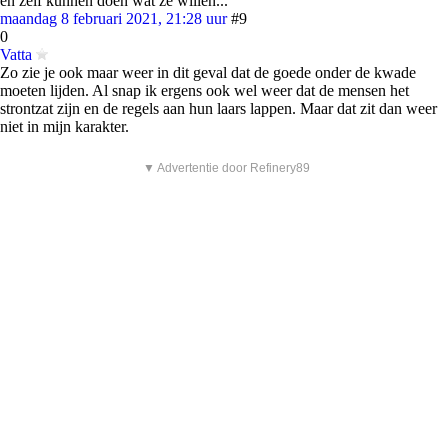
en zelf kunnen doen wat ze willen...
maandag 8 februari 2021, 21:28 uur
#9
0
Vatta
Zo zie je ook maar weer in dit geval dat de goede onder de kwade
moeten lijden. Al snap ik ergens ook wel weer dat de mensen het
strontzat zijn en de regels aan hun laars lappen. Maar dat zit dan weer
niet in mijn karakter.
▼ Advertentie door Refinery89