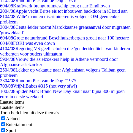
12
05/08
Random Pics van de Dag #1976
6
04/08
Kraftwerk brengt ruimteschip terug naar Eindhoven
20
04/08
Apple vecht Britse eis tot inbouwen backdoor in iCloud aan
81
04/08
'Witte' mannen discrimineren is volgens OM geen enkel
probleem
30
04/08
Ceuta-leider noemt Marokkaanse grensaanval door migranten
'gruweldaad'
6
04/08
Grote natuurbrand Boschhuizerbergen groeit naar 100 hectare
6
04/08
FOK! was even down
41
04/08
Regering VS geeft scholen die 'genderidentiteit' van kinderen
verbergen voor ouders ultimatum
59
04/08
Vrouw die asielzoekers hielp in Athene vermoord door
Afghaanse asielzoeker
25
04/08
Lekker op vakantie naar Afghanistan volgens Taliban geen
probleem
23
04/08
Random Pics van de Dag #1975
7
03/08
VrijMiBabes #315 (not very sfw!)
10
03/08
Spider-Man: Brand New Day knalt naar bijna 800 miljoen
euro in eerste weekend
Laatste items
Laatste items
Toon berichten uit deze thema's
Actueel
Entertainment
Sport