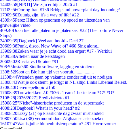
144
09:58
[NPO1] We zijn er bijna 2026 #1
171
09:56
Oorlog Iran #136 Bridge and powerplant day incoming?
179
09:50
Zuunig zijn, it's a way of life! #22
43
09:45
Perez Hilton opgenomen op spoed na uitzenden van
gruwelijke video
4
09:40
Draai hier alle platen in je platenkast #32 (The Torture Never
Stops)
249
09:39
[Dagboek] Veel aan hoofd - Deel 27
206
09:38
Punk, disco, New Wave of? #60 Sing along...
139
09:38
Zaken waar je je echt dood aan ergert #17 - Werklui
14
09:38
Aftellen naar de kerstdagen
206
09:02
Russia vs Ukraine #91
5
08:55
Insta360 Studio software, lagging en stotteren
13
08:52
Koot en Bie hun tijd ver vooruit..................
113
08:44
Vrienden gaan op vakantie zonder mij uit te nodigen
138
08:43
Wat je ook stemt, je krijgt in NL altijd Links Liberaal Beleid.
37
08:40
Dierenlepeltopic #150
176
08:39
Touwtrekken 2.0 #636 - Team 1 beste team *G* *O*
21
08:28
[2026/2027] Eredivisietoto #1
150
08:25
"Niche"-historische producten in de supermarkt
40
08:23
[Dagboek] What's in your head? #2
158
08:20
Lizzy (21) op klaarlichte dag zwaar mishandeld
108
07:50
Lisa (38) vermoord door Afghaanse asielzoeker
161
07:47
Wat is jullie binnenhuistemperatuur? #81 Horrorzomer
Gezondheid