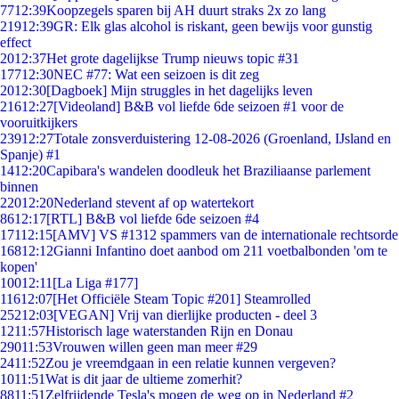
77
12:39
Koopzegels sparen bij AH duurt straks 2x zo lang
219
12:39
GR: Elk glas alcohol is riskant, geen bewijs voor gunstig
effect
20
12:37
Het grote dagelijkse Trump nieuws topic #31
177
12:30
NEC #77: Wat een seizoen is dit zeg
20
12:30
[Dagboek] Mijn struggles in het dagelijks leven
216
12:27
[Videoland] B&B vol liefde 6de seizoen #1 voor de
vooruitkijkers
239
12:27
Totale zonsverduistering 12-08-2026 (Groenland, IJsland en
Spanje) #1
14
12:20
Capibara's wandelen doodleuk het Braziliaanse parlement
binnen
220
12:20
Nederland stevent af op watertekort
86
12:17
[RTL] B&B vol liefde 6de seizoen #4
171
12:15
[AMV] VS #1312 spammers van de internationale rechtsorde
168
12:12
Gianni Infantino doet aanbod om 211 voetbalbonden 'om te
kopen'
100
12:11
[La Liga #177]
116
12:07
[Het Officiële Steam Topic #201] Steamrolled
252
12:03
[VEGAN] Vrij van dierlijke producten - deel 3
12
11:57
Historisch lage waterstanden Rijn en Donau
290
11:53
Vrouwen willen geen man meer #29
24
11:52
Zou je vreemdgaan in een relatie kunnen vergeven?
10
11:51
Wat is dit jaar de ultieme zomerhit?
88
11:51
Zelfrijdende Tesla's mogen de weg op in Nederland #2