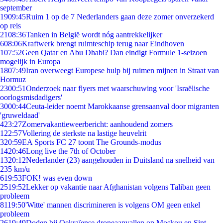
september
19
09:45
Ruim 1 op de 7 Nederlanders gaan deze zomer onverzekerd
op reis
21
08:36
Tanken in België wordt nóg aantrekkelijker
6
08:06
Kraftwerk brengt ruimteschip terug naar Eindhoven
1
07:52
Geen Qatar en Abu Dhabi? Dan eindigt Formule 1-seizoen
mogelijk in Europa
18
07:49
Iran overweegt Europese hulp bij ruimen mijnen in Straat van
Hormuz
23
00:51
Onderzoek naar flyers met waarschuwing voor 'Israëlische
oorlogsmisdadigers'
30
00:44
Ceuta-leider noemt Marokkaanse grensaanval door migranten
'gruweldaad'
4
23:27
Zomervakantieweerbericht: aanhoudend zomers
1
22:57
Vollering de sterkste na lastige heuvelrit
3
20:59
EA Sports FC 27 toont The Grounds-modus
14
20:46
Long live the 7th of October
13
20:12
Nederlander (23) aangehouden in Duitsland na snelheid van
235 km/u
6
19:53
FOK! was even down
25
19:52
Lekker op vakantie naar Afghanistan volgens Taliban geen
probleem
81
19:50
'Witte' mannen discrimineren is volgens OM geen enkel
probleem
26
19:49
Doden bij Oekraïense droneaanvallen op Moskou en Sint-