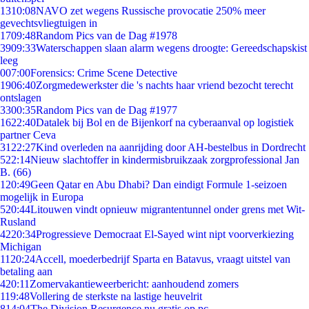
13
10:08
NAVO zet wegens Russische provocatie 250% meer
gevechtsvliegtuigen in
17
09:48
Random Pics van de Dag #1978
39
09:33
Waterschappen slaan alarm wegens droogte: Gereedschapskist
leeg
0
07:00
Forensics: Crime Scene Detective
19
06:40
Zorgmedewerkster die 's nachts haar vriend bezocht terecht
ontslagen
33
00:35
Random Pics van de Dag #1977
16
22:40
Datalek bij Bol en de Bijenkorf na cyberaanval op logistiek
partner Ceva
31
22:27
Kind overleden na aanrijding door AH-bestelbus in Dordrecht
5
22:14
Nieuw slachtoffer in kindermisbruikzaak zorgprofessional Jan
B. (66)
1
20:49
Geen Qatar en Abu Dhabi? Dan eindigt Formule 1-seizoen
mogelijk in Europa
5
20:44
Litouwen vindt opnieuw migrantentunnel onder grens met Wit-
Rusland
42
20:34
Progressieve Democraat El-Sayed wint nipt voorverkiezing
Michigan
11
20:24
Accell, moederbedrijf Sparta en Batavus, vraagt uitstel van
betaling aan
4
20:11
Zomervakantieweerbericht: aanhoudend zomers
1
19:48
Vollering de sterkste na lastige heuvelrit
8
14:04
The Division Resurgence nu gratis op pc