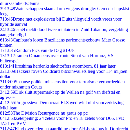
duurzaamheidsclaims
39
13:48
Waterschappen slaan alarm wegens droogte: Gereedschapskist
leeg
7
13:46
Drone met explosieven bij Duits vliegveld voedt vrees voor
hybride aanval
24
13:46
Israël meldt dood twee militairen in Zuid-Libanon, vergelding
aangekondigd
6
13:43
Capibara's lopen Braziliaans parlementsgebouw Mato Grosso
binnen
17
13:35
Random Pics van de Dag #1978
13
13:17
Iran en Oman eens over route Straat van Hormuz, VS
buitenspel
8
13:14
Hiroshima herdenkt slachtoffers atoombom, 81 jaar later
32
13:09
Hackers roven Coldcard-bitcoinwallets leeg voor 114 miljoen
dollar
31
13:00
Spaanse politie: minstens tien voor terrorisme veroordeelden
onder migranten Ceuta
34
12:59
Dirk sluit supermarkt op de Wallen na golf van diefstal en
agressie
42
12:55
Progressieve Democraat El-Sayed wint nipt voorverkiezing
Michigan
8
12:53
The Division Resurgence nu gratis op pc
64
12:53
Zetelpeiling: 24 zetels voor Pro en 18 zetels voor D66, FvD,
JA21 en PVV
31
12:47
Kind overleden na aanrijding door AH-bestelbus in Dordrecht