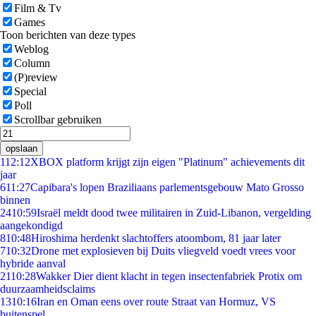
Film & Tv
Games
Toon berichten van deze types
Weblog
Column
(P)review
Special
Poll
Scrollbar gebruiken
opslaan
1
12:12
XBOX platform krijgt zijn eigen "Platinum" achievements dit
jaar
6
11:27
Capibara's lopen Braziliaans parlementsgebouw Mato Grosso
binnen
24
10:59
Israël meldt dood twee militairen in Zuid-Libanon, vergelding
aangekondigd
8
10:48
Hiroshima herdenkt slachtoffers atoombom, 81 jaar later
7
10:32
Drone met explosieven bij Duits vliegveld voedt vrees voor
hybride aanval
21
10:28
Wakker Dier dient klacht in tegen insectenfabriek Protix om
duurzaamheidsclaims
13
10:16
Iran en Oman eens over route Straat van Hormuz, VS
buitenspel