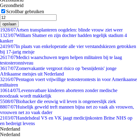
Gezondheid
Scrollbar gebruiken
opslaan
19
28/07
Artsen transplanteren oogdelen: blinde vrouw ziet weer
13
23/07
William Shatner en zijn dochter hadden tegelijk stadium 4
kanker
24
19/07
In plaats van enkeloperatie alle vier verstandskiezen getrokken
bij 17-jarig meisje
26
17/07
Medici waarschuwen tegen helpen militairen bij te laag
testosteronniveau
36
17/07
Zomervakantie vergroot risico op 'besnijdenis' jonge
Afrikaanse meisjes uit Nederland
32
16/07
Pentagon voert vrijwillige testosterontests in voor Amerikaanse
militairen
106
14/07
Levensvatbare kinderen aborteren zonder medische
noodzaak wordt makkelijk
55
08/07
Biohacker die eeuwig wil leven is ongeneeslijk ziek
88
07/07
Huiselijk geweld treft mannen bijna net zo vaak als vrouwen,
vrouwen net zo vaak dader
21
03/07
Handelsdeal VS en VK jaagt medicijnkosten Britse NHS op
en bedreigt levens
Nederland
Nederland