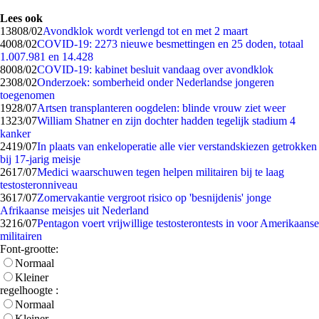
Lees ook
138
08/02
Avondklok wordt verlengd tot en met 2 maart
40
08/02
COVID-19: 2273 nieuwe besmettingen en 25 doden, totaal
1.007.981 en 14.428
80
08/02
COVID-19: kabinet besluit vandaag over avondklok
23
08/02
Onderzoek: somberheid onder Nederlandse jongeren
toegenomen
19
28/07
Artsen transplanteren oogdelen: blinde vrouw ziet weer
13
23/07
William Shatner en zijn dochter hadden tegelijk stadium 4
kanker
24
19/07
In plaats van enkeloperatie alle vier verstandskiezen getrokken
bij 17-jarig meisje
26
17/07
Medici waarschuwen tegen helpen militairen bij te laag
testosteronniveau
36
17/07
Zomervakantie vergroot risico op 'besnijdenis' jonge
Afrikaanse meisjes uit Nederland
32
16/07
Pentagon voert vrijwillige testosterontests in voor Amerikaanse
militairen
Font-grootte:
Normaal
Kleiner
regelhoogte :
Normaal
Kleiner