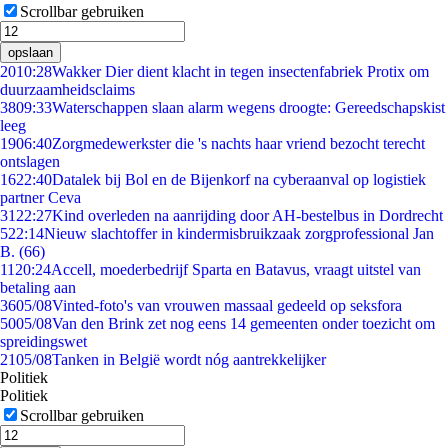
Scrollbar gebruiken
opslaan
20
10:28
Wakker Dier dient klacht in tegen insectenfabriek Protix om
duurzaamheidsclaims
38
09:33
Waterschappen slaan alarm wegens droogte: Gereedschapskist
leeg
19
06:40
Zorgmedewerkster die 's nachts haar vriend bezocht terecht
ontslagen
16
22:40
Datalek bij Bol en de Bijenkorf na cyberaanval op logistiek
partner Ceva
31
22:27
Kind overleden na aanrijding door AH-bestelbus in Dordrecht
5
22:14
Nieuw slachtoffer in kindermisbruikzaak zorgprofessional Jan
B. (66)
11
20:24
Accell, moederbedrijf Sparta en Batavus, vraagt uitstel van
betaling aan
36
05/08
Vinted-foto's van vrouwen massaal gedeeld op seksfora
50
05/08
Van den Brink zet nog eens 14 gemeenten onder toezicht om
spreidingswet
21
05/08
Tanken in België wordt nóg aantrekkelijker
Politiek
Politiek
Scrollbar gebruiken