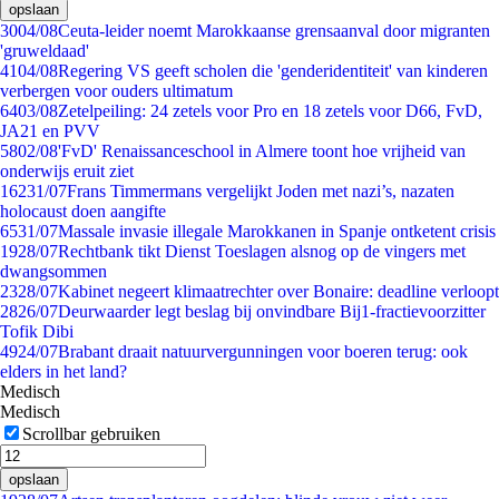
opslaan
30
04/08
Ceuta-leider noemt Marokkaanse grensaanval door migranten
'gruweldaad'
41
04/08
Regering VS geeft scholen die 'genderidentiteit' van kinderen
verbergen voor ouders ultimatum
64
03/08
Zetelpeiling: 24 zetels voor Pro en 18 zetels voor D66, FvD,
JA21 en PVV
58
02/08
'FvD' Renaissanceschool in Almere toont hoe vrijheid van
onderwijs eruit ziet
162
31/07
Frans Timmermans vergelijkt Joden met nazi’s, nazaten
holocaust doen aangifte
65
31/07
Massale invasie illegale Marokkanen in Spanje ontketent crisis
19
28/07
Rechtbank tikt Dienst Toeslagen alsnog op de vingers met
dwangsommen
23
28/07
Kabinet negeert klimaatrechter over Bonaire: deadline verloopt
28
26/07
Deurwaarder legt beslag bij onvindbare Bij1-fractievoorzitter
Tofik Dibi
49
24/07
Brabant draait natuurvergunningen voor boeren terug: ook
elders in het land?
Medisch
Medisch
Scrollbar gebruiken
opslaan