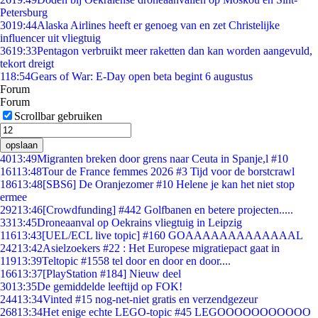
Petersburg
30
19:44
Alaska Airlines heeft er genoeg van en zet Christelijke
influencer uit vliegtuig
36
19:33
Pentagon verbruikt meer raketten dan kan worden aangevuld,
tekort dreigt
1
18:54
Gears of War: E-Day open beta begint 6 augustus
Forum
Forum
Scrollbar gebruiken
opslaan
40
13:49
Migranten breken door grens naar Ceuta in Spanje,l #10
161
13:48
Tour de France femmes 2026 #3 Tijd voor de borstcrawl
186
13:48
[SBS6] De Oranjezomer #10 Helene je kan het niet stop
ermee
292
13:46
[Crowdfunding] #442 Golfbanen en betere projecten.....
33
13:45
Droneaanval op Oekrains vliegtuig in Leipzig
116
13:43
[UEL/ECL live topic] #160 GOAAAAAAAAAAAAAL
242
13:42
Asielzoekers #22 : Het Europese migratiepact gaat in
119
13:39
Teltopic #1558 tel door en door en door....
166
13:37
[PlayStation #184] Nieuw deel
30
13:35
De gemiddelde leeftijd op FOK!
244
13:34
Vinted #15 nog-net-niet gratis en verzendgezeur
268
13:34
Het enige echte LEGO-topic #45 LEGOOOOOOOOOOO