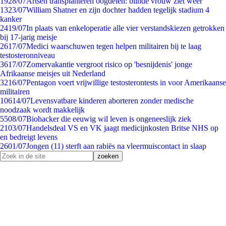
19
28/07
Artsen transplanteren oogdelen: blinde vrouw ziet weer
13
23/07
William Shatner en zijn dochter hadden tegelijk stadium 4
kanker
24
19/07
In plaats van enkeloperatie alle vier verstandskiezen getrokken
bij 17-jarig meisje
26
17/07
Medici waarschuwen tegen helpen militairen bij te laag
testosteronniveau
36
17/07
Zomervakantie vergroot risico op 'besnijdenis' jonge
Afrikaanse meisjes uit Nederland
32
16/07
Pentagon voert vrijwillige testosterontests in voor Amerikaanse
militairen
106
14/07
Levensvatbare kinderen aborteren zonder medische
noodzaak wordt makkelijk
55
08/07
Biohacker die eeuwig wil leven is ongeneeslijk ziek
21
03/07
Handelsdeal VS en VK jaagt medicijnkosten Britse NHS op
en bedreigt levens
26
01/07
Jongen (11) sterft aan rabiës na vleermuiscontact in slaap