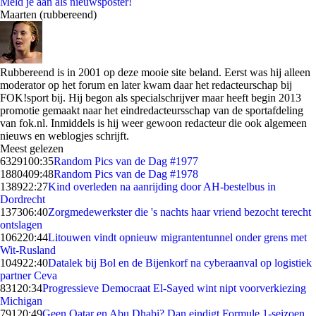
Meld je aan als nieuwsposter!
Maarten (rubbereend)
Rubbereend is in 2001 op deze mooie site beland. Eerst was hij alleen
moderator op het forum en later kwam daar het redacteurschap bij
FOK!sport bij. Hij begon als specialschrijver maar heeft begin 2013
promotie gemaakt naar het eindredacteursschap van de sportafdeling
van fok.nl. Inmiddels is hij weer gewoon redacteur die ook algemeen
nieuws en weblogjes schrijft.
Meest gelezen
63291
00:35
Random Pics van de Dag #1977
18804
09:48
Random Pics van de Dag #1978
1389
22:27
Kind overleden na aanrijding door AH-bestelbus in
Dordrecht
1373
06:40
Zorgmedewerkster die 's nachts haar vriend bezocht terecht
ontslagen
1062
20:44
Litouwen vindt opnieuw migrantentunnel onder grens met
Wit-Rusland
1049
22:40
Datalek bij Bol en de Bijenkorf na cyberaanval op logistiek
partner Ceva
831
20:34
Progressieve Democraat El-Sayed wint nipt voorverkiezing
Michigan
791
20:49
Geen Qatar en Abu Dhabi? Dan eindigt Formule 1-seizoen