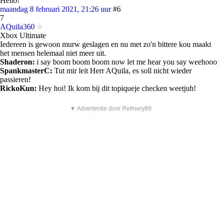
Hello!
maandag 8 februari 2021, 21:26 uur
#6
7
AQuila360
Xbox Ultimate
Iedereen is gewoon murw geslagen en nu met zo'n bittere kou maakt
het mensen helemaal niet meer uit.
Shaderon:
i say boom boom boom now let me hear you say weehooo
SpankmasterC:
Tut mir leit Herr AQuila, es soll nicht wieder
passieren!
RickoKun:
Hey hoi! Ik kom bij dit topiqueje checken weetjuh!
▼ Advertentie door Refinery89