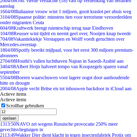
20
04/08
OM: vierde verdachte (18) vast op verdenking van beramen
aanslag
16
04/08
Italiaanse vrouw wint 1 miljoen, gooit kraslot per abuis weg
31
04/08
Spaanse politie: minstens tien voor terrorisme veroordeelden
onder migranten Ceuta
6
04/08
Kraftwerk brengt ruimteschip terug naar Eindhoven
1
04/08
Reusser wint tijdrit en neemt geel over, Nooijen knap tweede
7
04/08
Vakantiekiekje Verstappen en Wolff voedt geruchten over
Mercedes-overstap
18
04/08
Spotify bereikt mijlpaal, voor het eerst 300 miljoen premium-
abonnees
27
04/08
Houthi's vallen luchthaven Najran in Saoedi-Arabië aan
34
04/08
Albert Heijn halveert tempo van Koopzegels sparen vanaf
september
55
04/08
Boeren waarschuwen voor lagere oogst door aanhoudende
hitte en droogte
20
04/08
Apple vecht Britse eis tot inbouwen backdoor in iCloud aan
Actieve items
Actieve items
Scrollbar gebruiken
opslaan
13
13:50
NAVO zet wegens Russische provocatie 250% meer
gevechtsvliegtuigen in
21
13:49
Wakker Dier dient klacht in tegen insectenfabriek Protix om