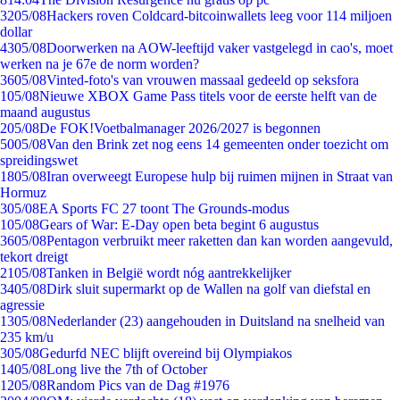
32
05/08
Hackers roven Coldcard-bitcoinwallets leeg voor 114 miljoen
dollar
43
05/08
Doorwerken na AOW-leeftijd vaker vastgelegd in cao's, moet
werken na je 67e de norm worden?
36
05/08
Vinted-foto's van vrouwen massaal gedeeld op seksfora
1
05/08
Nieuwe XBOX Game Pass titels voor de eerste helft van de
maand augustus
2
05/08
De FOK!Voetbalmanager 2026/2027 is begonnen
50
05/08
Van den Brink zet nog eens 14 gemeenten onder toezicht om
spreidingswet
18
05/08
Iran overweegt Europese hulp bij ruimen mijnen in Straat van
Hormuz
3
05/08
EA Sports FC 27 toont The Grounds-modus
1
05/08
Gears of War: E-Day open beta begint 6 augustus
36
05/08
Pentagon verbruikt meer raketten dan kan worden aangevuld,
tekort dreigt
21
05/08
Tanken in België wordt nóg aantrekkelijker
34
05/08
Dirk sluit supermarkt op de Wallen na golf van diefstal en
agressie
13
05/08
Nederlander (23) aangehouden in Duitsland na snelheid van
235 km/u
3
05/08
Gedurfd NEC blijft overeind bij Olympiakos
14
05/08
Long live the 7th of October
12
05/08
Random Pics van de Dag #1976