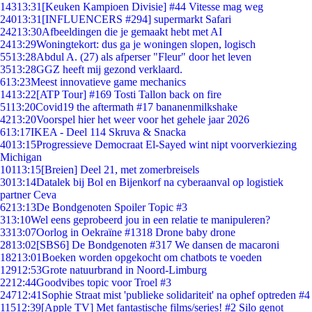
143
13:31
[Keuken Kampioen Divisie] #44 Vitesse mag weg
240
13:31
[INFLUENCERS #294] supermarkt Safari
242
13:30
Afbeeldingen die je gemaakt hebt met AI
24
13:29
Woningtekort: dus ga je woningen slopen, logisch
55
13:28
Abdul A. (27) als afperser "Fleur" door het leven
35
13:28
GGZ heeft mij gezond verklaard.
6
13:23
Meest innovatieve game mechanics
14
13:22
[ATP Tour] #169 Tosti Tallon back on fire
51
13:20
Covid19 the aftermath #17 bananenmilkshake
42
13:20
Voorspel hier het weer voor het gehele jaar 2026
6
13:17
IKEA - Deel 114 Skruva & Snacka
40
13:15
Progressieve Democraat El-Sayed wint nipt voorverkiezing
Michigan
101
13:15
[Breien] Deel 21, met zomerbreisels
30
13:14
Datalek bij Bol en Bijenkorf na cyberaanval op logistiek
partner Ceva
62
13:13
De Bondgenoten Spoiler Topic #3
3
13:10
Wel eens geprobeerd jou in een relatie te manipuleren?
33
13:07
Oorlog in Oekraïne #1318 Drone baby drone
28
13:02
[SBS6] De Bondgenoten #317 We dansen de macaroni
182
13:01
Boeken worden opgekocht om chatbots te voeden
129
12:53
Grote natuurbrand in Noord-Limburg
22
12:44
Goodvibes topic voor Troel #3
247
12:41
Sophie Straat mist 'publieke solidariteit' na ophef optreden #4
115
12:39
[Apple TV] Met fantastische films/series! #2 Silo genot