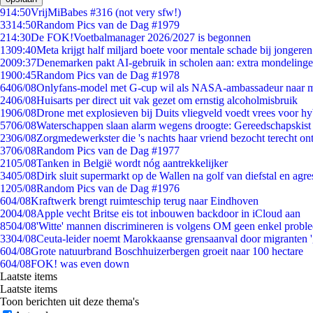
9
14:50
VrijMiBabes #316 (not very sfw!)
33
14:50
Random Pics van de Dag #1979
2
14:30
De FOK!Voetbalmanager 2026/2027 is begonnen
13
09:40
Meta krijgt half miljard boete voor mentale schade bij jongeren
20
09:37
Denemarken pakt AI-gebruik in scholen aan: extra mondeling
19
00:45
Random Pics van de Dag #1978
64
06/08
Onlyfans-model met G-cup wil als NASA-ambassadeur naar 
24
06/08
Huisarts per direct uit vak gezet om ernstig alcoholmisbruik
19
06/08
Drone met explosieven bij Duits vliegveld voedt vrees voor hy
57
06/08
Waterschappen slaan alarm wegens droogte: Gereedschapskist
23
06/08
Zorgmedewerkster die 's nachts haar vriend bezocht terecht on
37
06/08
Random Pics van de Dag #1977
21
05/08
Tanken in België wordt nóg aantrekkelijker
34
05/08
Dirk sluit supermarkt op de Wallen na golf van diefstal en agre
12
05/08
Random Pics van de Dag #1976
6
04/08
Kraftwerk brengt ruimteschip terug naar Eindhoven
20
04/08
Apple vecht Britse eis tot inbouwen backdoor in iCloud aan
85
04/08
'Witte' mannen discrimineren is volgens OM geen enkel probl
33
04/08
Ceuta-leider noemt Marokkaanse grensaanval door migranten 
6
04/08
Grote natuurbrand Boschhuizerbergen groeit naar 100 hectare
6
04/08
FOK! was even down
Laatste items
Laatste items
Toon berichten uit deze thema's