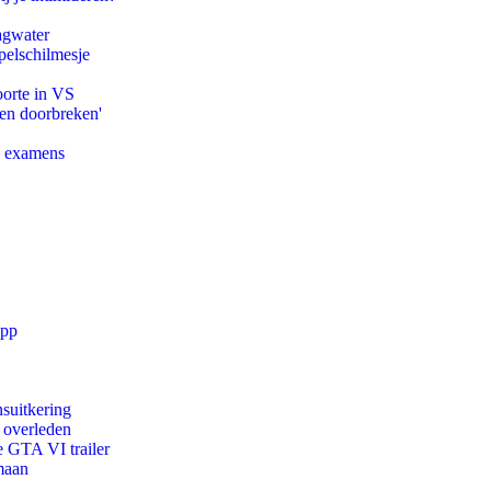
agwater
pelschilmesje
oorte in VS
pen doorbreken'
e examens
app
suitkering
d overleden
e GTA VI trailer
maan