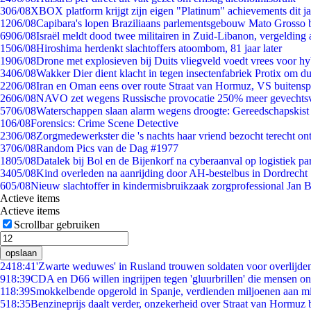
3
06/08
XBOX platform krijgt zijn eigen "Platinum" achievements dit ja
12
06/08
Capibara's lopen Braziliaans parlementsgebouw Mato Grosso 
69
06/08
Israël meldt dood twee militairen in Zuid-Libanon, vergeldin
15
06/08
Hiroshima herdenkt slachtoffers atoombom, 81 jaar later
19
06/08
Drone met explosieven bij Duits vliegveld voedt vrees voor hy
34
06/08
Wakker Dier dient klacht in tegen insectenfabriek Protix om 
22
06/08
Iran en Oman eens over route Straat van Hormuz, VS buitensp
26
06/08
NAVO zet wegens Russische provocatie 250% meer gevechtsvl
57
06/08
Waterschappen slaan alarm wegens droogte: Gereedschapskist
1
06/08
Forensics: Crime Scene Detective
23
06/08
Zorgmedewerkster die 's nachts haar vriend bezocht terecht on
37
06/08
Random Pics van de Dag #1977
18
05/08
Datalek bij Bol en de Bijenkorf na cyberaanval op logistiek pa
34
05/08
Kind overleden na aanrijding door AH-bestelbus in Dordrecht
6
05/08
Nieuw slachtoffer in kindermisbruikzaak zorgprofessional Jan B
Actieve items
Actieve items
Scrollbar gebruiken
opslaan
24
18:41
'Zwarte weduwes' in Rusland trouwen soldaten voor overlijden
9
18:39
CDA en D66 willen ingrijpen tegen 'gluurbrillen' die mensen o
1
18:39
Smokkelbende opgerold in Spanje, verdienden miljoenen aan m
5
18:35
Benzineprijs daalt verder, onzekerheid over Straat van Hormuz bl