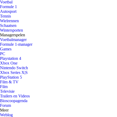
Voetbal
Formule 1
Autosport
Tennis
Wielrennen
Schaatsen
Wintersporten
Managerspelen
Voetbalmanager
Formule 1-manager
Games
PC
Playstation 4
Xbox One
Nintendo Switch
Xbox Series X|S
PlayStation 5
Film & TV
Film
Televisie
Trailers en Videos
Bioscoopagenda
Forum
Meer
Weblog