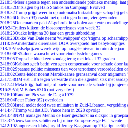
32
18:34
Meer agressie tegen een andersluidende politieke mening, laat j
15
18:32
Ontslagen bij Halo Studios na Campaign Evolved
30
18:32
Trump grijpt weer in op automatisch staatsburgerschap bij geb
33
18:26
Duitser (93) crasht met quad tegen boom, vier gewonden
20
18:25
Denemarken pakt AI-gebruik in scholen aan: extra mondeling
6
18:24
Trailers kijken: de bioscoopreleases van week 32
16
18:23
Quake krijgt na 30 jaar een gratis uitbreiding
49
18:23
Dikke Van Dale neemt 'vulvalippen' op: 'stigma op schaamlip
31
18:19
Amsterdams dierenasiel DOA overspoeld met babykonijntjes
7
18:10
Voedselprijzen wereldwijd op hoogste niveau in ruim drie jaar
19
18:06
PS5-doos waarschuwt voor einde fysieke games
27
18:05
Tropische hitte keert zondag terug met lokaal 32 graden
24
18:03
Kabinet geeft bedrijven geen compensatie voor schade door la
37
18:02
Spaanse politie: minstens tien voor terrorisme veroordeelden 
33
18:02
Ceuta-leider noemt Marokkaanse grensaanval door migranten 
23
17:58
OM eist TBS tegen verwarde man die agenten stak met aardap
13
17:41
Meta krijgt half miljard boete voor mentale schade bij jongeren
9
16:29
VrijMiBabes #316 (not very sfw!)
33
16:10
Random Pics van de Dag #1979
23
16:04
Peter Faber (82) overleden
69
15:03
Israël meldt dood twee militairen in Zuid-Libanon, vergeldin
44
14:47
Trump wil dat J.D. Vance hem in 2028 opvolgt
29
13:48
NPO-manager Menno de Boer geschorst na dickpic in groeps
1
13:37
Nieuwkomers schitteren bij ruime Europese zege FC Twente
14
12:19
Zangeres en Idols-jurylid Jerney Kaagman op 79-jarige leeftij