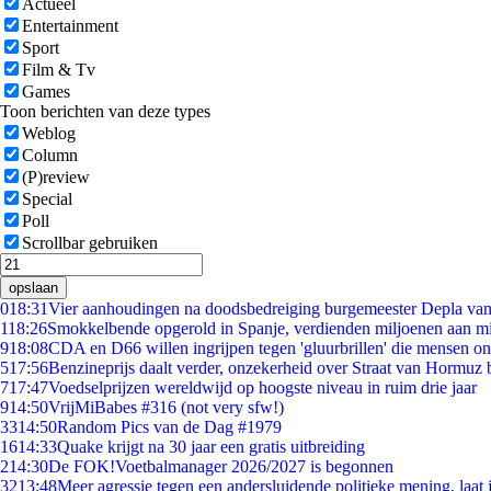
Actueel
Entertainment
Sport
Film & Tv
Games
Toon berichten van deze types
Weblog
Column
(P)review
Special
Poll
Scrollbar gebruiken
opslaan
0
18:31
Vier aanhoudingen na doodsbedreiging burgemeester Depla va
1
18:26
Smokkelbende opgerold in Spanje, verdienden miljoenen aan m
9
18:08
CDA en D66 willen ingrijpen tegen 'gluurbrillen' die mensen o
5
17:56
Benzineprijs daalt verder, onzekerheid over Straat van Hormuz bl
7
17:47
Voedselprijzen wereldwijd op hoogste niveau in ruim drie jaar
9
14:50
VrijMiBabes #316 (not very sfw!)
33
14:50
Random Pics van de Dag #1979
16
14:33
Quake krijgt na 30 jaar een gratis uitbreiding
2
14:30
De FOK!Voetbalmanager 2026/2027 is begonnen
32
13:48
Meer agressie tegen een andersluidende politieke mening, laat j