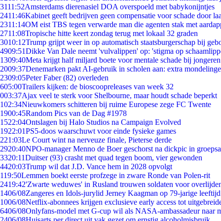
31
11:52
Amsterdams dierenasiel DOA overspoeld met babykonijntjes
24
11:46
Kabinet geeft bedrijven geen compensatie voor schade door la
23
11:14
OM eist TBS tegen verwarde man die agenten stak met aardap
27
11:08
Tropische hitte keert zondag terug met lokaal 32 graden
30
10:12
Trump grijpt weer in op automatisch staatsburgerschap bij geb
49
09:51
Dikke Van Dale neemt 'vulvalippen' op: 'stigma op schaamlip
13
09:40
Meta krijgt half miljard boete voor mentale schade bij jongeren
20
09:37
Denemarken pakt AI-gebruik in scholen aan: extra mondeling
23
09:05
Peter Faber (82) overleden
6
05:00
Trailers kijken: de bioscoopreleases van week 32
0
03:37
Ajax veel te sterk voor Shelbourne, maar houdt schade beperkt
1
02:34
Nieuwkomers schitteren bij ruime Europese zege FC Twente
19
00:45
Random Pics van de Dag #1978
15
22:04
Ontslagen bij Halo Studios na Campaign Evolved
19
22:01
PS5-doos waarschuwt voor einde fysieke games
2
21:03
Le Court wint na nerveuze finale, Pieterse derde
29
20:40
NPO-manager Menno de Boer geschorst na dickpic in groeps
33
20:11
Duitser (93) crasht met quad tegen boom, vier gewonden
44
20:03
Trump wil dat J.D. Vance hem in 2028 opvolgt
1
19:50
Lemmen boekt eerste profzege in zware Ronde van Polen-rit
24
19:42
'Zwarte weduwes' in Rusland trouwen soldaten voor overlijden
14
06/08
Zangeres en Idols-jurylid Jerney Kaagman op 79-jarige leeftij
10
06/08
Netflix-abonnees krijgen exclusieve early access tot uitgebreid
64
06/08
Onlyfans-model met G-cup wil als NASA-ambassadeur naar 
24
06/08
Huisarts per direct uit vak gezet om ernstig alcoholmisbruik