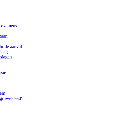
e examens
maan
bride aanval
 leeg
tslagen
ssie
eem
'gruweldaad'