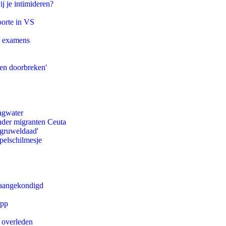
ij je intimideren?
oorte in VS
e examens
pen doorbreken'
agwater
onder migranten Ceuta
'gruweldaad'
pelschilmesje
g aangekondigd
app
d overleden