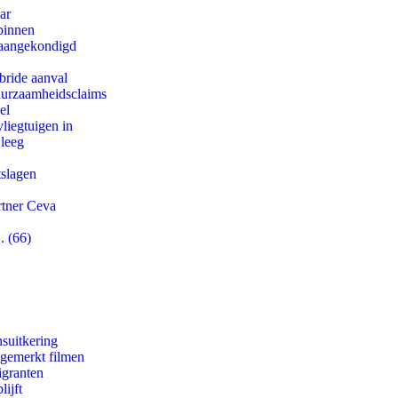
ar
binnen
g aangekondigd
bride aanval
duurzaamheidsclaims
el
iegtuigen in
 leeg
tslagen
rtner Ceva
. (66)
suitkering
ngemerkt filmen
igranten
ijft