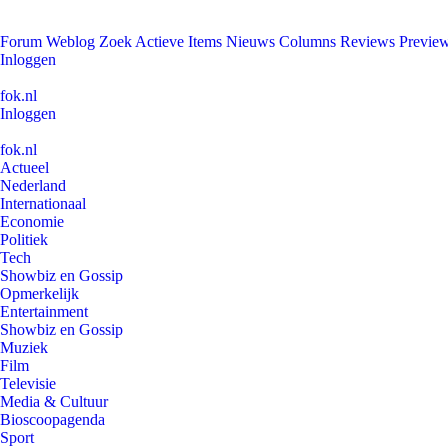
Forum
Weblog
Zoek
Actieve Items
Nieuws
Columns
Reviews
Previe
Inloggen
fok.nl
Inloggen
fok.nl
Actueel
Nederland
Internationaal
Economie
Politiek
Tech
Showbiz en Gossip
Opmerkelijk
Entertainment
Showbiz en Gossip
Muziek
Film
Televisie
Media & Cultuur
Bioscoopagenda
Sport