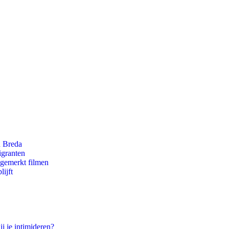
n Breda
igranten
ngemerkt filmen
ijft
ij je intimideren?