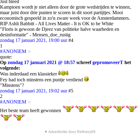
Just bleed
Kampioen wordt je niet alleen door de grote wedstrijden te winnen,
maar juist door drie punten te scoren in dit soort partijtjes. Mooi
economisch gespeeld in zo'n zware week voor de Amsterdammers.
RIP Ashli Babbitt - All Lives Matter - It is OK to be White
"Floris is gewoon de Djeez van politieke halve waarheden en
desinformatie" - Mensen_doe_rustig
zondag 17 januari 2021, 19:00 uur
#4
1
#ANONIEM
quote:
Op
zondag 17 januari 2021 @ 18:57
schreef
gepromoveerT
het
volgende:
Was inderdaad een klassieker
Fey had toch minstens een puntje verdiend
"Minstens"?
zondag 17 januari 2021, 19:02 uur
#5
2
#ANONIEM
Het beste team heeft gewonnen
▼ Advertentie door Refinery89