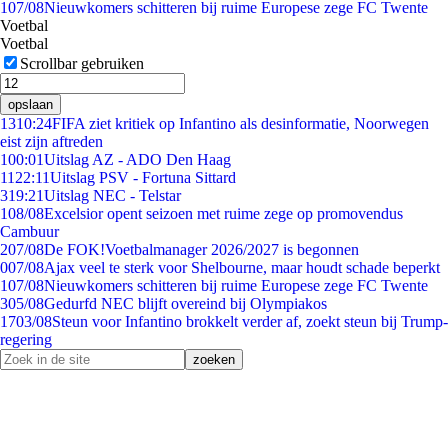
1
07/08
Nieuwkomers schitteren bij ruime Europese zege FC Twente
Voetbal
Voetbal
Scrollbar gebruiken
opslaan
13
10:24
FIFA ziet kritiek op Infantino als desinformatie, Noorwegen
eist zijn aftreden
1
00:01
Uitslag AZ - ADO Den Haag
11
22:11
Uitslag PSV - Fortuna Sittard
3
19:21
Uitslag NEC - Telstar
1
08/08
Excelsior opent seizoen met ruime zege op promovendus
Cambuur
2
07/08
De FOK!Voetbalmanager 2026/2027 is begonnen
0
07/08
Ajax veel te sterk voor Shelbourne, maar houdt schade beperkt
1
07/08
Nieuwkomers schitteren bij ruime Europese zege FC Twente
3
05/08
Gedurfd NEC blijft overeind bij Olympiakos
17
03/08
Steun voor Infantino brokkelt verder af, zoekt steun bij Trump-
regering