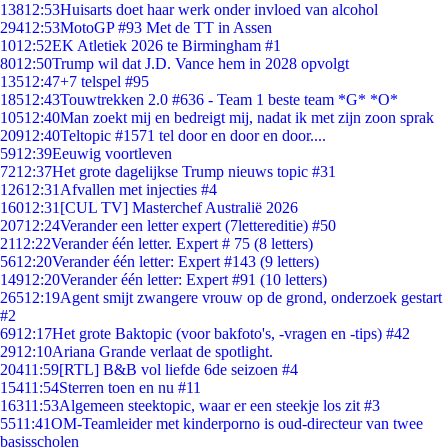
138
12:53
Huisarts doet haar werk onder invloed van alcohol
294
12:53
MotoGP #93 Met de TT in Assen
10
12:52
EK Atletiek 2026 te Birmingham #1
80
12:50
Trump wil dat J.D. Vance hem in 2028 opvolgt
135
12:47
+7 telspel #95
185
12:43
Touwtrekken 2.0 #636 - Team 1 beste team *G* *O*
105
12:40
Man zoekt mij en bedreigt mij, nadat ik met zijn zoon sprak
209
12:40
Teltopic #1571 tel door en door en door....
59
12:39
Eeuwig voortleven
72
12:37
Het grote dagelijkse Trump nieuws topic #31
126
12:31
Afvallen met injecties #4
160
12:31
[CUL TV] Masterchef Australië 2026
207
12:24
Verander een letter expert (7lettereditie) #50
21
12:22
Verander één letter. Expert # 75 (8 letters)
56
12:20
Verander één letter: Expert #143 (9 letters)
149
12:20
Verander één letter: Expert #91 (10 letters)
265
12:19
Agent smijt zwangere vrouw op de grond, onderzoek gestart
#2
69
12:17
Het grote Baktopic (voor bakfoto's, -vragen en -tips) #42
29
12:10
Ariana Grande verlaat de spotlight.
204
11:59
[RTL] B&B vol liefde 6de seizoen #4
154
11:54
Sterren toen en nu #11
163
11:53
Algemeen steektopic, waar er een steekje los zit #3
55
11:41
OM-Teamleider met kinderporno is oud-directeur van twee
basisscholen