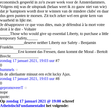
economisch gespeeld in zo'n zware week voor de Amsterdammers.
Volgens mij was de uitspraak (helaas weet ik zo gauw niet van wie)
dat je 'kampioen wordt door te winnen van de mindere clubs' en daar
dus geen punten te morsen. Zit toch zeker wel een grote kern van
waarheid in lijkt me.
Je désapprouve ce que vous dites, mais je défendrai à la mort votre
droit à le dire - Voltaire
_____Those who would give up essential Liberty, to purchase a little
temporary Safety,_____
____________deserve neither Liberty nor Safety - Benjamin
Franklin___________________
_________Erst kommt das Fressen, dann kommt die Moral - Bertolt
Brecht______________
zondag 17 januari 2021, 19:03 uur
#7
0
hummels
In de allerlaatste minuut een echt lucky Ajax.
zondag 17 januari 2021, 19:03 uur
#8
0
gepromoveerT
nope
quote:
Op
zondag 17 januari 2021 @ 19:00
schreef
AtheistischFundamentalist
het volgende: