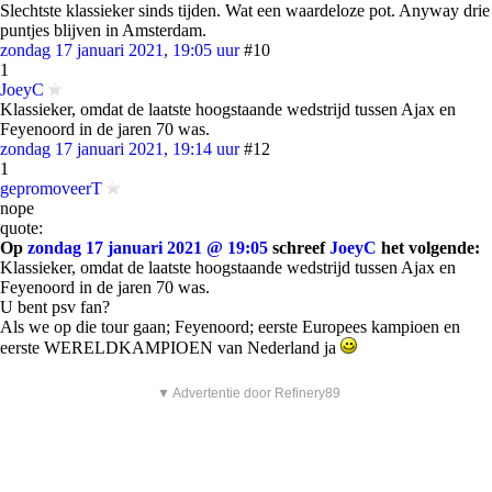
Slechtste klassieker sinds tijden. Wat een waardeloze pot. Anyway drie
puntjes blijven in Amsterdam.
zondag 17 januari 2021, 19:05 uur
#10
1
JoeyC
Klassieker, omdat de laatste hoogstaande wedstrijd tussen Ajax en
Feyenoord in de jaren 70 was.
zondag 17 januari 2021, 19:14 uur
#12
1
gepromoveerT
nope
quote:
Op
zondag 17 januari 2021 @ 19:05
schreef
JoeyC
het volgende:
Klassieker, omdat de laatste hoogstaande wedstrijd tussen Ajax en
Feyenoord in de jaren 70 was.
U bent psv fan?
Als we op die tour gaan; Feyenoord; eerste Europees kampioen en
eerste WERELDKAMPIOEN van Nederland ja
▼ Advertentie door Refinery89