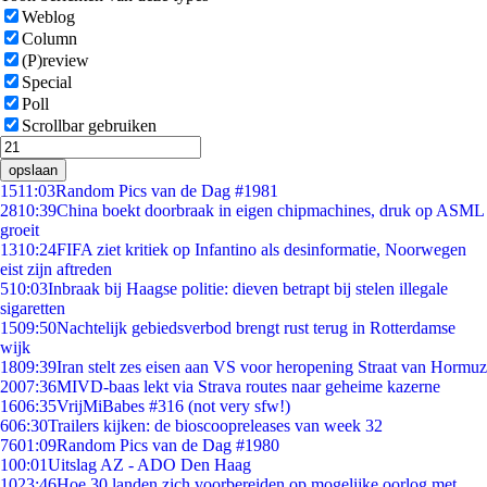
Weblog
Column
(P)review
Special
Poll
Scrollbar gebruiken
opslaan
15
11:03
Random Pics van de Dag #1981
28
10:39
China boekt doorbraak in eigen chipmachines, druk op ASML
groeit
13
10:24
FIFA ziet kritiek op Infantino als desinformatie, Noorwegen
eist zijn aftreden
5
10:03
Inbraak bij Haagse politie: dieven betrapt bij stelen illegale
sigaretten
15
09:50
Nachtelijk gebiedsverbod brengt rust terug in Rotterdamse
wijk
18
09:39
Iran stelt zes eisen aan VS voor heropening Straat van Hormuz
20
07:36
MIVD-baas lekt via Strava routes naar geheime kazerne
16
06:35
VrijMiBabes #316 (not very sfw!)
6
06:30
Trailers kijken: de bioscoopreleases van week 32
76
01:09
Random Pics van de Dag #1980
1
00:01
Uitslag AZ - ADO Den Haag
10
23:46
Hoe 30 landen zich voorbereiden op mogelijke oorlog met