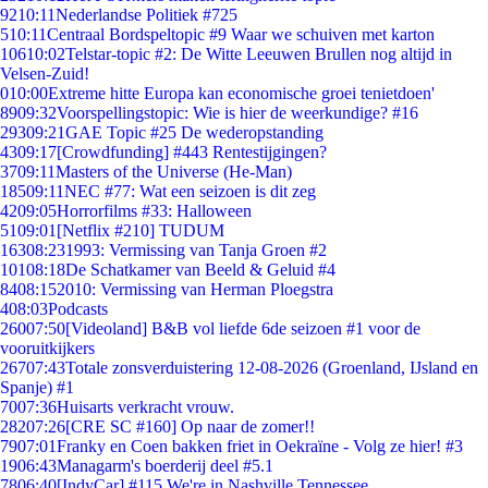
92
10:11
Nederlandse Politiek #725
5
10:11
Centraal Bordspeltopic #9 Waar we schuiven met karton
106
10:02
Telstar-topic #2: De Witte Leeuwen Brullen nog altijd in
Velsen-Zuid!
0
10:00
Extreme hitte Europa kan economische groei tenietdoen'
89
09:32
Voorspellingstopic: Wie is hier de weerkundige? #16
293
09:21
GAE Topic #25 De wederopstanding
43
09:17
[Crowdfunding] #443 Rentestijgingen?
37
09:11
Masters of the Universe (He-Man)
185
09:11
NEC #77: Wat een seizoen is dit zeg
42
09:05
Horrorfilms #33: Halloween
51
09:01
[Netflix #210] TUDUM
163
08:23
1993: Vermissing van Tanja Groen #2
101
08:18
De Schatkamer van Beeld & Geluid #4
84
08:15
2010: Vermissing van Herman Ploegstra
4
08:03
Podcasts
260
07:50
[Videoland] B&B vol liefde 6de seizoen #1 voor de
vooruitkijkers
267
07:43
Totale zonsverduistering 12-08-2026 (Groenland, IJsland en
Spanje) #1
70
07:36
Huisarts verkracht vrouw.
282
07:26
[CRE SC #160] Op naar de zomer!!
79
07:01
Franky en Coen bakken friet in Oekraïne - Volg ze hier! #3
19
06:43
Managarm's boerderij deel #5.1
78
06:40
[IndyCar] #115 We're in Nashville Tennessee