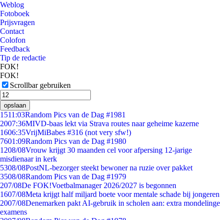
Weblog
Fotoboek
Prijsvragen
Contact
Colofon
Feedback
Tip de redactie
FOK!
FOK!
Scrollbar gebruiken
opslaan
15
11:03
Random Pics van de Dag #1981
20
07:36
MIVD-baas lekt via Strava routes naar geheime kazerne
16
06:35
VrijMiBabes #316 (not very sfw!)
76
01:09
Random Pics van de Dag #1980
12
08/08
Vrouw krijgt 30 maanden cel voor afpersing 12-jarige
misdienaar in kerk
53
08/08
PostNL-bezorger steekt bewoner na ruzie over pakket
35
08/08
Random Pics van de Dag #1979
2
07/08
De FOK!Voetbalmanager 2026/2027 is begonnen
16
07/08
Meta krijgt half miljard boete voor mentale schade bij jongeren
20
07/08
Denemarken pakt AI-gebruik in scholen aan: extra mondelinge
examens