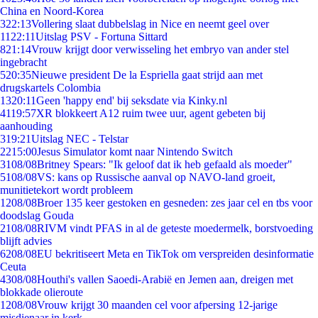
China en Noord-Korea
3
22:13
Vollering slaat dubbelslag in Nice en neemt geel over
11
22:11
Uitslag PSV - Fortuna Sittard
8
21:14
Vrouw krijgt door verwisseling het embryo van ander stel
ingebracht
5
20:35
Nieuwe president De la Espriella gaat strijd aan met
drugskartels Colombia
13
20:11
Geen 'happy end' bij seksdate via Kinky.nl
41
19:57
XR blokkeert A12 ruim twee uur, agent gebeten bij
aanhouding
3
19:21
Uitslag NEC - Telstar
22
15:00
Jesus Simulator komt naar Nintendo Switch
31
08/08
Britney Spears: "Ik geloof dat ik heb gefaald als moeder"
51
08/08
VS: kans op Russische aanval op NAVO-land groeit,
munitietekort wordt probleem
12
08/08
Broer 135 keer gestoken en gesneden: zes jaar cel en tbs voor
doodslag Gouda
21
08/08
RIVM vindt PFAS in al de geteste moedermelk, borstvoeding
blijft advies
62
08/08
EU bekritiseert Meta en TikTok om verspreiden desinformatie
Ceuta
43
08/08
Houthi's vallen Saoedi-Arabië en Jemen aan, dreigen met
blokkade olieroute
12
08/08
Vrouw krijgt 30 maanden cel voor afpersing 12-jarige
misdienaar in kerk