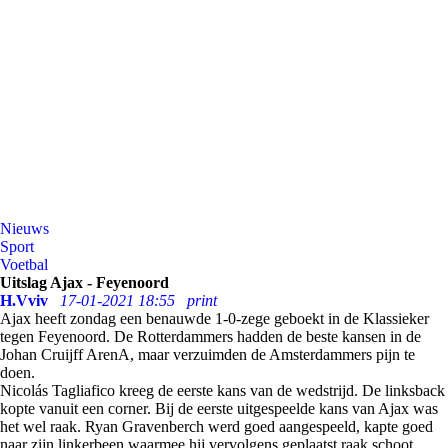
Nieuws
Sport
Voetbal
Uitslag Ajax - Feyenoord
H.Vviv
17-01-2021 18:55
print
Ajax heeft zondag een benauwde 1-0-zege geboekt in de Klassieker
tegen Feyenoord. De Rotterdammers hadden de beste kansen in de
Johan Cruijff ArenA, maar verzuimden de Amsterdammers pijn te
doen.
Nicolás Tagliafico kreeg de eerste kans van de wedstrijd. De linksback
kopte vanuit een corner. Bij de eerste uitgespeelde kans van Ajax was
het wel raak. Ryan Gravenberch werd goed aangespeeld, kapte goed
naar zijn linkerbeen waarmee hij vervolgens geplaatst raak schoot.