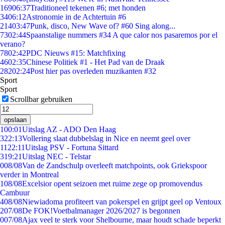
169
06:37
Traditioneel tekenen #6; met honden
34
06:12
Astronomie in de Achtertuin #6
214
03:47
Punk, disco, New Wave of? #60 Sing along...
73
02:44
Spaanstalige nummers #34 A que calor nos pasaremos por el
verano?
78
02:42
PDC Nieuws #15: Matchfixing
46
02:35
Chinese Politiek #1 - Het Pad van de Draak
282
02:24
Post hier pas overleden muzikanten #32
Sport
Sport
Scrollbar gebruiken
opslaan
1
00:01
Uitslag AZ - ADO Den Haag
3
22:13
Vollering slaat dubbelslag in Nice en neemt geel over
11
22:11
Uitslag PSV - Fortuna Sittard
3
19:21
Uitslag NEC - Telstar
0
08/08
Van de Zandschulp overleeft matchpoints, ook Griekspoor
verder in Montreal
1
08/08
Excelsior opent seizoen met ruime zege op promovendus
Cambuur
4
08/08
Niewiadoma profiteert van pokerspel en grijpt geel op Ventoux
2
07/08
De FOK!Voetbalmanager 2026/2027 is begonnen
0
07/08
Ajax veel te sterk voor Shelbourne, maar houdt schade beperkt