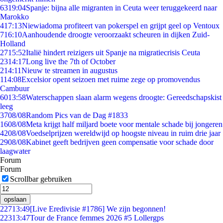
63
19:04
Spanje: bijna alle migranten in Ceuta weer teruggekeerd naar
Marokko
4
17:13
Niewiadoma profiteert van pokerspel en grijpt geel op Ventoux
7
16:10
Aanhoudende droogte veroorzaakt scheuren in dijken Zuid-
Holland
27
15:52
Italië hindert reizigers uit Spanje na migratiecrisis Ceuta
23
14:17
Long live the 7th of October
2
14:11
Nieuw te streamen in augustus
1
14:08
Excelsior opent seizoen met ruime zege op promovendus
Cambuur
60
13:58
Waterschappen slaan alarm wegens droogte: Gereedschapskist
leeg
37
08/08
Random Pics van de Dag #1833
16
08/08
Meta krijgt half miljard boete voor mentale schade bij jongeren
42
08/08
Voedselprijzen wereldwijd op hoogste niveau in ruim drie jaar
29
08/08
Kabinet geeft bedrijven geen compensatie voor schade door
laagwater
Forum
Forum
Scrollbar gebruiken
opslaan
227
13:49
[Live Eredivisie #1786] We zijn begonnen!
223
13:47
Tour de France femmes 2026 #5 Lollergps