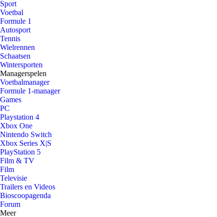
Sport
Voetbal
Formule 1
Autosport
Tennis
Wielrennen
Schaatsen
Wintersporten
Managerspelen
Voetbalmanager
Formule 1-manager
Games
PC
Playstation 4
Xbox One
Nintendo Switch
Xbox Series X|S
PlayStation 5
Film & TV
Film
Televisie
Trailers en Videos
Bioscoopagenda
Forum
Meer