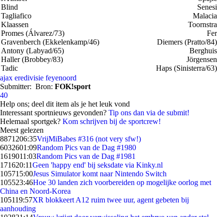
Blind
Senesi
Tagliafico
Malacia
Klaassen
Toornstra
Promes (Álvarez/73)
Fer
Gravenberch (Ekkelenkamp/46)
Diemers (Pratto/84)
Antony (Labyad/65)
Berghuis
Haller (Brobbey/83)
Jörgensen
Tadic
Haps (Sinisterra/63)
ajax
eredivisie
feyenoord
Submitter:
Bron:
FOK!sport
40
Help ons; deel dit item als je het leuk vond
Interessant sportnieuws gevonden?
Tip ons dan via de submit!
Helemaal sportgek?
Kom schrijven bij de sportcrew!
Meest gelezen
88712
06:35
VrijMiBabes #316 (not very sfw!)
60326
01:09
Random Pics van de Dag #1980
16190
11:03
Random Pics van de Dag #1981
1716
20:11
Geen 'happy end' bij seksdate via Kinky.nl
1057
15:00
Jesus Simulator komt naar Nintendo Switch
1055
23:46
Hoe 30 landen zich voorbereiden op mogelijke oorlog met
China en Noord-Korea
1051
19:57
XR blokkeert A12 ruim twee uur, agent gebeten bij
aanhouding