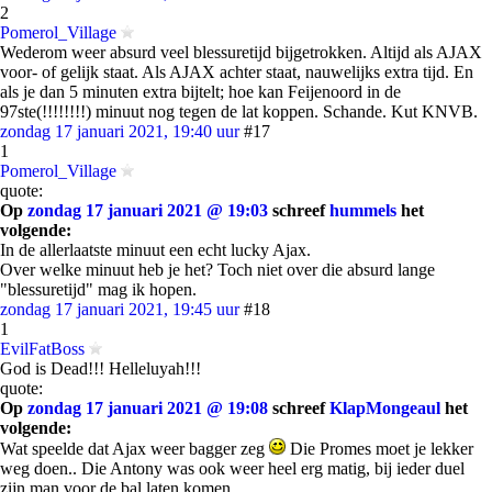
2
Pomerol_Village
Wederom weer absurd veel blessuretijd bijgetrokken. Altijd als AJAX
voor- of gelijk staat. Als AJAX achter staat, nauwelijks extra tijd. En
als je dan 5 minuten extra bijtelt; hoe kan Feijenoord in de
97ste(!!!!!!!!) minuut nog tegen de lat koppen. Schande. Kut KNVB.
zondag 17 januari 2021, 19:40 uur
#17
1
Pomerol_Village
quote:
Op
zondag 17 januari 2021 @ 19:03
schreef
hummels
het
volgende:
In de allerlaatste minuut een echt lucky Ajax.
Over welke minuut heb je het? Toch niet over die absurd lange
"blessuretijd" mag ik hopen.
zondag 17 januari 2021, 19:45 uur
#18
1
EvilFatBoss
God is Dead!!! Helleluyah!!!
quote:
Op
zondag 17 januari 2021 @ 19:08
schreef
KlapMongeaul
het
volgende:
Wat speelde dat Ajax weer bagger zeg
Die Promes moet je lekker
weg doen.. Die Antony was ook weer heel erg matig, bij ieder duel
zijn man voor de bal laten komen..