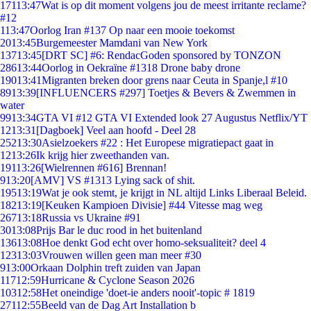
171
13:47
Wat is op dit moment volgens jou de meest irritante reclame?
#12
1
13:47
Oorlog Iran #137 Op naar een mooie toekomst
20
13:45
Burgemeester Mamdani van New York
137
13:45
[DRT SC] #6: RendacGoden sponsored by TONZON
286
13:44
Oorlog in Oekraïne #1318 Drone baby drone
190
13:41
Migranten breken door grens naar Ceuta in Spanje,l #10
89
13:39
[INFLUENCERS #297] Toetjes & Bevers & Zwemmen in
water
99
13:34
GTA VI #12 GTA VI Extended look 27 Augustus Netflix/YT
12
13:31
[Dagboek] Veel aan hoofd - Deel 28
252
13:30
Asielzoekers #22 : Het Europese migratiepact gaat in
12
13:26
Ik krijg hier zweethanden van.
191
13:26
[Wielrennen #616] Brennan!
9
13:20
[AMV] VS #1313 Lying sack of shit.
195
13:19
Wat je ook stemt, je krijgt in NL altijd Links Liberaal Beleid.
182
13:19
[Keuken Kampioen Divisie] #44 Vitesse mag weg
267
13:18
Russia vs Ukraine #91
30
13:08
Prijs Bar le duc rood in het buitenland
136
13:08
Hoe denkt God echt over homo-seksualiteit? deel 4
123
13:03
Vrouwen willen geen man meer #30
9
13:00
Orkaan Dolphin treft zuiden van Japan
117
12:59
Hurricane & Cyclone Season 2026
103
12:58
Het oneindige 'doet-ie anders nooit'-topic # 1819
271
12:55
Beeld van de Dag Art Installation b