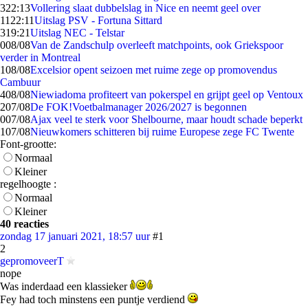
3
22:13
Vollering slaat dubbelslag in Nice en neemt geel over
11
22:11
Uitslag PSV - Fortuna Sittard
3
19:21
Uitslag NEC - Telstar
0
08/08
Van de Zandschulp overleeft matchpoints, ook Griekspoor
verder in Montreal
1
08/08
Excelsior opent seizoen met ruime zege op promovendus
Cambuur
4
08/08
Niewiadoma profiteert van pokerspel en grijpt geel op Ventoux
2
07/08
De FOK!Voetbalmanager 2026/2027 is begonnen
0
07/08
Ajax veel te sterk voor Shelbourne, maar houdt schade beperkt
1
07/08
Nieuwkomers schitteren bij ruime Europese zege FC Twente
Font-grootte:
Normaal
Kleiner
regelhoogte :
Normaal
Kleiner
40 reacties
zondag 17 januari 2021, 18:57 uur
#1
2
gepromoveerT
nope
Was inderdaad een klassieker
Fey had toch minstens een puntje verdiend