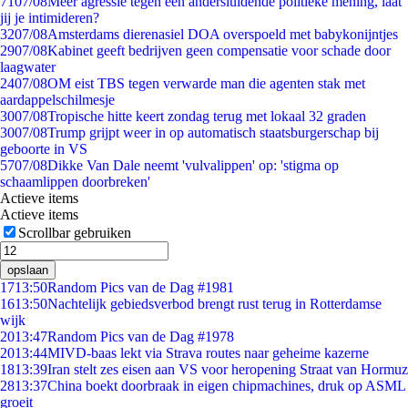
71
07/08
Meer agressie tegen een andersluidende politieke mening, laat
jij je intimideren?
32
07/08
Amsterdams dierenasiel DOA overspoeld met babykonijntjes
29
07/08
Kabinet geeft bedrijven geen compensatie voor schade door
laagwater
24
07/08
OM eist TBS tegen verwarde man die agenten stak met
aardappelschilmesje
30
07/08
Tropische hitte keert zondag terug met lokaal 32 graden
30
07/08
Trump grijpt weer in op automatisch staatsburgerschap bij
geboorte in VS
57
07/08
Dikke Van Dale neemt 'vulvalippen' op: 'stigma op
schaamlippen doorbreken'
Actieve items
Actieve items
Scrollbar gebruiken
opslaan
17
13:50
Random Pics van de Dag #1981
16
13:50
Nachtelijk gebiedsverbod brengt rust terug in Rotterdamse
wijk
20
13:47
Random Pics van de Dag #1978
20
13:44
MIVD-baas lekt via Strava routes naar geheime kazerne
18
13:39
Iran stelt zes eisen aan VS voor heropening Straat van Hormuz
28
13:37
China boekt doorbraak in eigen chipmachines, druk op ASML
groeit