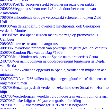
53
08/08
PostNL-bezorger steekt bewoner na ruzie over pakket
26
08/08
Wegpiraat scheurt met 146 km/u door het centrum van
Amsterdam
7
08/08
Aanhoudende droogte veroorzaakt scheuren in dijken Zuid-
Holland
0
08/08
Van de Zandschulp overleeft matchpoints, ook Griekspoor
verder in Montreal
1
08/08
Excelsior opent seizoen met ruime zege op promovendus
Cambuur
2
08/08
Nieuw te streamen in augustus
4
08/08
Niewiadoma profiteert van pokerspel en grijpt geel op Ventoux
35
08/08
Random Pics van de Dag #1979
27
07/08
Italië hindert reizigers uit Spanje na migratiecrisis Ceuta
24
07/08
Vier aanhoudingen na doodsbedreiging burgemeester Depla
van Breda
11
07/08
Smokkelbende opgerold in Spanje, verdienden miljoenen aan
migranten
39
07/08
CDA en D66 willen ingrijpen tegen 'gluurbrillen' die mensen
ongemerkt filmen
14
07/08
Benzineprijs daalt verder, onzekerheid over Straat van Hormuz
blijft
42
07/08
Voedselprijzen wereldwijd op hoogste niveau in ruim drie jaar
23
07/08
Quake krijgt na 30 jaar een gratis uitbreiding
2
07/08
De FOK!Voetbalmanager 2026/2027 is begonnen