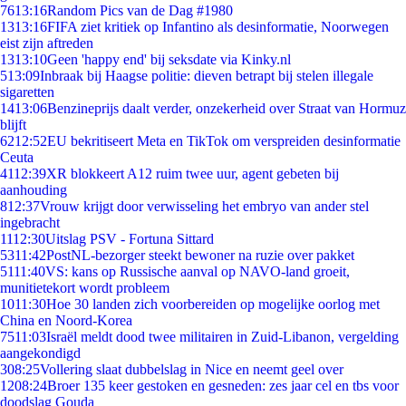
76
13:16
Random Pics van de Dag #1980
13
13:16
FIFA ziet kritiek op Infantino als desinformatie, Noorwegen
eist zijn aftreden
13
13:10
Geen 'happy end' bij seksdate via Kinky.nl
5
13:09
Inbraak bij Haagse politie: dieven betrapt bij stelen illegale
sigaretten
14
13:06
Benzineprijs daalt verder, onzekerheid over Straat van Hormuz
blijft
62
12:52
EU bekritiseert Meta en TikTok om verspreiden desinformatie
Ceuta
41
12:39
XR blokkeert A12 ruim twee uur, agent gebeten bij
aanhouding
8
12:37
Vrouw krijgt door verwisseling het embryo van ander stel
ingebracht
11
12:30
Uitslag PSV - Fortuna Sittard
53
11:42
PostNL-bezorger steekt bewoner na ruzie over pakket
51
11:40
VS: kans op Russische aanval op NAVO-land groeit,
munitietekort wordt probleem
10
11:30
Hoe 30 landen zich voorbereiden op mogelijke oorlog met
China en Noord-Korea
75
11:03
Israël meldt dood twee militairen in Zuid-Libanon, vergelding
aangekondigd
3
08:25
Vollering slaat dubbelslag in Nice en neemt geel over
12
08:24
Broer 135 keer gestoken en gesneden: zes jaar cel en tbs voor
doodslag Gouda