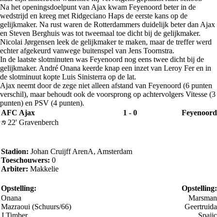
Na het openingsdoelpunt van Ajax kwam Feyenoord beter in de
wedstrijd en kreeg met Ridgeciano Haps de eerste kans op de
gelijkmaker. Na rust waren de Rotterdammers duidelijk beter dan Ajax
en Steven Berghuis was tot tweemaal toe dicht bij de gelijkmaker.
Nicolai Jørgensen leek de gelijkmaker te maken, maar de treffer werd
echter afgekeurd vanwege buitenspel van Jens Toornstra.
In de laatste slotminuten was Feyenoord nog eens twee dicht bij de
gelijkmaker. André Onana keerde knap een inzet van Leroy Fer en in
de slotminuut kopte Luis Sinisterra op de lat.
Ajax neemt door de zege niet alleen afstand van Feyenoord (6 punten
verschil), maar behoudt ook de voorsprong op achtervolgers Vitesse (3
punten) en PSV (4 punten).
AFC Ajax
1 - 0
Feyenoord
22' Gravenberch
Stadion:
Johan Cruijff ArenA, Amsterdam
Toeschouwers:
0
Arbiter:
Makkelie
Opstelling:
Opstelling:
Onana
Marsman
Mazraoui (Schuurs/66)
Geertruida
J.Timber
Spajic