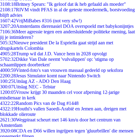
31
08:18
Britney Spears: "Ik geloof dat ik heb gefaald als moeder"
21
08:17
RIVM vindt PFAS in al de geteste moedermelk, borstvoeding
blijft advies
16
07:42
VrijMiBabes #316 (not very sfw!)
32
07:20
Amsterdams dierenasiel DOA overspoeld met babykonijntjes
71
06:36
Meer agressie tegen een andersluidende politieke mening, laat
jij je intimideren?
5
05:32
Nieuwe president De la Espriella gaat strijd aan met
drugskartels Colombia
49
05:28
Trump wil dat J.D. Vance hem in 2028 opvolgt
57
02:32
Dikke Van Dale neemt 'vulvalippen' op: 'stigma op
schaamlippen doorbreken'
40
00:59
Vinted-foto's van vrouwen massaal gedeeld op seksfora
22
00:28
Jesus Simulator komt naar Nintendo Switch
1
00:25
Uitslag AZ - ADO Den Haag
3
00:07
Uitslag NEC - Telstar
12
00:05
Vrouw krijgt 30 maanden cel voor afpersing 12-jarige
misdienaar in kerk
43
22:22
Random Pics van de Dag #1448
43
22:19
Houthi's vallen Saoedi-Arabië en Jemen aan, dreigen met
blokkade olieroute
26
21:30
Wegpiraat scheurt met 146 km/u door het centrum van
Amsterdam
39
20:08
CDA en D66 willen ingrijpen tegen 'gluurbrillen' die mensen
ongemerkt filmen