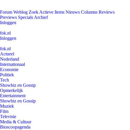
Forum
Weblog
Zoek
Actieve Items
Nieuws
Columns
Reviews
Previews
Specials
Archief
Inloggen
fok.nl
Inloggen
fok.nl
Actueel
Nederland
Internationaal
Economie
Politiek
Tech
Showbiz en Gossip
Opmerkelijk
Entertainment
Showbiz en Gossip
Muziek
Film
Televisie
Media & Cultuur
Bioscoopagenda