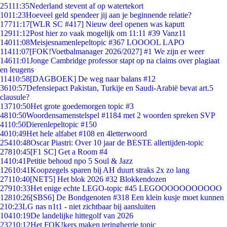
251
11:35
Nederland stevent af op watertekort
10
11:23
Hoeveel geld spendeer jij aan je beginnende relatie?
177
11:17
[WLR SC #417] Nieuw deel openen was kaputt
129
11:12
Post hier zo vaak mogelijk om 11:11 #39 Vanz11
140
11:08
Meisjesnamenlepeltopic #367 LOOOOL LAPO
114
11:07
[FOK!Voetbalmanager 2026/2027] #1 We zijn er weer
146
11:01
Jonge Cambridge professor stapt op na claims over plagiaat
en leugens
114
10:58
[DAGBOEK] De weg naar balans #12
36
10:57
Defensiepact Pakistan, Turkije en Saudi-Arabië bevat art.5
clausule?
137
10:50
Het grote goedemorgen topic #3
48
10:50
Woordensamenstelspel #1184 met 2 woorden spreken SVP
41
10:50
Dierenlepeltopic #150
40
10:49
Het hele alfabet #108 en 4letterwoord
254
10:48
Oscar Piastri: Over 10 jaar de BESTE allertijden-topic
278
10:45
[F1 SC] Get a Room #4
14
10:41
Petitie behoud npo 5 Soul & Jazz
126
10:41
Koopzegels sparen bij AH duurt straks 2x zo lang
271
10:40
[NET5] Het blok 2026 #32 Blokkendozen
279
10:33
Het enige echte LEGO-topic #45 LEGOOOOOOOOOOO
128
10:26
[SBS6] De Bondgenoten #318 Een klein kusje moet kunnen
2
10:23
LG nas n1t1 - niet zichtbaar bij aansluiten
104
10:19
De landelijke hittegolf van 2026
232
10:12
Het FOK!kers maken teringherrie topic