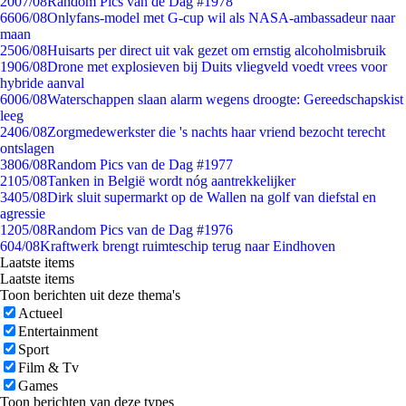
20
07/08
Random Pics van de Dag #1978
66
06/08
Onlyfans-model met G-cup wil als NASA-ambassadeur naar
maan
25
06/08
Huisarts per direct uit vak gezet om ernstig alcoholmisbruik
19
06/08
Drone met explosieven bij Duits vliegveld voedt vrees voor
hybride aanval
60
06/08
Waterschappen slaan alarm wegens droogte: Gereedschapskist
leeg
24
06/08
Zorgmedewerkster die 's nachts haar vriend bezocht terecht
ontslagen
38
06/08
Random Pics van de Dag #1977
21
05/08
Tanken in België wordt nóg aantrekkelijker
34
05/08
Dirk sluit supermarkt op de Wallen na golf van diefstal en
agressie
12
05/08
Random Pics van de Dag #1976
6
04/08
Kraftwerk brengt ruimteschip terug naar Eindhoven
Laatste items
Laatste items
Toon berichten uit deze thema's
Actueel
Entertainment
Sport
Film & Tv
Games
Toon berichten van deze types