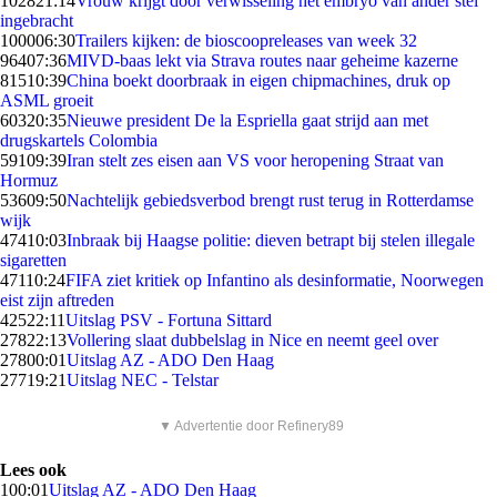
1028
21:14
Vrouw krijgt door verwisseling het embryo van ander stel
ingebracht
1000
06:30
Trailers kijken: de bioscoopreleases van week 32
964
07:36
MIVD-baas lekt via Strava routes naar geheime kazerne
815
10:39
China boekt doorbraak in eigen chipmachines, druk op
ASML groeit
603
20:35
Nieuwe president De la Espriella gaat strijd aan met
drugskartels Colombia
591
09:39
Iran stelt zes eisen aan VS voor heropening Straat van
Hormuz
536
09:50
Nachtelijk gebiedsverbod brengt rust terug in Rotterdamse
wijk
474
10:03
Inbraak bij Haagse politie: dieven betrapt bij stelen illegale
sigaretten
471
10:24
FIFA ziet kritiek op Infantino als desinformatie, Noorwegen
eist zijn aftreden
425
22:11
Uitslag PSV - Fortuna Sittard
278
22:13
Vollering slaat dubbelslag in Nice en neemt geel over
278
00:01
Uitslag AZ - ADO Den Haag
277
19:21
Uitslag NEC - Telstar
▼ Advertentie door Refinery89
Lees ook
1
00:01
Uitslag AZ - ADO Den Haag