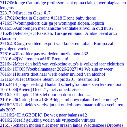
71
17:06
Jonge Cambridge professor stapt op na claims over plagiaat en
leugens
223
17:04
Israel en Gaza #17
94
17:02
Oorlog in Oekraïne #1318 Drone baby drone
47
16:57
Woningtekort: dus ga je woningen slopen, logisch
60
16:56
Aanbrengen mechanische ventilatie zinvol in oud huis?
7
16:49
Defensiepact Pakistan, Turkije en Saudi-Arabië bevat art.5
clausule?
27
16:49
Congo verbiedt export van koper en kobalt, Europa zal
gevolgen voelen
276
16:43
Post hier pas overleden muzikanten #32
133
16:42
[Wielrennen #616] Brennan!
22
16:42
Meer dan helft van verkochte auto's is volgend jaar elektrisch
85
16:41
[FOK!Voetbalmanager 2026/2027] #1 We zijn er weer
76
16:41
Huisarts doet haar werk onder invloed van alcohol
121
16:40
[Het Officiële Steam Topic #201] Steamrolled
8
16:34
14-jarige leerling Thailand schiet grootouders en leraren dood
105
16:34
[Breien] Deel 21, met zomerbreisels
99
16:29
Teltopic #1563 tel door en door en door....
210
16:26
Oorlog Iran #136 Bridge and powerplant day incoming?
66
16:25
Techniekles verdwijnt uit onderbouw: maar half zo veel uren
als 2007
113
16:24
[DAGBOEK] De weg naar balans #12
40
16:23
Jezelf gelukkig voelen als vrijgezelle vijftiger
2
16:17
Schapen mogen niet meer grazen langs Waddenzee (Droogte)