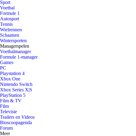
Sport
Voetbal
Formule 1
Autosport
Tennis
Wielrennen
Schaatsen
Wintersporten
Managerspelen
Voetbalmanager
Formule 1-manager
Games
PC
Playstation 4
Xbox One
Nintendo Switch
Xbox Series X|S
PlayStation 5
Film & TV
Film
Televisie
Trailers en Videos
Bioscoopagenda
Forum
Meer