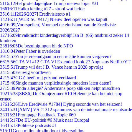
51
16:12
Het grote dagelijkse Trump nieuws topic #31
166
16:11
Haiku ketting #27 - strooi wat liefde
35
16:11
[2026/2027] Eredivisietoto #1
142
16:11
[WLR SC #417] Nieuw deel openen was kaputt
40
16:09
[Voorspellen] Voorspel de eindstand van de Eredivisie
2026/2027
127
16:09
Invalkracht kinderdagverblijf Jan B. (66) misbruikt zeker 14
kinderen
238
16:05
De bezuinigingen bij de NPO
18
16:04
Peter Faber is overleden
39
15:57
Zou je vreemdgaan in een relatie kunnen vergeven?
66
15:56
GTA VI #12 GTA VI Extended look 27 Augustus Netflix/YT
35
15:51
Trump wil dat J.D. Vance hem in 2028 opvolgt
34
15:50
Eeuwig voortleven
42
15:43
GGZ heeft mij gezond verklaard.
17
15:40
Single mannen verplichtsingle moeders laten daten?
27
15:39
Pinda-allergie? Andermans poep slikken helpt misschien
192
15:38
[SBS6] De Oranjezomer #10 Helene je kan het niet stop
ermee
176
15:36
[Live Eredivisie #1784] Dying seconds van het seizoen!
240
15:31
[AMV] VS #1312 spammers van de internationale rechtsorde
233
15:21
Frontpage Feedback Topic #60
144
15:17
De EU-politiek #6 Musk naar Europa!
163
15:13
Politieke podcasts #1
5
15:11
Geen miljonair zijn door tijdverspilling