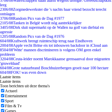
57
06/08
Waterschappen slaan alarm wegens droogte: Gereedschapskist
leeg
23
06/08
Zorgmedewerkster die 's nachts haar vriend bezocht terecht
ontslagen
37
06/08
Random Pics van de Dag #1977
21
05/08
Tanken in België wordt nóg aantrekkelijker
34
05/08
Dirk sluit supermarkt op de Wallen na golf van diefstal en
agressie
12
05/08
Random Pics van de Dag #1976
6
04/08
Kraftwerk brengt ruimteschip terug naar Eindhoven
20
04/08
Apple vecht Britse eis tot inbouwen backdoor in iCloud aan
85
04/08
'Witte' mannen discrimineren is volgens OM geen enkel
probleem
32
04/08
Ceuta-leider noemt Marokkaanse grensaanval door migranten
'gruweldaad'
6
04/08
Grote natuurbrand Boschhuizerbergen groeit naar 100 hectare
6
04/08
FOK! was even down
Laatste items
Laatste items
Toon berichten uit deze thema's
Actueel
Entertainment
Sport
Film & Tv
Games