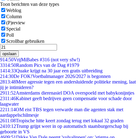
Toon berichten van deze types
Weblog
Column
(P)review
Special
Poll
Scrollbar gebruiken
opslaan
9
14:50
VrijMiBabes #316 (not very sfw!)
33
14:50
Random Pics van de Dag #1979
14
14:33
Quake krijgt na 30 jaar een gratis uitbreiding
2
14:30
De FOK!Voetbalmanager 2026/2027 is begonnen
28
13:48
Meer agressie tegen een andersluidende politieke mening, laat
jij je intimideren?
29
11:52
Amsterdams dierenasiel DOA overspoeld met babykonijntjes
23
11:46
Kabinet geeft bedrijven geen compensatie voor schade door
laagwater
22
11:14
OM eist TBS tegen verwarde man die agenten stak met
aardappelschilmesje
26
11:08
Tropische hitte keert zondag terug met lokaal 32 graden
24
10:12
Trump grijpt weer in op automatisch staatsburgerschap bij
geboorte in VS
46
09:51
Dikke Van Dale neemt 'vulvalippen' op: 'stigma op