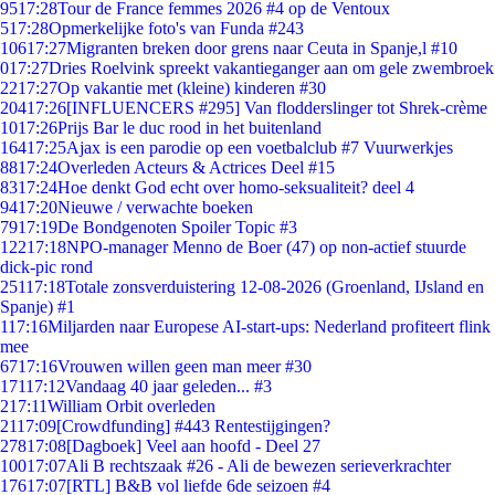
95
17:28
Tour de France femmes 2026 #4 op de Ventoux
5
17:28
Opmerkelijke foto's van Funda #243
106
17:27
Migranten breken door grens naar Ceuta in Spanje,l #10
0
17:27
Dries Roelvink spreekt vakantieganger aan om gele zwembroek
22
17:27
Op vakantie met (kleine) kinderen #30
204
17:26
[INFLUENCERS #295] Van flodderslinger tot Shrek-crème
10
17:26
Prijs Bar le duc rood in het buitenland
164
17:25
Ajax is een parodie op een voetbalclub #7 Vuurwerkjes
88
17:24
Overleden Acteurs & Actrices Deel #15
83
17:24
Hoe denkt God echt over homo-seksualiteit? deel 4
94
17:20
Nieuwe / verwachte boeken
79
17:19
De Bondgenoten Spoiler Topic #3
122
17:18
NPO-manager Menno de Boer (47) op non-actief stuurde
dick-pic rond
251
17:18
Totale zonsverduistering 12-08-2026 (Groenland, IJsland en
Spanje) #1
1
17:16
Miljarden naar Europese AI-start-ups: Nederland profiteert flink
mee
67
17:16
Vrouwen willen geen man meer #30
171
17:12
Vandaag 40 jaar geleden... #3
2
17:11
William Orbit overleden
21
17:09
[Crowdfunding] #443 Rentestijgingen?
278
17:08
[Dagboek] Veel aan hoofd - Deel 27
100
17:07
Ali B rechtszaak #26 - Ali de bewezen serieverkrachter
176
17:07
[RTL] B&B vol liefde 6de seizoen #4