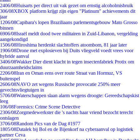
24
06/08
Huisarts per direct uit vak gezet om ernstig alcoholmisbruik
3
06/08
XBOX platform krijgt zijn eigen "Platinum" achievements dit
jaar
12
06/08
Capibara's lopen Braziliaans parlementsgebouw Mato Grosso
binnen
69
06/08
Israël meldt dood twee militairen in Zuid-Libanon, vergelding
aangekondigd
15
06/08
Hiroshima herdenkt slachtoffers atoombom, 81 jaar later
19
06/08
Drone met explosieven bij Duits vliegveld voedt vrees voor
hybride aanval
34
06/08
Wakker Dier dient klacht in tegen insectenfabriek Protix om
duurzaamheidsclaims
22
06/08
Iran en Oman eens over route Straat van Hormuz, VS
buitenspel
26
06/08
NAVO zet wegens Russische provocatie 250% meer
gevechtsvliegtuigen in
57
06/08
Waterschappen slaan alarm wegens droogte: Gereedschapskist
leeg
1
06/08
Forensics: Crime Scene Detective
23
06/08
Zorgmedewerkster die 's nachts haar vriend bezocht terecht
ontslagen
37
06/08
Random Pics van de Dag #1977
18
05/08
Datalek bij Bol en de Bijenkorf na cyberaanval op logistiek
partner Ceva