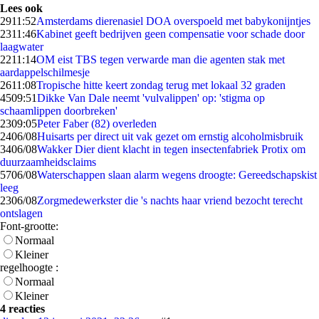
Lees ook
29
11:52
Amsterdams dierenasiel DOA overspoeld met babykonijntjes
23
11:46
Kabinet geeft bedrijven geen compensatie voor schade door
laagwater
22
11:14
OM eist TBS tegen verwarde man die agenten stak met
aardappelschilmesje
26
11:08
Tropische hitte keert zondag terug met lokaal 32 graden
45
09:51
Dikke Van Dale neemt 'vulvalippen' op: 'stigma op
schaamlippen doorbreken'
23
09:05
Peter Faber (82) overleden
24
06/08
Huisarts per direct uit vak gezet om ernstig alcoholmisbruik
34
06/08
Wakker Dier dient klacht in tegen insectenfabriek Protix om
duurzaamheidsclaims
57
06/08
Waterschappen slaan alarm wegens droogte: Gereedschapskist
leeg
23
06/08
Zorgmedewerkster die 's nachts haar vriend bezocht terecht
ontslagen
Font-grootte:
Normaal
Kleiner
regelhoogte :
Normaal
Kleiner
4 reacties