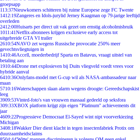
groepsapp
1
13:37
Nieuwkomers schitteren bij ruime Europese zege FC Twente
14
12:19
Zangeres en Idols-jurylid Jerney Kaagman op 79-jarige leeftijd
overleden
24
12:00
Huisarts per direct uit vak gezet om ernstig alcoholmisbruik
10
11:41
Netflix-abonnees krijgen exclusieve early access tot
uitgebreide GTA VI trailer
26
10:54
NAVO zet wegens Russische provocatie 250% meer
gevechtsvliegtuigen in
14
10:46
Accell, moederbedrijf Sparta en Batavus, vraagt uitstel van
betaling aan
19
10:44
Drone met explosieven bij Duits vliegveld voedt vrees voor
hybride aanval
64
10:36
Onlyfans-model met G-cup wil als NASA-ambassadeur naar
maan
57
10:16
Waterschappen slaan alarm wegens droogte: Gereedschapskist
leeg
39
09:53
Vinted-foto's van vrouwen massaal gedeeld op seksfora
3
09:33
XBOX platform krijgt zijn eigen "Platinum" achievements dit
jaar
46
09:22
Progressieve Democraat El-Sayed wint nipt voorverkiezing
Michigan
34
08:18
Wakker Dier dient klacht in tegen insectenfabriek Protix om
duurzaamheidsclaims
85
04:44
'Witte' mannen discrimineren is volgens OM geen enkel