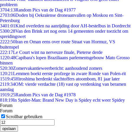
probleem
37
04:13
Random Pics van de Dag #1977
27
03:06
Doden bij Oekraïense droneaanvallen op Moskou en Sint-
Petersburg
34
01:01
Kind overleden na aanrijding door AH-bestelbus in Dordrecht
53
00:28
Van den Brink zet nog eens 14 gemeenten onder toezicht om
spreidingswet
22
22:50
Iran en Oman eens over route Straat van Hormuz, VS
buitenspel
2
22:17
Le Court wint na nerveuze finale, Pieterse derde
12
20:48
Capibara's lopen Braziliaans parlementsgebouw Mato Grosso
binnen
5
20:30
Zomervakantieweerbericht: aanhoudend zomers
1
20:21
Lemmen boekt eerste profzege in zware Ronde van Polen-rit
15
19:45
Hiroshima herdenkt slachtoffers atoombom, 81 jaar later
21
19:34
OM: vierde verdachte (18) vast op verdenking van beramen
aanslag
19
19:25
Random Pics van de Dag #1978
8
18:19
In Spider-Man: Brand New Day is Spidey echt weer Spidey
Forum
Forum
Scrollbar gebruiken
opslaan