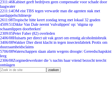
23
11:46
Kabinet geeft bedrijven geen compensatie voor schade door
laagwater
22
11:14
OM eist TBS tegen verwarde man die agenten stak met
aardappelschilmesje
26
11:08
Tropische hitte keert zondag terug met lokaal 32 graden
45
09:51
Dikke Van Dale neemt 'vulvalippen' op: 'stigma op
schaamlippen doorbreken'
23
09:05
Peter Faber (82) overleden
24
06/08
Huisarts per direct uit vak gezet om ernstig alcoholmisbruik
34
06/08
Wakker Dier dient klacht in tegen insectenfabriek Protix om
duurzaamheidsclaims
57
06/08
Waterschappen slaan alarm wegens droogte: Gereedschapskist
leeg
23
06/08
Zorgmedewerkster die 's nachts haar vriend bezocht terecht
ontslagen