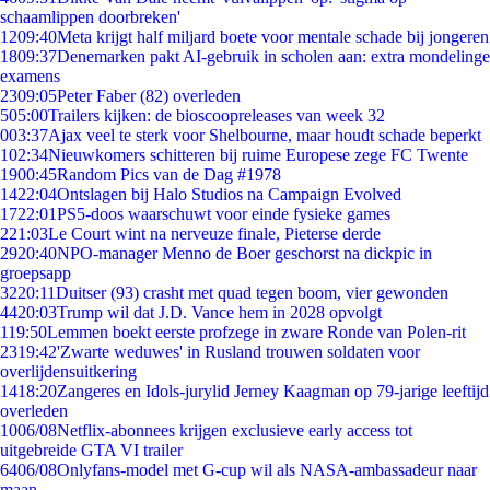
schaamlippen doorbreken'
12
09:40
Meta krijgt half miljard boete voor mentale schade bij jongeren
18
09:37
Denemarken pakt AI-gebruik in scholen aan: extra mondelinge
examens
23
09:05
Peter Faber (82) overleden
5
05:00
Trailers kijken: de bioscoopreleases van week 32
0
03:37
Ajax veel te sterk voor Shelbourne, maar houdt schade beperkt
1
02:34
Nieuwkomers schitteren bij ruime Europese zege FC Twente
19
00:45
Random Pics van de Dag #1978
14
22:04
Ontslagen bij Halo Studios na Campaign Evolved
17
22:01
PS5-doos waarschuwt voor einde fysieke games
2
21:03
Le Court wint na nerveuze finale, Pieterse derde
29
20:40
NPO-manager Menno de Boer geschorst na dickpic in
groepsapp
32
20:11
Duitser (93) crasht met quad tegen boom, vier gewonden
44
20:03
Trump wil dat J.D. Vance hem in 2028 opvolgt
1
19:50
Lemmen boekt eerste profzege in zware Ronde van Polen-rit
23
19:42
'Zwarte weduwes' in Rusland trouwen soldaten voor
overlijdensuitkering
14
18:20
Zangeres en Idols-jurylid Jerney Kaagman op 79-jarige leeftijd
overleden
10
06/08
Netflix-abonnees krijgen exclusieve early access tot
uitgebreide GTA VI trailer
64
06/08
Onlyfans-model met G-cup wil als NASA-ambassadeur naar
maan