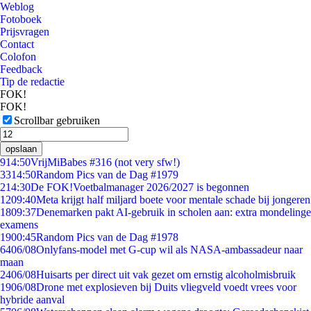
Weblog
Fotoboek
Prijsvragen
Contact
Colofon
Feedback
Tip de redactie
FOK!
FOK!
Scrollbar gebruiken
opslaan
9
14:50
VrijMiBabes #316 (not very sfw!)
33
14:50
Random Pics van de Dag #1979
2
14:30
De FOK!Voetbalmanager 2026/2027 is begonnen
12
09:40
Meta krijgt half miljard boete voor mentale schade bij jongeren
18
09:37
Denemarken pakt AI-gebruik in scholen aan: extra mondelinge
examens
19
00:45
Random Pics van de Dag #1978
64
06/08
Onlyfans-model met G-cup wil als NASA-ambassadeur naar
maan
24
06/08
Huisarts per direct uit vak gezet om ernstig alcoholmisbruik
19
06/08
Drone met explosieven bij Duits vliegveld voedt vrees voor
hybride aanval