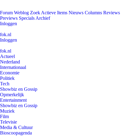
Forum
Weblog
Zoek
Actieve Items
Nieuws
Columns
Reviews
Previews
Specials
Archief
Inloggen
fok.nl
Inloggen
fok.nl
Actueel
Nederland
Internationaal
Economie
Politiek
Tech
Showbiz en Gossip
Opmerkelijk
Entertainment
Showbiz en Gossip
Muziek
Film
Televisie
Media & Cultuur
Bioscoopagenda