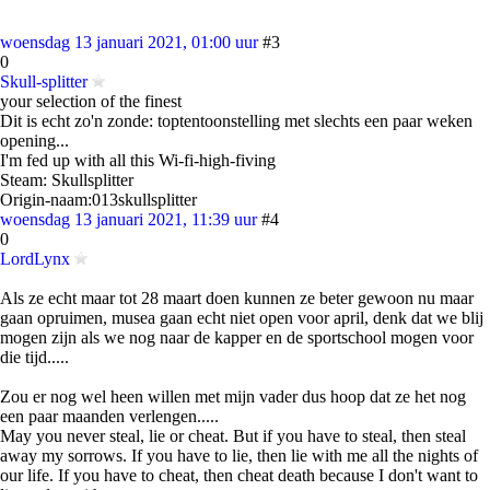
woensdag 13 januari 2021, 01:00 uur
#3
0
Skull-splitter
your selection of the finest
Dit is echt zo'n zonde: toptentoonstelling met slechts een paar weken
opening...
I'm fed up with all this Wi-fi-high-fiving
Steam: Skullsplitter
Origin-naam:013skullsplitter
woensdag 13 januari 2021, 11:39 uur
#4
0
LordLynx
Als ze echt maar tot 28 maart doen kunnen ze beter gewoon nu maar
gaan opruimen, musea gaan echt niet open voor april, denk dat we blij
mogen zijn als we nog naar de kapper en de sportschool mogen voor
die tijd.....
Zou er nog wel heen willen met mijn vader dus hoop dat ze het nog
een paar maanden verlengen.....
May you never steal, lie or cheat. But if you have to steal, then steal
away my sorrows. If you have to lie, then lie with me all the nights of
our life. If you have to cheat, then cheat death because I don't want to