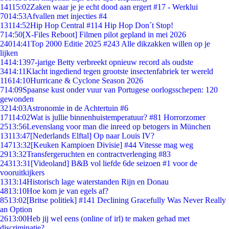
141
15:02
Zaken waar je je echt dood aan ergert #17 - Werklui
70
14:53
Afvallen met injecties #4
131
14:52
Hip Hop Central #114 Hip Hop Don´t Stop!
7
14:50
[X-Files Reboot] Filmen pilot gepland in mei 2026
240
14:41
Top 2000 Editie 2025 #243 Alle dikzakken willen op je
lijken
14
14:13
97-jarige Betty verbreekt opnieuw record als oudste
34
14:11
Klacht ingediend tegen grootste insectenfabriek ter wereld
116
14:10
Hurricane & Cyclone Season 2026
7
14:09
Spaanse kust onder vuur van Portugese oorlogsschepen: 120
gewonden
32
14:03
Astronomie in de Achtertuin #6
171
14:02
Wat is jullie binnenhuistemperatuur? #81 Horrorzomer
25
13:56
Levenslang voor man die inreed op betogers in München
131
13:47
[Nederlands Elftal] Op naar Louis IV?
147
13:32
[Keuken Kampioen Divisie] #44 Vitesse mag weg
29
13:32
Transfergeruchten en contractverlenging #83
243
13:31
[Videoland] B&B vol liefde 6de seizoen #1 voor de
vooruitkijkers
13
13:14
Historisch lage waterstanden Rijn en Donau
48
13:10
Hoe kom je van egels af?
85
13:02
[Britse politiek] #141 Declining Gracefully Was Never Really
an Option
26
13:00
Heb jij wel eens (online of irl) te maken gehad met
discriminatie?