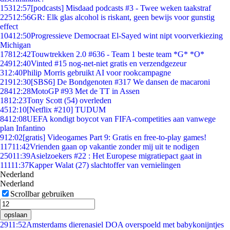
153
12:57
[podcasts] Misdaad podcasts #3 - Twee weken taakstraf
225
12:56
GR: Elk glas alcohol is riskant, geen bewijs voor gunstig
effect
104
12:50
Progressieve Democraat El-Sayed wint nipt voorverkiezing
Michigan
178
12:42
Touwtrekken 2.0 #636 - Team 1 beste team *G* *O*
249
12:40
Vinted #15 nog-net-niet gratis en verzendgezeur
3
12:40
Philip Morris gebruikt AI voor rookcampagne
219
12:30
[SBS6] De Bondgenoten #317 We dansen de macaroni
284
12:28
MotoGP #93 Met de TT in Assen
18
12:23
Tony Scott (54) overleden
45
12:10
[Netflix #210] TUDUM
84
12:08
UEFA kondigt boycot van FIFA-competities aan vanwege
plan Infantino
9
12:02
[gratis] Videogames Part 9: Gratis en free-to-play games!
117
11:42
Vrienden gaan op vakantie zonder mij uit te nodigen
250
11:39
Asielzoekers #22 : Het Europese migratiepact gaat in
111
11:37
Kapper Walat (27) slachtoffer van vernielingen
Nederland
Nederland
Scrollbar gebruiken
opslaan
29
11:52
Amsterdams dierenasiel DOA overspoeld met babykonijntjes