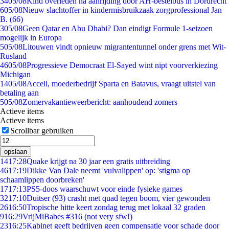
34
05/08
Kind overleden na aanrijding door AH-bestelbus in Dordrecht
6
05/08
Nieuw slachtoffer in kindermisbruikzaak zorgprofessional Jan
B. (66)
3
05/08
Geen Qatar en Abu Dhabi? Dan eindigt Formule 1-seizoen
mogelijk in Europa
5
05/08
Litouwen vindt opnieuw migrantentunnel onder grens met Wit-
Rusland
46
05/08
Progressieve Democraat El-Sayed wint nipt voorverkiezing
Michigan
14
05/08
Accell, moederbedrijf Sparta en Batavus, vraagt uitstel van
betaling aan
5
05/08
Zomervakantieweerbericht: aanhoudend zomers
Actieve items
Actieve items
Scrollbar gebruiken
opslaan
14
17:28
Quake krijgt na 30 jaar een gratis uitbreiding
46
17:19
Dikke Van Dale neemt 'vulvalippen' op: 'stigma op
schaamlippen doorbreken'
17
17:13
PS5-doos waarschuwt voor einde fysieke games
32
17:10
Duitser (93) crasht met quad tegen boom, vier gewonden
26
16:50
Tropische hitte keert zondag terug met lokaal 32 graden
9
16:29
VrijMiBabes #316 (not very sfw!)
23
16:25
Kabinet geeft bedrijven geen compensatie voor schade door