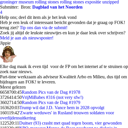
groninger museum
rolling stones
rolling stones expositie
unzipped
Submitter:
Bron:
Dagblad van het Noorden
4
Help ons; deel dit item als je het leuk vond
Heb je een leuk of interessant bericht gevonden dat je graag op FOK!
terug ziet?
Tip ons dan via de submit!
Zoek jij altijd de leukste nieuwtjes en kun je daar leuk over schrijven?
Meld je aan als nieuwsposter!
Jippie
Elke dag maak ik even tijd voor de FP om het internet af te struinen op
zoek naar nieuws.
Part-time werkzaam als adviseur Kwaliteit Arbo en Milieu, dus tijd om
bijdragen aan FOK! te leveren.
Meest gelezen
66587
00:45
Random Pics van de Dag #1978
37264
14:50
VrijMiBabes #316 (not very sfw!)
36027
14:50
Random Pics van de Dag #1979
1636
20:03
Trump wil dat J.D. Vance hem in 2028 opvolgt
1601
19:42
'Zwarte weduwes' in Rusland trouwen soldaten voor
overlijdensuitkering
1225
20:11
Duitser (93) crasht met quad tegen boom, vier gewonden