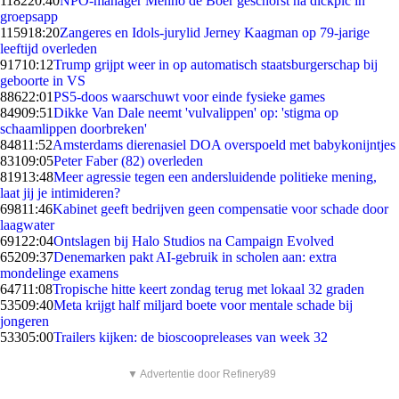
1182
20:40
NPO-manager Menno de Boer geschorst na dickpic in
groepsapp
1159
18:20
Zangeres en Idols-jurylid Jerney Kaagman op 79-jarige
leeftijd overleden
917
10:12
Trump grijpt weer in op automatisch staatsburgerschap bij
geboorte in VS
886
22:01
PS5-doos waarschuwt voor einde fysieke games
849
09:51
Dikke Van Dale neemt 'vulvalippen' op: 'stigma op
schaamlippen doorbreken'
848
11:52
Amsterdams dierenasiel DOA overspoeld met babykonijntjes
831
09:05
Peter Faber (82) overleden
819
13:48
Meer agressie tegen een andersluidende politieke mening,
laat jij je intimideren?
698
11:46
Kabinet geeft bedrijven geen compensatie voor schade door
laagwater
691
22:04
Ontslagen bij Halo Studios na Campaign Evolved
652
09:37
Denemarken pakt AI-gebruik in scholen aan: extra
mondelinge examens
647
11:08
Tropische hitte keert zondag terug met lokaal 32 graden
535
09:40
Meta krijgt half miljard boete voor mentale schade bij
jongeren
533
05:00
Trailers kijken: de bioscoopreleases van week 32
▼ Advertentie door Refinery89