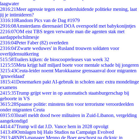
laagwater
28
16:21
Meer agressie tegen een andersluidende politieke mening, laat
jij je intimideren?
33
16:10
Random Pics van de Dag #1979
29
16:08
Amsterdams dierenasiel DOA overspoeld met babykonijntjes
22
16:07
OM eist TBS tegen verwarde man die agenten stak met
aardappelschilmesje
23
16:04
Peter Faber (82) overleden
23
16:04
'Zwarte weduwes' in Rusland trouwen soldaten voor
overlijdensuitkering
5
15:58
Trailers kijken: de bioscoopreleases van week 32
12
15:55
Meta krijgt half miljard boete voor mentale schade bij jongeren
32
15:43
Ceuta-leider noemt Marokkaanse grensaanval door migranten
'gruweldaad'
18
15:41
Denemarken pakt AI-gebruik in scholen aan: extra mondelinge
examens
24
15:35
Trump grijpt weer in op automatisch staatsburgerschap bij
geboorte in VS
36
15:28
Spaanse politie: minstens tien voor terrorisme veroordeelden
onder migranten Ceuta
69
15:03
Israël meldt dood twee militairen in Zuid-Libanon, vergelding
aangekondigd
44
14:47
Trump wil dat J.D. Vance hem in 2028 opvolgt
14
13:49
Ontslagen bij Halo Studios na Campaign Evolved
29
13:48
NPO-manager Menno de Boer geschorst na dickpic in