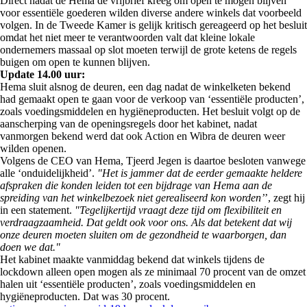
Direct nadat de Hema de vrijbrief kreeg om open te mogen blijven
voor essentiële goederen wilden diverse andere winkels dat voorbeeld
volgen. In de Tweede Kamer is gelijk kritisch gereageerd op het besluit
omdat het niet meer te verantwoorden valt dat kleine lokale
ondernemers massaal op slot moeten terwijl de grote ketens de regels
buigen om open te kunnen blijven.
Update 14.00 uur:
Hema sluit alsnog de deuren, een dag nadat de winkelketen bekend
had gemaakt open te gaan voor de verkoop van ‘essentiële producten’,
zoals voedingsmiddelen en hygiëneproducten. Het besluit volgt op de
aanscherping van de openingsregels door het kabinet, nadat
vanmorgen bekend werd dat ook Action en Wibra de deuren weer
wilden openen.
Volgens de CEO van Hema, Tjeerd Jegen is daartoe besloten vanwege
alle ‘onduidelijkheid’.
"Het is jammer dat de eerder gemaakte heldere
afspraken die konden leiden tot een bijdrage van Hema aan de
spreiding van het winkelbezoek niet gerealiseerd kon worden’
’, zegt hij
in een statement.
"Tegelijkertijd vraagt deze tijd om flexibiliteit en
verdraagzaamheid. Dat geldt ook voor ons. Als dat betekent dat wij
onze deuren moeten sluiten om de gezondheid te waarborgen, dan
doen we dat."
Het kabinet maakte vanmiddag bekend dat winkels tijdens de
lockdown alleen open mogen als ze minimaal 70 procent van de omzet
halen uit ‘essentiële producten’, zoals voedingsmiddelen en
hygiëneproducten. Dat was 30 procent.