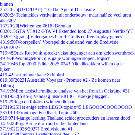
binnen
257
20:25
[UFO/UAP] #16 The Age of Disclosure
68
20:24
Techniekles verdwijnt uit onderbouw: maar half zo veel uren
als 2007
137
20:20
[Wielrennen #616] Brennan!
68
20:15
GTA VI #12 GTA VI Extended look 27 Augustus Netflix/YT
10
20:13
[gratis] Videogames Part 9: Gratis en free-to-play games!
43
19:50
[Voorspellen] Voorspel de eindstand van de Eredivisie
2026/2027
7
19:48
Dries Roelvink spreekt vakantieganger aan om gele zwembroek
49
19:46
Woningtekort: dus ga je woningen slopen, logisch
241
19:46
Top 2000 Editie 2025 #243 Alle dikzakken willen op je
lijken
4
19:42
Last minute balie Schiphol
8
19:39
[2023] Australië: Voyager - Promise #2 - Ze komen naar
Tilburg
74
19:36
Een tactische/militaire analyse van het front in Oekraïne #31
148
19:32
[SBS6] Vandaag Inside #136 - Boekje pluggen.
5
19:29
Ik ga de fok-toto winnen dit jaar
273
19:25
Het enige echte LEGO-topic #45 LEGOOOOOOOOOOO
235
19:13
Frontpage Feedback Topic #60
9
19:07
14-jarige leerling Thailand schiet grootouders en leraren dood
14
19:06
Prijs Bar le duc rood in het buitenland
37
19:02
[2026/2027] Eredivisietoto #1
169
18:58
[Centraal] kattenfotoos deel 122