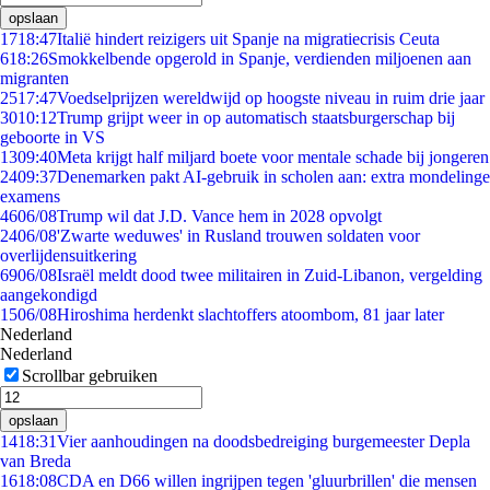
opslaan
17
18:47
Italië hindert reizigers uit Spanje na migratiecrisis Ceuta
6
18:26
Smokkelbende opgerold in Spanje, verdienden miljoenen aan
migranten
25
17:47
Voedselprijzen wereldwijd op hoogste niveau in ruim drie jaar
30
10:12
Trump grijpt weer in op automatisch staatsburgerschap bij
geboorte in VS
13
09:40
Meta krijgt half miljard boete voor mentale schade bij jongeren
24
09:37
Denemarken pakt AI-gebruik in scholen aan: extra mondelinge
examens
46
06/08
Trump wil dat J.D. Vance hem in 2028 opvolgt
24
06/08
'Zwarte weduwes' in Rusland trouwen soldaten voor
overlijdensuitkering
69
06/08
Israël meldt dood twee militairen in Zuid-Libanon, vergelding
aangekondigd
15
06/08
Hiroshima herdenkt slachtoffers atoombom, 81 jaar later
Nederland
Nederland
Scrollbar gebruiken
opslaan
14
18:31
Vier aanhoudingen na doodsbedreiging burgemeester Depla
van Breda
16
18:08
CDA en D66 willen ingrijpen tegen 'gluurbrillen' die mensen