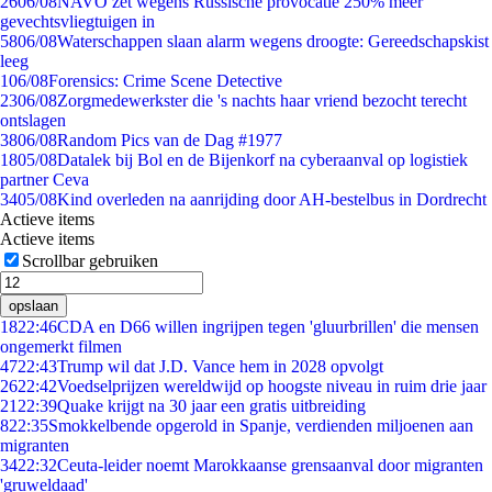
26
06/08
NAVO zet wegens Russische provocatie 250% meer
gevechtsvliegtuigen in
58
06/08
Waterschappen slaan alarm wegens droogte: Gereedschapskist
leeg
1
06/08
Forensics: Crime Scene Detective
23
06/08
Zorgmedewerkster die 's nachts haar vriend bezocht terecht
ontslagen
38
06/08
Random Pics van de Dag #1977
18
05/08
Datalek bij Bol en de Bijenkorf na cyberaanval op logistiek
partner Ceva
34
05/08
Kind overleden na aanrijding door AH-bestelbus in Dordrecht
Actieve items
Actieve items
Scrollbar gebruiken
opslaan
18
22:46
CDA en D66 willen ingrijpen tegen 'gluurbrillen' die mensen
ongemerkt filmen
47
22:43
Trump wil dat J.D. Vance hem in 2028 opvolgt
26
22:42
Voedselprijzen wereldwijd op hoogste niveau in ruim drie jaar
21
22:39
Quake krijgt na 30 jaar een gratis uitbreiding
8
22:35
Smokkelbende opgerold in Spanje, verdienden miljoenen aan
migranten
34
22:32
Ceuta-leider noemt Marokkaanse grensaanval door migranten
'gruweldaad'