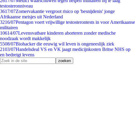
26
17/07
Medici waarschuwen tegen helpen militairen bij te laag
testosteronniveau
36
17/07
Zomervakantie vergroot risico op 'besnijdenis' jonge
Afrikaanse meisjes uit Nederland
32
16/07
Pentagon voert vrijwillige testosterontests in voor Amerikaanse
militairen
106
14/07
Levensvatbare kinderen aborteren zonder medische
noodzaak wordt makkelijk
55
08/07
Biohacker die eeuwig wil leven is ongeneeslijk ziek
21
03/07
Handelsdeal VS en VK jaagt medicijnkosten Britse NHS op
en bedreigt levens