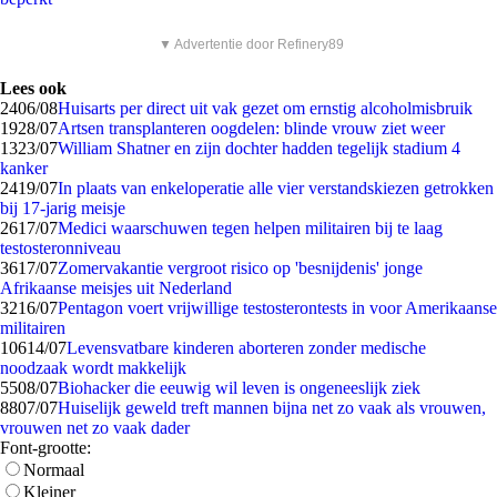
▼ Advertentie door Refinery89
Lees ook
24
06/08
Huisarts per direct uit vak gezet om ernstig alcoholmisbruik
19
28/07
Artsen transplanteren oogdelen: blinde vrouw ziet weer
13
23/07
William Shatner en zijn dochter hadden tegelijk stadium 4
kanker
24
19/07
In plaats van enkeloperatie alle vier verstandskiezen getrokken
bij 17-jarig meisje
26
17/07
Medici waarschuwen tegen helpen militairen bij te laag
testosteronniveau
36
17/07
Zomervakantie vergroot risico op 'besnijdenis' jonge
Afrikaanse meisjes uit Nederland
32
16/07
Pentagon voert vrijwillige testosterontests in voor Amerikaanse
militairen
106
14/07
Levensvatbare kinderen aborteren zonder medische
noodzaak wordt makkelijk
55
08/07
Biohacker die eeuwig wil leven is ongeneeslijk ziek
88
07/07
Huiselijk geweld treft mannen bijna net zo vaak als vrouwen,
vrouwen net zo vaak dader
Font-grootte:
Normaal
Kleiner