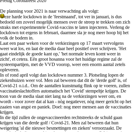
Prettig Coronafeest 2020
De planning voor 2021 is naar verwachting als volgt:
eze harde lockdown in de 'feestmaand', tot ver in januari, is dus
bedoeld om zoveel mogelijk mensen over de streep te trekken om zich
straks met experimentele Covid-vaccins te laten injecteren. Verleng de
lockdown tot ergens in februari, daarmee sla je nog meer hoop bij het
volk de bodem in.
Laat een paar weken voor de verkiezingen op 17 maart vervolgens
weer wat los, en laat de media daar heel positief over schrijven. 'Het
gaat eindelijk de goede kant op,' 'het normale leven komt weer in
zicht', et cetera. Eén groot hosanna voor het huidige regime zal de
systeempartijen, met de VVD voorop, weer een enorm aantal zetels
opleveren.
In of rond april volgt dan lockdown nummer 3. Plotseling lopen de
ziekenhuizen weer vol. Men zal beweren dat dit de 'derde golf' is, of
Covid-21 o.i.d.. Om de aantallen kunstmatig flink op te voeren, zullen
vaccinatieslachtoffers automatisch het 'Covid' stempeltje krijgen. De
toon van de media slaat niet lang na de verkiezingen weer om, en
wordt - voor zover dat al kan - nòg negatiever, nòg meer gericht op het
zaaien van angst en paniek. Doel: nog meer mensen aan de vaccinaties
krijgen.
In die tijd zullen de ongevaccineerden rechtstreeks de schuld gaan
krijgen van die derde golf / Covid-21. Men zal beweren dat hun
weigering 'al die nieuwe besmettingen en zieken' veroorzaakt. De