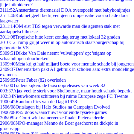
jij je intimideren?
31
11:52
Amsterdams dierenasiel DOA overspoeld met babykonijntjes
25
11:46
Kabinet geeft bedrijven geen compensatie voor schade door
laagwater
23
11:14
OM eist TBS tegen verwarde man die agenten stak met
aardappelschilmesje
30
11:08
Tropische hitte keert zondag terug met lokaal 32 graden
30
10:12
Trump grijpt weer in op automatisch staatsburgerschap bij
geboorte in VS
53
09:51
Dikke Van Dale neemt 'vulvalippen' op: 'stigma op
schaamlippen doorbreken'
13
09:40
Meta krijgt half miljard boete voor mentale schade bij jongeren
24
09:37
Denemarken pakt AI-gebruik in scholen aan: extra mondelinge
examens
25
09:05
Peter Faber (82) overleden
7
05:00
Trailers kijken: de bioscoopreleases van week 32
0
03:37
Ajax veel te sterk voor Shelbourne, maar houdt schade beperkt
1
02:34
Nieuwkomers schitteren bij ruime Europese zege FC Twente
19
00:45
Random Pics van de Dag #1978
15
06/08
Ontslagen bij Halo Studios na Campaign Evolved
19
06/08
PS5-doos waarschuwt voor einde fysieke games
2
06/08
Le Court wint na nerveuze finale, Pieterse derde
29
06/08
NPO-manager Menno de Boer geschorst na dickpic in
groepsapp
36
06/08
Duitser (93) crasht met quad tegen boom, vier gewonden