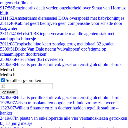
ongemerkt filmen
9
17:56
Benzineprijs daalt verder, onzekerheid over Straat van Hormuz
blijft
31
11:52
Amsterdams dierenasiel DOA overspoeld met babykonijntjes
25
11:46
Kabinet geeft bedrijven geen compensatie voor schade door
laagwater
23
11:14
OM eist TBS tegen verwarde man die agenten stak met
aardappelschilmesje
30
11:08
Tropische hitte keert zondag terug met lokaal 32 graden
53
09:51
Dikke Van Dale neemt 'vulvalippen' op: 'stigma op
schaamlippen doorbreken'
25
09:05
Peter Faber (82) overleden
24
06/08
Huisarts per direct uit vak gezet om ernstig alcoholmisbruik
Medisch
Medisch
Scrollbar gebruiken
opslaan
24
06/08
Huisarts per direct uit vak gezet om ernstig alcoholmisbruik
19
28/07
Artsen transplanteren oogdelen: blinde vrouw ziet weer
13
23/07
William Shatner en zijn dochter hadden tegelijk stadium 4
kanker
24
19/07
In plaats van enkeloperatie alle vier verstandskiezen getrokken
bij 17-jarig meisje