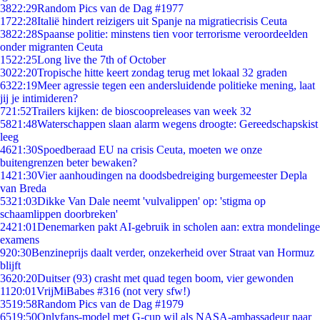
38
22:29
Random Pics van de Dag #1977
17
22:28
Italië hindert reizigers uit Spanje na migratiecrisis Ceuta
38
22:28
Spaanse politie: minstens tien voor terrorisme veroordeelden
onder migranten Ceuta
15
22:25
Long live the 7th of October
30
22:20
Tropische hitte keert zondag terug met lokaal 32 graden
63
22:19
Meer agressie tegen een andersluidende politieke mening, laat
jij je intimideren?
7
21:52
Trailers kijken: de bioscoopreleases van week 32
58
21:48
Waterschappen slaan alarm wegens droogte: Gereedschapskist
leeg
46
21:30
Spoedberaad EU na crisis Ceuta, moeten we onze
buitengrenzen beter bewaken?
14
21:30
Vier aanhoudingen na doodsbedreiging burgemeester Depla
van Breda
53
21:03
Dikke Van Dale neemt 'vulvalippen' op: 'stigma op
schaamlippen doorbreken'
24
21:01
Denemarken pakt AI-gebruik in scholen aan: extra mondelinge
examens
9
20:30
Benzineprijs daalt verder, onzekerheid over Straat van Hormuz
blijft
36
20:20
Duitser (93) crasht met quad tegen boom, vier gewonden
11
20:01
VrijMiBabes #316 (not very sfw!)
35
19:58
Random Pics van de Dag #1979
65
19:50
Onlyfans-model met G-cup wil als NASA-ambassadeur naar