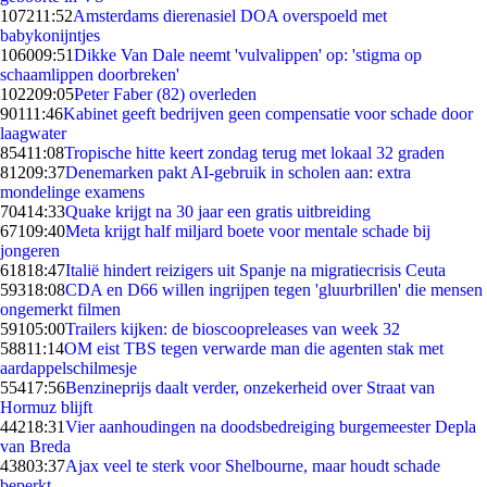
1072
11:52
Amsterdams dierenasiel DOA overspoeld met
babykonijntjes
1060
09:51
Dikke Van Dale neemt 'vulvalippen' op: 'stigma op
schaamlippen doorbreken'
1022
09:05
Peter Faber (82) overleden
901
11:46
Kabinet geeft bedrijven geen compensatie voor schade door
laagwater
854
11:08
Tropische hitte keert zondag terug met lokaal 32 graden
812
09:37
Denemarken pakt AI-gebruik in scholen aan: extra
mondelinge examens
704
14:33
Quake krijgt na 30 jaar een gratis uitbreiding
671
09:40
Meta krijgt half miljard boete voor mentale schade bij
jongeren
618
18:47
Italië hindert reizigers uit Spanje na migratiecrisis Ceuta
593
18:08
CDA en D66 willen ingrijpen tegen 'gluurbrillen' die mensen
ongemerkt filmen
591
05:00
Trailers kijken: de bioscoopreleases van week 32
588
11:14
OM eist TBS tegen verwarde man die agenten stak met
aardappelschilmesje
554
17:56
Benzineprijs daalt verder, onzekerheid over Straat van
Hormuz blijft
442
18:31
Vier aanhoudingen na doodsbedreiging burgemeester Depla
van Breda
438
03:37
Ajax veel te sterk voor Shelbourne, maar houdt schade
beperkt