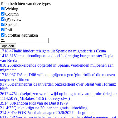
Toon berichten van deze types
Weblog
Column
(P)review
Special
Poll
Scrollbar gebruiken
opslaan
17
18:47
Italië hindert reizigers uit Spanje na migratiecrisis Ceuta
14
18:31
Vier aanhoudingen na doodsbedreiging burgemeester Depla
van Breda
8
18:26
Smokkelbende opgerold in Spanje, verdienden miljoenen aan
migranten
17
18:08
CDA en D66 willen ingrijpen tegen 'gluurbrillen' die mensen
ongemerkt filmen
9
17:56
Benzineprijs daalt verder, onzekerheid over Straat van Hormuz
blijft
26
17:47
Voedselprijzen wereldwijd op hoogste niveau in ruim drie jaar
11
14:50
VrijMiBabes #316 (not very sfw!)
35
14:50
Random Pics van de Dag #1979
21
14:33
Quake krijgt na 30 jaar een gratis uitbreiding
2
14:30
De FOK!Voetbalmanager 2026/2027 is begonnen
63
13:48
Meer agressie tegen een andersluidende politieke mening, laat