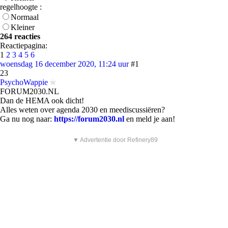
regelhoogte :
Normaal
Kleiner
264 reacties
Reactiepagina:
1
2
3
4
5
6
woensdag 16 december 2020, 11:24 uur
#1
23
PsychoWappie
FORUM2030.NL
Dan de HEMA ook dicht!
Alles weten over agenda 2030 en meediscussiëren?
Ga nu nog naar:
https://forum2030.nl
en meld je aan!
▼ Advertentie door Refinery89