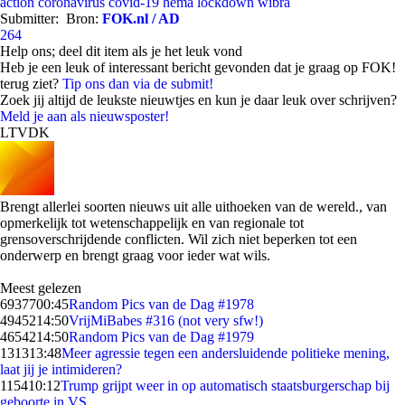
action
coronavirus
covid-19
hema
lockdown
wibra
Submitter:
Bron:
FOK.nl / AD
264
Help ons; deel dit item als je het leuk vond
Heb je een leuk of interessant bericht gevonden dat je graag op FOK!
terug ziet?
Tip ons dan via de submit!
Zoek jij altijd de leukste nieuwtjes en kun je daar leuk over schrijven?
Meld je aan als nieuwsposter!
LTVDK
Brengt allerlei soorten nieuws uit alle uithoeken van de wereld., van
opmerkelijk tot wetenschappelijk en van regionale tot
grensoverschrijdende conflicten. Wil zich niet beperken tot een
onderwerp en brengt graag voor ieder wat wils.
Meest gelezen
69377
00:45
Random Pics van de Dag #1978
49452
14:50
VrijMiBabes #316 (not very sfw!)
46542
14:50
Random Pics van de Dag #1979
1313
13:48
Meer agressie tegen een andersluidende politieke mening,
laat jij je intimideren?
1154
10:12
Trump grijpt weer in op automatisch staatsburgerschap bij
geboorte in VS