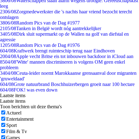
58
06/08
Waterschappen slaan alarm wegens droogte: Gereedschapskist
leeg
23
06/08
Zorgmedewerkster die 's nachts haar vriend bezocht terecht
ontslagen
38
06/08
Random Pics van de Dag #1977
21
05/08
Tanken in België wordt nóg aantrekkelijker
34
05/08
Dirk sluit supermarkt op de Wallen na golf van diefstal en
agressie
12
05/08
Random Pics van de Dag #1976
6
04/08
Kraftwerk brengt ruimteschip terug naar Eindhoven
20
04/08
Apple vecht Britse eis tot inbouwen backdoor in iCloud aan
85
04/08
'Witte' mannen discrimineren is volgens OM geen enkel
probleem
34
04/08
Ceuta-leider noemt Marokkaanse grensaanval door migranten
'gruweldaad'
6
04/08
Grote natuurbrand Boschhuizerbergen groeit naar 100 hectare
6
04/08
FOK! was even down
Laatste items
Laatste items
Toon berichten uit deze thema's
Actueel
Entertainment
Sport
Film & Tv
Games