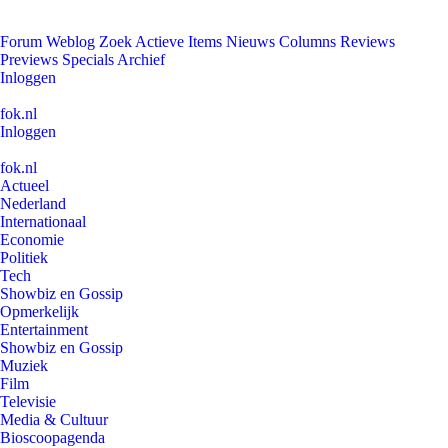
Forum
Weblog
Zoek
Actieve Items
Nieuws
Columns
Reviews
Previews
Specials
Archief
Inloggen
fok.nl
Inloggen
fok.nl
Actueel
Nederland
Internationaal
Economie
Politiek
Tech
Showbiz en Gossip
Opmerkelijk
Entertainment
Showbiz en Gossip
Muziek
Film
Televisie
Media & Cultuur
Bioscoopagenda