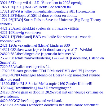
39
21:35
Trump wil dat J.D. Vance hem in 2028 opvolgt
182
21:30
[RTL] B&B vol liefde 6de seizoen #4
173
21:28
Wat is jullie binnenhuistemperatuur? #81 Horrorzomer
100
21:28
Teltopic #1563 tel door en door en door....
17
21:26
[HBO] Stuart Fails to Save the Universe (Big Bang Theory
spinoff)
44
21:25
Jezelf gelukkig voelen als vrijgezelle vijftiger
42
21:19
Eeuwig voortleven
248
21:13
[Videoland] B&B vol liefde 6de seizoen #1 voor de
vooruitkijkers
24
21:12
Op vakantie met (kleine) kinderen #30
143
21:08
Zaken waar je je echt dood aan ergert #17 - Werklui
248
20:58
Afbeeldingen die je gemaakt hebt met AI
255
20:58
Totale zonsverduistering 12-08-2026 (Groenland, IJsland en
Spanje) #1
72
20:55
Afvallen met injecties #4
179
20:53
Laatst gekochte CD/LP/MuziekDVD deel 75 | koopjes
144
20:46
NPO-manager Menno de Boer (47) op non-actief stuurde
dick-pic rond
118
20:45
Het RLS Social Media-topic #160 Zonder Kolonel!!
37
20:44
[Crowdfunding] #443 Rentestijgingen?
241
20:39
Wie gaan er dood in 2026?Post met een vleugje cynisme de
overledenen.
44
20:30
GGZ heeft mij gezond verklaard.
23
20:29
Capibara's wandelen doodleuk het Braziliaanse parlement