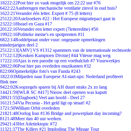
182
22:22
Post hier zo vaak mogelijk om 22:22 uur #76
64
22:22
Aanbrengen mechanische ventilatie zinvol in oud huis?
16
22:21
Verander één letter. Expert # 75 (8 letters)
251
22:20
Asielzoekers #22 : Het Europese migratiepact gaat in
232
22:18
Israel en Gaza #17
201
22:16
Verander een letter expert (7lettereditie) #50
199
22:16
Politieke meme's en spotprenten #11
68
22:14
Roddelpraat onder vuur: ongepaste opmerkingen
minderjarigen deel 2
251
22:13
[AMV] VS #1312 spammers van de internationale rechtsorde
171
22:12
[Keuken Kampioen Divisie] #44 Vitesse mag weg
172
22:10
Ajax is een parodie op een voetbalclub #7 Vuurwerkjes
280
22:06
Post hier pas overleden muzikanten #32
8
22:06
Opmerkelijke foto's van Funda #243
18
22:03
Miljarden naar Europese AI-start-ups: Nederland profiteert
flink mee
94
22:02
Koopzegels sparen bij AH duurt straks 2x zo lang
144
21:59
[WLR SC #417] Nieuw deel openen was kaputt
289
21:55
[Dagboek] Veel aan hoofd - Deel 27
161
21:54
Via Pecunia - Het geld ligt op straat! #2
17
21:50
William Orbit overleden
218
21:48
Oorlog Iran #136 Bridge and powerplant day incoming?
81
21:48
Meer dan 40 uur werken.
294
21:43
Het Atletiektopic #72
113
21:37
The Killers #21 Imploding The Mirage Tour