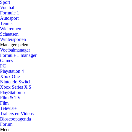
Sport
Voetbal
Formule 1
Autosport
Tennis
Wielrennen
Schaatsen
Wintersporten
Managerspelen
Voetbalmanager
Formule 1-manager
Games
PC
Playstation 4
Xbox One
Nintendo Switch
Xbox Series X|S
PlayStation 5
Film & TV
Film
Televisie
Trailers en Videos
Bioscoopagenda
Forum
Meer