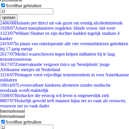
Scrollbar gebruiken
opslaan
24
06/08
Huisarts per direct uit vak gezet om ernstig alcoholmisbruik
19
28/07
Artsen transplanteren oogdelen: blinde vrouw ziet weer
13
23/07
William Shatner en zijn dochter hadden tegelijk stadium 4
kanker
24
19/07
In plaats van enkeloperatie alle vier verstandskiezen getrokken
bij 17-jarig meisje
26
17/07
Medici waarschuwen tegen helpen militairen bij te laag
testosteronniveau
36
17/07
Zomervakantie vergroot risico op 'besnijdenis' jonge
Afrikaanse meisjes uit Nederland
32
16/07
Pentagon voert vrijwillige testosterontests in voor Amerikaanse
militairen
106
14/07
Levensvatbare kinderen aborteren zonder medische
noodzaak wordt makkelijk
55
08/07
Biohacker die eeuwig wil leven is ongeneeslijk ziek
88
07/07
Huiselijk geweld treft mannen bijna net zo vaak als vrouwen,
vrouwen net zo vaak dader
Internationaal
Internationaal
Scrollbar gebruiken