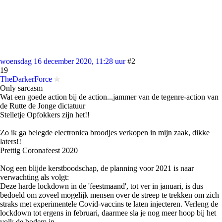
woensdag 16 december 2020, 11:28 uur
#2
19
TheDarkerForce
Only sarcasm
Wat een goede action bij de action...jammer van de tegenre-action van
de Rutte de Jonge dictatuur
Stelletje Opfokkers zijn het!!
Zo ik ga belegde electronica broodjes verkopen in mijn zaak, dikke
laters!!
Prettig Coronafeest 2020
Nog een blijde kerstboodschap, de planning voor 2021 is naar
verwachting als volgt:
Deze harde lockdown in de 'feestmaand', tot ver in januari, is dus
bedoeld om zoveel mogelijk mensen over de streep te trekken om zich
straks met experimentele Covid-vaccins te laten injecteren. Verleng de
lockdown tot ergens in februari, daarmee sla je nog meer hoop bij het
volk de bodem in.