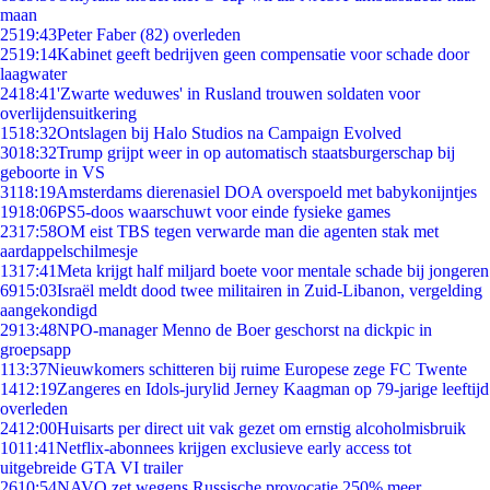
maan
25
19:43
Peter Faber (82) overleden
25
19:14
Kabinet geeft bedrijven geen compensatie voor schade door
laagwater
24
18:41
'Zwarte weduwes' in Rusland trouwen soldaten voor
overlijdensuitkering
15
18:32
Ontslagen bij Halo Studios na Campaign Evolved
30
18:32
Trump grijpt weer in op automatisch staatsburgerschap bij
geboorte in VS
31
18:19
Amsterdams dierenasiel DOA overspoeld met babykonijntjes
19
18:06
PS5-doos waarschuwt voor einde fysieke games
23
17:58
OM eist TBS tegen verwarde man die agenten stak met
aardappelschilmesje
13
17:41
Meta krijgt half miljard boete voor mentale schade bij jongeren
69
15:03
Israël meldt dood twee militairen in Zuid-Libanon, vergelding
aangekondigd
29
13:48
NPO-manager Menno de Boer geschorst na dickpic in
groepsapp
1
13:37
Nieuwkomers schitteren bij ruime Europese zege FC Twente
14
12:19
Zangeres en Idols-jurylid Jerney Kaagman op 79-jarige leeftijd
overleden
24
12:00
Huisarts per direct uit vak gezet om ernstig alcoholmisbruik
10
11:41
Netflix-abonnees krijgen exclusieve early access tot
uitgebreide GTA VI trailer
26
10:54
NAVO zet wegens Russische provocatie 250% meer