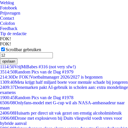
Weblog
Fotoboek
Prijsvragen
Contact
Colofon
Feedback
Tip de redactie
FOK!
FOK!
Scrollbar gebruiken
opslaan
11
14:50
VrijMiBabes #316 (not very sfw!)
35
14:50
Random Pics van de Dag #1979
2
14:30
De FOK!Voetbalmanager 2026/2027 is begonnen
13
09:40
Meta krijgt half miljard boete voor mentale schade bij jongeren
24
09:37
Denemarken pakt AI-gebruik in scholen aan: extra mondelinge
examens
19
00:45
Random Pics van de Dag #1978
65
06/08
Onlyfans-model met G-cup wil als NASA-ambassadeur naar
maan
24
06/08
Huisarts per direct uit vak gezet om ernstig alcoholmisbruik
19
06/08
Drone met explosieven bij Duits vliegveld voedt vrees voor
hybride aanval