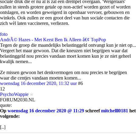
sociale druk die er nu al is zal een drempel overgaan. 'Weigeraars'
zullen in steeds grotere getale op non-actief worden gezet of worden
ontslagen, en worden geweigerd in openbaar vervoer, gebouwen en
winkels. Ook zullen ze een groot deel van hun sociale contacten die
zich wèl laten vaccineren, verliezen.
foto
AndrÃ© Hazes - Met Kerst Ben Ik Alleen â€¢ TopPop
Tegen de groep die maandelijks belastinggeld ontvangt kun je niet op...
Vergeet het maar gewoon. Dat die kneuzen niet begrijpen waar dat
belastinggeld nou precies vandaan moet komen kun je ze niet geheel
kwalijk nemen...
Ze missen gewoon het denkvermogen om nou precies te begrijpen
waar die centjes vandaan moeten komen...
woensdag 16 december 2020, 11:32 uur
#6
12
PsychoWappie
FORUM2030.NL
quote:
Op
woensdag 16 december 2020 @ 11:29
schreef
mitchelll0181
het
volgende:
[..]