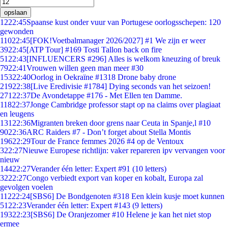
opslaan
12
22:45
Spaanse kust onder vuur van Portugese oorlogsschepen: 120
gewonden
110
22:45
[FOK!Voetbalmanager 2026/2027] #1 We zijn er weer
39
22:45
[ATP Tour] #169 Tosti Tallon back on fire
51
22:43
[INFLUENCERS #296] Alles is welkom kneuzing of breuk
79
22:41
Vrouwen willen geen man meer #30
153
22:40
Oorlog in Oekraïne #1318 Drone baby drone
219
22:38
[Live Eredivisie #1784] Dying seconds van het seizoen!
271
22:37
De Avondetappe #176 - Met Ellen ten Damme.
118
22:37
Jonge Cambridge professor stapt op na claims over plagiaat
en leugens
131
22:36
Migranten breken door grens naar Ceuta in Spanje,l #10
90
22:36
ARC Raiders #7 - Don’t forget about Stella Montis
196
22:29
Tour de France femmes 2026 #4 op de Ventoux
3
22:27
Nieuwe Europese richtlijn: vaker repareren ipv vervangen voor
nieuw
144
22:27
Verander één letter: Expert #91 (10 letters)
32
22:27
Congo verbiedt export van koper en kobalt, Europa zal
gevolgen voelen
112
22:24
[SBS6] De Bondgenoten #318 Een klein kusje moet kunnen
51
22:23
Verander één letter: Expert #143 (9 letters)
193
22:23
[SBS6] De Oranjezomer #10 Helene je kan het niet stop
ermee