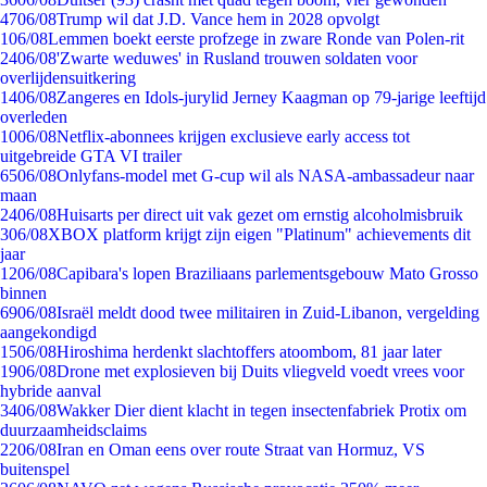
47
06/08
Trump wil dat J.D. Vance hem in 2028 opvolgt
1
06/08
Lemmen boekt eerste profzege in zware Ronde van Polen-rit
24
06/08
'Zwarte weduwes' in Rusland trouwen soldaten voor
overlijdensuitkering
14
06/08
Zangeres en Idols-jurylid Jerney Kaagman op 79-jarige leeftijd
overleden
10
06/08
Netflix-abonnees krijgen exclusieve early access tot
uitgebreide GTA VI trailer
65
06/08
Onlyfans-model met G-cup wil als NASA-ambassadeur naar
maan
24
06/08
Huisarts per direct uit vak gezet om ernstig alcoholmisbruik
3
06/08
XBOX platform krijgt zijn eigen "Platinum" achievements dit
jaar
12
06/08
Capibara's lopen Braziliaans parlementsgebouw Mato Grosso
binnen
69
06/08
Israël meldt dood twee militairen in Zuid-Libanon, vergelding
aangekondigd
15
06/08
Hiroshima herdenkt slachtoffers atoombom, 81 jaar later
19
06/08
Drone met explosieven bij Duits vliegveld voedt vrees voor
hybride aanval
34
06/08
Wakker Dier dient klacht in tegen insectenfabriek Protix om
duurzaamheidsclaims
22
06/08
Iran en Oman eens over route Straat van Hormuz, VS
buitenspel