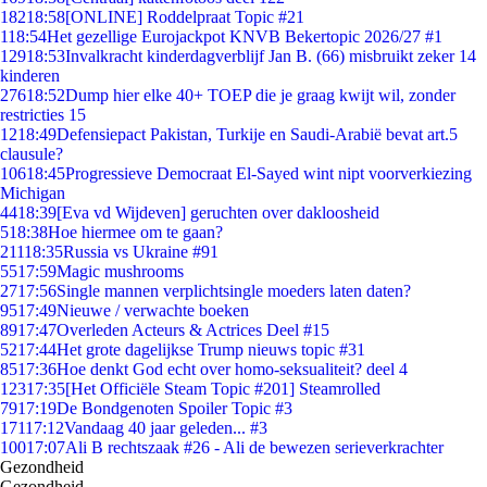
182
18:58
[ONLINE] Roddelpraat Topic #21
1
18:54
Het gezellige Eurojackpot KNVB Bekertopic 2026/27 #1
129
18:53
Invalkracht kinderdagverblijf Jan B. (66) misbruikt zeker 14
kinderen
276
18:52
Dump hier elke 40+ TOEP die je graag kwijt wil, zonder
restricties 15
12
18:49
Defensiepact Pakistan, Turkije en Saudi-Arabië bevat art.5
clausule?
106
18:45
Progressieve Democraat El-Sayed wint nipt voorverkiezing
Michigan
44
18:39
[Eva vd Wijdeven] geruchten over dakloosheid
5
18:38
Hoe hiermee om te gaan?
211
18:35
Russia vs Ukraine #91
55
17:59
Magic mushrooms
27
17:56
Single mannen verplichtsingle moeders laten daten?
95
17:49
Nieuwe / verwachte boeken
89
17:47
Overleden Acteurs & Actrices Deel #15
52
17:44
Het grote dagelijkse Trump nieuws topic #31
85
17:36
Hoe denkt God echt over homo-seksualiteit? deel 4
123
17:35
[Het Officiële Steam Topic #201] Steamrolled
79
17:19
De Bondgenoten Spoiler Topic #3
171
17:12
Vandaag 40 jaar geleden... #3
100
17:07
Ali B rechtszaak #26 - Ali de bewezen serieverkrachter
Gezondheid
Gezondheid