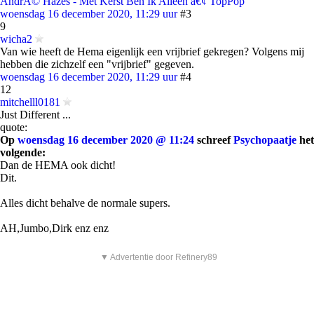
AndrÃ© Hazes - Met Kerst Ben Ik Alleen â€¢ TopPop
woensdag 16 december 2020, 11:29 uur
#3
9
wicha2
Van wie heeft de Hema eigenlijk een vrijbrief gekregen? Volgens mij
hebben die zichzelf een "vrijbrief" gegeven.
woensdag 16 december 2020, 11:29 uur
#4
12
mitchelll0181
Just Different ...
quote:
Op
woensdag 16 december 2020 @ 11:24
schreef
Psychopaatje
het
volgende:
Dan de HEMA ook dicht!
Dit.
Alles dicht behalve de normale supers.
AH,Jumbo,Dirk enz enz
▼ Advertentie door Refinery89