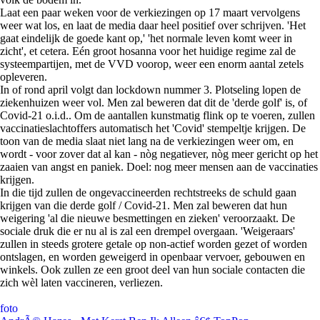
Laat een paar weken voor de verkiezingen op 17 maart vervolgens
weer wat los, en laat de media daar heel positief over schrijven. 'Het
gaat eindelijk de goede kant op,' 'het normale leven komt weer in
zicht', et cetera. Eén groot hosanna voor het huidige regime zal de
systeempartijen, met de VVD voorop, weer een enorm aantal zetels
opleveren.
In of rond april volgt dan lockdown nummer 3. Plotseling lopen de
ziekenhuizen weer vol. Men zal beweren dat dit de 'derde golf' is, of
Covid-21 o.i.d.. Om de aantallen kunstmatig flink op te voeren, zullen
vaccinatieslachtoffers automatisch het 'Covid' stempeltje krijgen. De
toon van de media slaat niet lang na de verkiezingen weer om, en
wordt - voor zover dat al kan - nòg negatiever, nòg meer gericht op het
zaaien van angst en paniek. Doel: nog meer mensen aan de vaccinaties
krijgen.
In die tijd zullen de ongevaccineerden rechtstreeks de schuld gaan
krijgen van die derde golf / Covid-21. Men zal beweren dat hun
weigering 'al die nieuwe besmettingen en zieken' veroorzaakt. De
sociale druk die er nu al is zal een drempel overgaan. 'Weigeraars'
zullen in steeds grotere getale op non-actief worden gezet of worden
ontslagen, en worden geweigerd in openbaar vervoer, gebouwen en
winkels. Ook zullen ze een groot deel van hun sociale contacten die
zich wèl laten vaccineren, verliezen.
foto