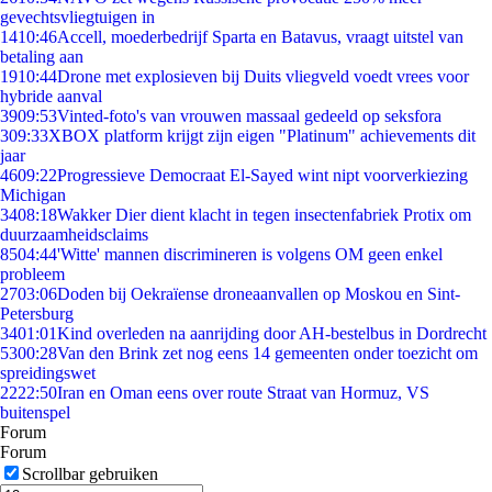
gevechtsvliegtuigen in
14
10:46
Accell, moederbedrijf Sparta en Batavus, vraagt uitstel van
betaling aan
19
10:44
Drone met explosieven bij Duits vliegveld voedt vrees voor
hybride aanval
39
09:53
Vinted-foto's van vrouwen massaal gedeeld op seksfora
3
09:33
XBOX platform krijgt zijn eigen "Platinum" achievements dit
jaar
46
09:22
Progressieve Democraat El-Sayed wint nipt voorverkiezing
Michigan
34
08:18
Wakker Dier dient klacht in tegen insectenfabriek Protix om
duurzaamheidsclaims
85
04:44
'Witte' mannen discrimineren is volgens OM geen enkel
probleem
27
03:06
Doden bij Oekraïense droneaanvallen op Moskou en Sint-
Petersburg
34
01:01
Kind overleden na aanrijding door AH-bestelbus in Dordrecht
53
00:28
Van den Brink zet nog eens 14 gemeenten onder toezicht om
spreidingswet
22
22:50
Iran en Oman eens over route Straat van Hormuz, VS
buitenspel
Forum
Forum
Scrollbar gebruiken