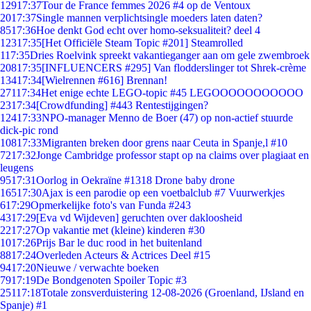
129
17:37
Tour de France femmes 2026 #4 op de Ventoux
20
17:37
Single mannen verplichtsingle moeders laten daten?
85
17:36
Hoe denkt God echt over homo-seksualiteit? deel 4
123
17:35
[Het Officiële Steam Topic #201] Steamrolled
1
17:35
Dries Roelvink spreekt vakantieganger aan om gele zwembroek
208
17:35
[INFLUENCERS #295] Van flodderslinger tot Shrek-crème
134
17:34
[Wielrennen #616] Brennan!
271
17:34
Het enige echte LEGO-topic #45 LEGOOOOOOOOOOO
23
17:34
[Crowdfunding] #443 Rentestijgingen?
124
17:33
NPO-manager Menno de Boer (47) op non-actief stuurde
dick-pic rond
108
17:33
Migranten breken door grens naar Ceuta in Spanje,l #10
72
17:32
Jonge Cambridge professor stapt op na claims over plagiaat en
leugens
95
17:31
Oorlog in Oekraïne #1318 Drone baby drone
165
17:30
Ajax is een parodie op een voetbalclub #7 Vuurwerkjes
6
17:29
Opmerkelijke foto's van Funda #243
43
17:29
[Eva vd Wijdeven] geruchten over dakloosheid
22
17:27
Op vakantie met (kleine) kinderen #30
10
17:26
Prijs Bar le duc rood in het buitenland
88
17:24
Overleden Acteurs & Actrices Deel #15
94
17:20
Nieuwe / verwachte boeken
79
17:19
De Bondgenoten Spoiler Topic #3
251
17:18
Totale zonsverduistering 12-08-2026 (Groenland, IJsland en
Spanje) #1