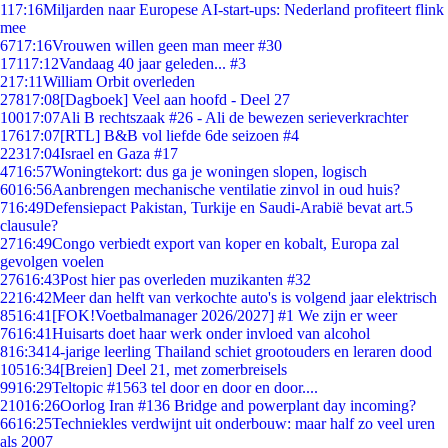
1
17:16
Miljarden naar Europese AI-start-ups: Nederland profiteert flink
mee
67
17:16
Vrouwen willen geen man meer #30
171
17:12
Vandaag 40 jaar geleden... #3
2
17:11
William Orbit overleden
278
17:08
[Dagboek] Veel aan hoofd - Deel 27
100
17:07
Ali B rechtszaak #26 - Ali de bewezen serieverkrachter
176
17:07
[RTL] B&B vol liefde 6de seizoen #4
223
17:04
Israel en Gaza #17
47
16:57
Woningtekort: dus ga je woningen slopen, logisch
60
16:56
Aanbrengen mechanische ventilatie zinvol in oud huis?
7
16:49
Defensiepact Pakistan, Turkije en Saudi-Arabië bevat art.5
clausule?
27
16:49
Congo verbiedt export van koper en kobalt, Europa zal
gevolgen voelen
276
16:43
Post hier pas overleden muzikanten #32
22
16:42
Meer dan helft van verkochte auto's is volgend jaar elektrisch
85
16:41
[FOK!Voetbalmanager 2026/2027] #1 We zijn er weer
76
16:41
Huisarts doet haar werk onder invloed van alcohol
8
16:34
14-jarige leerling Thailand schiet grootouders en leraren dood
105
16:34
[Breien] Deel 21, met zomerbreisels
99
16:29
Teltopic #1563 tel door en door en door....
210
16:26
Oorlog Iran #136 Bridge and powerplant day incoming?
66
16:25
Techniekles verdwijnt uit onderbouw: maar half zo veel uren
als 2007