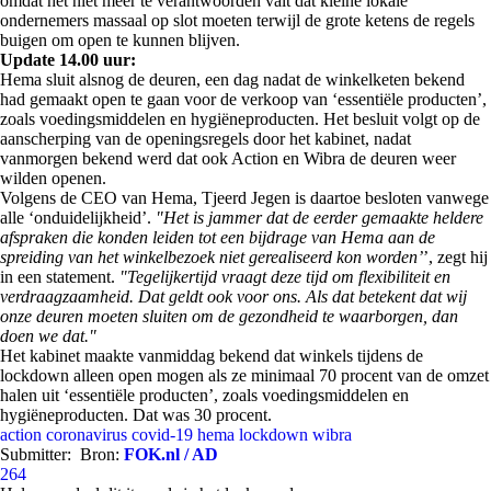
omdat het niet meer te verantwoorden valt dat kleine lokale
ondernemers massaal op slot moeten terwijl de grote ketens de regels
buigen om open te kunnen blijven.
Update 14.00 uur:
Hema sluit alsnog de deuren, een dag nadat de winkelketen bekend
had gemaakt open te gaan voor de verkoop van ‘essentiële producten’,
zoals voedingsmiddelen en hygiëneproducten. Het besluit volgt op de
aanscherping van de openingsregels door het kabinet, nadat
vanmorgen bekend werd dat ook Action en Wibra de deuren weer
wilden openen.
Volgens de CEO van Hema, Tjeerd Jegen is daartoe besloten vanwege
alle ‘onduidelijkheid’.
"Het is jammer dat de eerder gemaakte heldere
afspraken die konden leiden tot een bijdrage van Hema aan de
spreiding van het winkelbezoek niet gerealiseerd kon worden’
’, zegt hij
in een statement.
"Tegelijkertijd vraagt deze tijd om flexibiliteit en
verdraagzaamheid. Dat geldt ook voor ons. Als dat betekent dat wij
onze deuren moeten sluiten om de gezondheid te waarborgen, dan
doen we dat."
Het kabinet maakte vanmiddag bekend dat winkels tijdens de
lockdown alleen open mogen als ze minimaal 70 procent van de omzet
halen uit ‘essentiële producten’, zoals voedingsmiddelen en
hygiëneproducten. Dat was 30 procent.
action
coronavirus
covid-19
hema
lockdown
wibra
Submitter:
Bron:
FOK.nl / AD
264