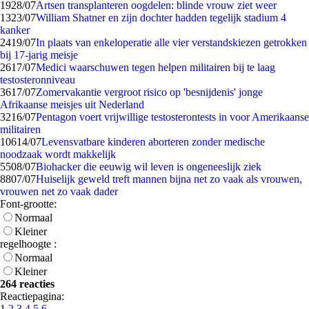
19
28/07
Artsen transplanteren oogdelen: blinde vrouw ziet weer
13
23/07
William Shatner en zijn dochter hadden tegelijk stadium 4
kanker
24
19/07
In plaats van enkeloperatie alle vier verstandskiezen getrokken
bij 17-jarig meisje
26
17/07
Medici waarschuwen tegen helpen militairen bij te laag
testosteronniveau
36
17/07
Zomervakantie vergroot risico op 'besnijdenis' jonge
Afrikaanse meisjes uit Nederland
32
16/07
Pentagon voert vrijwillige testosterontests in voor Amerikaanse
militairen
106
14/07
Levensvatbare kinderen aborteren zonder medische
noodzaak wordt makkelijk
55
08/07
Biohacker die eeuwig wil leven is ongeneeslijk ziek
88
07/07
Huiselijk geweld treft mannen bijna net zo vaak als vrouwen,
vrouwen net zo vaak dader
Font-grootte:
Normaal
Kleiner
regelhoogte :
Normaal
Kleiner
264 reacties
Reactiepagina:
1
2
3
4
5
6