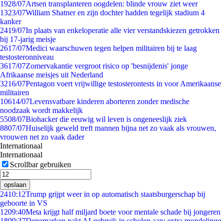
19
28/07
Artsen transplanteren oogdelen: blinde vrouw ziet weer
13
23/07
William Shatner en zijn dochter hadden tegelijk stadium 4
kanker
24
19/07
In plaats van enkeloperatie alle vier verstandskiezen getrokken
bij 17-jarig meisje
26
17/07
Medici waarschuwen tegen helpen militairen bij te laag
testosteronniveau
36
17/07
Zomervakantie vergroot risico op 'besnijdenis' jonge
Afrikaanse meisjes uit Nederland
32
16/07
Pentagon voert vrijwillige testosterontests in voor Amerikaanse
militairen
106
14/07
Levensvatbare kinderen aborteren zonder medische
noodzaak wordt makkelijk
55
08/07
Biohacker die eeuwig wil leven is ongeneeslijk ziek
88
07/07
Huiselijk geweld treft mannen bijna net zo vaak als vrouwen,
vrouwen net zo vaak dader
Internationaal
Internationaal
Scrollbar gebruiken
opslaan
24
10:12
Trump grijpt weer in op automatisch staatsburgerschap bij
geboorte in VS
12
09:40
Meta krijgt half miljard boete voor mentale schade bij jongeren
18
09:37
Denemarken pakt AI-gebruik in scholen aan: extra mondelinge