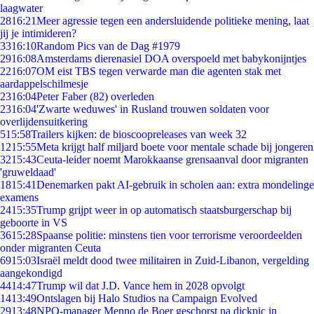
laagwater
28
16:21
Meer agressie tegen een andersluidende politieke mening, laat
jij je intimideren?
33
16:10
Random Pics van de Dag #1979
29
16:08
Amsterdams dierenasiel DOA overspoeld met babykonijntjes
22
16:07
OM eist TBS tegen verwarde man die agenten stak met
aardappelschilmesje
23
16:04
Peter Faber (82) overleden
23
16:04
'Zwarte weduwes' in Rusland trouwen soldaten voor
overlijdensuitkering
5
15:58
Trailers kijken: de bioscoopreleases van week 32
12
15:55
Meta krijgt half miljard boete voor mentale schade bij jongeren
32
15:43
Ceuta-leider noemt Marokkaanse grensaanval door migranten
'gruweldaad'
18
15:41
Denemarken pakt AI-gebruik in scholen aan: extra mondelinge
examens
24
15:35
Trump grijpt weer in op automatisch staatsburgerschap bij
geboorte in VS
36
15:28
Spaanse politie: minstens tien voor terrorisme veroordeelden
onder migranten Ceuta
69
15:03
Israël meldt dood twee militairen in Zuid-Libanon, vergelding
aangekondigd
44
14:47
Trump wil dat J.D. Vance hem in 2028 opvolgt
14
13:49
Ontslagen bij Halo Studios na Campaign Evolved
29
13:48
NPO-manager Menno de Boer geschorst na dickpic in