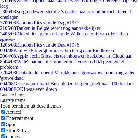
57
06/08
Waterschappen slaan alarm wegens droogte: Gereedschapskist
leeg
23
06/08
Zorgmedewerkster die 's nachts haar vriend bezocht terecht
ontslagen
37
06/08
Random Pics van de Dag #1977
21
05/08
Tanken in België wordt nóg aantrekkelijker
34
05/08
Dirk sluit supermarkt op de Wallen na golf van diefstal en
agressie
12
05/08
Random Pics van de Dag #1976
6
04/08
Kraftwerk brengt ruimteschip terug naar Eindhoven
20
04/08
Apple vecht Britse eis tot inbouwen backdoor in iCloud aan
85
04/08
'Witte' mannen discrimineren is volgens OM geen enkel
probleem
32
04/08
Ceuta-leider noemt Marokkaanse grensaanval door migranten
'gruweldaad'
6
04/08
Grote natuurbrand Boschhuizerbergen groeit naar 100 hectare
6
04/08
FOK! was even down
Laatste items
Laatste items
Toon berichten uit deze thema's
Actueel
Entertainment
Sport
Film & Tv
Games