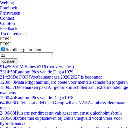
Weblog
Fotoboek
Prijsvragen
Contact
Colofon
Feedback
Tip de redactie
FOK!
FOK!
Scrollbar gebruiken
opslaan
9
14:50
VrijMiBabes #316 (not very sfw!)
33
14:50
Random Pics van de Dag #1979
2
14:30
De FOK!Voetbalmanager 2026/2027 is begonnen
12
09:40
Meta krijgt half miljard boete voor mentale schade bij jongeren
18
09:37
Denemarken pakt AI-gebruik in scholen aan: extra mondelinge
examens
19
00:45
Random Pics van de Dag #1978
64
06/08
Onlyfans-model met G-cup wil als NASA-ambassadeur naar
maan
24
06/08
Huisarts per direct uit vak gezet om ernstig alcoholmisbruik
19
06/08
Drone met explosieven bij Duits vliegveld voedt vrees voor
hybride aanval