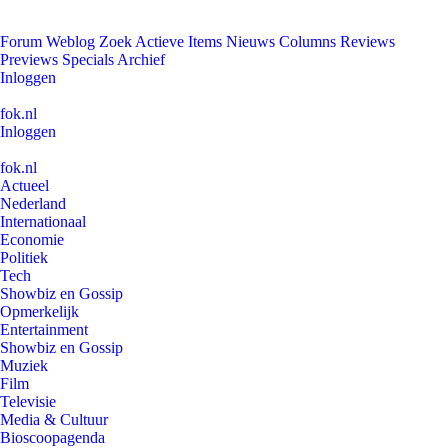
Forum
Weblog
Zoek
Actieve Items
Nieuws
Columns
Reviews
Previews
Specials
Archief
Inloggen
fok.nl
Inloggen
fok.nl
Actueel
Nederland
Internationaal
Economie
Politiek
Tech
Showbiz en Gossip
Opmerkelijk
Entertainment
Showbiz en Gossip
Muziek
Film
Televisie
Media & Cultuur
Bioscoopagenda