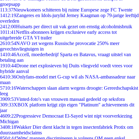
groepsapp
1
13:37
Nieuwkomers schitteren bij ruime Europese zege FC Twente
14
12:19
Zangeres en Idols-jurylid Jerney Kaagman op 79-jarige leeftijd
overleden
24
12:00
Huisarts per direct uit vak gezet om ernstig alcoholmisbruik
10
11:41
Netflix-abonnees krijgen exclusieve early access tot
uitgebreide GTA VI trailer
26
10:54
NAVO zet wegens Russische provocatie 250% meer
gevechtsvliegtuigen in
14
10:46
Accell, moederbedrijf Sparta en Batavus, vraagt uitstel van
betaling aan
19
10:44
Drone met explosieven bij Duits vliegveld voedt vrees voor
hybride aanval
64
10:36
Onlyfans-model met G-cup wil als NASA-ambassadeur naar
maan
57
10:16
Waterschappen slaan alarm wegens droogte: Gereedschapskist
leeg
39
09:53
Vinted-foto's van vrouwen massaal gedeeld op seksfora
3
09:33
XBOX platform krijgt zijn eigen "Platinum" achievements dit
jaar
46
09:22
Progressieve Democraat El-Sayed wint nipt voorverkiezing
Michigan
34
08:18
Wakker Dier dient klacht in tegen insectenfabriek Protix om
duurzaamheidsclaims
85
04:44
'Witte' mannen discrimineren is volgens OM geen enkel