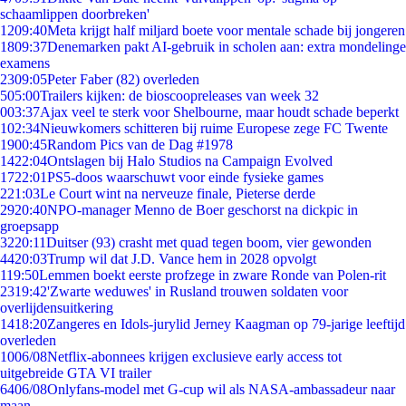
schaamlippen doorbreken'
12
09:40
Meta krijgt half miljard boete voor mentale schade bij jongeren
18
09:37
Denemarken pakt AI-gebruik in scholen aan: extra mondelinge
examens
23
09:05
Peter Faber (82) overleden
5
05:00
Trailers kijken: de bioscoopreleases van week 32
0
03:37
Ajax veel te sterk voor Shelbourne, maar houdt schade beperkt
1
02:34
Nieuwkomers schitteren bij ruime Europese zege FC Twente
19
00:45
Random Pics van de Dag #1978
14
22:04
Ontslagen bij Halo Studios na Campaign Evolved
17
22:01
PS5-doos waarschuwt voor einde fysieke games
2
21:03
Le Court wint na nerveuze finale, Pieterse derde
29
20:40
NPO-manager Menno de Boer geschorst na dickpic in
groepsapp
32
20:11
Duitser (93) crasht met quad tegen boom, vier gewonden
44
20:03
Trump wil dat J.D. Vance hem in 2028 opvolgt
1
19:50
Lemmen boekt eerste profzege in zware Ronde van Polen-rit
23
19:42
'Zwarte weduwes' in Rusland trouwen soldaten voor
overlijdensuitkering
14
18:20
Zangeres en Idols-jurylid Jerney Kaagman op 79-jarige leeftijd
overleden
10
06/08
Netflix-abonnees krijgen exclusieve early access tot
uitgebreide GTA VI trailer
64
06/08
Onlyfans-model met G-cup wil als NASA-ambassadeur naar
maan