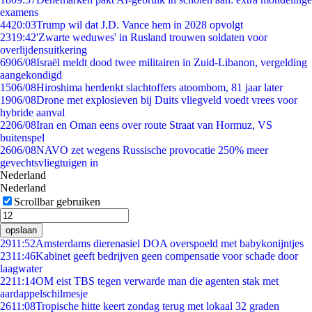
examens
44
20:03
Trump wil dat J.D. Vance hem in 2028 opvolgt
23
19:42
'Zwarte weduwes' in Rusland trouwen soldaten voor
overlijdensuitkering
69
06/08
Israël meldt dood twee militairen in Zuid-Libanon, vergelding
aangekondigd
15
06/08
Hiroshima herdenkt slachtoffers atoombom, 81 jaar later
19
06/08
Drone met explosieven bij Duits vliegveld voedt vrees voor
hybride aanval
22
06/08
Iran en Oman eens over route Straat van Hormuz, VS
buitenspel
26
06/08
NAVO zet wegens Russische provocatie 250% meer
gevechtsvliegtuigen in
Nederland
Nederland
Scrollbar gebruiken
opslaan
29
11:52
Amsterdams dierenasiel DOA overspoeld met babykonijntjes
23
11:46
Kabinet geeft bedrijven geen compensatie voor schade door
laagwater
22
11:14
OM eist TBS tegen verwarde man die agenten stak met
aardappelschilmesje
26
11:08
Tropische hitte keert zondag terug met lokaal 32 graden