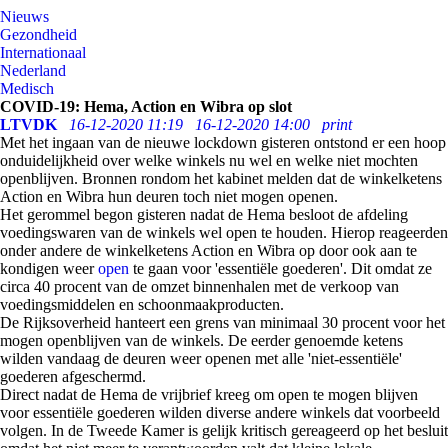
Nieuws
Gezondheid
Internationaal
Nederland
Medisch
COVID-19: Hema, Action en Wibra op slot
LTVDK
16-12-2020 11:19
16-12-2020 14:00
print
Met het ingaan van de nieuwe lockdown gisteren ontstond er een hoop
onduidelijkheid over welke winkels nu wel en welke niet mochten
openblijven. Bronnen rondom het kabinet melden dat de winkelketens
Action en Wibra hun deuren toch niet mogen openen.
Het gerommel begon gisteren nadat de Hema besloot de afdeling
voedingswaren van de winkels wel open te houden. Hierop reageerden
onder andere de winkelketens Action en Wibra op door ook aan te
kondigen weer
open
te gaan voor 'essentiële goederen'. Dit omdat ze
circa 40 procent van de omzet binnenhalen met de verkoop van
voedingsmiddelen en schoonmaakproducten.
De Rijksoverheid hanteert een grens van minimaal 30 procent voor het
mogen openblijven van de winkels. De eerder genoemde ketens
wilden vandaag de deuren weer openen met alle 'niet-essentiële'
goederen afgeschermd.
Direct nadat de Hema de vrijbrief kreeg om open te mogen blijven
voor essentiële goederen wilden diverse andere winkels dat voorbeeld
volgen. In de Tweede Kamer is gelijk kritisch gereageerd op het besluit