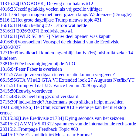
113
16:24
[DAGBOEK] De weg naar balans #12
40
16:23
Jezelf gelukkig voelen als vrijgezelle vijftiger
2
16:17
Schapen mogen niet meer grazen langs Waddenzee (Droogte)
51
16:12
Het grote dagelijkse Trump nieuws topic #31
166
16:11
Haiku ketting #27 - strooi wat liefde
35
16:11
[2026/2027] Eredivisietoto #1
142
16:11
[WLR SC #417] Nieuw deel openen was kaputt
40
16:09
[Voorspellen] Voorspel de eindstand van de Eredivisie
2026/2027
127
16:09
Invalkracht kinderdagverblijf Jan B. (66) misbruikt zeker 14
kinderen
238
16:05
De bezuinigingen bij de NPO
18
16:04
Peter Faber is overleden
39
15:57
Zou je vreemdgaan in een relatie kunnen vergeven?
66
15:56
GTA VI #12 GTA VI Extended look 27 Augustus Netflix/YT
35
15:51
Trump wil dat J.D. Vance hem in 2028 opvolgt
34
15:50
Eeuwig voortleven
42
15:43
GGZ heeft mij gezond verklaard.
27
15:39
Pinda-allergie? Andermans poep slikken helpt misschien
192
15:38
[SBS6] De Oranjezomer #10 Helene je kan het niet stop
ermee
176
15:36
[Live Eredivisie #1784] Dying seconds van het seizoen!
240
15:31
[AMV] VS #1312 spammers van de internationale rechtsorde
233
15:21
Frontpage Feedback Topic #60
144
15:17
De EU-politiek #6 Musk naar Europa!