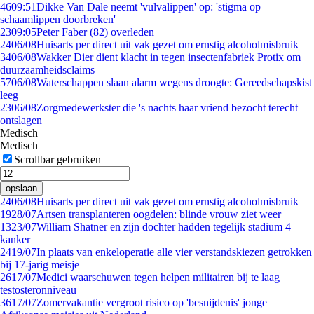
46
09:51
Dikke Van Dale neemt 'vulvalippen' op: 'stigma op
schaamlippen doorbreken'
23
09:05
Peter Faber (82) overleden
24
06/08
Huisarts per direct uit vak gezet om ernstig alcoholmisbruik
34
06/08
Wakker Dier dient klacht in tegen insectenfabriek Protix om
duurzaamheidsclaims
57
06/08
Waterschappen slaan alarm wegens droogte: Gereedschapskist
leeg
23
06/08
Zorgmedewerkster die 's nachts haar vriend bezocht terecht
ontslagen
Medisch
Medisch
Scrollbar gebruiken
opslaan
24
06/08
Huisarts per direct uit vak gezet om ernstig alcoholmisbruik
19
28/07
Artsen transplanteren oogdelen: blinde vrouw ziet weer
13
23/07
William Shatner en zijn dochter hadden tegelijk stadium 4
kanker
24
19/07
In plaats van enkeloperatie alle vier verstandskiezen getrokken
bij 17-jarig meisje
26
17/07
Medici waarschuwen tegen helpen militairen bij te laag
testosteronniveau
36
17/07
Zomervakantie vergroot risico op 'besnijdenis' jonge