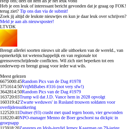
Help ons; deel dit item als je het leuk vond
Heb je een leuk of interessant bericht gevonden dat je graag op FOK!
terug ziet?
Tip ons dan via de submit!
Zoek jij altijd de leukste nieuwtjes en kun je daar leuk over schrijven?
Meld je aan als nieuwsposter!
LTVDK
Brengt allerlei soorten nieuws uit alle uithoeken van de wereld., van
opmerkelijk tot wetenschappelijk en van regionale tot
grensoverschrijdende conflicten. Wil zich niet beperken tot een
onderwerp en brengt graag voor ieder wat wils.
Meest gelezen
66750
00:45
Random Pics van de Dag #1978
37516
14:50
VrijMiBabes #316 (not very sfw!)
36428
14:50
Random Pics van de Dag #1979
1637
20:03
Trump wil dat J.D. Vance hem in 2028 opvolgt
1603
19:42
'Zwarte weduwes' in Rusland trouwen soldaten voor
overlijdensuitkering
1225
20:11
Duitser (93) crasht met quad tegen boom, vier gewonden
1182
20:40
NPO-manager Menno de Boer geschorst na dickpic in
groepsapp
1159
18:20
Zangeres en Idols-jurylid Jerney Kaagman op 79-jarige