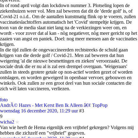
In of rond april volgt dan lockdown nummer 3. Plotseling lopen de
ziekenhuizen weer vol. Men zal beweren dat dit de 'derde golf' is, of
Covid-21 o.i.d.. Om de aantallen kunstmatig flink op te voeren, zullen
vaccinatieslachtoffers automatisch het 'Covid' stempeltje krijgen. De
toon van de media slaat niet lang na de verkiezingen weer om, en
wordt - voor zover dat al kan - nòg negatiever, nòg meer gericht op het
zaaien van angst en paniek. Doel: nog meer mensen aan de vaccinaties
krijgen.
In die tijd zullen de ongevaccineerden rechtstreeks de schuld gaan
krijgen van die derde golf / Covid-21. Men zal beweren dat hun
weigering 'al die nieuwe besmettingen en zieken' veroorzaakt. De
sociale druk die er nu al is zal een drempel overgaan. 'Weigeraars'
zullen in steeds grotere getale op non-actief worden gezet of worden
ontslagen, en worden geweigerd in openbaar vervoer, gebouwen en
winkels. Ook zullen ze een groot deel van hun sociale contacten die
zich wèl laten vaccineren, verliezen.
foto
AndrÃ© Hazes - Met Kerst Ben Ik Alleen â€¢ TopPop
woensdag 16 december 2020, 11:29 uur
#3
9
wicha2
Van wie heeft de Hema eigenlijk een vrijbrief gekregen? Volgens mij
hebben die zichzelf een "vrijbrief" gegeven.