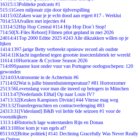
163
15:13
Politieke podcasts #1
5
15:11
Geen miljonair zijn door tijdverspilling
141
15:02
Zaken waar je je echt dood aan ergert #17 - Werklui
70
14:53
Afvallen met injecties #4
131
14:52
Hip Hop Central #114 Hip Hop Don´t Stop!
7
14:50
[X-Files Reboot] Filmen pilot gepland in mei 2026
240
14:41
Top 2000 Editie 2025 #243 Alle dikzakken willen op je
lijken
14
14:13
97-jarige Betty verbreekt opnieuw record als oudste
34
14:11
Klacht ingediend tegen grootste insectenfabriek ter wereld
116
14:10
Hurricane & Cyclone Season 2026
7
14:09
Spaanse kust onder vuur van Portugese oorlogsschepen: 120
gewonden
32
14:03
Astronomie in de Achtertuin #6
171
14:02
Wat is jullie binnenhuistemperatuur? #81 Horrorzomer
25
13:56
Levenslang voor man die inreed op betogers in München
131
13:47
[Nederlands Elftal] Op naar Louis IV?
147
13:32
[Keuken Kampioen Divisie] #44 Vitesse mag weg
29
13:32
Transfergeruchten en contractverlenging #83
243
13:31
[Videoland] B&B vol liefde 6de seizoen #1 voor de
vooruitkijkers
13
13:14
Historisch lage waterstanden Rijn en Donau
48
13:10
Hoe kom je van egels af?
85
13:02
[Britse politiek] #141 Declining Gracefully Was Never Really
an Option