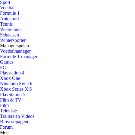
Sport
Voetbal
Formule 1
Autosport
Tennis
Wielrennen
Schaatsen
Wintersporten
Managerspelen
Voetbalmanager
Formule 1-manager
Games
PC
Playstation 4
Xbox One
Nintendo Switch
Xbox Series X|S
PlayStation 5
Film & TV
Film
Televisie
Trailers en Videos
Bioscoopagenda
Forum
Meer