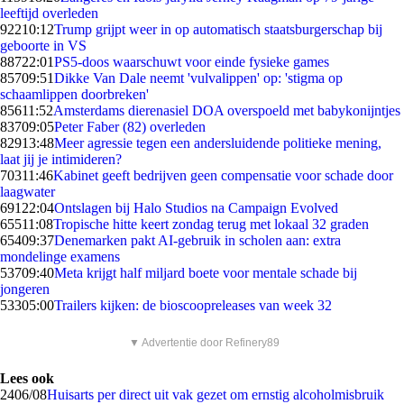
leeftijd overleden
922
10:12
Trump grijpt weer in op automatisch staatsburgerschap bij
geboorte in VS
887
22:01
PS5-doos waarschuwt voor einde fysieke games
857
09:51
Dikke Van Dale neemt 'vulvalippen' op: 'stigma op
schaamlippen doorbreken'
856
11:52
Amsterdams dierenasiel DOA overspoeld met babykonijntjes
837
09:05
Peter Faber (82) overleden
829
13:48
Meer agressie tegen een andersluidende politieke mening,
laat jij je intimideren?
703
11:46
Kabinet geeft bedrijven geen compensatie voor schade door
laagwater
691
22:04
Ontslagen bij Halo Studios na Campaign Evolved
655
11:08
Tropische hitte keert zondag terug met lokaal 32 graden
654
09:37
Denemarken pakt AI-gebruik in scholen aan: extra
mondelinge examens
537
09:40
Meta krijgt half miljard boete voor mentale schade bij
jongeren
533
05:00
Trailers kijken: de bioscoopreleases van week 32
▼ Advertentie door Refinery89
Lees ook
24
06/08
Huisarts per direct uit vak gezet om ernstig alcoholmisbruik