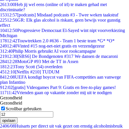
26
13:00
Heb jij wel eens (online of irl) te maken gehad met
discriminatie?
153
12:57
[podcasts] Misdaad podcasts #3 - Twee weken taakstraf
225
12:56
GR: Elk glas alcohol is riskant, geen bewijs voor gunstig
effect
104
12:50
Progressieve Democraat El-Sayed wint nipt voorverkiezing
Michigan
178
12:42
Touwtrekken 2.0 #636 - Team 1 beste team *G* *O*
249
12:40
Vinted #15 nog-net-niet gratis en verzendgezeur
3
12:40
Philip Morris gebruikt AI voor rookcampagne
219
12:30
[SBS6] De Bondgenoten #317 We dansen de macaroni
284
12:28
MotoGP #93 Met de TT in Assen
18
12:23
Tony Scott (54) overleden
45
12:10
[Netflix #210] TUDUM
84
12:08
UEFA kondigt boycot van FIFA-competities aan vanwege
plan Infantino
9
12:02
[gratis] Videogames Part 9: Gratis en free-to-play games!
117
11:42
Vrienden gaan op vakantie zonder mij uit te nodigen
Gezondheid
Gezondheid
Scrollbar gebruiken
opslaan
24
06/08
Huisarts per direct uit vak gezet om ernstig alcoholmisbruik