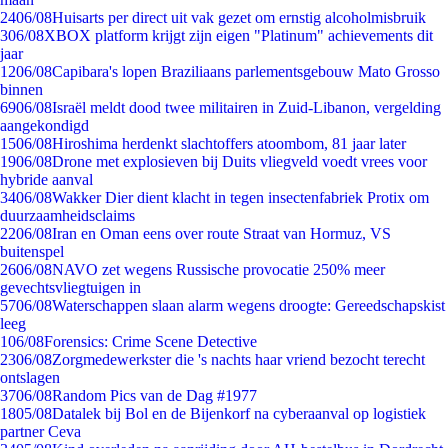
24
06/08
Huisarts per direct uit vak gezet om ernstig alcoholmisbruik
3
06/08
XBOX platform krijgt zijn eigen "Platinum" achievements dit
jaar
12
06/08
Capibara's lopen Braziliaans parlementsgebouw Mato Grosso
binnen
69
06/08
Israël meldt dood twee militairen in Zuid-Libanon, vergelding
aangekondigd
15
06/08
Hiroshima herdenkt slachtoffers atoombom, 81 jaar later
19
06/08
Drone met explosieven bij Duits vliegveld voedt vrees voor
hybride aanval
34
06/08
Wakker Dier dient klacht in tegen insectenfabriek Protix om
duurzaamheidsclaims
22
06/08
Iran en Oman eens over route Straat van Hormuz, VS
buitenspel
26
06/08
NAVO zet wegens Russische provocatie 250% meer
gevechtsvliegtuigen in
57
06/08
Waterschappen slaan alarm wegens droogte: Gereedschapskist
leeg
1
06/08
Forensics: Crime Scene Detective
23
06/08
Zorgmedewerkster die 's nachts haar vriend bezocht terecht
ontslagen
37
06/08
Random Pics van de Dag #1977
18
05/08
Datalek bij Bol en de Bijenkorf na cyberaanval op logistiek
partner Ceva