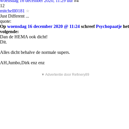
woensdag 16 december 2020, 11:29 uur
#4
12
mitchelll0181
Just Different ...
quote:
Op
woensdag 16 december 2020 @ 11:24
schreef
Psychopaatje
het
volgende:
Dan de HEMA ook dicht!
Dit.
Alles dicht behalve de normale supers.
AH,Jumbo,Dirk enz enz
▼ Advertentie door Refinery89