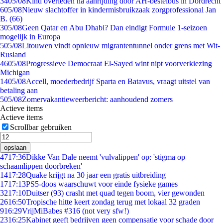
34
05/08
Kind overleden na aanrijding door AH-bestelbus in Dordrecht
6
05/08
Nieuw slachtoffer in kindermisbruikzaak zorgprofessional Jan
B. (66)
3
05/08
Geen Qatar en Abu Dhabi? Dan eindigt Formule 1-seizoen
mogelijk in Europa
5
05/08
Litouwen vindt opnieuw migrantentunnel onder grens met Wit-
Rusland
46
05/08
Progressieve Democraat El-Sayed wint nipt voorverkiezing
Michigan
14
05/08
Accell, moederbedrijf Sparta en Batavus, vraagt uitstel van
betaling aan
5
05/08
Zomervakantieweerbericht: aanhoudend zomers
Actieve items
Actieve items
Scrollbar gebruiken
opslaan
47
17:36
Dikke Van Dale neemt 'vulvalippen' op: 'stigma op
schaamlippen doorbreken'
14
17:28
Quake krijgt na 30 jaar een gratis uitbreiding
17
17:13
PS5-doos waarschuwt voor einde fysieke games
32
17:10
Duitser (93) crasht met quad tegen boom, vier gewonden
26
16:50
Tropische hitte keert zondag terug met lokaal 32 graden
9
16:29
VrijMiBabes #316 (not very sfw!)
23
16:25
Kabinet geeft bedrijven geen compensatie voor schade door