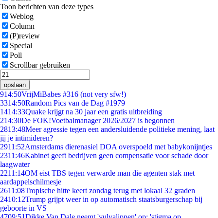
Toon berichten van deze types
Weblog
Column
(P)review
Special
Poll
Scrollbar gebruiken
opslaan
9
14:50
VrijMiBabes #316 (not very sfw!)
33
14:50
Random Pics van de Dag #1979
14
14:33
Quake krijgt na 30 jaar een gratis uitbreiding
2
14:30
De FOK!Voetbalmanager 2026/2027 is begonnen
28
13:48
Meer agressie tegen een andersluidende politieke mening, laat
jij je intimideren?
29
11:52
Amsterdams dierenasiel DOA overspoeld met babykonijntjes
23
11:46
Kabinet geeft bedrijven geen compensatie voor schade door
laagwater
22
11:14
OM eist TBS tegen verwarde man die agenten stak met
aardappelschilmesje
26
11:08
Tropische hitte keert zondag terug met lokaal 32 graden
24
10:12
Trump grijpt weer in op automatisch staatsburgerschap bij
geboorte in VS
47
09:51
Dikke Van Dale neemt 'vulvalippen' op: 'stigma op