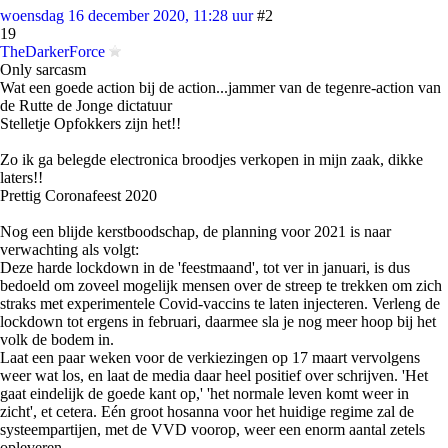
woensdag 16 december 2020, 11:28 uur
#2
19
TheDarkerForce
Only sarcasm
Wat een goede action bij de action...jammer van de tegenre-action van
de Rutte de Jonge dictatuur
Stelletje Opfokkers zijn het!!
Zo ik ga belegde electronica broodjes verkopen in mijn zaak, dikke
laters!!
Prettig Coronafeest 2020
Nog een blijde kerstboodschap, de planning voor 2021 is naar
verwachting als volgt:
Deze harde lockdown in de 'feestmaand', tot ver in januari, is dus
bedoeld om zoveel mogelijk mensen over de streep te trekken om zich
straks met experimentele Covid-vaccins te laten injecteren. Verleng de
lockdown tot ergens in februari, daarmee sla je nog meer hoop bij het
volk de bodem in.
Laat een paar weken voor de verkiezingen op 17 maart vervolgens
weer wat los, en laat de media daar heel positief over schrijven. 'Het
gaat eindelijk de goede kant op,' 'het normale leven komt weer in
zicht', et cetera. Eén groot hosanna voor het huidige regime zal de
systeempartijen, met de VVD voorop, weer een enorm aantal zetels
opleveren.