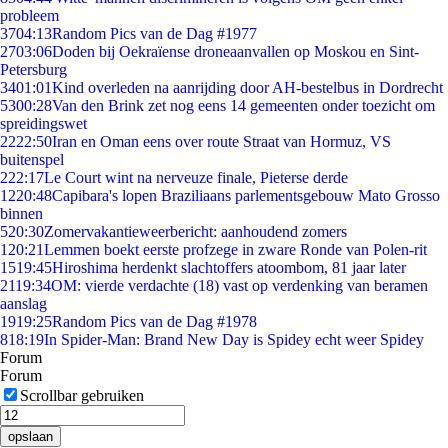
probleem
37
04:13
Random Pics van de Dag #1977
27
03:06
Doden bij Oekraïense droneaanvallen op Moskou en Sint-
Petersburg
34
01:01
Kind overleden na aanrijding door AH-bestelbus in Dordrecht
53
00:28
Van den Brink zet nog eens 14 gemeenten onder toezicht om
spreidingswet
22
22:50
Iran en Oman eens over route Straat van Hormuz, VS
buitenspel
2
22:17
Le Court wint na nerveuze finale, Pieterse derde
12
20:48
Capibara's lopen Braziliaans parlementsgebouw Mato Grosso
binnen
5
20:30
Zomervakantieweerbericht: aanhoudend zomers
1
20:21
Lemmen boekt eerste profzege in zware Ronde van Polen-rit
15
19:45
Hiroshima herdenkt slachtoffers atoombom, 81 jaar later
21
19:34
OM: vierde verdachte (18) vast op verdenking van beramen
aanslag
19
19:25
Random Pics van de Dag #1978
8
18:19
In Spider-Man: Brand New Day is Spidey echt weer Spidey
Forum
Forum
Scrollbar gebruiken
opslaan