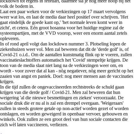
lockdown tot ergens in februari, daarmee sla je nog meer hoop bij het
volk de bodem in.
Laat een paar weken voor de verkiezingen op 17 maart vervolgens
weer wat los, en laat de media daar heel positief over schrijven. 'Het
gaat eindelijk de goede kant op,' 'het normale leven komt weer in
zicht', et cetera. Eén groot hosanna voor het huidige regime zal de
systeempartijen, met de VVD voorop, weer een enorm aantal zetels
opleveren.
In of rond april volgt dan lockdown nummer 3. Plotseling lopen de
ziekenhuizen weer vol. Men zal beweren dat dit de 'derde golf' is, of
Covid-21 o.i.d.. Om de aantallen kunstmatig flink op te voeren, zullen
vaccinatieslachtoffers automatisch het 'Covid' stempeltje krijgen. De
toon van de media slaat niet lang na de verkiezingen weer om, en
wordt - voor zover dat al kan - nòg negatiever, nòg meer gericht op het
zaaien van angst en paniek. Doel: nog meer mensen aan de vaccinaties
krijgen.
In die tijd zullen de ongevaccineerden rechtstreeks de schuld gaan
krijgen van die derde golf / Covid-21. Men zal beweren dat hun
weigering 'al die nieuwe besmettingen en zieken' veroorzaakt. De
sociale druk die er nu al is zal een drempel overgaan. 'Weigeraars'
zullen in steeds grotere getale op non-actief worden gezet of worden
ontslagen, en worden geweigerd in openbaar vervoer, gebouwen en
winkels. Ook zullen ze een groot deel van hun sociale contacten die
zich wèl laten vaccineren, verliezen.