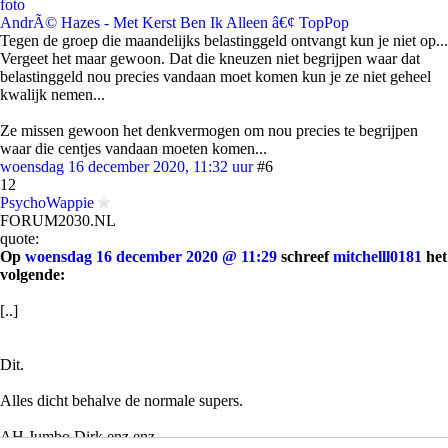
foto
AndrÃ© Hazes - Met Kerst Ben Ik Alleen â€¢ TopPop
Tegen de groep die maandelijks belastinggeld ontvangt kun je niet op...
Vergeet het maar gewoon. Dat die kneuzen niet begrijpen waar dat
belastinggeld nou precies vandaan moet komen kun je ze niet geheel
kwalijk nemen...
Ze missen gewoon het denkvermogen om nou precies te begrijpen
waar die centjes vandaan moeten komen...
woensdag 16 december 2020, 11:32 uur
#6
12
PsychoWappie
FORUM2030.NL
quote:
Op
woensdag 16 december 2020 @ 11:29
schreef
mitchelll0181
het
volgende:
[..]
Dit.
Alles dicht behalve de normale supers.
AH,Jumbo,Dirk enz enz