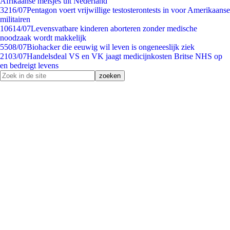
Afrikaanse meisjes uit Nederland
32
16/07
Pentagon voert vrijwillige testosterontests in voor Amerikaanse
militairen
106
14/07
Levensvatbare kinderen aborteren zonder medische
noodzaak wordt makkelijk
55
08/07
Biohacker die eeuwig wil leven is ongeneeslijk ziek
21
03/07
Handelsdeal VS en VK jaagt medicijnkosten Britse NHS op
en bedreigt levens