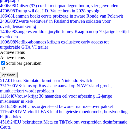
groepsapp
40
06/08
Duitser (93) crasht met quad tegen boom, vier gewonden
47
06/08
Trump wil dat J.D. Vance hem in 2028 opvolgt
1
06/08
Lemmen boekt eerste profzege in zware Ronde van Polen-rit
24
06/08
'Zwarte weduwes' in Rusland trouwen soldaten voor
overlijdensuitkering
14
06/08
Zangeres en Idols-jurylid Jerney Kaagman op 79-jarige leeftijd
overleden
10
06/08
Netflix-abonnees krijgen exclusieve early access tot
uitgebreide GTA VI trailer
Actieve items
Actieve items
Scrollbar gebruiken
opslaan
5
17:01
Jesus Simulator komt naar Nintendo Switch
35
17:00
VS: kans op Russische aanval op NAVO-land groeit,
munitietekort wordt probleem
11
16:48
Vrouw krijgt 30 maanden cel voor afpersing 12-jarige
misdienaar in kerk
38
16:48
PostNL-bezorger steekt bewoner na ruzie over pakket
11
16:43
RIVM vindt PFAS in al het geteste moedermelk, borstvoeding
blijft advies
45
16:24
EU bekritiseert Meta en TikTok om verspreiden desinformatie
Ceuta