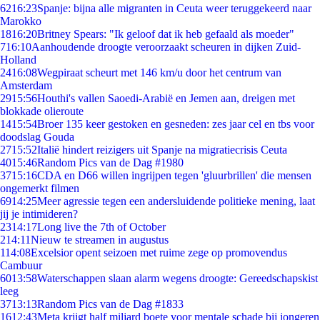
62
16:23
Spanje: bijna alle migranten in Ceuta weer teruggekeerd naar
Marokko
18
16:20
Britney Spears: "Ik geloof dat ik heb gefaald als moeder"
7
16:10
Aanhoudende droogte veroorzaakt scheuren in dijken Zuid-
Holland
24
16:08
Wegpiraat scheurt met 146 km/u door het centrum van
Amsterdam
29
15:56
Houthi's vallen Saoedi-Arabië en Jemen aan, dreigen met
blokkade olieroute
14
15:54
Broer 135 keer gestoken en gesneden: zes jaar cel en tbs voor
doodslag Gouda
27
15:52
Italië hindert reizigers uit Spanje na migratiecrisis Ceuta
40
15:46
Random Pics van de Dag #1980
37
15:16
CDA en D66 willen ingrijpen tegen 'gluurbrillen' die mensen
ongemerkt filmen
69
14:25
Meer agressie tegen een andersluidende politieke mening, laat
jij je intimideren?
23
14:17
Long live the 7th of October
2
14:11
Nieuw te streamen in augustus
1
14:08
Excelsior opent seizoen met ruime zege op promovendus
Cambuur
60
13:58
Waterschappen slaan alarm wegens droogte: Gereedschapskist
leeg
37
13:13
Random Pics van de Dag #1833
16
12:43
Meta krijgt half miljard boete voor mentale schade bij jongeren