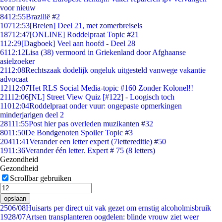
voor nieuw
84
12:55
Brazilië #2
107
12:53
[Breien] Deel 21, met zomerbreisels
187
12:47
[ONLINE] Roddelpraat Topic #21
1
12:29
[Dagboek] Veel aan hoofd - Deel 28
61
12:12
Lisa (38) vermoord in Griekenland door Afghaanse
asielzoeker
21
12:08
Rechtszaak dodelijk ongeluk uitgesteld vanwege vakantie
advocaat
121
12:07
Het RLS Social Media-topic #160 Zonder Kolonel!!
211
12:06
[NL] Street View Quiz [#122] - Loogisch toch
110
12:04
Roddelpraat onder vuur: ongepaste opmerkingen
minderjarigen deel 2
281
11:55
Post hier pas overleden muzikanten #32
80
11:50
De Bondgenoten Spoiler Topic #3
204
11:41
Verander een letter expert (7lettereditie) #50
19
11:36
Verander één letter. Expert # 75 (8 letters)
Gezondheid
Gezondheid
Scrollbar gebruiken
opslaan
25
06/08
Huisarts per direct uit vak gezet om ernstig alcoholmisbruik
19
28/07
Artsen transplanteren oogdelen: blinde vrouw ziet weer