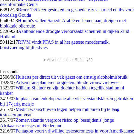
desinformatie Ceuta
688
12:28
Broer 135 keer gestoken en gesneden: zes jaar cel en tbs voor
doodslag Gouda
654
09:53
Houthi's vallen Saoedi-Arabië en Jemen aan, dreigen met
blokkade olieroute
522
09:28
Aanhoudende droogte veroorzaakt scheuren in dijken Zuid-
Holland
504
12:17
RIVM vindt PFAS in al het geteste moedermelk,
borstvoeding blijft advies
▼ Advertentie door Refinery89
Lees ook
25
06/08
Huisarts per direct uit vak gezet om ernstig alcoholmisbruik
19
28/07
Artsen transplanteren oogdelen: blinde vrouw ziet weer
13
23/07
William Shatner en zijn dochter hadden tegelijk stadium 4
kanker
24
19/07
In plaats van enkeloperatie alle vier verstandskiezen getrokken
bij 17-jarig meisje
26
17/07
Medici waarschuwen tegen helpen militairen bij te laag
testosteronniveau
36
17/07
Zomervakantie vergroot risico op 'besnijdenis' jonge
Afrikaanse meisjes uit Nederland
32
16/07
Pentagon voert vrijwillige testosterontests in voor Amerikaanse