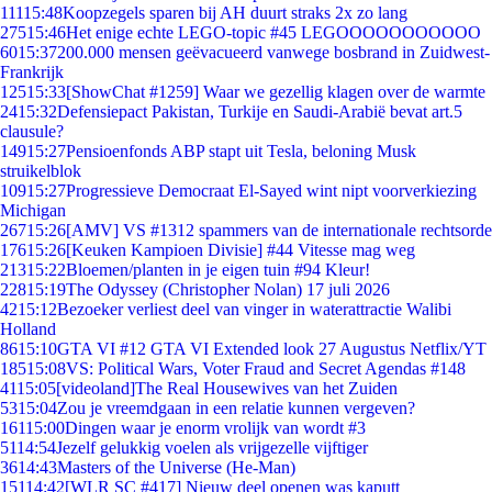
111
15:48
Koopzegels sparen bij AH duurt straks 2x zo lang
275
15:46
Het enige echte LEGO-topic #45 LEGOOOOOOOOOOO
60
15:37
200.000 mensen geëvacueerd vanwege bosbrand in Zuidwest-
Frankrijk
125
15:33
[ShowChat #1259] Waar we gezellig klagen over de warmte
24
15:32
Defensiepact Pakistan, Turkije en Saudi-Arabië bevat art.5
clausule?
149
15:27
Pensioenfonds ABP stapt uit Tesla, beloning Musk
struikelblok
109
15:27
Progressieve Democraat El-Sayed wint nipt voorverkiezing
Michigan
267
15:26
[AMV] VS #1312 spammers van de internationale rechtsorde
176
15:26
[Keuken Kampioen Divisie] #44 Vitesse mag weg
213
15:22
Bloemen/planten in je eigen tuin #94 Kleur!
228
15:19
The Odyssey (Christopher Nolan) 17 juli 2026
42
15:12
Bezoeker verliest deel van vinger in waterattractie Walibi
Holland
86
15:10
GTA VI #12 GTA VI Extended look 27 Augustus Netflix/YT
185
15:08
VS: Political Wars, Voter Fraud and Secret Agendas #148
41
15:05
[videoland]The Real Housewives van het Zuiden
53
15:04
Zou je vreemdgaan in een relatie kunnen vergeven?
161
15:00
Dingen waar je enorm vrolijk van wordt #3
51
14:54
Jezelf gelukkig voelen als vrijgezelle vijftiger
36
14:43
Masters of the Universe (He-Man)
151
14:42
[WLR SC #417] Nieuw deel openen was kaputt