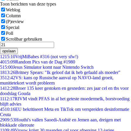
Toon berichten van deze types
Weblog
Column
(P)review
Special
Poll
Scrollbar gebruiken
opslaan
12
15:10
VrijMiBabes #316 (not very sfw!)
40
15:09
Random Pics van de Dag #1980
5
15:00
Jesus Simulator komt naar Nintendo Switch
18
13:26
Britney Spears: "Ik geloof dat ik heb gefaald als moeder"
35
12:42
VS: kans op Russische aanval op NAVO-land groeit,
munitietekort wordt probleem
14
12:28
Broer 135 keer gestoken en gesneden: zes jaar cel en tbs voor
doodslag Gouda
11
12:17
RIVM vindt PFAS in al het geteste moedermelk, borstvoeding
blijft advies
45
10:16
EU bekritiseert Meta en TikTok om verspreiden desinformatie
Ceuta
29
09:53
Houthi's vallen Saoedi-Arabië en Jemen aan, dreigen met
blokkade olieroute
11
09:49
Vrouw krijgt 30 maanden cel voor afpersing 12-jarige