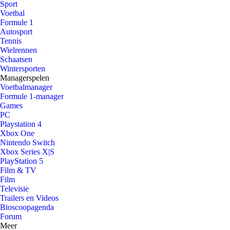
Sport
Voetbal
Formule 1
Autosport
Tennis
Wielrennen
Schaatsen
Wintersporten
Managerspelen
Voetbalmanager
Formule 1-manager
Games
PC
Playstation 4
Xbox One
Nintendo Switch
Xbox Series X|S
PlayStation 5
Film & TV
Film
Televisie
Trailers en Videos
Bioscoopagenda
Forum
Meer