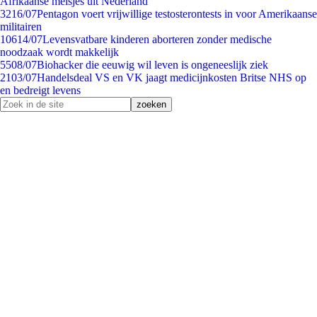
Afrikaanse meisjes uit Nederland
32
16/07
Pentagon voert vrijwillige testosterontests in voor Amerikaanse
militairen
106
14/07
Levensvatbare kinderen aborteren zonder medische
noodzaak wordt makkelijk
55
08/07
Biohacker die eeuwig wil leven is ongeneeslijk ziek
21
03/07
Handelsdeal VS en VK jaagt medicijnkosten Britse NHS op
en bedreigt levens