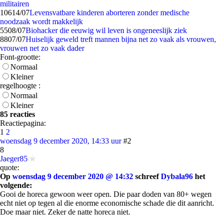
militairen
106
14/07
Levensvatbare kinderen aborteren zonder medische
noodzaak wordt makkelijk
55
08/07
Biohacker die eeuwig wil leven is ongeneeslijk ziek
88
07/07
Huiselijk geweld treft mannen bijna net zo vaak als vrouwen,
vrouwen net zo vaak dader
Font-grootte:
Normaal
Kleiner
regelhoogte :
Normaal
Kleiner
85 reacties
Reactiepagina:
1
2
woensdag 9 december 2020, 14:33 uur
#2
8
Jaeger85
quote:
Op
woensdag 9 december 2020 @ 14:32
schreef
Dybala96
het
volgende:
Gooi de horeca gewoon weer open. Die paar doden van 80+ wegen
echt niet op tegen al die enorme economische schade die dit aanricht.
Doe maar niet. Zeker de natte horeca niet.