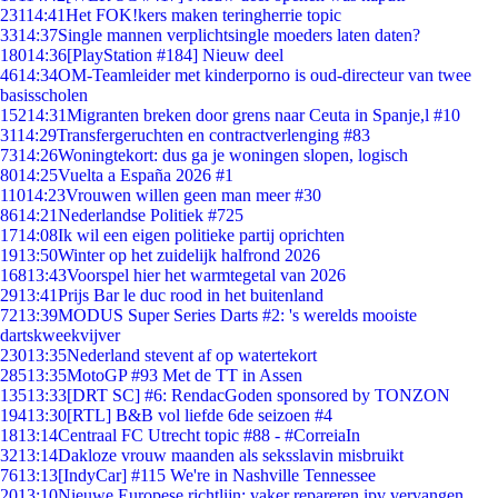
231
14:41
Het FOK!kers maken teringherrie topic
33
14:37
Single mannen verplichtsingle moeders laten daten?
180
14:36
[PlayStation #184] Nieuw deel
46
14:34
OM-Teamleider met kinderporno is oud-directeur van twee
basisscholen
152
14:31
Migranten breken door grens naar Ceuta in Spanje,l #10
31
14:29
Transfergeruchten en contractverlenging #83
73
14:26
Woningtekort: dus ga je woningen slopen, logisch
80
14:25
Vuelta a España 2026 #1
110
14:23
Vrouwen willen geen man meer #30
86
14:21
Nederlandse Politiek #725
17
14:08
Ik wil een eigen politieke partij oprichten
19
13:50
Winter op het zuidelijk halfrond 2026
168
13:43
Voorspel hier het warmtegetal van 2026
29
13:41
Prijs Bar le duc rood in het buitenland
72
13:39
MODUS Super Series Darts #2: 's werelds mooiste
dartskweekvijver
230
13:35
Nederland stevent af op watertekort
285
13:35
MotoGP #93 Met de TT in Assen
135
13:33
[DRT SC] #6: RendacGoden sponsored by TONZON
194
13:30
[RTL] B&B vol liefde 6de seizoen #4
18
13:14
Centraal FC Utrecht topic #88 - #CorreiaIn
32
13:14
Dakloze vrouw maanden als seksslavin misbruikt
76
13:13
[IndyCar] #115 We're in Nashville Tennessee
20
13:10
Nieuwe Europese richtlijn: vaker repareren ipv vervangen