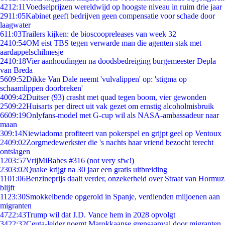
42
12:11
Voedselprijzen wereldwijd op hoogste niveau in ruim drie jaar
29
11:05
Kabinet geeft bedrijven geen compensatie voor schade door
laagwater
6
11:03
Trailers kijken: de bioscoopreleases van week 32
24
10:54
OM eist TBS tegen verwarde man die agenten stak met
aardappelschilmesje
24
10:18
Vier aanhoudingen na doodsbedreiging burgemeester Depla
van Breda
56
09:52
Dikke Van Dale neemt 'vulvalippen' op: 'stigma op
schaamlippen doorbreken'
40
09:42
Duitser (93) crasht met quad tegen boom, vier gewonden
25
09:22
Huisarts per direct uit vak gezet om ernstig alcoholmisbruik
66
09:19
Onlyfans-model met G-cup wil als NASA-ambassadeur naar
maan
3
09:14
Niewiadoma profiteert van pokerspel en grijpt geel op Ventoux
24
09:02
Zorgmedewerkster die 's nachts haar vriend bezocht terecht
ontslagen
12
03:57
VrijMiBabes #316 (not very sfw!)
23
03:02
Quake krijgt na 30 jaar een gratis uitbreiding
11
01:06
Benzineprijs daalt verder, onzekerheid over Straat van Hormuz
blijft
11
23:30
Smokkelbende opgerold in Spanje, verdienden miljoenen aan
migranten
47
22:43
Trump wil dat J.D. Vance hem in 2028 opvolgt
34
22:32
Ceuta-leider noemt Marokkaanse grensaanval door migranten