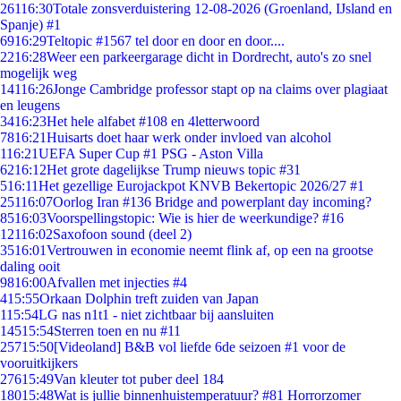
261
16:30
Totale zonsverduistering 12-08-2026 (Groenland, IJsland en
Spanje) #1
69
16:29
Teltopic #1567 tel door en door en door....
22
16:28
Weer een parkeergarage dicht in Dordrecht, auto's zo snel
mogelijk weg
141
16:26
Jonge Cambridge professor stapt op na claims over plagiaat
en leugens
34
16:23
Het hele alfabet #108 en 4letterwoord
78
16:21
Huisarts doet haar werk onder invloed van alcohol
1
16:21
UEFA Super Cup #1 PSG - Aston Villa
62
16:12
Het grote dagelijkse Trump nieuws topic #31
5
16:11
Het gezellige Eurojackpot KNVB Bekertopic 2026/27 #1
251
16:07
Oorlog Iran #136 Bridge and powerplant day incoming?
85
16:03
Voorspellingstopic: Wie is hier de weerkundige? #16
121
16:02
Saxofoon sound (deel 2)
35
16:01
Vertrouwen in economie neemt flink af, op een na grootse
daling ooit
98
16:00
Afvallen met injecties #4
4
15:55
Orkaan Dolphin treft zuiden van Japan
1
15:54
LG nas n1t1 - niet zichtbaar bij aansluiten
145
15:54
Sterren toen en nu #11
257
15:50
[Videoland] B&B vol liefde 6de seizoen #1 voor de
vooruitkijkers
276
15:49
Van kleuter tot puber deel 184
180
15:48
Wat is jullie binnenhuistemperatuur? #81 Horrorzomer