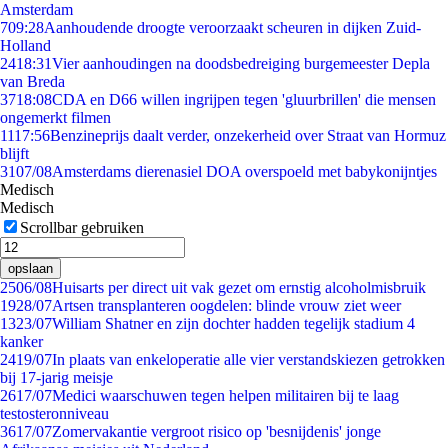
Amsterdam
7
09:28
Aanhoudende droogte veroorzaakt scheuren in dijken Zuid-
Holland
24
18:31
Vier aanhoudingen na doodsbedreiging burgemeester Depla
van Breda
37
18:08
CDA en D66 willen ingrijpen tegen 'gluurbrillen' die mensen
ongemerkt filmen
11
17:56
Benzineprijs daalt verder, onzekerheid over Straat van Hormuz
blijft
31
07/08
Amsterdams dierenasiel DOA overspoeld met babykonijntjes
Medisch
Medisch
Scrollbar gebruiken
opslaan
25
06/08
Huisarts per direct uit vak gezet om ernstig alcoholmisbruik
19
28/07
Artsen transplanteren oogdelen: blinde vrouw ziet weer
13
23/07
William Shatner en zijn dochter hadden tegelijk stadium 4
kanker
24
19/07
In plaats van enkeloperatie alle vier verstandskiezen getrokken
bij 17-jarig meisje
26
17/07
Medici waarschuwen tegen helpen militairen bij te laag
testosteronniveau
36
17/07
Zomervakantie vergroot risico op 'besnijdenis' jonge