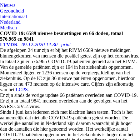
Nieuws
Gezondheid
Internationaal
Nederland
Medisch
COVID-19: 6589 nieuwe besmettingen en 66 doden, totaal
576.965 en 9841
LTVDK
09-12-2020 14:30
print
De afgelopen 24 uur zijn er bij het RIVM 6589 nieuwe meldingen
binnengekomen van mensen die positief getest zijn op het coronavirus.
In totaal zijn er
576.965
COVID-19-patiënten gemeld aan het RIVM.
Van de gemelde patiënten zijn er
194
in het ziekenhuis opgenomen.
Momenteel liggen er 1236 mensen op de verpleegafdeling van het
ziekenhuis. Op de IC zijn
36
nieuwe patiënten opgenomen, hierdoor
liggen er nu 473 mensen op de intensive care. Cijfers zijn afkomstig
van het
LCPS
.
Er zijn sinds de vorige update
66
patiënten overleden aan COVID-19.
Er zijn in totaal 9841 mensen overleden aan de gevolgen van het
SARS-CoV-2-virus.
Sinds 1 juni kan iedereen zich met klachten laten testen. Toch is het
aannemelijk dat niet alle COVID-19-patiënten getest worden. De
werkelijke aantallen in Nederland zijn daarom waarschijnlijk hoger
dan de aantallen die hier genoemd worden. Het werkelijke aantal
COVID-19-patiënten opgenomen in het ziekenhuis is hoger dan het