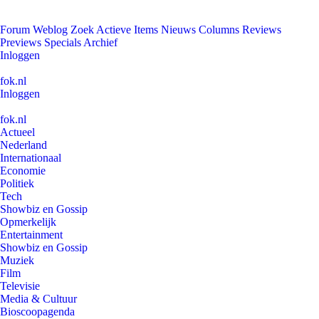
Forum
Weblog
Zoek
Actieve Items
Nieuws
Columns
Reviews
Previews
Specials
Archief
Inloggen
fok.nl
Inloggen
fok.nl
Actueel
Nederland
Internationaal
Economie
Politiek
Tech
Showbiz en Gossip
Opmerkelijk
Entertainment
Showbiz en Gossip
Muziek
Film
Televisie
Media & Cultuur
Bioscoopagenda