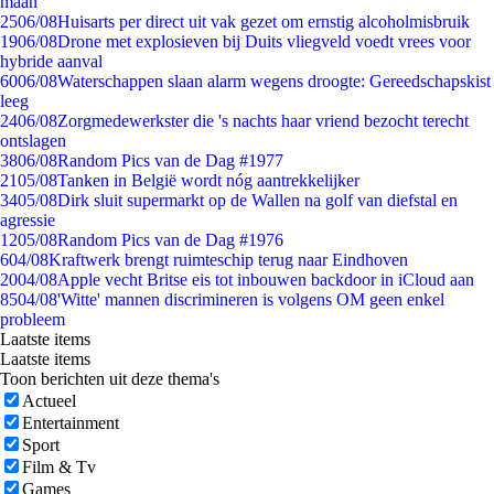
maan
25
06/08
Huisarts per direct uit vak gezet om ernstig alcoholmisbruik
19
06/08
Drone met explosieven bij Duits vliegveld voedt vrees voor
hybride aanval
60
06/08
Waterschappen slaan alarm wegens droogte: Gereedschapskist
leeg
24
06/08
Zorgmedewerkster die 's nachts haar vriend bezocht terecht
ontslagen
38
06/08
Random Pics van de Dag #1977
21
05/08
Tanken in België wordt nóg aantrekkelijker
34
05/08
Dirk sluit supermarkt op de Wallen na golf van diefstal en
agressie
12
05/08
Random Pics van de Dag #1976
6
04/08
Kraftwerk brengt ruimteschip terug naar Eindhoven
20
04/08
Apple vecht Britse eis tot inbouwen backdoor in iCloud aan
85
04/08
'Witte' mannen discrimineren is volgens OM geen enkel
probleem
Laatste items
Laatste items
Toon berichten uit deze thema's
Actueel
Entertainment
Sport
Film & Tv
Games