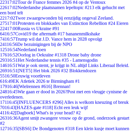
223
17:02
Tour de France femmes 2026 #4 op de Ventoux
226
17:02
Nederlandse plaatsnamen lepeltopic #213 elk gehucht met
een bord telt
22
17:02
Twee zwaargewonden bij eenzijdig ongeval Zeeland.
275
17:01
Protesten en blokkades van Extinction Rebellion #24 Eieren
224
17:00
Russia vs Ukraine #91
64
16:57
Covid19 the aftermath #17 bananenmilkshake
74
16:57
Trump wil dat J.D. Vance hem in 2028 opvolgt
241
16:56
De bezuinigingen bij de NPO
125
16:54
Nederland toen
176
16:52
Oorlog in Oekraïne #1318 Drone baby drone
293
16:51
Het Nederlandse tennis #35 - Lamensgodin
146
16:51
Wat je ook stemt, je krijgt in NL altijd Links Liberaal Beleid.
269
16:51
[NET5] Het blok 2026 #32 Blokkendozen
55
16:50
Eeuwig voortleven
6
16:49
EK Atletiek 2026 te Birmingham #1
179
16:46
[Wielrennen #616] Brennan!
248
16:45
Wie gaan er dood in 2026?Post met een vleugje cynisme de
overledenen.
171
16:45
[INFLUENCERS #296] Alles is welkom kneuzing of breuk
70
16:43
[HAZES-gate #118] Echt een leuk wijf
41
16:42
[Dagboek] What's in your head? #2
263
16:36
Agent smijt zwangere vrouw op de grond, onderzoek gestart
#2
127
16:35
[SBS6] De Bondgenoten #318 Een klein kusje moet kunnen