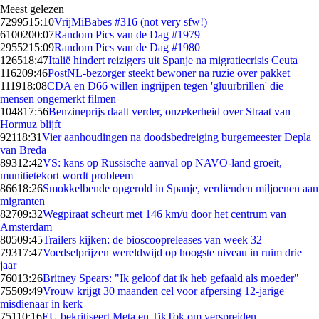
Meest gelezen
72995
15:10
VrijMiBabes #316 (not very sfw!)
61002
00:07
Random Pics van de Dag #1979
29552
15:09
Random Pics van de Dag #1980
1265
18:47
Italië hindert reizigers uit Spanje na migratiecrisis Ceuta
1162
09:46
PostNL-bezorger steekt bewoner na ruzie over pakket
1119
18:08
CDA en D66 willen ingrijpen tegen 'gluurbrillen' die
mensen ongemerkt filmen
1048
17:56
Benzineprijs daalt verder, onzekerheid over Straat van
Hormuz blijft
921
18:31
Vier aanhoudingen na doodsbedreiging burgemeester Depla
van Breda
893
12:42
VS: kans op Russische aanval op NAVO-land groeit,
munitietekort wordt probleem
866
18:26
Smokkelbende opgerold in Spanje, verdienden miljoenen aan
migranten
827
09:32
Wegpiraat scheurt met 146 km/u door het centrum van
Amsterdam
805
09:45
Trailers kijken: de bioscoopreleases van week 32
793
17:47
Voedselprijzen wereldwijd op hoogste niveau in ruim drie
jaar
760
13:26
Britney Spears: "Ik geloof dat ik heb gefaald als moeder"
755
09:49
Vrouw krijgt 30 maanden cel voor afpersing 12-jarige
misdienaar in kerk
751
10:16
EU bekritiseert Meta en TikTok om verspreiden