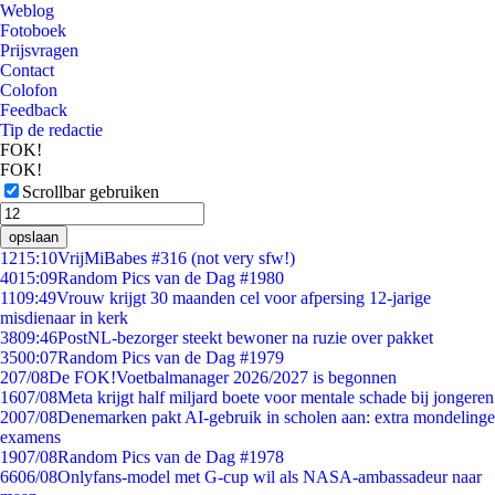
Weblog
Fotoboek
Prijsvragen
Contact
Colofon
Feedback
Tip de redactie
FOK!
FOK!
Scrollbar gebruiken
opslaan
12
15:10
VrijMiBabes #316 (not very sfw!)
40
15:09
Random Pics van de Dag #1980
11
09:49
Vrouw krijgt 30 maanden cel voor afpersing 12-jarige
misdienaar in kerk
38
09:46
PostNL-bezorger steekt bewoner na ruzie over pakket
35
00:07
Random Pics van de Dag #1979
2
07/08
De FOK!Voetbalmanager 2026/2027 is begonnen
16
07/08
Meta krijgt half miljard boete voor mentale schade bij jongeren
20
07/08
Denemarken pakt AI-gebruik in scholen aan: extra mondelinge
examens
19
07/08
Random Pics van de Dag #1978
66
06/08
Onlyfans-model met G-cup wil als NASA-ambassadeur naar