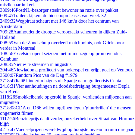
misdienaar in kerk
38
09:46
PostNL-bezorger steekt bewoner na ruzie over pakket
6
09:45
Trailers kijken: de bioscoopreleases van week 32
24
09:32
Wegpiraat scheurt met 146 km/u door het centrum van
Amsterdam
7
09:28
Aanhoudende droogte veroorzaakt scheuren in dijken Zuid-
Holland
0
08:59
Van de Zandschulp overleeft matchpoints, ook Griekspoor
verder in Montreal
1
08:56
Excelsior opent seizoen met ruime zege op promovendus
Cambuur
2
08:35
Nieuw te streamen in augustus
3
04:46
Niewiadoma profiteert van pokerspel en grijpt geel op Ventoux
35
00:07
Random Pics van de Dag #1979
27
18:47
Italië hindert reizigers uit Spanje na migratiecrisis Ceuta
24
18:31
Vier aanhoudingen na doodsbedreiging burgemeester Depla
van Breda
11
18:26
Smokkelbende opgerold in Spanje, verdienden miljoenen aan
migranten
37
18:08
CDA en D66 willen ingrijpen tegen 'gluurbrillen' die mensen
ongemerkt filmen
11
17:56
Benzineprijs daalt verder, onzekerheid over Straat van Hormuz
blijft
42
17:47
Voedselprijzen wereldwijd op hoogste niveau in ruim drie jaar
23
07/08
Quake krijgt na 30 jaar een gratis uitbreiding