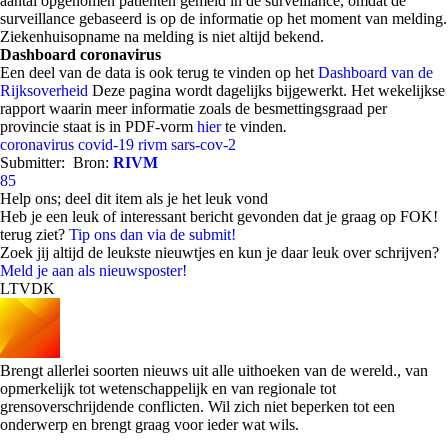
aantal opgenomen patiënten gemeld in de surveillance, omdat de
surveillance gebaseerd is op de informatie op het moment van melding.
Ziekenhuisopname na melding is niet altijd bekend.
Dashboard coronavirus
Een deel van de data is ook terug te vinden op het
Dashboard van de
Rijksoverheid
Deze pagina wordt dagelijks bijgewerkt. Het wekelijkse
rapport waarin meer informatie zoals de besmettingsgraad per
provincie staat is in PDF-vorm
hier
te vinden
.
coronavirus
covid-19
rivm
sars-cov-2
Submitter:
Bron:
RIVM
85
Help ons; deel dit item als je het leuk vond
Heb je een leuk of interessant bericht gevonden dat je graag op FOK!
terug ziet?
Tip ons dan via de submit!
Zoek jij altijd de leukste nieuwtjes en kun je daar leuk over schrijven?
Meld je aan als nieuwsposter!
LTVDK
Brengt allerlei soorten nieuws uit alle uithoeken van de wereld., van
opmerkelijk tot wetenschappelijk en van regionale tot
grensoverschrijdende conflicten. Wil zich niet beperken tot een
onderwerp en brengt graag voor ieder wat wils.