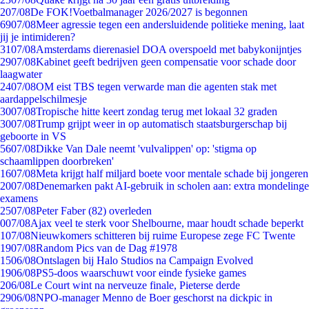
2
07/08
De FOK!Voetbalmanager 2026/2027 is begonnen
69
07/08
Meer agressie tegen een andersluidende politieke mening, laat
jij je intimideren?
31
07/08
Amsterdams dierenasiel DOA overspoeld met babykonijntjes
29
07/08
Kabinet geeft bedrijven geen compensatie voor schade door
laagwater
24
07/08
OM eist TBS tegen verwarde man die agenten stak met
aardappelschilmesje
30
07/08
Tropische hitte keert zondag terug met lokaal 32 graden
30
07/08
Trump grijpt weer in op automatisch staatsburgerschap bij
geboorte in VS
56
07/08
Dikke Van Dale neemt 'vulvalippen' op: 'stigma op
schaamlippen doorbreken'
16
07/08
Meta krijgt half miljard boete voor mentale schade bij jongeren
20
07/08
Denemarken pakt AI-gebruik in scholen aan: extra mondelinge
examens
25
07/08
Peter Faber (82) overleden
0
07/08
Ajax veel te sterk voor Shelbourne, maar houdt schade beperkt
1
07/08
Nieuwkomers schitteren bij ruime Europese zege FC Twente
19
07/08
Random Pics van de Dag #1978
15
06/08
Ontslagen bij Halo Studios na Campaign Evolved
19
06/08
PS5-doos waarschuwt voor einde fysieke games
2
06/08
Le Court wint na nerveuze finale, Pieterse derde
29
06/08
NPO-manager Menno de Boer geschorst na dickpic in