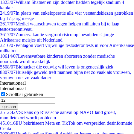
13
23/07
William Shatner en zijn dochter hadden tegelijk stadium 4
kanker
24
19/07
In plaats van enkeloperatie alle vier verstandskiezen getrokken
bij 17-jarig meisje
26
17/07
Medici waarschuwen tegen helpen militairen bij te laag
testosteronniveau
36
17/07
Zomervakantie vergroot risico op 'besnijdenis' jonge
Afrikaanse meisjes uit Nederland
32
16/07
Pentagon voert vrijwillige testosterontests in voor Amerikaanse
militairen
106
14/07
Levensvatbare kinderen aborteren zonder medische
noodzaak wordt makkelijk
55
08/07
Biohacker die eeuwig wil leven is ongeneeslijk ziek
88
07/07
Huiselijk geweld treft mannen bijna net zo vaak als vrouwen,
vrouwen net zo vaak dader
Internationaal
Internationaal
Scrollbar gebruiken
opslaan
35
12:42
VS: kans op Russische aanval op NAVO-land groeit,
munitietekort wordt probleem
45
10:16
EU bekritiseert Meta en TikTok om verspreiden desinformatie
Ceuta
29
09:53
Houthi's vallen Saoedi-Arabië en Jemen aan, dreigen met