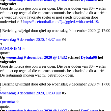
volgende:
Gooi de horeca gewoon weer open. Die paar doden van 80+ wegen
echt niet op tegen al die enorme economische schade die dit aanricht.
Je weet dat jouw favoriete speler er nog steeds problemen door
ondervind eh?
https://acefootball.com/f(...)ggled-with-covid-19/
[ Bericht gewijzigd door qltel op woensdag 9 december 2020 @ 17:00
]
woensdag 9 december 2020, 14:37 uur
#4
9
#ANONIEM
quote:
Op
woensdag 9 december 2020 @ 14:32
schreef
Dybala96
het
volgende:
Gooi de horeca gewoon weer open. Die paar doden van 80+ wegen
echt niet op tegen al die enorme economische schade die dit aanricht.
De restaurants mogen wat mij betreft ook open.
[ Bericht gewijzigd door qltel op woensdag 9 december 2020 @ 17:00
]
woensdag 9 december 2020, 14:39 uur
#5
6
Questular
quote:
Op
woensdag 9 december 2020 @ 14:37
schreef
SarCastro
het