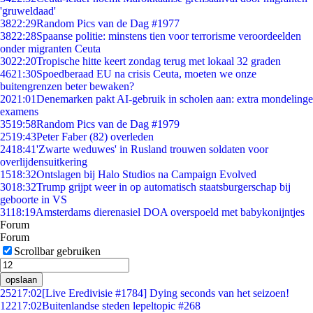
'gruweldaad'
38
22:29
Random Pics van de Dag #1977
38
22:28
Spaanse politie: minstens tien voor terrorisme veroordeelden
onder migranten Ceuta
30
22:20
Tropische hitte keert zondag terug met lokaal 32 graden
46
21:30
Spoedberaad EU na crisis Ceuta, moeten we onze
buitengrenzen beter bewaken?
20
21:01
Denemarken pakt AI-gebruik in scholen aan: extra mondelinge
examens
35
19:58
Random Pics van de Dag #1979
25
19:43
Peter Faber (82) overleden
24
18:41
'Zwarte weduwes' in Rusland trouwen soldaten voor
overlijdensuitkering
15
18:32
Ontslagen bij Halo Studios na Campaign Evolved
30
18:32
Trump grijpt weer in op automatisch staatsburgerschap bij
geboorte in VS
31
18:19
Amsterdams dierenasiel DOA overspoeld met babykonijntjes
Forum
Forum
Scrollbar gebruiken
opslaan
252
17:02
[Live Eredivisie #1784] Dying seconds van het seizoen!
122
17:02
Buitenlandse steden lepeltopic #268