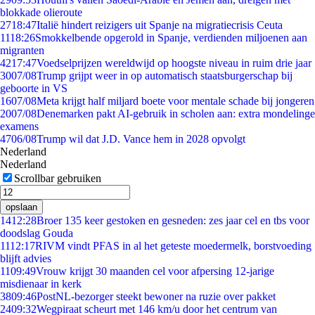
blokkade olieroute
27
18:47
Italië hindert reizigers uit Spanje na migratiecrisis Ceuta
11
18:26
Smokkelbende opgerold in Spanje, verdienden miljoenen aan
migranten
42
17:47
Voedselprijzen wereldwijd op hoogste niveau in ruim drie jaar
30
07/08
Trump grijpt weer in op automatisch staatsburgerschap bij
geboorte in VS
16
07/08
Meta krijgt half miljard boete voor mentale schade bij jongeren
20
07/08
Denemarken pakt AI-gebruik in scholen aan: extra mondelinge
examens
47
06/08
Trump wil dat J.D. Vance hem in 2028 opvolgt
Nederland
Nederland
Scrollbar gebruiken
opslaan
14
12:28
Broer 135 keer gestoken en gesneden: zes jaar cel en tbs voor
doodslag Gouda
11
12:17
RIVM vindt PFAS in al het geteste moedermelk, borstvoeding
blijft advies
11
09:49
Vrouw krijgt 30 maanden cel voor afpersing 12-jarige
misdienaar in kerk
38
09:46
PostNL-bezorger steekt bewoner na ruzie over pakket
24
09:32
Wegpiraat scheurt met 146 km/u door het centrum van