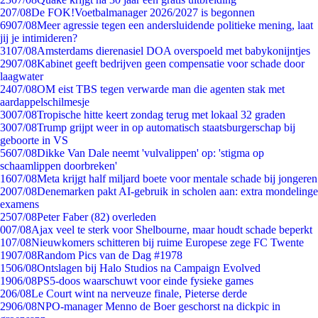
2
07/08
De FOK!Voetbalmanager 2026/2027 is begonnen
69
07/08
Meer agressie tegen een andersluidende politieke mening, laat
jij je intimideren?
31
07/08
Amsterdams dierenasiel DOA overspoeld met babykonijntjes
29
07/08
Kabinet geeft bedrijven geen compensatie voor schade door
laagwater
24
07/08
OM eist TBS tegen verwarde man die agenten stak met
aardappelschilmesje
30
07/08
Tropische hitte keert zondag terug met lokaal 32 graden
30
07/08
Trump grijpt weer in op automatisch staatsburgerschap bij
geboorte in VS
56
07/08
Dikke Van Dale neemt 'vulvalippen' op: 'stigma op
schaamlippen doorbreken'
16
07/08
Meta krijgt half miljard boete voor mentale schade bij jongeren
20
07/08
Denemarken pakt AI-gebruik in scholen aan: extra mondelinge
examens
25
07/08
Peter Faber (82) overleden
0
07/08
Ajax veel te sterk voor Shelbourne, maar houdt schade beperkt
1
07/08
Nieuwkomers schitteren bij ruime Europese zege FC Twente
19
07/08
Random Pics van de Dag #1978
15
06/08
Ontslagen bij Halo Studios na Campaign Evolved
19
06/08
PS5-doos waarschuwt voor einde fysieke games
2
06/08
Le Court wint na nerveuze finale, Pieterse derde
29
06/08
NPO-manager Menno de Boer geschorst na dickpic in