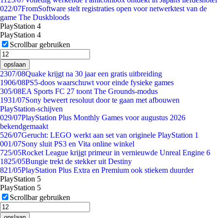
0
22/07
FromSoftware stelt registraties open voor netwerktest van de
game The Duskbloods
PlayStation 4
PlayStation 4
Scrollbar gebruiken
opslaan
23
07/08
Quake krijgt na 30 jaar een gratis uitbreiding
19
06/08
PS5-doos waarschuwt voor einde fysieke games
3
05/08
EA Sports FC 27 toont The Grounds-modus
19
31/07
Sony beweert resoluut door te gaan met afbouwen
PlayStation-schijven
0
29/07
PlayStation Plus Monthly Games voor augustus 2026
bekendgemaakt
5
26/07
Gerucht: LEGO werkt aan set van originele PlayStation 1
0
01/07
Sony sluit PS3 en Vita online winkel
7
25/05
Rocket League krijgt primeur in vernieuwde Unreal Engine 6
18
25/05
Bungie trekt de stekker uit Destiny
8
21/05
PlayStation Plus Extra en Premium ook stiekem duurder
PlayStation 5
PlayStation 5
Scrollbar gebruiken
opslaan