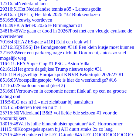
125
16:54
Nederland toen
293
16:51
Het Nederlandse tennis #35 - Lamensgodin
269
16:51
[NET5] Het blok 2026 #32 Blokkendozen
55
16:50
Eeuwig voortleven
6
16:49
EK Atletiek 2026 te Birmingham #1
248
16:45
Wie gaan er dood in 2026?Post met een vleugje cynisme de
overledenen.
70
16:43
[HAZES-gate #118] Echt een leuk wijf
127
16:35
[SBS6] De Bondgenoten #318 Een klein kusje moet kunnen
22
16:28
Weer een parkeergarage dicht in Dordrecht, auto's zo snel
mogelijk weg
1
16:21
UEFA Super Cup #1 PSG - Aston Villa
62
16:12
Het grote dagelijkse Trump nieuws topic #31
5
16:11
Het gezellige Eurojackpot KNVB Bekertopic 2026/27 #1
85
16:03
Voorspellingstopic: Wie is hier de weerkundige? #16
121
16:02
Saxofoon sound (deel 2)
35
16:01
Vertrouwen in economie neemt flink af, op een na grootse
daling ooit
1
15:54
LG nas n1t1 - niet zichtbaar bij aansluiten
145
15:54
Sterren toen en nu #11
257
15:50
[Videoland] B&B vol liefde 6de seizoen #1 voor de
vooruitkijkers
180
15:48
Wat is jullie binnenhuistemperatuur? #81 Horrorzomer
111
15:48
Koopzegels sparen bij AH duurt straks 2x zo lang
275
15:46
Het enige echte LEGO-topic #45 LEGOOOOOOOOOOO