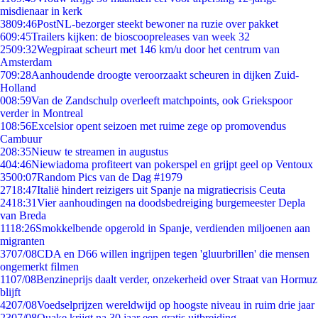
misdienaar in kerk
38
09:46
PostNL-bezorger steekt bewoner na ruzie over pakket
6
09:45
Trailers kijken: de bioscoopreleases van week 32
25
09:32
Wegpiraat scheurt met 146 km/u door het centrum van
Amsterdam
7
09:28
Aanhoudende droogte veroorzaakt scheuren in dijken Zuid-
Holland
0
08:59
Van de Zandschulp overleeft matchpoints, ook Griekspoor
verder in Montreal
1
08:56
Excelsior opent seizoen met ruime zege op promovendus
Cambuur
2
08:35
Nieuw te streamen in augustus
4
04:46
Niewiadoma profiteert van pokerspel en grijpt geel op Ventoux
35
00:07
Random Pics van de Dag #1979
27
18:47
Italië hindert reizigers uit Spanje na migratiecrisis Ceuta
24
18:31
Vier aanhoudingen na doodsbedreiging burgemeester Depla
van Breda
11
18:26
Smokkelbende opgerold in Spanje, verdienden miljoenen aan
migranten
37
07/08
CDA en D66 willen ingrijpen tegen 'gluurbrillen' die mensen
ongemerkt filmen
11
07/08
Benzineprijs daalt verder, onzekerheid over Straat van Hormuz
blijft
42
07/08
Voedselprijzen wereldwijd op hoogste niveau in ruim drie jaar
23
07/08
Quake krijgt na 30 jaar een gratis uitbreiding