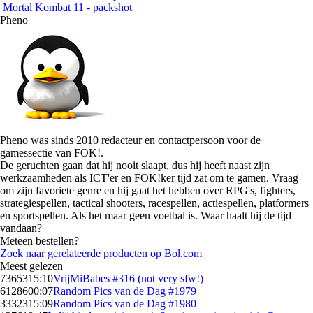
Mortal Kombat 11 - packshot
Pheno
Pheno was sinds 2010 redacteur en contactpersoon voor de
gamessectie van FOK!.
De geruchten gaan dat hij nooit slaapt, dus hij heeft naast zijn
werkzaamheden als ICT'er en FOK!ker tijd zat om te gamen. Vraag
om zijn favoriete genre en hij gaat het hebben over RPG's, fighters,
strategiespellen, tactical shooters, racespellen, actiespellen, platformers
en sportspellen. Als het maar geen voetbal is. Waar haalt hij de tijd
vandaan?
Meteen bestellen?
Zoek naar gerelateerde producten op Bol.com
Meest gelezen
73653
15:10
VrijMiBabes #316 (not very sfw!)
61286
00:07
Random Pics van de Dag #1979
33323
15:09
Random Pics van de Dag #1980