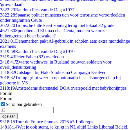
'gruweldaad'
38
22:29
Random Pics van de Dag #1977
38
22:28
Spaanse politie: minstens tien voor terrorisme veroordeelden
onder migranten Ceuta
30
22:20
Tropische hitte keert zondag terug met lokaal 32 graden
46
21:30
Spoedberaad EU na crisis Ceuta, moeten we onze
buitengrenzen beter bewaken?
20
21:01
Denemarken pakt AI-gebruik in scholen aan: extra mondelinge
examens
35
19:58
Random Pics van de Dag #1979
25
19:43
Peter Faber (82) overleden
24
18:41
'Zwarte weduwes' in Rusland trouwen soldaten voor
overlijdensuitkering
15
18:32
Ontslagen bij Halo Studios na Campaign Evolved
30
18:32
Trump grijpt weer in op automatisch staatsburgerschap bij
geboorte in VS
31
18:19
Amsterdams dierenasiel DOA overspoeld met babykonijntjes
Forum
Forum
Scrollbar gebruiken
opslaan
93
18:15
Tour de France femmes 2026 #5 Lollergps
148
18:14
Wat je ook stemt, je krijgt in NL altijd Links Liberaal Beleid.