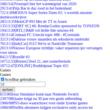
168
13:43
Voorspel hier het warmtegetal van 2026
29
13:41
Prijs Bar le duc rood in het buitenland
72
13:39
MODUS Super Series Darts #2: 's werelds mooiste
dartskweekvijver
285
13:35
MotoGP #93 Met de TT in Assen
135
13:33
[DRT SC] #6: RendacGoden sponsored by TONZON
194
13:30
[RTL] B&B vol liefde 6de seizoen #4
18
13:14
Centraal FC Utrecht topic #88 - #CorreiaIn
32
13:14
Dakloze vrouw maanden als seksslavin misbruikt
76
13:13
[IndyCar] #115 We're in Nashville Tennessee
20
13:10
Nieuwe Europese richtlijn: vaker repareren ipv vervangen
voor nieuw
84
12:55
Brazilië #2
107
12:53
[Breien] Deel 21, met zomerbreisels
187
12:47
[ONLINE] Roddelpraat Topic #21
Games
Games
Scrollbar gebruiken
opslaan
6
15:00
Jesus Simulator komt naar Nintendo Switch
23
07/08
Quake krijgt na 30 jaar een gratis uitbreiding
19
06/08
PS5-doos waarschuwt voor einde fysieke games
10
06/08
Netflix-abonnees krijgen exclusieve early access tot