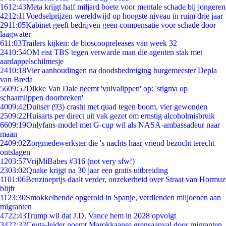
16
12:43
Meta krijgt half miljard boete voor mentale schade bij jongeren
42
12:11
Voedselprijzen wereldwijd op hoogste niveau in ruim drie jaar
29
11:05
Kabinet geeft bedrijven geen compensatie voor schade door
laagwater
6
11:03
Trailers kijken: de bioscoopreleases van week 32
24
10:54
OM eist TBS tegen verwarde man die agenten stak met
aardappelschilmesje
24
10:18
Vier aanhoudingen na doodsbedreiging burgemeester Depla
van Breda
56
09:52
Dikke Van Dale neemt 'vulvalippen' op: 'stigma op
schaamlippen doorbreken'
40
09:42
Duitser (93) crasht met quad tegen boom, vier gewonden
25
09:22
Huisarts per direct uit vak gezet om ernstig alcoholmisbruik
66
09:19
Onlyfans-model met G-cup wil als NASA-ambassadeur naar
maan
24
09:02
Zorgmedewerkster die 's nachts haar vriend bezocht terecht
ontslagen
12
03:57
VrijMiBabes #316 (not very sfw!)
23
03:02
Quake krijgt na 30 jaar een gratis uitbreiding
11
01:06
Benzineprijs daalt verder, onzekerheid over Straat van Hormuz
blijft
11
23:30
Smokkelbende opgerold in Spanje, verdienden miljoenen aan
migranten
47
22:43
Trump wil dat J.D. Vance hem in 2028 opvolgt
34
22:32
Ceuta-leider noemt Marokkaanse grensaanval door migranten