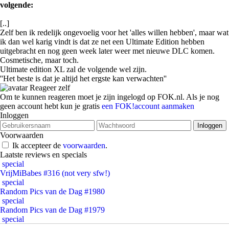
volgende:
[..]
Zelf ben ik redelijk ongevoelig voor het 'alles willen hebben', maar wat
ik dan wel karig vindt is dat ze net een Ultimate Edition hebben
uitgebracht en nog geen week later weer met nieuwe DLC komen.
Cosmetische, maar toch.
Ultimate edition XL zal de volgende wel zijn.
''Het beste is dat je altijd het ergste kan verwachten''
Reageer zelf
Om te kunnen reageren moet je zijn ingelogd op FOK.nl. Als je nog
geen account hebt kun je gratis
een FOK!account aanmaken
Inloggen
Voorwaarden
Ik accepteer de
voorwaarden
.
Laatste reviews en specials
special
VrijMiBabes #316 (not very sfw!)
special
Random Pics van de Dag #1980
special
Random Pics van de Dag #1979
special
Random Pics van de Dag #1978