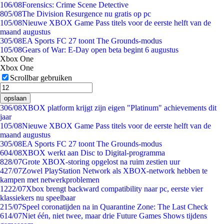
1
06/08
Forensics: Crime Scene Detective
8
05/08
The Division Resurgence nu gratis op pc
1
05/08
Nieuwe XBOX Game Pass titels voor de eerste helft van de
maand augustus
3
05/08
EA Sports FC 27 toont The Grounds-modus
1
05/08
Gears of War: E-Day open beta begint 6 augustus
Xbox One
Xbox One
Scrollbar gebruiken
opslaan
3
06/08
XBOX platform krijgt zijn eigen "Platinum" achievements dit
jaar
1
05/08
Nieuwe XBOX Game Pass titels voor de eerste helft van de
maand augustus
3
05/08
EA Sports FC 27 toont The Grounds-modus
6
04/08
XBOX werkt aan Disc to Digital-programma
8
28/07
Grote XBOX-storing opgelost na ruim zestien uur
4
27/07
Zowel PlayStation Network als XBOX-network hebben te
kampen met netwerkproblemen
12
22/07
Xbox brengt backward compatibility naar pc, eerste vier
klassiekers nu speelbaar
2
15/07
Speel coronatijden na in Quarantine Zone: The Last Check
6
14/07
Niet één, niet twee, maar drie Future Games Shows tijdens