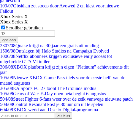
gamescom
1
09/07
Obsidian zet streep door Avowed 2 en kiest voor nieuwe
Fallout
Xbox Series X
Xbox Series X
Scrollbar gebruiken
opslaan
23
07/08
Quake krijgt na 30 jaar een gratis uitbreiding
15
06/08
Ontslagen bij Halo Studios na Campaign Evolved
10
06/08
Netflix-abonnees krijgen exclusieve early access tot
uitgebreide GTA VI trailer
3
06/08
XBOX platform krijgt zijn eigen "Platinum" achievements dit
jaar
1
05/08
Nieuwe XBOX Game Pass titels voor de eerste helft van de
maand augustus
3
05/08
EA Sports FC 27 toont The Grounds-modus
1
05/08
Gears of War: E-Day open beta begint 6 augustus
5
04/08
Street Fighter 6-fans weer over de zeik vanwege nieuwste patch
5
04/08
Control Resonant kost je 30 uur om uit te spelen
6
04/08
XBOX werkt aan Disc to Digital-programma