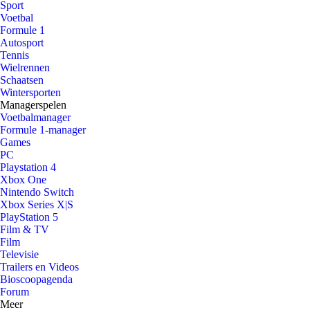
Sport
Voetbal
Formule 1
Autosport
Tennis
Wielrennen
Schaatsen
Wintersporten
Managerspelen
Voetbalmanager
Formule 1-manager
Games
PC
Playstation 4
Xbox One
Nintendo Switch
Xbox Series X|S
PlayStation 5
Film & TV
Film
Televisie
Trailers en Videos
Bioscoopagenda
Forum
Meer