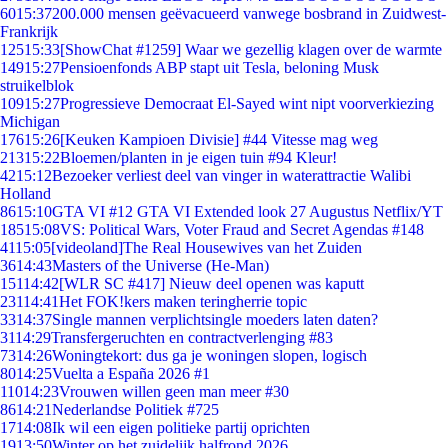
60
15:37
200.000 mensen geëvacueerd vanwege bosbrand in Zuidwest-
Frankrijk
125
15:33
[ShowChat #1259] Waar we gezellig klagen over de warmte
149
15:27
Pensioenfonds ABP stapt uit Tesla, beloning Musk
struikelblok
109
15:27
Progressieve Democraat El-Sayed wint nipt voorverkiezing
Michigan
176
15:26
[Keuken Kampioen Divisie] #44 Vitesse mag weg
213
15:22
Bloemen/planten in je eigen tuin #94 Kleur!
42
15:12
Bezoeker verliest deel van vinger in waterattractie Walibi
Holland
86
15:10
GTA VI #12 GTA VI Extended look 27 Augustus Netflix/YT
185
15:08
VS: Political Wars, Voter Fraud and Secret Agendas #148
41
15:05
[videoland]The Real Housewives van het Zuiden
36
14:43
Masters of the Universe (He-Man)
151
14:42
[WLR SC #417] Nieuw deel openen was kaputt
231
14:41
Het FOK!kers maken teringherrie topic
33
14:37
Single mannen verplichtsingle moeders laten daten?
31
14:29
Transfergeruchten en contractverlenging #83
73
14:26
Woningtekort: dus ga je woningen slopen, logisch
80
14:25
Vuelta a España 2026 #1
110
14:23
Vrouwen willen geen man meer #30
86
14:21
Nederlandse Politiek #725
17
14:08
Ik wil een eigen politieke partij oprichten
19
13:50
Winter op het zuidelijk halfrond 2026