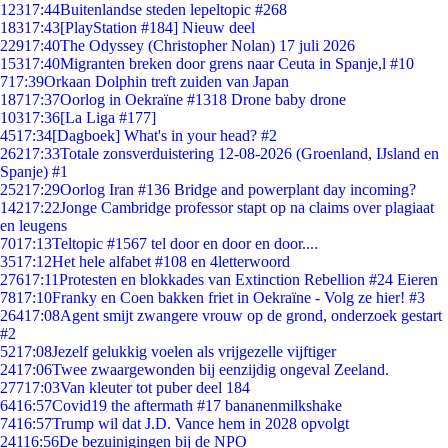
123
17:44
Buitenlandse steden lepeltopic #268
183
17:43
[PlayStation #184] Nieuw deel
229
17:40
The Odyssey (Christopher Nolan) 17 juli 2026
153
17:40
Migranten breken door grens naar Ceuta in Spanje,l #10
7
17:39
Orkaan Dolphin treft zuiden van Japan
187
17:37
Oorlog in Oekraïne #1318 Drone baby drone
103
17:36
[La Liga #177]
45
17:34
[Dagboek] What's in your head? #2
262
17:33
Totale zonsverduistering 12-08-2026 (Groenland, IJsland en
Spanje) #1
252
17:29
Oorlog Iran #136 Bridge and powerplant day incoming?
142
17:22
Jonge Cambridge professor stapt op na claims over plagiaat
en leugens
70
17:13
Teltopic #1567 tel door en door en door....
35
17:12
Het hele alfabet #108 en 4letterwoord
276
17:11
Protesten en blokkades van Extinction Rebellion #24 Eieren
78
17:10
Franky en Coen bakken friet in Oekraïne - Volg ze hier! #3
264
17:08
Agent smijt zwangere vrouw op de grond, onderzoek gestart
#2
52
17:08
Jezelf gelukkig voelen als vrijgezelle vijftiger
24
17:06
Twee zwaargewonden bij eenzijdig ongeval Zeeland.
277
17:03
Van kleuter tot puber deel 184
64
16:57
Covid19 the aftermath #17 bananenmilkshake
74
16:57
Trump wil dat J.D. Vance hem in 2028 opvolgt
241
16:56
De bezuinigingen bij de NPO