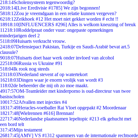
2
18:14
Scholensysteem tegenwoordig?
20
18:14
[Live Eredivisie #1785] We zijn begonnen!
58
18:12
Zou je vreemdgaan in een relatie kunnen vergeven?
62
18:12
Zeikhoek #12 Het moet niet gekker worden # echt !!
189
18:10
[INFLUENCERS #296] Alles is welkom kneuzing of breuk
112
18:10
Roddelpraat onder vuur: ongepaste opmerkingen
minderjarigen deel 2
51
18:09
Huisarts verkracht vrouw.
24
18:07
Defensiepact Pakistan, Turkije en Saudi-Arabië bevat art.5
clausule?
90
18:07
Huisarts doet haar werk onder invloed van alcohol
225
18:06
Russia vs Ukraine #91
5
18:04
Ik rook nog steeds
231
18:03
Nederland stevent af op watertekort
162
18:03
Dingen waar je enorm vrolijk van wordt #3
1
18:02
de beheerder die mij oh zo moe maakt.
49
17:57
OM-Teamleider met kinderporno is oud-directeur van twee
basisscholen
100
17:52
Afvallen met injecties #4
183
17:49
Heracles-voetballer Rai Vloet opgepakt #2 Moordenaar
182
17:48
[Wielrennen #616] Brennan!
227
17:46
Nederlandse plaatsnamen lepeltopic #213 elk gehucht met
een bord telt
3
17:45
Mijn testament
268
17:45
[AMV] VS #1312 spammers van de internationale rechtsorde