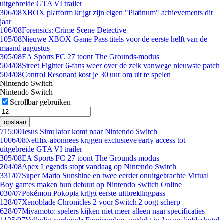
uitgebreide GTA VI trailer
3
06/08
XBOX platform krijgt zijn eigen "Platinum" achievements dit
jaar
1
06/08
Forensics: Crime Scene Detective
1
05/08
Nieuwe XBOX Game Pass titels voor de eerste helft van de
maand augustus
3
05/08
EA Sports FC 27 toont The Grounds-modus
5
04/08
Street Fighter 6-fans weer over de zeik vanwege nieuwste patch
5
04/08
Control Resonant kost je 30 uur om uit te spelen
Nintendo Switch
Nintendo Switch
Scrollbar gebruiken
opslaan
7
15:00
Jesus Simulator komt naar Nintendo Switch
10
06/08
Netflix-abonnees krijgen exclusieve early access tot
uitgebreide GTA VI trailer
3
05/08
EA Sports FC 27 toont The Grounds-modus
2
04/08
Apex Legends stopt vandaag op Nintendo Switch
3
31/07
Super Mario Sunshine en twee eerder onuitgebrachte Virtual
Boy games maken hun debuut op Nintendo Switch Online
0
30/07
Pokémon Pokopia krijgt eerste uitbreidingpass
1
28/07
Xenoblade Chronicles 2 voor Switch 2 oogt scherp
6
28/07
Miyamoto: spelers kijken niet meer alleen naar specificaties
11
25/07
Volledig werkende Famicombox ontdekt in Japans liefdeshotel