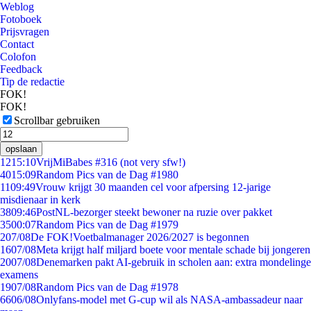
Weblog
Fotoboek
Prijsvragen
Contact
Colofon
Feedback
Tip de redactie
FOK!
FOK!
Scrollbar gebruiken
opslaan
12
15:10
VrijMiBabes #316 (not very sfw!)
40
15:09
Random Pics van de Dag #1980
11
09:49
Vrouw krijgt 30 maanden cel voor afpersing 12-jarige
misdienaar in kerk
38
09:46
PostNL-bezorger steekt bewoner na ruzie over pakket
35
00:07
Random Pics van de Dag #1979
2
07/08
De FOK!Voetbalmanager 2026/2027 is begonnen
16
07/08
Meta krijgt half miljard boete voor mentale schade bij jongeren
20
07/08
Denemarken pakt AI-gebruik in scholen aan: extra mondelinge
examens
19
07/08
Random Pics van de Dag #1978
66
06/08
Onlyfans-model met G-cup wil als NASA-ambassadeur naar