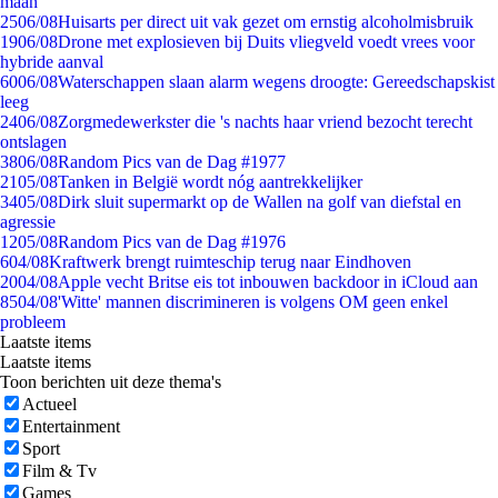
maan
25
06/08
Huisarts per direct uit vak gezet om ernstig alcoholmisbruik
19
06/08
Drone met explosieven bij Duits vliegveld voedt vrees voor
hybride aanval
60
06/08
Waterschappen slaan alarm wegens droogte: Gereedschapskist
leeg
24
06/08
Zorgmedewerkster die 's nachts haar vriend bezocht terecht
ontslagen
38
06/08
Random Pics van de Dag #1977
21
05/08
Tanken in België wordt nóg aantrekkelijker
34
05/08
Dirk sluit supermarkt op de Wallen na golf van diefstal en
agressie
12
05/08
Random Pics van de Dag #1976
6
04/08
Kraftwerk brengt ruimteschip terug naar Eindhoven
20
04/08
Apple vecht Britse eis tot inbouwen backdoor in iCloud aan
85
04/08
'Witte' mannen discrimineren is volgens OM geen enkel
probleem
Laatste items
Laatste items
Toon berichten uit deze thema's
Actueel
Entertainment
Sport
Film & Tv
Games