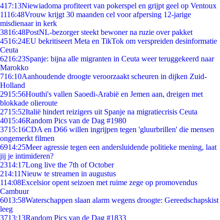
4
17:13
Niewiadoma profiteert van pokerspel en grijpt geel op Ventoux
11
16:48
Vrouw krijgt 30 maanden cel voor afpersing 12-jarige
misdienaar in kerk
38
16:48
PostNL-bezorger steekt bewoner na ruzie over pakket
45
16:24
EU bekritiseert Meta en TikTok om verspreiden desinformatie
Ceuta
62
16:23
Spanje: bijna alle migranten in Ceuta weer teruggekeerd naar
Marokko
7
16:10
Aanhoudende droogte veroorzaakt scheuren in dijken Zuid-
Holland
29
15:56
Houthi's vallen Saoedi-Arabië en Jemen aan, dreigen met
blokkade olieroute
27
15:52
Italië hindert reizigers uit Spanje na migratiecrisis Ceuta
40
15:46
Random Pics van de Dag #1980
37
15:16
CDA en D66 willen ingrijpen tegen 'gluurbrillen' die mensen
ongemerkt filmen
69
14:25
Meer agressie tegen een andersluidende politieke mening, laat
jij je intimideren?
23
14:17
Long live the 7th of October
2
14:11
Nieuw te streamen in augustus
1
14:08
Excelsior opent seizoen met ruime zege op promovendus
Cambuur
60
13:58
Waterschappen slaan alarm wegens droogte: Gereedschapskist
leeg
37
13:13
Random Pics van de Dag #1833