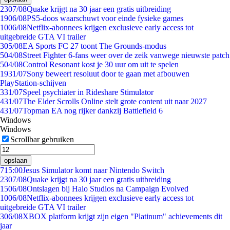
23
07/08
Quake krijgt na 30 jaar een gratis uitbreiding
19
06/08
PS5-doos waarschuwt voor einde fysieke games
10
06/08
Netflix-abonnees krijgen exclusieve early access tot
uitgebreide GTA VI trailer
3
05/08
EA Sports FC 27 toont The Grounds-modus
5
04/08
Street Fighter 6-fans weer over de zeik vanwege nieuwste patch
5
04/08
Control Resonant kost je 30 uur om uit te spelen
19
31/07
Sony beweert resoluut door te gaan met afbouwen
PlayStation-schijven
3
31/07
Speel psychiater in Rideshare Stimulator
4
31/07
The Elder Scrolls Online stelt grote content uit naar 2027
4
31/07
Topman EA nog rijker dankzij Battlefield 6
Windows
Windows
Scrollbar gebruiken
opslaan
7
15:00
Jesus Simulator komt naar Nintendo Switch
23
07/08
Quake krijgt na 30 jaar een gratis uitbreiding
15
06/08
Ontslagen bij Halo Studios na Campaign Evolved
10
06/08
Netflix-abonnees krijgen exclusieve early access tot
uitgebreide GTA VI trailer
3
06/08
XBOX platform krijgt zijn eigen "Platinum" achievements dit
jaar