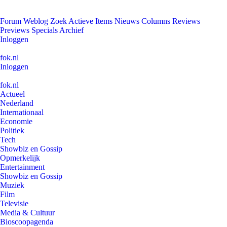
Forum
Weblog
Zoek
Actieve Items
Nieuws
Columns
Reviews
Previews
Specials
Archief
Inloggen
fok.nl
Inloggen
fok.nl
Actueel
Nederland
Internationaal
Economie
Politiek
Tech
Showbiz en Gossip
Opmerkelijk
Entertainment
Showbiz en Gossip
Muziek
Film
Televisie
Media & Cultuur
Bioscoopagenda