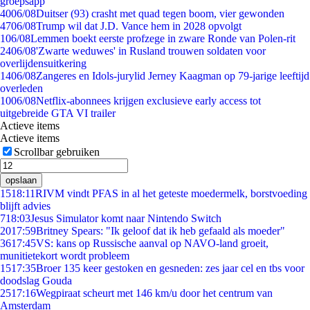
groepsapp
40
06/08
Duitser (93) crasht met quad tegen boom, vier gewonden
47
06/08
Trump wil dat J.D. Vance hem in 2028 opvolgt
1
06/08
Lemmen boekt eerste profzege in zware Ronde van Polen-rit
24
06/08
'Zwarte weduwes' in Rusland trouwen soldaten voor
overlijdensuitkering
14
06/08
Zangeres en Idols-jurylid Jerney Kaagman op 79-jarige leeftijd
overleden
10
06/08
Netflix-abonnees krijgen exclusieve early access tot
uitgebreide GTA VI trailer
Actieve items
Actieve items
Scrollbar gebruiken
opslaan
15
18:11
RIVM vindt PFAS in al het geteste moedermelk, borstvoeding
blijft advies
7
18:03
Jesus Simulator komt naar Nintendo Switch
20
17:59
Britney Spears: "Ik geloof dat ik heb gefaald als moeder"
36
17:45
VS: kans op Russische aanval op NAVO-land groeit,
munitietekort wordt probleem
15
17:35
Broer 135 keer gestoken en gesneden: zes jaar cel en tbs voor
doodslag Gouda
25
17:16
Wegpiraat scheurt met 146 km/u door het centrum van
Amsterdam