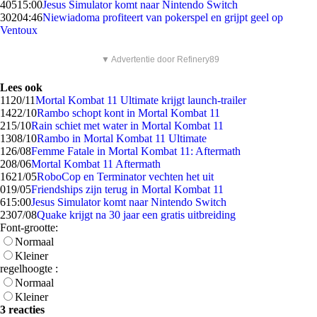
405
15:00
Jesus Simulator komt naar Nintendo Switch
302
04:46
Niewiadoma profiteert van pokerspel en grijpt geel op
Ventoux
▼ Advertentie door Refinery89
Lees ook
11
20/11
Mortal Kombat 11 Ultimate krijgt launch-trailer
14
22/10
Rambo schopt kont in Mortal Kombat 11
2
15/10
Rain schiet met water in Mortal Kombat 11
13
08/10
Rambo in Mortal Kombat 11 Ultimate
1
26/08
Femme Fatale in Mortal Kombat 11: Aftermath
2
08/06
Mortal Kombat 11 Aftermath
16
21/05
RoboCop en Terminator vechten het uit
0
19/05
Friendships zijn terug in Mortal Kombat 11
6
15:00
Jesus Simulator komt naar Nintendo Switch
23
07/08
Quake krijgt na 30 jaar een gratis uitbreiding
Font-grootte:
Normaal
Kleiner
regelhoogte :
Normaal
Kleiner
3 reacties