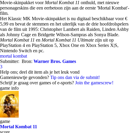
Movie-skinpakket voor
Mortal Kombat 11
onthuld, met nieuwe
personageskins die een eerbetoon zijn aan de eerste 'Mortal Kombat'-
film.
Het Klassic MK Movie-skinpakket is nu digitaal beschikbaar voor €
5,99 en bevat de stemmen en het uiterlijk van de drie hoofdrolspelers
van de film uit 1995: Christopher Lambert als Raiden, Linden Ashby
als Johnny Cage en Bridgette Wilson-Sampras als Sonya Blade.
Mortal Kombat 11
en
Mortal Kombat 11 Ultimate
zijn uit op
PlayStation 4 en PlayStation 5, Xbox One en Xbox Series X|S,
Nintendo Switch en pc.
mortal kombat
Submitter:
Bron:
Warner Bros. Games
3
Help ons; deel dit item als je het leuk vond
Gamenieuwtje gevonden?
Tip ons dan via de submit!
Schrijf je graag over games of e-sports?
Join the gamescrew!
game info
game
Mortal Kombat 11
score