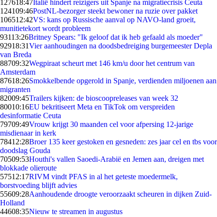
1276
18:47
Italië hindert reizigers uit Spanje na migratiecrisis Ceuta
1241
09:46
PostNL-bezorger steekt bewoner na ruzie over pakket
1065
12:42
VS: kans op Russische aanval op NAVO-land groeit,
munitietekort wordt probleem
931
13:26
Britney Spears: "Ik geloof dat ik heb gefaald als moeder"
929
18:31
Vier aanhoudingen na doodsbedreiging burgemeester Depla
van Breda
887
09:32
Wegpiraat scheurt met 146 km/u door het centrum van
Amsterdam
876
18:26
Smokkelbende opgerold in Spanje, verdienden miljoenen aan
migranten
820
09:45
Trailers kijken: de bioscoopreleases van week 32
800
10:16
EU bekritiseert Meta en TikTok om verspreiden
desinformatie Ceuta
797
09:49
Vrouw krijgt 30 maanden cel voor afpersing 12-jarige
misdienaar in kerk
784
12:28
Broer 135 keer gestoken en gesneden: zes jaar cel en tbs voor
doodslag Gouda
705
09:53
Houthi's vallen Saoedi-Arabië en Jemen aan, dreigen met
blokkade olieroute
575
12:17
RIVM vindt PFAS in al het geteste moedermelk,
borstvoeding blijft advies
556
09:28
Aanhoudende droogte veroorzaakt scheuren in dijken Zuid-
Holland
446
08:35
Nieuw te streamen in augustus