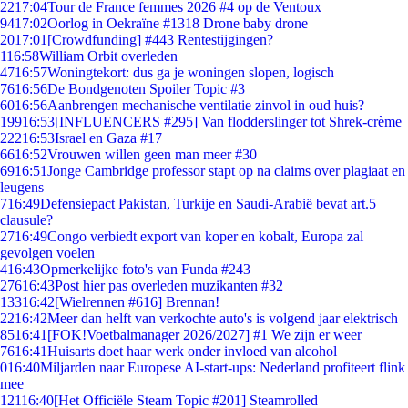
22
17:04
Tour de France femmes 2026 #4 op de Ventoux
94
17:02
Oorlog in Oekraïne #1318 Drone baby drone
20
17:01
[Crowdfunding] #443 Rentestijgingen?
1
16:58
William Orbit overleden
47
16:57
Woningtekort: dus ga je woningen slopen, logisch
76
16:56
De Bondgenoten Spoiler Topic #3
60
16:56
Aanbrengen mechanische ventilatie zinvol in oud huis?
199
16:53
[INFLUENCERS #295] Van flodderslinger tot Shrek-crème
222
16:53
Israel en Gaza #17
66
16:52
Vrouwen willen geen man meer #30
69
16:51
Jonge Cambridge professor stapt op na claims over plagiaat en
leugens
7
16:49
Defensiepact Pakistan, Turkije en Saudi-Arabië bevat art.5
clausule?
27
16:49
Congo verbiedt export van koper en kobalt, Europa zal
gevolgen voelen
4
16:43
Opmerkelijke foto's van Funda #243
276
16:43
Post hier pas overleden muzikanten #32
133
16:42
[Wielrennen #616] Brennan!
22
16:42
Meer dan helft van verkochte auto's is volgend jaar elektrisch
85
16:41
[FOK!Voetbalmanager 2026/2027] #1 We zijn er weer
76
16:41
Huisarts doet haar werk onder invloed van alcohol
0
16:40
Miljarden naar Europese AI-start-ups: Nederland profiteert flink
mee
121
16:40
[Het Officiële Steam Topic #201] Steamrolled