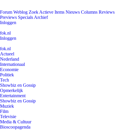
Forum
Weblog
Zoek
Actieve Items
Nieuws
Columns
Reviews
Previews
Specials
Archief
Inloggen
fok.nl
Inloggen
fok.nl
Actueel
Nederland
Internationaal
Economie
Politiek
Tech
Showbiz en Gossip
Opmerkelijk
Entertainment
Showbiz en Gossip
Muziek
Film
Televisie
Media & Cultuur
Bioscoopagenda