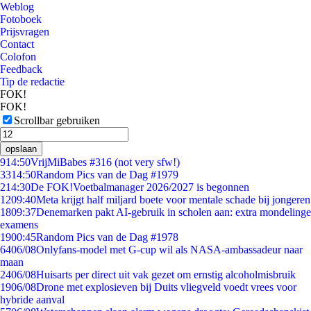
Weblog
Fotoboek
Prijsvragen
Contact
Colofon
Feedback
Tip de redactie
FOK!
FOK!
Scrollbar gebruiken
opslaan
9
14:50
VrijMiBabes #316 (not very sfw!)
33
14:50
Random Pics van de Dag #1979
2
14:30
De FOK!Voetbalmanager 2026/2027 is begonnen
12
09:40
Meta krijgt half miljard boete voor mentale schade bij jongeren
18
09:37
Denemarken pakt AI-gebruik in scholen aan: extra mondelinge
examens
19
00:45
Random Pics van de Dag #1978
64
06/08
Onlyfans-model met G-cup wil als NASA-ambassadeur naar
maan
24
06/08
Huisarts per direct uit vak gezet om ernstig alcoholmisbruik
19
06/08
Drone met explosieven bij Duits vliegveld voedt vrees voor
hybride aanval