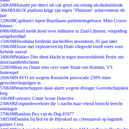
24
06/08
Huisarts per direct uit vak gezet om ernstig alcoholmisbruik
3
06/08
XBOX platform krijgt zijn eigen "Platinum" achievements dit
jaar
12
06/08
Capibara's lopen Braziliaans parlementsgebouw Mato Grosso
binnen
69
06/08
Israël meldt dood twee militairen in Zuid-Libanon, vergelding
aangekondigd
15
06/08
Hiroshima herdenkt slachtoffers atoombom, 81 jaar later
19
06/08
Drone met explosieven bij Duits vliegveld voedt vrees voor
hybride aanval
34
06/08
Wakker Dier dient klacht in tegen insectenfabriek Protix om
duurzaamheidsclaims
22
06/08
Iran en Oman eens over route Straat van Hormuz, VS
buitenspel
26
06/08
NAVO zet wegens Russische provocatie 250% meer
gevechtsvliegtuigen in
57
06/08
Waterschappen slaan alarm wegens droogte: Gereedschapskist
leeg
1
06/08
Forensics: Crime Scene Detective
23
06/08
Zorgmedewerkster die 's nachts haar vriend bezocht terecht
ontslagen
37
06/08
Random Pics van de Dag #1977
18
05/08
Datalek bij Bol en de Bijenkorf na cyberaanval op logistiek
partner Ceva