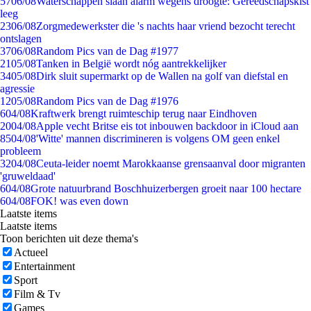
57
06/08
Waterschappen slaan alarm wegens droogte: Gereedschapskist
leeg
23
06/08
Zorgmedewerkster die 's nachts haar vriend bezocht terecht
ontslagen
37
06/08
Random Pics van de Dag #1977
21
05/08
Tanken in België wordt nóg aantrekkelijker
34
05/08
Dirk sluit supermarkt op de Wallen na golf van diefstal en
agressie
12
05/08
Random Pics van de Dag #1976
6
04/08
Kraftwerk brengt ruimteschip terug naar Eindhoven
20
04/08
Apple vecht Britse eis tot inbouwen backdoor in iCloud aan
85
04/08
'Witte' mannen discrimineren is volgens OM geen enkel
probleem
32
04/08
Ceuta-leider noemt Marokkaanse grensaanval door migranten
'gruweldaad'
6
04/08
Grote natuurbrand Boschhuizerbergen groeit naar 100 hectare
6
04/08
FOK! was even down
Laatste items
Laatste items
Toon berichten uit deze thema's
Actueel
Entertainment
Sport
Film & Tv
Games