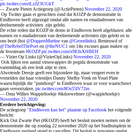
pic.twitter.com/tLzJZ3UGkT
— Zwarte Pieten Actiegroep (@ActiePieten)
November 22, 2020
Op Twitter gaan er geruchten rond dat KOZP de demonstratie in
Eindhoven heeft afgezegd omdat alle namen en emailadressen van
deelnemende activisten zijn gelekt.
De echte reden dat KOZP de demo in Eindhoven heeft afgeblazen: alle
namen en e-mailadressen van deelnemende activisten zijn gelekt en in
ons bezit (hoi
@DoppenMartine
van
@Groenlinks
). Benieuwd of
@TheRebelThePoet
en
@theNUC1
om 14u excuses gaan maken op
de livestream
#KOZP
pic.twitter.com/x9EfnXHBEH
— Vizier Op Links (@VizierOpLinks)
November 22, 2020
Ook lijken een aantal viruswappies de pegida demonstratie van
vanmiddag als een leuk uitje te zien.
Alwetende Deesje geeft een bijzondere tip, maar vergeet even te
vemelden dat haar vriendjes Danny Shelby Vonk en Youri Plate
waarschijnlijk die "puinhoop" in Eindhoven waar ze voor waarschuwt
gaan veroorzaken.
pic.twitter.com/8Os55lV72m
— Oma Willies Wappiehoekje #ikdoewelmee (@wappiehoekje)
November 22, 2020
Eerdere berichtgeving:
De actiegroep
"Eindhoven kan het" plaatste op Facebook
het volgende
bericht:
Kick Out Zwarte Piet (#KOZP) heeft het besluit moeten nemen om de
demonstratie die op zondag 22 november 2020 op het Stadhuisplein in
Eindhoven gepland stond te cancellen. Dit besluit is genomen omdat