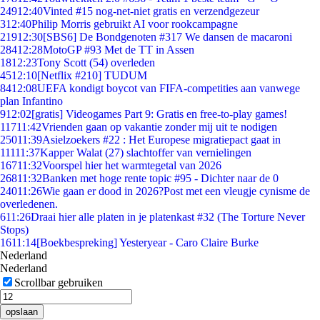
249
12:40
Vinted #15 nog-net-niet gratis en verzendgezeur
3
12:40
Philip Morris gebruikt AI voor rookcampagne
219
12:30
[SBS6] De Bondgenoten #317 We dansen de macaroni
284
12:28
MotoGP #93 Met de TT in Assen
18
12:23
Tony Scott (54) overleden
45
12:10
[Netflix #210] TUDUM
84
12:08
UEFA kondigt boycot van FIFA-competities aan vanwege
plan Infantino
9
12:02
[gratis] Videogames Part 9: Gratis en free-to-play games!
117
11:42
Vrienden gaan op vakantie zonder mij uit te nodigen
250
11:39
Asielzoekers #22 : Het Europese migratiepact gaat in
111
11:37
Kapper Walat (27) slachtoffer van vernielingen
167
11:32
Voorspel hier het warmtegetal van 2026
268
11:32
Banken met hoge rente topic #95 - Dichter naar de 0
240
11:26
Wie gaan er dood in 2026?Post met een vleugje cynisme de
overledenen.
6
11:26
Draai hier alle platen in je platenkast #32 (The Torture Never
Stops)
16
11:14
[Boekbespreking] Yesteryear - Caro Claire Burke
Nederland
Nederland
Scrollbar gebruiken
opslaan