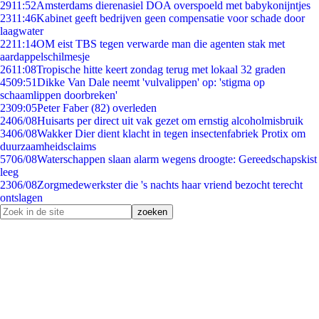
29
11:52
Amsterdams dierenasiel DOA overspoeld met babykonijntjes
23
11:46
Kabinet geeft bedrijven geen compensatie voor schade door
laagwater
22
11:14
OM eist TBS tegen verwarde man die agenten stak met
aardappelschilmesje
26
11:08
Tropische hitte keert zondag terug met lokaal 32 graden
45
09:51
Dikke Van Dale neemt 'vulvalippen' op: 'stigma op
schaamlippen doorbreken'
23
09:05
Peter Faber (82) overleden
24
06/08
Huisarts per direct uit vak gezet om ernstig alcoholmisbruik
34
06/08
Wakker Dier dient klacht in tegen insectenfabriek Protix om
duurzaamheidsclaims
57
06/08
Waterschappen slaan alarm wegens droogte: Gereedschapskist
leeg
23
06/08
Zorgmedewerkster die 's nachts haar vriend bezocht terecht
ontslagen