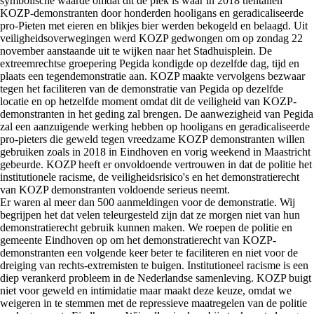
symbolische waarde omdat dit de plek is waar in 2018 tientallen
KOZP-demonstranten door honderden hooligans en geradicaliseerde
pro-Pieten met eieren en blikjes bier werden bekogeld en belaagd. Uit
veiligheidsoverwegingen werd KOZP gedwongen om op zondag 22
november aanstaande uit te wijken naar het Stadhuisplein. De
extreemrechtse groepering Pegida kondigde op dezelfde dag, tijd en
plaats een tegendemonstratie aan. KOZP maakte vervolgens bezwaar
tegen het faciliteren van de demonstratie van Pegida op dezelfde
locatie en op hetzelfde moment omdat dit de veiligheid van KOZP-
demonstranten in het geding zal brengen. De aanwezigheid van Pegida
zal een aanzuigende werking hebben op hooligans en geradicaliseerde
pro-pieters die geweld tegen vreedzame KOZP demonstranten willen
gebruiken zoals in 2018 in Eindhoven en vorig weekend in Maastricht
gebeurde. KOZP heeft er onvoldoende vertrouwen in dat de politie het
institutionele racisme, de veiligheidsrisico's en het demonstratierecht
van KOZP demonstranten voldoende serieus neemt.
Er waren al meer dan 500 aanmeldingen voor de demonstratie. Wij
begrijpen het dat velen teleurgesteld zijn dat ze morgen niet van hun
demonstratierecht gebruik kunnen maken. We roepen de politie en
gemeente Eindhoven op om het demonstratierecht van KOZP-
demonstranten een volgende keer beter te faciliteren en niet voor de
dreiging van rechts-extremisten te buigen. Institutioneel racisme is een
diep verankerd probleem in de Nederlandse samenleving. KOZP buigt
niet voor geweld en intimidatie maar maakt deze keuze, omdat we
weigeren in te stemmen met de repressieve maatregelen van de politie