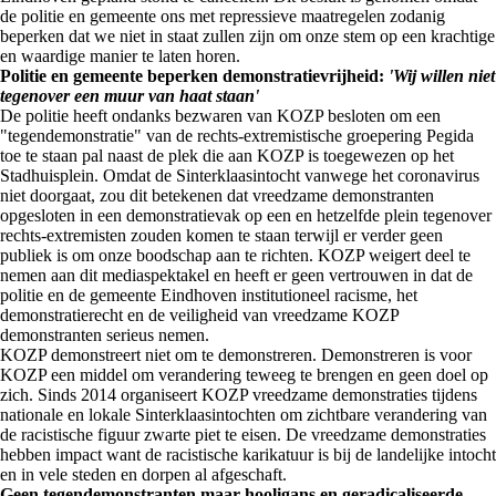
de politie en gemeente ons met repressieve maatregelen zodanig
beperken dat we niet in staat zullen zijn om onze stem op een krachtige
en waardige manier te laten horen.
Politie en gemeente beperken demonstratievrijheid:
'Wij willen niet
tegenover een muur van haat staan'
De politie heeft ondanks bezwaren van KOZP besloten om een
"tegendemonstratie" van de rechts-extremistische groepering Pegida
toe te staan pal naast de plek die aan KOZP is toegewezen op het
Stadhuisplein. Omdat de Sinterklaasintocht vanwege het coronavirus
niet doorgaat, zou dit betekenen dat vreedzame demonstranten
opgesloten in een demonstratievak op een en hetzelfde plein tegenover
rechts-extremisten zouden komen te staan terwijl er verder geen
publiek is om onze boodschap aan te richten. KOZP weigert deel te
nemen aan dit mediaspektakel en heeft er geen vertrouwen in dat de
politie en de gemeente Eindhoven institutioneel racisme, het
demonstratierecht en de veiligheid van vreedzame KOZP
demonstranten serieus nemen.
KOZP demonstreert niet om te demonstreren. Demonstreren is voor
KOZP een middel om verandering teweeg te brengen en geen doel op
zich. Sinds 2014 organiseert KOZP vreedzame demonstraties tijdens
nationale en lokale Sinterklaasintochten om zichtbare verandering van
de racistische figuur zwarte piet te eisen. De vreedzame demonstraties
hebben impact want de racistische karikatuur is bij de landelijke intocht
en in vele steden en dorpen al afgeschaft.
Geen tegendemonstranten maar hooligans en geradicaliseerde