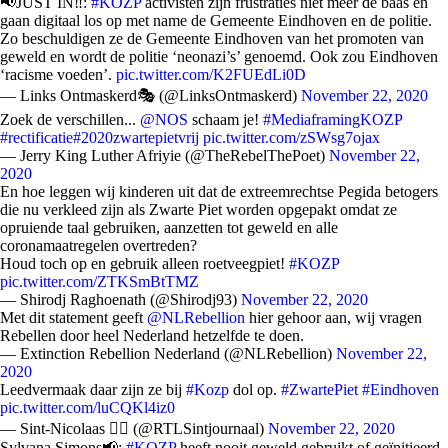
📢JUST IN‼️:
#KOZP
activisten zijn frustraties niet meer de baas en
gaan digitaal los op met name de Gemeente Eindhoven en de politie.
Zo beschuldigen ze de Gemeente Eindhoven van het promoten van
geweld en wordt de politie ‘neonazi’s’ genoemd. Ook zou Eindhoven
‘racisme voeden’.
pic.twitter.com/K2FUEdLi0D
— Links Ontmaskerd🎭 (@LinksOntmaskerd)
November 22, 2020
Zoek de verschillen...
@NOS
schaam je!
#MediaframingKOZP
#rectificatie
#2020zwartepietvrij
pic.twitter.com/zSWsg7ojax
— Jerry King Luther Afriyie (@TheRebelThePoet)
November 22,
2020
En hoe leggen wij kinderen uit dat de extreemrechtse Pegida betogers
die nu verkleed zijn als Zwarte Piet worden opgepakt omdat ze
opruiende taal gebruiken, aanzetten tot geweld en alle
coronamaatregelen overtreden?
Houd toch op en gebruik alleen roetveegpiet!
#KOZP
pic.twitter.com/ZTKSmBtTMZ
— Shirodj Raghoenath (@Shirodj93)
November 22, 2020
Met dit statement geeft
@NLRebellion
hier gehoor aan, wij vragen
Rebellen door heel Nederland hetzelfde te doen.
— Extinction Rebellion Nederland (@NLRebellion)
November 22,
2020
Leedvermaak daar zijn ze bij
#Kozp
dol op.
#ZwartePiet
#Eindhoven
pic.twitter.com/luCQKl4iz0
— Sint-Nicolaas 🧙‍♂️ (@RTLSintjournaal)
November 22, 2020
Sylvana Simons📢:
#KOZP
heeft nooit geweld gebruikt of geïnitieerd.