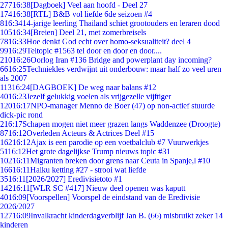
277
16:38
[Dagboek] Veel aan hoofd - Deel 27
174
16:38
[RTL] B&B vol liefde 6de seizoen #4
8
16:34
14-jarige leerling Thailand schiet grootouders en leraren dood
105
16:34
[Breien] Deel 21, met zomerbreisels
78
16:33
Hoe denkt God echt over homo-seksualiteit? deel 4
99
16:29
Teltopic #1563 tel door en door en door....
210
16:26
Oorlog Iran #136 Bridge and powerplant day incoming?
66
16:25
Techniekles verdwijnt uit onderbouw: maar half zo veel uren
als 2007
113
16:24
[DAGBOEK] De weg naar balans #12
40
16:23
Jezelf gelukkig voelen als vrijgezelle vijftiger
120
16:17
NPO-manager Menno de Boer (47) op non-actief stuurde
dick-pic rond
2
16:17
Schapen mogen niet meer grazen langs Waddenzee (Droogte)
87
16:12
Overleden Acteurs & Actrices Deel #15
162
16:12
Ajax is een parodie op een voetbalclub #7 Vuurwerkjes
51
16:12
Het grote dagelijkse Trump nieuws topic #31
102
16:11
Migranten breken door grens naar Ceuta in Spanje,l #10
166
16:11
Haiku ketting #27 - strooi wat liefde
35
16:11
[2026/2027] Eredivisietoto #1
142
16:11
[WLR SC #417] Nieuw deel openen was kaputt
40
16:09
[Voorspellen] Voorspel de eindstand van de Eredivisie
2026/2027
127
16:09
Invalkracht kinderdagverblijf Jan B. (66) misbruikt zeker 14
kinderen