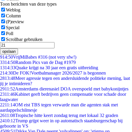
Toon berichten van deze types
Weblog
Column
(P)review
Special
Poll
Scrollbar gebruiken
opslaan
9
14:50
VrijMiBabes #316 (not very sfw!)
33
14:50
Random Pics van de Dag #1979
13
14:33
Quake krijgt na 30 jaar een gratis uitbreiding
2
14:30
De FOK!Voetbalmanager 2026/2027 is begonnen
28
13:48
Meer agressie tegen een andersluidende politieke mening, laat
jij je intimideren?
29
11:52
Amsterdams dierenasiel DOA overspoeld met babykonijntjes
23
11:46
Kabinet geeft bedrijven geen compensatie voor schade door
laagwater
22
11:14
OM eist TBS tegen verwarde man die agenten stak met
aardappelschilmesje
26
11:08
Tropische hitte keert zondag terug met lokaal 32 graden
24
10:12
Trump grijpt weer in op automatisch staatsburgerschap bij
geboorte in VS
45
09:51
Dikke Van Dale neemt 'vulvalippen' op: 'stigma op