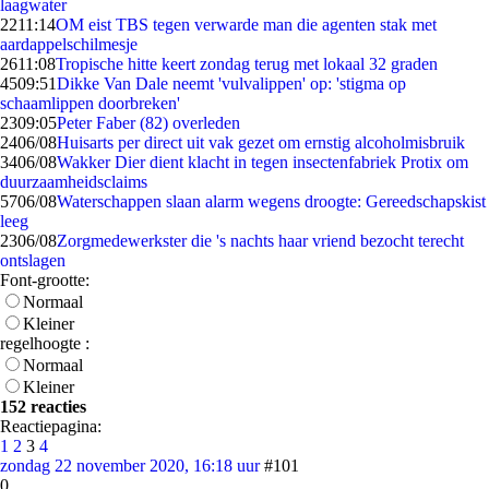
laagwater
22
11:14
OM eist TBS tegen verwarde man die agenten stak met
aardappelschilmesje
26
11:08
Tropische hitte keert zondag terug met lokaal 32 graden
45
09:51
Dikke Van Dale neemt 'vulvalippen' op: 'stigma op
schaamlippen doorbreken'
23
09:05
Peter Faber (82) overleden
24
06/08
Huisarts per direct uit vak gezet om ernstig alcoholmisbruik
34
06/08
Wakker Dier dient klacht in tegen insectenfabriek Protix om
duurzaamheidsclaims
57
06/08
Waterschappen slaan alarm wegens droogte: Gereedschapskist
leeg
23
06/08
Zorgmedewerkster die 's nachts haar vriend bezocht terecht
ontslagen
Font-grootte:
Normaal
Kleiner
regelhoogte :
Normaal
Kleiner
152 reacties
Reactiepagina:
1
2
3
4
zondag 22 november 2020, 16:18 uur
#101
0