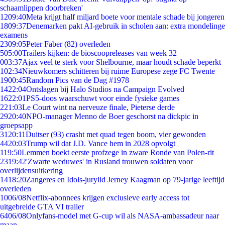
schaamlippen doorbreken'
12
09:40
Meta krijgt half miljard boete voor mentale schade bij jongeren
18
09:37
Denemarken pakt AI-gebruik in scholen aan: extra mondelinge
examens
23
09:05
Peter Faber (82) overleden
5
05:00
Trailers kijken: de bioscoopreleases van week 32
0
03:37
Ajax veel te sterk voor Shelbourne, maar houdt schade beperkt
1
02:34
Nieuwkomers schitteren bij ruime Europese zege FC Twente
19
00:45
Random Pics van de Dag #1978
14
22:04
Ontslagen bij Halo Studios na Campaign Evolved
16
22:01
PS5-doos waarschuwt voor einde fysieke games
2
21:03
Le Court wint na nerveuze finale, Pieterse derde
29
20:40
NPO-manager Menno de Boer geschorst na dickpic in
groepsapp
31
20:11
Duitser (93) crasht met quad tegen boom, vier gewonden
44
20:03
Trump wil dat J.D. Vance hem in 2028 opvolgt
1
19:50
Lemmen boekt eerste profzege in zware Ronde van Polen-rit
23
19:42
'Zwarte weduwes' in Rusland trouwen soldaten voor
overlijdensuitkering
14
18:20
Zangeres en Idols-jurylid Jerney Kaagman op 79-jarige leeftijd
overleden
10
06/08
Netflix-abonnees krijgen exclusieve early access tot
uitgebreide GTA VI trailer
64
06/08
Onlyfans-model met G-cup wil als NASA-ambassadeur naar
maan