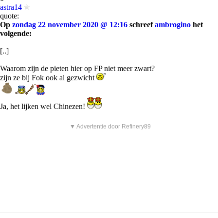
astra14
quote:
Op
zondag 22 november 2020 @ 12:16
schreef
ambrogino
het
volgende:
[..]
Waarom zijn de pieten hier op FP niet meer zwart?
zijn ze bij Fok ook al gezwicht
Ja, het lijken wel Chinezen!
▼ Advertentie door Refinery89