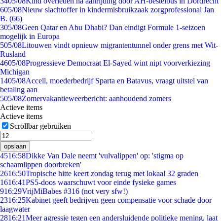
34
05/08
Kind overleden na aanrijding door AH-bestelbus in Dordrecht
6
05/08
Nieuw slachtoffer in kindermisbruikzaak zorgprofessional Jan
B. (66)
3
05/08
Geen Qatar en Abu Dhabi? Dan eindigt Formule 1-seizoen
mogelijk in Europa
5
05/08
Litouwen vindt opnieuw migrantentunnel onder grens met Wit-
Rusland
46
05/08
Progressieve Democraat El-Sayed wint nipt voorverkiezing
Michigan
14
05/08
Accell, moederbedrijf Sparta en Batavus, vraagt uitstel van
betaling aan
5
05/08
Zomervakantieweerbericht: aanhoudend zomers
Actieve items
Actieve items
Scrollbar gebruiken
opslaan
45
16:58
Dikke Van Dale neemt 'vulvalippen' op: 'stigma op
schaamlippen doorbreken'
26
16:50
Tropische hitte keert zondag terug met lokaal 32 graden
16
16:41
PS5-doos waarschuwt voor einde fysieke games
9
16:29
VrijMiBabes #316 (not very sfw!)
23
16:25
Kabinet geeft bedrijven geen compensatie voor schade door
laagwater
28
16:21
Meer agressie tegen een andersluidende politieke mening, laat