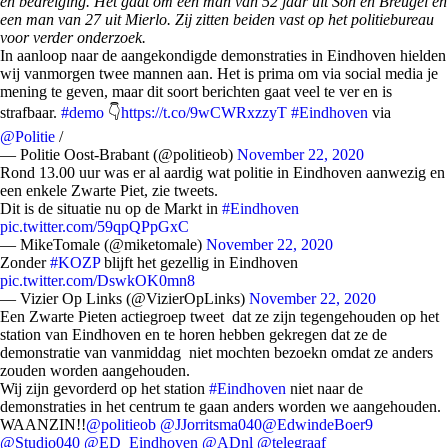
en bedreiging. Het gaat om een man van 52 jaar uit Son en Breugel en
een man van 27 uit Mierlo. Zij zitten beiden vast op het politiebureau
voor verder onderzoek.
In aanloop naar de aangekondigde demonstraties in Eindhoven hielden
wij vanmorgen twee mannen aan. Het is prima om via social media je
mening te geven, maar dit soort berichten gaat veel te ver en is
strafbaar.
#demo
👇
https://t.co/9wCWRxzzyT
#Eindhoven
via
@Politie
/
— Politie Oost-Brabant (@politieob)
November 22, 2020
Rond 13.00 uur was er al aardig wat politie in Eindhoven aanwezig en
een enkele Zwarte Piet, zie tweets.
Dit is de situatie nu op de Markt in
#Eindhoven
pic.twitter.com/59qpQPpGxC
— MikeTomale (@miketomale)
November 22, 2020
Zonder
#KOZP
blijft het gezellig in Eindhoven
pic.twitter.com/DswkOK0mn8
— Vizier Op Links (@VizierOpLinks)
November 22, 2020
Een Zwarte Pieten actiegroep tweet dat ze zijn tegengehouden op het
station van Eindhoven en te horen hebben gekregen dat ze de
demonstratie van vanmiddag niet mochten bezoekn omdat ze anders
zouden worden aangehouden.
Wij zijn gevorderd op het station
#Eindhoven
niet naar de
demonstraties in het centrum te gaan anders worden we aangehouden.
WAANZIN!!
@politieob
@JJorritsma040
@EdwindeBoer9
@Studio040
@ED_Eindhoven
@ADnl
@telegraaf