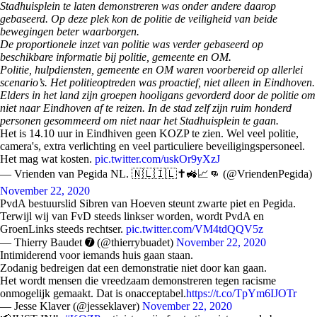
Stadhuisplein te laten demonstreren was onder andere daarop
gebaseerd. Op deze plek kon de politie de veiligheid van beide
bewegingen beter waarborgen.
De proportionele inzet van politie was verder gebaseerd op
beschikbare informatie bij politie, gemeente en OM.
Politie, hulpdiensten, gemeente en OM waren voorbereid op allerlei
scenario’s. Het politieoptreden was proactief, niet alleen in Eindhoven.
Elders in het land zijn groepen hooligans gevorderd door de politie om
niet naar Eindhoven af te reizen. In de stad zelf zijn ruim honderd
personen gesommeerd om niet naar het Stadhuisplein te gaan.
Het is 14.10 uur in Eindhiven geen KOZP te zien. Wel veel politie,
camera's, extra verlichting en veel particuliere beveiligingspersoneel.
Het mag wat kosten.
pic.twitter.com/uskOr9yXzJ
— Vrienden van Pegida NL. 🇳🇱🇮🇱✝️🚜📈👊 (@VriendenPegida)
November 22, 2020
PvdA bestuurslid Sibren van Hoeven steunt zwarte piet en Pegida.
Terwijl wij van FvD steeds linkser worden, wordt PvdA en
GroenLinks steeds rechtser.
pic.twitter.com/VM4tdQQV5z
— Thierry Baudet ➐ (@thierrybuadet)
November 22, 2020
Intimiderend voor iemands huis gaan staan.
Zodanig bedreigen dat een demonstratie niet door kan gaan.
Het wordt mensen die vreedzaam demonstreren tegen racisme
onmogelijk gemaakt. Dat is onacceptabel.
https://t.co/TpYm6IJOTr
— Jesse Klaver (@jesseklaver)
November 22, 2020