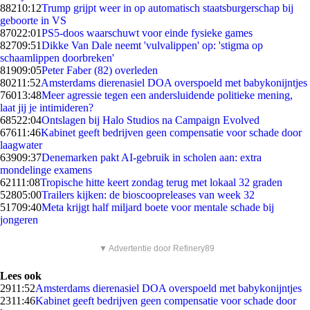
882
10:12
Trump grijpt weer in op automatisch staatsburgerschap bij
geboorte in VS
870
22:01
PS5-doos waarschuwt voor einde fysieke games
827
09:51
Dikke Van Dale neemt 'vulvalippen' op: 'stigma op
schaamlippen doorbreken'
819
09:05
Peter Faber (82) overleden
802
11:52
Amsterdams dierenasiel DOA overspoeld met babykonijntjes
760
13:48
Meer agressie tegen een andersluidende politieke mening,
laat jij je intimideren?
685
22:04
Ontslagen bij Halo Studios na Campaign Evolved
676
11:46
Kabinet geeft bedrijven geen compensatie voor schade door
laagwater
639
09:37
Denemarken pakt AI-gebruik in scholen aan: extra
mondelinge examens
621
11:08
Tropische hitte keert zondag terug met lokaal 32 graden
528
05:00
Trailers kijken: de bioscoopreleases van week 32
517
09:40
Meta krijgt half miljard boete voor mentale schade bij
jongeren
▼ Advertentie door Refinery89
Lees ook
29
11:52
Amsterdams dierenasiel DOA overspoeld met babykonijntjes
23
11:46
Kabinet geeft bedrijven geen compensatie voor schade door