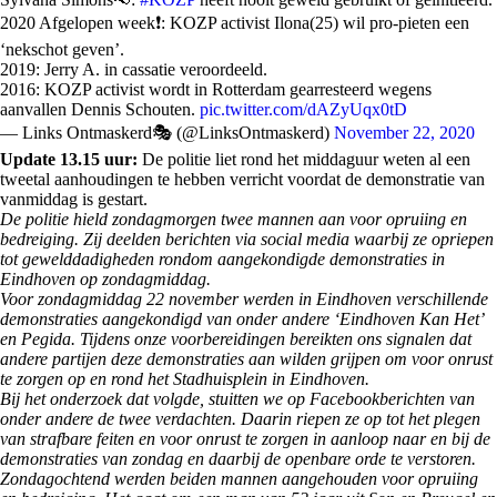
2020 Afgelopen week❗️: KOZP activist Ilona(25) wil pro-pieten een
‘nekschot geven’.
2019: Jerry A. in cassatie veroordeeld.
2016: KOZP activist wordt in Rotterdam gearresteerd wegens
aanvallen Dennis Schouten.
pic.twitter.com/dAZyUqx0tD
— Links Ontmaskerd🎭 (@LinksOntmaskerd)
November 22, 2020
Update 13.15 uur:
De politie liet rond het middaguur weten al een
tweetal aanhoudingen te hebben verricht voordat de demonstratie van
vanmiddag is gestart.
De politie hield zondagmorgen twee mannen aan voor opruiing en
bedreiging. Zij deelden berichten via social media waarbij ze opriepen
tot gewelddadigheden rondom aangekondigde demonstraties in
Eindhoven op zondagmiddag.
Voor zondagmiddag 22 november werden in Eindhoven verschillende
demonstraties aangekondigd van onder andere ‘Eindhoven Kan Het’
en Pegida. Tijdens onze voorbereidingen bereikten ons signalen dat
andere partijen deze demonstraties aan wilden grijpen om voor onrust
te zorgen op en rond het Stadhuisplein in Eindhoven.
Bij het onderzoek dat volgde, stuitten we op Facebookberichten van
onder andere de twee verdachten. Daarin riepen ze op tot het plegen
van strafbare feiten en voor onrust te zorgen in aanloop naar en bij de
demonstraties van zondag en daarbij de openbare orde te verstoren.
Zondagochtend werden beiden mannen aangehouden voor opruiing