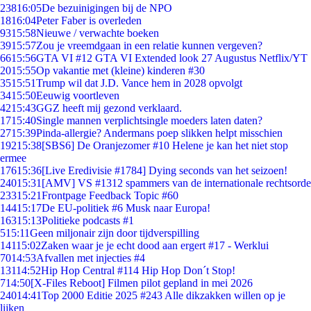
238
16:05
De bezuinigingen bij de NPO
18
16:04
Peter Faber is overleden
93
15:58
Nieuwe / verwachte boeken
39
15:57
Zou je vreemdgaan in een relatie kunnen vergeven?
66
15:56
GTA VI #12 GTA VI Extended look 27 Augustus Netflix/YT
20
15:55
Op vakantie met (kleine) kinderen #30
35
15:51
Trump wil dat J.D. Vance hem in 2028 opvolgt
34
15:50
Eeuwig voortleven
42
15:43
GGZ heeft mij gezond verklaard.
17
15:40
Single mannen verplichtsingle moeders laten daten?
27
15:39
Pinda-allergie? Andermans poep slikken helpt misschien
192
15:38
[SBS6] De Oranjezomer #10 Helene je kan het niet stop
ermee
176
15:36
[Live Eredivisie #1784] Dying seconds van het seizoen!
240
15:31
[AMV] VS #1312 spammers van de internationale rechtsorde
233
15:21
Frontpage Feedback Topic #60
144
15:17
De EU-politiek #6 Musk naar Europa!
163
15:13
Politieke podcasts #1
5
15:11
Geen miljonair zijn door tijdverspilling
141
15:02
Zaken waar je je echt dood aan ergert #17 - Werklui
70
14:53
Afvallen met injecties #4
131
14:52
Hip Hop Central #114 Hip Hop Don´t Stop!
7
14:50
[X-Files Reboot] Filmen pilot gepland in mei 2026
240
14:41
Top 2000 Editie 2025 #243 Alle dikzakken willen op je
lijken