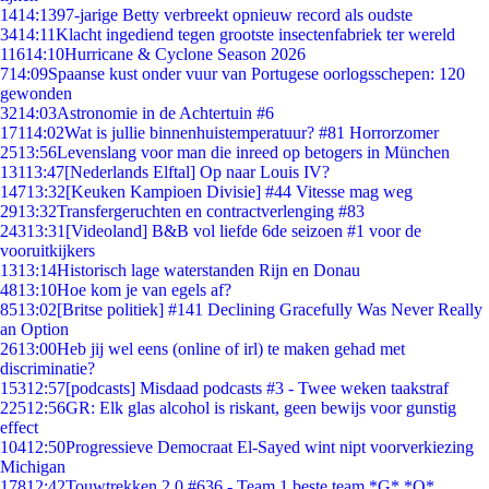
14
14:13
97-jarige Betty verbreekt opnieuw record als oudste
34
14:11
Klacht ingediend tegen grootste insectenfabriek ter wereld
116
14:10
Hurricane & Cyclone Season 2026
7
14:09
Spaanse kust onder vuur van Portugese oorlogsschepen: 120
gewonden
32
14:03
Astronomie in de Achtertuin #6
171
14:02
Wat is jullie binnenhuistemperatuur? #81 Horrorzomer
25
13:56
Levenslang voor man die inreed op betogers in München
131
13:47
[Nederlands Elftal] Op naar Louis IV?
147
13:32
[Keuken Kampioen Divisie] #44 Vitesse mag weg
29
13:32
Transfergeruchten en contractverlenging #83
243
13:31
[Videoland] B&B vol liefde 6de seizoen #1 voor de
vooruitkijkers
13
13:14
Historisch lage waterstanden Rijn en Donau
48
13:10
Hoe kom je van egels af?
85
13:02
[Britse politiek] #141 Declining Gracefully Was Never Really
an Option
26
13:00
Heb jij wel eens (online of irl) te maken gehad met
discriminatie?
153
12:57
[podcasts] Misdaad podcasts #3 - Twee weken taakstraf
225
12:56
GR: Elk glas alcohol is riskant, geen bewijs voor gunstig
effect
104
12:50
Progressieve Democraat El-Sayed wint nipt voorverkiezing
Michigan
178
12:42
Touwtrekken 2.0 #636 - Team 1 beste team *G* *O*