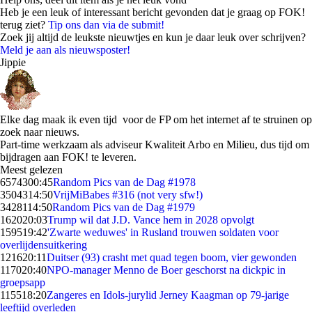
Heb je een leuk of interessant bericht gevonden dat je graag op FOK!
terug ziet?
Tip ons dan via de submit!
Zoek jij altijd de leukste nieuwtjes en kun je daar leuk over schrijven?
Meld je aan als nieuwsposter!
Jippie
Elke dag maak ik even tijd voor de FP om het internet af te struinen op
zoek naar nieuws.
Part-time werkzaam als adviseur Kwaliteit Arbo en Milieu, dus tijd om
bijdragen aan FOK! te leveren.
Meest gelezen
65743
00:45
Random Pics van de Dag #1978
35043
14:50
VrijMiBabes #316 (not very sfw!)
34281
14:50
Random Pics van de Dag #1979
1620
20:03
Trump wil dat J.D. Vance hem in 2028 opvolgt
1595
19:42
'Zwarte weduwes' in Rusland trouwen soldaten voor
overlijdensuitkering
1216
20:11
Duitser (93) crasht met quad tegen boom, vier gewonden
1170
20:40
NPO-manager Menno de Boer geschorst na dickpic in
groepsapp
1155
18:20
Zangeres en Idols-jurylid Jerney Kaagman op 79-jarige
leeftijd overleden