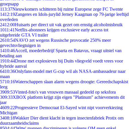
groepsapp
1
13:37
Nieuwkomers schitteren bij ruime Europese zege FC Twente
14
12:19
Zangeres en Idols-jurylid Jerney Kaagman op 79-jarige leeftijd
overleden
24
12:00
Huisarts per direct uit vak gezet om ernstig alcoholmisbruik
10
11:41
Netflix-abonnees krijgen exclusieve early access tot
uitgebreide GTA VI trailer
26
10:54
NAVO zet wegens Russische provocatie 250% meer
gevechtsvliegtuigen in
14
10:46
Accell, moederbedrijf Sparta en Batavus, vraagt uitstel van
betaling aan
19
10:44
Drone met explosieven bij Duits vliegveld voedt vrees voor
hybride aanval
64
10:36
Onlyfans-model met G-cup wil als NASA-ambassadeur naar
maan
57
10:16
Waterschappen slaan alarm wegens droogte: Gereedschapskist
leeg
39
09:53
Vinted-foto's van vrouwen massaal gedeeld op seksfora
3
09:33
XBOX platform krijgt zijn eigen "Platinum" achievements dit
jaar
46
09:22
Progressieve Democraat El-Sayed wint nipt voorverkiezing
Michigan
34
08:18
Wakker Dier dient klacht in tegen insectenfabriek Protix om
duurzaamheidsclaims
85
04:44
'Witte' mannen discrimineren is volgens OM geen enkel