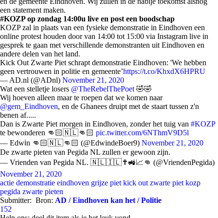
en de gemeente Eindhoven. Wij zullen in de nabije toekomst alsnog
een statement maken.
#KOZP op zondag 14:00u live en post een boodschap
KOZP zal in plaats van een fysieke demonstratie in Eindhoven een
online protest houden door van 14:00 tot 15:00 via Instagram live in
gesprek te gaan met verschillende demonstranten uit Eindhoven en
andere delen van het land.
Kick Out Zwarte Piet schrapt demonstratie Eindhoven: 'We hebben
geen vertrouwen in politie en gemeente’
https://t.co/KhxdX6HPRU
— AD.nl (@ADnl)
November 21, 2020
Wat een stelletje losers
@TheRebelThePoet
🤣🤣
Wij hoeven alleen maar te roepen dat we komen naar
@gem_Eindhoven
, en de Ghanees druipt met de staart tussen z'n
benen af.....
Dan is Zwarte Piet morgen in Eindhoven, zonder het tuig van
#KOZP
te bewonderen 👊🏻🇳🇱👊🏻
pic.twitter.com/6NThmV9D5l
— Edwℹ️n 👊🏻🇳🇱👊🏻 (@EdwindeBoer9)
November 21, 2020
De zwarte pieten van Pegida NL zullen er gewoon zijn.
— Vrienden van Pegida NL. 🇳🇱🇮🇱✝️🚜📈👊 (@VriendenPegida)
November 21, 2020
actie
demonstratie
eindhoven
grijze piet
kick out zwarte piet
kozp
pegida
zwarte pieten
Submitter:
Bron:
AD / Eindhoven kan het / Politie
152
Help ons; deel dit item als je het leuk vond