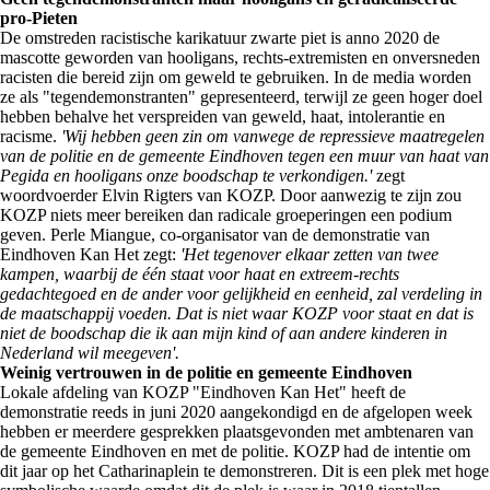
pro-Pieten
De omstreden racistische karikatuur zwarte piet is anno 2020 de
mascotte geworden van hooligans, rechts-extremisten en onversneden
racisten die bereid zijn om geweld te gebruiken. In de media worden
ze als "tegendemonstranten" gepresenteerd, terwijl ze geen hoger doel
hebben behalve het verspreiden van geweld, haat, intolerantie en
racisme.
'Wij hebben geen zin om vanwege de repressieve maatregelen
van de politie en de gemeente Eindhoven tegen een muur van haat van
Pegida en hooligans onze boodschap te verkondigen.'
zegt
woordvoerder Elvin Rigters van KOZP. Door aanwezig te zijn zou
KOZP niets meer bereiken dan radicale groeperingen een podium
geven. Perle Miangue, co-organisator van de demonstratie van
Eindhoven Kan Het zegt:
'Het tegenover elkaar zetten van twee
kampen, waarbij de één staat voor haat en extreem-rechts
gedachtegoed en de ander voor gelijkheid en eenheid, zal verdeling in
de maatschappij voeden. Dat is niet waar KOZP voor staat en dat is
niet de boodschap die ik aan mijn kind of aan andere kinderen in
Nederland wil meegeven'.
Weinig vertrouwen in de politie en gemeente Eindhoven
Lokale afdeling van KOZP "Eindhoven Kan Het" heeft de
demonstratie reeds in juni 2020 aangekondigd en de afgelopen week
hebben er meerdere gesprekken plaatsgevonden met ambtenaren van
de gemeente Eindhoven en met de politie. KOZP had de intentie om
dit jaar op het Catharinaplein te demonstreren. Dit is een plek met hoge