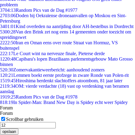
probleem
37
04:13
Random Pics van de Dag #1977
27
03:06
Doden bij Oekraïense droneaanvallen op Moskou en Sint-
Petersburg
34
01:01
Kind overleden na aanrijding door AH-bestelbus in Dordrecht
53
00:28
Van den Brink zet nog eens 14 gemeenten onder toezicht om
spreidingswet
22
22:50
Iran en Oman eens over route Straat van Hormuz, VS
buitenspel
2
22:17
Le Court wint na nerveuze finale, Pieterse derde
12
20:48
Capibara's lopen Braziliaans parlementsgebouw Mato Grosso
binnen
5
20:30
Zomervakantieweerbericht: aanhoudend zomers
1
20:21
Lemmen boekt eerste profzege in zware Ronde van Polen-rit
15
19:45
Hiroshima herdenkt slachtoffers atoombom, 81 jaar later
21
19:34
OM: vierde verdachte (18) vast op verdenking van beramen
aanslag
19
19:25
Random Pics van de Dag #1978
8
18:19
In Spider-Man: Brand New Day is Spidey echt weer Spidey
Forum
Forum
Scrollbar gebruiken
opslaan