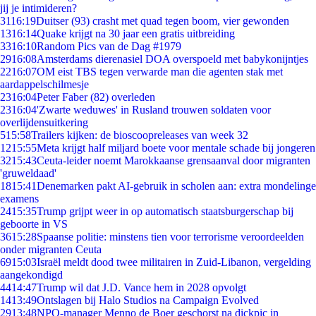
jij je intimideren?
31
16:19
Duitser (93) crasht met quad tegen boom, vier gewonden
13
16:14
Quake krijgt na 30 jaar een gratis uitbreiding
33
16:10
Random Pics van de Dag #1979
29
16:08
Amsterdams dierenasiel DOA overspoeld met babykonijntjes
22
16:07
OM eist TBS tegen verwarde man die agenten stak met
aardappelschilmesje
23
16:04
Peter Faber (82) overleden
23
16:04
'Zwarte weduwes' in Rusland trouwen soldaten voor
overlijdensuitkering
5
15:58
Trailers kijken: de bioscoopreleases van week 32
12
15:55
Meta krijgt half miljard boete voor mentale schade bij jongeren
32
15:43
Ceuta-leider noemt Marokkaanse grensaanval door migranten
'gruweldaad'
18
15:41
Denemarken pakt AI-gebruik in scholen aan: extra mondelinge
examens
24
15:35
Trump grijpt weer in op automatisch staatsburgerschap bij
geboorte in VS
36
15:28
Spaanse politie: minstens tien voor terrorisme veroordeelden
onder migranten Ceuta
69
15:03
Israël meldt dood twee militairen in Zuid-Libanon, vergelding
aangekondigd
44
14:47
Trump wil dat J.D. Vance hem in 2028 opvolgt
14
13:49
Ontslagen bij Halo Studios na Campaign Evolved
29
13:48
NPO-manager Menno de Boer geschorst na dickpic in