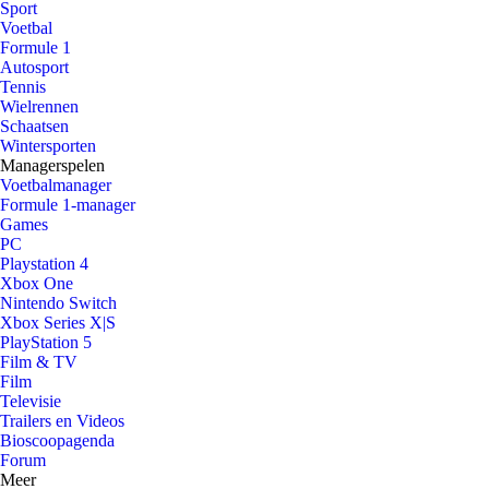
Sport
Voetbal
Formule 1
Autosport
Tennis
Wielrennen
Schaatsen
Wintersporten
Managerspelen
Voetbalmanager
Formule 1-manager
Games
PC
Playstation 4
Xbox One
Nintendo Switch
Xbox Series X|S
PlayStation 5
Film & TV
Film
Televisie
Trailers en Videos
Bioscoopagenda
Forum
Meer