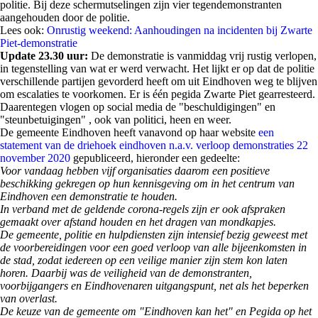
politie. Bij deze schermutselingen zijn vier tegendemonstranten
aangehouden door de politie.
Lees ook:
Onrustig weekend: Aanhoudingen na incidenten bij Zwarte
Piet-demonstratie
Update 23.30 uur:
De demonstratie is vanmiddag vrij rustig verlopen,
in tegenstelling van wat er werd verwacht. Het lijkt er op dat de politie
verschillende partijen gevorderd heeft om uit Eindhoven weg te blijven
om escalaties te voorkomen. Er is één pegida Zwarte Piet gearresteerd.
Daarentegen vlogen op social media de "beschuldigingen" en
"steunbetuigingen" , ook van politici, heen en weer.
De gemeente Eindhoven heeft vanavond op haar website
een
statement van de driehoek eindhoven n.a.v. verloop demonstraties 22
november 2020
gepubliceerd, hieronder een gedeelte:
Voor vandaag hebben vijf organisaties daarom een positieve
beschikking gekregen op hun kennisgeving om in het centrum van
Eindhoven een demonstratie te houden.
In verband met de geldende corona-regels zijn er ook afspraken
gemaakt over afstand houden en het dragen van mondkapjes.
De gemeente, politie en hulpdiensten zijn intensief bezig geweest met
de voorbereidingen voor een goed verloop van alle bijeenkomsten in
de stad, zodat iedereen op een veilige manier zijn stem kon laten
horen. Daarbij was de veiligheid van de demonstranten,
voorbijgangers en Eindhovenaren uitgangspunt, net als het beperken
van overlast.
De keuze van de gemeente om "Eindhoven kan het" en Pegida op het