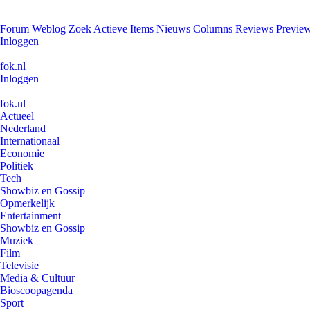
Forum
Weblog
Zoek
Actieve Items
Nieuws
Columns
Reviews
Previe
Inloggen
fok.nl
Inloggen
fok.nl
Actueel
Nederland
Internationaal
Economie
Politiek
Tech
Showbiz en Gossip
Opmerkelijk
Entertainment
Showbiz en Gossip
Muziek
Film
Televisie
Media & Cultuur
Bioscoopagenda
Sport