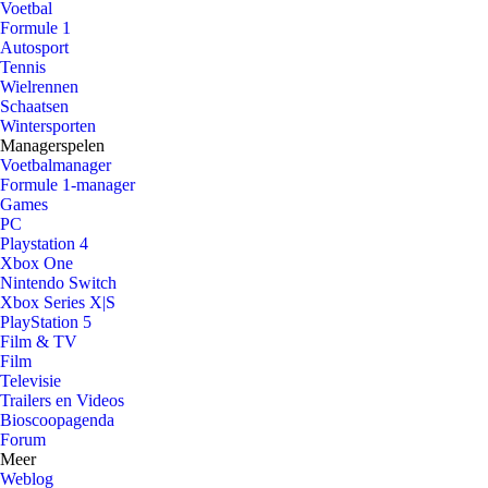
Voetbal
Formule 1
Autosport
Tennis
Wielrennen
Schaatsen
Wintersporten
Managerspelen
Voetbalmanager
Formule 1-manager
Games
PC
Playstation 4
Xbox One
Nintendo Switch
Xbox Series X|S
PlayStation 5
Film & TV
Film
Televisie
Trailers en Videos
Bioscoopagenda
Forum
Meer
Weblog