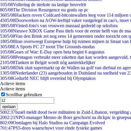
1
05/08
Vollering de sterkste na lastige heuvelrit
8
05/08
The Division Resurgence nu gratis op pc
36
05/08
Hackers roven Coldcard-bitcoinwallets leeg voor 114 miljoen d
45
05/08
Doorwerken na AOW-leeftijd vaker vastgelegd in cao's, moet
38
05/08
Vinted-foto's van vrouwen massaal gedeeld op seksfora
1
05/08
Nieuwe XBOX Game Pass titels voor de eerste helft van de ma
53
05/08
Van den Brink zet nog eens 14 gemeenten onder toezicht om s
18
05/08
Iran overweegt Europese hulp bij ruimen mijnen in Straat va
3
05/08
EA Sports FC 27 toont The Grounds-modus
1
05/08
Gears of War: E-Day open beta begint 6 augustus
36
05/08
Pentagon verbruikt meer raketten dan kan worden aangevuld, t
21
05/08
Tanken in België wordt nóg aantrekkelijker
34
05/08
Dirk sluit supermarkt op de Wallen na golf van diefstal en agre
13
05/08
Nederlander (23) aangehouden in Duitsland na snelheid van 
3
05/08
Gedurfd NEC blijft overeind bij Olympiakos
Actieve items
Actieve items
Scrollbar gebruiken
opslaan
50
02:37
Israël meldt dood twee militairen in Zuid-Libanon, vergeldin
20
02:21
NPO-manager Menno de Boer geschorst na dickpic in groeps
8
02:09
Ontslagen bij Halo Studios na Campaign Evolved
7
01:47
PS5-doos waarschuwt voor einde fysieke games