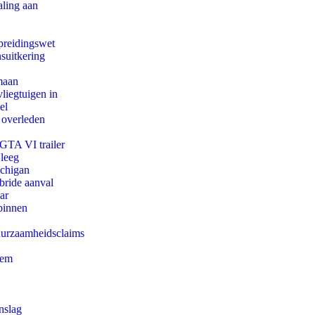
aling aan
preidingswet
suitkering
maan
iegtuigen in
el
 overleden
 GTA VI trailer
 leeg
ichigan
bride aanval
ar
binnen
duurzaamheidsclaims
eem
nslag