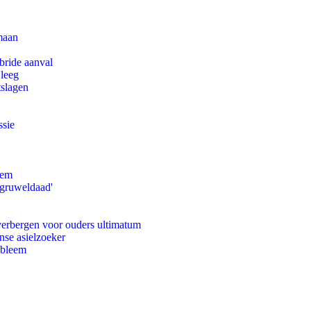
maan
bride aanval
 leeg
tslagen
ssie
eem
'gruweldaad'
 verbergen voor ouders ultimatum
nse asielzoeker
obleem