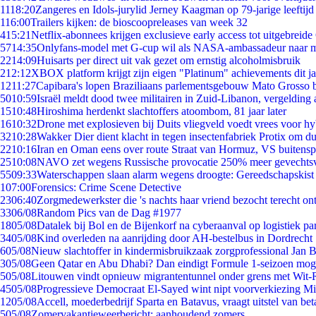
11
18:20
Zangeres en Idols-jurylid Jerney Kaagman op 79-jarige leeftijd
1
16:00
Trailers kijken: de bioscoopreleases van week 32
4
15:21
Netflix-abonnees krijgen exclusieve early access tot uitgebreide
57
14:35
Onlyfans-model met G-cup wil als NASA-ambassadeur naar 
22
14:09
Huisarts per direct uit vak gezet om ernstig alcoholmisbruik
2
12:12
XBOX platform krijgt zijn eigen "Platinum" achievements dit ja
12
11:27
Capibara's lopen Braziliaans parlementsgebouw Mato Grosso 
50
10:59
Israël meldt dood twee militairen in Zuid-Libanon, vergeldin
15
10:48
Hiroshima herdenkt slachtoffers atoombom, 81 jaar later
16
10:32
Drone met explosieven bij Duits vliegveld voedt vrees voor hy
32
10:28
Wakker Dier dient klacht in tegen insectenfabriek Protix om 
22
10:16
Iran en Oman eens over route Straat van Hormuz, VS buitensp
25
10:08
NAVO zet wegens Russische provocatie 250% meer gevechtsvl
55
09:33
Waterschappen slaan alarm wegens droogte: Gereedschapskist
1
07:00
Forensics: Crime Scene Detective
23
06:40
Zorgmedewerkster die 's nachts haar vriend bezocht terecht on
33
06/08
Random Pics van de Dag #1977
18
05/08
Datalek bij Bol en de Bijenkorf na cyberaanval op logistiek pa
34
05/08
Kind overleden na aanrijding door AH-bestelbus in Dordrecht
6
05/08
Nieuw slachtoffer in kindermisbruikzaak zorgprofessional Jan B
3
05/08
Geen Qatar en Abu Dhabi? Dan eindigt Formule 1-seizoen moge
5
05/08
Litouwen vindt opnieuw migrantentunnel onder grens met Wit-
45
05/08
Progressieve Democraat El-Sayed wint nipt voorverkiezing M
12
05/08
Accell, moederbedrijf Sparta en Batavus, vraagt uitstel van bet
5
05/08
Zomervakantieweerbericht: aanhoudend zomers