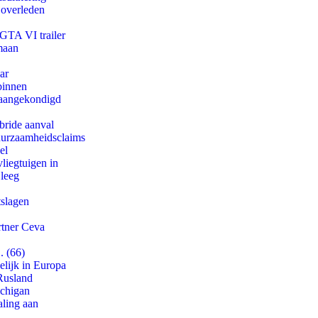
 overleden
 GTA VI trailer
maan
ar
binnen
g aangekondigd
bride aanval
duurzaamheidsclaims
el
iegtuigen in
 leeg
tslagen
rtner Ceva
. (66)
lijk in Europa
Rusland
ichigan
aling aan