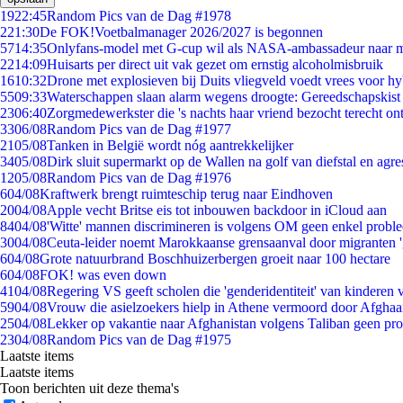
19
22:45
Random Pics van de Dag #1978
2
21:30
De FOK!Voetbalmanager 2026/2027 is begonnen
57
14:35
Onlyfans-model met G-cup wil als NASA-ambassadeur naar 
22
14:09
Huisarts per direct uit vak gezet om ernstig alcoholmisbruik
16
10:32
Drone met explosieven bij Duits vliegveld voedt vrees voor hy
55
09:33
Waterschappen slaan alarm wegens droogte: Gereedschapskist
23
06:40
Zorgmedewerkster die 's nachts haar vriend bezocht terecht on
33
06/08
Random Pics van de Dag #1977
21
05/08
Tanken in België wordt nóg aantrekkelijker
34
05/08
Dirk sluit supermarkt op de Wallen na golf van diefstal en agre
12
05/08
Random Pics van de Dag #1976
6
04/08
Kraftwerk brengt ruimteschip terug naar Eindhoven
20
04/08
Apple vecht Britse eis tot inbouwen backdoor in iCloud aan
84
04/08
'Witte' mannen discrimineren is volgens OM geen enkel probl
30
04/08
Ceuta-leider noemt Marokkaanse grensaanval door migranten 
6
04/08
Grote natuurbrand Boschhuizerbergen groeit naar 100 hectare
6
04/08
FOK! was even down
41
04/08
Regering VS geeft scholen die 'genderidentiteit' van kinderen
59
04/08
Vrouw die asielzoekers hielp in Athene vermoord door Afghaa
25
04/08
Lekker op vakantie naar Afghanistan volgens Taliban geen pr
23
04/08
Random Pics van de Dag #1975
Laatste items
Laatste items
Toon berichten uit deze thema's