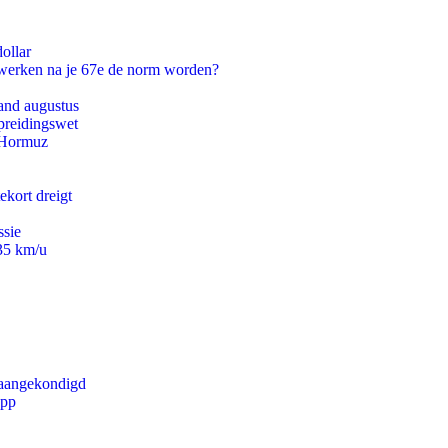
ollar
 werken na je 67e de norm worden?
and augustus
preidingswet
n Hormuz
ekort dreigt
ssie
235 km/u
g aangekondigd
app