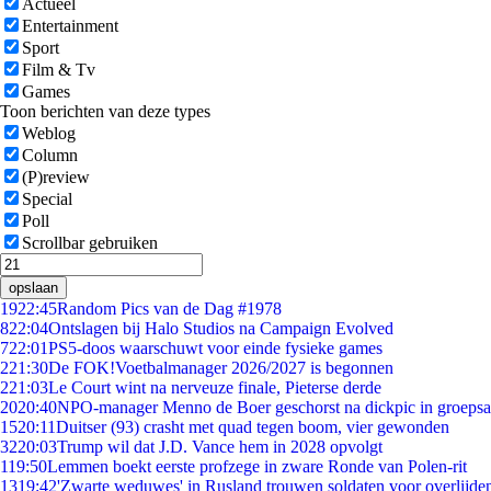
Actueel
Entertainment
Sport
Film & Tv
Games
Toon berichten van deze types
Weblog
Column
(P)review
Special
Poll
Scrollbar gebruiken
opslaan
19
22:45
Random Pics van de Dag #1978
8
22:04
Ontslagen bij Halo Studios na Campaign Evolved
7
22:01
PS5-doos waarschuwt voor einde fysieke games
2
21:30
De FOK!Voetbalmanager 2026/2027 is begonnen
2
21:03
Le Court wint na nerveuze finale, Pieterse derde
20
20:40
NPO-manager Menno de Boer geschorst na dickpic in groeps
15
20:11
Duitser (93) crasht met quad tegen boom, vier gewonden
32
20:03
Trump wil dat J.D. Vance hem in 2028 opvolgt
1
19:50
Lemmen boekt eerste profzege in zware Ronde van Polen-rit
13
19:42
'Zwarte weduwes' in Rusland trouwen soldaten voor overlijden