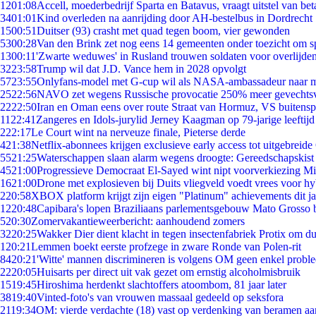
12
01:08
Accell, moederbedrijf Sparta en Batavus, vraagt uitstel van bet
34
01:01
Kind overleden na aanrijding door AH-bestelbus in Dordrecht
15
00:51
Duitser (93) crasht met quad tegen boom, vier gewonden
53
00:28
Van den Brink zet nog eens 14 gemeenten onder toezicht om s
13
00:11
'Zwarte weduwes' in Rusland trouwen soldaten voor overlijden
32
23:58
Trump wil dat J.D. Vance hem in 2028 opvolgt
57
23:55
Onlyfans-model met G-cup wil als NASA-ambassadeur naar 
25
22:56
NAVO zet wegens Russische provocatie 250% meer gevechtsvl
22
22:50
Iran en Oman eens over route Straat van Hormuz, VS buitensp
11
22:41
Zangeres en Idols-jurylid Jerney Kaagman op 79-jarige leeftijd
2
22:17
Le Court wint na nerveuze finale, Pieterse derde
4
21:38
Netflix-abonnees krijgen exclusieve early access tot uitgebreide
55
21:25
Waterschappen slaan alarm wegens droogte: Gereedschapskist
45
21:00
Progressieve Democraat El-Sayed wint nipt voorverkiezing M
16
21:00
Drone met explosieven bij Duits vliegveld voedt vrees voor hy
2
20:58
XBOX platform krijgt zijn eigen "Platinum" achievements dit ja
12
20:48
Capibara's lopen Braziliaans parlementsgebouw Mato Grosso 
5
20:30
Zomervakantieweerbericht: aanhoudend zomers
32
20:25
Wakker Dier dient klacht in tegen insectenfabriek Protix om 
1
20:21
Lemmen boekt eerste profzege in zware Ronde van Polen-rit
84
20:21
'Witte' mannen discrimineren is volgens OM geen enkel probl
22
20:05
Huisarts per direct uit vak gezet om ernstig alcoholmisbruik
15
19:45
Hiroshima herdenkt slachtoffers atoombom, 81 jaar later
38
19:40
Vinted-foto's van vrouwen massaal gedeeld op seksfora
21
19:34
OM: vierde verdachte (18) vast op verdenking van beramen aa