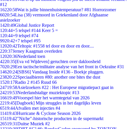
#12
162
20:58
Wat is jullie binnenhuistemperatuur? #81 Horrorzomer
60
20:54
Lisa (38) vermoord in Griekenland door Afghaanse
asielzoeker
14
20:49
Global Justice Report
1
20:44
+5 telspel #144 Keer 5 =
1
20:44
+9 telspel #74
99
20:42
+7 telspel #95
120
20:42
Teltopic #1558 tel door en door en door....
2
20:37
Jerney Kaagman overleden
120
20:36
Nederland toen
42
20:35
[Eva vd Wijdeven] geruchten over dakloosheid
70
20:29
Een tactische/militaire analyse van het front in Oekraïne #31
146
20:24
[SBS6] Vandaag Inside #136 - Boekje pluggen.
238
20:22
Speciaalbieren #80: another one bites the dust
15
20:17
Radio 2 #145 Ruud 66
247
19:58
Asielzoekers #22 : Het Europese migratiepact gaat in
242
19:53
Nederlandstalige muziektopic #13
166
19:49
Voorspel hier het warmtegetal van 2026
22
19:45
[Dagboek] Mijn struggles in het dagelijks leven
65
19:44
Afvallen met injecties #4
114
19:43
Hurricane & Cyclone Season 2026
151
19:42
"Niche"-historische producten in de supermarkt
265
19:31
Duitse Muziek #2
132
19:30
[DRT SC] #6: RendacGoden sponsored by TONZON