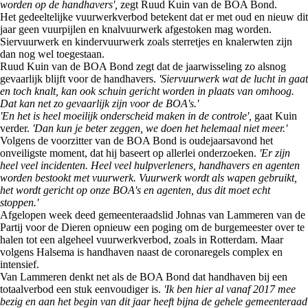
worden op de handhavers',
zegt Ruud Kuin van de BOA Bond.
Het gedeeltelijke vuurwerkverbod betekent dat er met oud en nieuw dit
jaar geen vuurpijlen en knalvuurwerk afgestoken mag worden.
Siervuurwerk en kindervuurwerk zoals sterretjes en knalerwten zijn
dan nog wel toegestaan.
Ruud Kuin van de BOA Bond zegt dat de jaarwisseling zo alsnog
gevaarlijk blijft voor de handhavers.
'Siervuurwerk wat de lucht in gaat
en toch knalt, kan ook schuin gericht worden in plaats van omhoog.
Dat kan net zo gevaarlijk zijn voor de BOA's.'
'En het is heel moeilijk onderscheid maken in de controle',
gaat Kuin
verder.
'Dan kun je beter zeggen, we doen het helemaal niet meer.'
Volgens de voorzitter van de BOA Bond is oudejaarsavond het
onveiligste moment, dat hij baseert op allerlei onderzoeken.
'Er zijn
heel veel incidenten. Heel veel hulpverleners, handhavers en agenten
worden bestookt met vuurwerk. Vuurwerk wordt als wapen gebruikt,
het wordt gericht op onze BOA's en agenten, dus dit moet echt
stoppen.'
Afgelopen week deed gemeenteraadslid Johnas van Lammeren van de
Partij voor de Dieren opnieuw een poging om de burgemeester over te
halen tot een algeheel vuurwerkverbod, zoals in Rotterdam. Maar
volgens Halsema is handhaven naast de coronaregels complex en
intensief.
Van Lammeren denkt net als de BOA Bond dat handhaven bij een
totaalverbod een stuk eenvoudiger is.
'Ik ben hier al vanaf 2017 mee
bezig en aan het begin van dit jaar heeft bijna de gehele gemeenteraad