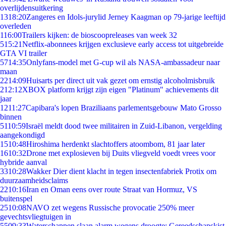
overlijdensuitkering
13
18:20
Zangeres en Idols-jurylid Jerney Kaagman op 79-jarige leeftijd
overleden
1
16:00
Trailers kijken: de bioscoopreleases van week 32
5
15:21
Netflix-abonnees krijgen exclusieve early access tot uitgebreide
GTA VI trailer
57
14:35
Onlyfans-model met G-cup wil als NASA-ambassadeur naar
maan
22
14:09
Huisarts per direct uit vak gezet om ernstig alcoholmisbruik
2
12:12
XBOX platform krijgt zijn eigen "Platinum" achievements dit
jaar
12
11:27
Capibara's lopen Braziliaans parlementsgebouw Mato Grosso
binnen
51
10:59
Israël meldt dood twee militairen in Zuid-Libanon, vergelding
aangekondigd
15
10:48
Hiroshima herdenkt slachtoffers atoombom, 81 jaar later
16
10:32
Drone met explosieven bij Duits vliegveld voedt vrees voor
hybride aanval
33
10:28
Wakker Dier dient klacht in tegen insectenfabriek Protix om
duurzaamheidsclaims
22
10:16
Iran en Oman eens over route Straat van Hormuz, VS
buitenspel
25
10:08
NAVO zet wegens Russische provocatie 250% meer
gevechtsvliegtuigen in
55
09:33
Waterschappen slaan alarm wegens droogte: Gereedschapskist