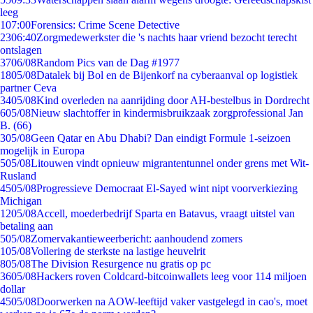
leeg
1
07:00
Forensics: Crime Scene Detective
23
06:40
Zorgmedewerkster die 's nachts haar vriend bezocht terecht
ontslagen
37
06/08
Random Pics van de Dag #1977
18
05/08
Datalek bij Bol en de Bijenkorf na cyberaanval op logistiek
partner Ceva
34
05/08
Kind overleden na aanrijding door AH-bestelbus in Dordrecht
6
05/08
Nieuw slachtoffer in kindermisbruikzaak zorgprofessional Jan
B. (66)
3
05/08
Geen Qatar en Abu Dhabi? Dan eindigt Formule 1-seizoen
mogelijk in Europa
5
05/08
Litouwen vindt opnieuw migrantentunnel onder grens met Wit-
Rusland
45
05/08
Progressieve Democraat El-Sayed wint nipt voorverkiezing
Michigan
12
05/08
Accell, moederbedrijf Sparta en Batavus, vraagt uitstel van
betaling aan
5
05/08
Zomervakantieweerbericht: aanhoudend zomers
1
05/08
Vollering de sterkste na lastige heuvelrit
8
05/08
The Division Resurgence nu gratis op pc
36
05/08
Hackers roven Coldcard-bitcoinwallets leeg voor 114 miljoen
dollar
45
05/08
Doorwerken na AOW-leeftijd vaker vastgelegd in cao's, moet