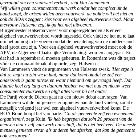
gevraagd om een vuurwerkverbod', zegt Van Lammeren.
'Wij willen geen consumentenvuurwerk omdat het compleet uit de
hand loopt, de artsen willen geen vuurwerk, de politie wil het niet en
ook de BOA's zeggen: kies voor een algeheel vuurwerkverbod. Maar
mevrouw Halsema zegt ik ga het niet uitvoeren.'
Burgemeester Halsema vreest voor ongeregeldheden als er een
algeheel vuurwerkverbod wordt ingesteld. Ook vindt ze het nu te laat
om het nu nog in te voeren omdat de benadeling van de middenstand
heel groot zou zijn. Voor een algeheel vuurwerkverbod moet ook de
APV, de Algemene Plaatselijke Verordening. worden aangepast. En
dat had in september al moeten gebeuren. In Rotterdam was dit traject
vóór de corona-uitbraak al op orde, zegt Halsema.
Van Lammeren vindt de argumenten van Halsema zwak.
'Het erge is
dat ze zegt: nu zijn we te laat, maar dat komt omdat ze zelf een
onderzoek is gaan uitvoeren waar niemand om gevraagd heeft. Dat
duurde heel erg lang en daarom hebben we met oud en nieuw weer
consumentenvuurwerk en blijft alles weer bij het oude.'
De Partij voor de Dieren gaat nu een nieuw debat aanvragen. Van
Lammeren wil de burgemeester opnieuw aan de tand voelen, zodat er
mogelijk volgend jaar wel een algeheel vuurwerkverbod komt. De
BOA Bond hoopt het van harte.
'Ga als gemeente zelf een evenement
organiseren',
zegt Kuin.
'Ik heb begrepen dat zo'n 20 procent van de
mensen maar zelf vuurwerk aanschaft, dat is niet heel veel. De meeste
mensen genieten ervan als anderen het afsteken, dat kan de gemeente
ook verzorgen.'