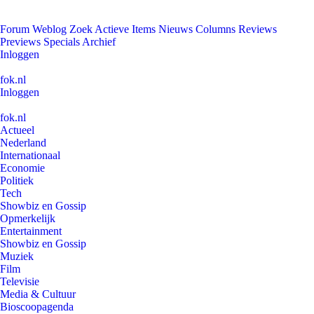
Forum
Weblog
Zoek
Actieve Items
Nieuws
Columns
Reviews
Previews
Specials
Archief
Inloggen
fok.nl
Inloggen
fok.nl
Actueel
Nederland
Internationaal
Economie
Politiek
Tech
Showbiz en Gossip
Opmerkelijk
Entertainment
Showbiz en Gossip
Muziek
Film
Televisie
Media & Cultuur
Bioscoopagenda