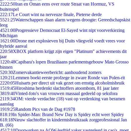
22
22:50
Iran en Oman eens over route Straat van Hormuz, VS
buitenspel
2
22:17
Le Court wint na nerveuze finale, Pieterse derde
55
21:25
Waterschappen slaan alarm wegens droogte: Gereedschapskist
leeg
45
21:00
Progressieve Democraat El-Sayed wint nipt voorverkiezing
Michigan
16
21:00
Drone met explosieven bij Duits vliegveld voedt vrees voor
hybride aanval
2
20:58
XBOX platform krijgt zijn eigen "Platinum" achievements dit
jaar
12
20:48
Capibara's lopen Braziliaans parlementsgebouw Mato Grosso
binnen
5
20:30
Zomervakantieweerbericht: aanhoudend zomers
1
20:21
Lemmen boekt eerste profzege in zware Ronde van Polen-rit
22
20:05
Huisarts per direct uit vak gezet om ernstig alcoholmisbruik
15
19:45
Hiroshima herdenkt slachtoffers atoombom, 81 jaar later
38
19:40
Vinted-foto's van vrouwen massaal gedeeld op seksfora
21
19:34
OM: vierde verdachte (18) vast op verdenking van beramen
aanslag
19
19:25
Random Pics van de Dag #1978
8
18:19
In Spider-Man: Brand New Day is Spidey echt weer Spidey
6
18:18
Nieuw slachtoffer in kindermisbruikzaak zorgprofessional Jan
B. (66)
45
17:10
Doorwerken na AOW-leeftijd vaker vastgelegd in cao's, moet