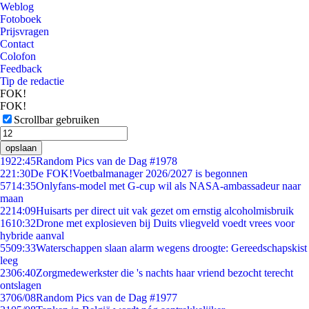
Weblog
Fotoboek
Prijsvragen
Contact
Colofon
Feedback
Tip de redactie
FOK!
FOK!
Scrollbar gebruiken
opslaan
19
22:45
Random Pics van de Dag #1978
2
21:30
De FOK!Voetbalmanager 2026/2027 is begonnen
57
14:35
Onlyfans-model met G-cup wil als NASA-ambassadeur naar
maan
22
14:09
Huisarts per direct uit vak gezet om ernstig alcoholmisbruik
16
10:32
Drone met explosieven bij Duits vliegveld voedt vrees voor
hybride aanval
55
09:33
Waterschappen slaan alarm wegens droogte: Gereedschapskist
leeg
23
06:40
Zorgmedewerkster die 's nachts haar vriend bezocht terecht
ontslagen
37
06/08
Random Pics van de Dag #1977