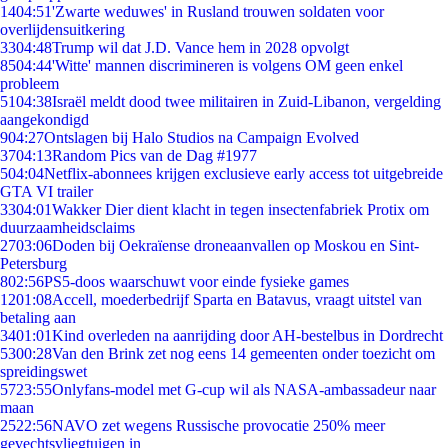
14
04:51
'Zwarte weduwes' in Rusland trouwen soldaten voor
overlijdensuitkering
33
04:48
Trump wil dat J.D. Vance hem in 2028 opvolgt
85
04:44
'Witte' mannen discrimineren is volgens OM geen enkel
probleem
51
04:38
Israël meldt dood twee militairen in Zuid-Libanon, vergelding
aangekondigd
9
04:27
Ontslagen bij Halo Studios na Campaign Evolved
37
04:13
Random Pics van de Dag #1977
5
04:04
Netflix-abonnees krijgen exclusieve early access tot uitgebreide
GTA VI trailer
33
04:01
Wakker Dier dient klacht in tegen insectenfabriek Protix om
duurzaamheidsclaims
27
03:06
Doden bij Oekraïense droneaanvallen op Moskou en Sint-
Petersburg
8
02:56
PS5-doos waarschuwt voor einde fysieke games
12
01:08
Accell, moederbedrijf Sparta en Batavus, vraagt uitstel van
betaling aan
34
01:01
Kind overleden na aanrijding door AH-bestelbus in Dordrecht
53
00:28
Van den Brink zet nog eens 14 gemeenten onder toezicht om
spreidingswet
57
23:55
Onlyfans-model met G-cup wil als NASA-ambassadeur naar
maan
25
22:56
NAVO zet wegens Russische provocatie 250% meer
gevechtsvliegtuigen in