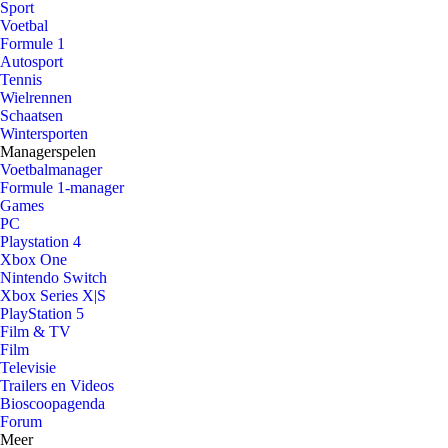
Sport
Voetbal
Formule 1
Autosport
Tennis
Wielrennen
Schaatsen
Wintersporten
Managerspelen
Voetbalmanager
Formule 1-manager
Games
PC
Playstation 4
Xbox One
Nintendo Switch
Xbox Series X|S
PlayStation 5
Film & TV
Film
Televisie
Trailers en Videos
Bioscoopagenda
Forum
Meer