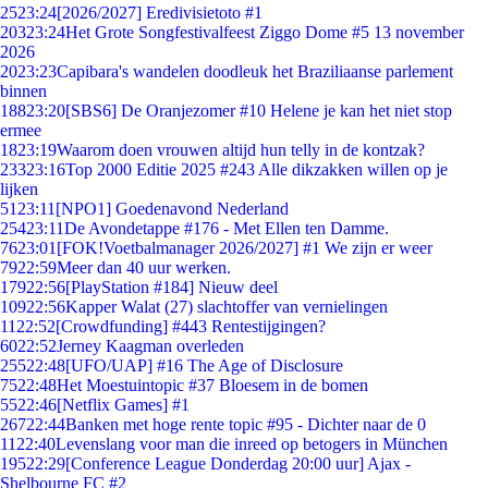
25
23:24
[2026/2027] Eredivisietoto #1
203
23:24
Het Grote Songfestivalfeest Ziggo Dome #5 13 november
2026
20
23:23
Capibara's wandelen doodleuk het Braziliaanse parlement
binnen
188
23:20
[SBS6] De Oranjezomer #10 Helene je kan het niet stop
ermee
18
23:19
Waarom doen vrouwen altijd hun telly in de kontzak?
233
23:16
Top 2000 Editie 2025 #243 Alle dikzakken willen op je
lijken
51
23:11
[NPO1] Goedenavond Nederland
254
23:11
De Avondetappe #176 - Met Ellen ten Damme.
76
23:01
[FOK!Voetbalmanager 2026/2027] #1 We zijn er weer
79
22:59
Meer dan 40 uur werken.
179
22:56
[PlayStation #184] Nieuw deel
109
22:56
Kapper Walat (27) slachtoffer van vernielingen
11
22:52
[Crowdfunding] #443 Rentestijgingen?
60
22:52
Jerney Kaagman overleden
255
22:48
[UFO/UAP] #16 The Age of Disclosure
75
22:48
Het Moestuintopic #37 Bloesem in de bomen
55
22:46
[Netflix Games] #1
267
22:44
Banken met hoge rente topic #95 - Dichter naar de 0
11
22:40
Levenslang voor man die inreed op betogers in München
195
22:29
[Conference League Donderdag 20:00 uur] Ajax -
Shelbourne FC #2