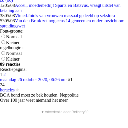
B. (66)
12
05/08
Accell, moederbedrijf Sparta en Batavus, vraagt uitstel van
betaling aan
38
05/08
Vinted-foto's van vrouwen massaal gedeeld op seksfora
53
05/08
Van den Brink zet nog eens 14 gemeenten onder toezicht om
spreidingswet
Font-grootte:
Normaal
Kleiner
regelhoogte :
Normaal
Kleiner
89 reacties
Reactiepagina:
1
2
maandag 26 oktober 2020, 06:26 uur
#1
24
heracles
BOA bond moet ze bek houden. Neppolitie
Over 100 jaar weet niemand het meer
▼ Advertentie door Refinery89