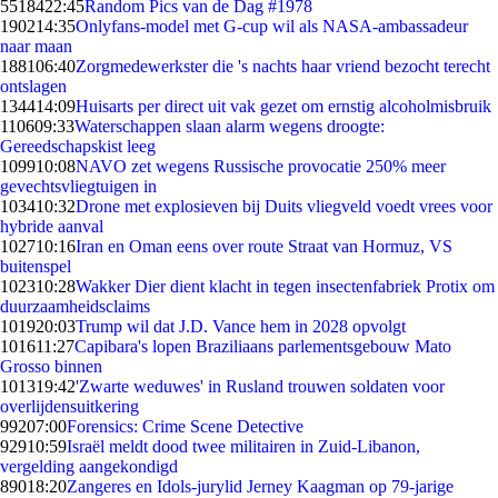
55184
22:45
Random Pics van de Dag #1978
1902
14:35
Onlyfans-model met G-cup wil als NASA-ambassadeur
naar maan
1881
06:40
Zorgmedewerkster die 's nachts haar vriend bezocht terecht
ontslagen
1344
14:09
Huisarts per direct uit vak gezet om ernstig alcoholmisbruik
1106
09:33
Waterschappen slaan alarm wegens droogte:
Gereedschapskist leeg
1099
10:08
NAVO zet wegens Russische provocatie 250% meer
gevechtsvliegtuigen in
1034
10:32
Drone met explosieven bij Duits vliegveld voedt vrees voor
hybride aanval
1027
10:16
Iran en Oman eens over route Straat van Hormuz, VS
buitenspel
1023
10:28
Wakker Dier dient klacht in tegen insectenfabriek Protix om
duurzaamheidsclaims
1019
20:03
Trump wil dat J.D. Vance hem in 2028 opvolgt
1016
11:27
Capibara's lopen Braziliaans parlementsgebouw Mato
Grosso binnen
1013
19:42
'Zwarte weduwes' in Rusland trouwen soldaten voor
overlijdensuitkering
992
07:00
Forensics: Crime Scene Detective
929
10:59
Israël meldt dood twee militairen in Zuid-Libanon,
vergelding aangekondigd
890
18:20
Zangeres en Idols-jurylid Jerney Kaagman op 79-jarige