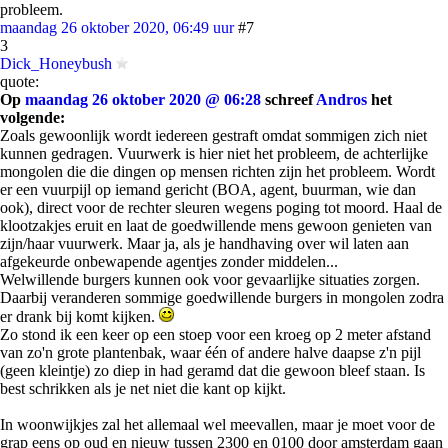
probleem.
maandag 26 oktober 2020, 06:49 uur
#7
3
Dick_Honeybush
quote:
Op
maandag 26 oktober 2020 @ 06:28
schreef
Andros
het
volgende:
Zoals gewoonlijk wordt iedereen gestraft omdat sommigen zich niet
kunnen gedragen. Vuurwerk is hier niet het probleem, de achterlijke
mongolen die die dingen op mensen richten zijn het probleem. Wordt
er een vuurpijl op iemand gericht (BOA, agent, buurman, wie dan
ook), direct voor de rechter sleuren wegens poging tot moord. Haal de
klootzakjes eruit en laat de goedwillende mens gewoon genieten van
zijn/haar vuurwerk. Maar ja, als je handhaving over wil laten aan
afgekeurde onbewapende agentjes zonder middelen...
Welwillende burgers kunnen ook voor gevaarlijke situaties zorgen.
Daarbij veranderen sommige goedwillende burgers in mongolen zodra
er drank bij komt kijken.
Zo stond ik een keer op een stoep voor een kroeg op 2 meter afstand
van zo'n grote plantenbak, waar één of andere halve daapse z'n pijl
(geen kleintje) zo diep in had geramd dat die gewoon bleef staan. Is
best schrikken als je net niet die kant op kijkt.
In woonwijkjes zal het allemaal wel meevallen, maar je moet voor de
grap eens op oud en nieuw tussen 2300 en 0100 door amsterdam gaan