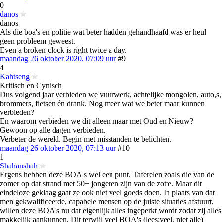
0
danos
danos
Als die boa's en politie wat beter hadden gehandhaafd was er heul
geen probleem geweest.
Even a broken clock is right twice a day.
maandag 26 oktober 2020, 07:09 uur
#9
4
Kahtseng
Kritisch en Cynisch
Dus volgend jaar verbieden we vuurwerk, achtelijke mongolen, auto,s,
brommers, fietsen én drank. Nog meer wat we beter maar kunnen
verbieden?
En waarom verbieden we dit alleen maar met Oud en Nieuw?
Gewoon op alle dagen verbieden.
Verbeter de wereld. Begin met misstanden te belichten.
maandag 26 oktober 2020, 07:13 uur
#10
1
Shahanshah
Ergens hebben deze BOA's wel een punt. Taferelen zoals die van de
zomer op dat strand met 50+ jongeren zijn van de zotte. Maar dit
eindeloze geklaag gaat ze ook niet veel goeds doen. In plaats van dat
men gekwalificeerde, capabele mensen op de juiste situaties afstuurt,
willen deze BOA's nu dat eigenlijk alles ingeperkt wordt zodat zij alles
makkelijk aankunnen. Dit terwijl veel BOA's (lees:veel, niet alle)