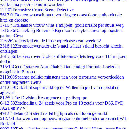
werken na je 67e de norm worden?
1
17:07
Forensics: Crime Scene Detective
56
17:01
Boeren waarschuwen voor lagere oogst door aanhoudende
hitte en droogte
17
16:41
Italiaanse vrouw wint 1 miljoen, gooit kraslot per abuis weg
18
16:36
Datalek bij Bol en de Bijenkorf na cyberaanval op logistiek
partner Ceva
1
16:26
Trailers kijken: de bioscoopreleases van week 32
23
16:12
Zorgmedewerkster die 's nachts haar vriend bezocht terecht
ontslagen
36
15:56
Hackers roven Coldcard-bitcoinwallets leeg voor 114 miljoen
dollar
3
15:13
Geen Qatar en Abu Dhabi? Dan eindigt Formule 1-seizoen
mogelijk in Europa
31
13:00
Spaanse politie: minstens tien voor terrorisme veroordeelden
onder migranten Ceuta
34
12:59
Dirk sluit supermarkt op de Wallen na golf van diefstal en
agressie
8
12:53
The Division Resurgence nu gratis op pc
64
12:53
Zetelpeiling: 24 zetels voor Pro en 18 zetels voor D66, FvD,
JA21 en PVV
49
12:44
Man (25) sterft nadat hij lijm als condoom gebruikt
5
12:43
Litouwen vindt opnieuw migrantentunnel onder grens met Wit-
Rusland
90
09:59
'Belgische' jongeren terroriseren Galderse Meren, maar Boa's