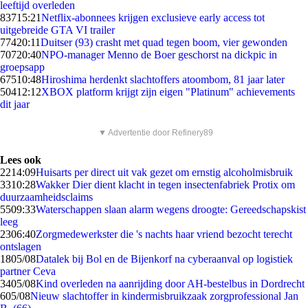
leeftijd overleden
837
15:21
Netflix-abonnees krijgen exclusieve early access tot
uitgebreide GTA VI trailer
774
20:11
Duitser (93) crasht met quad tegen boom, vier gewonden
707
20:40
NPO-manager Menno de Boer geschorst na dickpic in
groepsapp
675
10:48
Hiroshima herdenkt slachtoffers atoombom, 81 jaar later
504
12:12
XBOX platform krijgt zijn eigen "Platinum" achievements
dit jaar
▼ Advertentie door Refinery89
Lees ook
22
14:09
Huisarts per direct uit vak gezet om ernstig alcoholmisbruik
33
10:28
Wakker Dier dient klacht in tegen insectenfabriek Protix om
duurzaamheidsclaims
55
09:33
Waterschappen slaan alarm wegens droogte: Gereedschapskist
leeg
23
06:40
Zorgmedewerkster die 's nachts haar vriend bezocht terecht
ontslagen
18
05/08
Datalek bij Bol en de Bijenkorf na cyberaanval op logistiek
partner Ceva
34
05/08
Kind overleden na aanrijding door AH-bestelbus in Dordrecht
6
05/08
Nieuw slachtoffer in kindermisbruikzaak zorgprofessional Jan