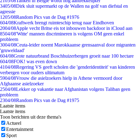
21
05/08
Tanken in België wordt nóg aantrekkelijker
34
05/08
Dirk sluit supermarkt op de Wallen na golf van diefstal en
agressie
12
05/08
Random Pics van de Dag #1976
6
04/08
Kraftwerk brengt ruimteschip terug naar Eindhoven
20
04/08
Apple vecht Britse eis tot inbouwen backdoor in iCloud aan
85
04/08
'Witte' mannen discrimineren is volgens OM geen enkel
probleem
30
04/08
Ceuta-leider noemt Marokkaanse grensaanval door migranten
'gruweldaad'
6
04/08
Grote natuurbrand Boschhuizerbergen groeit naar 100 hectare
6
04/08
FOK! was even down
41
04/08
Regering VS geeft scholen die 'genderidentiteit' van kinderen
verbergen voor ouders ultimatum
59
04/08
Vrouw die asielzoekers hielp in Athene vermoord door
Afghaanse asielzoeker
25
04/08
Lekker op vakantie naar Afghanistan volgens Taliban geen
probleem
23
04/08
Random Pics van de Dag #1975
Laatste items
Laatste items
Toon berichten uit deze thema's
Actueel
Entertainment
Sport