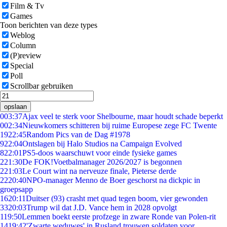
Film & Tv
Games
Toon berichten van deze types
Weblog
Column
(P)review
Special
Poll
Scrollbar gebruiken
opslaan
0
03:37
Ajax veel te sterk voor Shelbourne, maar houdt schade beperkt
0
02:34
Nieuwkomers schitteren bij ruime Europese zege FC Twente
19
22:45
Random Pics van de Dag #1978
9
22:04
Ontslagen bij Halo Studios na Campaign Evolved
8
22:01
PS5-doos waarschuwt voor einde fysieke games
2
21:30
De FOK!Voetbalmanager 2026/2027 is begonnen
2
21:03
Le Court wint na nerveuze finale, Pieterse derde
22
20:40
NPO-manager Menno de Boer geschorst na dickpic in
groepsapp
16
20:11
Duitser (93) crasht met quad tegen boom, vier gewonden
33
20:03
Trump wil dat J.D. Vance hem in 2028 opvolgt
1
19:50
Lemmen boekt eerste profzege in zware Ronde van Polen-rit
14
19:42
'Zwarte weduwes' in Rusland trouwen soldaten voor