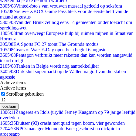
werken na je 67e de norm worden?
38
05/08
Vinted-foto's van vrouwen massaal gedeeld op seksfora
1
05/08
Nieuwe XBOX Game Pass titels voor de eerste helft van de
maand augustus
53
05/08
Van den Brink zet nog eens 14 gemeenten onder toezicht om
spreidingswet
18
05/08
Iran overweegt Europese hulp bij ruimen mijnen in Straat van
Hormuz
3
05/08
EA Sports FC 27 toont The Grounds-modus
1
05/08
Gears of War: E-Day open beta begint 6 augustus
36
05/08
Pentagon verbruikt meer raketten dan kan worden aangevuld,
tekort dreigt
21
05/08
Tanken in België wordt nóg aantrekkelijker
34
05/08
Dirk sluit supermarkt op de Wallen na golf van diefstal en
agressie
Actieve items
Actieve items
Scrollbar gebruiken
opslaan
13
06:11
Zangeres en Idols-jurylid Jerney Kaagman op 79-jarige leeftijd
overleden
16
05:35
Duitser (93) crasht met quad tegen boom, vier gewonden
22
04:53
NPO-manager Menno de Boer geschorst na dickpic in
groepsapp