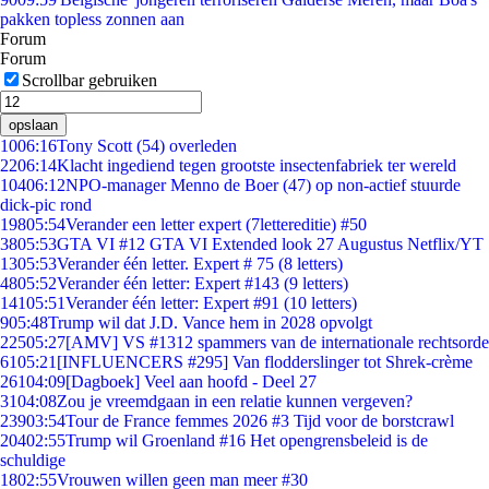
pakken topless zonnen aan
Forum
Forum
Scrollbar gebruiken
opslaan
10
06:16
Tony Scott (54) overleden
22
06:14
Klacht ingediend tegen grootste insectenfabriek ter wereld
104
06:12
NPO-manager Menno de Boer (47) op non-actief stuurde
dick-pic rond
198
05:54
Verander een letter expert (7lettereditie) #50
38
05:53
GTA VI #12 GTA VI Extended look 27 Augustus Netflix/YT
13
05:53
Verander één letter. Expert # 75 (8 letters)
48
05:52
Verander één letter: Expert #143 (9 letters)
141
05:51
Verander één letter: Expert #91 (10 letters)
9
05:48
Trump wil dat J.D. Vance hem in 2028 opvolgt
225
05:27
[AMV] VS #1312 spammers van de internationale rechtsorde
61
05:21
[INFLUENCERS #295] Van flodderslinger tot Shrek-crème
261
04:09
[Dagboek] Veel aan hoofd - Deel 27
31
04:08
Zou je vreemdgaan in een relatie kunnen vergeven?
239
03:54
Tour de France femmes 2026 #3 Tijd voor de borstcrawl
204
02:55
Trump wil Groenland #16 Het opengrensbeleid is de
schuldige
18
02:55
Vrouwen willen geen man meer #30