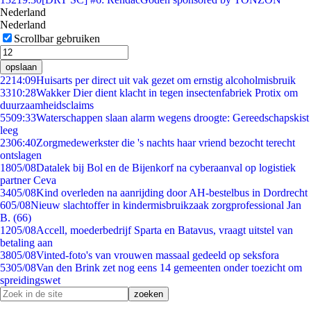
Nederland
Nederland
Scrollbar gebruiken
opslaan
22
14:09
Huisarts per direct uit vak gezet om ernstig alcoholmisbruik
33
10:28
Wakker Dier dient klacht in tegen insectenfabriek Protix om
duurzaamheidsclaims
55
09:33
Waterschappen slaan alarm wegens droogte: Gereedschapskist
leeg
23
06:40
Zorgmedewerkster die 's nachts haar vriend bezocht terecht
ontslagen
18
05/08
Datalek bij Bol en de Bijenkorf na cyberaanval op logistiek
partner Ceva
34
05/08
Kind overleden na aanrijding door AH-bestelbus in Dordrecht
6
05/08
Nieuw slachtoffer in kindermisbruikzaak zorgprofessional Jan
B. (66)
12
05/08
Accell, moederbedrijf Sparta en Batavus, vraagt uitstel van
betaling aan
38
05/08
Vinted-foto's van vrouwen massaal gedeeld op seksfora
53
05/08
Van den Brink zet nog eens 14 gemeenten onder toezicht om
spreidingswet