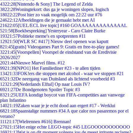
43
22:28
[Nintendo & Sony] The Legend of Zelda
38
22:28
Woningtekort: dus ga je woningen slopen, logisch
180
22:22
Post hier zo vaak mogelijk om 22:22 uur #76
246
22:12
Afbeeldingen die je gemaakt hebt met AI
216
22:05
[UEL/ECL live topic] #160 GOAAAAAAAAAAAAAL
5
21:58
[Boekbespreking] Yesteryear - Caro Claire Burke
193
21:57
Politieke meme's en spotprenten #11
129
21:50
[WLR SC #417] Nieuw deel openen was kaputt
8
21:45
[gratis] Videogames Part 9: Gratis en free-to-play games!
32
21:45
[Voorspellen] Voorspel de eindstand van de Eredivisie
2026/2027
20
21:44
Nieuwe Marvel films. #12
99
21:39
[NPO1] Het Familiediner #23 - te allen tijden
134
21:33
FOK!ers die stoppen met alcohol - waar we stoppen #21
65
21:32
De neergang van Duitsland als lichtend voorbeeld #3
123
21:29
[Nederlands Elftal] Op naar Louis IV?
69
21:27
De Bondgenoten Spoiler Topic #3
83
21:25
UEFA kondigt boycot van FIFA-competities aan vanwege
plan Infantino
140
21:19
Zaken waar je je echt dood aan ergert #17 - Werklui
68
21:18
Spaanstalige nummers #34 A que calor nos pasaremos por el
verano?
111
21:17
[Wielrennen #616] Brennan!
270
21:15
Het enige echte LEGO-topic #45 LEGOOOOOOOOOOO
169
21:13
Wat is op dit moment volgens jou de meest irritante reclame?