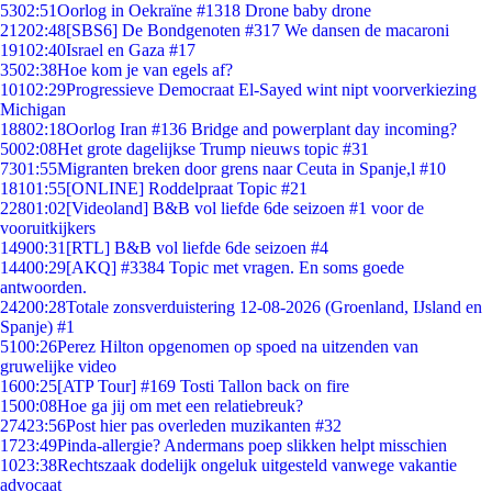
53
02:51
Oorlog in Oekraïne #1318 Drone baby drone
212
02:48
[SBS6] De Bondgenoten #317 We dansen de macaroni
191
02:40
Israel en Gaza #17
35
02:38
Hoe kom je van egels af?
101
02:29
Progressieve Democraat El-Sayed wint nipt voorverkiezing
Michigan
188
02:18
Oorlog Iran #136 Bridge and powerplant day incoming?
50
02:08
Het grote dagelijkse Trump nieuws topic #31
73
01:55
Migranten breken door grens naar Ceuta in Spanje,l #10
181
01:55
[ONLINE] Roddelpraat Topic #21
228
01:02
[Videoland] B&B vol liefde 6de seizoen #1 voor de
vooruitkijkers
149
00:31
[RTL] B&B vol liefde 6de seizoen #4
144
00:29
[AKQ] #3384 Topic met vragen. En soms goede
antwoorden.
242
00:28
Totale zonsverduistering 12-08-2026 (Groenland, IJsland en
Spanje) #1
51
00:26
Perez Hilton opgenomen op spoed na uitzenden van
gruwelijke video
16
00:25
[ATP Tour] #169 Tosti Tallon back on fire
15
00:08
Hoe ga jij om met een relatiebreuk?
274
23:56
Post hier pas overleden muzikanten #32
17
23:49
Pinda-allergie? Andermans poep slikken helpt misschien
10
23:38
Rechtszaak dodelijk ongeluk uitgesteld vanwege vakantie
advocaat