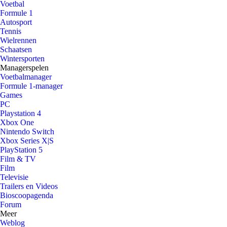
Voetbal
Formule 1
Autosport
Tennis
Wielrennen
Schaatsen
Wintersporten
Managerspelen
Voetbalmanager
Formule 1-manager
Games
PC
Playstation 4
Xbox One
Nintendo Switch
Xbox Series X|S
PlayStation 5
Film & TV
Film
Televisie
Trailers en Videos
Bioscoopagenda
Forum
Meer
Weblog