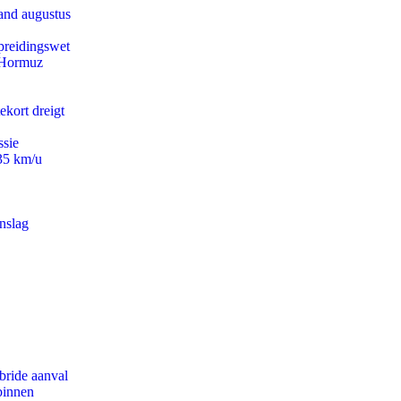
and augustus
preidingswet
n Hormuz
ekort dreigt
ssie
235 km/u
nslag
bride aanval
binnen