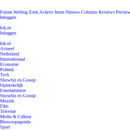
Forum
Weblog
Zoek
Actieve Items
Nieuws
Columns
Reviews
Previe
Inloggen
fok.nl
Inloggen
fok.nl
Actueel
Nederland
Internationaal
Economie
Politiek
Tech
Showbiz en Gossip
Opmerkelijk
Entertainment
Showbiz en Gossip
Muziek
Film
Televisie
Media & Cultuur
Bioscoopagenda
Sport