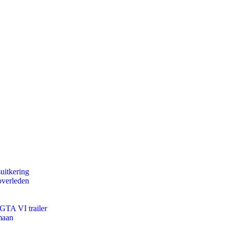
uitkering
overleden
 GTA VI trailer
maan