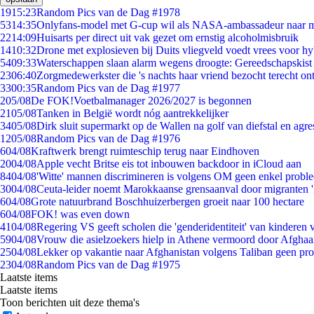
19
15:23
Random Pics van de Dag #1978
53
14:35
Onlyfans-model met G-cup wil als NASA-ambassadeur naar 
22
14:09
Huisarts per direct uit vak gezet om ernstig alcoholmisbruik
14
10:32
Drone met explosieven bij Duits vliegveld voedt vrees voor hy
54
09:33
Waterschappen slaan alarm wegens droogte: Gereedschapskist
23
06:40
Zorgmedewerkster die 's nachts haar vriend bezocht terecht on
33
00:35
Random Pics van de Dag #1977
2
05/08
De FOK!Voetbalmanager 2026/2027 is begonnen
21
05/08
Tanken in België wordt nóg aantrekkelijker
34
05/08
Dirk sluit supermarkt op de Wallen na golf van diefstal en agre
12
05/08
Random Pics van de Dag #1976
6
04/08
Kraftwerk brengt ruimteschip terug naar Eindhoven
20
04/08
Apple vecht Britse eis tot inbouwen backdoor in iCloud aan
84
04/08
'Witte' mannen discrimineren is volgens OM geen enkel probl
30
04/08
Ceuta-leider noemt Marokkaanse grensaanval door migranten 
6
04/08
Grote natuurbrand Boschhuizerbergen groeit naar 100 hectare
6
04/08
FOK! was even down
41
04/08
Regering VS geeft scholen die 'genderidentiteit' van kinderen
59
04/08
Vrouw die asielzoekers hielp in Athene vermoord door Afghaa
25
04/08
Lekker op vakantie naar Afghanistan volgens Taliban geen pr
23
04/08
Random Pics van de Dag #1975
Laatste items
Laatste items
Toon berichten uit deze thema's