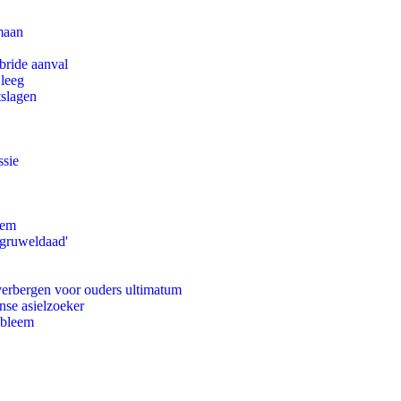
maan
bride aanval
 leeg
tslagen
ssie
eem
'gruweldaad'
 verbergen voor ouders ultimatum
nse asielzoeker
obleem