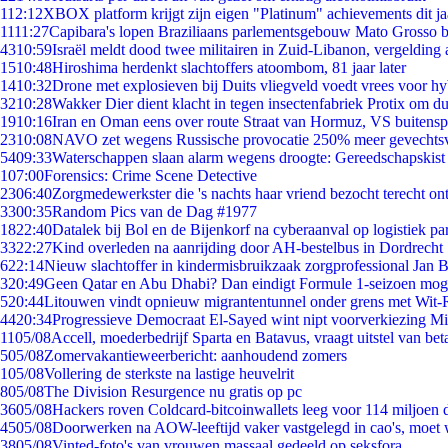
1
12:12
XBOX platform krijgt zijn eigen "Platinum" achievements dit ja
11
11:27
Capibara's lopen Braziliaans parlementsgebouw Mato Grosso 
43
10:59
Israël meldt dood twee militairen in Zuid-Libanon, vergeldin
15
10:48
Hiroshima herdenkt slachtoffers atoombom, 81 jaar later
14
10:32
Drone met explosieven bij Duits vliegveld voedt vrees voor hy
32
10:28
Wakker Dier dient klacht in tegen insectenfabriek Protix om 
19
10:16
Iran en Oman eens over route Straat van Hormuz, VS buitensp
23
10:08
NAVO zet wegens Russische provocatie 250% meer gevechtsvl
54
09:33
Waterschappen slaan alarm wegens droogte: Gereedschapskist
1
07:00
Forensics: Crime Scene Detective
23
06:40
Zorgmedewerkster die 's nachts haar vriend bezocht terecht on
33
00:35
Random Pics van de Dag #1977
18
22:40
Datalek bij Bol en de Bijenkorf na cyberaanval op logistiek pa
33
22:27
Kind overleden na aanrijding door AH-bestelbus in Dordrecht
6
22:14
Nieuw slachtoffer in kindermisbruikzaak zorgprofessional Jan B
3
20:49
Geen Qatar en Abu Dhabi? Dan eindigt Formule 1-seizoen moge
5
20:44
Litouwen vindt opnieuw migrantentunnel onder grens met Wit-
44
20:34
Progressieve Democraat El-Sayed wint nipt voorverkiezing M
11
05/08
Accell, moederbedrijf Sparta en Batavus, vraagt uitstel van bet
5
05/08
Zomervakantieweerbericht: aanhoudend zomers
1
05/08
Vollering de sterkste na lastige heuvelrit
8
05/08
The Division Resurgence nu gratis op pc
36
05/08
Hackers roven Coldcard-bitcoinwallets leeg voor 114 miljoen d
45
05/08
Doorwerken na AOW-leeftijd vaker vastgelegd in cao's, moet
38
05/08
Vinted-foto's van vrouwen massaal gedeeld op seksfora