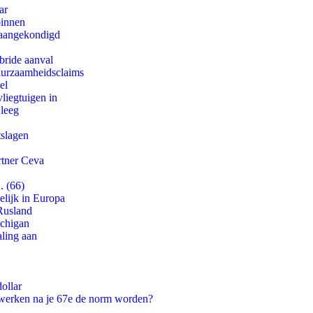
ar
binnen
g aangekondigd
bride aanval
duurzaamheidsclaims
el
iegtuigen in
 leeg
tslagen
rtner Ceva
. (66)
lijk in Europa
Rusland
ichigan
aling aan
ollar
 werken na je 67e de norm worden?