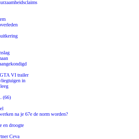
duurzaamheidsclaims
eem
overleden
uitkering
nslag
maan
g aangekondigd
 GTA VI trailer
iegtuigen in
 leeg
. (66)
el
 werken na je 67e de norm worden?
e en droogte
rtner Ceva