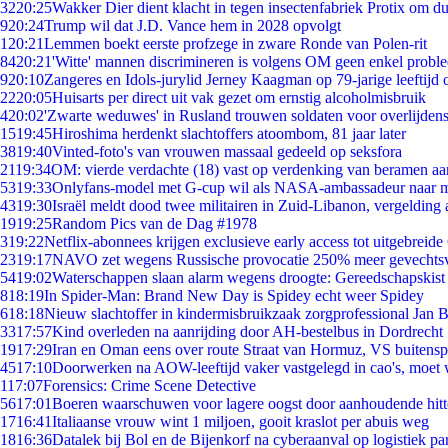
32
20:25
Wakker Dier dient klacht in tegen insectenfabriek Protix om 
9
20:24
Trump wil dat J.D. Vance hem in 2028 opvolgt
1
20:21
Lemmen boekt eerste profzege in zware Ronde van Polen-rit
84
20:21
'Witte' mannen discrimineren is volgens OM geen enkel probl
9
20:10
Zangeres en Idols-jurylid Jerney Kaagman op 79-jarige leeftijd 
22
20:05
Huisarts per direct uit vak gezet om ernstig alcoholmisbruik
4
20:02
'Zwarte weduwes' in Rusland trouwen soldaten voor overlijdens
15
19:45
Hiroshima herdenkt slachtoffers atoombom, 81 jaar later
38
19:40
Vinted-foto's van vrouwen massaal gedeeld op seksfora
21
19:34
OM: vierde verdachte (18) vast op verdenking van beramen aa
53
19:33
Onlyfans-model met G-cup wil als NASA-ambassadeur naar 
43
19:30
Israël meldt dood twee militairen in Zuid-Libanon, vergeldin
19
19:25
Random Pics van de Dag #1978
3
19:22
Netflix-abonnees krijgen exclusieve early access tot uitgebreide
23
19:17
NAVO zet wegens Russische provocatie 250% meer gevechtsvl
54
19:02
Waterschappen slaan alarm wegens droogte: Gereedschapskist
8
18:19
In Spider-Man: Brand New Day is Spidey echt weer Spidey
6
18:18
Nieuw slachtoffer in kindermisbruikzaak zorgprofessional Jan B
33
17:57
Kind overleden na aanrijding door AH-bestelbus in Dordrecht
19
17:29
Iran en Oman eens over route Straat van Hormuz, VS buitensp
45
17:10
Doorwerken na AOW-leeftijd vaker vastgelegd in cao's, moet
1
17:07
Forensics: Crime Scene Detective
56
17:01
Boeren waarschuwen voor lagere oogst door aanhoudende hitt
17
16:41
Italiaanse vrouw wint 1 miljoen, gooit kraslot per abuis weg
18
16:36
Datalek bij Bol en de Bijenkorf na cyberaanval op logistiek pa