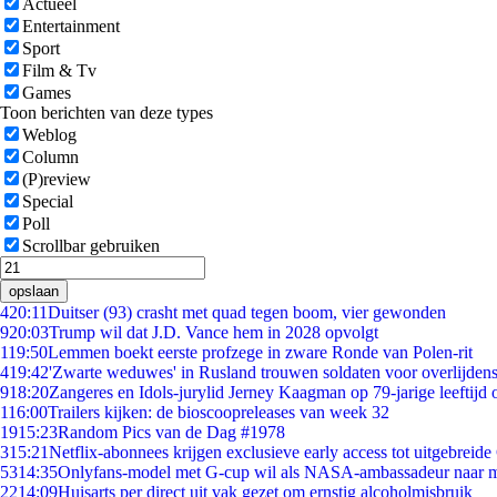
Actueel
Entertainment
Sport
Film & Tv
Games
Toon berichten van deze types
Weblog
Column
(P)review
Special
Poll
Scrollbar gebruiken
opslaan
4
20:11
Duitser (93) crasht met quad tegen boom, vier gewonden
9
20:03
Trump wil dat J.D. Vance hem in 2028 opvolgt
1
19:50
Lemmen boekt eerste profzege in zware Ronde van Polen-rit
4
19:42
'Zwarte weduwes' in Rusland trouwen soldaten voor overlijdens
9
18:20
Zangeres en Idols-jurylid Jerney Kaagman op 79-jarige leeftijd 
1
16:00
Trailers kijken: de bioscoopreleases van week 32
19
15:23
Random Pics van de Dag #1978
3
15:21
Netflix-abonnees krijgen exclusieve early access tot uitgebreide
53
14:35
Onlyfans-model met G-cup wil als NASA-ambassadeur naar 
22
14:09
Huisarts per direct uit vak gezet om ernstig alcoholmisbruik