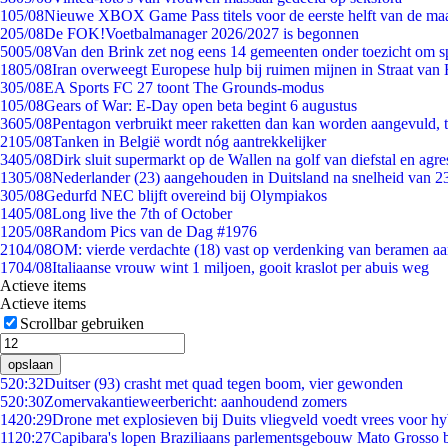
1
05/08
Nieuwe XBOX Game Pass titels voor de eerste helft van de ma
2
05/08
De FOK!Voetbalmanager 2026/2027 is begonnen
50
05/08
Van den Brink zet nog eens 14 gemeenten onder toezicht om s
18
05/08
Iran overweegt Europese hulp bij ruimen mijnen in Straat va
3
05/08
EA Sports FC 27 toont The Grounds-modus
1
05/08
Gears of War: E-Day open beta begint 6 augustus
36
05/08
Pentagon verbruikt meer raketten dan kan worden aangevuld, t
21
05/08
Tanken in België wordt nóg aantrekkelijker
34
05/08
Dirk sluit supermarkt op de Wallen na golf van diefstal en agre
13
05/08
Nederlander (23) aangehouden in Duitsland na snelheid van 
3
05/08
Gedurfd NEC blijft overeind bij Olympiakos
14
05/08
Long live the 7th of October
12
05/08
Random Pics van de Dag #1976
21
04/08
OM: vierde verdachte (18) vast op verdenking van beramen aa
17
04/08
Italiaanse vrouw wint 1 miljoen, gooit kraslot per abuis weg
Actieve items
Actieve items
Scrollbar gebruiken
opslaan
5
20:32
Duitser (93) crasht met quad tegen boom, vier gewonden
5
20:30
Zomervakantieweerbericht: aanhoudend zomers
14
20:29
Drone met explosieven bij Duits vliegveld voedt vrees voor hy
11
20:27
Capibara's lopen Braziliaans parlementsgebouw Mato Grosso 