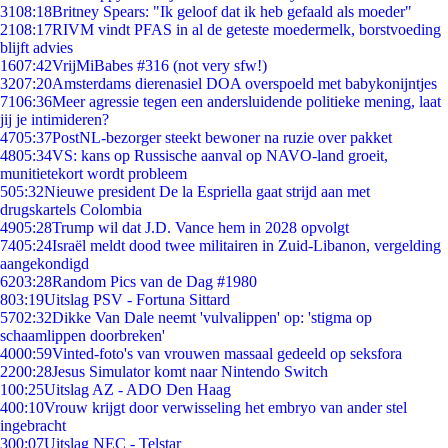
31
08:18
Britney Spears: "Ik geloof dat ik heb gefaald als moeder"
21
08:17
RIVM vindt PFAS in al de geteste moedermelk, borstvoeding
blijft advies
16
07:42
VrijMiBabes #316 (not very sfw!)
32
07:20
Amsterdams dierenasiel DOA overspoeld met babykonijntjes
71
06:36
Meer agressie tegen een andersluidende politieke mening, laat
jij je intimideren?
47
05:37
PostNL-bezorger steekt bewoner na ruzie over pakket
48
05:34
VS: kans op Russische aanval op NAVO-land groeit,
munitietekort wordt probleem
5
05:32
Nieuwe president De la Espriella gaat strijd aan met
drugskartels Colombia
49
05:28
Trump wil dat J.D. Vance hem in 2028 opvolgt
74
05:24
Israël meldt dood twee militairen in Zuid-Libanon, vergelding
aangekondigd
62
03:28
Random Pics van de Dag #1980
8
03:19
Uitslag PSV - Fortuna Sittard
57
02:32
Dikke Van Dale neemt 'vulvalippen' op: 'stigma op
schaamlippen doorbreken'
40
00:59
Vinted-foto's van vrouwen massaal gedeeld op seksfora
22
00:28
Jesus Simulator komt naar Nintendo Switch
1
00:25
Uitslag AZ - ADO Den Haag
4
00:10
Vrouw krijgt door verwisseling het embryo van ander stel
ingebracht
3
00:07
Uitslag NEC - Telstar