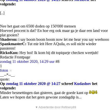
volgende:
[..]
Nee het gaat om 6500 doden op 150'000 mensen
Hoeveel procent is dat? En hoe erg ook maar ga je daar een land voor
plat gooien?
Shaderon:
i say boom boom boom now let me hear you say weehooo
SpankmasterC:
Tut mir leit Herr AQuila, es soll nicht wieder
passieren!
RickoKun:
Hey hoi! Ik kom bij dit topiqueje checken weetjuh!
Redactie Frontpage
zondag 11 oktober 2020, 14:29 uur
#8
1
foton
__--*--__
quote:
Op
zondag 11 oktober 2020 @ 14:27
schreef
Kudashov
het
volgende:
Minder besmettingen dan gisteren, gaat de goede kant op
Laten we hopen dat het geen gewone zondagdip is...
▼ Advertentie door Refinery89