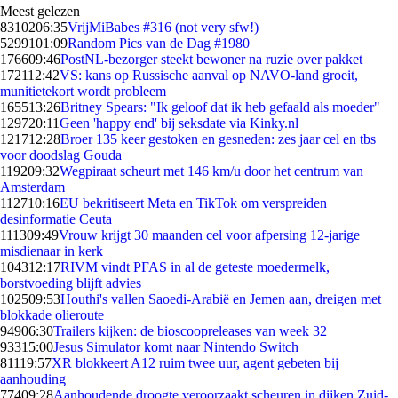
Meest gelezen
83102
06:35
VrijMiBabes #316 (not very sfw!)
52991
01:09
Random Pics van de Dag #1980
1766
09:46
PostNL-bezorger steekt bewoner na ruzie over pakket
1721
12:42
VS: kans op Russische aanval op NAVO-land groeit,
munitietekort wordt probleem
1655
13:26
Britney Spears: "Ik geloof dat ik heb gefaald als moeder"
1297
20:11
Geen 'happy end' bij seksdate via Kinky.nl
1217
12:28
Broer 135 keer gestoken en gesneden: zes jaar cel en tbs
voor doodslag Gouda
1192
09:32
Wegpiraat scheurt met 146 km/u door het centrum van
Amsterdam
1127
10:16
EU bekritiseert Meta en TikTok om verspreiden
desinformatie Ceuta
1113
09:49
Vrouw krijgt 30 maanden cel voor afpersing 12-jarige
misdienaar in kerk
1043
12:17
RIVM vindt PFAS in al de geteste moedermelk,
borstvoeding blijft advies
1025
09:53
Houthi's vallen Saoedi-Arabië en Jemen aan, dreigen met
blokkade olieroute
949
06:30
Trailers kijken: de bioscoopreleases van week 32
933
15:00
Jesus Simulator komt naar Nintendo Switch
811
19:57
XR blokkeert A12 ruim twee uur, agent gebeten bij
aanhouding
774
09:28
Aanhoudende droogte veroorzaakt scheuren in dijken Zuid-