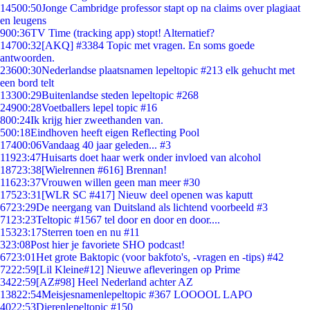
145
00:50
Jonge Cambridge professor stapt op na claims over plagiaat
en leugens
9
00:36
TV Time (tracking app) stopt! Alternatief?
147
00:32
[AKQ] #3384 Topic met vragen. En soms goede
antwoorden.
236
00:30
Nederlandse plaatsnamen lepeltopic #213 elk gehucht met
een bord telt
133
00:29
Buitenlandse steden lepeltopic #268
249
00:28
Voetballers lepel topic #16
8
00:24
Ik krijg hier zweethanden van.
5
00:18
Eindhoven heeft eigen Reflecting Pool
174
00:06
Vandaag 40 jaar geleden... #3
119
23:47
Huisarts doet haar werk onder invloed van alcohol
187
23:38
[Wielrennen #616] Brennan!
116
23:37
Vrouwen willen geen man meer #30
175
23:31
[WLR SC #417] Nieuw deel openen was kaputt
67
23:29
De neergang van Duitsland als lichtend voorbeeld #3
71
23:23
Teltopic #1567 tel door en door en door....
153
23:17
Sterren toen en nu #11
3
23:08
Post hier je favoriete SHO podcast!
67
23:01
Het grote Baktopic (voor bakfoto's, -vragen en -tips) #42
72
22:59
[Lil Kleine#12] Nieuwe afleveringen op Prime
34
22:59
[AZ#98] Heel Nederland achter AZ
138
22:54
Meisjesnamenlepeltopic #367 LOOOOL LAPO
40
22:53
Dierenlepeltopic #150