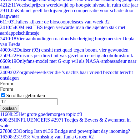
42
12:11
Voedselprijzen wereldwijd op hoogste niveau in ruim drie jaar
29
11:05
Kabinet geeft bedrijven geen compensatie voor schade door
laagwater
6
11:03
Trailers kijken: de bioscoopreleases van week 32
24
10:54
OM eist TBS tegen verwarde man die agenten stak met
aardappelschilmesje
24
10:18
Vier aanhoudingen na doodsbedreiging burgemeester Depla
van Breda
40
09:42
Duitser (93) crasht met quad tegen boom, vier gewonden
25
09:22
Huisarts per direct uit vak gezet om ernstig alcoholmisbruik
66
09:19
Onlyfans-model met G-cup wil als NASA-ambassadeur naar
maan
24
09:02
Zorgmedewerkster die 's nachts haar vriend bezocht terecht
ontslagen
Forum
Forum
Scrollbar gebruiken
opslaan
116
08:25
Het grote goedemorgen topic #3
6
08:25
[INFLUENCERS #297] Toetjes & Bevers & Zwemmen in
water
278
08:23
Oorlog Iran #136 Bridge and powerplant day incoming?
163
08:23
1993: Vermissing van Tanja Groen #2