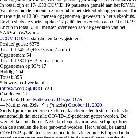
In totaal zijn er 174.653 COVID-19-patiënten gemeld aan het RIVM.
Van de gemelde patiënten zijn er
54
in het ziekenhuis opgenomen.
Tot
nu toe zijn er
13.301
mensen opgenomen (geweest) in het ziekenhuis.
Er zijn sinds de vorige update
17
patiënten overleden aan COVID-19.
Er zijn in totaal
6584
mensen overleden aan de gevolgen van het
SARS-CoV-2-virus.
#COVID19NL
statistieken t.o.v. gisteren:
Positief getest: 6378
Totaal: 174653 (+6373 ivm -5 corr.)
Opgenomen: 54
Totaal: 13301 (+53 ivm -1 corr.)
Opgenomen op IC*: 17
Huidig: 254
Totaal: 3551
* bewezen of verdacht
(
https://t.co/CSg3RREYsl
)
Overleden: 17
Totaal: 6584
pic.twitter.com/jDfwp2cO7A
— Marino van Zelst 🌱 (@mzelst)
October 11, 2020
Sinds 1 juni kan iedereen zich met klachten laten testen. Toch is het
aannemelijk dat niet alle COVID-19-patiënten getest worden. De
werkelijke aantallen in Nederland zijn daarom waarschijnlijk hoger
dan de aantallen die hier genoemd worden. Het werkelijke aantal
COVID-19-patiënten opgenomen in het ziekenhuis is hoger dan het