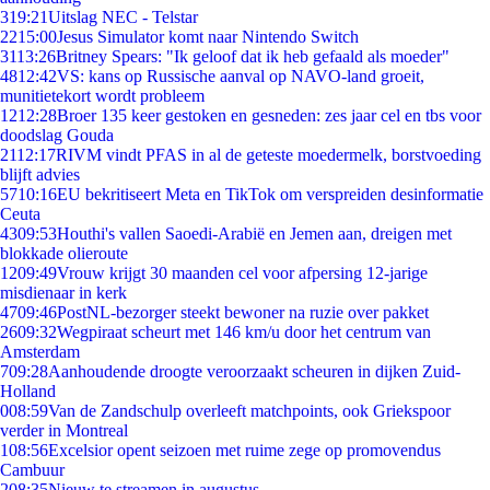
3
19:21
Uitslag NEC - Telstar
22
15:00
Jesus Simulator komt naar Nintendo Switch
31
13:26
Britney Spears: "Ik geloof dat ik heb gefaald als moeder"
48
12:42
VS: kans op Russische aanval op NAVO-land groeit,
munitietekort wordt probleem
12
12:28
Broer 135 keer gestoken en gesneden: zes jaar cel en tbs voor
doodslag Gouda
21
12:17
RIVM vindt PFAS in al de geteste moedermelk, borstvoeding
blijft advies
57
10:16
EU bekritiseert Meta en TikTok om verspreiden desinformatie
Ceuta
43
09:53
Houthi's vallen Saoedi-Arabië en Jemen aan, dreigen met
blokkade olieroute
12
09:49
Vrouw krijgt 30 maanden cel voor afpersing 12-jarige
misdienaar in kerk
47
09:46
PostNL-bezorger steekt bewoner na ruzie over pakket
26
09:32
Wegpiraat scheurt met 146 km/u door het centrum van
Amsterdam
7
09:28
Aanhoudende droogte veroorzaakt scheuren in dijken Zuid-
Holland
0
08:59
Van de Zandschulp overleeft matchpoints, ook Griekspoor
verder in Montreal
1
08:56
Excelsior opent seizoen met ruime zege op promovendus
Cambuur
2
08:35
Nieuw te streamen in augustus