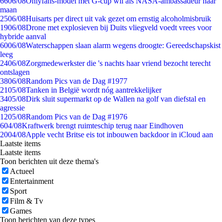
66
06/08
Onlyfans-model met G-cup wil als NASA-ambassadeur naar
maan
25
06/08
Huisarts per direct uit vak gezet om ernstig alcoholmisbruik
19
06/08
Drone met explosieven bij Duits vliegveld voedt vrees voor
hybride aanval
60
06/08
Waterschappen slaan alarm wegens droogte: Gereedschapskist
leeg
24
06/08
Zorgmedewerkster die 's nachts haar vriend bezocht terecht
ontslagen
38
06/08
Random Pics van de Dag #1977
21
05/08
Tanken in België wordt nóg aantrekkelijker
34
05/08
Dirk sluit supermarkt op de Wallen na golf van diefstal en
agressie
12
05/08
Random Pics van de Dag #1976
6
04/08
Kraftwerk brengt ruimteschip terug naar Eindhoven
20
04/08
Apple vecht Britse eis tot inbouwen backdoor in iCloud aan
Laatste items
Laatste items
Toon berichten uit deze thema's
Actueel
Entertainment
Sport
Film & Tv
Games
Toon berichten van deze types