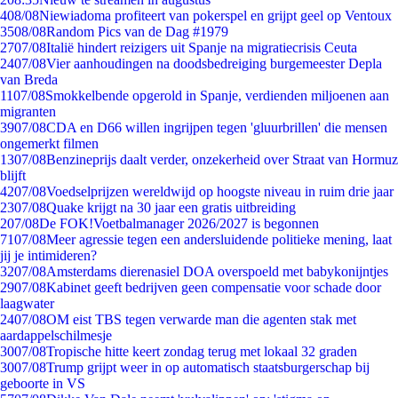
4
08/08
Niewiadoma profiteert van pokerspel en grijpt geel op Ventoux
35
08/08
Random Pics van de Dag #1979
27
07/08
Italië hindert reizigers uit Spanje na migratiecrisis Ceuta
24
07/08
Vier aanhoudingen na doodsbedreiging burgemeester Depla
van Breda
11
07/08
Smokkelbende opgerold in Spanje, verdienden miljoenen aan
migranten
39
07/08
CDA en D66 willen ingrijpen tegen 'gluurbrillen' die mensen
ongemerkt filmen
13
07/08
Benzineprijs daalt verder, onzekerheid over Straat van Hormuz
blijft
42
07/08
Voedselprijzen wereldwijd op hoogste niveau in ruim drie jaar
23
07/08
Quake krijgt na 30 jaar een gratis uitbreiding
2
07/08
De FOK!Voetbalmanager 2026/2027 is begonnen
71
07/08
Meer agressie tegen een andersluidende politieke mening, laat
jij je intimideren?
32
07/08
Amsterdams dierenasiel DOA overspoeld met babykonijntjes
29
07/08
Kabinet geeft bedrijven geen compensatie voor schade door
laagwater
24
07/08
OM eist TBS tegen verwarde man die agenten stak met
aardappelschilmesje
30
07/08
Tropische hitte keert zondag terug met lokaal 32 graden
30
07/08
Trump grijpt weer in op automatisch staatsburgerschap bij
geboorte in VS