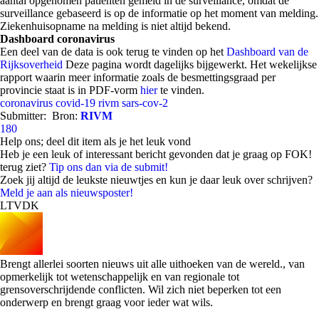
aantal opgenomen patiënten gemeld in de surveillance, omdat de
surveillance gebaseerd is op de informatie op het moment van melding.
Ziekenhuisopname na melding is niet altijd bekend.
Dashboard coronavirus
Een deel van de data is ook terug te vinden op het
Dashboard van de
Rijksoverheid
Deze pagina wordt dagelijks bijgewerkt. Het wekelijkse
rapport waarin meer informatie zoals de besmettingsgraad per
provincie staat is in PDF-vorm
hier
te vinden.
coronavirus
covid-19
rivm
sars-cov-2
Submitter:
Bron:
RIVM
180
Help ons; deel dit item als je het leuk vond
Heb je een leuk of interessant bericht gevonden dat je graag op FOK!
terug ziet?
Tip ons dan via de submit!
Zoek jij altijd de leukste nieuwtjes en kun je daar leuk over schrijven?
Meld je aan als nieuwsposter!
LTVDK
Brengt allerlei soorten nieuws uit alle uithoeken van de wereld., van
opmerkelijk tot wetenschappelijk en van regionale tot
grensoverschrijdende conflicten. Wil zich niet beperken tot een
onderwerp en brengt graag voor ieder wat wils.