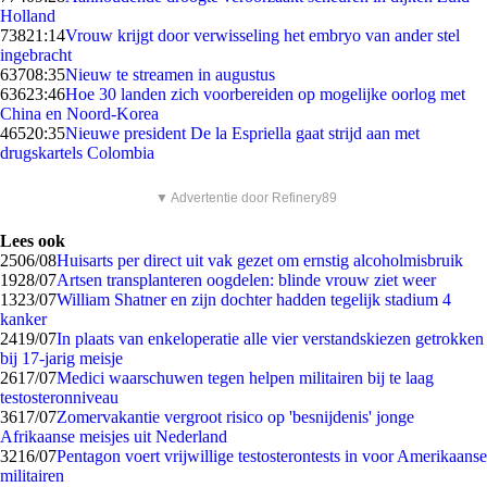
Holland
738
21:14
Vrouw krijgt door verwisseling het embryo van ander stel
ingebracht
637
08:35
Nieuw te streamen in augustus
636
23:46
Hoe 30 landen zich voorbereiden op mogelijke oorlog met
China en Noord-Korea
465
20:35
Nieuwe president De la Espriella gaat strijd aan met
drugskartels Colombia
▼ Advertentie door Refinery89
Lees ook
25
06/08
Huisarts per direct uit vak gezet om ernstig alcoholmisbruik
19
28/07
Artsen transplanteren oogdelen: blinde vrouw ziet weer
13
23/07
William Shatner en zijn dochter hadden tegelijk stadium 4
kanker
24
19/07
In plaats van enkeloperatie alle vier verstandskiezen getrokken
bij 17-jarig meisje
26
17/07
Medici waarschuwen tegen helpen militairen bij te laag
testosteronniveau
36
17/07
Zomervakantie vergroot risico op 'besnijdenis' jonge
Afrikaanse meisjes uit Nederland
32
16/07
Pentagon voert vrijwillige testosterontests in voor Amerikaanse
militairen