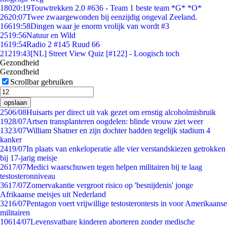
180
20:19
Touwtrekken 2.0 #636 - Team 1 beste team *G* *O*
26
20:07
Twee zwaargewonden bij eenzijdig ongeval Zeeland.
166
19:58
Dingen waar je enorm vrolijk van wordt #3
25
19:56
Natuur en Wild
16
19:54
Radio 2 #145 Ruud 66
212
19:43
[NL] Street View Quiz [#122] - Loogisch toch
Gezondheid
Gezondheid
Scrollbar gebruiken
opslaan
25
06/08
Huisarts per direct uit vak gezet om ernstig alcoholmisbruik
19
28/07
Artsen transplanteren oogdelen: blinde vrouw ziet weer
13
23/07
William Shatner en zijn dochter hadden tegelijk stadium 4
kanker
24
19/07
In plaats van enkeloperatie alle vier verstandskiezen getrokken
bij 17-jarig meisje
26
17/07
Medici waarschuwen tegen helpen militairen bij te laag
testosteronniveau
36
17/07
Zomervakantie vergroot risico op 'besnijdenis' jonge
Afrikaanse meisjes uit Nederland
32
16/07
Pentagon voert vrijwillige testosterontests in voor Amerikaanse
militairen
106
14/07
Levensvatbare kinderen aborteren zonder medische