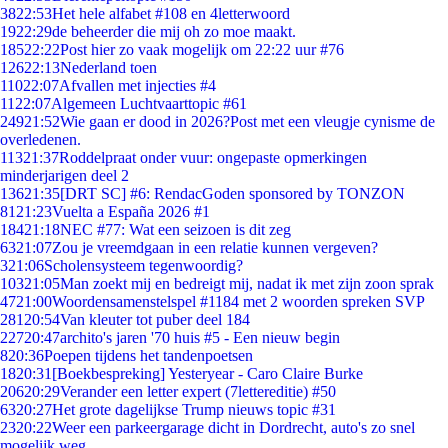
38
22:53
Het hele alfabet #108 en 4letterwoord
19
22:29
de beheerder die mij oh zo moe maakt.
185
22:22
Post hier zo vaak mogelijk om 22:22 uur #76
126
22:13
Nederland toen
110
22:07
Afvallen met injecties #4
11
22:07
Algemeen Luchtvaarttopic #61
249
21:52
Wie gaan er dood in 2026?Post met een vleugje cynisme de
overledenen.
113
21:37
Roddelpraat onder vuur: ongepaste opmerkingen
minderjarigen deel 2
136
21:35
[DRT SC] #6: RendacGoden sponsored by TONZON
81
21:23
Vuelta a España 2026 #1
184
21:18
NEC #77: Wat een seizoen is dit zeg
63
21:07
Zou je vreemdgaan in een relatie kunnen vergeven?
3
21:06
Scholensysteem tegenwoordig?
103
21:05
Man zoekt mij en bedreigt mij, nadat ik met zijn zoon sprak
47
21:00
Woordensamenstelspel #1184 met 2 woorden spreken SVP
281
20:54
Van kleuter tot puber deel 184
227
20:47
archito's jaren '70 huis #5 - Een nieuw begin
8
20:36
Poepen tijdens het tandenpoetsen
18
20:31
[Boekbespreking] Yesteryear - Caro Claire Burke
206
20:29
Verander een letter expert (7lettereditie) #50
63
20:27
Het grote dagelijkse Trump nieuws topic #31
23
20:22
Weer een parkeergarage dicht in Dordrecht, auto's zo snel
mogelijk weg