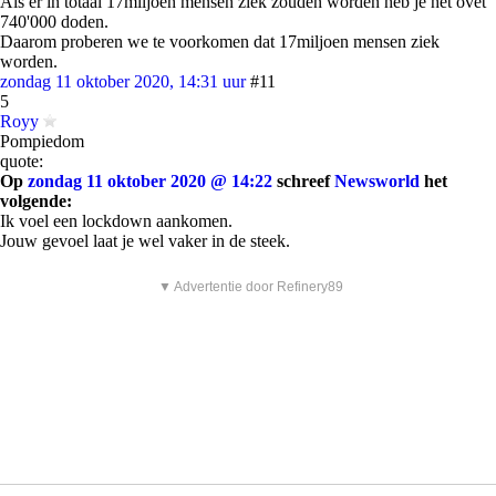
Als er in totaal 17miljoen mensen ziek zouden worden heb je het ovet
740'000 doden.
Daarom proberen we te voorkomen dat 17miljoen mensen ziek
worden.
zondag 11 oktober 2020, 14:31 uur
#11
5
Royy
Pompiedom
quote:
Op
zondag 11 oktober 2020 @ 14:22
schreef
Newsworld
het
volgende:
Ik voel een lockdown aankomen.
Jouw gevoel laat je wel vaker in de steek.
▼ Advertentie door Refinery89