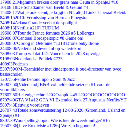
179
08:21
Migranten breken door grens naar Ceuta in Spanje,l #10
101
08:18
De Schatkamer van Beeld & Geluid #4
154
08:17
Wat je ook stemt, je krijgt in NL altijd Links Liberaal Beleid.
84
08:15
2010: Vermissing van Herman Ploegstra
24
08:14
Ariana Grande verlaat de spotlight.
48
08:13
[Netflix #210] TUDUM
196
08:07
Tour de France femmes 2026 #5 Lollergps
299
08:07
Centraal Bordspeltopic #8 Game on!
280
08:07
Oorlog in Oekraïne #1318 Drone baby drone
244
08:06
Nederland stevent af op watertekort
78
08:03
Trump wil dat J.D. Vance hem in 2028 opvolgt
91
08:03
Nederlandse Politiek #725
4
08:03
Podcasts
53
07:59
OM-Teamleider met kinderporno is oud-directeur van twee
basisscholen
12
07:55
Petitie behoud npo 5 Soul & Jazz
260
07:50
[Videoland] B&B vol liefde 6de seizoen #1 voor de
vooruitkijkers
276
07:50
Het enige echte LEGO-topic #45 LEGOOOOOOOOOOO
87
07:49
GTA VI #12 GTA VI Extended look 27 Augustus Netflix/YT
58
07:43
Eeuwig voortleven
267
07:43
Totale zonsverduistering 12-08-2026 (Groenland, IJsland en
Spanje) #1
88
07:39
Voorspellingstopic: Wie is hier de weerkundige? #16
195
07:36
[Live Eredivisie #1786] We zijn begonnen!