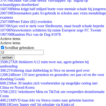
57
07/08
Dikke Van Dale neemt 'vulvalippen' op: 'stigma op
schaamlippen doorbreken'
16
07/08
Meta krijgt half miljard boete voor mentale schade bij jongeren
20
07/08
Denemarken pakt AI-gebruik in scholen aan: extra mondelinge
examens
25
07/08
Peter Faber (82) overleden
0
07/08
Ajax veel te sterk voor Shelbourne, maar houdt schade beperkt
1
07/08
Nieuwkomers schitteren bij ruime Europese zege FC Twente
19
07/08
Random Pics van de Dag #1978
Actieve items
Actieve items
Scrollbar gebruiken
opslaan
35
08:27
XR blokkeert A12 ruim twee uur, agent gebeten bij
aanhouding
3
08:25
Vollering slaat dubbelslag in Nice en neemt geel over
12
08:24
Broer 135 keer gestoken en gesneden: zes jaar cel en tbs voor
doodslag Gouda
6
08:23
Hoe 30 landen zich voorbereiden op mogelijke oorlog met
China en Noord-Korea
57
08:22
EU bekritiseert Meta en TikTok om verspreiden desinformatie
Ceuta
4
08:21
MIVD-baas lekt via Strava routes naar geheime kazerne
8
08:18
Geen 'happy end' bij seksdate via Kinky.nl