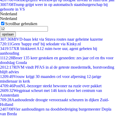
30
07/08
Trump grijpt weer in op automatisch staatsburgerschap bij
geboorte in VS
Nederland
Nederland
Scrollbar gebruiken
opslaan
3
07:36
MIVD-baas lekt via Strava routes naar geheime kazerne
7
20:11
Geen 'happy end' bij seksdate via Kinky.nl
34
19:57
XR blokkeert A12 ruim twee uur, agent gebeten bij
aanhouding
11
12:28
Broer 135 keer gestoken en gesneden: zes jaar cel en tbs voor
doodslag Gouda
20
12:17
RIVM vindt PFAS in al de geteste moedermelk, borstvoeding
blijft advies
12
09:49
Vrouw krijgt 30 maanden cel voor afpersing 12-jarige
misdienaar in kerk
47
09:46
PostNL-bezorger steekt bewoner na ruzie over pakket
26
09:32
Wegpiraat scheurt met 146 km/u door het centrum van
Amsterdam
7
09:28
Aanhoudende droogte veroorzaakt scheuren in dijken Zuid-
Holland
24
07/08
Vier aanhoudingen na doodsbedreiging burgemeester Depla
van Breda