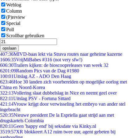
Weblog
Column
(P)review
Special
Poll
Scrollbar gebruiken
opslaan
4
07:36
MIVD-baas lekt via Strava routes naar geheime kazerne
16
06:35
VrijMiBabes #316 (not very sfw!)
6
06:30
Trailers kijken: de bioscoopreleases van week 32
62
01:09
Random Pics van de Dag #1980
1
00:01
Uitslag AZ - ADO Den Haag
6
23:46
Hoe 30 landen zich voorbereiden op mogelijke oorlog met
China en Noord-Korea
3
22:13
Vollering slaat dubbelslag in Nice en neemt geel over
8
22:11
Uitslag PSV - Fortuna Sittard
4
21:14
Vrouw krijgt door verwisseling het embryo van ander stel
ingebracht
5
20:35
Nieuwe president De la Espriella gaat strijd aan met
drugskartels Colombia
8
20:11
Geen 'happy end' bij seksdate via Kinky.nl
35
19:57
XR blokkeert A12 ruim twee uur, agent gebeten bij
aanhouding