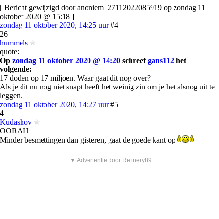
[ Bericht gewijzigd door anoniem_27112022085919 op zondag 11
oktober 2020 @ 15:18 ]
zondag 11 oktober 2020, 14:25 uur
#4
26
hummels
quote:
Op
zondag 11 oktober 2020 @ 14:20
schreef
gans112
het
volgende:
17 doden op 17 miljoen. Waar gaat dit nog over?
Als je dit nu nog niet snapt heeft het weinig zin om je het alsnog uit te
leggen.
zondag 11 oktober 2020, 14:27 uur
#5
4
Kudashov
OORAH
Minder besmettingen dan gisteren, gaat de goede kant op
▼ Advertentie door Refinery89