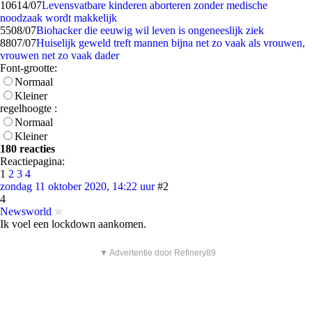
106
14/07
Levensvatbare kinderen aborteren zonder medische
noodzaak wordt makkelijk
55
08/07
Biohacker die eeuwig wil leven is ongeneeslijk ziek
88
07/07
Huiselijk geweld treft mannen bijna net zo vaak als vrouwen,
vrouwen net zo vaak dader
Font-grootte:
Normaal
Kleiner
regelhoogte :
Normaal
Kleiner
180 reacties
Reactiepagina:
1
2
3
4
zondag 11 oktober 2020, 14:22 uur
#2
4
Newsworld
Ik voel een lockdown aankomen.
▼ Advertentie door Refinery89