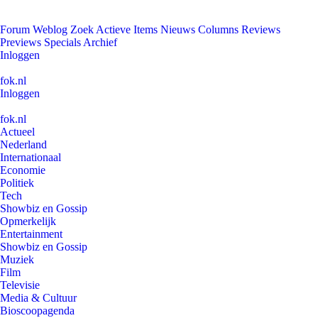
Forum
Weblog
Zoek
Actieve Items
Nieuws
Columns
Reviews
Previews
Specials
Archief
Inloggen
fok.nl
Inloggen
fok.nl
Actueel
Nederland
Internationaal
Economie
Politiek
Tech
Showbiz en Gossip
Opmerkelijk
Entertainment
Showbiz en Gossip
Muziek
Film
Televisie
Media & Cultuur
Bioscoopagenda