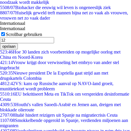
noodzaak wordt makkelijk
55
08/07
Biohacker die eeuwig wil leven is ongeneeslijk ziek
88
07/07
Huiselijk geweld treft mannen bijna net zo vaak als vrouwen,
vrouwen net zo vaak dader
Internationaal
Internationaal
Scrollbar gebruiken
opslaan
5
23:46
Hoe 30 landen zich voorbereiden op mogelijke oorlog met
China en Noord-Korea
4
21:14
Vrouw krijgt door verwisseling het embryo van ander stel
ingebracht
5
20:35
Nieuwe president De la Espriella gaat strijd aan met
drugskartels Colombia
48
12:42
VS: kans op Russische aanval op NAVO-land groeit,
munitietekort wordt probleem
55
10:16
EU bekritiseert Meta en TikTok om verspreiden desinformatie
Ceuta
43
09:53
Houthi's vallen Saoedi-Arabië en Jemen aan, dreigen met
blokkade olieroute
27
07/08
Italië hindert reizigers uit Spanje na migratiecrisis Ceuta
11
07/08
Smokkelbende opgerold in Spanje, verdienden miljoenen aan
migranten
42
07/08
Voedselprijzen wereldwijd op hoogste niveau in ruim drie jaar