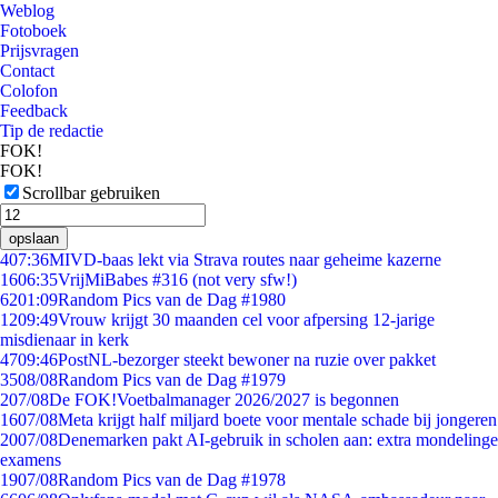
Weblog
Fotoboek
Prijsvragen
Contact
Colofon
Feedback
Tip de redactie
FOK!
FOK!
Scrollbar gebruiken
opslaan
4
07:36
MIVD-baas lekt via Strava routes naar geheime kazerne
16
06:35
VrijMiBabes #316 (not very sfw!)
62
01:09
Random Pics van de Dag #1980
12
09:49
Vrouw krijgt 30 maanden cel voor afpersing 12-jarige
misdienaar in kerk
47
09:46
PostNL-bezorger steekt bewoner na ruzie over pakket
35
08/08
Random Pics van de Dag #1979
2
07/08
De FOK!Voetbalmanager 2026/2027 is begonnen
16
07/08
Meta krijgt half miljard boete voor mentale schade bij jongeren
20
07/08
Denemarken pakt AI-gebruik in scholen aan: extra mondelinge
examens
19
07/08
Random Pics van de Dag #1978