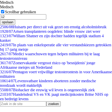
Medisch
Medisch
Scrollbar gebruiken
opslaan
25
06/08
Huisarts per direct uit vak gezet om ernstig alcoholmisbruik
19
28/07
Artsen transplanteren oogdelen: blinde vrouw ziet weer
13
23/07
William Shatner en zijn dochter hadden tegelijk stadium 4
kanker
24
19/07
In plaats van enkeloperatie alle vier verstandskiezen getrokken
bij 17-jarig meisje
26
17/07
Medici waarschuwen tegen helpen militairen bij te laag
testosteronniveau
36
17/07
Zomervakantie vergroot risico op 'besnijdenis' jonge
Afrikaanse meisjes uit Nederland
32
16/07
Pentagon voert vrijwillige testosterontests in voor Amerikaanse
militairen
106
14/07
Levensvatbare kinderen aborteren zonder medische
noodzaak wordt makkelijk
55
08/07
Biohacker die eeuwig wil leven is ongeneeslijk ziek
21
03/07
Handelsdeal VS en VK jaagt medicijnkosten Britse NHS op
en bedreigt levens