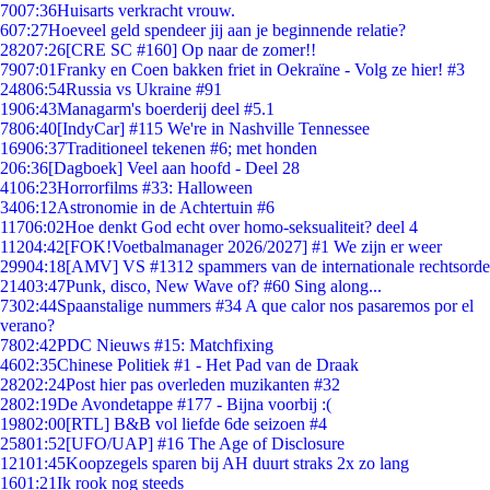
70
07:36
Huisarts verkracht vrouw.
6
07:27
Hoeveel geld spendeer jij aan je beginnende relatie?
282
07:26
[CRE SC #160] Op naar de zomer!!
79
07:01
Franky en Coen bakken friet in Oekraïne - Volg ze hier! #3
248
06:54
Russia vs Ukraine #91
19
06:43
Managarm's boerderij deel #5.1
78
06:40
[IndyCar] #115 We're in Nashville Tennessee
169
06:37
Traditioneel tekenen #6; met honden
2
06:36
[Dagboek] Veel aan hoofd - Deel 28
41
06:23
Horrorfilms #33: Halloween
34
06:12
Astronomie in de Achtertuin #6
117
06:02
Hoe denkt God echt over homo-seksualiteit? deel 4
112
04:42
[FOK!Voetbalmanager 2026/2027] #1 We zijn er weer
299
04:18
[AMV] VS #1312 spammers van de internationale rechtsorde
214
03:47
Punk, disco, New Wave of? #60 Sing along...
73
02:44
Spaanstalige nummers #34 A que calor nos pasaremos por el
verano?
78
02:42
PDC Nieuws #15: Matchfixing
46
02:35
Chinese Politiek #1 - Het Pad van de Draak
282
02:24
Post hier pas overleden muzikanten #32
28
02:19
De Avondetappe #177 - Bijna voorbij :(
198
02:00
[RTL] B&B vol liefde 6de seizoen #4
258
01:52
[UFO/UAP] #16 The Age of Disclosure
121
01:45
Koopzegels sparen bij AH duurt straks 2x zo lang
16
01:21
Ik rook nog steeds