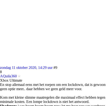
zondag 11 oktober 2020, 14:29 uur
#9
8
AQuila360
Xbox Ultimate
En stop allemaal eens met het roepen om een lockdown, dat is gewoon
geen optie meer.. daar hebben we geen geld meer voor.
Kom met kleine slimme maatregelen die maximaal effect hebben tegen
minimale kosten. Een lompe lockdown is niet het antwoord.
Shaderon:
i say boom boom boom now let me hear you say weehooo