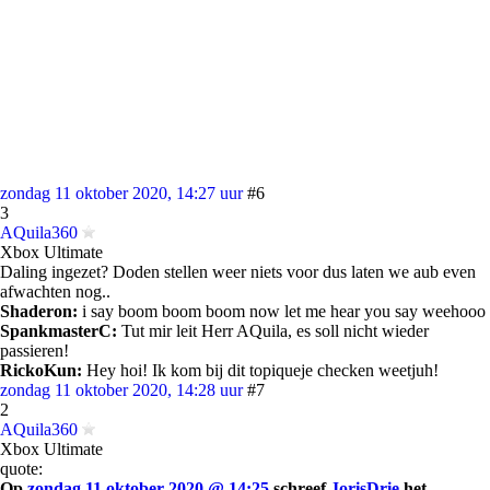
zondag 11 oktober 2020, 14:27 uur
#6
3
AQuila360
Xbox Ultimate
Daling ingezet? Doden stellen weer niets voor dus laten we aub even
afwachten nog..
Shaderon:
i say boom boom boom now let me hear you say weehooo
SpankmasterC:
Tut mir leit Herr AQuila, es soll nicht wieder
passieren!
RickoKun:
Hey hoi! Ik kom bij dit topiqueje checken weetjuh!
zondag 11 oktober 2020, 14:28 uur
#7
2
AQuila360
Xbox Ultimate
quote:
Op
zondag 11 oktober 2020 @ 14:25
schreef
JorisDrie
het