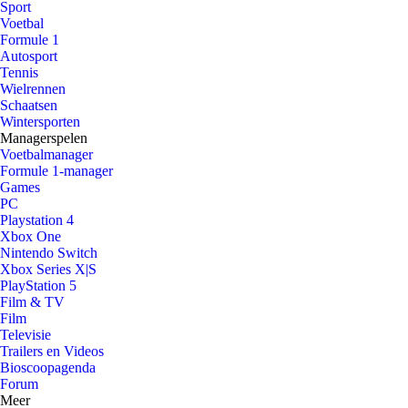
Sport
Voetbal
Formule 1
Autosport
Tennis
Wielrennen
Schaatsen
Wintersporten
Managerspelen
Voetbalmanager
Formule 1-manager
Games
PC
Playstation 4
Xbox One
Nintendo Switch
Xbox Series X|S
PlayStation 5
Film & TV
Film
Televisie
Trailers en Videos
Bioscoopagenda
Forum
Meer