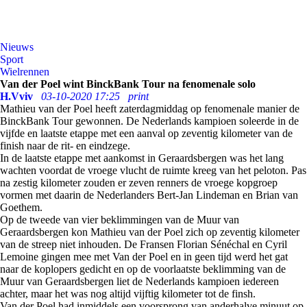
Nieuws
Sport
Wielrennen
Van der Poel wint BinckBank Tour na fenomenale solo
H.Vviv
03-10-2020 17:25
print
Mathieu van der Poel heeft zaterdagmiddag op fenomenale manier de
BinckBank Tour gewonnen. De Nederlands kampioen soleerde in de
vijfde en laatste etappe met een aanval op zeventig kilometer van de
finish naar de rit- en eindzege.
In de laatste etappe met aankomst in Geraardsbergen was het lang
wachten voordat de vroege vlucht de ruimte kreeg van het peloton. Pas
na zestig kilometer zouden er zeven renners de vroege kopgroep
vormen met daarin de Nederlanders Bert-Jan Lindeman en Brian van
Goethem.
Op de tweede van vier beklimmingen van de Muur van
Geraardsbergen kon Mathieu van der Poel zich op zeventig kilometer
van de streep niet inhouden. De Fransen Florian Sénéchal en Cyril
Lemoine gingen mee met Van der Poel en in geen tijd werd het gat
naar de koplopers gedicht en op de voorlaatste beklimming van de
Muur van Geraardsbergen liet de Nederlands kampioen iedereen
achter, maar het was nog altijd vijftig kilometer tot de finsh.
Van der Poel had inmiddels een voorsprong van anderhalve minuut op