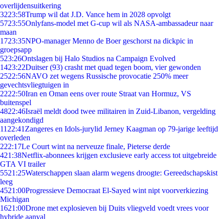
overlijdensuitkering
32
23:58
Trump wil dat J.D. Vance hem in 2028 opvolgt
57
23:55
Onlyfans-model met G-cup wil als NASA-ambassadeur naar
maan
17
23:35
NPO-manager Menno de Boer geschorst na dickpic in
groepsapp
5
23:26
Ontslagen bij Halo Studios na Campaign Evolved
14
23:22
Duitser (93) crasht met quad tegen boom, vier gewonden
25
22:56
NAVO zet wegens Russische provocatie 250% meer
gevechtsvliegtuigen in
22
22:50
Iran en Oman eens over route Straat van Hormuz, VS
buitenspel
48
22:46
Israël meldt dood twee militairen in Zuid-Libanon, vergelding
aangekondigd
11
22:41
Zangeres en Idols-jurylid Jerney Kaagman op 79-jarige leeftijd
overleden
2
22:17
Le Court wint na nerveuze finale, Pieterse derde
4
21:38
Netflix-abonnees krijgen exclusieve early access tot uitgebreide
GTA VI trailer
55
21:25
Waterschappen slaan alarm wegens droogte: Gereedschapskist
leeg
45
21:00
Progressieve Democraat El-Sayed wint nipt voorverkiezing
Michigan
16
21:00
Drone met explosieven bij Duits vliegveld voedt vrees voor
hybride aanval