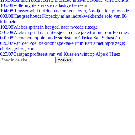
1
05/08
Vollering de sterkste na lastige heuvelrit
1
04/08
Reusser wint tijdrit en neemt geel over, Nooijen knap tweede
0
03/08
Haugset houdt Kopecky af na indrukwekkende solo van 86
kilometer
1
02/08
Wiebes sprint in het geel naar tweede ritzege
5
01/08
Wiebes sprint naar ritzege en eerste gele trui in Tour Femmes
0
01/08
Evenepoel opnieuw de sterkste in Clásica San Sebastián
6
26/07
Van der Poel bekroont spektakelrit in Parijs met nipte zege;
eindzege Pogacar
0
25/07
Carapaz profiteert van val Kuss en wint op Alpe d’Huez