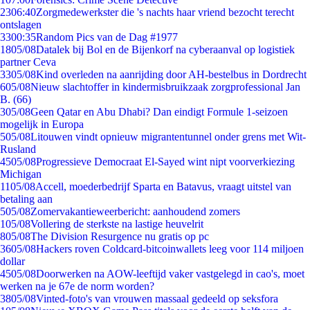
23
06:40
Zorgmedewerkster die 's nachts haar vriend bezocht terecht
ontslagen
33
00:35
Random Pics van de Dag #1977
18
05/08
Datalek bij Bol en de Bijenkorf na cyberaanval op logistiek
partner Ceva
33
05/08
Kind overleden na aanrijding door AH-bestelbus in Dordrecht
6
05/08
Nieuw slachtoffer in kindermisbruikzaak zorgprofessional Jan
B. (66)
3
05/08
Geen Qatar en Abu Dhabi? Dan eindigt Formule 1-seizoen
mogelijk in Europa
5
05/08
Litouwen vindt opnieuw migrantentunnel onder grens met Wit-
Rusland
45
05/08
Progressieve Democraat El-Sayed wint nipt voorverkiezing
Michigan
11
05/08
Accell, moederbedrijf Sparta en Batavus, vraagt uitstel van
betaling aan
5
05/08
Zomervakantieweerbericht: aanhoudend zomers
1
05/08
Vollering de sterkste na lastige heuvelrit
8
05/08
The Division Resurgence nu gratis op pc
36
05/08
Hackers roven Coldcard-bitcoinwallets leeg voor 114 miljoen
dollar
45
05/08
Doorwerken na AOW-leeftijd vaker vastgelegd in cao's, moet
werken na je 67e de norm worden?
38
05/08
Vinted-foto's van vrouwen massaal gedeeld op seksfora