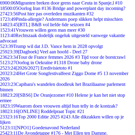
69
00:06
Migranten breken door grens naar Ceuta in Spanje,l #10
185
00:05
Oorlog Iran #136 Bridge and powerplant day incoming?
274
23:56
Post hier pas overleden muzikanten #32
17
23:49
Pinda-allergie? Andermans poep slikken helpt misschien
148
23:45
[RTL] B&B vol liefde 6de seizoen #4
15
23:41
Vrouwen willen geen man meer #30
11
23:40
Rechtszaak dodelijk ongeluk uitgesteld vanwege vakantie
advocaat
5
23:39
Trump wil dat J.D. Vance hem in 2028 opvolgt
259
23:39
[Dagboek] Veel aan hoofd - Deel 27
236
23:34
Tour de France femmes 2026 #3 Tijd voor de borstcrawl
51
23:27
Oorlog in Oekraïne #1318 Drone baby drone
25
23:24
[2026/2027] Eredivisietoto #1
203
23:24
Het Grote Songfestivalfeest Ziggo Dome #5 13 november
2026
20
23:23
Capibara's wandelen doodleuk het Braziliaanse parlement
binnen
188
23:20
[SBS6] De Oranjezomer #10 Helene je kan het niet stop
ermee
18
23:19
Waarom doen vrouwen altijd hun telly in de kontzak?
180
23:16
[ONLINE] Roddelpraat Topic #21
233
23:16
Top 2000 Editie 2025 #243 Alle dikzakken willen op je
lijken
51
23:11
[NPO1] Goedenavond Nederland
254
23:11
De Avondetappe #176 - Met Ellen ten Damme.