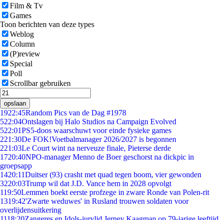
Film & Tv
Games
Toon berichten van deze types
Weblog
Column
(P)review
Special
Poll
Scrollbar gebruiken
opslaan
19
22:45
Random Pics van de Dag #1978
5
22:04
Ontslagen bij Halo Studios na Campaign Evolved
5
22:01
PS5-doos waarschuwt voor einde fysieke games
2
21:30
De FOK!Voetbalmanager 2026/2027 is begonnen
2
21:03
Le Court wint na nerveuze finale, Pieterse derde
17
20:40
NPO-manager Menno de Boer geschorst na dickpic in
groepsapp
14
20:11
Duitser (93) crasht met quad tegen boom, vier gewonden
32
20:03
Trump wil dat J.D. Vance hem in 2028 opvolgt
1
19:50
Lemmen boekt eerste profzege in zware Ronde van Polen-rit
13
19:42
'Zwarte weduwes' in Rusland trouwen soldaten voor
overlijdensuitkering
11
18:20
Zangeres en Idols-jurylid Jerney Kaagman op 79-jarige leeftijd