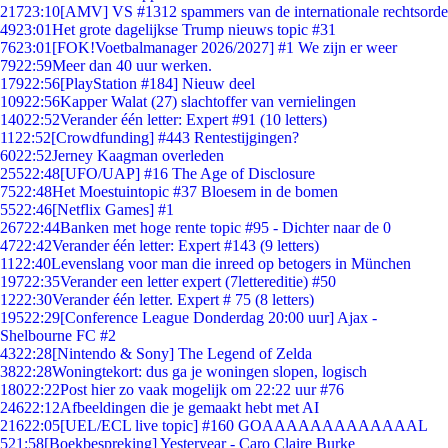
217
23:10
[AMV] VS #1312 spammers van de internationale rechtsorde
49
23:01
Het grote dagelijkse Trump nieuws topic #31
76
23:01
[FOK!Voetbalmanager 2026/2027] #1 We zijn er weer
79
22:59
Meer dan 40 uur werken.
179
22:56
[PlayStation #184] Nieuw deel
109
22:56
Kapper Walat (27) slachtoffer van vernielingen
140
22:52
Verander één letter: Expert #91 (10 letters)
11
22:52
[Crowdfunding] #443 Rentestijgingen?
60
22:52
Jerney Kaagman overleden
255
22:48
[UFO/UAP] #16 The Age of Disclosure
75
22:48
Het Moestuintopic #37 Bloesem in de bomen
55
22:46
[Netflix Games] #1
267
22:44
Banken met hoge rente topic #95 - Dichter naar de 0
47
22:42
Verander één letter: Expert #143 (9 letters)
11
22:40
Levenslang voor man die inreed op betogers in München
197
22:35
Verander een letter expert (7lettereditie) #50
12
22:30
Verander één letter. Expert # 75 (8 letters)
195
22:29
[Conference League Donderdag 20:00 uur] Ajax -
Shelbourne FC #2
43
22:28
[Nintendo & Sony] The Legend of Zelda
38
22:28
Woningtekort: dus ga je woningen slopen, logisch
180
22:22
Post hier zo vaak mogelijk om 22:22 uur #76
246
22:12
Afbeeldingen die je gemaakt hebt met AI
216
22:05
[UEL/ECL live topic] #160 GOAAAAAAAAAAAAAL
5
21:58
[Boekbespreking] Yesteryear - Caro Claire Burke