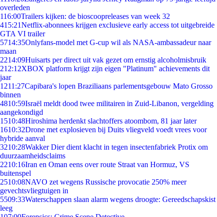
overleden
1
16:00
Trailers kijken: de bioscoopreleases van week 32
4
15:21
Netflix-abonnees krijgen exclusieve early access tot uitgebreide
GTA VI trailer
57
14:35
Onlyfans-model met G-cup wil als NASA-ambassadeur naar
maan
22
14:09
Huisarts per direct uit vak gezet om ernstig alcoholmisbruik
2
12:12
XBOX platform krijgt zijn eigen "Platinum" achievements dit
jaar
12
11:27
Capibara's lopen Braziliaans parlementsgebouw Mato Grosso
binnen
48
10:59
Israël meldt dood twee militairen in Zuid-Libanon, vergelding
aangekondigd
15
10:48
Hiroshima herdenkt slachtoffers atoombom, 81 jaar later
16
10:32
Drone met explosieven bij Duits vliegveld voedt vrees voor
hybride aanval
32
10:28
Wakker Dier dient klacht in tegen insectenfabriek Protix om
duurzaamheidsclaims
22
10:16
Iran en Oman eens over route Straat van Hormuz, VS
buitenspel
25
10:08
NAVO zet wegens Russische provocatie 250% meer
gevechtsvliegtuigen in
55
09:33
Waterschappen slaan alarm wegens droogte: Gereedschapskist
leeg
1
07:00
Forensics: Crime Scene Detective