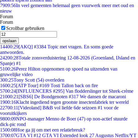
79
09:56
In veel gemeenten helemaal geen vuurwerk meer met oud en
nieuw
Forum
Forum
Scrollbar gebruiken
opslaan
144
00:29
[AKQ] #3384 Topic met vragen. En soms goede
antwoorden.
242
00:28
Totale zonsverduistering 12-08-2026 (Groenland, IJsland en
Spanje) #1
51
00:26
Perez Hilton opgenomen op spoed na uitzenden van
gruwelijke video
3
00:25
Tony Scott (54) overleden
16
00:25
[ATP Tour] #169 Tosti Tallon back on fire
57
00:24
[INFLUENCERS #295] Van flodderslinger tot Shrek-crème
210
00:21
[SBS6] De Bondgenoten #317 We dansen de macaroni
19
00:16
Klacht ingediend tegen grootste insectenfabriek ter wereld
227
00:11
[Videoland] B&B vol liefde 6de seizoen #1 voor de
vooruitkijkers
98
00:09
NPO-manager Menno de Boer (47) op non-actief stuurde
dick-pic rond
15
00:08
Hoe ga jij om met een relatiebreuk?
37
00:07
GTA VI #12 GTA VI Extended look 27 Augustus Netflix/YT