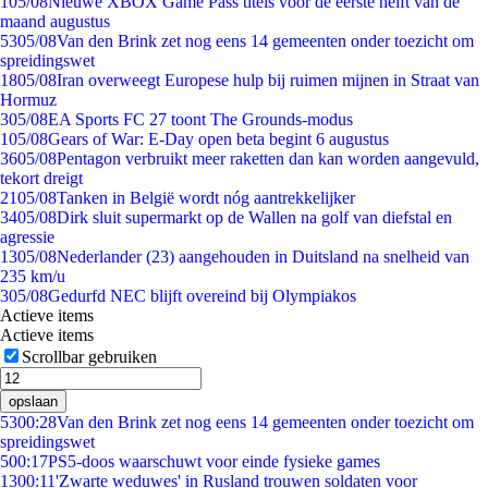
1
05/08
Nieuwe XBOX Game Pass titels voor de eerste helft van de
maand augustus
53
05/08
Van den Brink zet nog eens 14 gemeenten onder toezicht om
spreidingswet
18
05/08
Iran overweegt Europese hulp bij ruimen mijnen in Straat van
Hormuz
3
05/08
EA Sports FC 27 toont The Grounds-modus
1
05/08
Gears of War: E-Day open beta begint 6 augustus
36
05/08
Pentagon verbruikt meer raketten dan kan worden aangevuld,
tekort dreigt
21
05/08
Tanken in België wordt nóg aantrekkelijker
34
05/08
Dirk sluit supermarkt op de Wallen na golf van diefstal en
agressie
13
05/08
Nederlander (23) aangehouden in Duitsland na snelheid van
235 km/u
3
05/08
Gedurfd NEC blijft overeind bij Olympiakos
Actieve items
Actieve items
Scrollbar gebruiken
opslaan
53
00:28
Van den Brink zet nog eens 14 gemeenten onder toezicht om
spreidingswet
5
00:17
PS5-doos waarschuwt voor einde fysieke games
13
00:11
'Zwarte weduwes' in Rusland trouwen soldaten voor