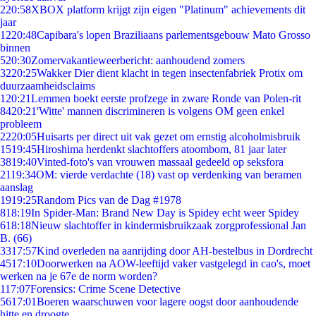
2
20:58
XBOX platform krijgt zijn eigen "Platinum" achievements dit
jaar
12
20:48
Capibara's lopen Braziliaans parlementsgebouw Mato Grosso
binnen
5
20:30
Zomervakantieweerbericht: aanhoudend zomers
32
20:25
Wakker Dier dient klacht in tegen insectenfabriek Protix om
duurzaamheidsclaims
1
20:21
Lemmen boekt eerste profzege in zware Ronde van Polen-rit
84
20:21
'Witte' mannen discrimineren is volgens OM geen enkel
probleem
22
20:05
Huisarts per direct uit vak gezet om ernstig alcoholmisbruik
15
19:45
Hiroshima herdenkt slachtoffers atoombom, 81 jaar later
38
19:40
Vinted-foto's van vrouwen massaal gedeeld op seksfora
21
19:34
OM: vierde verdachte (18) vast op verdenking van beramen
aanslag
19
19:25
Random Pics van de Dag #1978
8
18:19
In Spider-Man: Brand New Day is Spidey echt weer Spidey
6
18:18
Nieuw slachtoffer in kindermisbruikzaak zorgprofessional Jan
B. (66)
33
17:57
Kind overleden na aanrijding door AH-bestelbus in Dordrecht
45
17:10
Doorwerken na AOW-leeftijd vaker vastgelegd in cao's, moet
werken na je 67e de norm worden?
1
17:07
Forensics: Crime Scene Detective
56
17:01
Boeren waarschuwen voor lagere oogst door aanhoudende
hitte en droogte