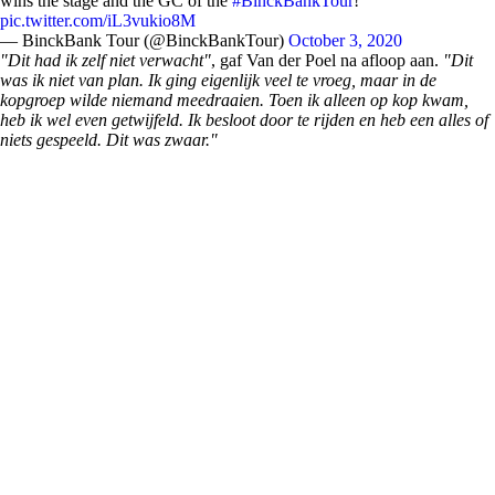
wins the stage and the GC of the
#BinckBankTour
!
pic.twitter.com/iL3vukio8M
— BinckBank Tour (@BinckBankTour)
October 3, 2020
"Dit had ik zelf niet verwacht"
, gaf Van der Poel na afloop aan.
"Dit
was ik niet van plan. Ik ging eigenlijk veel te vroeg, maar in de
kopgroep wilde niemand meedraaien. Toen ik alleen op kop kwam,
heb ik wel even getwijfeld. Ik besloot door te rijden en heb een alles of
niets gespeeld. Dit was zwaar."