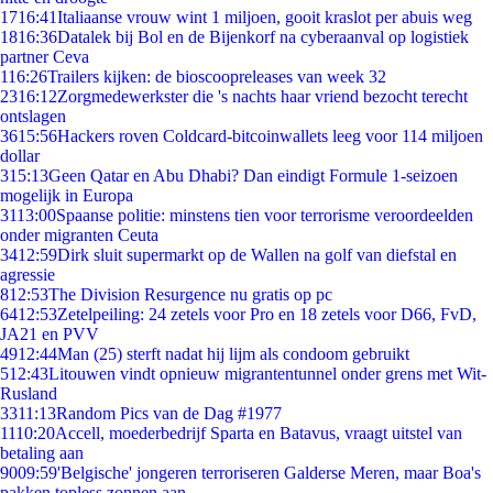
17
16:41
Italiaanse vrouw wint 1 miljoen, gooit kraslot per abuis weg
18
16:36
Datalek bij Bol en de Bijenkorf na cyberaanval op logistiek
partner Ceva
1
16:26
Trailers kijken: de bioscoopreleases van week 32
23
16:12
Zorgmedewerkster die 's nachts haar vriend bezocht terecht
ontslagen
36
15:56
Hackers roven Coldcard-bitcoinwallets leeg voor 114 miljoen
dollar
3
15:13
Geen Qatar en Abu Dhabi? Dan eindigt Formule 1-seizoen
mogelijk in Europa
31
13:00
Spaanse politie: minstens tien voor terrorisme veroordeelden
onder migranten Ceuta
34
12:59
Dirk sluit supermarkt op de Wallen na golf van diefstal en
agressie
8
12:53
The Division Resurgence nu gratis op pc
64
12:53
Zetelpeiling: 24 zetels voor Pro en 18 zetels voor D66, FvD,
JA21 en PVV
49
12:44
Man (25) sterft nadat hij lijm als condoom gebruikt
5
12:43
Litouwen vindt opnieuw migrantentunnel onder grens met Wit-
Rusland
33
11:13
Random Pics van de Dag #1977
11
10:20
Accell, moederbedrijf Sparta en Batavus, vraagt uitstel van
betaling aan
90
09:59
'Belgische' jongeren terroriseren Galderse Meren, maar Boa's
pakken topless zonnen aan