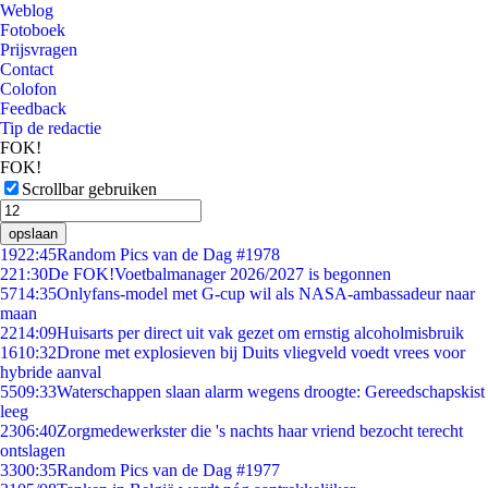
Weblog
Fotoboek
Prijsvragen
Contact
Colofon
Feedback
Tip de redactie
FOK!
FOK!
Scrollbar gebruiken
opslaan
19
22:45
Random Pics van de Dag #1978
2
21:30
De FOK!Voetbalmanager 2026/2027 is begonnen
57
14:35
Onlyfans-model met G-cup wil als NASA-ambassadeur naar
maan
22
14:09
Huisarts per direct uit vak gezet om ernstig alcoholmisbruik
16
10:32
Drone met explosieven bij Duits vliegveld voedt vrees voor
hybride aanval
55
09:33
Waterschappen slaan alarm wegens droogte: Gereedschapskist
leeg
23
06:40
Zorgmedewerkster die 's nachts haar vriend bezocht terecht
ontslagen
33
00:35
Random Pics van de Dag #1977