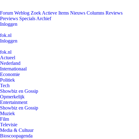
Forum
Weblog
Zoek
Actieve Items
Nieuws
Columns
Reviews
Previews
Specials
Archief
Inloggen
fok.nl
Inloggen
fok.nl
Actueel
Nederland
Internationaal
Economie
Politiek
Tech
Showbiz en Gossip
Opmerkelijk
Entertainment
Showbiz en Gossip
Muziek
Film
Televisie
Media & Cultuur
Bioscoopagenda