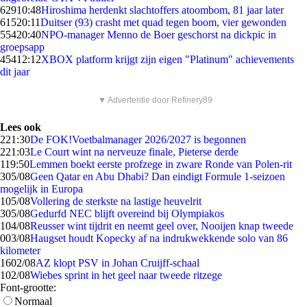
629
10:48
Hiroshima herdenkt slachtoffers atoombom, 81 jaar later
615
20:11
Duitser (93) crasht met quad tegen boom, vier gewonden
554
20:40
NPO-manager Menno de Boer geschorst na dickpic in
groepsapp
454
12:12
XBOX platform krijgt zijn eigen "Platinum" achievements
dit jaar
▼ Advertentie door Refinery89
Lees ook
2
21:30
De FOK!Voetbalmanager 2026/2027 is begonnen
2
21:03
Le Court wint na nerveuze finale, Pieterse derde
1
19:50
Lemmen boekt eerste profzege in zware Ronde van Polen-rit
3
05/08
Geen Qatar en Abu Dhabi? Dan eindigt Formule 1-seizoen
mogelijk in Europa
1
05/08
Vollering de sterkste na lastige heuvelrit
3
05/08
Gedurfd NEC blijft overeind bij Olympiakos
1
04/08
Reusser wint tijdrit en neemt geel over, Nooijen knap tweede
0
03/08
Haugset houdt Kopecky af na indrukwekkende solo van 86
kilometer
16
02/08
AZ klopt PSV in Johan Cruijff-schaal
1
02/08
Wiebes sprint in het geel naar tweede ritzege
Font-grootte:
Normaal