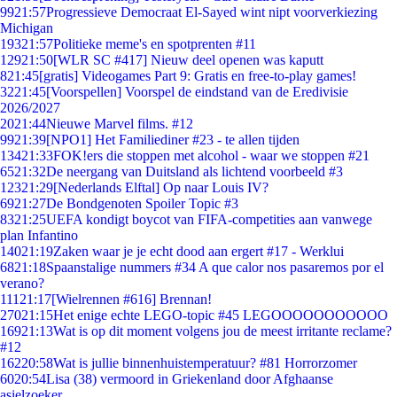
99
21:57
Progressieve Democraat El-Sayed wint nipt voorverkiezing
Michigan
193
21:57
Politieke meme's en spotprenten #11
129
21:50
[WLR SC #417] Nieuw deel openen was kaputt
8
21:45
[gratis] Videogames Part 9: Gratis en free-to-play games!
32
21:45
[Voorspellen] Voorspel de eindstand van de Eredivisie
2026/2027
20
21:44
Nieuwe Marvel films. #12
99
21:39
[NPO1] Het Familiediner #23 - te allen tijden
134
21:33
FOK!ers die stoppen met alcohol - waar we stoppen #21
65
21:32
De neergang van Duitsland als lichtend voorbeeld #3
123
21:29
[Nederlands Elftal] Op naar Louis IV?
69
21:27
De Bondgenoten Spoiler Topic #3
83
21:25
UEFA kondigt boycot van FIFA-competities aan vanwege
plan Infantino
140
21:19
Zaken waar je je echt dood aan ergert #17 - Werklui
68
21:18
Spaanstalige nummers #34 A que calor nos pasaremos por el
verano?
111
21:17
[Wielrennen #616] Brennan!
270
21:15
Het enige echte LEGO-topic #45 LEGOOOOOOOOOOO
169
21:13
Wat is op dit moment volgens jou de meest irritante reclame?
#12
162
20:58
Wat is jullie binnenhuistemperatuur? #81 Horrorzomer
60
20:54
Lisa (38) vermoord in Griekenland door Afghaanse
asielzoeker