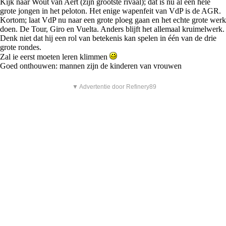
Kijk naar Wout van Aert (zijn grootste rivaal); dat is nu al een hele
grote jongen in het peloton. Het enige wapenfeit van VdP is de AGR.
Kortom; laat VdP nu naar een grote ploeg gaan en het echte grote werk
doen. De Tour, Giro en Vuelta. Anders blijft het allemaal kruimelwerk.
Denk niet dat hij een rol van betekenis kan spelen in één van de drie
grote rondes.
Zal ie eerst moeten leren klimmen
Goed onthouwen: mannen zijn de kinderen van vrouwen
▼ Advertentie door Refinery89