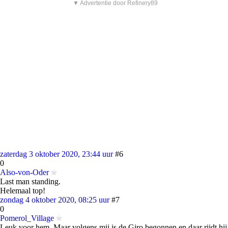
▼ Advertentie door Refinery89
zaterdag 3 oktober 2020, 23:44 uur
#6
0
Also-von-Oder
Last man standing.
Helemaal top!
zondag 4 oktober 2020, 08:25 uur
#7
0
Pomerol_Village
Leuk voor hem. Maar volgens mij is de Giro begonnen en daar rijdt hij