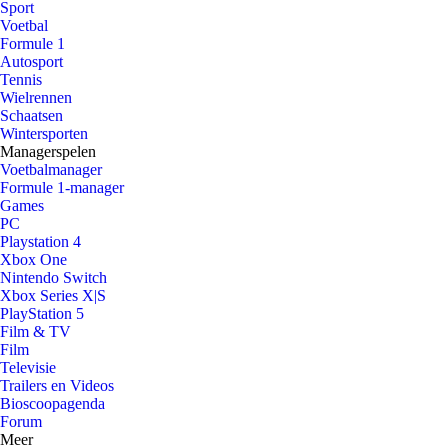
Sport
Voetbal
Formule 1
Autosport
Tennis
Wielrennen
Schaatsen
Wintersporten
Managerspelen
Voetbalmanager
Formule 1-manager
Games
PC
Playstation 4
Xbox One
Nintendo Switch
Xbox Series X|S
PlayStation 5
Film & TV
Film
Televisie
Trailers en Videos
Bioscoopagenda
Forum
Meer