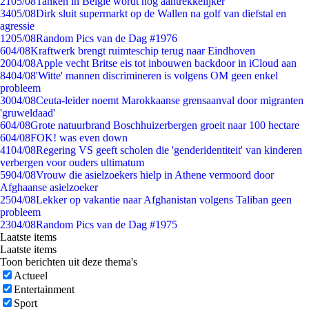
21
05/08
Tanken in België wordt nóg aantrekkelijker
34
05/08
Dirk sluit supermarkt op de Wallen na golf van diefstal en
agressie
12
05/08
Random Pics van de Dag #1976
6
04/08
Kraftwerk brengt ruimteschip terug naar Eindhoven
20
04/08
Apple vecht Britse eis tot inbouwen backdoor in iCloud aan
84
04/08
'Witte' mannen discrimineren is volgens OM geen enkel
probleem
30
04/08
Ceuta-leider noemt Marokkaanse grensaanval door migranten
'gruweldaad'
6
04/08
Grote natuurbrand Boschhuizerbergen groeit naar 100 hectare
6
04/08
FOK! was even down
41
04/08
Regering VS geeft scholen die 'genderidentiteit' van kinderen
verbergen voor ouders ultimatum
59
04/08
Vrouw die asielzoekers hielp in Athene vermoord door
Afghaanse asielzoeker
25
04/08
Lekker op vakantie naar Afghanistan volgens Taliban geen
probleem
23
04/08
Random Pics van de Dag #1975
Laatste items
Laatste items
Toon berichten uit deze thema's
Actueel
Entertainment
Sport