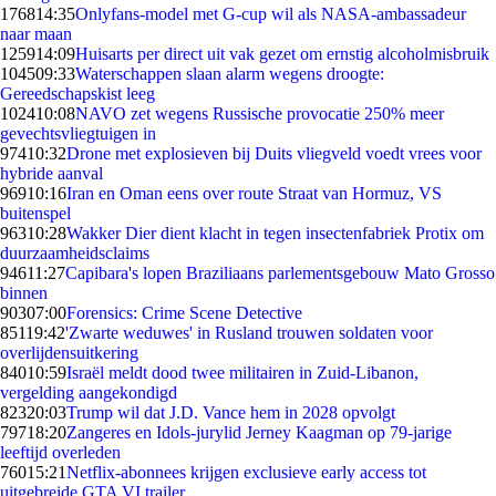
1768
14:35
Onlyfans-model met G-cup wil als NASA-ambassadeur
naar maan
1259
14:09
Huisarts per direct uit vak gezet om ernstig alcoholmisbruik
1045
09:33
Waterschappen slaan alarm wegens droogte:
Gereedschapskist leeg
1024
10:08
NAVO zet wegens Russische provocatie 250% meer
gevechtsvliegtuigen in
974
10:32
Drone met explosieven bij Duits vliegveld voedt vrees voor
hybride aanval
969
10:16
Iran en Oman eens over route Straat van Hormuz, VS
buitenspel
963
10:28
Wakker Dier dient klacht in tegen insectenfabriek Protix om
duurzaamheidsclaims
946
11:27
Capibara's lopen Braziliaans parlementsgebouw Mato Grosso
binnen
903
07:00
Forensics: Crime Scene Detective
851
19:42
'Zwarte weduwes' in Rusland trouwen soldaten voor
overlijdensuitkering
840
10:59
Israël meldt dood twee militairen in Zuid-Libanon,
vergelding aangekondigd
823
20:03
Trump wil dat J.D. Vance hem in 2028 opvolgt
797
18:20
Zangeres en Idols-jurylid Jerney Kaagman op 79-jarige
leeftijd overleden
760
15:21
Netflix-abonnees krijgen exclusieve early access tot
uitgebreide GTA VI trailer