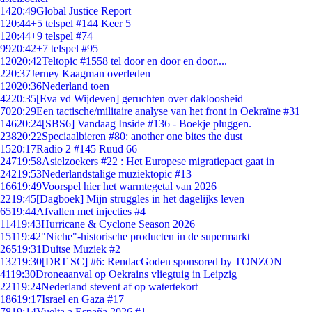
14
20:49
Global Justice Report
1
20:44
+5 telspel #144 Keer 5 =
1
20:44
+9 telspel #74
99
20:42
+7 telspel #95
120
20:42
Teltopic #1558 tel door en door en door....
2
20:37
Jerney Kaagman overleden
120
20:36
Nederland toen
42
20:35
[Eva vd Wijdeven] geruchten over dakloosheid
70
20:29
Een tactische/militaire analyse van het front in Oekraïne #31
146
20:24
[SBS6] Vandaag Inside #136 - Boekje pluggen.
238
20:22
Speciaalbieren #80: another one bites the dust
15
20:17
Radio 2 #145 Ruud 66
247
19:58
Asielzoekers #22 : Het Europese migratiepact gaat in
242
19:53
Nederlandstalige muziektopic #13
166
19:49
Voorspel hier het warmtegetal van 2026
22
19:45
[Dagboek] Mijn struggles in het dagelijks leven
65
19:44
Afvallen met injecties #4
114
19:43
Hurricane & Cyclone Season 2026
151
19:42
"Niche"-historische producten in de supermarkt
265
19:31
Duitse Muziek #2
132
19:30
[DRT SC] #6: RendacGoden sponsored by TONZON
41
19:30
Droneaanval op Oekrains vliegtuig in Leipzig
221
19:24
Nederland stevent af op watertekort
186
19:17
Israel en Gaza #17
78
19:14
Vuelta a España 2026 #1