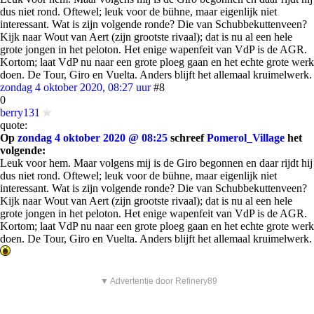
dus niet rond. Oftewel; leuk voor de bühne, maar eigenlijk niet
interessant. Wat is zijn volgende ronde? Die van Schubbekuttenveen?
Kijk naar Wout van Aert (zijn grootste rivaal); dat is nu al een hele
grote jongen in het peloton. Het enige wapenfeit van VdP is de AGR.
Kortom; laat VdP nu naar een grote ploeg gaan en het echte grote werk
doen. De Tour, Giro en Vuelta. Anders blijft het allemaal kruimelwerk.
zondag 4 oktober 2020, 08:27 uur
#8
0
berry131
quote:
Op
zondag 4 oktober 2020 @ 08:25
schreef
Pomerol_Village
het
volgende:
Leuk voor hem. Maar volgens mij is de Giro begonnen en daar rijdt hij
dus niet rond. Oftewel; leuk voor de bühne, maar eigenlijk niet
interessant. Wat is zijn volgende ronde? Die van Schubbekuttenveen?
Kijk naar Wout van Aert (zijn grootste rivaal); dat is nu al een hele
grote jongen in het peloton. Het enige wapenfeit van VdP is de AGR.
Kortom; laat VdP nu naar een grote ploeg gaan en het echte grote werk
doen. De Tour, Giro en Vuelta. Anders blijft het allemaal kruimelwerk.
▼ Advertentie door Refinery89