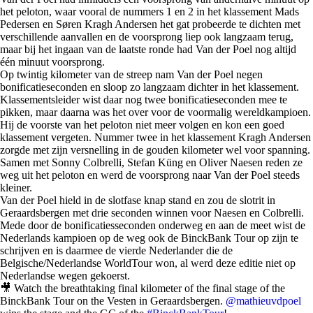
het peloton, waar vooral de nummers 1 en 2 in het klassement Mads
Pedersen en Søren Kragh Andersen het gat probeerde te dichten met
verschillende aanvallen en de voorsprong liep ook langzaam terug,
maar bij het ingaan van de laatste ronde had Van der Poel nog altijd
één minuut voorsprong.
Op twintig kilometer van de streep nam Van der Poel negen
bonificatieseconden en sloop zo langzaam dichter in het klassement.
Klassementsleider wist daar nog twee bonificatieseconden mee te
pikken, maar daarna was het over voor de voormalig wereldkampioen.
Hij de voorste van het peloton niet meer volgen en kon een goed
klassement vergeten. Nummer twee in het klassement Kragh Andersen
zorgde met zijn versnelling in de gouden kilometer wel voor spanning.
Samen met Sonny Colbrelli, Stefan Küng en Oliver Naesen reden ze
weg uit het peloton en werd de voorsprong naar Van der Poel steeds
kleiner.
Van der Poel hield in de slotfase knap stand en zou de slotrit in
Geraardsbergen met drie seconden winnen voor Naesen en Colbrelli.
Mede door de bonificatiesseconden onderweg en aan de meet wist de
Nederlands kampioen op de weg ook de BinckBank Tour op zijn te
schrijven en is daarmee de vierde Nederlander die de
Belgische/Nederlandse WorldTour won, al werd deze editie niet op
Nederlandse wegen gekoerst.
🎥 Watch the breathtaking final kilometer of the final stage of the
BinckBank Tour on the Vesten in Geraardsbergen.
@mathieuvdpoel