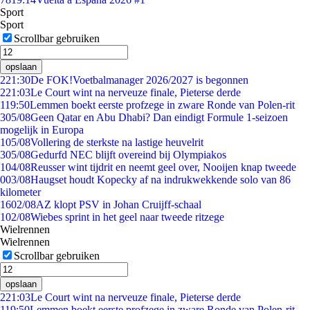
Sport
Sport
Scrollbar gebruiken
opslaan
2
21:30
De FOK!Voetbalmanager 2026/2027 is begonnen
2
21:03
Le Court wint na nerveuze finale, Pieterse derde
1
19:50
Lemmen boekt eerste profzege in zware Ronde van Polen-rit
3
05/08
Geen Qatar en Abu Dhabi? Dan eindigt Formule 1-seizoen
mogelijk in Europa
1
05/08
Vollering de sterkste na lastige heuvelrit
3
05/08
Gedurfd NEC blijft overeind bij Olympiakos
1
04/08
Reusser wint tijdrit en neemt geel over, Nooijen knap tweede
0
03/08
Haugset houdt Kopecky af na indrukwekkende solo van 86
kilometer
16
02/08
AZ klopt PSV in Johan Cruijff-schaal
1
02/08
Wiebes sprint in het geel naar tweede ritzege
Wielrennen
Wielrennen
Scrollbar gebruiken
opslaan
2
21:03
Le Court wint na nerveuze finale, Pieterse derde
1
19:50
Lemmen boekt eerste profzege in zware Ronde van Polen-rit