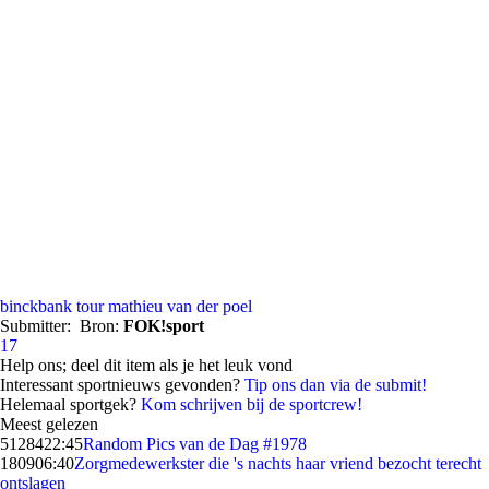
binckbank tour
mathieu van der poel
Submitter:
Bron:
FOK!sport
17
Help ons; deel dit item als je het leuk vond
Interessant sportnieuws gevonden?
Tip ons dan via de submit!
Helemaal sportgek?
Kom schrijven bij de sportcrew!
Meest gelezen
51284
22:45
Random Pics van de Dag #1978
1809
06:40
Zorgmedewerkster die 's nachts haar vriend bezocht terecht
ontslagen