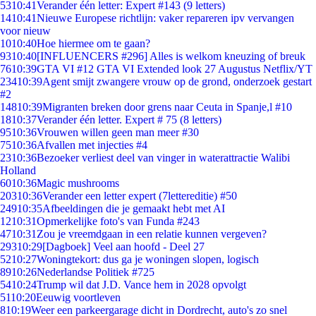
53
10:41
Verander één letter: Expert #143 (9 letters)
14
10:41
Nieuwe Europese richtlijn: vaker repareren ipv vervangen
voor nieuw
10
10:40
Hoe hiermee om te gaan?
93
10:40
[INFLUENCERS #296] Alles is welkom kneuzing of breuk
76
10:39
GTA VI #12 GTA VI Extended look 27 Augustus Netflix/YT
234
10:39
Agent smijt zwangere vrouw op de grond, onderzoek gestart
#2
148
10:39
Migranten breken door grens naar Ceuta in Spanje,l #10
18
10:37
Verander één letter. Expert # 75 (8 letters)
95
10:36
Vrouwen willen geen man meer #30
75
10:36
Afvallen met injecties #4
23
10:36
Bezoeker verliest deel van vinger in waterattractie Walibi
Holland
60
10:36
Magic mushrooms
203
10:36
Verander een letter expert (7lettereditie) #50
249
10:35
Afbeeldingen die je gemaakt hebt met AI
12
10:31
Opmerkelijke foto's van Funda #243
47
10:31
Zou je vreemdgaan in een relatie kunnen vergeven?
293
10:29
[Dagboek] Veel aan hoofd - Deel 27
52
10:27
Woningtekort: dus ga je woningen slopen, logisch
89
10:26
Nederlandse Politiek #725
54
10:24
Trump wil dat J.D. Vance hem in 2028 opvolgt
51
10:20
Eeuwig voortleven
8
10:19
Weer een parkeergarage dicht in Dordrecht, auto's zo snel