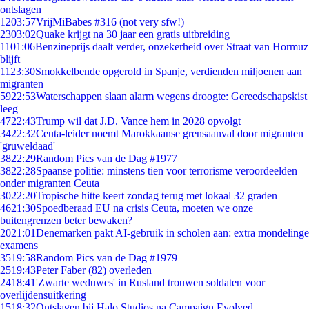
ontslagen
12
03:57
VrijMiBabes #316 (not very sfw!)
23
03:02
Quake krijgt na 30 jaar een gratis uitbreiding
11
01:06
Benzineprijs daalt verder, onzekerheid over Straat van Hormuz
blijft
11
23:30
Smokkelbende opgerold in Spanje, verdienden miljoenen aan
migranten
59
22:53
Waterschappen slaan alarm wegens droogte: Gereedschapskist
leeg
47
22:43
Trump wil dat J.D. Vance hem in 2028 opvolgt
34
22:32
Ceuta-leider noemt Marokkaanse grensaanval door migranten
'gruweldaad'
38
22:29
Random Pics van de Dag #1977
38
22:28
Spaanse politie: minstens tien voor terrorisme veroordeelden
onder migranten Ceuta
30
22:20
Tropische hitte keert zondag terug met lokaal 32 graden
46
21:30
Spoedberaad EU na crisis Ceuta, moeten we onze
buitengrenzen beter bewaken?
20
21:01
Denemarken pakt AI-gebruik in scholen aan: extra mondelinge
examens
35
19:58
Random Pics van de Dag #1979
25
19:43
Peter Faber (82) overleden
24
18:41
'Zwarte weduwes' in Rusland trouwen soldaten voor
overlijdensuitkering
15
18:32
Ontslagen bij Halo Studios na Campaign Evolved