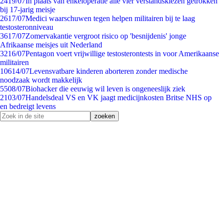
24
19/07
In plaats van enkeloperatie alle vier verstandskiezen getrokken
bij 17-jarig meisje
26
17/07
Medici waarschuwen tegen helpen militairen bij te laag
testosteronniveau
36
17/07
Zomervakantie vergroot risico op 'besnijdenis' jonge
Afrikaanse meisjes uit Nederland
32
16/07
Pentagon voert vrijwillige testosterontests in voor Amerikaanse
militairen
106
14/07
Levensvatbare kinderen aborteren zonder medische
noodzaak wordt makkelijk
55
08/07
Biohacker die eeuwig wil leven is ongeneeslijk ziek
21
03/07
Handelsdeal VS en VK jaagt medicijnkosten Britse NHS op
en bedreigt levens