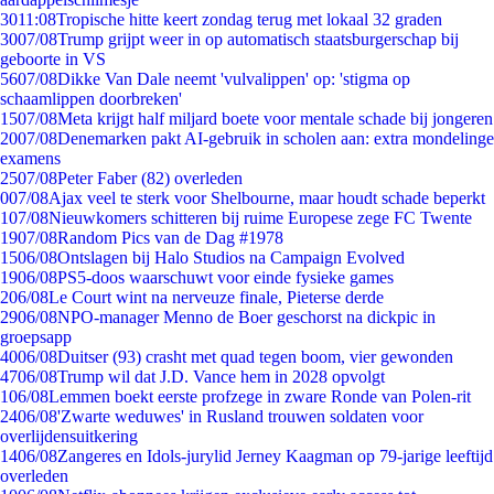
30
11:08
Tropische hitte keert zondag terug met lokaal 32 graden
30
07/08
Trump grijpt weer in op automatisch staatsburgerschap bij
geboorte in VS
56
07/08
Dikke Van Dale neemt 'vulvalippen' op: 'stigma op
schaamlippen doorbreken'
15
07/08
Meta krijgt half miljard boete voor mentale schade bij jongeren
20
07/08
Denemarken pakt AI-gebruik in scholen aan: extra mondelinge
examens
25
07/08
Peter Faber (82) overleden
0
07/08
Ajax veel te sterk voor Shelbourne, maar houdt schade beperkt
1
07/08
Nieuwkomers schitteren bij ruime Europese zege FC Twente
19
07/08
Random Pics van de Dag #1978
15
06/08
Ontslagen bij Halo Studios na Campaign Evolved
19
06/08
PS5-doos waarschuwt voor einde fysieke games
2
06/08
Le Court wint na nerveuze finale, Pieterse derde
29
06/08
NPO-manager Menno de Boer geschorst na dickpic in
groepsapp
40
06/08
Duitser (93) crasht met quad tegen boom, vier gewonden
47
06/08
Trump wil dat J.D. Vance hem in 2028 opvolgt
1
06/08
Lemmen boekt eerste profzege in zware Ronde van Polen-rit
24
06/08
'Zwarte weduwes' in Rusland trouwen soldaten voor
overlijdensuitkering
14
06/08
Zangeres en Idols-jurylid Jerney Kaagman op 79-jarige leeftijd
overleden