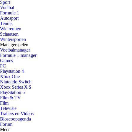
Sport
Voetbal
Formule 1
Autosport
Tennis
Wielrennen
Schaatsen
Wintersporten
Managerspelen
Voetbalmanager
Formule 1-manager
Games
PC
Playstation 4
Xbox One
Nintendo Switch
Xbox Series X|S
PlayStation 5
Film & TV
Film
Televisie
Trailers en Videos
Bioscoopagenda
Forum
Meer