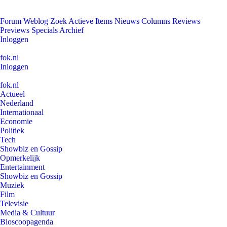
Forum
Weblog
Zoek
Actieve Items
Nieuws
Columns
Reviews
Previews
Specials
Archief
Inloggen
fok.nl
Inloggen
fok.nl
Actueel
Nederland
Internationaal
Economie
Politiek
Tech
Showbiz en Gossip
Opmerkelijk
Entertainment
Showbiz en Gossip
Muziek
Film
Televisie
Media & Cultuur
Bioscoopagenda