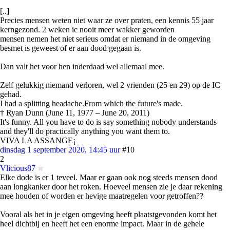
[..]
Precies mensen weten niet waar ze over praten, een kennis 55 jaar
kerngezond. 2 weken ic nooit meer wakker geworden
mensen nemen het niet serieus omdat er niemand in de omgeving
besmet is geweest of er aan dood gegaan is.
Dan valt het voor hen inderdaad wel allemaal mee.
Zelf gelukkig niemand verloren, wel 2 vrienden (25 en 29) op de IC
gehad.
I had a splitting headache.From which the future's made.
† Ryan Dunn (June 11, 1977 – June 20, 2011)
It's funny. All you have to do is say something nobody understands
and they'll do practically anything you want them to.
VIVA LA ASSANGE¡
dinsdag 1 september 2020, 14:45 uur
#10
2
Vlicious87
Elke dode is er 1 teveel. Maar er gaan ook nog steeds mensen dood
aan longkanker door het roken. Hoeveel mensen zie je daar rekening
mee houden of worden er hevige maatregelen voor getroffen??
Vooral als het in je eigen omgeving heeft plaatstgevonden komt het
heel dichtbij en heeft het een enorme impact. Maar in de gehele