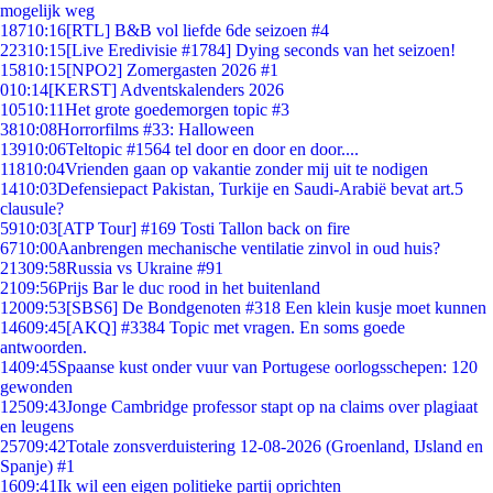
mogelijk weg
187
10:16
[RTL] B&B vol liefde 6de seizoen #4
223
10:15
[Live Eredivisie #1784] Dying seconds van het seizoen!
158
10:15
[NPO2] Zomergasten 2026 #1
0
10:14
[KERST] Adventskalenders 2026
105
10:11
Het grote goedemorgen topic #3
38
10:08
Horrorfilms #33: Halloween
139
10:06
Teltopic #1564 tel door en door en door....
118
10:04
Vrienden gaan op vakantie zonder mij uit te nodigen
14
10:03
Defensiepact Pakistan, Turkije en Saudi-Arabië bevat art.5
clausule?
59
10:03
[ATP Tour] #169 Tosti Tallon back on fire
67
10:00
Aanbrengen mechanische ventilatie zinvol in oud huis?
213
09:58
Russia vs Ukraine #91
21
09:56
Prijs Bar le duc rood in het buitenland
120
09:53
[SBS6] De Bondgenoten #318 Een klein kusje moet kunnen
146
09:45
[AKQ] #3384 Topic met vragen. En soms goede
antwoorden.
14
09:45
Spaanse kust onder vuur van Portugese oorlogsschepen: 120
gewonden
125
09:43
Jonge Cambridge professor stapt op na claims over plagiaat
en leugens
257
09:42
Totale zonsverduistering 12-08-2026 (Groenland, IJsland en
Spanje) #1
16
09:41
Ik wil een eigen politieke partij oprichten