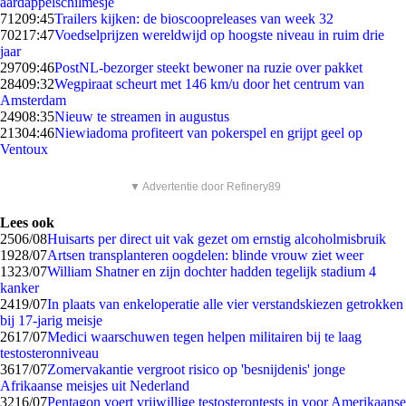
aardappelschilmesje
712
09:45
Trailers kijken: de bioscoopreleases van week 32
702
17:47
Voedselprijzen wereldwijd op hoogste niveau in ruim drie
jaar
297
09:46
PostNL-bezorger steekt bewoner na ruzie over pakket
284
09:32
Wegpiraat scheurt met 146 km/u door het centrum van
Amsterdam
249
08:35
Nieuw te streamen in augustus
213
04:46
Niewiadoma profiteert van pokerspel en grijpt geel op
Ventoux
▼ Advertentie door Refinery89
Lees ook
25
06/08
Huisarts per direct uit vak gezet om ernstig alcoholmisbruik
19
28/07
Artsen transplanteren oogdelen: blinde vrouw ziet weer
13
23/07
William Shatner en zijn dochter hadden tegelijk stadium 4
kanker
24
19/07
In plaats van enkeloperatie alle vier verstandskiezen getrokken
bij 17-jarig meisje
26
17/07
Medici waarschuwen tegen helpen militairen bij te laag
testosteronniveau
36
17/07
Zomervakantie vergroot risico op 'besnijdenis' jonge
Afrikaanse meisjes uit Nederland
32
16/07
Pentagon voert vrijwillige testosterontests in voor Amerikaanse