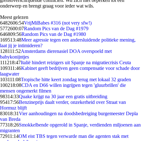
grensoverschrijdende conflicten. Wil zich niet beperken tot een
onderwerp en brengt graag voor ieder wat wils.
Meest gelezen
64826
06:54
VrijMiBabes #316 (not very sfw!)
57726
00:07
Random Pics van de Dag #1979
6468
09:56
Random Pics van de Dag #1980
1695
13:48
Meer agressie tegen een andersluidende politieke mening,
laat jij je intimideren?
1281
11:52
Amsterdams dierenasiel DOA overspoeld met
babykonijntjes
1112
18:47
Italië hindert reizigers uit Spanje na migratiecrisis Ceuta
1093
11:46
Kabinet geeft bedrijven geen compensatie voor schade door
laagwater
1031
11:08
Tropische hitte keert zondag terug met lokaal 32 graden
1002
18:08
CDA en D66 willen ingrijpen tegen 'gluurbrillen' die
mensen ongemerkt filmen
983
14:33
Quake krijgt na 30 jaar een gratis uitbreiding
954
17:56
Benzineprijs daalt verder, onzekerheid over Straat van
Hormuz blijft
830
18:31
Vier aanhoudingen na doodsbedreiging burgemeester Depla
van Breda
773
18:26
Smokkelbende opgerold in Spanje, verdienden miljoenen aan
migranten
729
11:14
OM eist TBS tegen verwarde man die agenten stak met