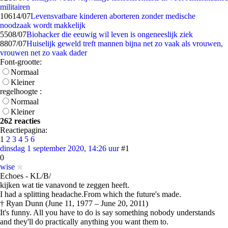
militairen
106
14/07
Levensvatbare kinderen aborteren zonder medische
noodzaak wordt makkelijk
55
08/07
Biohacker die eeuwig wil leven is ongeneeslijk ziek
88
07/07
Huiselijk geweld treft mannen bijna net zo vaak als vrouwen,
vrouwen net zo vaak dader
Font-grootte:
Normaal
Kleiner
regelhoogte :
Normaal
Kleiner
262 reacties
Reactiepagina:
1
2
3
4
5
6
dinsdag 1 september 2020, 14:26 uur
#1
0
wise
Echoes - KL/B/
kijken wat tie vanavond te zeggen heeft.
I had a splitting headache.From which the future's made.
† Ryan Dunn (June 11, 1977 – June 20, 2011)
It's funny. All you have to do is say something nobody understands
and they'll do practically anything you want them to.