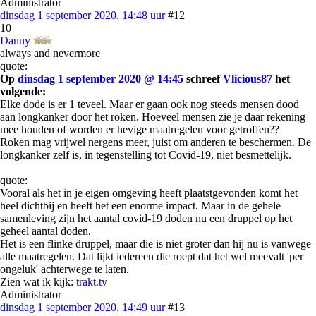
Administrator
dinsdag 1 september 2020, 14:48 uur
#12
10
Danny
always and nevermore
quote:
Op
dinsdag 1 september 2020 @ 14:45
schreef
Vlicious87
het
volgende:
Elke dode is er 1 teveel. Maar er gaan ook nog steeds mensen dood
aan longkanker door het roken. Hoeveel mensen zie je daar rekening
mee houden of worden er hevige maatregelen voor getroffen??
Roken mag vrijwel nergens meer, juist om anderen te beschermen. De
longkanker zelf is, in tegenstelling tot Covid-19, niet besmettelijk.
quote:
Vooral als het in je eigen omgeving heeft plaatstgevonden komt het
heel dichtbij en heeft het een enorme impact. Maar in de gehele
samenleving zijn het aantal covid-19 doden nu een druppel op het
geheel aantal doden.
Het is een flinke druppel, maar die is niet groter dan hij nu is vanwege
alle maatregelen. Dat lijkt iedereen die roept dat het wel meevalt 'per
ongeluk' achterwege te laten.
Zien wat ik kijk:
trakt.tv
Administrator
dinsdag 1 september 2020, 14:49 uur
#13