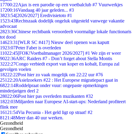
177
00:22
Ajax is een parodie op een voetbalclub #7 Vuurwerkjes
172
00:16
Vandaag 40 jaar geleden... #3
38
23:54
[2026/2027] Eredivisietoto #1
15
23:43
Rechtszaak dodelijk ongeluk uitgesteld vanwege vakantie
advocaat
28
23:36
Chinese rechtbank veroordeelt voormalige lokale functionaris
tot dood
146
23:31
[WLR SC #417] Nieuw deel openen was kaputt
19
23:07
Peter Faber is overleden
110
22:45
[FOK!Voetbalmanager 2026/2027] #1 We zijn er weer
90
22:36
ARC Raiders #7 - Don’t forget about Stella Montis
32
22:27
Congo verbiedt export van koper en kobalt, Europa zal
gevolgen voelen
182
22:22
Post hier zo vaak mogelijk om 22:22 uur #76
251
22:20
Asielzoekers #22 : Het Europese migratiepact gaat in
68
22:14
Roddelpraat onder vuur: ongepaste opmerkingen
minderjarigen deel 2
280
22:06
Post hier pas overleden muzikanten #32
18
22:03
Miljarden naar Europese AI-start-ups: Nederland profiteert
flink mee
161
21:54
Via Pecunia - Het geld ligt op straat! #2
81
21:48
Meer dan 40 uur werken.
Gezondheid
Gezondheid