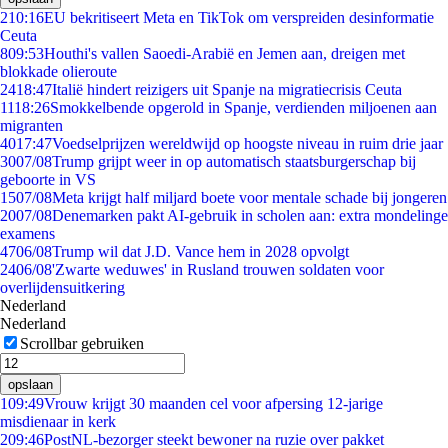
2
10:16
EU bekritiseert Meta en TikTok om verspreiden desinformatie
Ceuta
8
09:53
Houthi's vallen Saoedi-Arabië en Jemen aan, dreigen met
blokkade olieroute
24
18:47
Italië hindert reizigers uit Spanje na migratiecrisis Ceuta
11
18:26
Smokkelbende opgerold in Spanje, verdienden miljoenen aan
migranten
40
17:47
Voedselprijzen wereldwijd op hoogste niveau in ruim drie jaar
30
07/08
Trump grijpt weer in op automatisch staatsburgerschap bij
geboorte in VS
15
07/08
Meta krijgt half miljard boete voor mentale schade bij jongeren
20
07/08
Denemarken pakt AI-gebruik in scholen aan: extra mondelinge
examens
47
06/08
Trump wil dat J.D. Vance hem in 2028 opvolgt
24
06/08
'Zwarte weduwes' in Rusland trouwen soldaten voor
overlijdensuitkering
Nederland
Nederland
Scrollbar gebruiken
opslaan
1
09:49
Vrouw krijgt 30 maanden cel voor afpersing 12-jarige
misdienaar in kerk
2
09:46
PostNL-bezorger steekt bewoner na ruzie over pakket