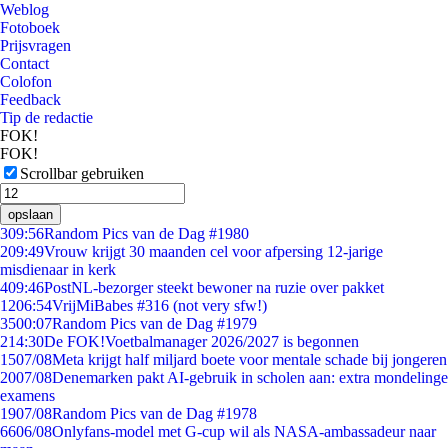
Weblog
Fotoboek
Prijsvragen
Contact
Colofon
Feedback
Tip de redactie
FOK!
FOK!
Scrollbar gebruiken
opslaan
3
09:56
Random Pics van de Dag #1980
2
09:49
Vrouw krijgt 30 maanden cel voor afpersing 12-jarige
misdienaar in kerk
4
09:46
PostNL-bezorger steekt bewoner na ruzie over pakket
12
06:54
VrijMiBabes #316 (not very sfw!)
35
00:07
Random Pics van de Dag #1979
2
14:30
De FOK!Voetbalmanager 2026/2027 is begonnen
15
07/08
Meta krijgt half miljard boete voor mentale schade bij jongeren
20
07/08
Denemarken pakt AI-gebruik in scholen aan: extra mondelinge
examens
19
07/08
Random Pics van de Dag #1978
66
06/08
Onlyfans-model met G-cup wil als NASA-ambassadeur naar