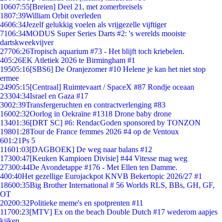
106
07:55
[Breien] Deel 21, met zomerbreisels
18
07:39
William Orbit overleden
46
06:34
Jezelf gelukkig voelen als vrijgezelle vijftiger
71
06:34
MODUS Super Series Darts #2: 's werelds mooiste
dartskweekvijver
277
06:26
Tropisch aquarium #73 - Het blijft toch kriebelen.
4
05:26
EK Atletiek 2026 te Birmingham #1
195
05:16
[SBS6] De Oranjezomer #10 Helene je kan het niet stop
ermee
249
05:15
[Centraal] Ruimtevaart / SpaceX #87 Rondje oceaan
233
04:34
Israel en Gaza #17
30
02:39
Transfergeruchten en contractverlenging #83
160
02:32
Oorlog in Oekraïne #1318 Drone baby drone
134
01:36
[DRT SC] #6: RendacGoden sponsored by TONZON
198
01:28
Tour de France femmes 2026 #4 op de Ventoux
6
01:21
Ps 5
116
01:03
[DAGBOEK] De weg naar balans #12
173
00:47
[Keuken Kampioen Divisie] #44 Vitesse mag weg
273
00:44
De Avondetappe #176 - Met Ellen ten Damme.
4
00:40
Het gezellige Eurojackpot KNVB Bekertopic 2026/27 #1
186
00:35
Big Brother International # 56 Worlds RLS, BBs, GH, GF,
OT
202
00:32
Politieke meme's en spotprenten #11
117
00:23
[MTV] Ex on the beach Double Dutch #17 wederom aapjes
kijken