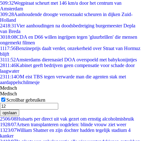
5
09:32
Wegpiraat scheurt met 146 km/u door het centrum van
Amsterdam
3
09:28
Aanhoudende droogte veroorzaakt scheuren in dijken Zuid-
Holland
24
18:31
Vier aanhoudingen na doodsbedreiging burgemeester Depla
van Breda
30
18:08
CDA en D66 willen ingrijpen tegen 'gluurbrillen' die mensen
ongemerkt filmen
11
17:56
Benzineprijs daalt verder, onzekerheid over Straat van Hormuz
blijft
31
11:52
Amsterdams dierenasiel DOA overspoeld met babykonijntjes
28
11:46
Kabinet geeft bedrijven geen compensatie voor schade door
laagwater
23
11:14
OM eist TBS tegen verwarde man die agenten stak met
aardappelschilmesje
Medisch
Medisch
Scrollbar gebruiken
opslaan
25
06/08
Huisarts per direct uit vak gezet om ernstig alcoholmisbruik
19
28/07
Artsen transplanteren oogdelen: blinde vrouw ziet weer
13
23/07
William Shatner en zijn dochter hadden tegelijk stadium 4
kanker