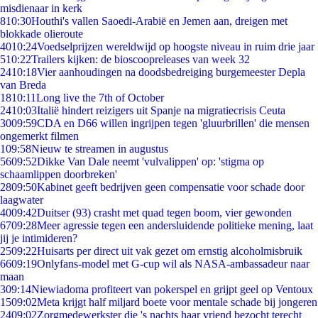
misdienaar in kerk
8
10:30
Houthi's vallen Saoedi-Arabië en Jemen aan, dreigen met
blokkade olieroute
40
10:24
Voedselprijzen wereldwijd op hoogste niveau in ruim drie jaar
5
10:22
Trailers kijken: de bioscoopreleases van week 32
24
10:18
Vier aanhoudingen na doodsbedreiging burgemeester Depla
van Breda
18
10:11
Long live the 7th of October
24
10:03
Italië hindert reizigers uit Spanje na migratiecrisis Ceuta
30
09:59
CDA en D66 willen ingrijpen tegen 'gluurbrillen' die mensen
ongemerkt filmen
1
09:58
Nieuw te streamen in augustus
56
09:52
Dikke Van Dale neemt 'vulvalippen' op: 'stigma op
schaamlippen doorbreken'
28
09:50
Kabinet geeft bedrijven geen compensatie voor schade door
laagwater
40
09:42
Duitser (93) crasht met quad tegen boom, vier gewonden
67
09:28
Meer agressie tegen een andersluidende politieke mening, laat
jij je intimideren?
25
09:22
Huisarts per direct uit vak gezet om ernstig alcoholmisbruik
66
09:19
Onlyfans-model met G-cup wil als NASA-ambassadeur naar
maan
3
09:14
Niewiadoma profiteert van pokerspel en grijpt geel op Ventoux
15
09:02
Meta krijgt half miljard boete voor mentale schade bij jongeren
24
09:02
Zorgmedewerkster die 's nachts haar vriend bezocht terecht