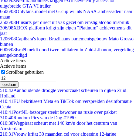
10
06/08
Netflix-abonnees krijgen exclusieve early access tot
uitgebreide GTA VI trailer
66
06/08
Onlyfans-model met G-cup wil als NASA-ambassadeur naar
maan
25
06/08
Huisarts per direct uit vak gezet om ernstig alcoholmisbruik
3
06/08
XBOX platform krijgt zijn eigen "Platinum" achievements dit
jaar
12
06/08
Capibara's lopen Braziliaans parlementsgebouw Mato Grosso
binnen
69
06/08
Israël meldt dood twee militairen in Zuid-Libanon, vergelding
aangekondigd
Actieve items
Actieve items
Scrollbar gebruiken
opslaan
5
10:42
Aanhoudende droogte veroorzaakt scheuren in dijken Zuid-
Holland
4
10:41
EU bekritiseert Meta en TikTok om verspreiden desinformatie
Ceuta
4
10:41
PostNL-bezorger steekt bewoner na ruzie over pakket
3
10:40
Random Pics van de Dag #1980
6
10:38
Wegpiraat scheurt met 146 km/u door het centrum van
Amsterdam
2
10:31
Vrouw krijgt 30 maanden cel voor afpersing 12-jarige