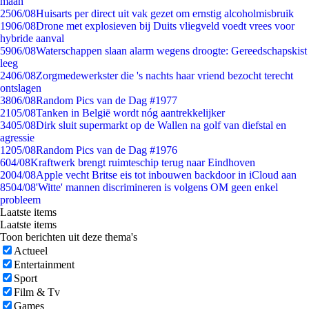
maan
25
06/08
Huisarts per direct uit vak gezet om ernstig alcoholmisbruik
19
06/08
Drone met explosieven bij Duits vliegveld voedt vrees voor
hybride aanval
59
06/08
Waterschappen slaan alarm wegens droogte: Gereedschapskist
leeg
24
06/08
Zorgmedewerkster die 's nachts haar vriend bezocht terecht
ontslagen
38
06/08
Random Pics van de Dag #1977
21
05/08
Tanken in België wordt nóg aantrekkelijker
34
05/08
Dirk sluit supermarkt op de Wallen na golf van diefstal en
agressie
12
05/08
Random Pics van de Dag #1976
6
04/08
Kraftwerk brengt ruimteschip terug naar Eindhoven
20
04/08
Apple vecht Britse eis tot inbouwen backdoor in iCloud aan
85
04/08
'Witte' mannen discrimineren is volgens OM geen enkel
probleem
Laatste items
Laatste items
Toon berichten uit deze thema's
Actueel
Entertainment
Sport
Film & Tv
Games