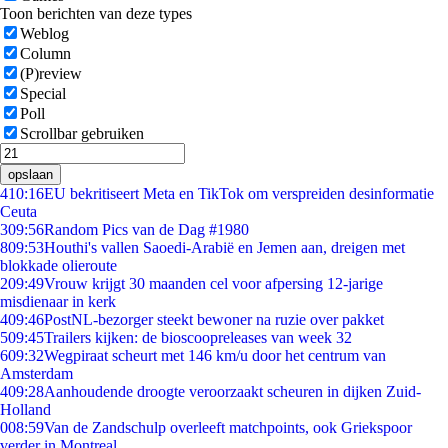
Toon berichten van deze types
Weblog
Column
(P)review
Special
Poll
Scrollbar gebruiken
opslaan
4
10:16
EU bekritiseert Meta en TikTok om verspreiden desinformatie
Ceuta
3
09:56
Random Pics van de Dag #1980
8
09:53
Houthi's vallen Saoedi-Arabië en Jemen aan, dreigen met
blokkade olieroute
2
09:49
Vrouw krijgt 30 maanden cel voor afpersing 12-jarige
misdienaar in kerk
4
09:46
PostNL-bezorger steekt bewoner na ruzie over pakket
5
09:45
Trailers kijken: de bioscoopreleases van week 32
6
09:32
Wegpiraat scheurt met 146 km/u door het centrum van
Amsterdam
4
09:28
Aanhoudende droogte veroorzaakt scheuren in dijken Zuid-
Holland
0
08:59
Van de Zandschulp overleeft matchpoints, ook Griekspoor
verder in Montreal