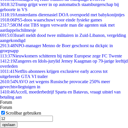
30
18:32
Trump grijpt weer in op automatisch staatsburgerschap bij
geboorte in VS
31
18:19
Amsterdams dierenasiel DOA overspoeld met babykonijntjes
19
18:06
PS5-doos waarschuwt voor einde fysieke games
23
17:58
OM eist TBS tegen verwarde man die agenten stak met
aardappelschilmesje
69
15:03
Israël meldt dood twee militairen in Zuid-Libanon, vergelding
aangekondigd
29
13:48
NPO-manager Menno de Boer geschorst na dickpic in
groepsapp
1
13:37
Nieuwkomers schitteren bij ruime Europese zege FC Twente
14
12:19
Zangeres en Idols-jurylid Jerney Kaagman op 79-jarige leeftijd
overleden
10
11:41
Netflix-abonnees krijgen exclusieve early access tot
uitgebreide GTA VI trailer
26
10:54
NAVO zet wegens Russische provocatie 250% meer
gevechtsvliegtuigen in
14
10:46
Accell, moederbedrijf Sparta en Batavus, vraagt uitstel van
betaling aan
Forum
Forum
Scrollbar gebruiken
opslaan