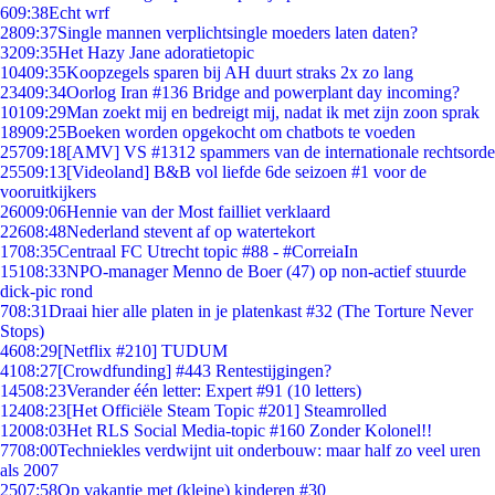
6
09:38
Echt wrf
28
09:37
Single mannen verplichtsingle moeders laten daten?
32
09:35
Het Hazy Jane adoratietopic
104
09:35
Koopzegels sparen bij AH duurt straks 2x zo lang
234
09:34
Oorlog Iran #136 Bridge and powerplant day incoming?
101
09:29
Man zoekt mij en bedreigt mij, nadat ik met zijn zoon sprak
189
09:25
Boeken worden opgekocht om chatbots te voeden
257
09:18
[AMV] VS #1312 spammers van de internationale rechtsorde
255
09:13
[Videoland] B&B vol liefde 6de seizoen #1 voor de
vooruitkijkers
260
09:06
Hennie van der Most failliet verklaard
226
08:48
Nederland stevent af op watertekort
17
08:35
Centraal FC Utrecht topic #88 - #CorreiaIn
151
08:33
NPO-manager Menno de Boer (47) op non-actief stuurde
dick-pic rond
7
08:31
Draai hier alle platen in je platenkast #32 (The Torture Never
Stops)
46
08:29
[Netflix #210] TUDUM
41
08:27
[Crowdfunding] #443 Rentestijgingen?
145
08:23
Verander één letter: Expert #91 (10 letters)
124
08:23
[Het Officiële Steam Topic #201] Steamrolled
120
08:03
Het RLS Social Media-topic #160 Zonder Kolonel!!
77
08:00
Techniekles verdwijnt uit onderbouw: maar half zo veel uren
als 2007
25
07:58
Op vakantie met (kleine) kinderen #30