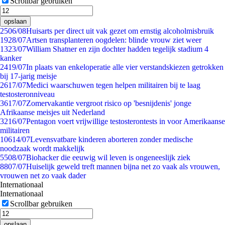
Scrollbar gebruiken
opslaan
25
06/08
Huisarts per direct uit vak gezet om ernstig alcoholmisbruik
19
28/07
Artsen transplanteren oogdelen: blinde vrouw ziet weer
13
23/07
William Shatner en zijn dochter hadden tegelijk stadium 4
kanker
24
19/07
In plaats van enkeloperatie alle vier verstandskiezen getrokken
bij 17-jarig meisje
26
17/07
Medici waarschuwen tegen helpen militairen bij te laag
testosteronniveau
36
17/07
Zomervakantie vergroot risico op 'besnijdenis' jonge
Afrikaanse meisjes uit Nederland
32
16/07
Pentagon voert vrijwillige testosterontests in voor Amerikaanse
militairen
106
14/07
Levensvatbare kinderen aborteren zonder medische
noodzaak wordt makkelijk
55
08/07
Biohacker die eeuwig wil leven is ongeneeslijk ziek
88
07/07
Huiselijk geweld treft mannen bijna net zo vaak als vrouwen,
vrouwen net zo vaak dader
Internationaal
Internationaal
Scrollbar gebruiken
opslaan