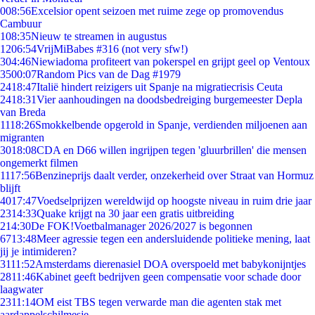
0
08:56
Excelsior opent seizoen met ruime zege op promovendus
Cambuur
1
08:35
Nieuw te streamen in augustus
12
06:54
VrijMiBabes #316 (not very sfw!)
3
04:46
Niewiadoma profiteert van pokerspel en grijpt geel op Ventoux
35
00:07
Random Pics van de Dag #1979
24
18:47
Italië hindert reizigers uit Spanje na migratiecrisis Ceuta
24
18:31
Vier aanhoudingen na doodsbedreiging burgemeester Depla
van Breda
11
18:26
Smokkelbende opgerold in Spanje, verdienden miljoenen aan
migranten
30
18:08
CDA en D66 willen ingrijpen tegen 'gluurbrillen' die mensen
ongemerkt filmen
11
17:56
Benzineprijs daalt verder, onzekerheid over Straat van Hormuz
blijft
40
17:47
Voedselprijzen wereldwijd op hoogste niveau in ruim drie jaar
23
14:33
Quake krijgt na 30 jaar een gratis uitbreiding
2
14:30
De FOK!Voetbalmanager 2026/2027 is begonnen
67
13:48
Meer agressie tegen een andersluidende politieke mening, laat
jij je intimideren?
31
11:52
Amsterdams dierenasiel DOA overspoeld met babykonijntjes
28
11:46
Kabinet geeft bedrijven geen compensatie voor schade door
laagwater
23
11:14
OM eist TBS tegen verwarde man die agenten stak met
aardappelschilmesje