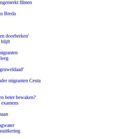
ongemerkt filmen
an Breda
pen doorbreken'
blijft
migranten
 leeg
'gruweldaad'
onder migranten Ceuta
en beter bewaken?
e examens
maan
agwater
suitkering