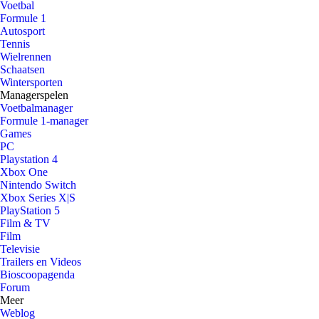
Voetbal
Formule 1
Autosport
Tennis
Wielrennen
Schaatsen
Wintersporten
Managerspelen
Voetbalmanager
Formule 1-manager
Games
PC
Playstation 4
Xbox One
Nintendo Switch
Xbox Series X|S
PlayStation 5
Film & TV
Film
Televisie
Trailers en Videos
Bioscoopagenda
Forum
Meer
Weblog