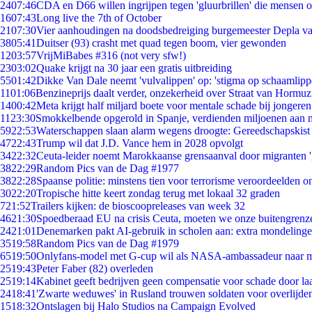
24
07:46
CDA en D66 willen ingrijpen tegen 'gluurbrillen' die mensen 
16
07:43
Long live the 7th of October
21
07:30
Vier aanhoudingen na doodsbedreiging burgemeester Depla v
38
05:41
Duitser (93) crasht met quad tegen boom, vier gewonden
12
03:57
VrijMiBabes #316 (not very sfw!)
23
03:02
Quake krijgt na 30 jaar een gratis uitbreiding
55
01:42
Dikke Van Dale neemt 'vulvalippen' op: 'stigma op schaamlip
11
01:06
Benzineprijs daalt verder, onzekerheid over Straat van Hormuz 
14
00:42
Meta krijgt half miljard boete voor mentale schade bij jongeren
11
23:30
Smokkelbende opgerold in Spanje, verdienden miljoenen aan 
59
22:53
Waterschappen slaan alarm wegens droogte: Gereedschapskist
47
22:43
Trump wil dat J.D. Vance hem in 2028 opvolgt
34
22:32
Ceuta-leider noemt Marokkaanse grensaanval door migranten 
38
22:29
Random Pics van de Dag #1977
38
22:28
Spaanse politie: minstens tien voor terrorisme veroordeelden 
30
22:20
Tropische hitte keert zondag terug met lokaal 32 graden
7
21:52
Trailers kijken: de bioscoopreleases van week 32
46
21:30
Spoedberaad EU na crisis Ceuta, moeten we onze buitengrenz
24
21:01
Denemarken pakt AI-gebruik in scholen aan: extra mondeling
35
19:58
Random Pics van de Dag #1979
65
19:50
Onlyfans-model met G-cup wil als NASA-ambassadeur naar 
25
19:43
Peter Faber (82) overleden
25
19:14
Kabinet geeft bedrijven geen compensatie voor schade door la
24
18:41
'Zwarte weduwes' in Rusland trouwen soldaten voor overlijden
15
18:32
Ontslagen bij Halo Studios na Campaign Evolved