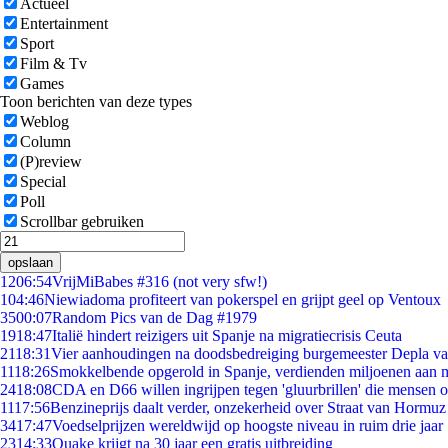
Actueel
Entertainment
Sport
Film & Tv
Games
Toon berichten van deze types
Weblog
Column
(P)review
Special
Poll
Scrollbar gebruiken
opslaan
12
06:54
VrijMiBabes #316 (not very sfw!)
1
04:46
Niewiadoma profiteert van pokerspel en grijpt geel op Ventoux
35
00:07
Random Pics van de Dag #1979
19
18:47
Italië hindert reizigers uit Spanje na migratiecrisis Ceuta
21
18:31
Vier aanhoudingen na doodsbedreiging burgemeester Depla v
11
18:26
Smokkelbende opgerold in Spanje, verdienden miljoenen aan 
24
18:08
CDA en D66 willen ingrijpen tegen 'gluurbrillen' die mensen 
11
17:56
Benzineprijs daalt verder, onzekerheid over Straat van Hormuz b
34
17:47
Voedselprijzen wereldwijd op hoogste niveau in ruim drie jaar
23
14:33
Quake krijgt na 30 jaar een gratis uitbreiding