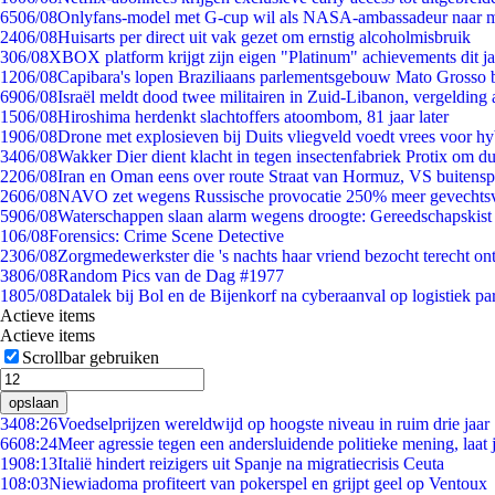
65
06/08
Onlyfans-model met G-cup wil als NASA-ambassadeur naar 
24
06/08
Huisarts per direct uit vak gezet om ernstig alcoholmisbruik
3
06/08
XBOX platform krijgt zijn eigen "Platinum" achievements dit ja
12
06/08
Capibara's lopen Braziliaans parlementsgebouw Mato Grosso 
69
06/08
Israël meldt dood twee militairen in Zuid-Libanon, vergeldin
15
06/08
Hiroshima herdenkt slachtoffers atoombom, 81 jaar later
19
06/08
Drone met explosieven bij Duits vliegveld voedt vrees voor hy
34
06/08
Wakker Dier dient klacht in tegen insectenfabriek Protix om 
22
06/08
Iran en Oman eens over route Straat van Hormuz, VS buitensp
26
06/08
NAVO zet wegens Russische provocatie 250% meer gevechtsvl
59
06/08
Waterschappen slaan alarm wegens droogte: Gereedschapskist
1
06/08
Forensics: Crime Scene Detective
23
06/08
Zorgmedewerkster die 's nachts haar vriend bezocht terecht on
38
06/08
Random Pics van de Dag #1977
18
05/08
Datalek bij Bol en de Bijenkorf na cyberaanval op logistiek pa
Actieve items
Actieve items
Scrollbar gebruiken
opslaan
34
08:26
Voedselprijzen wereldwijd op hoogste niveau in ruim drie jaar
66
08:24
Meer agressie tegen een andersluidende politieke mening, laat j
19
08:13
Italië hindert reizigers uit Spanje na migratiecrisis Ceuta
1
08:03
Niewiadoma profiteert van pokerspel en grijpt geel op Ventoux