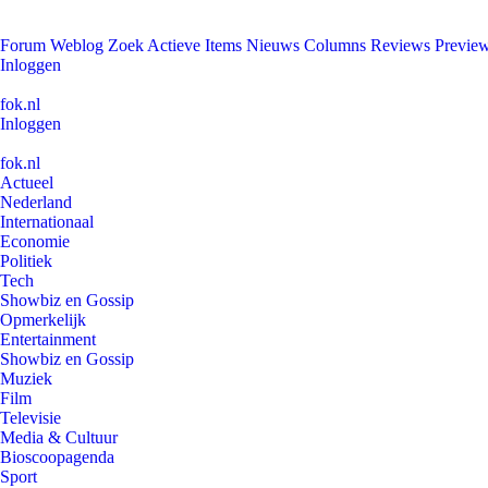
Forum
Weblog
Zoek
Actieve Items
Nieuws
Columns
Reviews
Previe
Inloggen
fok.nl
Inloggen
fok.nl
Actueel
Nederland
Internationaal
Economie
Politiek
Tech
Showbiz en Gossip
Opmerkelijk
Entertainment
Showbiz en Gossip
Muziek
Film
Televisie
Media & Cultuur
Bioscoopagenda
Sport