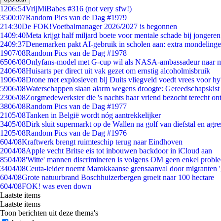
12
06:54
VrijMiBabes #316 (not very sfw!)
35
00:07
Random Pics van de Dag #1979
2
14:30
De FOK!Voetbalmanager 2026/2027 is begonnen
14
09:40
Meta krijgt half miljard boete voor mentale schade bij jongeren
24
09:37
Denemarken pakt AI-gebruik in scholen aan: extra mondeling
19
07/08
Random Pics van de Dag #1978
65
06/08
Onlyfans-model met G-cup wil als NASA-ambassadeur naar 
24
06/08
Huisarts per direct uit vak gezet om ernstig alcoholmisbruik
19
06/08
Drone met explosieven bij Duits vliegveld voedt vrees voor hy
59
06/08
Waterschappen slaan alarm wegens droogte: Gereedschapskist
23
06/08
Zorgmedewerkster die 's nachts haar vriend bezocht terecht on
38
06/08
Random Pics van de Dag #1977
21
05/08
Tanken in België wordt nóg aantrekkelijker
34
05/08
Dirk sluit supermarkt op de Wallen na golf van diefstal en agre
12
05/08
Random Pics van de Dag #1976
6
04/08
Kraftwerk brengt ruimteschip terug naar Eindhoven
20
04/08
Apple vecht Britse eis tot inbouwen backdoor in iCloud aan
85
04/08
'Witte' mannen discrimineren is volgens OM geen enkel probl
34
04/08
Ceuta-leider noemt Marokkaanse grensaanval door migranten 
6
04/08
Grote natuurbrand Boschhuizerbergen groeit naar 100 hectare
6
04/08
FOK! was even down
Laatste items
Laatste items
Toon berichten uit deze thema's