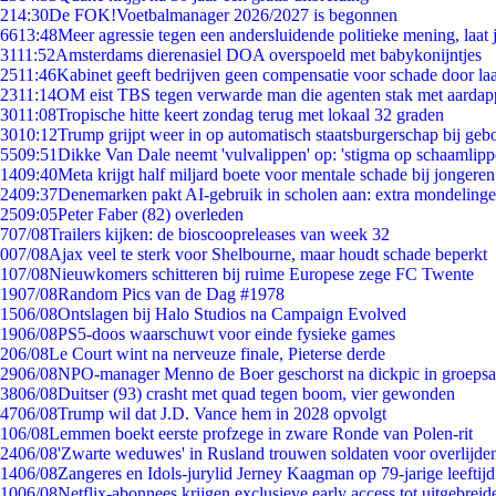
2
14:30
De FOK!Voetbalmanager 2026/2027 is begonnen
66
13:48
Meer agressie tegen een andersluidende politieke mening, laat j
31
11:52
Amsterdams dierenasiel DOA overspoeld met babykonijntjes
25
11:46
Kabinet geeft bedrijven geen compensatie voor schade door la
23
11:14
OM eist TBS tegen verwarde man die agenten stak met aardap
30
11:08
Tropische hitte keert zondag terug met lokaal 32 graden
30
10:12
Trump grijpt weer in op automatisch staatsburgerschap bij geb
55
09:51
Dikke Van Dale neemt 'vulvalippen' op: 'stigma op schaamlip
14
09:40
Meta krijgt half miljard boete voor mentale schade bij jongeren
24
09:37
Denemarken pakt AI-gebruik in scholen aan: extra mondeling
25
09:05
Peter Faber (82) overleden
7
07/08
Trailers kijken: de bioscoopreleases van week 32
0
07/08
Ajax veel te sterk voor Shelbourne, maar houdt schade beperkt
1
07/08
Nieuwkomers schitteren bij ruime Europese zege FC Twente
19
07/08
Random Pics van de Dag #1978
15
06/08
Ontslagen bij Halo Studios na Campaign Evolved
19
06/08
PS5-doos waarschuwt voor einde fysieke games
2
06/08
Le Court wint na nerveuze finale, Pieterse derde
29
06/08
NPO-manager Menno de Boer geschorst na dickpic in groeps
38
06/08
Duitser (93) crasht met quad tegen boom, vier gewonden
47
06/08
Trump wil dat J.D. Vance hem in 2028 opvolgt
1
06/08
Lemmen boekt eerste profzege in zware Ronde van Polen-rit
24
06/08
'Zwarte weduwes' in Rusland trouwen soldaten voor overlijden
14
06/08
Zangeres en Idols-jurylid Jerney Kaagman op 79-jarige leeftij
10
06/08
Netflix-abonnees krijgen exclusieve early access tot uitgebreid