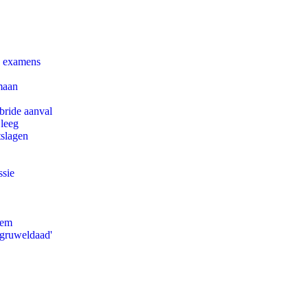
e examens
maan
bride aanval
 leeg
tslagen
ssie
eem
'gruweldaad'