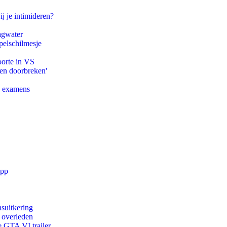
ij je intimideren?
agwater
pelschilmesje
oorte in VS
pen doorbreken'
e examens
app
suitkering
d overleden
e GTA VI trailer