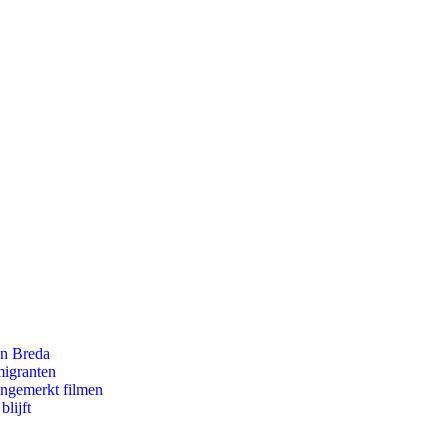
an Breda
migranten
ongemerkt filmen
lijft