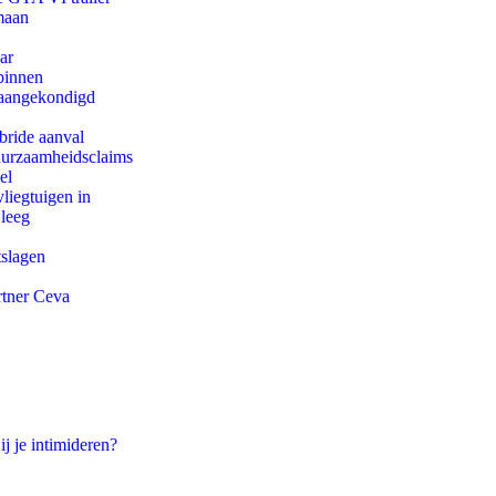
maan
ar
binnen
g aangekondigd
bride aanval
duurzaamheidsclaims
el
iegtuigen in
 leeg
tslagen
rtner Ceva
ij je intimideren?