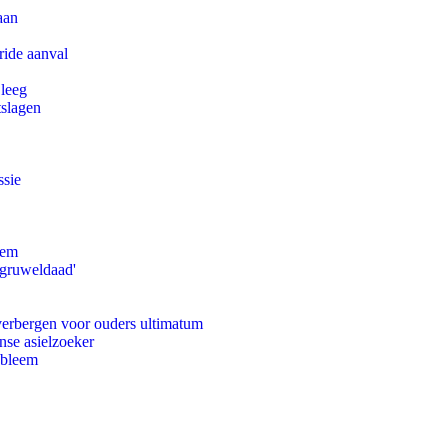
aan
ride aanval
 leeg
tslagen
ssie
eem
'gruweldaad'
 verbergen voor ouders ultimatum
nse asielzoeker
obleem