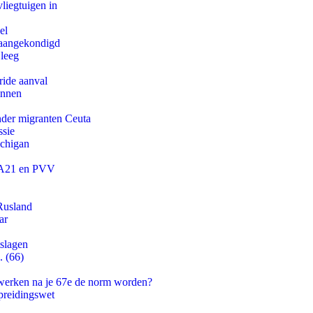
iegtuigen in
el
g aangekondigd
 leeg
ride aanval
innen
onder migranten Ceuta
ssie
ichigan
 JA21 en PVV
Rusland
ar
tslagen
. (66)
 werken na je 67e de norm worden?
preidingswet