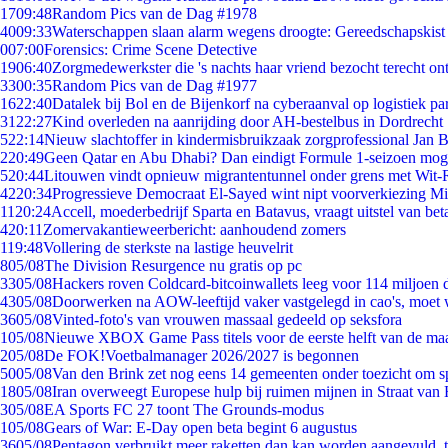
17
09:48
Random Pics van de Dag #1978
40
09:33
Waterschappen slaan alarm wegens droogte: Gereedschapskist
0
07:00
Forensics: Crime Scene Detective
19
06:40
Zorgmedewerkster die 's nachts haar vriend bezocht terecht on
33
00:35
Random Pics van de Dag #1977
16
22:40
Datalek bij Bol en de Bijenkorf na cyberaanval op logistiek pa
31
22:27
Kind overleden na aanrijding door AH-bestelbus in Dordrecht
5
22:14
Nieuw slachtoffer in kindermisbruikzaak zorgprofessional Jan B
2
20:49
Geen Qatar en Abu Dhabi? Dan eindigt Formule 1-seizoen moge
5
20:44
Litouwen vindt opnieuw migrantentunnel onder grens met Wit-
42
20:34
Progressieve Democraat El-Sayed wint nipt voorverkiezing M
11
20:24
Accell, moederbedrijf Sparta en Batavus, vraagt uitstel van bet
4
20:11
Zomervakantieweerbericht: aanhoudend zomers
1
19:48
Vollering de sterkste na lastige heuvelrit
8
05/08
The Division Resurgence nu gratis op pc
33
05/08
Hackers roven Coldcard-bitcoinwallets leeg voor 114 miljoen d
43
05/08
Doorwerken na AOW-leeftijd vaker vastgelegd in cao's, moet
36
05/08
Vinted-foto's van vrouwen massaal gedeeld op seksfora
1
05/08
Nieuwe XBOX Game Pass titels voor de eerste helft van de ma
2
05/08
De FOK!Voetbalmanager 2026/2027 is begonnen
50
05/08
Van den Brink zet nog eens 14 gemeenten onder toezicht om s
18
05/08
Iran overweegt Europese hulp bij ruimen mijnen in Straat va
3
05/08
EA Sports FC 27 toont The Grounds-modus
1
05/08
Gears of War: E-Day open beta begint 6 augustus
36
05/08
Pentagon verbruikt meer raketten dan kan worden aangevuld, t