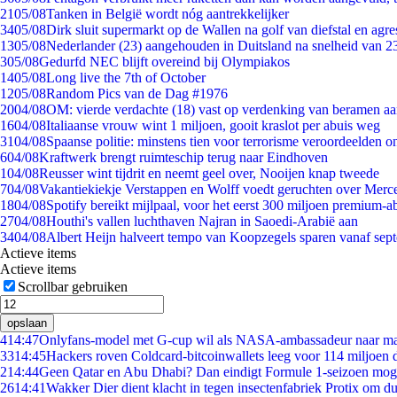
21
05/08
Tanken in België wordt nóg aantrekkelijker
34
05/08
Dirk sluit supermarkt op de Wallen na golf van diefstal en agre
13
05/08
Nederlander (23) aangehouden in Duitsland na snelheid van 
3
05/08
Gedurfd NEC blijft overeind bij Olympiakos
14
05/08
Long live the 7th of October
12
05/08
Random Pics van de Dag #1976
20
04/08
OM: vierde verdachte (18) vast op verdenking van beramen aa
16
04/08
Italiaanse vrouw wint 1 miljoen, gooit kraslot per abuis weg
31
04/08
Spaanse politie: minstens tien voor terrorisme veroordeelden 
6
04/08
Kraftwerk brengt ruimteschip terug naar Eindhoven
1
04/08
Reusser wint tijdrit en neemt geel over, Nooijen knap tweede
7
04/08
Vakantiekiekje Verstappen en Wolff voedt geruchten over Merc
18
04/08
Spotify bereikt mijlpaal, voor het eerst 300 miljoen premium-
27
04/08
Houthi's vallen luchthaven Najran in Saoedi-Arabië aan
34
04/08
Albert Heijn halveert tempo van Koopzegels sparen vanaf sep
Actieve items
Actieve items
Scrollbar gebruiken
opslaan
4
14:47
Onlyfans-model met G-cup wil als NASA-ambassadeur naar m
33
14:45
Hackers roven Coldcard-bitcoinwallets leeg voor 114 miljoen d
2
14:44
Geen Qatar en Abu Dhabi? Dan eindigt Formule 1-seizoen moge
26
14:41
Wakker Dier dient klacht in tegen insectenfabriek Protix om 