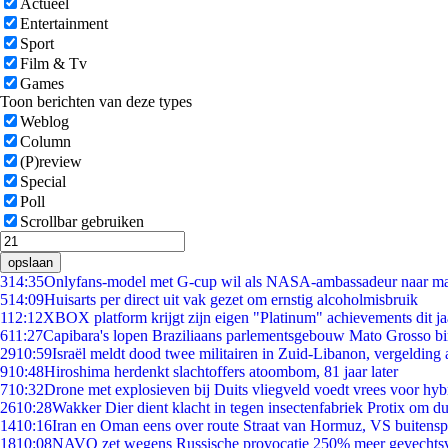
Actueel
Entertainment
Sport
Film & Tv
Games
Toon berichten van deze types
Weblog
Column
(P)review
Special
Poll
Scrollbar gebruiken
opslaan
3
14:35
Onlyfans-model met G-cup wil als NASA-ambassadeur naar m
5
14:09
Huisarts per direct uit vak gezet om ernstig alcoholmisbruik
1
12:12
XBOX platform krijgt zijn eigen "Platinum" achievements dit ja
6
11:27
Capibara's lopen Braziliaans parlementsgebouw Mato Grosso b
29
10:59
Israël meldt dood twee militairen in Zuid-Libanon, vergeldin
9
10:48
Hiroshima herdenkt slachtoffers atoombom, 81 jaar later
7
10:32
Drone met explosieven bij Duits vliegveld voedt vrees voor hyb
26
10:28
Wakker Dier dient klacht in tegen insectenfabriek Protix om 
14
10:16
Iran en Oman eens over route Straat van Hormuz, VS buitensp
18
10:08
NAVO zet wegens Russische provocatie 250% meer gevechtsvl