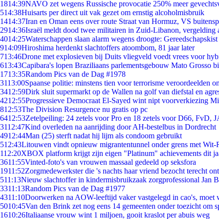
18
14:39
NAVO zet wegens Russische provocatie 250% meer gevechtsvl
5
14:38
Huisarts per direct uit vak gezet om ernstig alcoholmisbruik
14
14:37
Iran en Oman eens over route Straat van Hormuz, VS buitensp
29
14:36
Israël meldt dood twee militairen in Zuid-Libanon, vergeldin
40
14:25
Waterschappen slaan alarm wegens droogte: Gereedschapskist
9
14:09
Hiroshima herdenkt slachtoffers atoombom, 81 jaar later
7
13:46
Drone met explosieven bij Duits vliegveld voedt vrees voor hyb
6
13:43
Capibara's lopen Braziliaans parlementsgebouw Mato Grosso b
17
13:35
Random Pics van de Dag #1978
31
13:00
Spaanse politie: minstens tien voor terrorisme veroordeelden 
34
12:59
Dirk sluit supermarkt op de Wallen na golf van diefstal en agre
42
12:55
Progressieve Democraat El-Sayed wint nipt voorverkiezing M
8
12:53
The Division Resurgence nu gratis op pc
64
12:53
Zetelpeiling: 24 zetels voor Pro en 18 zetels voor D66, FvD,
31
12:47
Kind overleden na aanrijding door AH-bestelbus in Dordrecht
49
12:44
Man (25) sterft nadat hij lijm als condoom gebruikt
5
12:43
Litouwen vindt opnieuw migrantentunnel onder grens met Wit-
1
12:20
XBOX platform krijgt zijn eigen "Platinum" achievements dit ja
36
11:55
Vinted-foto's van vrouwen massaal gedeeld op seksfora
19
11:52
Zorgmedewerkster die 's nachts haar vriend bezocht terecht on
5
11:13
Nieuw slachtoffer in kindermisbruikzaak zorgprofessional Jan B
33
11:13
Random Pics van de Dag #1977
43
11:10
Doorwerken na AOW-leeftijd vaker vastgelegd in cao's, moet
50
10:45
Van den Brink zet nog eens 14 gemeenten onder toezicht om s
16
10:26
Italiaanse vrouw wint 1 miljoen, gooit kraslot per abuis weg