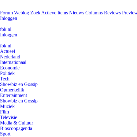
Forum
Weblog
Zoek
Actieve Items
Nieuws
Columns
Reviews
Previe
Inloggen
fok.nl
Inloggen
fok.nl
Actueel
Nederland
Internationaal
Economie
Politiek
Tech
Showbiz en Gossip
Opmerkelijk
Entertainment
Showbiz en Gossip
Muziek
Film
Televisie
Media & Cultuur
Bioscoopagenda
Sport