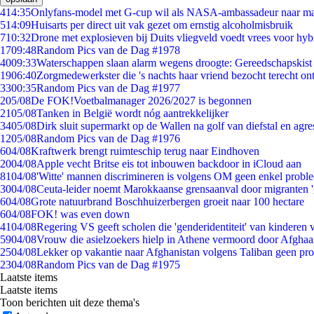
4
14:35
Onlyfans-model met G-cup wil als NASA-ambassadeur naar m
5
14:09
Huisarts per direct uit vak gezet om ernstig alcoholmisbruik
7
10:32
Drone met explosieven bij Duits vliegveld voedt vrees voor hyb
17
09:48
Random Pics van de Dag #1978
40
09:33
Waterschappen slaan alarm wegens droogte: Gereedschapskist
19
06:40
Zorgmedewerkster die 's nachts haar vriend bezocht terecht on
33
00:35
Random Pics van de Dag #1977
2
05/08
De FOK!Voetbalmanager 2026/2027 is begonnen
21
05/08
Tanken in België wordt nóg aantrekkelijker
34
05/08
Dirk sluit supermarkt op de Wallen na golf van diefstal en agre
12
05/08
Random Pics van de Dag #1976
6
04/08
Kraftwerk brengt ruimteschip terug naar Eindhoven
20
04/08
Apple vecht Britse eis tot inbouwen backdoor in iCloud aan
81
04/08
'Witte' mannen discrimineren is volgens OM geen enkel probl
30
04/08
Ceuta-leider noemt Marokkaanse grensaanval door migranten 
6
04/08
Grote natuurbrand Boschhuizerbergen groeit naar 100 hectare
6
04/08
FOK! was even down
41
04/08
Regering VS geeft scholen die 'genderidentiteit' van kinderen
59
04/08
Vrouw die asielzoekers hielp in Athene vermoord door Afghaa
25
04/08
Lekker op vakantie naar Afghanistan volgens Taliban geen pr
23
04/08
Random Pics van de Dag #1975
Laatste items
Laatste items
Toon berichten uit deze thema's