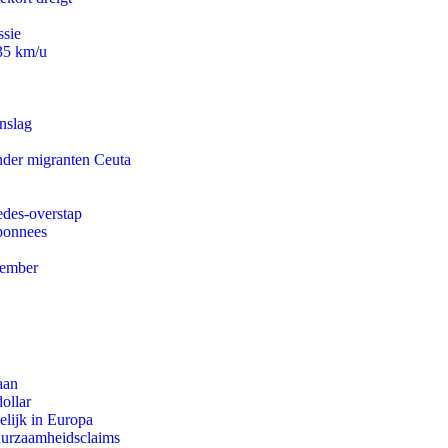
ssie
235 km/u
nslag
onder migranten Ceuta
edes-overstap
abonnees
tember
aan
ollar
lijk in Europa
duurzaamheidsclaims