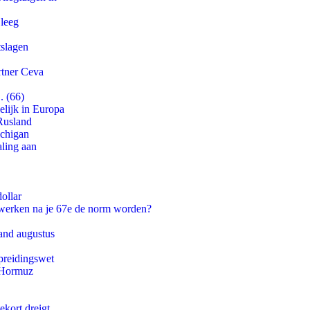
 leeg
tslagen
rtner Ceva
. (66)
lijk in Europa
Rusland
ichigan
aling aan
ollar
 werken na je 67e de norm worden?
and augustus
preidingswet
n Hormuz
ekort dreigt