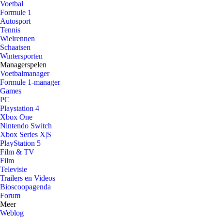
Voetbal
Formule 1
Autosport
Tennis
Wielrennen
Schaatsen
Wintersporten
Managerspelen
Voetbalmanager
Formule 1-manager
Games
PC
Playstation 4
Xbox One
Nintendo Switch
Xbox Series X|S
PlayStation 5
Film & TV
Film
Televisie
Trailers en Videos
Bioscoopagenda
Forum
Meer
Weblog