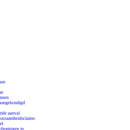
aan
ar
innen
g aangekondigd
ride aanval
duurzaamheidsclaims
el
iegtuigen in