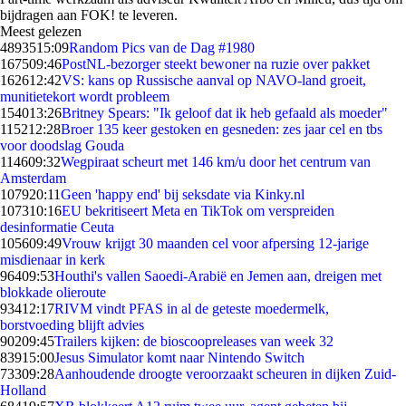
bijdragen aan FOK! te leveren.
Meest gelezen
48935
15:09
Random Pics van de Dag #1980
1675
09:46
PostNL-bezorger steekt bewoner na ruzie over pakket
1626
12:42
VS: kans op Russische aanval op NAVO-land groeit,
munitietekort wordt probleem
1540
13:26
Britney Spears: "Ik geloof dat ik heb gefaald als moeder"
1152
12:28
Broer 135 keer gestoken en gesneden: zes jaar cel en tbs
voor doodslag Gouda
1146
09:32
Wegpiraat scheurt met 146 km/u door het centrum van
Amsterdam
1079
20:11
Geen 'happy end' bij seksdate via Kinky.nl
1073
10:16
EU bekritiseert Meta en TikTok om verspreiden
desinformatie Ceuta
1056
09:49
Vrouw krijgt 30 maanden cel voor afpersing 12-jarige
misdienaar in kerk
964
09:53
Houthi's vallen Saoedi-Arabië en Jemen aan, dreigen met
blokkade olieroute
934
12:17
RIVM vindt PFAS in al de geteste moedermelk,
borstvoeding blijft advies
902
09:45
Trailers kijken: de bioscoopreleases van week 32
839
15:00
Jesus Simulator komt naar Nintendo Switch
733
09:28
Aanhoudende droogte veroorzaakt scheuren in dijken Zuid-
Holland