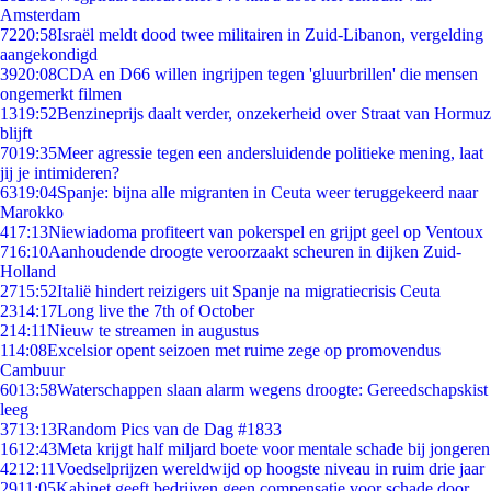
Amsterdam
72
20:58
Israël meldt dood twee militairen in Zuid-Libanon, vergelding
aangekondigd
39
20:08
CDA en D66 willen ingrijpen tegen 'gluurbrillen' die mensen
ongemerkt filmen
13
19:52
Benzineprijs daalt verder, onzekerheid over Straat van Hormuz
blijft
70
19:35
Meer agressie tegen een andersluidende politieke mening, laat
jij je intimideren?
63
19:04
Spanje: bijna alle migranten in Ceuta weer teruggekeerd naar
Marokko
4
17:13
Niewiadoma profiteert van pokerspel en grijpt geel op Ventoux
7
16:10
Aanhoudende droogte veroorzaakt scheuren in dijken Zuid-
Holland
27
15:52
Italië hindert reizigers uit Spanje na migratiecrisis Ceuta
23
14:17
Long live the 7th of October
2
14:11
Nieuw te streamen in augustus
1
14:08
Excelsior opent seizoen met ruime zege op promovendus
Cambuur
60
13:58
Waterschappen slaan alarm wegens droogte: Gereedschapskist
leeg
37
13:13
Random Pics van de Dag #1833
16
12:43
Meta krijgt half miljard boete voor mentale schade bij jongeren
42
12:11
Voedselprijzen wereldwijd op hoogste niveau in ruim drie jaar
29
11:05
Kabinet geeft bedrijven geen compensatie voor schade door