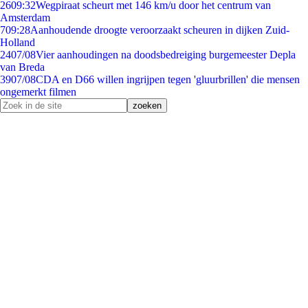
26
09:32
Wegpiraat scheurt met 146 km/u door het centrum van
Amsterdam
7
09:28
Aanhoudende droogte veroorzaakt scheuren in dijken Zuid-
Holland
24
07/08
Vier aanhoudingen na doodsbedreiging burgemeester Depla
van Breda
39
07/08
CDA en D66 willen ingrijpen tegen 'gluurbrillen' die mensen
ongemerkt filmen