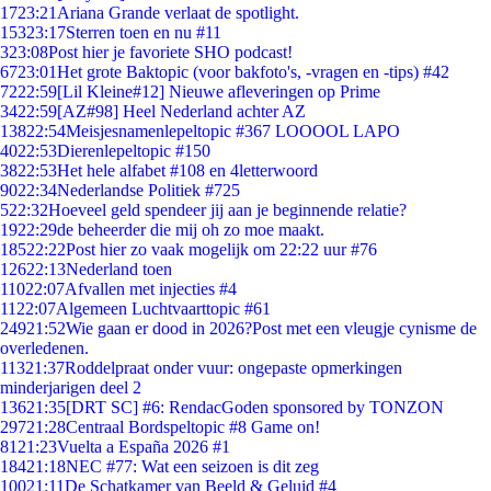
17
23:21
Ariana Grande verlaat de spotlight.
153
23:17
Sterren toen en nu #11
3
23:08
Post hier je favoriete SHO podcast!
67
23:01
Het grote Baktopic (voor bakfoto's, -vragen en -tips) #42
72
22:59
[Lil Kleine#12] Nieuwe afleveringen op Prime
34
22:59
[AZ#98] Heel Nederland achter AZ
138
22:54
Meisjesnamenlepeltopic #367 LOOOOL LAPO
40
22:53
Dierenlepeltopic #150
38
22:53
Het hele alfabet #108 en 4letterwoord
90
22:34
Nederlandse Politiek #725
5
22:32
Hoeveel geld spendeer jij aan je beginnende relatie?
19
22:29
de beheerder die mij oh zo moe maakt.
185
22:22
Post hier zo vaak mogelijk om 22:22 uur #76
126
22:13
Nederland toen
110
22:07
Afvallen met injecties #4
11
22:07
Algemeen Luchtvaarttopic #61
249
21:52
Wie gaan er dood in 2026?Post met een vleugje cynisme de
overledenen.
113
21:37
Roddelpraat onder vuur: ongepaste opmerkingen
minderjarigen deel 2
136
21:35
[DRT SC] #6: RendacGoden sponsored by TONZON
297
21:28
Centraal Bordspeltopic #8 Game on!
81
21:23
Vuelta a España 2026 #1
184
21:18
NEC #77: Wat een seizoen is dit zeg
100
21:11
De Schatkamer van Beeld & Geluid #4