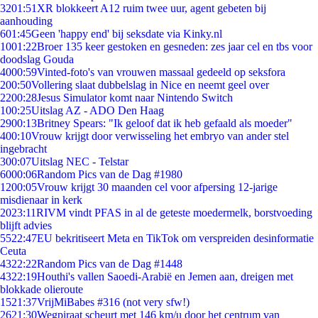
32
01:51
XR blokkeert A12 ruim twee uur, agent gebeten bij
aanhouding
6
01:45
Geen 'happy end' bij seksdate via Kinky.nl
10
01:22
Broer 135 keer gestoken en gesneden: zes jaar cel en tbs voor
doodslag Gouda
40
00:59
Vinted-foto's van vrouwen massaal gedeeld op seksfora
2
00:50
Vollering slaat dubbelslag in Nice en neemt geel over
22
00:28
Jesus Simulator komt naar Nintendo Switch
1
00:25
Uitslag AZ - ADO Den Haag
29
00:13
Britney Spears: "Ik geloof dat ik heb gefaald als moeder"
4
00:10
Vrouw krijgt door verwisseling het embryo van ander stel
ingebracht
3
00:07
Uitslag NEC - Telstar
60
00:06
Random Pics van de Dag #1980
12
00:05
Vrouw krijgt 30 maanden cel voor afpersing 12-jarige
misdienaar in kerk
20
23:11
RIVM vindt PFAS in al de geteste moedermelk, borstvoeding
blijft advies
55
22:47
EU bekritiseert Meta en TikTok om verspreiden desinformatie
Ceuta
43
22:22
Random Pics van de Dag #1448
43
22:19
Houthi's vallen Saoedi-Arabië en Jemen aan, dreigen met
blokkade olieroute
15
21:37
VrijMiBabes #316 (not very sfw!)
26
21:30
Wegpiraat scheurt met 146 km/u door het centrum van