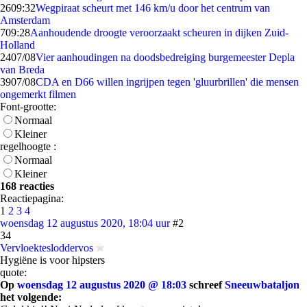
26
09:32
Wegpiraat scheurt met 146 km/u door het centrum van
Amsterdam
7
09:28
Aanhoudende droogte veroorzaakt scheuren in dijken Zuid-
Holland
24
07/08
Vier aanhoudingen na doodsbedreiging burgemeester Depla
van Breda
39
07/08
CDA en D66 willen ingrijpen tegen 'gluurbrillen' die mensen
ongemerkt filmen
Font-grootte:
Normaal
Kleiner
regelhoogte :
Normaal
Kleiner
168 reacties
Reactiepagina:
1
2
3
4
woensdag 12 augustus 2020, 18:04 uur
#2
34
Vervloektesloddervos
Hygiëne is voor hipsters
quote:
Op
woensdag 12 augustus 2020 @ 18:03
schreef
Sneeuwbataljon
het volgende: