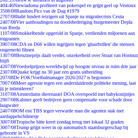
4
04:46
Niewiadoma profiteert van pokerspel en grijpt geel op Ventoux
35
08/08
Random Pics van de Dag #1979
27
07/08
Italië hindert reizigers uit Spanje na migratiecrisis Ceuta
24
07/08
Vier aanhoudingen na doodsbedreiging burgemeester Depla
van Breda
11
07/08
Smokkelbende opgerold in Spanje, verdienden miljoenen aan
migranten
39
07/08
CDA en D66 willen ingrijpen tegen 'gluurbrillen' die mensen
ongemerkt filmen
13
07/08
Benzineprijs daalt verder, onzekerheid over Straat van Hormuz
blijft
42
07/08
Voedselprijzen wereldwijd op hoogste niveau in ruim drie jaar
23
07/08
Quake krijgt na 30 jaar een gratis uitbreiding
2
07/08
De FOK!Voetbalmanager 2026/2027 is begonnen
70
07/08
Meer agressie tegen een andersluidende politieke mening, laat
jij je intimideren?
31
07/08
Amsterdams dierenasiel DOA overspoeld met babykonijntjes
29
07/08
Kabinet geeft bedrijven geen compensatie voor schade door
laagwater
24
07/08
OM eist TBS tegen verwarde man die agenten stak met
aardappelschilmesje
30
07/08
Tropische hitte keert zondag terug met lokaal 32 graden
30
07/08
Trump grijpt weer in op automatisch staatsburgerschap bij
geboorte in VS