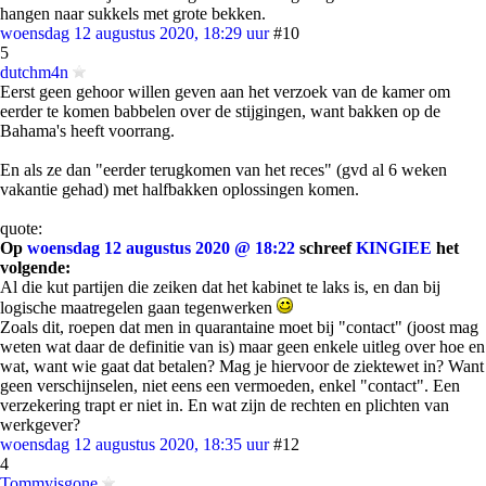
hangen naar sukkels met grote bekken.
woensdag 12 augustus 2020, 18:29 uur
#10
5
dutchm4n
Eerst geen gehoor willen geven aan het verzoek van de kamer om
eerder te komen babbelen over de stijgingen, want bakken op de
Bahama's heeft voorrang.
En als ze dan "eerder terugkomen van het reces" (gvd al 6 weken
vakantie gehad) met halfbakken oplossingen komen.
quote:
Op
woensdag 12 augustus 2020 @ 18:22
schreef
KINGIEE
het
volgende:
Al die kut partijen die zeiken dat het kabinet te laks is, en dan bij
logische maatregelen gaan tegenwerken
Zoals dit, roepen dat men in quarantaine moet bij "contact" (joost mag
weten wat daar de definitie van is) maar geen enkele uitleg over hoe en
wat, want wie gaat dat betalen? Mag je hiervoor de ziektewet in? Want
geen verschijnselen, niet eens een vermoeden, enkel "contact". Een
verzekering trapt er niet in. En wat zijn de rechten en plichten van
werkgever?
woensdag 12 augustus 2020, 18:35 uur
#12
4
Tommyisgone