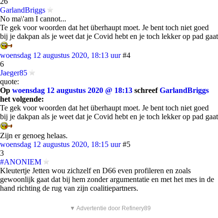
26
GarlandBriggs
No ma\'am I cannot...
Te gek voor woorden dat het überhaupt moet. Je bent toch niet goed
bij je dakpan als je weet dat je Covid hebt en je toch lekker op pad gaat
woensdag 12 augustus 2020, 18:13 uur
#4
6
Jaeger85
quote:
Op
woensdag 12 augustus 2020 @ 18:13
schreef
GarlandBriggs
het volgende:
Te gek voor woorden dat het überhaupt moet. Je bent toch niet goed
bij je dakpan als je weet dat je Covid hebt en je toch lekker op pad gaat
Zijn er genoeg helaas.
woensdag 12 augustus 2020, 18:15 uur
#5
3
#ANONIEM
Kleutertje Jetten wou zichzelf en D66 even profileren en zoals
gewoonlijk gaat dat bij hem zonder argumentatie en met het mes in de
hand richting de rug van zijn coalitiepartners.
▼ Advertentie door Refinery89