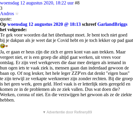
woensdag 12 augustus 2020, 18:22 uur
#8
3
Andros
quote:
Op
woensdag 12 augustus 2020 @ 18:13
schreef
GarlandBriggs
het volgende:
Te gek voor woorden dat het überhaupt moet. Je bent toch niet goed
bij je dakpan als je weet dat je Covid hebt en je toch lekker op pad gaat
Ja, er gaan er heus zijn die zich er geen kont van aan trekken. Maar
vergeet niet, er is een groep die altijd gaat werken, uit vrees voor
ontslag. Er zijn veel werkgevers die daar mee dreigen als iemand in
hun ogen iets te vaak ziek is, mensen gaan dan inderdaad gewoon de
baan op. Of nog leuker, het hele leger ZZP'ers dat denkt "eigen baas"
te zijn terwijl ze verkapte werknemer zijn zonder rechten. Bij die groep
is het geen werk, geen geld. Heel vaak is er letterlijk niets geregeld en
komen ze in de problemen als ze ziek vallen. Dus wat doen die?
Werken, corona of niet. En die verzwijgen het gewoon als ze de ziekte
hebben.
▼ Advertentie door Refinery89