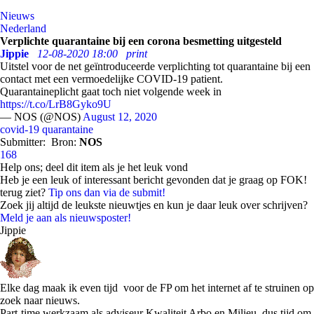
Nieuws
Nederland
Verplichte quarantaine bij een corona besmetting uitgesteld
Jippie
12-08-2020 18:00
print
Uitstel voor de net geïntroduceerde verplichting tot quarantaine bij een
contact met een vermoedelijke COVID-19 patient.
Quarantaineplicht gaat toch niet volgende week in
https://t.co/LrB8Gyko9U
— NOS (@NOS)
August 12, 2020
covid-19
quarantaine
Submitter:
Bron:
NOS
168
Help ons; deel dit item als je het leuk vond
Heb je een leuk of interessant bericht gevonden dat je graag op FOK!
terug ziet?
Tip ons dan via de submit!
Zoek jij altijd de leukste nieuwtjes en kun je daar leuk over schrijven?
Meld je aan als nieuwsposter!
Jippie
Elke dag maak ik even tijd voor de FP om het internet af te struinen op
zoek naar nieuws.
Part-time werkzaam als adviseur Kwaliteit Arbo en Milieu, dus tijd om