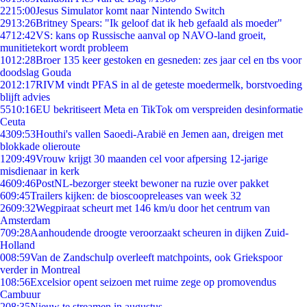
22
15:00
Jesus Simulator komt naar Nintendo Switch
29
13:26
Britney Spears: "Ik geloof dat ik heb gefaald als moeder"
47
12:42
VS: kans op Russische aanval op NAVO-land groeit,
munitietekort wordt probleem
10
12:28
Broer 135 keer gestoken en gesneden: zes jaar cel en tbs voor
doodslag Gouda
20
12:17
RIVM vindt PFAS in al de geteste moedermelk, borstvoeding
blijft advies
55
10:16
EU bekritiseert Meta en TikTok om verspreiden desinformatie
Ceuta
43
09:53
Houthi's vallen Saoedi-Arabië en Jemen aan, dreigen met
blokkade olieroute
12
09:49
Vrouw krijgt 30 maanden cel voor afpersing 12-jarige
misdienaar in kerk
46
09:46
PostNL-bezorger steekt bewoner na ruzie over pakket
6
09:45
Trailers kijken: de bioscoopreleases van week 32
26
09:32
Wegpiraat scheurt met 146 km/u door het centrum van
Amsterdam
7
09:28
Aanhoudende droogte veroorzaakt scheuren in dijken Zuid-
Holland
0
08:59
Van de Zandschulp overleeft matchpoints, ook Griekspoor
verder in Montreal
1
08:56
Excelsior opent seizoen met ruime zege op promovendus
Cambuur
2
08:35
Nieuw te streamen in augustus