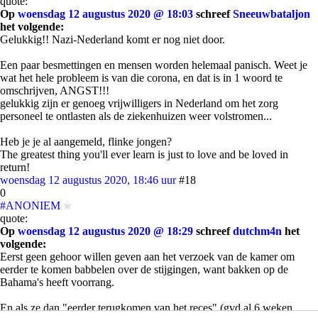
quote:
Op
woensdag 12 augustus 2020 @ 18:03
schreef
Sneeuwbataljon
het volgende:
Gelukkig!! Nazi-Nederland komt er nog niet door.
Een paar besmettingen en mensen worden helemaal panisch. Weet je
wat het hele probleem is van die corona, en dat is in 1 woord te
omschrijven, ANGST!!!
gelukkig zijn er genoeg vrijwilligers in Nederland om het zorg
personeel te ontlasten als de ziekenhuizen weer volstromen...
Heb je je al aangemeld, flinke jongen?
The greatest thing you'll ever learn is just to love and be loved in
return!
woensdag 12 augustus 2020, 18:46 uur
#18
0
#ANONIEM
quote:
Op
woensdag 12 augustus 2020 @ 18:29
schreef
dutchm4n
het
volgende:
Eerst geen gehoor willen geven aan het verzoek van de kamer om
eerder te komen babbelen over de stijgingen, want bakken op de
Bahama's heeft voorrang.
En als ze dan "eerder terugkomen van het reces" (gvd al 6 weken