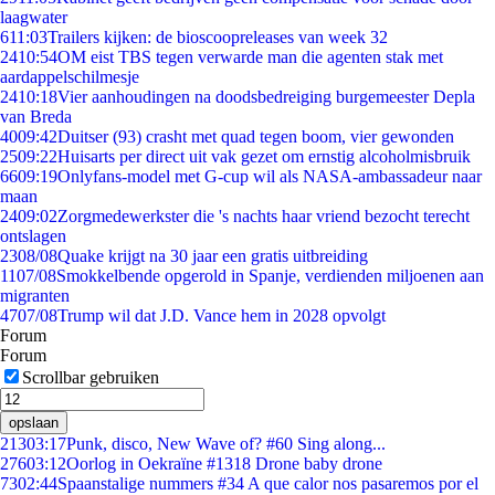
laagwater
6
11:03
Trailers kijken: de bioscoopreleases van week 32
24
10:54
OM eist TBS tegen verwarde man die agenten stak met
aardappelschilmesje
24
10:18
Vier aanhoudingen na doodsbedreiging burgemeester Depla
van Breda
40
09:42
Duitser (93) crasht met quad tegen boom, vier gewonden
25
09:22
Huisarts per direct uit vak gezet om ernstig alcoholmisbruik
66
09:19
Onlyfans-model met G-cup wil als NASA-ambassadeur naar
maan
24
09:02
Zorgmedewerkster die 's nachts haar vriend bezocht terecht
ontslagen
23
08/08
Quake krijgt na 30 jaar een gratis uitbreiding
11
07/08
Smokkelbende opgerold in Spanje, verdienden miljoenen aan
migranten
47
07/08
Trump wil dat J.D. Vance hem in 2028 opvolgt
Forum
Forum
Scrollbar gebruiken
opslaan
213
03:17
Punk, disco, New Wave of? #60 Sing along...
276
03:12
Oorlog in Oekraïne #1318 Drone baby drone
73
02:44
Spaanstalige nummers #34 A que calor nos pasaremos por el