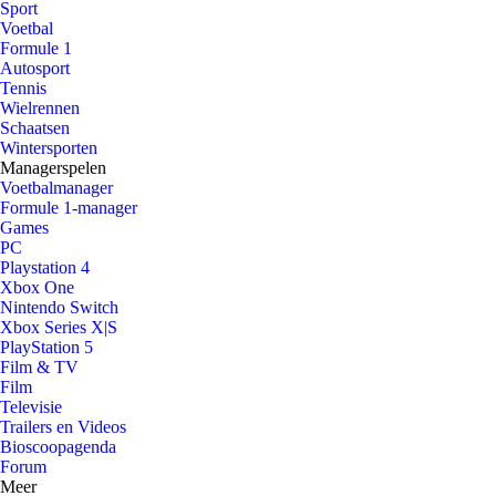
Sport
Voetbal
Formule 1
Autosport
Tennis
Wielrennen
Schaatsen
Wintersporten
Managerspelen
Voetbalmanager
Formule 1-manager
Games
PC
Playstation 4
Xbox One
Nintendo Switch
Xbox Series X|S
PlayStation 5
Film & TV
Film
Televisie
Trailers en Videos
Bioscoopagenda
Forum
Meer