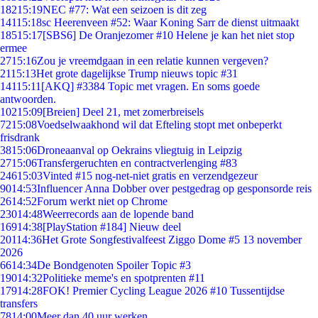
182
15:19
NEC #77: Wat een seizoen is dit zeg
141
15:18
sc Heerenveen #52: Waar Koning Sarr de dienst uitmaakt
185
15:17
[SBS6] De Oranjezomer #10 Helene je kan het niet stop
ermee
27
15:16
Zou je vreemdgaan in een relatie kunnen vergeven?
21
15:13
Het grote dagelijkse Trump nieuws topic #31
141
15:11
[AKQ] #3384 Topic met vragen. En soms goede
antwoorden.
102
15:09
[Breien] Deel 21, met zomerbreisels
72
15:08
Voedselwaakhond wil dat Efteling stopt met onbeperkt
frisdrank
38
15:06
Droneaanval op Oekrains vliegtuig in Leipzig
27
15:06
Transfergeruchten en contractverlenging #83
246
15:03
Vinted #15 nog-net-niet gratis en verzendgezeur
90
14:53
Influencer Anna Dobber over pestgedrag op gesponsorde reis
26
14:52
Forum werkt niet op Chrome
230
14:48
Weerrecords aan de lopende band
169
14:38
[PlayStation #184] Nieuw deel
201
14:36
Het Grote Songfestivalfeest Ziggo Dome #5 13 november
2026
66
14:34
De Bondgenoten Spoiler Topic #3
190
14:32
Politieke meme's en spotprenten #11
179
14:28
FOK! Premier Cycling League 2026 #10 Tussentijdse
transfers
78
14:00
Meer dan 40 uur werken.