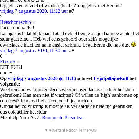
Opgeblazen gevoel of winderigheid? Zo opgelost met Rennie!
vrijdag 7 augustus 2020, 11:22 uur
#7
2
Hetschoneschip
Facta, non verba!
Lachgas is halal blijkbaar. Totaal debiel ben je als je daarmee achter het
stuur gaat zitten. Heb wel eens gehoord over zelfs mogelijke
dwarslaesie klachten na intensief gebruik. Legaliseren die hap dus.
vrijdag 7 augustus 2020, 11:30 uur
#8
0
Fixxxer
EET FUK!
quote:
Op
vrijdag 7 augustus 2020 @ 11:16
schreef
Eyjafjallajoekull
het
volgende:
Weet iemand waarom er steeds weer mensen lachgas achter het stuur
gebruiken? Kan men niet ff wachten? Of willen ze 'high' aankomen op
een feest? Je merkt het effect toch bijna meteen.
Omdat het zo vluchtig is moet je als verlaafde de hele tijd gebruiken,
dus ook achter het stuur.
Metal Up Your Ass!!
Bouque de Pheauteau
▼ Advertentie door Refinery89