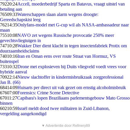
792
20:24
Accell, moederbedrijf Sparta en Batavus, vraagt uitstel van
betaling aan
765
09:33
Waterschappen slaan alarm wegens droogte:
Gereedschapskist leeg
762
14:35
Onlyfans-model met G-cup wil als NASA-ambassadeur naar
maan
755
10:08
NAVO zet wegens Russische provocatie 250% meer
gevechtsvliegtuigen in
747
10:28
Wakker Dier dient klacht in tegen insectenfabriek Protix om
duurzaamheidsclaims
740
10:16
Iran en Oman eens over route Straat van Hormuz, VS
buitenspel
733
10:32
Drone met explosieven bij Duits vliegveld voedt vrees voor
hybride aanval
709
22:14
Nieuw slachtoffer in kindermisbruikzaak zorgprofessional
Jan B. (66)
684
14:09
Huisarts per direct uit vak gezet om ernstig alcoholmisbruik
676
07:00
Forensics: Crime Scene Detective
670
11:27
Capibara's lopen Braziliaans parlementsgebouw Mato Grosso
binnen
602
10:59
Israël meldt dood twee militairen in Zuid-Libanon,
vergelding aangekondigd
▼ Advertentie door Refinery89