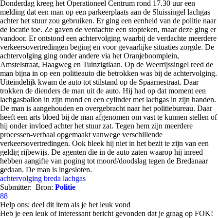
Donderdag kreeg het Operationeel Centrum rond 17.30 uur een
melding dat een man op een parkeerplaats aan de Sluissingel lachgas
achter het stuur zou gebruiken. Er ging een eenheid van de politie naar
de locatie toe. Ze gaven de verdachte een stopteken, maar deze ging er
vandoor. Er ontstond een achtervolging waarbij de verdachte meerdere
verkeersovertredingen beging en voor gevaarlijke situaties zorgde. De
achtervolging ging onder andere via het Oranjeboomplein,
Amstelstraat, Haagweg en Tuinzigtlaan. Op de Weerrijssingel reed de
man bijna in op een politieauto die betrokken was bij de achtervolging.
Uiteindelijk kwam de auto tot stilstand op de Spaarnestraat. Daar
trokken de dienders de man uit de auto. Hij had op dat moment een
lachgasballon in zijn mond en een cylinder met lachgas in zijn handen.
De man is aangehouden en overgebracht naar het politiebureau. Daar
heeft een arts bloed bij de man afgenomen om vast te kunnen stellen of
hij onder invloed achter het stuur zat. Tegen hem zijn meerdere
processen-verbaal opgemaakt vanwege verschillende
verkeersovertredingen. Ook bleek hij niet in het bezit te zijn van een
geldig rijbewijs. De agenten die in de auto zaten waarop hij inreed
hebben aangifte van poging tot moord/doodslag tegen de Bredanaar
gedaan. De man is ingesloten.
achtervolging
breda
lachgas
Submitter:
Bron:
Politie
88
Help ons; deel dit item als je het leuk vond
Heb je een leuk of interessant bericht gevonden dat je graag op FOK!