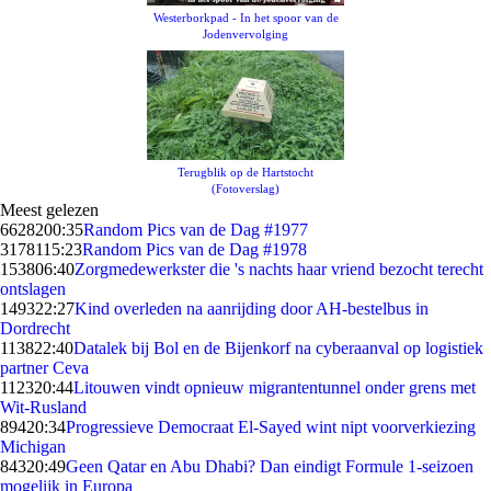
Westerborkpad - In het spoor van de
Jodenvervolging
Terugblik op de Hartstocht
(Fotoverslag)
Meest gelezen
66282
00:35
Random Pics van de Dag #1977
31781
15:23
Random Pics van de Dag #1978
1538
06:40
Zorgmedewerkster die 's nachts haar vriend bezocht terecht
ontslagen
1493
22:27
Kind overleden na aanrijding door AH-bestelbus in
Dordrecht
1138
22:40
Datalek bij Bol en de Bijenkorf na cyberaanval op logistiek
partner Ceva
1123
20:44
Litouwen vindt opnieuw migrantentunnel onder grens met
Wit-Rusland
894
20:34
Progressieve Democraat El-Sayed wint nipt voorverkiezing
Michigan
843
20:49
Geen Qatar en Abu Dhabi? Dan eindigt Formule 1-seizoen
mogelijk in Europa