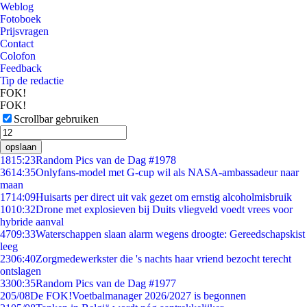
Weblog
Fotoboek
Prijsvragen
Contact
Colofon
Feedback
Tip de redactie
FOK!
FOK!
Scrollbar gebruiken
opslaan
18
15:23
Random Pics van de Dag #1978
36
14:35
Onlyfans-model met G-cup wil als NASA-ambassadeur naar
maan
17
14:09
Huisarts per direct uit vak gezet om ernstig alcoholmisbruik
10
10:32
Drone met explosieven bij Duits vliegveld voedt vrees voor
hybride aanval
47
09:33
Waterschappen slaan alarm wegens droogte: Gereedschapskist
leeg
23
06:40
Zorgmedewerkster die 's nachts haar vriend bezocht terecht
ontslagen
33
00:35
Random Pics van de Dag #1977
2
05/08
De FOK!Voetbalmanager 2026/2027 is begonnen