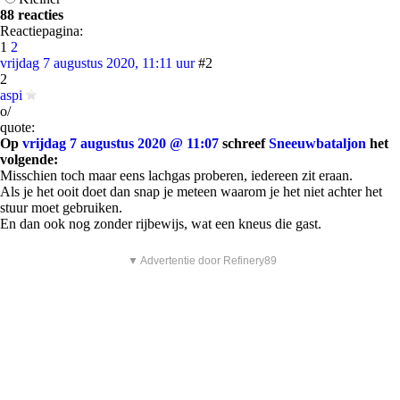
88 reacties
Reactiepagina:
1
2
vrijdag 7 augustus 2020, 11:11 uur
#2
2
aspi
o/
quote:
Op
vrijdag 7 augustus 2020 @ 11:07
schreef
Sneeuwbataljon
het
volgende:
Misschien toch maar eens lachgas proberen, iedereen zit eraan.
Als je het ooit doet dan snap je meteen waarom je het niet achter het
stuur moet gebruiken.
En dan ook nog zonder rijbewijs, wat een kneus die gast.
▼ Advertentie door Refinery89