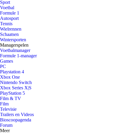
Sport
Voetbal
Formule 1
Autosport
Tennis
Wielrennen
Schaatsen
Wintersporten
Managerspelen
Voetbalmanager
Formule 1-manager
Games
PC
Playstation 4
Xbox One
Nintendo Switch
Xbox Series X|S
PlayStation 5
Film & TV
Film
Televisie
Trailers en Videos
Bioscoopagenda
Forum
Meer