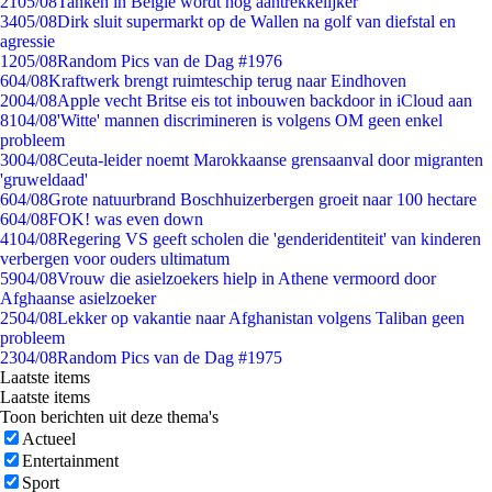
21
05/08
Tanken in België wordt nóg aantrekkelijker
34
05/08
Dirk sluit supermarkt op de Wallen na golf van diefstal en
agressie
12
05/08
Random Pics van de Dag #1976
6
04/08
Kraftwerk brengt ruimteschip terug naar Eindhoven
20
04/08
Apple vecht Britse eis tot inbouwen backdoor in iCloud aan
81
04/08
'Witte' mannen discrimineren is volgens OM geen enkel
probleem
30
04/08
Ceuta-leider noemt Marokkaanse grensaanval door migranten
'gruweldaad'
6
04/08
Grote natuurbrand Boschhuizerbergen groeit naar 100 hectare
6
04/08
FOK! was even down
41
04/08
Regering VS geeft scholen die 'genderidentiteit' van kinderen
verbergen voor ouders ultimatum
59
04/08
Vrouw die asielzoekers hielp in Athene vermoord door
Afghaanse asielzoeker
25
04/08
Lekker op vakantie naar Afghanistan volgens Taliban geen
probleem
23
04/08
Random Pics van de Dag #1975
Laatste items
Laatste items
Toon berichten uit deze thema's
Actueel
Entertainment
Sport