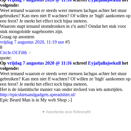
volgende:
Weet iemand waarom er steeds weer mensen lachgas achter het stuur
gebruiken? Kan men niet ff wachten? Of willen ze 'high' aankomen op
een feest? Je merkt het effect toch bijna meteen.
Waarom stapt iemand stomdronken in z'n auto? Omdat het stuk voor
stuk mongoloïde nageboortes zijn.
Graag op anoniem
vrijdag 7 augustus 2020, 11:19 uur
#5
8
Circle.Of.Filth
quote:
Op
vrijdag 7 augustus 2020 @ 11:16
schreef
Eyjafjallajoekull
het
volgende:
Weet iemand waarom er steeds weer mensen lachgas achter het stuur
gebruiken? Kan men niet ff wachten? Of willen ze 'high' aankomen op
een feest? Je merkt het effect toch bijna meteen.
Het is de islamitische manier van onder invloed van iets autorijden.
http://epicshirtsandgadgets.spreadshirt.nl/
Epic Beard Man is in My web Shop ;-]
▼ Advertentie door Refinery89