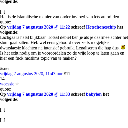
volgende:
[..]
Het is de islamitische manier van onder invloed van iets autorijden.
quote:
Op
vrijdag 7 augustus 2020 @ 11:22
schreef
Hetschoneschip
het
volgende:
Lachgas is halal blijkbaar. Totaal debiel ben je als je daarmee achter het
stuur gaat zitten. Heb wel eens gehoord over zelfs mogelijke
dwarslaesie klachten na intensief gebruik. Legaliseren die hap dus.
Is het echt nodig om je vooroordelen zo de vrije loop te laten gaan en
hier een fuck moslims topic van te maken?
#sneu
vrijdag 7 augustus 2020, 11:43 uur
#11
14
woessie
quote:
Op
vrijdag 7 augustus 2020 @ 11:33
schreef
babylon
het
volgende:
[..]
[..]