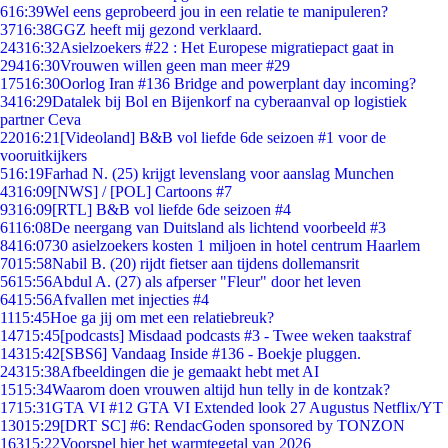
6
16:39
Wel eens geprobeerd jou in een relatie te manipuleren?
37
16:38
GGZ heeft mij gezond verklaard.
243
16:32
Asielzoekers #22 : Het Europese migratiepact gaat in
294
16:30
Vrouwen willen geen man meer #29
175
16:30
Oorlog Iran #136 Bridge and powerplant day incoming?
34
16:29
Datalek bij Bol en Bijenkorf na cyberaanval op logistiek
partner Ceva
220
16:21
[Videoland] B&B vol liefde 6de seizoen #1 voor de
vooruitkijkers
5
16:19
Farhad N. (25) krijgt levenslang voor aanslag Munchen
43
16:09
[NWS] / [POL] Cartoons #7
93
16:09
[RTL] B&B vol liefde 6de seizoen #4
61
16:08
De neergang van Duitsland als lichtend voorbeeld #3
84
16:07
30 asielzoekers kosten 1 miljoen in hotel centrum Haarlem
70
15:58
Nabil B. (20) rijdt fietser aan tijdens dollemansrit
56
15:56
Abdul A. (27) als afperser "Fleur" door het leven
64
15:56
Afvallen met injecties #4
11
15:45
Hoe ga jij om met een relatiebreuk?
147
15:45
[podcasts] Misdaad podcasts #3 - Twee weken taakstraf
143
15:42
[SBS6] Vandaag Inside #136 - Boekje pluggen.
243
15:38
Afbeeldingen die je gemaakt hebt met AI
15
15:34
Waarom doen vrouwen altijd hun telly in de kontzak?
17
15:31
GTA VI #12 GTA VI Extended look 27 Augustus Netflix/YT
130
15:29
[DRT SC] #6: RendacGoden sponsored by TONZON
163
15:22
Voorspel hier het warmtegetal van 2026