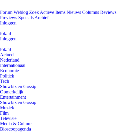
Forum
Weblog
Zoek
Actieve Items
Nieuws
Columns
Reviews
Previews
Specials
Archief
Inloggen
fok.nl
Inloggen
fok.nl
Actueel
Nederland
Internationaal
Economie
Politiek
Tech
Showbiz en Gossip
Opmerkelijk
Entertainment
Showbiz en Gossip
Muziek
Film
Televisie
Media & Cultuur
Bioscoopagenda