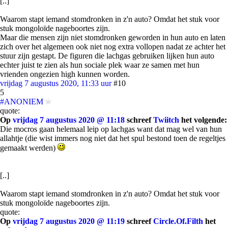
[..]
Waarom stapt iemand stomdronken in z'n auto? Omdat het stuk voor
stuk mongoloïde nageboortes zijn.
Maar die mensen zijn niet stomdronken geworden in hun auto en laten
zich over het algemeen ook niet nog extra vollopen nadat ze achter het
stuur zijn gestapt. De figuren die lachgas gebruiken lijken hun auto
echter juist te zien als hun sociale plek waar ze samen met hun
vrienden ongezien high kunnen worden.
vrijdag 7 augustus 2020, 11:33 uur
#10
5
#ANONIEM
quote:
Op
vrijdag 7 augustus 2020 @ 11:18
schreef
Twiitch
het volgende:
Die mocros gaan helemaal leip op lachgas want dat mag wel van hun
allahtje (die wist immers nog niet dat het spul bestond toen de regeltjes
gemaakt werden)
[..]
Waarom stapt iemand stomdronken in z'n auto? Omdat het stuk voor
stuk mongoloïde nageboortes zijn.
quote:
Op
vrijdag 7 augustus 2020 @ 11:19
schreef
Circle.Of.Filth
het