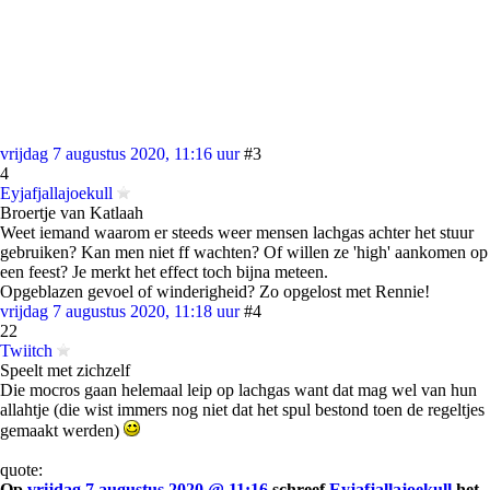
vrijdag 7 augustus 2020, 11:16 uur
#3
4
Eyjafjallajoekull
Broertje van Katlaah
Weet iemand waarom er steeds weer mensen lachgas achter het stuur
gebruiken? Kan men niet ff wachten? Of willen ze 'high' aankomen op
een feest? Je merkt het effect toch bijna meteen.
Opgeblazen gevoel of winderigheid? Zo opgelost met Rennie!
vrijdag 7 augustus 2020, 11:18 uur
#4
22
Twiitch
Speelt met zichzelf
Die mocros gaan helemaal leip op lachgas want dat mag wel van hun
allahtje (die wist immers nog niet dat het spul bestond toen de regeltjes
gemaakt werden)
quote:
Op
vrijdag 7 augustus 2020 @ 11:16
schreef
Eyjafjallajoekull
het