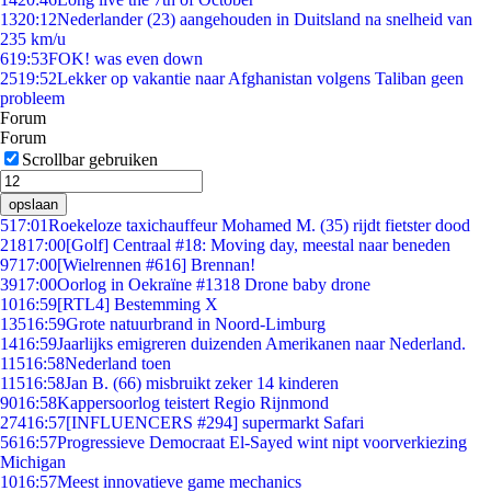
13
20:12
Nederlander (23) aangehouden in Duitsland na snelheid van
235 km/u
6
19:53
FOK! was even down
25
19:52
Lekker op vakantie naar Afghanistan volgens Taliban geen
probleem
Forum
Forum
Scrollbar gebruiken
opslaan
5
17:01
Roekeloze taxichauffeur Mohamed M. (35) rijdt fietster dood
218
17:00
[Golf] Centraal #18: Moving day, meestal naar beneden
97
17:00
[Wielrennen #616] Brennan!
39
17:00
Oorlog in Oekraïne #1318 Drone baby drone
10
16:59
[RTL4] Bestemming X
135
16:59
Grote natuurbrand in Noord-Limburg
14
16:59
Jaarlijks emigreren duizenden Amerikanen naar Nederland.
115
16:58
Nederland toen
115
16:58
Jan B. (66) misbruikt zeker 14 kinderen
90
16:58
Kappersoorlog teistert Regio Rijnmond
274
16:57
[INFLUENCERS #294] supermarkt Safari
56
16:57
Progressieve Democraat El-Sayed wint nipt voorverkiezing
Michigan
10
16:57
Meest innovatieve game mechanics