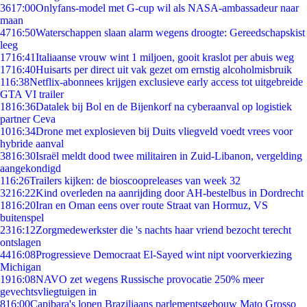
36
17:00
Onlyfans-model met G-cup wil als NASA-ambassadeur naar
maan
47
16:50
Waterschappen slaan alarm wegens droogte: Gereedschapskist
leeg
17
16:41
Italiaanse vrouw wint 1 miljoen, gooit kraslot per abuis weg
17
16:40
Huisarts per direct uit vak gezet om ernstig alcoholmisbruik
1
16:38
Netflix-abonnees krijgen exclusieve early access tot uitgebreide
GTA VI trailer
18
16:36
Datalek bij Bol en de Bijenkorf na cyberaanval op logistiek
partner Ceva
10
16:34
Drone met explosieven bij Duits vliegveld voedt vrees voor
hybride aanval
38
16:30
Israël meldt dood twee militairen in Zuid-Libanon, vergelding
aangekondigd
1
16:26
Trailers kijken: de bioscoopreleases van week 32
32
16:22
Kind overleden na aanrijding door AH-bestelbus in Dordrecht
18
16:20
Iran en Oman eens over route Straat van Hormuz, VS
buitenspel
23
16:12
Zorgmedewerkster die 's nachts haar vriend bezocht terecht
ontslagen
44
16:08
Progressieve Democraat El-Sayed wint nipt voorverkiezing
Michigan
19
16:08
NAVO zet wegens Russische provocatie 250% meer
gevechtsvliegtuigen in
8
16:00
Capibara's lopen Braziliaans parlementsgebouw Mato Grosso