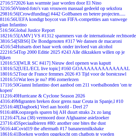
27
16:57
2026 kan warmste jaar worden door El Nino
32
16:56
Vinted-foto's van vrouwen massaal gedeeld op seksfora
298
16:56
[Crowdfunding] #442 Golfbanen en betere projecten.....
81
16:56
UEFA kondigt boycot van FIFA-competities aan vanwege
plan Infantino
5
16:56
Global Justice Report
182
16:55
[AMV] VS #1312 spammers van de internationale rechtsorde
38
16:54
[SBS6] De Bondgenoten #317 We dansen de macaroni
45
16:54
Huisarts doet haar werk onder invloed van alcohol
222
16:54
Top 2000 Editie 2025 #243 Alle dikzakken willen op je
lijken
120
16:53
[WLR SC #417] Nieuw deel openen was kaputt
130
16:52
[UEL/ECL live topic] #160 GOAAAAAAAAAAAAAL
180
16:52
Tour de France femmes 2026 #3 Tijd voor de borstcrawl
120
16:51
Wat lees je nu? #96 zomerlezen
171
16:50
Gianni Infantino doet aanbod om 211 voetbalbonden 'om te
kopen'
112
16:49
Hurricane & Cyclone Season 2026
43
16:49
Migranten breken door grens naar Ceuta in Spanje,l #10
255
16:48
[Dagboek] Veel aan hoofd - Deel 27
91
16:48
Koopzegels sparen bij AH duurt straks 2x zo lang
112
16:47
Lisa (38) vermoord door Afghaanse asielzoeker
237
16:45
Speciaalbieren #80: another one bites the dust
56
16:44
Covid19 the aftermath #17 bananenmilkshake
186
16:41
Boeken worden opgekocht om chatbots te voeden