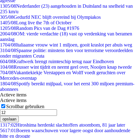
agressie
13
05/08
Nederlander (23) aangehouden in Duitsland na snelheid van
235 km/u
3
05/08
Gedurfd NEC blijft overeind bij Olympiakos
14
05/08
Long live the 7th of October
12
05/08
Random Pics van de Dag #1976
20
04/08
OM: vierde verdachte (18) vast op verdenking van beramen
aanslag
17
04/08
Italiaanse vrouw wint 1 miljoen, gooit kraslot per abuis weg
31
04/08
Spaanse politie: minstens tien voor terrorisme veroordeelden
onder migranten Ceuta
6
04/08
Kraftwerk brengt ruimteschip terug naar Eindhoven
1
04/08
Reusser wint tijdrit en neemt geel over, Nooijen knap tweede
7
04/08
Vakantiekiekje Verstappen en Wolff voedt geruchten over
Mercedes-overstap
18
04/08
Spotify bereikt mijlpaal, voor het eerst 300 miljoen premium-
abonnees
Actieve items
Actieve items
Scrollbar gebruiken
opslaan
13
17:02
Hiroshima herdenkt slachtoffers atoombom, 81 jaar later
56
17:01
Boeren waarschuwen voor lagere oogst door aanhoudende
hitte en droogte