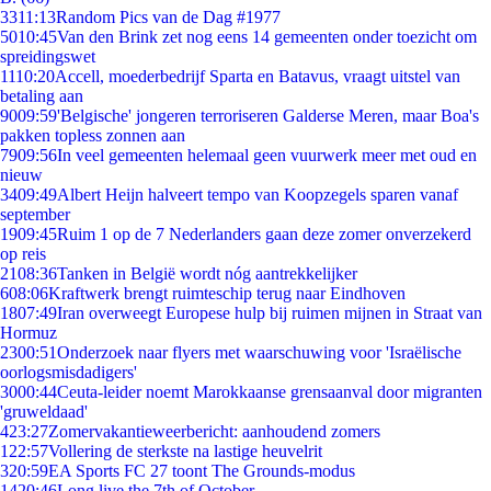
33
11:13
Random Pics van de Dag #1977
50
10:45
Van den Brink zet nog eens 14 gemeenten onder toezicht om
spreidingswet
11
10:20
Accell, moederbedrijf Sparta en Batavus, vraagt uitstel van
betaling aan
90
09:59
'Belgische' jongeren terroriseren Galderse Meren, maar Boa's
pakken topless zonnen aan
79
09:56
In veel gemeenten helemaal geen vuurwerk meer met oud en
nieuw
34
09:49
Albert Heijn halveert tempo van Koopzegels sparen vanaf
september
19
09:45
Ruim 1 op de 7 Nederlanders gaan deze zomer onverzekerd
op reis
21
08:36
Tanken in België wordt nóg aantrekkelijker
6
08:06
Kraftwerk brengt ruimteschip terug naar Eindhoven
18
07:49
Iran overweegt Europese hulp bij ruimen mijnen in Straat van
Hormuz
23
00:51
Onderzoek naar flyers met waarschuwing voor 'Israëlische
oorlogsmisdadigers'
30
00:44
Ceuta-leider noemt Marokkaanse grensaanval door migranten
'gruweldaad'
4
23:27
Zomervakantieweerbericht: aanhoudend zomers
1
22:57
Vollering de sterkste na lastige heuvelrit
3
20:59
EA Sports FC 27 toont The Grounds-modus
14
20:46
Long live the 7th of October