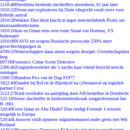
12
10:48
Hiroshima herdenkt slachtoffers atoombom, 81 jaar later
10
10:32
Drone met explosieven bij Duits vliegveld voedt vrees voor
hybride aanval
28
10:28
Wakker Dier dient klacht in tegen insectenfabriek Protix om
duurzaamheidsclaims
18
10:16
Iran en Oman eens over route Straat van Hormuz, VS
buitenspel
19
10:08
NAVO zet wegens Russische provocatie 250% meer
gevechtsvliegtuigen in
47
09:33
Waterschappen slaan alarm wegens droogte: Gereedschapskist
leeg
0
07:00
Forensics: Crime Scene Detective
23
06:40
Zorgmedewerkster die 's nachts haar vriend bezocht terecht
ontslagen
33
00:35
Random Pics van de Dag #1977
18
22:40
Datalek bij Bol en de Bijenkorf na cyberaanval op logistiek
partner Ceva
32
22:27
Kind overleden na aanrijding door AH-bestelbus in Dordrecht
5
22:14
Nieuw slachtoffer in kindermisbruikzaak zorgprofessional Jan
B. (66)
3
20:49
Geen Qatar en Abu Dhabi? Dan eindigt Formule 1-seizoen
mogelijk in Europa
5
20:44
Litouwen vindt opnieuw migrantentunnel onder grens met Wit-
Rusland
44
20:34
Progressieve Democraat El-Sayed wint nipt voorverkiezing