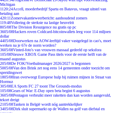
Michigan
11
20:24
Accell, moederbedrijf Sparta en Batavus, vraagt uitstel van
betaling aan
4
20:11
Zomervakantieweerbericht: aanhoudend zomers
1
19:48
Vollering de sterkste na lastige heuvelrit
8
05/08
The Division Resurgence nu gratis op pc
36
05/08
Hackers roven Coldcard-bitcoinwallets leeg voor 114 miljoen
dollar
44
05/08
Doorwerken na AOW-leeftijd vaker vastgelegd in cao's, moet
werken na je 67e de norm worden?
36
05/08
Vinted-foto's van vrouwen massaal gedeeld op seksfora
1
05/08
Nieuwe XBOX Game Pass titels voor de eerste helft van de
maand augustus
2
05/08
De FOK!Voetbalmanager 2026/2027 is begonnen
50
05/08
Van den Brink zet nog eens 14 gemeenten onder toezicht om
spreidingswet
18
05/08
Iran overweegt Europese hulp bij ruimen mijnen in Straat van
Hormuz
3
05/08
EA Sports FC 27 toont The Grounds-modus
1
05/08
Gears of War: E-Day open beta begint 6 augustus
36
05/08
Pentagon verbruikt meer raketten dan kan worden aangevuld,
tekort dreigt
21
05/08
Tanken in België wordt nóg aantrekkelijker
34
05/08
Dirk sluit supermarkt op de Wallen na golf van diefstal en