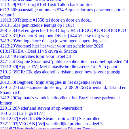
15
13:59
[ATP Tour] #169 Tosti Tallon back on fire
67
13:56
Spaanstalige nummers #34 A que calor nos pasaremos por el
verano?
119
13:39
Teltopic #1558 tel door en door en door....
30
13:35
De gemiddelde leeftijd op FOK!
268
13:34
Het enige echte LEGO-topic #45 LEGOOOOOOOOOOO
143
13:31
[Keuken Kampioen Divisie] #44 Vitesse mag weg
24
13:29
Woningtekort: dus ga je woningen slopen, logisch
42
13:20
Voorspel hier het weer voor het gehele jaar 2026
6
13:17
IKEA - Deel 114 Skruva & Snacka
22
12:44
Goodvibes topic voor Troel #3
247
12:41
Sophie Straat mist 'publieke solidariteit' na ophef optreden #4
115
12:39
[Apple TV] Met fantastische films/series! #2 Silo genot
219
12:39
GR: Elk glas alcohol is riskant, geen bewijs voor gunstig
effect
20
12:30
[Dagboek] Mijn struggles in het dagelijks leven
239
12:27
Totale zonsverduistering 12-08-2026 (Groenland, IJsland en
Spanje) #1
14
12:20
Capibara's wandelen doodleuk het Braziliaanse parlement
binnen
220
12:20
Nederland stevent af op watertekort
100
12:11
[La Liga #177]
116
12:07
[Het Officiële Steam Topic #201] Steamrolled
252
12:03
[VEGAN] Vrij van dierlijke producten - deel 3
12
11:57
Historisch lage waterstanden Rijn en Donau