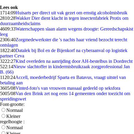
Lees ook
17
14:09
Huisarts per direct uit vak gezet om ernstig alcoholmisbruik
28
10:28
Wakker Dier dient klacht in tegen insectenfabriek Protix om
duurzaamheidsclaims
46
09:33
Waterschappen slaan alarm wegens droogte: Gereedschapskist
leeg
23
06:40
Zorgmedewerkster die 's nachts haar vriend bezocht terecht
ontslagen
18
22:40
Datalek bij Bol en de Bijenkorf na cyberaanval op logistiek
partner Ceva
32
22:27
Kind overleden na aanrijding door AH-bestelbus in Dordrecht
5
22:14
Nieuw slachtoffer in kindermisbruikzaak zorgprofessional Jan
B. (66)
11
20:24
Accell, moederbedrijf Sparta en Batavus, vraagt uitstel van
betaling aan
36
05/08
Vinted-foto's van vrouwen massaal gedeeld op seksfora
50
05/08
Van den Brink zet nog eens 14 gemeenten onder toezicht om
spreidingswet
Font-grootte:
Normaal
Kleiner
regelhoogte :
Normaal
Kleiner