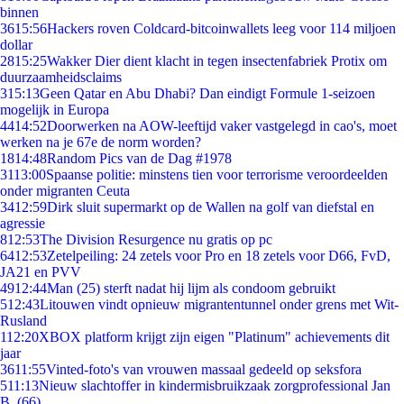
binnen
36
15:56
Hackers roven Coldcard-bitcoinwallets leeg voor 114 miljoen
dollar
28
15:25
Wakker Dier dient klacht in tegen insectenfabriek Protix om
duurzaamheidsclaims
3
15:13
Geen Qatar en Abu Dhabi? Dan eindigt Formule 1-seizoen
mogelijk in Europa
44
14:52
Doorwerken na AOW-leeftijd vaker vastgelegd in cao's, moet
werken na je 67e de norm worden?
18
14:48
Random Pics van de Dag #1978
31
13:00
Spaanse politie: minstens tien voor terrorisme veroordeelden
onder migranten Ceuta
34
12:59
Dirk sluit supermarkt op de Wallen na golf van diefstal en
agressie
8
12:53
The Division Resurgence nu gratis op pc
64
12:53
Zetelpeiling: 24 zetels voor Pro en 18 zetels voor D66, FvD,
JA21 en PVV
49
12:44
Man (25) sterft nadat hij lijm als condoom gebruikt
5
12:43
Litouwen vindt opnieuw migrantentunnel onder grens met Wit-
Rusland
1
12:20
XBOX platform krijgt zijn eigen "Platinum" achievements dit
jaar
36
11:55
Vinted-foto's van vrouwen massaal gedeeld op seksfora
5
11:13
Nieuw slachtoffer in kindermisbruikzaak zorgprofessional Jan
B. (66)