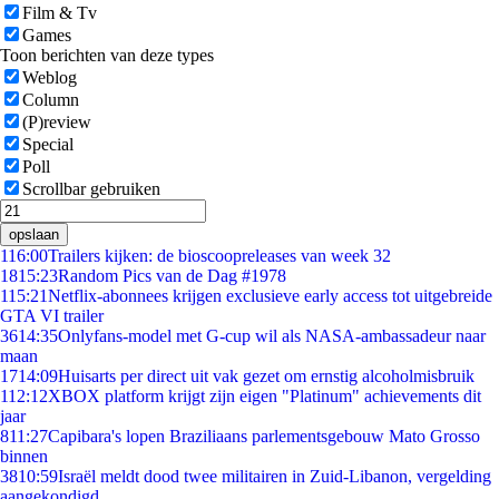
Film & Tv
Games
Toon berichten van deze types
Weblog
Column
(P)review
Special
Poll
Scrollbar gebruiken
opslaan
1
16:00
Trailers kijken: de bioscoopreleases van week 32
18
15:23
Random Pics van de Dag #1978
1
15:21
Netflix-abonnees krijgen exclusieve early access tot uitgebreide
GTA VI trailer
36
14:35
Onlyfans-model met G-cup wil als NASA-ambassadeur naar
maan
17
14:09
Huisarts per direct uit vak gezet om ernstig alcoholmisbruik
1
12:12
XBOX platform krijgt zijn eigen "Platinum" achievements dit
jaar
8
11:27
Capibara's lopen Braziliaans parlementsgebouw Mato Grosso
binnen
38
10:59
Israël meldt dood twee militairen in Zuid-Libanon, vergelding
aangekondigd