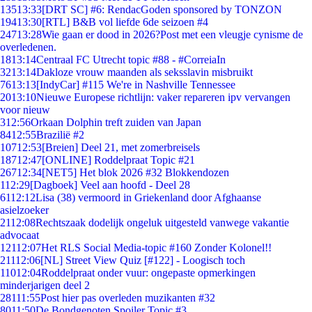
135
13:33
[DRT SC] #6: RendacGoden sponsored by TONZON
194
13:30
[RTL] B&B vol liefde 6de seizoen #4
247
13:28
Wie gaan er dood in 2026?Post met een vleugje cynisme de
overledenen.
18
13:14
Centraal FC Utrecht topic #88 - #CorreiaIn
32
13:14
Dakloze vrouw maanden als seksslavin misbruikt
76
13:13
[IndyCar] #115 We're in Nashville Tennessee
20
13:10
Nieuwe Europese richtlijn: vaker repareren ipv vervangen
voor nieuw
3
12:56
Orkaan Dolphin treft zuiden van Japan
84
12:55
Brazilië #2
107
12:53
[Breien] Deel 21, met zomerbreisels
187
12:47
[ONLINE] Roddelpraat Topic #21
267
12:34
[NET5] Het blok 2026 #32 Blokkendozen
1
12:29
[Dagboek] Veel aan hoofd - Deel 28
61
12:12
Lisa (38) vermoord in Griekenland door Afghaanse
asielzoeker
21
12:08
Rechtszaak dodelijk ongeluk uitgesteld vanwege vakantie
advocaat
121
12:07
Het RLS Social Media-topic #160 Zonder Kolonel!!
211
12:06
[NL] Street View Quiz [#122] - Loogisch toch
110
12:04
Roddelpraat onder vuur: ongepaste opmerkingen
minderjarigen deel 2
281
11:55
Post hier pas overleden muzikanten #32
80
11:50
De Bondgenoten Spoiler Topic #3