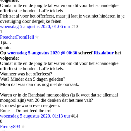
volgende:
Omdat rutte en de jong te laf waren om dit voor het schandelijke
offerfeest te houden. Laffe tekkels.
Piek zat al voor het offerfeest, maar jij laat je vast niet hinderen in je
overtuiging door dergelijke feiten.
woensdag 5 augustus 2020, 01:06 uur
#13
1
PreacherFromHell
Tja....
quote:
Op
woensdag 5 augustus 2020 @ 00:36
schreef
Rixalabur
het
volgende:
Omdat rutte en de jong te laf waren om dit voor het schandelijke
offerfeest te houden. Laffe tekkels.
Wanneer was het offerfeest?
Wat? Minder dan 5 dagen geleden?
Mooi dat was dan dus nog niet de oorzaak.
Waren er in de Randstad mongooltjes (ja ik weet dat ze allemaal
mongool zijn) van 20 die denken dat het mee valt?
Ik moest gewoon even reageren.
Enne.... Do not feed the troll
woensdag 5 augustus 2020, 01:13 uur
#14
0
Frenky893