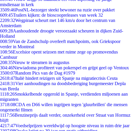
misdienaar in kerk
35
09:46
PostNL-bezorger steekt bewoner na ruzie over pakket
6
09:45
Trailers kijken: de bioscoopreleases van week 32
22
09:32
Wegpiraat scheurt met 146 km/u door het centrum van
Amsterdam
6
09:28
Aanhoudende droogte veroorzaakt scheuren in dijken Zuid-
Holland
0
08:59
Van de Zandschulp overleeft matchpoints, ook Griekspoor
verder in Montreal
1
08:56
Excelsior opent seizoen met ruime zege op promovendus
Cambuur
2
08:35
Nieuw te streamen in augustus
3
04:46
Niewiadoma profiteert van pokerspel en grijpt geel op Ventoux
35
00:07
Random Pics van de Dag #1979
26
18:47
Italië hindert reizigers uit Spanje na migratiecrisis Ceuta
24
18:31
Vier aanhoudingen na doodsbedreiging burgemeester Depla
van Breda
11
18:26
Smokkelbende opgerold in Spanje, verdienden miljoenen aan
migranten
37
18:08
CDA en D66 willen ingrijpen tegen 'gluurbrillen' die mensen
ongemerkt filmen
11
17:56
Benzineprijs daalt verder, onzekerheid over Straat van Hormuz
blijft
42
17:47
Voedselprijzen wereldwijd op hoogste niveau in ruim drie jaar
23
07/08
Quake krijgt na 30 jaar een gratis uitbreiding