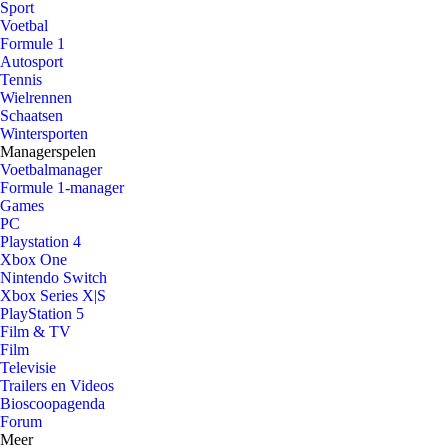
Sport
Voetbal
Formule 1
Autosport
Tennis
Wielrennen
Schaatsen
Wintersporten
Managerspelen
Voetbalmanager
Formule 1-manager
Games
PC
Playstation 4
Xbox One
Nintendo Switch
Xbox Series X|S
PlayStation 5
Film & TV
Film
Televisie
Trailers en Videos
Bioscoopagenda
Forum
Meer