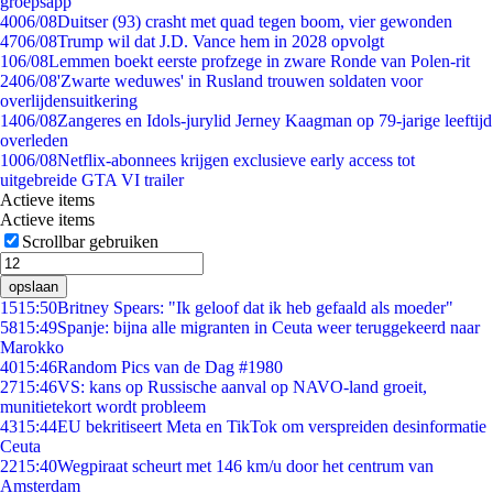
groepsapp
40
06/08
Duitser (93) crasht met quad tegen boom, vier gewonden
47
06/08
Trump wil dat J.D. Vance hem in 2028 opvolgt
1
06/08
Lemmen boekt eerste profzege in zware Ronde van Polen-rit
24
06/08
'Zwarte weduwes' in Rusland trouwen soldaten voor
overlijdensuitkering
14
06/08
Zangeres en Idols-jurylid Jerney Kaagman op 79-jarige leeftijd
overleden
10
06/08
Netflix-abonnees krijgen exclusieve early access tot
uitgebreide GTA VI trailer
Actieve items
Actieve items
Scrollbar gebruiken
opslaan
15
15:50
Britney Spears: "Ik geloof dat ik heb gefaald als moeder"
58
15:49
Spanje: bijna alle migranten in Ceuta weer teruggekeerd naar
Marokko
40
15:46
Random Pics van de Dag #1980
27
15:46
VS: kans op Russische aanval op NAVO-land groeit,
munitietekort wordt probleem
43
15:44
EU bekritiseert Meta en TikTok om verspreiden desinformatie
Ceuta
22
15:40
Wegpiraat scheurt met 146 km/u door het centrum van
Amsterdam