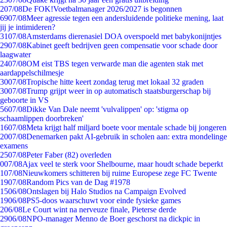
2
07/08
De FOK!Voetbalmanager 2026/2027 is begonnen
69
07/08
Meer agressie tegen een andersluidende politieke mening, laat
jij je intimideren?
31
07/08
Amsterdams dierenasiel DOA overspoeld met babykonijntjes
29
07/08
Kabinet geeft bedrijven geen compensatie voor schade door
laagwater
24
07/08
OM eist TBS tegen verwarde man die agenten stak met
aardappelschilmesje
30
07/08
Tropische hitte keert zondag terug met lokaal 32 graden
30
07/08
Trump grijpt weer in op automatisch staatsburgerschap bij
geboorte in VS
56
07/08
Dikke Van Dale neemt 'vulvalippen' op: 'stigma op
schaamlippen doorbreken'
16
07/08
Meta krijgt half miljard boete voor mentale schade bij jongeren
20
07/08
Denemarken pakt AI-gebruik in scholen aan: extra mondelinge
examens
25
07/08
Peter Faber (82) overleden
0
07/08
Ajax veel te sterk voor Shelbourne, maar houdt schade beperkt
1
07/08
Nieuwkomers schitteren bij ruime Europese zege FC Twente
19
07/08
Random Pics van de Dag #1978
15
06/08
Ontslagen bij Halo Studios na Campaign Evolved
19
06/08
PS5-doos waarschuwt voor einde fysieke games
2
06/08
Le Court wint na nerveuze finale, Pieterse derde
29
06/08
NPO-manager Menno de Boer geschorst na dickpic in