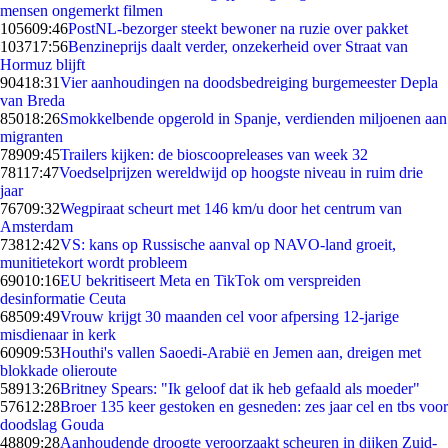
mensen ongemerkt filmen
1056
09:46
PostNL-bezorger steekt bewoner na ruzie over pakket
1037
17:56
Benzineprijs daalt verder, onzekerheid over Straat van
Hormuz blijft
904
18:31
Vier aanhoudingen na doodsbedreiging burgemeester Depla
van Breda
850
18:26
Smokkelbende opgerold in Spanje, verdienden miljoenen aan
migranten
789
09:45
Trailers kijken: de bioscoopreleases van week 32
781
17:47
Voedselprijzen wereldwijd op hoogste niveau in ruim drie
jaar
767
09:32
Wegpiraat scheurt met 146 km/u door het centrum van
Amsterdam
738
12:42
VS: kans op Russische aanval op NAVO-land groeit,
munitietekort wordt probleem
690
10:16
EU bekritiseert Meta en TikTok om verspreiden
desinformatie Ceuta
685
09:49
Vrouw krijgt 30 maanden cel voor afpersing 12-jarige
misdienaar in kerk
609
09:53
Houthi's vallen Saoedi-Arabië en Jemen aan, dreigen met
blokkade olieroute
589
13:26
Britney Spears: "Ik geloof dat ik heb gefaald als moeder"
576
12:28
Broer 135 keer gestoken en gesneden: zes jaar cel en tbs voor
doodslag Gouda
488
09:28
Aanhoudende droogte veroorzaakt scheuren in dijken Zuid-