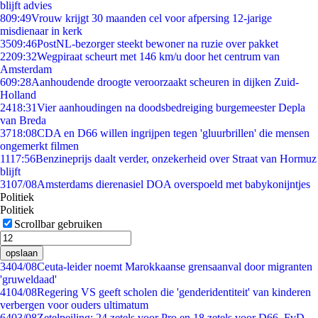
blijft advies
8
09:49
Vrouw krijgt 30 maanden cel voor afpersing 12-jarige
misdienaar in kerk
35
09:46
PostNL-bezorger steekt bewoner na ruzie over pakket
22
09:32
Wegpiraat scheurt met 146 km/u door het centrum van
Amsterdam
6
09:28
Aanhoudende droogte veroorzaakt scheuren in dijken Zuid-
Holland
24
18:31
Vier aanhoudingen na doodsbedreiging burgemeester Depla
van Breda
37
18:08
CDA en D66 willen ingrijpen tegen 'gluurbrillen' die mensen
ongemerkt filmen
11
17:56
Benzineprijs daalt verder, onzekerheid over Straat van Hormuz
blijft
31
07/08
Amsterdams dierenasiel DOA overspoeld met babykonijntjes
Politiek
Politiek
Scrollbar gebruiken
opslaan
34
04/08
Ceuta-leider noemt Marokkaanse grensaanval door migranten
'gruweldaad'
41
04/08
Regering VS geeft scholen die 'genderidentiteit' van kinderen
verbergen voor ouders ultimatum
64
03/08
Zetelpeiling: 24 zetels voor Pro en 18 zetels voor D66, FvD,