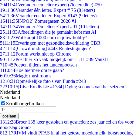
204
11:41
Verander een letter expert (7lettereditie) #50
19
11:36
Verander één letter. Expert # 75 (8 letters)
54
11:36
Verander één letter: Expert #143 (9 letters)
164
11:35
[NPO2] Zomergasten 2026 #1
147
11:34
Verander één letter: Expert #91 (10 letters)
251
11:33
Afbeeldingen die je gemaakt hebt met AI
83
11:23
Wat koopt 1000 euro in jouw hobby?
51
11:15
Ervaringen met gezondheidsverklaring CBR
42
11:14
[Crowdfunding] #443 Rentestijgingen?
27
11:12
Forum werkt niet op Chrome
90
11:12
Post hier zo vaak mogelijk om 11:11 #39 Vanz11
7
10:45
Poepen tijdens het tandenpoetsen
11
10:44
Hoe hiermee om te gaan?
60
10:36
Magic mushrooms
12
10:31
Opmerkelijke foto's van Funda #243
223
10:15
[Live Eredivisie #1784] Dying seconds van het seizoen!
Nederland
Nederland
Scrollbar gebruiken
opslaan
13
12:28
Broer 135 keer gestoken en gesneden: zes jaar cel en tbs voor
doodslag Gouda
8
12:17
RIVM vindt PFAS in al het geteste moedermelk, borstvoeding