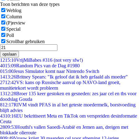
Toon berichten van deze types
Weblog
Column
(P)review
Special
Poll
Scrollbar gebruiken
opslaan
12
15:10
VrijMiBabes #316 (not very sfw!)
40
15:09
Random Pics van de Dag #1980
0
15:00
Jesus Simulator komt naar Nintendo Switch
14
13:26
Britney Spears: "Ik geloof dat ik heb gefaald als moeder"
27
12:42
VS: kans op Russische aanval op NAVO-land groeit,
munitietekort wordt probleem
13
12:28
Broer 135 keer gestoken en gesneden: zes jaar cel en tbs voor
doodslag Gouda
8
12:17
RIVM vindt PFAS in al het geteste moedermelk, borstvoeding
blijft advies
43
10:16
EU bekritiseert Meta en TikTok om verspreiden desinformatie
Ceuta
28
09:53
Houthi's vallen Saoedi-Arabië en Jemen aan, dreigen met
blokkade olieroute
8
09:49
Vrouw krijgt 30 maanden cel voor afpersing 12-jarige