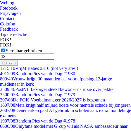
Weblog
Fotoboek
Prijsvragen
Contact
Colofon
Feedback
Tip de redactie
FOK!
FOK!
Scrollbar gebruiken
opslaan
12
15:10
VrijMiBabes #316 (not very sfw!)
40
15:09
Random Pics van de Dag #1980
8
09:49
Vrouw krijgt 30 maanden cel voor afpersing 12-jarige
misdienaar in kerk
35
09:46
PostNL-bezorger steekt bewoner na ruzie over pakket
35
00:07
Random Pics van de Dag #1979
2
07/08
De FOK!Voetbalmanager 2026/2027 is begonnen
16
07/08
Meta krijgt half miljard boete voor mentale schade bij jongeren
20
07/08
Denemarken pakt AI-gebruik in scholen aan: extra mondelinge
examens
19
07/08
Random Pics van de Dag #1978
66
06/08
Onlyfans-model met G-cup wil als NASA-ambassadeur naar