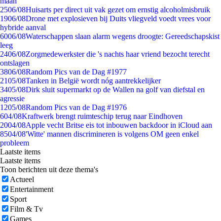
maan
25
06/08
Huisarts per direct uit vak gezet om ernstig alcoholmisbruik
19
06/08
Drone met explosieven bij Duits vliegveld voedt vrees voor
hybride aanval
60
06/08
Waterschappen slaan alarm wegens droogte: Gereedschapskist
leeg
24
06/08
Zorgmedewerkster die 's nachts haar vriend bezocht terecht
ontslagen
38
06/08
Random Pics van de Dag #1977
21
05/08
Tanken in België wordt nóg aantrekkelijker
34
05/08
Dirk sluit supermarkt op de Wallen na golf van diefstal en
agressie
12
05/08
Random Pics van de Dag #1976
6
04/08
Kraftwerk brengt ruimteschip terug naar Eindhoven
20
04/08
Apple vecht Britse eis tot inbouwen backdoor in iCloud aan
85
04/08
'Witte' mannen discrimineren is volgens OM geen enkel
probleem
Laatste items
Laatste items
Toon berichten uit deze thema's
Actueel
Entertainment
Sport
Film & Tv
Games