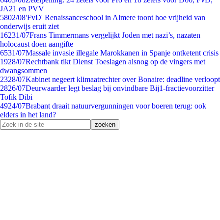
JA21 en PVV
58
02/08
'FvD' Renaissanceschool in Almere toont hoe vrijheid van
onderwijs eruit ziet
162
31/07
Frans Timmermans vergelijkt Joden met nazi’s, nazaten
holocaust doen aangifte
65
31/07
Massale invasie illegale Marokkanen in Spanje ontketent crisis
19
28/07
Rechtbank tikt Dienst Toeslagen alsnog op de vingers met
dwangsommen
23
28/07
Kabinet negeert klimaatrechter over Bonaire: deadline verloopt
28
26/07
Deurwaarder legt beslag bij onvindbare Bij1-fractievoorzitter
Tofik Dibi
49
24/07
Brabant draait natuurvergunningen voor boeren terug: ook
elders in het land?