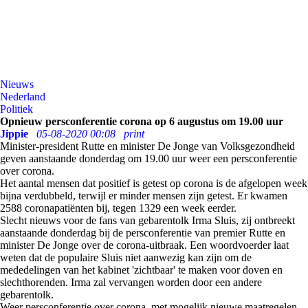
Nieuws
Nederland
Politiek
Opnieuw persconferentie corona op 6 augustus om 19.00 uur
Jippie
05-08-2020 00:08
print
Minister-president Rutte en minister De Jonge van Volksgezondheid
geven aanstaande donderdag om 19.00 uur weer een persconferentie
over corona.
Het aantal mensen dat positief is getest op corona is de afgelopen week
bijna verdubbeld, terwijl er minder mensen zijn getest. Er kwamen
2588 coronapatiënten bij, tegen 1329 een week eerder.
Slecht nieuws voor de fans van gebarentolk Irma Sluis, zij ontbreekt
aanstaande donderdag bij de persconferentie van premier Rutte en
minister De Jonge over de corona-uitbraak. Een woordvoerder laat
weten dat de populaire Sluis niet aanwezig kan zijn om de
mededelingen van het kabinet 'zichtbaar' te maken voor doven en
slechthorenden. Irma zal vervangen worden door een andere
gebarentolk.
Weer persconferentie over corona, met mogelijk nieuwe maatregelen