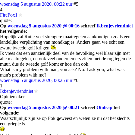
woensdag 5 augustus 2020, 00:22 uur
#5
4
FireFox1
quote:
Op
woensdag 5 augustus 2020 @ 00:16
schreef
Ikbenjevriendniet
het volgende:
Hopelijk zal Rutte veel strengere maatregelen aankondigen zoals een
landelijke verplichting van mondkapjes. Anders gaan we echt een
zware tweede golf krijgen
Ik vrees dat een aanzienlijk deel van de bevolking wel klaar zijn met
alle maatregelen, en ook veel ondernemers zitten met de rug tegen de
muur, dus de tweede golf komt er hoe dan ook.
What is my problem with man, you ask? No. I ask you, what was
man's problem with me?
woensdag 5 augustus 2020, 00:25 uur
#6
1
Ikbenjevriendniet
Opiniemaker
quote:
Op
woensdag 5 augustus 2020 @ 00:21
schreef
Otofsap
het
volgende:
Waarschijnlijk zijn ze op Fok geweest en weten ze nu dat het slechts
een griepje is.