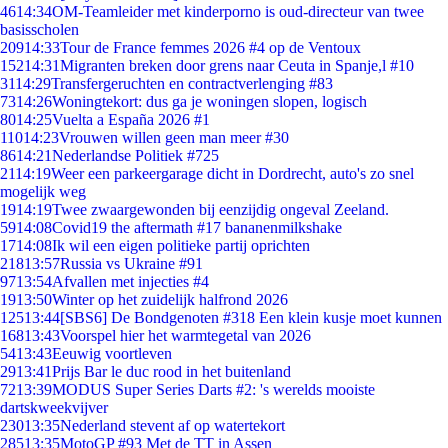
46
14:34
OM-Teamleider met kinderporno is oud-directeur van twee
basisscholen
209
14:33
Tour de France femmes 2026 #4 op de Ventoux
152
14:31
Migranten breken door grens naar Ceuta in Spanje,l #10
31
14:29
Transfergeruchten en contractverlenging #83
73
14:26
Woningtekort: dus ga je woningen slopen, logisch
80
14:25
Vuelta a España 2026 #1
110
14:23
Vrouwen willen geen man meer #30
86
14:21
Nederlandse Politiek #725
21
14:19
Weer een parkeergarage dicht in Dordrecht, auto's zo snel
mogelijk weg
19
14:19
Twee zwaargewonden bij eenzijdig ongeval Zeeland.
59
14:08
Covid19 the aftermath #17 bananenmilkshake
17
14:08
Ik wil een eigen politieke partij oprichten
218
13:57
Russia vs Ukraine #91
97
13:54
Afvallen met injecties #4
19
13:50
Winter op het zuidelijk halfrond 2026
125
13:44
[SBS6] De Bondgenoten #318 Een klein kusje moet kunnen
168
13:43
Voorspel hier het warmtegetal van 2026
54
13:43
Eeuwig voortleven
29
13:41
Prijs Bar le duc rood in het buitenland
72
13:39
MODUS Super Series Darts #2: 's werelds mooiste
dartskweekvijver
230
13:35
Nederland stevent af op watertekort
285
13:35
MotoGP #93 Met de TT in Assen