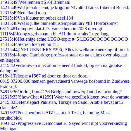
149
15:49
[Wielrennen #616] Brennan!
142
15:49
Wat je ook stemt, je krijgt in NL altijd Links Liberaal Beleid.
123
15:49
Nederland toen
276
15:49
Van kleuter tot puber deel 184
180
15:48
Wat is jullie binnenhuistemperatuur? #81 Horrorzomer
68
15:48
Trump wil dat J.D. Vance hem in 2028 opvolgt
111
15:48
Koopzegels sparen bij AH duurt straks 2x zo lang
275
15:46
Het enige echte LEGO-topic #45 LEGOOOOOOOOOOO
144
15:44
Sterren toen en nu #11
152
15:44
[INFLUENCERS #296] Alles is welkom kneuzing of breuk
138
15:44
Jonge Cambridge professor stapt op na claims over plagiaat
en leugens
34
15:42
Vertrouwen in economie neemt flink af, op een na grootse
daling ooit
9
15:41
Teltopic #1567 tel door en door en door....
60
15:37
200.000 mensen geëvacueerd vanwege bosbrand in Zuidwest-
Frankrijk
248
15:36
Oorlog Iran #136 Bridge and powerplant day incoming?
125
15:33
[ShowChat #1259] Waar we gezellig klagen over de warmte
24
15:32
Defensiepact Pakistan, Turkije en Saudi-Arabië bevat art.5
clausule?
149
15:27
Pensioenfonds ABP stapt uit Tesla, beloning Musk
struikelblok
109
15:27
Progressieve Democraat El-Sayed wint nipt voorverkiezing
Michigan