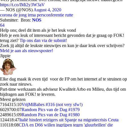
https://t.co/IMi2y3W3aV
— NOS (@NOS)
August 4, 2020
corona
de jong
irma
persconferentie
rutte
Submitter:
Bron:
NOS
64
Help ons; deel dit item als je het leuk vond
Heb je een leuk of interessant bericht gevonden dat je graag op FOK!
terug ziet?
Tip ons dan via de submit!
Zoek jij altijd de leukste nieuwtjes en kun je daar leuk over schrijven?
Meld je aan als nieuwsposter!
Jippie
Elke dag maak ik even tijd voor de FP om het internet af te struinen op
zoek naar nieuws.
Part-time werkzaam als adviseur Kwaliteit Arbo en Milieu, dus tijd om
bijdragen aan FOK! te leveren.
Meest gelezen
71643
15:10
VrijMiBabes #316 (not very sfw!)
60297
00:07
Random Pics van de Dag #1979
24896
15:09
Random Pics van de Dag #1980
1244
18:47
Italië hindert reizigers uit Spanje na migratiecrisis Ceuta
1101
18:08
CDA en D66 willen ingrijpen tegen 'gluurbrillen' die