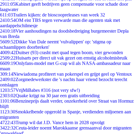
29
11:05
Kabinet geeft bedrijven geen compensatie voor schade door
laagwater
6
11:03
Trailers kijken: de bioscoopreleases van week 32
24
10:54
OM eist TBS tegen verwarde man die agenten stak met
aardappelschilmesje
24
10:18
Vier aanhoudingen na doodsbedreiging burgemeester Depla
van Breda
56
09:52
Dikke Van Dale neemt 'vulvalippen' op: 'stigma op
schaamlippen doorbreken'
40
09:42
Duitser (93) crasht met quad tegen boom, vier gewonden
25
09:22
Huisarts per direct uit vak gezet om ernstig alcoholmisbruik
66
09:19
Onlyfans-model met G-cup wil als NASA-ambassadeur naar
maan
3
09:14
Niewiadoma profiteert van pokerspel en grijpt geel op Ventoux
24
09:02
Zorgmedewerkster die 's nachts haar vriend bezocht terecht
ontslagen
12
03:57
VrijMiBabes #316 (not very sfw!)
23
03:02
Quake krijgt na 30 jaar een gratis uitbreiding
11
01:06
Benzineprijs daalt verder, onzekerheid over Straat van Hormuz
blijft
11
23:30
Smokkelbende opgerold in Spanje, verdienden miljoenen aan
migranten
47
22:43
Trump wil dat J.D. Vance hem in 2028 opvolgt
34
22:32
Ceuta-leider noemt Marokkaanse grensaanval door migranten
'gruweldaad'