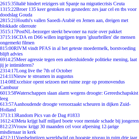
26
15:35
Italië hindert reizigers uit Spanje na migratiecrisis Ceuta
13
15:22
Broer 135 keer gestoken en gesneden: zes jaar cel en tbs voor
doodslag Gouda
28
15:21
Houthi's vallen Saoedi-Arabië en Jemen aan, dreigen met
blokkade olieroute
35
15:17
PostNL-bezorger steekt bewoner na ruzie over pakket
37
15:16
CDA en D66 willen ingrijpen tegen 'gluurbrillen' die mensen
ongemerkt filmen
8
15:00
RIVM vindt PFAS in al het geteste moedermelk, borstvoeding
blijft advies
69
14:25
Meer agressie tegen een andersluidende politieke mening, laat
jij je intimideren?
23
14:17
Long live the 7th of October
2
14:11
Nieuw te streamen in augustus
1
14:08
Excelsior opent seizoen met ruime zege op promovendus
Cambuur
60
13:58
Waterschappen slaan alarm wegens droogte: Gereedschapskist
leeg
6
13:57
Aanhoudende droogte veroorzaakt scheuren in dijken Zuid-
Holland
37
13:13
Random Pics van de Dag #1833
16
12:43
Meta krijgt half miljard boete voor mentale schade bij jongeren
8
12:23
Vrouw krijgt 30 maanden cel voor afpersing 12-jarige
misdienaar in kerk
42
12:11
Voedselprijzen wereldwijd op hoogste niveau in ruim drie jaar