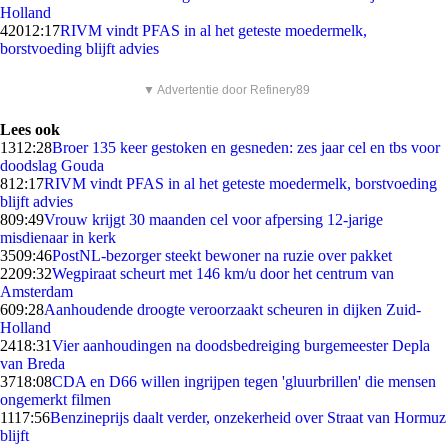
Holland
420
12:17
RIVM vindt PFAS in al het geteste moedermelk,
borstvoeding blijft advies
▼ Advertentie door Refinery89
Lees ook
13
12:28
Broer 135 keer gestoken en gesneden: zes jaar cel en tbs voor
doodslag Gouda
8
12:17
RIVM vindt PFAS in al het geteste moedermelk, borstvoeding
blijft advies
8
09:49
Vrouw krijgt 30 maanden cel voor afpersing 12-jarige
misdienaar in kerk
35
09:46
PostNL-bezorger steekt bewoner na ruzie over pakket
22
09:32
Wegpiraat scheurt met 146 km/u door het centrum van
Amsterdam
6
09:28
Aanhoudende droogte veroorzaakt scheuren in dijken Zuid-
Holland
24
18:31
Vier aanhoudingen na doodsbedreiging burgemeester Depla
van Breda
37
18:08
CDA en D66 willen ingrijpen tegen 'gluurbrillen' die mensen
ongemerkt filmen
11
17:56
Benzineprijs daalt verder, onzekerheid over Straat van Hormuz
blijft