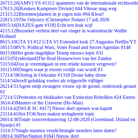
267
15:26
[AMV] VS #1312 spammers van de internationale rechtsorde
176
15:26
[Keuken Kampioen Divisie] #44 Vitesse mag weg
213
15:22
Bloemen/planten in je eigen tuin #94 Kleur!
228
15:19
The Odyssey (Christopher Nolan) 17 juli 2026
69
15:16
[HAZES-gate #118] Echt een leuk wijf
42
15:12
Bezoeker verliest deel van vinger in waterattractie Walibi
Holland
86
15:10
GTA VI #12 GTA VI Extended look 27 Augustus Netflix/YT
185
15:08
VS: Political Wars, Voter Fraud and Secret Agendas #148
60
15:06
Het grote dagelijkse Trump nieuws topic #31
41
15:05
[videoland]The Real Housewives van het Zuiden
53
15:04
Zou je vreemdgaan in een relatie kunnen vergeven?
161
15:00
Dingen waar je enorm vrolijk van wordt #3
172
14:58
Oorlog in Oekraïne #1318 Drone baby drone
51
14:54
Jezelf gelukkig voelen als vrijgezelle vijftiger
262
14:51
Agent smijt zwangere vrouw op de grond, onderzoek gestart
#2
272
14:51
Protesten en blokkades van Extinction Rebellion #24 Eieren
36
14:43
Masters of the Universe (He-Man)
151
14:42
[WLR SC #417] Nieuw deel openen was kaputt
231
14:41
Het FOK!kers maken teringherrie topic
260
14:38
Totale zonsverduistering 12-08-2026 (Groenland, IJsland en
Spanje) #1
33
14:37
Single mannen verplichtsingle moeders laten daten?
180
14:36
[PlayStation #184] Nieuw deel