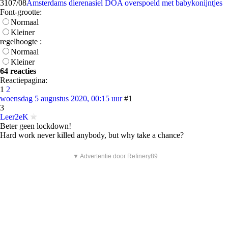
31
07/08
Amsterdams dierenasiel DOA overspoeld met babykonijntjes
Font-grootte:
Normaal
Kleiner
regelhoogte :
Normaal
Kleiner
64 reacties
Reactiepagina:
1
2
woensdag 5 augustus 2020, 00:15 uur
#1
3
Leer2eK
Beter geen lockdown!
Hard work never killed anybody, but why take a chance?
▼ Advertentie door Refinery89