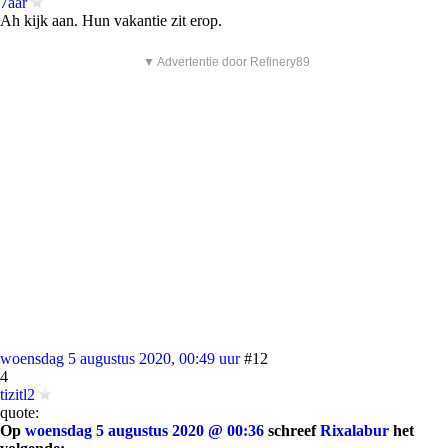
7aar
Ah kijk aan. Hun vakantie zit erop.
▼ Advertentie door Refinery89
woensdag 5 augustus 2020, 00:49 uur
#12
4
tizitl2
quote:
Op
woensdag 5 augustus 2020 @ 00:36
schreef
Rixalabur
het