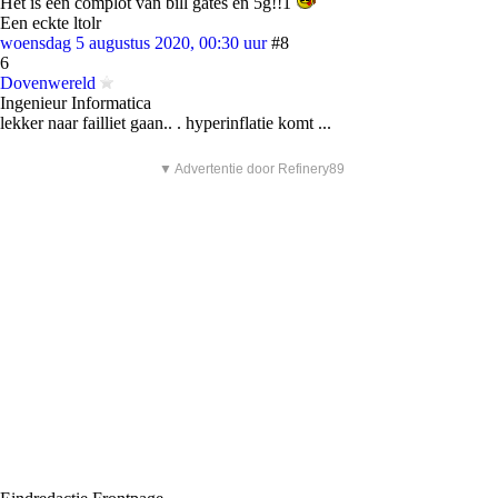
Het is een complot van bill gates en 5g!!1
Een eckte ltolr
woensdag 5 augustus 2020, 00:30 uur
#8
6
Dovenwereld
Ingenieur Informatica
lekker naar failliet gaan.. . hyperinflatie komt ...
▼ Advertentie door Refinery89