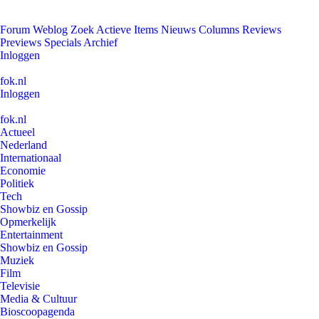
Forum
Weblog
Zoek
Actieve Items
Nieuws
Columns
Reviews
Previews
Specials
Archief
Inloggen
fok.nl
Inloggen
fok.nl
Actueel
Nederland
Internationaal
Economie
Politiek
Tech
Showbiz en Gossip
Opmerkelijk
Entertainment
Showbiz en Gossip
Muziek
Film
Televisie
Media & Cultuur
Bioscoopagenda