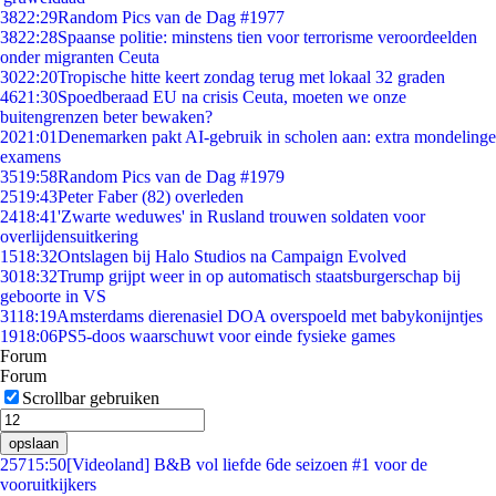
38
22:29
Random Pics van de Dag #1977
38
22:28
Spaanse politie: minstens tien voor terrorisme veroordeelden
onder migranten Ceuta
30
22:20
Tropische hitte keert zondag terug met lokaal 32 graden
46
21:30
Spoedberaad EU na crisis Ceuta, moeten we onze
buitengrenzen beter bewaken?
20
21:01
Denemarken pakt AI-gebruik in scholen aan: extra mondelinge
examens
35
19:58
Random Pics van de Dag #1979
25
19:43
Peter Faber (82) overleden
24
18:41
'Zwarte weduwes' in Rusland trouwen soldaten voor
overlijdensuitkering
15
18:32
Ontslagen bij Halo Studios na Campaign Evolved
30
18:32
Trump grijpt weer in op automatisch staatsburgerschap bij
geboorte in VS
31
18:19
Amsterdams dierenasiel DOA overspoeld met babykonijntjes
19
18:06
PS5-doos waarschuwt voor einde fysieke games
Forum
Forum
Scrollbar gebruiken
opslaan
257
15:50
[Videoland] B&B vol liefde 6de seizoen #1 voor de
vooruitkijkers